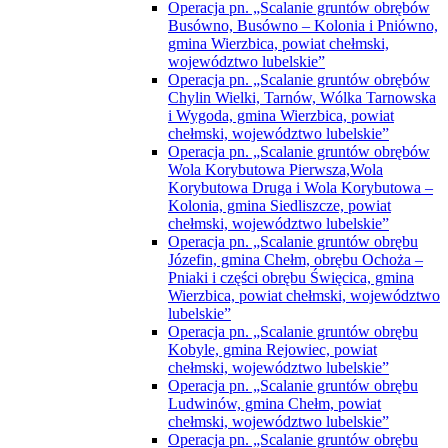
Operacja pn. „Scalanie gruntów obrębów
Busówno, Busówno – Kolonia i Pniówno,
gmina Wierzbica, powiat chełmski,
województwo lubelskie”
Operacja pn. „Scalanie gruntów obrębów
Chylin Wielki, Tarnów, Wólka Tarnowska
i Wygoda, gmina Wierzbica, powiat
chełmski, województwo lubelskie”
Operacja pn. „Scalanie gruntów obrębów
Wola Korybutowa Pierwsza,Wola
Korybutowa Druga i Wola Korybutowa –
Kolonia, gmina Siedliszcze, powiat
chełmski, województwo lubelskie”
Operacja pn. „Scalanie gruntów obrębu
Józefin, gmina Chełm, obrębu Ochoża –
Pniaki i części obrębu Święcica, gmina
Wierzbica, powiat chełmski, województwo
lubelskie”
Operacja pn. „Scalanie gruntów obrębu
Kobyle, gmina Rejowiec, powiat
chełmski, województwo lubelskie”
Operacja pn. „Scalanie gruntów obrębu
Ludwinów, gmina Chełm, powiat
chełmski, województwo lubelskie”
Operacja pn. „Scalanie gruntów obrębu