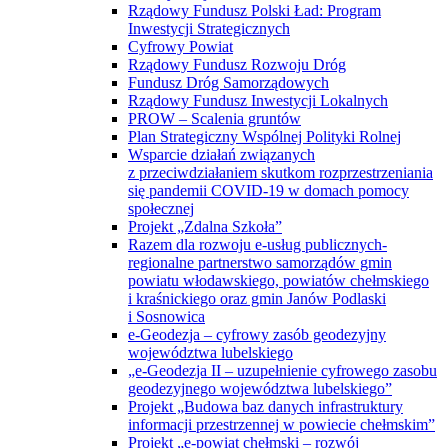
Rządowy Fundusz Polski Ład: Program
Inwestycji Strategicznych
Cyfrowy Powiat
Rządowy Fundusz Rozwoju Dróg
Fundusz Dróg Samorządowych
Rządowy Fundusz Inwestycji Lokalnych
PROW – Scalenia gruntów
Plan Strategiczny Wspólnej Polityki Rolnej
Wsparcie działań związanych
z przeciwdziałaniem skutkom rozprzestrzeniania
się pandemii COVID-19 w domach pomocy
społecznej
Projekt „Zdalna Szkoła”
Razem dla rozwoju e-usług publicznych-
regionalne partnerstwo samorządów gmin
powiatu włodawskiego, powiatów chełmskiego
i kraśnickiego oraz gmin Janów Podlaski
i Sosnowica
e-Geodezja – cyfrowy zasób geodezyjny
województwa lubelskiego
„e-Geodezja II – uzupełnienie cyfrowego zasobu
geodezyjnego województwa lubelskiego”
Projekt „Budowa baz danych infrastruktury
informacji przestrzennej w powiecie chełmskim”
Projekt „e-powiat chełmski – rozwój