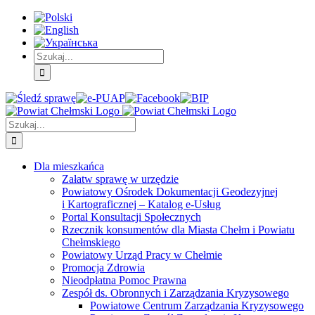
Skip
Skip
Skip
to:
to:
to:
Treść
Menu
Menu
główna
główne
dodatkowe
Szukaj
Śledź
E-
Facebook
BIP
Instagram
sprawę
PUAP
Szukaj
Dla mieszkańca
Załatw sprawę w urzędzie
Powiatowy Ośrodek Dokumentacji Geodezyjnej
i Kartograficznej – Katalog e-Usług
Portal Konsultacji Społecznych
Rzecznik konsumentów dla Miasta Chełm i Powiatu
Chełmskiego
Powiatowy Urząd Pracy w Chełmie
Promocja Zdrowia
Nieodpłatna Pomoc Prawna
Zespół ds. Obronnych i Zarządzania Kryzysowego
Powiatowe Centrum Zarządzania Kryzysowego