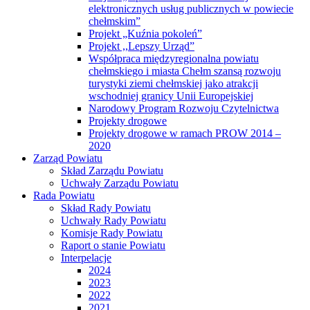
elektronicznych usług publicznych w powiecie
chełmskim”
Projekt „Kuźnia pokoleń”
Projekt ,,Lepszy Urząd”
Współpraca międzyregionalna powiatu
chełmskiego i miasta Chełm szansą rozwoju
turystyki ziemi chełmskiej jako atrakcji
wschodniej granicy Unii Europejskiej
Narodowy Program Rozwoju Czytelnictwa
Projekty drogowe
Projekty drogowe w ramach PROW 2014 –
2020
Zarząd Powiatu
Skład Zarządu Powiatu
Uchwały Zarządu Powiatu
Rada Powiatu
Skład Rady Powiatu
Uchwały Rady Powiatu
Komisje Rady Powiatu
Raport o stanie Powiatu
Interpelacje
2024
2023
2022
2021