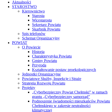
Aktualności
STAROSTWO
Kierownictwo
Starosta
Wicestarosta
Sekretarz Powiatu
Skarbnik Powiatu
Spis telefonów
Schemat Organizacyjny
POWIAT
O Powiecie
Historia
Charakterystyka Powiatu
Gminy Powiatu
Przyroda
Kształtowanie postaw proekologicznych
Jednostki Organizacyjne
Powiatowe Służby, Inspekcje i Straże
Strategia Rozwoju Powiatu
Projekty
„Cyberbezpieczny Powiat Chełmski” w ramach
grantu „Cyberbezpieczny samorząd”
Podnoszenie świadomości mieszkańców Powiatu
Chełmskiego w zakresie neutralności
klimatycznej