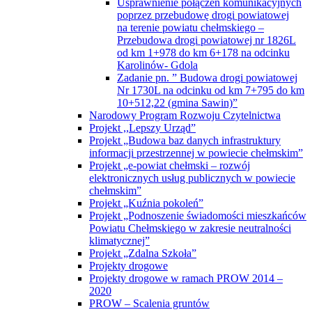
Usprawnienie połączeń komunikacyjnych
poprzez przebudowę drogi powiatowej
na terenie powiatu chełmskiego –
Przebudowa drogi powiatowej nr 1826L
od km 1+978 do km 6+178 na odcinku
Karolinów- Gdola
Zadanie pn. ” Budowa drogi powiatowej
Nr 1730L na odcinku od km 7+795 do km
10+512,22 (gmina Sawin)”
Narodowy Program Rozwoju Czytelnictwa
Projekt ,,Lepszy Urząd”
Projekt „Budowa baz danych infrastruktury
informacji przestrzennej w powiecie chełmskim”
Projekt „e-powiat chełmski – rozwój
elektronicznych usług publicznych w powiecie
chełmskim”
Projekt „Kuźnia pokoleń”
Projekt „Podnoszenie świadomości mieszkańców
Powiatu Chełmskiego w zakresie neutralności
klimatycznej”
Projekt „Zdalna Szkoła”
Projekty drogowe
Projekty drogowe w ramach PROW 2014 –
2020
PROW – Scalenia gruntów