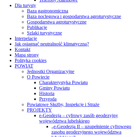
Dla turysty
Baza gastronomiczna
Baza noclegowa i gospodarstwa agroturystyczne
Gospodarstwa agroturystyczne
Publikacje
Szlaki turystyczne
Interpelacje
Jak osiągnąć neutralność klimatyczną?
Kontakt
Mapa strony
Polityka cookies
POWIAT
Jednostki Organizacyjne
O Powiecie
Charakterystyka Powiatu
Gminy Powiatu
Historia
Przyroda
Powiatowe Służby, Inspekcje i Straże
PROJEKTY
e-Geodezja – cyfrowy zasób geodezyjny
województwa lubelskiego
„e-Geodezja II – uzupełnienie cyfrowego
zasobu geodezyjnego województwa