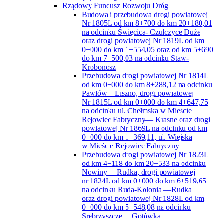
Rządowy Fundusz Rozwoju Dróg
Budowa i przebudowa drogi powiatowej
Nr 1805L od km 8+700 do km 20+180,01
na odcinku Święcica- Czułczyce Duże
oraz drogi powiatowej Nr 1819L od km
0+000 do km 1+554,05 oraz od km 5+690
do km 7+500,03 na odcinku Staw-
Krobonosz
Przebudowa drogi powiatowej Nr 1814L
od km 0+000 do km 8+288,12 na odcinku
Pawłów—Liszno, drogi powiatowej
Nr 1815L od km 0+000 do km 4+647,75
na odcinku ul. Chełmska w Mieście
Rejowiec Fabryczny— Krasne oraz drogi
powiatowej Nr 1869L na odcinku od km
0+000 do km 1+369,11, ul. Wiejska
w Mieście Rejowiec Fabryczny
Przebudowa drogi powiatowej Nr 1823L
od km 4+118 do km 20+533 na odcinku
Nowiny— Rudka, drogi powiatowej
nr 1824L od km 0+000 do km 6+519,65
na odcinku Ruda-Kolonia —Rudka
oraz drogi powiatowej Nr 1828L od km
0+000 do km 5+548,08 na odcinku
Srebrzyszcze —Gotówka