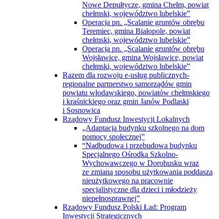
Nowe Depułtycze, gmina Chełm, powiat
chełmski, województwo lubelskie”
Operacja pn. „Scalanie gruntów obrębu
Teremiec, gmina Białopole, powiat
chełmski, województwo lubelskie”
Operacja pn. „Scalanie gruntów obrębu
Wojsławice, gmina Wojsławice, powiat
chełmski, województwo lubelskie”
Razem dla rozwoju e-usług publicznych-
regionalne partnerstwo samorządów gmin
powiatu włodawskiego, powiatów chełmskiego
i kraśnickiego oraz gmin Janów Podlaski
i Sosnowica
Rządowy Fundusz Inwestycji Lokalnych
„Adaptacja budynku szkolnego na dom
pomocy społecznej”
“Nadbudowa i przebudowa budynku
Specjalnego Ośrodka Szkolno-
Wychowawczego w Dorohusku wraz
ze zmianą sposobu użytkowania poddasza
nieużytkowego na pracownie
specjalistyczne dla dzieci i młodzieży
niepełnosprawnej”
Rządowy Fundusz Polski Ład: Program
Inwestycji Strategicznych