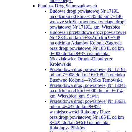
lubelskiego”
Fundusz Dróg Samorządowych
Budowa drogi powiatowej Nr 1719L
na odcinku od km 3+535 do km 7+146
wraz ze ścieżką rowerową w ciągu drogi
powiatowej Nr 1719L, gm. Wierzbica
Budowa i przebudowa drogi powiatowej
Nr 1833L od km 1+582 do km 9+708
na odcinku Adamów Kolonia-Zagroda
oraz drogi powiatowej Nr 1834L od km
0+000 do km 8+375 na odcinku
Niedziałowice Drugie-Depułtycze
Królewskie
Przebudowa drogi powiatowej Nr 1719L
od km 7+908 do km 16+108 na odcinku
Busówno Kolonia—Wólka Tarnowska
Przebudowa drogi powiatowej Nr 1804L
na odcinku od km 0+000 do km 9+014,
gm. Wierzbica, gm. Sawin
Przebudowa drogi powiatowej Nr 1863L
od km 4+437 do km 8+852
w miejscowości Rakołupy Duże
oraz drogi powiatowej Nr 1864L od km
8+425 do km 6+610 na odcinku
Rakołupy- Plisków