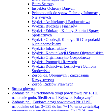
Biuro Starosty
Inspektor Ochrony Danych
Pełnomocnik do spraw Ochrony Informacji
Niejawnych
Wydział Architektury i Budownictwa
Wydział Budżetu i Finansów
Wydział Edukacji, Kultury, Sportu i Spraw
Społecznych
Wydział Geodezji, Kartografii i Gospodarki
Nieruchomościami
Wydział Infrastruktury
Wydział Komunikacji i Spraw Obywatelskich
Wydział Organizacyjno-Gospodarczy
Wydział Promocji i Rozwoju
Wydział Rolnictwa, Leśnictwa i Ochrony
Środowiska
Zespół ds. Obronnych i Zarządzania
Kryzysowego
Zespół Radców Prawnych
Strona główna
Zadanie pn. ” Przebudowa drogi powiatowej Nr 1811L
na terenie gmin: Siedliszcze i Rejowiec Fabryczny”
Zadanie pn. „Budowa drogi powiatowej Nr 1719L
na odcinku od km 3+535 do km 7+146 wraz ze ścieżką
rowerową w ciągu drogi powiatowej Nr 1719L, gm.