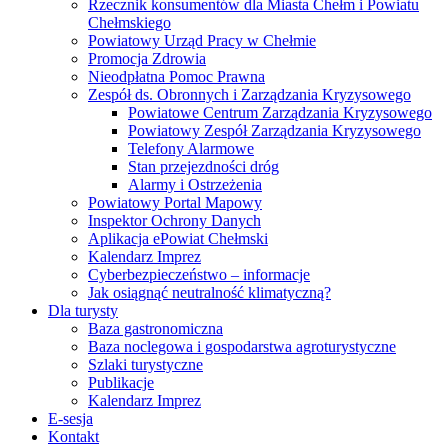
Rzecznik konsumentów dla Miasta Chełm i Powiatu
Chełmskiego
Powiatowy Urząd Pracy w Chełmie
Promocja Zdrowia
Nieodpłatna Pomoc Prawna
Zespół ds. Obronnych i Zarządzania Kryzysowego
Powiatowe Centrum Zarządzania Kryzysowego
Powiatowy Zespół Zarządzania Kryzysowego
Telefony Alarmowe
Stan przejezdności dróg
Alarmy i Ostrzeżenia
Powiatowy Portal Mapowy
Inspektor Ochrony Danych
Aplikacja ePowiat Chełmski
Kalendarz Imprez
Cyberbezpieczeństwo – informacje
Jak osiągnąć neutralność klimatyczną?
Dla turysty
Baza gastronomiczna
Baza noclegowa i gospodarstwa agroturystyczne
Szlaki turystyczne
Publikacje
Kalendarz Imprez
E-sesja
Kontakt