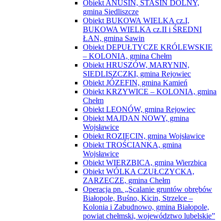
Obiekt ANUSIN, STASIN DOLNY,
gmina Siedliszcze
Obiekt BUKOWA WIELKA cz.I,
BUKOWA WIELKA cz.II i ŚREDNI
ŁAN, gmina Sawin
Obiekt DEPUŁTYCZE KRÓLEWSKIE
– KOLONIA, gmina Chełm
Obiekt HRUSZÓW, MARYNIN,
SIEDLISZCZKI, gmina Rejowiec
Obiekt JÓZEFIN, gmina Kamień
Obiekt KRZYWICE – KOLONIA, gmina
Chełm
Obiekt LEONÓW, gmina Rejowiec
Obiekt MAJDAN NOWY, gmina
Wojsławice
Obiekt ROZIĘCIN, gmina Wojsławice
Obiekt TROŚCIANKA, gmina
Wojsławice
Obiekt WIERZBICA, gmina Wierzbica
Obiekt WÓLKA CZUŁCZYCKA,
ZARZECZE, gmina Chełm
Operacja pn. „Scalanie gruntów obrębów
Białopole, Buśno, Kicin, Strzelce –
Kolonia i Zabudnowo, gmina Białopole,
powiat chełmski, województwo lubelskie”