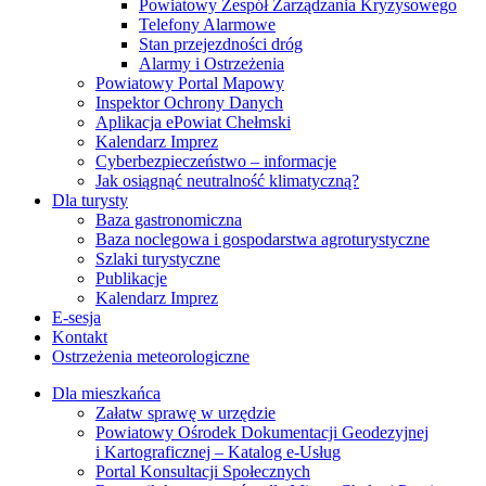
Powiatowy Zespół Zarządzania Kryzysowego
Telefony Alarmowe
Stan przejezdności dróg
Alarmy i Ostrzeżenia
Powiatowy Portal Mapowy
Inspektor Ochrony Danych
Aplikacja ePowiat Chełmski
Kalendarz Imprez
Cyberbezpieczeństwo – informacje
Jak osiągnąć neutralność klimatyczną?
Dla turysty
Baza gastronomiczna
Baza noclegowa i gospodarstwa agroturystyczne
Szlaki turystyczne
Publikacje
Kalendarz Imprez
E-sesja
Kontakt
Ostrzeżenia meteorologiczne
Dla mieszkańca
Załatw sprawę w urzędzie
Powiatowy Ośrodek Dokumentacji Geodezyjnej
i Kartograficznej – Katalog e-Usług
Portal Konsultacji Społecznych