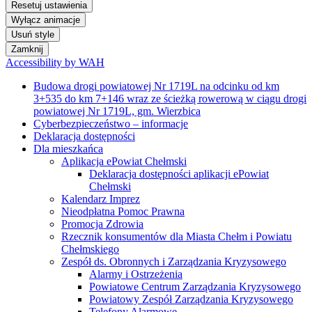
Resetuj ustawienia
Wyłącz animacje
Usuń style
Zamknij
Accessibility by WAH
Budowa drogi powiatowej Nr 1719L na odcinku od km
3+535 do km 7+146 wraz ze ścieżką rowerową w ciągu drogi
powiatowej Nr 1719L, gm. Wierzbica
Cyberbezpieczeństwo – informacje
Deklaracja dostępności
Dla mieszkańca
Aplikacja ePowiat Chełmski
Deklaracja dostępności aplikacji ePowiat
Chełmski
Kalendarz Imprez
Nieodpłatna Pomoc Prawna
Promocja Zdrowia
Rzecznik konsumentów dla Miasta Chełm i Powiatu
Chełmskiego
Zespół ds. Obronnych i Zarządzania Kryzysowego
Alarmy i Ostrzeżenia
Powiatowe Centrum Zarządzania Kryzysowego
Powiatowy Zespół Zarządzania Kryzysowego
Telefony Alarmowe