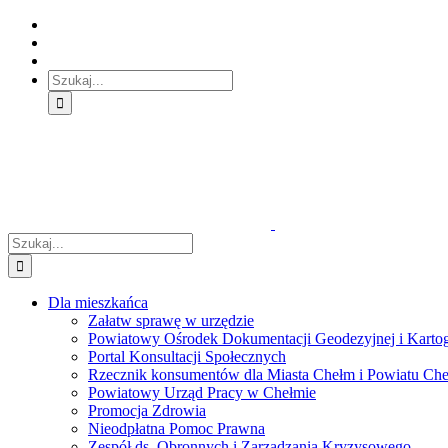
Skip
Skip
Skip
to:
to:
to:
Treść
Menu
Menu
główna
główne
dodatkowe
Szukaj
Śledź
E-
Facebook
BIP
Instagram
sprawę
PUAP
Szukaj
Dla mieszkańca
Załatw sprawę w urzędzie
Powiatowy Ośrodek Dokumentacji Geodezyjnej i Kartogr
Portal Konsultacji Społecznych
Rzecznik konsumentów dla Miasta Chełm i Powiatu Ch
Powiatowy Urząd Pracy w Chełmie
Promocja Zdrowia
Nieodpłatna Pomoc Prawna
Zespół ds. Obronnych i Zarządzania Kryzysowego