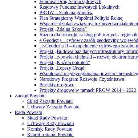
Fundusz Dróg Samorządowych
Rządowy Fundusz Inwestycji Lokalnych
PROW – Scalenia gruntów
Plan Strategiczny Wspólnej Polityki Rolnej
Wsparcie działań związanych z przeciwdziałanie
Projekt „Zdalna Szkoła”
Razem dla rozwoju e-usług publicznych- regiona
e-Geodezja – cyfrowy zasób geodezyjny wojewód
„e-Geodezja II – uzupełnienie cyfrowego zasobu
Projekt „Budowa baz danych infrastruktury inform
Projekt „e-powiat chełmski – rozwój elektronicz
Projekt „Kuźnia pokoleń”
Projekt ,,Lepszy Urząd”
Współpraca międzyregionalna powiatu chełmskiego 
Narodowy Program Rozwoju Czytelnictwa
Projekty drogowe
Projekty drogowe w ramach PROW 2014 – 2020
Zarząd Powiatu
Skład Zarządu Powiatu
Uchwały Zarządu Powiatu
Rada Powiatu
Skład Rady Powiatu
Uchwały Rady Powiatu
Komisje Rady Powiatu
Raport o stanie Powiatu