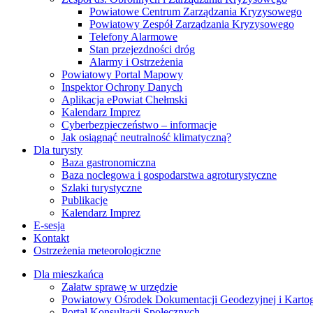
Powiatowe Centrum Zarządzania Kryzysowego
Powiatowy Zespół Zarządzania Kryzysowego
Telefony Alarmowe
Stan przejezdności dróg
Alarmy i Ostrzeżenia
Powiatowy Portal Mapowy
Inspektor Ochrony Danych
Aplikacja ePowiat Chełmski
Kalendarz Imprez
Cyberbezpieczeństwo – informacje
Jak osiągnąć neutralność klimatyczną?
Dla turysty
Baza gastronomiczna
Baza noclegowa i gospodarstwa agroturystyczne
Szlaki turystyczne
Publikacje
Kalendarz Imprez
E-sesja
Kontakt
Ostrzeżenia meteorologiczne
Dla mieszkańca
Załatw sprawę w urzędzie
Powiatowy Ośrodek Dokumentacji Geodezyjnej i Kartogr
Portal Konsultacji Społecznych