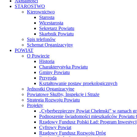
Aktualności
STAROSTWO
Kierownictwo
Starosta
Wicestarosta
Sekretarz Powiatu
Skarbnik Powiatu
Spis telefonów
Schemat Organizacyjny
POWIAT
O Powiecie
Historia
Charakterystyka Powiatu
Gminy Powiatu
Przyroda
Kształtowanie postaw proekologicznych
Jednostki Organizacyjne
Powiatowe Służby, Inspekcje i Straże
Strategia Rozwoju Powiatu
Projekty
„Cyberbezpieczny Powiat Chełmski” w ramach gr
Podnoszenie świadomości mieszkańców Powiatu Ch
Rządowy Fundusz Polski Ład: Program Inwestycji
Cyfrowy Powiat
Rządowy Fundusz Rozwoju Dróg