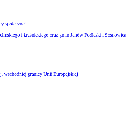
y społecznej
łmskiego i kraśnickiego oraz gmin Janów Podlaski i Sosnowica
ji wschodniej granicy Unii Europejskiej