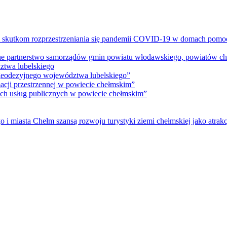
m skutkom rozprzestrzeniania się pandemii COVID-19 w domach pomoc
lne partnerstwo samorządów gmin powiatu włodawskiego, powiatów che
ztwa lubelskiego
 geodezyjnego województwa lubelskiego”
acji przestrzennej w powiecie chełmskim”
nych usług publicznych w powiecie chełmskim”
i miasta Chełm szansą rozwoju turystyki ziemi chełmskiej jako atrakc