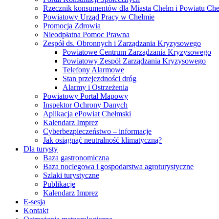
Rzecznik konsumentów dla Miasta Chełm i Powiatu Ch
Powiatowy Urząd Pracy w Chełmie
Promocja Zdrowia
Nieodpłatna Pomoc Prawna
Zespół ds. Obronnych i Zarządzania Kryzysowego
Powiatowe Centrum Zarządzania Kryzysowego
Powiatowy Zespół Zarządzania Kryzysowego
Telefony Alarmowe
Stan przejezdności dróg
Alarmy i Ostrzeżenia
Powiatowy Portal Mapowy
Inspektor Ochrony Danych
Aplikacja ePowiat Chełmski
Kalendarz Imprez
Cyberbezpieczeństwo – informacje
Jak osiągnąć neutralność klimatyczną?
Dla turysty
Baza gastronomiczna
Baza noclegowa i gospodarstwa agroturystyczne
Szlaki turystyczne
Publikacje
Kalendarz Imprez
E-sesja
Kontakt