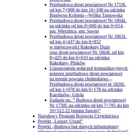
Przebudowa drogi powiatowej Nr 1719L
od km 7+908 do km 16+108 na odcinku
Busówno Kolonia—Wólka Tarnowska
Przebudowa drogi powiatowej Nr 1804L
na odcinku od km 0+000 do km 9+014,
gm. Wierzbica, gm. Sawin
Przebudowa drogi powiatowej Nr 1863L
od km 4+437 do km 8+852
w miejscowości Rakołupy Duże
oraz drogi powiatowej Nr 1864L od km
8+425 do km 6+610 na odcinku
Rakołupy- Plisków
Usprawnienie połączeń komunikacyjnych
poprzez przebudowę drogi powiatowej
na terenie powiatu chełmskiego –
Przebudowa drogi powiatowej nr 1826L
od km 1+978 do km 6+178 na odcinku
Karolinów- Gdola
Zadanie pn. ” Budowa drogi powiatowej
Nr 1730L na odcinku od km 7+795 do km
10+512,22 (gmina Sawin)”
Narodowy Program Rozwoju Czytelnictwa
Projekt ,,Lepszy Urząd”
Projekt „Budowa baz danych infrastruktury
informacji przestrzennej w powiecie chełmskim”