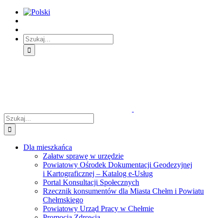
Skip
Skip
Skip
to:
to:
to:
Treść
Menu
Menu
główna
główne
dodatkowe
Szukaj
Śledź
E-
Facebook
BIP
Instagram
sprawę
PUAP
Szukaj
Dla mieszkańca
Załatw sprawę w urzędzie
Powiatowy Ośrodek Dokumentacji Geodezyjnej
i Kartograficznej – Katalog e-Usług
Portal Konsultacji Społecznych
Rzecznik konsumentów dla Miasta Chełm i Powiatu
Chełmskiego
Powiatowy Urząd Pracy w Chełmie
Promocja Zdrowia