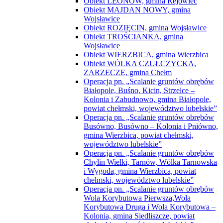
Obiekt LEONÓW, gmina Rejowiec
Obiekt MAJDAN NOWY, gmina
Wojsławice
Obiekt ROZIĘCIN, gmina Wojsławice
Obiekt TROŚCIANKA, gmina
Wojsławice
Obiekt WIERZBICA, gmina Wierzbica
Obiekt WÓLKA CZUŁCZYCKA,
ZARZECZE, gmina Chełm
Operacja pn. „Scalanie gruntów obrębów
Białopole, Buśno, Kicin, Strzelce –
Kolonia i Zabudnowo, gmina Białopole,
powiat chełmski, województwo lubelskie”
Operacja pn. „Scalanie gruntów obrębów
Busówno, Busówno – Kolonia i Pniówno,
gmina Wierzbica, powiat chełmski,
województwo lubelskie”
Operacja pn. „Scalanie gruntów obrębów
Chylin Wielki, Tarnów, Wólka Tarnowska
i Wygoda, gmina Wierzbica, powiat
chełmski, województwo lubelskie”
Operacja pn. „Scalanie gruntów obrębów
Wola Korybutowa Pierwsza,Wola
Korybutowa Druga i Wola Korybutowa –
Kolonia, gmina Siedliszcze, powiat