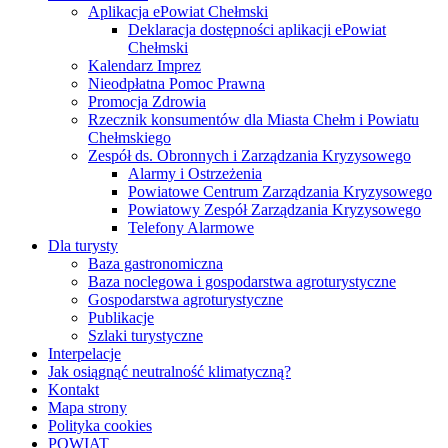
Aplikacja ePowiat Chełmski
Deklaracja dostępności aplikacji ePowiat
Chełmski
Kalendarz Imprez
Nieodpłatna Pomoc Prawna
Promocja Zdrowia
Rzecznik konsumentów dla Miasta Chełm i Powiatu
Chełmskiego
Zespół ds. Obronnych i Zarządzania Kryzysowego
Alarmy i Ostrzeżenia
Powiatowe Centrum Zarządzania Kryzysowego
Powiatowy Zespół Zarządzania Kryzysowego
Telefony Alarmowe
Dla turysty
Baza gastronomiczna
Baza noclegowa i gospodarstwa agroturystyczne
Gospodarstwa agroturystyczne
Publikacje
Szlaki turystyczne
Interpelacje
Jak osiągnąć neutralność klimatyczną?
Kontakt
Mapa strony
Polityka cookies
POWIAT