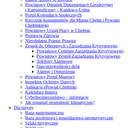
Powiatowy Ośrodek Dokumentacji Geodezyjnej
i Kartograficznej – Katalog e-Usług
Portal Konsultacji Społecznych
Rzecznik konsumentów dla Miasta Chełm i Powiatu
Chełmskiego
Powiatowy Urząd Pracy w Chełmie
Promocja Zdrowia
Nieodpłatna Pomoc Prawna
Zespół ds. Obronnych i Zarządzania Kryzysowego
Powiatowe Centrum Zarządzania Kryzysowego
Powiatowy Zespół Zarządzania Kryzysowego
Telefony Alarmowe
Stan przejezdności dróg
Alarmy i Ostrzeżenia
Powiatowy Portal Mapowy
Inspektor Ochrony Danych
Aplikacja ePowiat Chełmski
Kalendarz Imprez
Cyberbezpieczeństwo – informacje
Jak osiągnąć neutralność klimatyczną?
Dla turysty
Baza gastronomiczna
Baza noclegowa i gospodarstwa agroturystyczne
Szlaki turystyczne