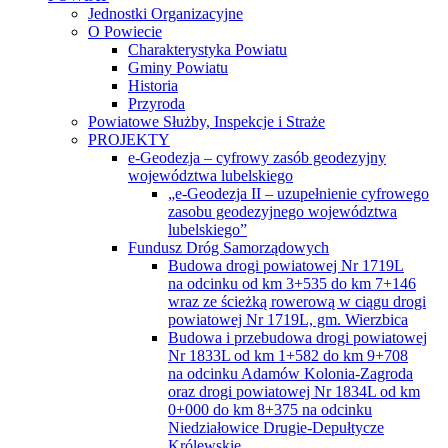
Jednostki Organizacyjne
O Powiecie
Charakterystyka Powiatu
Gminy Powiatu
Historia
Przyroda
Powiatowe Służby, Inspekcje i Straże
PROJEKTY
e-Geodezja – cyfrowy zasób geodezyjny
województwa lubelskiego
„e-Geodezja II – uzupełnienie cyfrowego
zasobu geodezyjnego województwa
lubelskiego”
Fundusz Dróg Samorządowych
Budowa drogi powiatowej Nr 1719L
na odcinku od km 3+535 do km 7+146
wraz ze ścieżką rowerową w ciągu drogi
powiatowej Nr 1719L, gm. Wierzbica
Budowa i przebudowa drogi powiatowej
Nr 1833L od km 1+582 do km 9+708
na odcinku Adamów Kolonia-Zagroda
oraz drogi powiatowej Nr 1834L od km
0+000 do km 8+375 na odcinku
Niedziałowice Drugie-Depułtycze
Królewskie