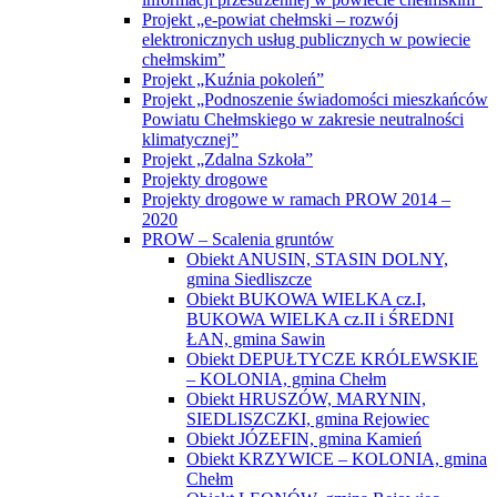
Projekt „e-powiat chełmski – rozwój
elektronicznych usług publicznych w powiecie
chełmskim”
Projekt „Kuźnia pokoleń”
Projekt „Podnoszenie świadomości mieszkańców
Powiatu Chełmskiego w zakresie neutralności
klimatycznej”
Projekt „Zdalna Szkoła”
Projekty drogowe
Projekty drogowe w ramach PROW 2014 –
2020
PROW – Scalenia gruntów
Obiekt ANUSIN, STASIN DOLNY,
gmina Siedliszcze
Obiekt BUKOWA WIELKA cz.I,
BUKOWA WIELKA cz.II i ŚREDNI
ŁAN, gmina Sawin
Obiekt DEPUŁTYCZE KRÓLEWSKIE
– KOLONIA, gmina Chełm
Obiekt HRUSZÓW, MARYNIN,
SIEDLISZCZKI, gmina Rejowiec
Obiekt JÓZEFIN, gmina Kamień
Obiekt KRZYWICE – KOLONIA, gmina
Chełm