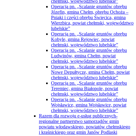
chełmski, województwo lubelskie”
Operacja pn. „Scalanie gruntów obrębu
Józefin, gmina Chełm, obrębu Ochoża –
Pniaki i części obrębu Święcica, gmina
Wierzbica, powiat chełmski, województwo
lubelskie”
Operacja pn. „Scalanie gruntów obrębu
Kobyle, gmina Rejowiec, powiat
chełmski, województwo lubelskie”
Operacja pn. „Scalanie gruntów obrębu
Ludwinów, gmina Chełm, powiat
chełmski, województwo lubelskie”
Operacja pn. „Scalanie gruntów obrębu
Nowe Depułtycze, gmina Chełm, powiat
chełmski, województwo lubelskie”
Operacja pn. „Scalanie gruntów obrębu
Teremiec, gmina Białopole, powiat
chełmski, województwo lubelskie”
Operacja pn. „Scalanie gruntów obrębu
Wojsławice, gmina Wojsławice, powiat
chełmski, województwo lubelskie”
Razem dla rozwoju e-usług publicznych-
regionalne partnerstwo samorządów gmin
powiatu włodawskiego, powiatów chełmskiego
i kraśnickiego oraz gmin Janów Podlaski