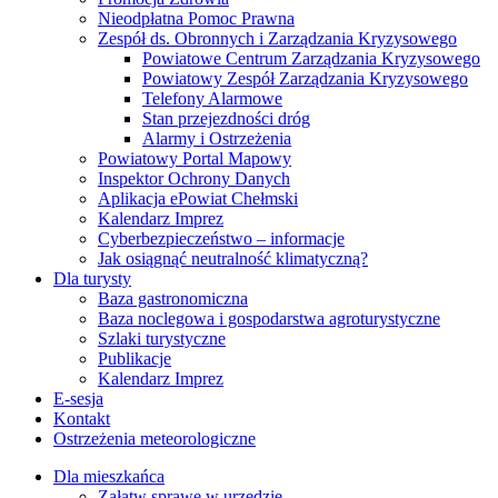
Nieodpłatna Pomoc Prawna
Zespół ds. Obronnych i Zarządzania Kryzysowego
Powiatowe Centrum Zarządzania Kryzysowego
Powiatowy Zespół Zarządzania Kryzysowego
Telefony Alarmowe
Stan przejezdności dróg
Alarmy i Ostrzeżenia
Powiatowy Portal Mapowy
Inspektor Ochrony Danych
Aplikacja ePowiat Chełmski
Kalendarz Imprez
Cyberbezpieczeństwo – informacje
Jak osiągnąć neutralność klimatyczną?
Dla turysty
Baza gastronomiczna
Baza noclegowa i gospodarstwa agroturystyczne
Szlaki turystyczne
Publikacje
Kalendarz Imprez
E-sesja
Kontakt
Ostrzeżenia meteorologiczne
Dla mieszkańca
Załatw sprawę w urzędzie