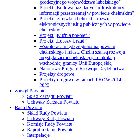
geodezyjnego województwa lubelskiego”
Projekt „Budowa baz danych infrastruktury
informacji przestrzennej w powiecie chełmskim”
Projekt „e-powiat chełmski – rozwój
elektronicznych usług publicznych w powiecie
chełmskim”
Projekt „Kuźnia pokoleń”
Projekt ,,Lepszy Urząd”
Współpraca międzyregionalna powiatu
chełmskiego i miasta Chełm szansą rozwoju
turystyki ziemi chełmskiej jako atrakcji
wschodniej granicy Unii Europejskiej
Narodowy Program Rozwoju Czytelnictwa
Projekty drogowe
Projekty drogowe w ramach PROW 2014 –
2020
Zarząd Powiatu
Skład Zarządu Powiatu
Uchwały Zarządu Powiatu
Rada Powiatu
Skład Rady Powiatu
Uchwały Rady Powiatu
Komisje Rady Powiatu
Raport o stanie Powiatu
Interpelacje