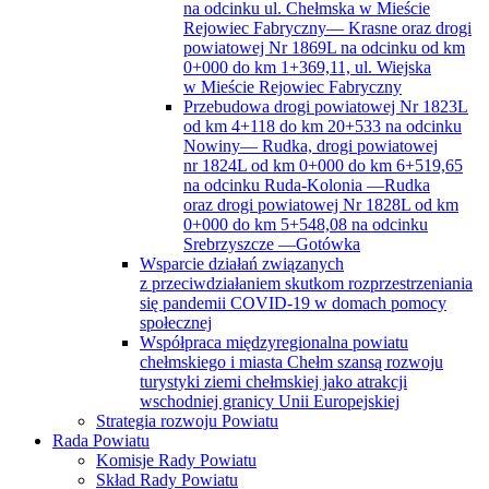
na odcinku ul. Chełmska w Mieście
Rejowiec Fabryczny— Krasne oraz drogi
powiatowej Nr 1869L na odcinku od km
0+000 do km 1+369,11, ul. Wiejska
w Mieście Rejowiec Fabryczny
Przebudowa drogi powiatowej Nr 1823L
od km 4+118 do km 20+533 na odcinku
Nowiny— Rudka, drogi powiatowej
nr 1824L od km 0+000 do km 6+519,65
na odcinku Ruda-Kolonia —Rudka
oraz drogi powiatowej Nr 1828L od km
0+000 do km 5+548,08 na odcinku
Srebrzyszcze —Gotówka
Wsparcie działań związanych
z przeciwdziałaniem skutkom rozprzestrzeniania
się pandemii COVID-19 w domach pomocy
społecznej
Współpraca międzyregionalna powiatu
chełmskiego i miasta Chełm szansą rozwoju
turystyki ziemi chełmskiej jako atrakcji
wschodniej granicy Unii Europejskiej
Strategia rozwoju Powiatu
Rada Powiatu
Komisje Rady Powiatu
Skład Rady Powiatu