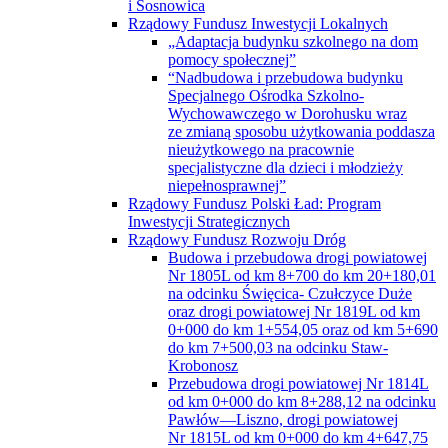
i Sosnowica
Rządowy Fundusz Inwestycji Lokalnych
„Adaptacja budynku szkolnego na dom
pomocy społecznej”
“Nadbudowa i przebudowa budynku
Specjalnego Ośrodka Szkolno-
Wychowawczego w Dorohusku wraz
ze zmianą sposobu użytkowania poddasza
nieużytkowego na pracownie
specjalistyczne dla dzieci i młodzieży
niepełnosprawnej”
Rządowy Fundusz Polski Ład: Program
Inwestycji Strategicznych
Rządowy Fundusz Rozwoju Dróg
Budowa i przebudowa drogi powiatowej
Nr 1805L od km 8+700 do km 20+180,01
na odcinku Święcica- Czułczyce Duże
oraz drogi powiatowej Nr 1819L od km
0+000 do km 1+554,05 oraz od km 5+690
do km 7+500,03 na odcinku Staw-
Krobonosz
Przebudowa drogi powiatowej Nr 1814L
od km 0+000 do km 8+288,12 na odcinku
Pawłów—Liszno, drogi powiatowej
Nr 1815L od km 0+000 do km 4+647,75