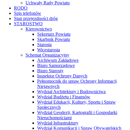
Uchwały Rady Powiatu
RODO
Spis telefonów
Stan przejezdności dróg
STAROSTWO
Kierownictwo
Sekretarz Powiatu
Skarbnik Powiatu
Starosta
Wicestarosta
Schemat Organizacyjny
Archiwum Zakładowe
Biuro Samorządowe
Biuro Starosty
Inspektor Ochrony Danych
Pełnomocnik do spraw Ochrony Informacji
Niejawnych
Wydział Architektury i Budownictwa
Wydział Budżetu i Finansów
Wydział Edukacji, Kultury, Sportu i Spraw
Społecznych
Wydział Geodezji, Kartografii i Gospodarki
Nieruchomościami
Wydział Infrastruktury
Wydział Komunikacji i Spraw Obywatelskich