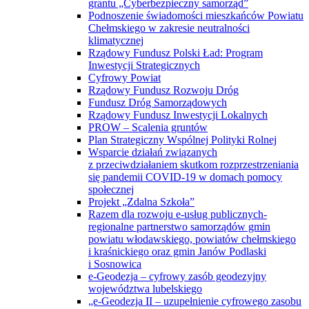
grantu „Cyberbezpieczny samorząd”
Podnoszenie świadomości mieszkańców Powiatu
Chełmskiego w zakresie neutralności
klimatycznej
Rządowy Fundusz Polski Ład: Program
Inwestycji Strategicznych
Cyfrowy Powiat
Rządowy Fundusz Rozwoju Dróg
Fundusz Dróg Samorządowych
Rządowy Fundusz Inwestycji Lokalnych
PROW – Scalenia gruntów
Plan Strategiczny Wspólnej Polityki Rolnej
Wsparcie działań związanych
z przeciwdziałaniem skutkom rozprzestrzeniania
się pandemii COVID-19 w domach pomocy
społecznej
Projekt „Zdalna Szkoła”
Razem dla rozwoju e-usług publicznych-
regionalne partnerstwo samorządów gmin
powiatu włodawskiego, powiatów chełmskiego
i kraśnickiego oraz gmin Janów Podlaski
i Sosnowica
e-Geodezja – cyfrowy zasób geodezyjny
województwa lubelskiego
„e-Geodezja II – uzupełnienie cyfrowego zasobu