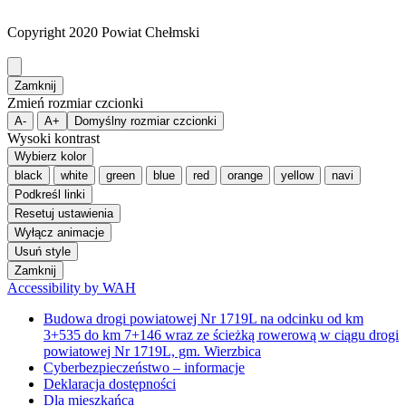
Copyright 2020 Powiat Chełmski
Zamknij
Zmień rozmiar czcionki
A-
A+
Domyślny rozmiar czcionki
Wysoki kontrast
Wybierz kolor
black
white
green
blue
red
orange
yellow
navi
Podkreśl linki
Resetuj ustawienia
Wyłącz animacje
Usuń style
Zamknij
Accessibility by WAH
Budowa drogi powiatowej Nr 1719L na odcinku od km
3+535 do km 7+146 wraz ze ścieżką rowerową w ciągu drogi
powiatowej Nr 1719L, gm. Wierzbica
Cyberbezpieczeństwo – informacje
Deklaracja dostępności
Dla mieszkańca