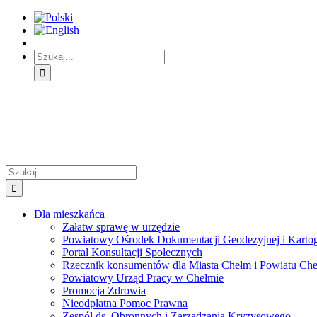
Skip
Skip
Skip
to:
to:
to:
Treść
Menu
Menu
główna
główne
dodatkowe
Szukaj
Śledź
E-
Facebook
BIP
Instagram
sprawę
PUAP
Szukaj
Dla mieszkańca
Załatw sprawę w urzędzie
Powiatowy Ośrodek Dokumentacji Geodezyjnej i Kartogr
Portal Konsultacji Społecznych
Rzecznik konsumentów dla Miasta Chełm i Powiatu Ch
Powiatowy Urząd Pracy w Chełmie
Promocja Zdrowia
Nieodpłatna Pomoc Prawna
Zespół ds. Obronnych i Zarządzania Kryzysowego