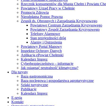
Rzecznik konsumentów dla Miasta Chełm i Powiatu Ch
Powiatowy Urząd Pracy w Chełmie
Promocja Zdrowia
Nieodpłatna Pomoc Prawna
Zespół ds. Obronnych i Zarządzania Kryzysowego
Powiatowe Centrum Zarządzania Kryzysowego
Powiatowy Zespół Zarządzania Kryzysowego
Telefony Alarmowe
Stan przejezdności dróg
Alarmy i Ostrzeżenia
Powiatowy Portal Mapowy
Inspektor Ochrony Danych
Aplikacja ePowiat Chełmski
Kalendarz Imprez
Cyberbezpieczeństwo – informacje
Jak osiągnąć neutralność klimatyczną?
Dla turysty
Baza gastronomiczna
Baza noclegowa i gospodarstwa agroturystyczne
Szlaki turystyczne
Publikacje
Kalendarz Imprez
E-sesja
Kontakt