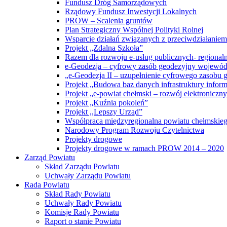
Fundusz Dróg Samorządowych
Rządowy Fundusz Inwestycji Lokalnych
PROW – Scalenia gruntów
Plan Strategiczny Wspólnej Polityki Rolnej
Wsparcie działań związanych z przeciwdziałanie
Projekt „Zdalna Szkoła”
Razem dla rozwoju e-usług publicznych- regiona
e-Geodezja – cyfrowy zasób geodezyjny wojewód
„e-Geodezja II – uzupełnienie cyfrowego zasobu
Projekt „Budowa baz danych infrastruktury inform
Projekt „e-powiat chełmski – rozwój elektronicz
Projekt „Kuźnia pokoleń”
Projekt ,,Lepszy Urząd”
Współpraca międzyregionalna powiatu chełmskiego 
Narodowy Program Rozwoju Czytelnictwa
Projekty drogowe
Projekty drogowe w ramach PROW 2014 – 2020
Zarząd Powiatu
Skład Zarządu Powiatu
Uchwały Zarządu Powiatu
Rada Powiatu
Skład Rady Powiatu
Uchwały Rady Powiatu
Komisje Rady Powiatu
Raport o stanie Powiatu