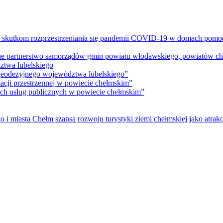
m skutkom rozprzestrzeniania się pandemii COVID-19 w domach pomoc
lne partnerstwo samorządów gmin powiatu włodawskiego, powiatów che
ztwa lubelskiego
 geodezyjnego województwa lubelskiego”
acji przestrzennej w powiecie chełmskim”
nych usług publicznych w powiecie chełmskim”
i miasta Chełm szansą rozwoju turystyki ziemi chełmskiej jako atrakc