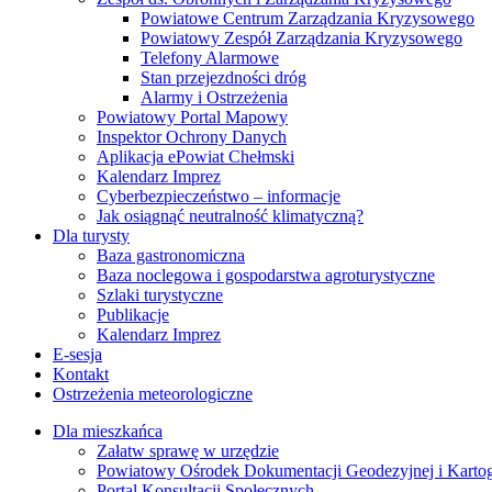
Powiatowe Centrum Zarządzania Kryzysowego
Powiatowy Zespół Zarządzania Kryzysowego
Telefony Alarmowe
Stan przejezdności dróg
Alarmy i Ostrzeżenia
Powiatowy Portal Mapowy
Inspektor Ochrony Danych
Aplikacja ePowiat Chełmski
Kalendarz Imprez
Cyberbezpieczeństwo – informacje
Jak osiągnąć neutralność klimatyczną?
Dla turysty
Baza gastronomiczna
Baza noclegowa i gospodarstwa agroturystyczne
Szlaki turystyczne
Publikacje
Kalendarz Imprez
E-sesja
Kontakt
Ostrzeżenia meteorologiczne
Dla mieszkańca
Załatw sprawę w urzędzie
Powiatowy Ośrodek Dokumentacji Geodezyjnej i Kartogr
Portal Konsultacji Społecznych