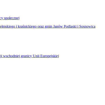
y społecznej
łmskiego i kraśnickiego oraz gmin Janów Podlaski i Sosnowica
ji wschodniej granicy Unii Europejskiej