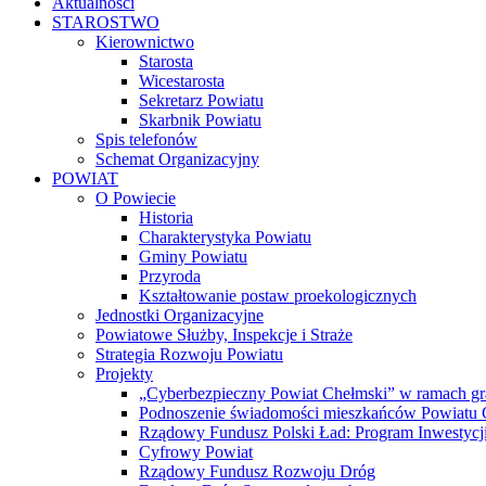
Aktualności
STAROSTWO
Kierownictwo
Starosta
Wicestarosta
Sekretarz Powiatu
Skarbnik Powiatu
Spis telefonów
Schemat Organizacyjny
POWIAT
O Powiecie
Historia
Charakterystyka Powiatu
Gminy Powiatu
Przyroda
Kształtowanie postaw proekologicznych
Jednostki Organizacyjne
Powiatowe Służby, Inspekcje i Straże
Strategia Rozwoju Powiatu
Projekty
„Cyberbezpieczny Powiat Chełmski” w ramach gr
Podnoszenie świadomości mieszkańców Powiatu Ch
Rządowy Fundusz Polski Ład: Program Inwestycji
Cyfrowy Powiat
Rządowy Fundusz Rozwoju Dróg