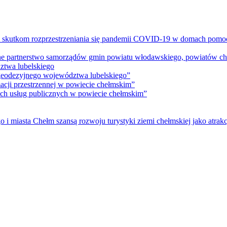
m skutkom rozprzestrzeniania się pandemii COVID-19 w domach pomoc
lne partnerstwo samorządów gmin powiatu włodawskiego, powiatów che
ztwa lubelskiego
 geodezyjnego województwa lubelskiego”
acji przestrzennej w powiecie chełmskim”
nych usług publicznych w powiecie chełmskim”
i miasta Chełm szansą rozwoju turystyki ziemi chełmskiej jako atrakc