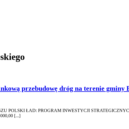
skiego
nkową przebudowę dróg na terenie gminy B
I ŁAD: PROGRAM INWESTYCJI STRATEGICZNYCH Nazwa zad
00,00 [...]