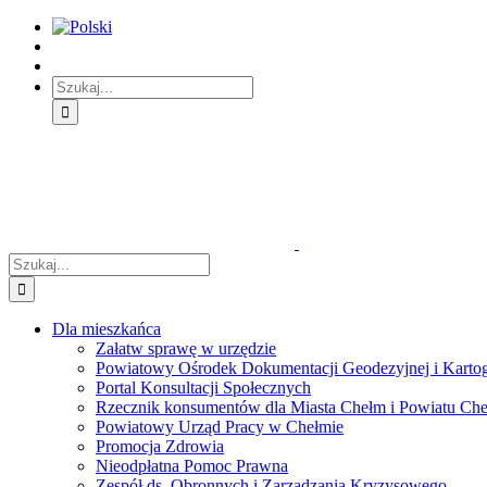
Skip
Skip
Skip
to:
to:
to:
Treść
Menu
Menu
główna
główne
dodatkowe
Szukaj
Śledź
E-
Facebook
BIP
Instagram
sprawę
PUAP
Szukaj
Dla mieszkańca
Załatw sprawę w urzędzie
Powiatowy Ośrodek Dokumentacji Geodezyjnej i Kartogr
Portal Konsultacji Społecznych
Rzecznik konsumentów dla Miasta Chełm i Powiatu Ch
Powiatowy Urząd Pracy w Chełmie
Promocja Zdrowia
Nieodpłatna Pomoc Prawna
Zespół ds. Obronnych i Zarządzania Kryzysowego