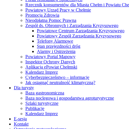
Rzecznik konsumentów dla Miasta Chełm i Powiatu Ch
Powiatowy Urząd Pracy w Chełmie
Promocja Zdrowia
Nieodpłatna Pomoc Prawna
Zespół ds. Obronnych i Zarządzania Kryzysowego
Powiatowe Centrum Zarządzania Kryzysowego
Powiatowy Zespół Zarządzania Kryzysowego
Telefony Alarmowe
Stan przejezdności dróg
Alarmy i Ostrzeżenia
Powiatowy Portal Mapowy
Inspektor Ochrony Danych
Aplikacja ePowiat Chełmski
Kalendarz Imprez
Cyberbezpieczeństwo – informacje
Jak osiągnąć neutralność klimatyczną?
Dla turysty
Baza gastronomiczna
Baza noclegowa i gospodarstwa agroturystyczne
Szlaki turystyczne
Publikacje
Kalendarz Imprez
E-sesja
Kontakt