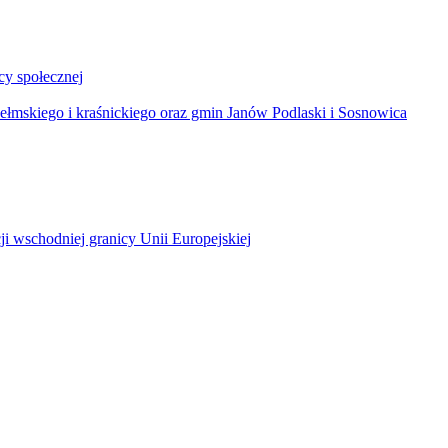
y społecznej
łmskiego i kraśnickiego oraz gmin Janów Podlaski i Sosnowica
ji wschodniej granicy Unii Europejskiej