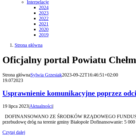
Interpelacje
2024
2023
2022
2021
2020
2019
Strona główna
Oficjalny portal Powiatu Chełm
Strona główna
Sylwia Grzesiak
2023-09-22T16:46:51+02:00
19.07
2023
Usprawnienie komunikacyjne poprzez odci
19 lipca 2023
|
Aktualności
|
DOFINANSOWANO ZE ŚRODKÓW RZĄDOWEGO FUNDUSZU POLSK
przebudowę dróg na terenie gminy Białopole Dofinansowanie: 5 000 0
Czytaj dalej