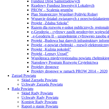
Fundusz Dróg Samorządowych
Rządowy Fundusz Inwestycji Lokalnych
PROW – Scalenia gruntów
Plan Strategiczny Wspólnej Polityki Rolnej
Wsparcie działań związanych z przeciwdziałanie
Projekt „Zdalna Szkoła”
Razem dla rozwoju e-usług publicznych- regiona
e-Geodezja – cyfrowy zasób geodezyjny wojewód
„e-Geodezja II – uzupełnienie cyfrowego zasobu
Projekt „Budowa baz danych infrastruktury inform
Projekt „e-powiat chełmski – rozwój elektronicz
Projekt „Kuźnia pokoleń”
Projekt ,,Lepszy Urząd”
Współpraca międzyregionalna powiatu chełmskiego 
Narodowy Program Rozwoju Czytelnictwa
Projekty drogowe
Projekty drogowe w ramach PROW 2014 – 2020
Zarząd Powiatu
Skład Zarządu Powiatu
Uchwały Zarządu Powiatu
Rada Powiatu
Skład Rady Powiatu
Uchwały Rady Powiatu
Komisje Rady Powiatu
Raport o stanie Powiatu