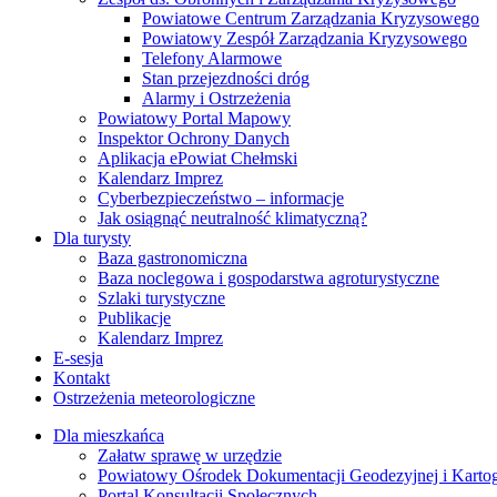
Powiatowe Centrum Zarządzania Kryzysowego
Powiatowy Zespół Zarządzania Kryzysowego
Telefony Alarmowe
Stan przejezdności dróg
Alarmy i Ostrzeżenia
Powiatowy Portal Mapowy
Inspektor Ochrony Danych
Aplikacja ePowiat Chełmski
Kalendarz Imprez
Cyberbezpieczeństwo – informacje
Jak osiągnąć neutralność klimatyczną?
Dla turysty
Baza gastronomiczna
Baza noclegowa i gospodarstwa agroturystyczne
Szlaki turystyczne
Publikacje
Kalendarz Imprez
E-sesja
Kontakt
Ostrzeżenia meteorologiczne
Dla mieszkańca
Załatw sprawę w urzędzie
Powiatowy Ośrodek Dokumentacji Geodezyjnej i Kartogr
Portal Konsultacji Społecznych