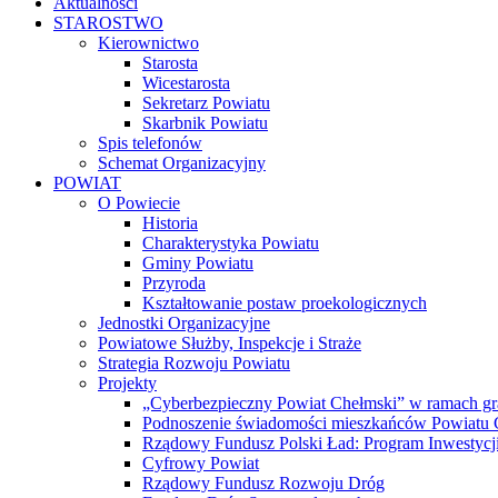
Aktualności
STAROSTWO
Kierownictwo
Starosta
Wicestarosta
Sekretarz Powiatu
Skarbnik Powiatu
Spis telefonów
Schemat Organizacyjny
POWIAT
O Powiecie
Historia
Charakterystyka Powiatu
Gminy Powiatu
Przyroda
Kształtowanie postaw proekologicznych
Jednostki Organizacyjne
Powiatowe Służby, Inspekcje i Straże
Strategia Rozwoju Powiatu
Projekty
„Cyberbezpieczny Powiat Chełmski” w ramach gr
Podnoszenie świadomości mieszkańców Powiatu Ch
Rządowy Fundusz Polski Ład: Program Inwestycji
Cyfrowy Powiat
Rządowy Fundusz Rozwoju Dróg