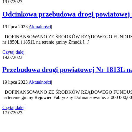
19.07
2023
Odcinkowa przebudowa drogi powiatowej n
19 lipca 2023
|
Aktualności
|
DOFINANSOWANO ZE ŚRODKÓW RZĄDOWEGO FUNDUSZU POLS
nr 1850L i 1851L na terenie gminy Żmudź [...]
Czytaj dalej
19.07
2023
Przebudowa drogi powiatowej Nr 1813L na
19 lipca 2023
|
Aktualności
|
DOFINANSOWANO ZE ŚRODKÓW RZĄDOWEGO FUNDUSZU POLS
na terenie gminy Rejowiec Fabryczny Dofinansowanie: 2 000 000,00 [
Czytaj dalej
17.07
2023