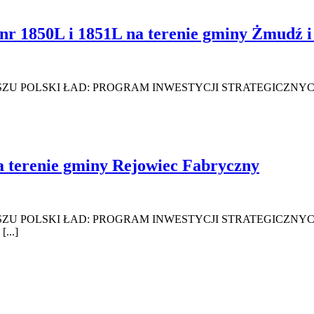
r 1850L i 1851L na terenie gminy Żmudź 
KI ŁAD: PROGRAM INWESTYCJI STRATEGICZNYCH Nazwa za
 terenie gminy Rejowiec Fabryczny
KI ŁAD: PROGRAM INWESTYCJI STRATEGICZNYCH Nazwa za
...]