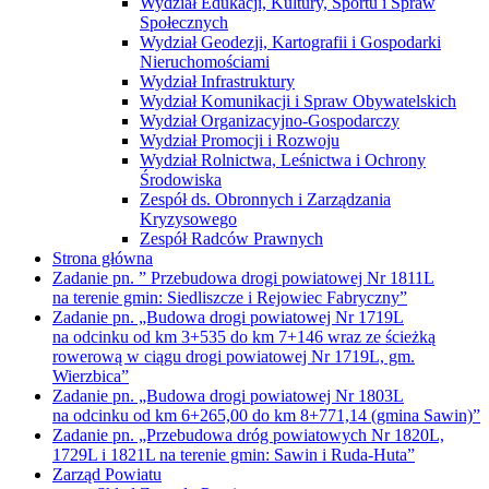
na odcinku od km 3+535 do km 7+146 wraz ze ścieżką
rowerową w ciągu drogi powiatowej Nr 1719L, gm.
Wierzbica”
Zadanie pn. „Budowa drogi powiatowej Nr 1803L
na odcinku od km 6+265,00 do km 8+771,14 (gmina Sawin)”
Zadanie pn. „Przebudowa dróg powiatowych Nr 1820L,
1729L i 1821L na terenie gmin: Sawin i Ruda-Huta”
Zarząd Powiatu
Skład Zarządu Powiatu