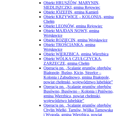
powiat chełmski, województwo lubelskie”
Operacja pn. „Scalanie gruntów obrębów
Busówno, Busówno – Kolonia i Pniówno,
gmina Wierzbica, powiat chełmski,
województwo lubelskie”
Operacja pn. „Scalanie gruntów obrębów
Chylin Wielki, Tarnów, Wólka Tarnowska
i Wygoda, gmina Wierzbica, powiat
chełmski, województwo lubelskie”
Operacja pn. „Scalanie gruntów obrębów
Wola Korybutowa Pierwsza,Wola
Korybutowa Druga i Wola Korybutowa –
Kolonia, gmina Siedliszcze, powiat
chełmski, województwo lubelskie”
Operacja pn. „Scalanie gruntów obrębu
Józefin, gmina Chełm, obrębu Ochoża –
Pniaki i części obrębu Święcica, gmina
Wierzbica, powiat chełmski, województwo
lubelskie”
Operacja pn. „Scalanie gruntów obrębu
Kobyle, gmina Rejowiec, powiat
chełmski, województwo lubelskie”
Operacja pn. „Scalanie gruntów obrębu
Ludwinów, gmina Chełm, powiat
chełmski, województwo lubelskie”