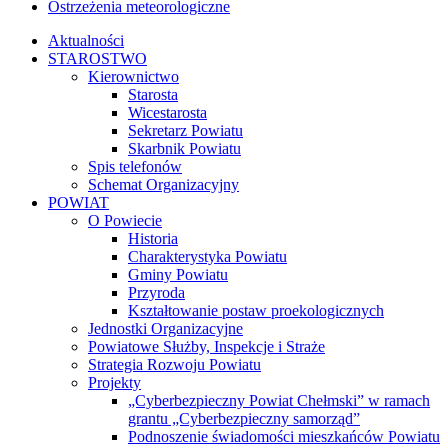
Ostrzeżenia meteorologiczne
Aktualności
STAROSTWO
Kierownictwo
Starosta
Wicestarosta
Sekretarz Powiatu
Skarbnik Powiatu
Spis telefonów
Schemat Organizacyjny
POWIAT
O Powiecie
Historia
Charakterystyka Powiatu
Gminy Powiatu
Przyroda
Kształtowanie postaw proekologicznych
Jednostki Organizacyjne
Powiatowe Służby, Inspekcje i Straże
Strategia Rozwoju Powiatu
Projekty
„Cyberbezpieczny Powiat Chełmski” w ramach
grantu „Cyberbezpieczny samorząd”
Podnoszenie świadomości mieszkańców Powiatu