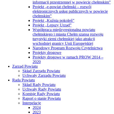
informacji przestrzennej w powiecie chełmskim”
Projekt „e-powiat chełmski – rozwój
elektronicznych usług publicznych w powiecie
chełmskim”
Projekt „Kuźnia pokoleń”
Projekt ,,Lepszy Urząd”
Współpraca międzyregionalna powiatu
chełmskiego i miasta Chełm szansą rozwoju
turystyki ziemi chełmskiej jako atrakcji
wschodniej granicy Unii Europejskiej
Narodowy Program Rozwoju Czytelnictwa
Projekty drogowe
Projekty drogowe w ramach PROW 2014 –
2020
Zarząd Powiatu
Skład Zarządu Powiatu
Uchwały Zarządu Powiatu
Rada Powiatu
Skład Rady Powiatu
Uchwały Rady Powiatu
Komisje Rady Powiatu
Raport o stanie Powiatu
Interpelacje
2024
2023