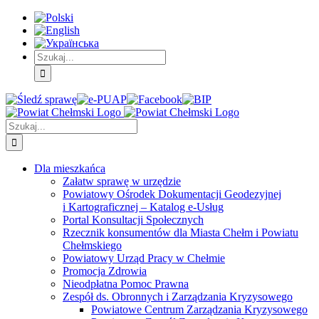
Skip
Skip
Skip
to:
to:
to:
Treść
Menu
Menu
główna
główne
dodatkowe
Szukaj
Śledź
E-
Facebook
BIP
Instagram
sprawę
PUAP
Szukaj
Dla mieszkańca
Załatw sprawę w urzędzie
Powiatowy Ośrodek Dokumentacji Geodezyjnej
i Kartograficznej – Katalog e-Usług
Portal Konsultacji Społecznych
Rzecznik konsumentów dla Miasta Chełm i Powiatu
Chełmskiego
Powiatowy Urząd Pracy w Chełmie
Promocja Zdrowia
Nieodpłatna Pomoc Prawna
Zespół ds. Obronnych i Zarządzania Kryzysowego
Powiatowe Centrum Zarządzania Kryzysowego