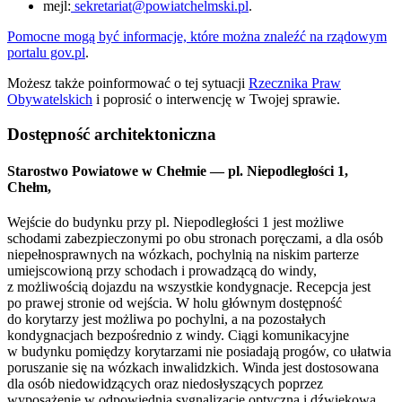
mejl:
sekretariat@powiatchelmski.pl
.
Pomocne mogą być informacje, które można znaleźć na rządowym
portalu gov.pl
.
Możesz także poinformować o tej sytuacji
Rzecznika Praw
Obywatelskich
i poprosić o interwencję w Twojej sprawie.
Dostępność architektoniczna
Starostwo Powiatowe w Chełmie — pl. Niepodległości 1,
Chełm,
Wejście do budynku przy pl. Niepodległości 1 jest możliwe
schodami zabezpieczonymi po obu stronach poręczami, a dla osób
niepełnosprawnych na wózkach, pochylnią na niskim parterze
umiejscowioną przy schodach i prowadzącą do windy,
z możliwością dojazdu na wszystkie kondygnacje. Recepcja jest
po prawej stronie od wejścia. W holu głównym dostępność
do korytarzy jest możliwa po pochylni, a na pozostałych
kondygnacjach bezpośrednio z windy. Ciągi komunikacyjne
w budynku pomiędzy korytarzami nie posiadają progów, co ułatwia
poruszanie się na wózkach inwalidzkich. Winda jest dostosowana
dla osób niedowidzących oraz niedosłyszących poprzez
wyposażenie w odpowiednią sygnalizację optyczną i dźwiękową.