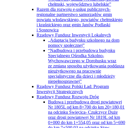
Inwestycji Strategicznych
Rządowy Fundusz Rozwoju Dróg
Budowa i przebudowa drogi powiatowej
Nr 1805L od km 8+700 do km 20+180,01
na odcinku Święcica- Czułczyce Duże
oraz drogi powiatowej Nr 1819L od km
0+000 do km 1+554,05 oraz od km 5+690
do km 7+500,03 na odcinku Staw-
Krobonosz
Przebudowa drogi powiatowej Nr 1814L
od km 0+000 do km 8+288,12 na odcinku
Pawłów—Liszno, drogi powiatowej
Nr 1815L od km 0+000 do km 4+647,75
na odcinku ul. Chełmska w Mieście
Rejowiec Fabryczny— Krasne oraz drogi
powiatowej Nr 1869L na odcinku od km
0+000 do km 1+369,11, ul. Wiejska
w Mieście Rejowiec Fabryczny
Przebudowa drogi powiatowej Nr 1823L
od km 4+118 do km 20+533 na odcinku
Nowiny— Rudka, drogi powiatowej
nr 1824L od km 0+000 do km 6+519,65
na odcinku Ruda-Kolonia —Rudka
oraz drogi powiatowej Nr 1828L od km