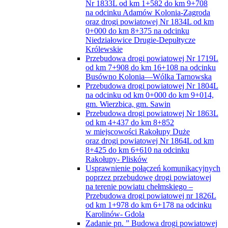
Rakołupy- Plisków
Usprawnienie połączeń komunikacyjnych
poprzez przebudowę drogi powiatowej
na terenie powiatu chełmskiego –
Przebudowa drogi powiatowej nr 1826L
od km 1+978 do km 6+178 na odcinku
Karolinów- Gdola
Zadanie pn. ” Budowa drogi powiatowej
Nr 1730L na odcinku od km 7+795 do km
10+512,22 (gmina Sawin)”
Narodowy Program Rozwoju Czytelnictwa
Projekt ,,Lepszy Urząd”
Projekt „Budowa baz danych infrastruktury
informacji przestrzennej w powiecie chełmskim”
Projekt „e-powiat chełmski – rozwój
elektronicznych usług publicznych w powiecie
chełmskim”
Projekt „Kuźnia pokoleń”
Projekt „Podnoszenie świadomości mieszkańców
Powiatu Chełmskiego w zakresie neutralności
klimatycznej”
Projekt „Zdalna Szkoła”
Projekty drogowe
Projekty drogowe w ramach PROW 2014 –
2020