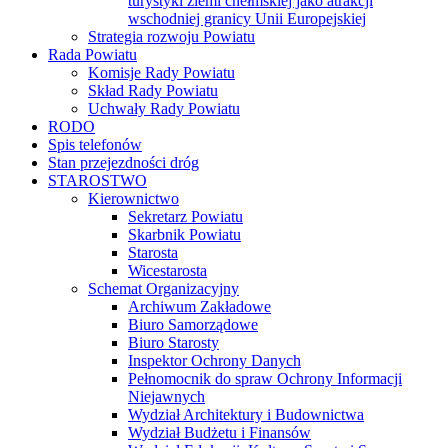
Archiwum Zakładowe
Biuro Samorządowe
Biuro Starosty
Inspektor Ochrony Danych
Pełnomocnik do spraw Ochrony Informacji
Niejawnych
Wydział Architektury i Budownictwa
Wydział Budżetu i Finansów
Wydział Edukacji, Kultury, Sportu i Spraw
Społecznych
Wydział Geodezji, Kartografii i Gospodarki
Nieruchomościami
Wydział Infrastruktury
Wydział Komunikacji i Spraw Obywatelskich
Wydział Organizacyjno-Gospodarczy
Wydział Promocji i Rozwoju
Wydział Rolnictwa, Leśnictwa i Ochrony
Środowiska
Zespół ds. Obronnych i Zarządzania
Kryzysowego
Zespół Radców Prawnych
Strona główna
Zadanie pn. ” Przebudowa drogi powiatowej Nr 1811L
na terenie gmin: Siedliszcze i Rejowiec Fabryczny”
Zadanie pn. „Budowa drogi powiatowej Nr 1719L