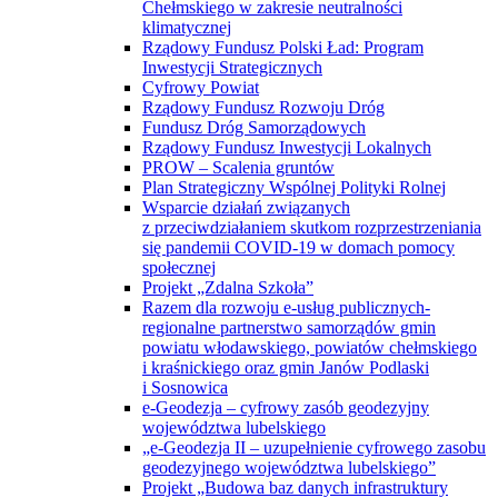
Chełmskiego w zakresie neutralności
klimatycznej
Rządowy Fundusz Polski Ład: Program
Inwestycji Strategicznych
Cyfrowy Powiat
Rządowy Fundusz Rozwoju Dróg
Fundusz Dróg Samorządowych
Rządowy Fundusz Inwestycji Lokalnych
PROW – Scalenia gruntów
Plan Strategiczny Wspólnej Polityki Rolnej
Wsparcie działań związanych
z przeciwdziałaniem skutkom rozprzestrzeniania
się pandemii COVID-19 w domach pomocy
społecznej
Projekt „Zdalna Szkoła”
Razem dla rozwoju e-usług publicznych-
regionalne partnerstwo samorządów gmin
powiatu włodawskiego, powiatów chełmskiego
i kraśnickiego oraz gmin Janów Podlaski
i Sosnowica
e-Geodezja – cyfrowy zasób geodezyjny
województwa lubelskiego
„e-Geodezja II – uzupełnienie cyfrowego zasobu
geodezyjnego województwa lubelskiego”
Projekt „Budowa baz danych infrastruktury