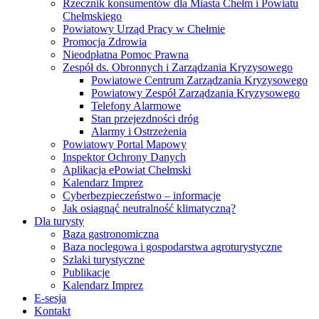
Rzecznik konsumentów dla Miasta Chełm i Powiatu
Chełmskiego
Powiatowy Urząd Pracy w Chełmie
Promocja Zdrowia
Nieodpłatna Pomoc Prawna
Zespół ds. Obronnych i Zarządzania Kryzysowego
Powiatowe Centrum Zarządzania Kryzysowego
Powiatowy Zespół Zarządzania Kryzysowego
Telefony Alarmowe
Stan przejezdności dróg
Alarmy i Ostrzeżenia
Powiatowy Portal Mapowy
Inspektor Ochrony Danych
Aplikacja ePowiat Chełmski
Kalendarz Imprez
Cyberbezpieczeństwo – informacje
Jak osiągnąć neutralność klimatyczną?
Dla turysty
Baza gastronomiczna
Baza noclegowa i gospodarstwa agroturystyczne
Szlaki turystyczne
Publikacje
Kalendarz Imprez
E-sesja
Kontakt