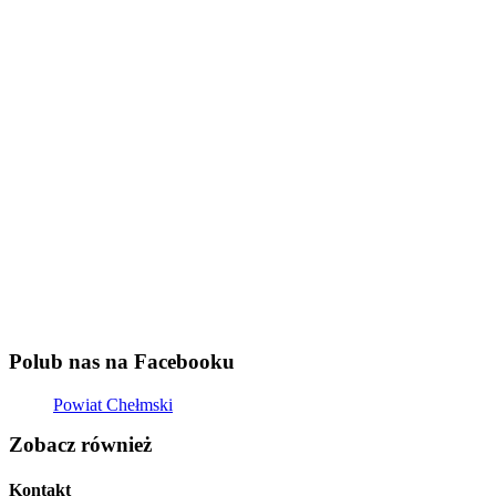
Polub nas na Facebooku
Powiat Chełmski
Zobacz również
Kontakt
Starostwo Powiatowe w Chełmie
22-100 Chełm,
plac Niepodległości 1
tel. 82 562 75 01
fax 82 562 75 10
e-mail:
sekretariat@powiatchelmski.pl
Szukaj w serwisie
Szukaj
Mapa strony
Deklaracja dostępności