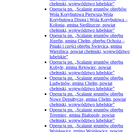
Operacja pn. „Scalanie gruntów obrębu
Nowe Depułtycze, gmina Chełm, powiat
chełmski, województwo lubelskie”
Operacja pn. „Scalanie gruntów obrębu
Teremiec, gmina Białopole, powiat
chełmski, województwo lubelskie”
Operacja pn. „Scalanie gruntów obrębu
Wojsławice, gmina Wojsławice, powiat
chełmski, województwo lubelskie”
Razem dla rozwoju e-usług publicznych-
regionalne partnerstwo samorządów gmin
powiatu włodawskiego, powiatów chełmskiego
i kraśnickiego oraz gmin Janów Podlaski
i Sosnowica
Rządowy Fundusz Inwestycji Lokalnych
„Adaptacja budynku szkolnego na dom
pomocy społecznej”
“Nadbudowa i przebudowa budynku
Specjalnego Ośrodka Szkolno-
Wychowawczego w Dorohusku wraz
ze zmianą sposobu użytkowania poddasza
nieużytkowego na pracownie
specjalistyczne dla dzieci i młodzieży
niepełnosprawnej”
Rządowy Fundusz Polski Ład: Program