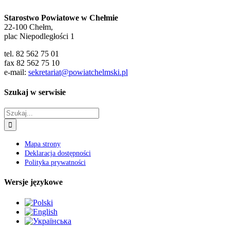
Polityka prywatności
Wersje językowe
Zobacz również
Copyright 2020 Powiat Chełmski
Zamknij
Zmień rozmiar czcionki
A-
A+
Domyślny rozmiar czcionki
Wysoki kontrast
Wybierz kolor
black
white
green
blue
red
orange
yellow
navi