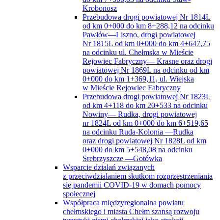
0+000 do km 5+548,08 na odcinku
Srebrzyszcze —Gotówka
Wsparcie działań związanych
z przeciwdziałaniem skutkom rozprzestrzeniania
się pandemii COVID-19 w domach pomocy
społecznej
Współpraca międzyregionalna powiatu
chełmskiego i miasta Chełm szansą rozwoju
turystyki ziemi chełmskiej jako atrakcji
wschodniej granicy Unii Europejskiej
Strategia rozwoju Powiatu
Rada Powiatu
Komisje Rady Powiatu
Skład Rady Powiatu
Uchwały Rady Powiatu
RODO
Spis telefonów
Stan przejezdności dróg
STAROSTWO
Kierownictwo
Sekretarz Powiatu
Skarbnik Powiatu
Starosta
Wicestarosta
Schemat Organizacyjny