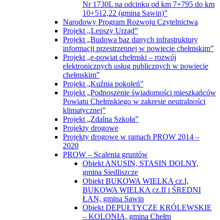
PROW – Scalenia gruntów
Obiekt ANUSIN, STASIN DOLNY,
gmina Siedliszcze
Obiekt BUKOWA WIELKA cz.I,
BUKOWA WIELKA cz.II i ŚREDNI
ŁAN, gmina Sawin
Obiekt DEPUŁTYCZE KRÓLEWSKIE
– KOLONIA, gmina Chełm
Obiekt HRUSZÓW, MARYNIN,
SIEDLISZCZKI, gmina Rejowiec
Obiekt JÓZEFIN, gmina Kamień
Obiekt KRZYWICE – KOLONIA, gmina
Chełm
Obiekt LEONÓW, gmina Rejowiec
Obiekt MAJDAN NOWY, gmina
Wojsławice
Obiekt ROZIĘCIN, gmina Wojsławice
Obiekt TROŚCIANKA, gmina
Wojsławice
Obiekt WIERZBICA, gmina Wierzbica
Obiekt WÓLKA CZUŁCZYCKA,
ZARZECZE, gmina Chełm
Operacja pn. „Scalanie gruntów obrębów
Białopole, Buśno, Kicin, Strzelce –
Kolonia i Zabudnowo, gmina Białopole,