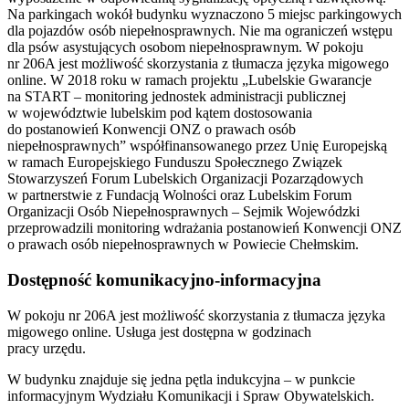
Na parkingach wokół budynku wyznaczono 5 miejsc parkingowych
dla pojazdów osób niepełnosprawnych. Nie ma ograniczeń wstępu
dla psów asystujących osobom niepełnosprawnym. W pokoju
nr 206A jest możliwość skorzystania z tłumacza języka migowego
online. W 2018 roku w ramach projektu „Lubelskie Gwarancje
na START – monitoring jednostek administracji publicznej
w województwie lubelskim pod kątem dostosowania
do postanowień Konwencji ONZ o prawach osób
niepełnosprawnych” współfinansowanego przez Unię Europejską
w ramach Europejskiego Funduszu Społecznego Związek
Stowarzyszeń Forum Lubelskich Organizacji Pozarządowych
w partnerstwie z Fundacją Wolności oraz Lubelskim Forum
Organizacji Osób Niepełnosprawnych – Sejmik Wojewódzki
przeprowadzili monitoring wdrażania postanowień Konwencji ONZ
o prawach osób niepełnosprawnych w Powiecie Chełmskim.
Dostępność komunikacyjno-informacyjna
W pokoju nr 206A jest możliwość skorzystania z tłumacza języka
migowego online. Usługa jest dostępna w godzinach
pracy urzędu.
W budynku znajduje się jedna pętla indukcyjna – w punkcie
informacyjnym Wydziału Komunikacji i Spraw Obywatelskich.