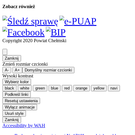
Podkreśl linki
Resetuj ustawienia
Wyłącz animacje
Usuń style
Zamknij
Accessibility by WAH
Budowa drogi powiatowej Nr 1719L na odcinku od km
3+535 do km 7+146 wraz ze ścieżką rowerową w ciągu drogi
powiatowej Nr 1719L, gm. Wierzbica
Cyberbezpieczeństwo – informacje
Deklaracja dostępności
Dla mieszkańca
Aplikacja ePowiat Chełmski
Deklaracja dostępności aplikacji ePowiat
Chełmski
Kalendarz Imprez
Nieodpłatna Pomoc Prawna
Promocja Zdrowia
Rzecznik konsumentów dla Miasta Chełm i Powiatu
Chełmskiego
Zespół ds. Obronnych i Zarządzania Kryzysowego
Alarmy i Ostrzeżenia
Powiatowe Centrum Zarządzania Kryzysowego