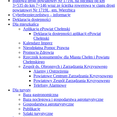
Powiatowy Zespół Zarządzania Kryzysowego
Telefony Alarmowe
Dla turysty
Baza gastronomiczna
Baza noclegowa i gospodarstwa agroturystyczne
Gospodarstwa agroturystyczne
Publikacje
Szlaki turystyczne
Interpelacje
Jak osiągnąć neutralność klimatyczną?
Kontakt
Mapa strony
Polityka cookies
POWIAT
Jednostki Organizacyjne
O Powiecie
Charakterystyka Powiatu
Gminy Powiatu
Historia
Przyroda
Powiatowe Służby, Inspekcje i Straże
PROJEKTY
e-Geodezja – cyfrowy zasób geodezyjny
województwa lubelskiego
„e-Geodezja II – uzupełnienie cyfrowego