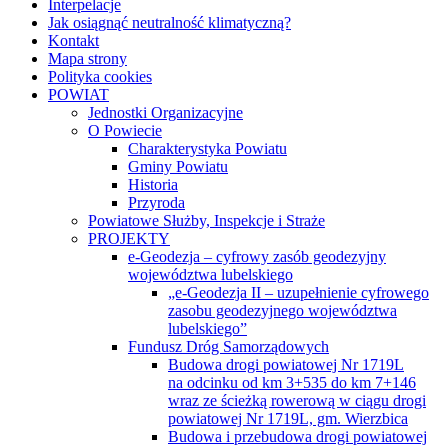
zasobu geodezyjnego województwa
lubelskiego”
Fundusz Dróg Samorządowych
Budowa drogi powiatowej Nr 1719L
na odcinku od km 3+535 do km 7+146
wraz ze ścieżką rowerową w ciągu drogi
powiatowej Nr 1719L, gm. Wierzbica
Budowa i przebudowa drogi powiatowej
Nr 1833L od km 1+582 do km 9+708
na odcinku Adamów Kolonia-Zagroda
oraz drogi powiatowej Nr 1834L od km
0+000 do km 8+375 na odcinku
Niedziałowice Drugie-Depułtycze
Królewskie
Przebudowa drogi powiatowej Nr 1719L
od km 7+908 do km 16+108 na odcinku
Busówno Kolonia—Wólka Tarnowska
Przebudowa drogi powiatowej Nr 1804L
na odcinku od km 0+000 do km 9+014,
gm. Wierzbica, gm. Sawin
Przebudowa drogi powiatowej Nr 1863L
od km 4+437 do km 8+852
w miejscowości Rakołupy Duże
oraz drogi powiatowej Nr 1864L od km
8+425 do km 6+610 na odcinku