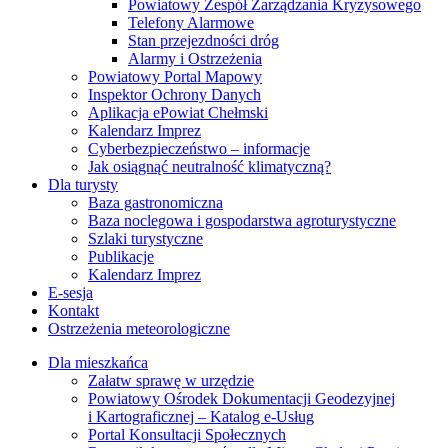
Powiatowy Zespół Zarządzania Kryzysowego
Telefony Alarmowe
Stan przejezdności dróg
Alarmy i Ostrzeżenia
Powiatowy Portal Mapowy
Inspektor Ochrony Danych
Aplikacja ePowiat Chełmski
Kalendarz Imprez
Cyberbezpieczeństwo – informacje
Jak osiągnąć neutralność klimatyczną?
Dla turysty
Baza gastronomiczna
Baza noclegowa i gospodarstwa agroturystyczne
Szlaki turystyczne
Publikacje
Kalendarz Imprez
E-sesja
Kontakt
Ostrzeżenia meteorologiczne
Dla mieszkańca
Załatw sprawę w urzędzie
Powiatowy Ośrodek Dokumentacji Geodezyjnej
i Kartograficznej – Katalog e-Usług
Portal Konsultacji Społecznych