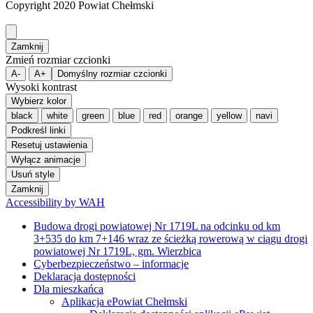
Copyright 2020 Powiat Chełmski
Zamknij
Zmień rozmiar czcionki
A-
A+
Domyślny rozmiar czcionki
Wysoki kontrast
Wybierz kolor
black
white
green
blue
red
orange
yellow
navi
Podkreśl linki
Resetuj ustawienia
Wyłącz animacje
Usuń style
Zamknij
Accessibility by WAH
Budowa drogi powiatowej Nr 1719L na odcinku od km
3+535 do km 7+146 wraz ze ścieżką rowerową w ciągu drogi
powiatowej Nr 1719L, gm. Wierzbica
Cyberbezpieczeństwo – informacje
Deklaracja dostępności
Dla mieszkańca
Aplikacja ePowiat Chełmski