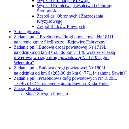
Wydział Promocji i Rozwoju
Wydział Rolnictwa, Leśnictwa i Ochrony
Środowiska
Zespół ds. Obronnych i Zarządzania
Kryzysowego
Zespół Radców Prawnych
Strona główna
Zadanie pn. ” Przebudowa drogi powiatowej Nr 1811L
na terenie gmin: Siedliszcze i Rejowiec Fabryczny”
Zadanie pn. „Budowa drogi powiatowej Nr 1719L
na odcinku od km 3+535 do km 7+146 wraz ze ścieżką
rowerową w ciągu drogi powiatowej Nr 1719L, gm.
Wierzbica”
Zadanie pn. „Budowa drogi powiatowej Nr 1803L
na odcinku od km 6+265,00 do km 8+771,14 (gmina Sawin)”
Zadanie pn. „Przebudowa dróg powiatowych Nr 1820L,
1729L i 1821L na terenie gmin: Sawin i Ruda-Huta”
Zarząd Powiatu
Skład Zarządu Powiatu