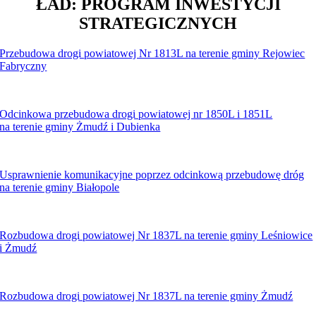
ŁAD: PROGRAM INWESTYCJI
STRATEGICZNYCH
Przebudowa drogi powiatowej Nr 1813L na terenie gminy Rejowiec
Fabryczny
.
Odcinkowa przebudowa drogi powiatowej nr 1850L i 1851L
na terenie gminy Żmudź i Dubienka
.
Usprawnienie komunikacyjne poprzez odcinkową przebudowę dróg
na terenie gminy Białopole
.
Rozbudowa drogi powiatowej Nr 1837L na terenie gminy Leśniowice
i Żmudź
.
Rozbudowa drogi powiatowej Nr 1837L na terenie gminy Żmudź