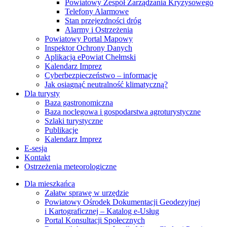
Powiatowy Zespół Zarządzania Kryzysowego
Telefony Alarmowe
Stan przejezdności dróg
Alarmy i Ostrzeżenia
Powiatowy Portal Mapowy
Inspektor Ochrony Danych
Aplikacja ePowiat Chełmski
Kalendarz Imprez
Cyberbezpieczeństwo – informacje
Jak osiągnąć neutralność klimatyczną?
Dla turysty
Baza gastronomiczna
Baza noclegowa i gospodarstwa agroturystyczne
Szlaki turystyczne
Publikacje
Kalendarz Imprez
E-sesja
Kontakt
Ostrzeżenia meteorologiczne
Dla mieszkańca
Załatw sprawę w urzędzie
Powiatowy Ośrodek Dokumentacji Geodezyjnej
i Kartograficznej – Katalog e-Usług
Portal Konsultacji Społecznych