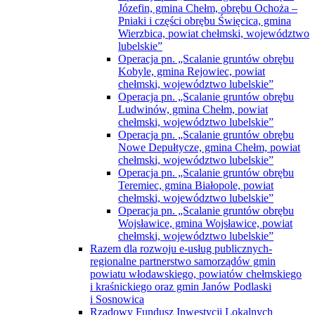
Józefin, gmina Chełm, obrębu Ochoża –
Pniaki i części obrębu Święcica, gmina
Wierzbica, powiat chełmski, województwo
lubelskie”
Operacja pn. „Scalanie gruntów obrębu
Kobyle, gmina Rejowiec, powiat
chełmski, województwo lubelskie”
Operacja pn. „Scalanie gruntów obrębu
Ludwinów, gmina Chełm, powiat
chełmski, województwo lubelskie”
Operacja pn. „Scalanie gruntów obrębu
Nowe Depułtycze, gmina Chełm, powiat
chełmski, województwo lubelskie”
Operacja pn. „Scalanie gruntów obrębu
Teremiec, gmina Białopole, powiat
chełmski, województwo lubelskie”
Operacja pn. „Scalanie gruntów obrębu
Wojsławice, gmina Wojsławice, powiat
chełmski, województwo lubelskie”
Razem dla rozwoju e-usług publicznych-
regionalne partnerstwo samorządów gmin
powiatu włodawskiego, powiatów chełmskiego
i kraśnickiego oraz gmin Janów Podlaski
i Sosnowica
Rządowy Fundusz Inwestycji Lokalnych