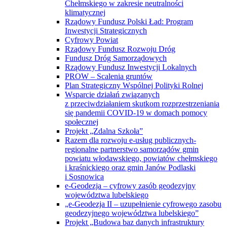
Chełmskiego w zakresie neutralności
klimatycznej
Rządowy Fundusz Polski Ład: Program
Inwestycji Strategicznych
Cyfrowy Powiat
Rządowy Fundusz Rozwoju Dróg
Fundusz Dróg Samorządowych
Rządowy Fundusz Inwestycji Lokalnych
PROW – Scalenia gruntów
Plan Strategiczny Wspólnej Polityki Rolnej
Wsparcie działań związanych
z przeciwdziałaniem skutkom rozprzestrzeniania
się pandemii COVID-19 w domach pomocy
społecznej
Projekt „Zdalna Szkoła”
Razem dla rozwoju e-usług publicznych-
regionalne partnerstwo samorządów gmin
powiatu włodawskiego, powiatów chełmskiego
i kraśnickiego oraz gmin Janów Podlaski
i Sosnowica
e-Geodezja – cyfrowy zasób geodezyjny
województwa lubelskiego
„e-Geodezja II – uzupełnienie cyfrowego zasobu
geodezyjnego województwa lubelskiego”
Projekt „Budowa baz danych infrastruktury