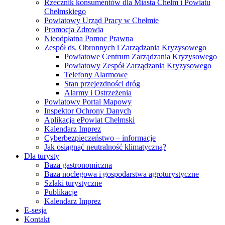
Rzecznik konsumentów dla Miasta Chełm i Powiatu
Chełmskiego
Powiatowy Urząd Pracy w Chełmie
Promocja Zdrowia
Nieodpłatna Pomoc Prawna
Zespół ds. Obronnych i Zarządzania Kryzysowego
Powiatowe Centrum Zarządzania Kryzysowego
Powiatowy Zespół Zarządzania Kryzysowego
Telefony Alarmowe
Stan przejezdności dróg
Alarmy i Ostrzeżenia
Powiatowy Portal Mapowy
Inspektor Ochrony Danych
Aplikacja ePowiat Chełmski
Kalendarz Imprez
Cyberbezpieczeństwo – informacje
Jak osiągnąć neutralność klimatyczną?
Dla turysty
Baza gastronomiczna
Baza noclegowa i gospodarstwa agroturystyczne
Szlaki turystyczne
Publikacje
Kalendarz Imprez
E-sesja
Kontakt