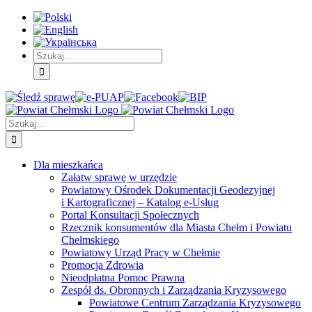
Skip
Skip
Skip
to:
to:
to:
Treść
Menu
Menu
główna
główne
dodatkowe
Szukaj
Śledź
E-
Facebook
BIP
Instagram
sprawę
PUAP
Szukaj
Dla mieszkańca
Załatw sprawę w urzędzie
Powiatowy Ośrodek Dokumentacji Geodezyjnej
i Kartograficznej – Katalog e-Usług
Portal Konsultacji Społecznych
Rzecznik konsumentów dla Miasta Chełm i Powiatu
Chełmskiego
Powiatowy Urząd Pracy w Chełmie
Promocja Zdrowia
Nieodpłatna Pomoc Prawna
Zespół ds. Obronnych i Zarządzania Kryzysowego
Powiatowe Centrum Zarządzania Kryzysowego