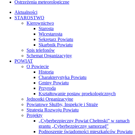
Ostrzeżenia meteorologiczne
Aktualności
STAROSTWO
Kierownictwo
Starosta
Wicestarosta
Sekretarz Powiatu
Skarbnik Powiatu
Spis telefonów
Schemat Organizacyjny
POWIAT
O Powiecie
Historia
Charakterystyka Powiatu
Gminy Powiatu
Przyroda
Kształtowanie postaw proekologicznych
Jednostki Organizacyjne
Powiatowe Służby, Inspekcje i Straże
Strategia Rozwoju Powiatu
Projekty
„Cyberbezpieczny Powiat Chełmski” w ramach
grantu „Cyberbezpieczny samorząd”
Podnoszenie świadomości mieszkańców Powiatu