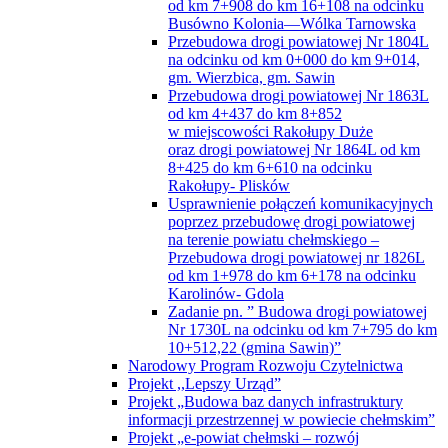
od km 7+908 do km 16+108 na odcinku
Busówno Kolonia—Wólka Tarnowska
Przebudowa drogi powiatowej Nr 1804L
na odcinku od km 0+000 do km 9+014,
gm. Wierzbica, gm. Sawin
Przebudowa drogi powiatowej Nr 1863L
od km 4+437 do km 8+852
w miejscowości Rakołupy Duże
oraz drogi powiatowej Nr 1864L od km
8+425 do km 6+610 na odcinku
Rakołupy- Plisków
Usprawnienie połączeń komunikacyjnych
poprzez przebudowę drogi powiatowej
na terenie powiatu chełmskiego –
Przebudowa drogi powiatowej nr 1826L
od km 1+978 do km 6+178 na odcinku
Karolinów- Gdola
Zadanie pn. ” Budowa drogi powiatowej
Nr 1730L na odcinku od km 7+795 do km
10+512,22 (gmina Sawin)”
Narodowy Program Rozwoju Czytelnictwa
Projekt ,,Lepszy Urząd”
Projekt „Budowa baz danych infrastruktury
informacji przestrzennej w powiecie chełmskim”
Projekt „e-powiat chełmski – rozwój