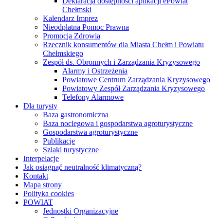
Deklaracja dostępności aplikacji ePowiat
Chełmski
Kalendarz Imprez
Nieodpłatna Pomoc Prawna
Promocja Zdrowia
Rzecznik konsumentów dla Miasta Chełm i Powiatu
Chełmskiego
Zespół ds. Obronnych i Zarządzania Kryzysowego
Alarmy i Ostrzeżenia
Powiatowe Centrum Zarządzania Kryzysowego
Powiatowy Zespół Zarządzania Kryzysowego
Telefony Alarmowe
Dla turysty
Baza gastronomiczna
Baza noclegowa i gospodarstwa agroturystyczne
Gospodarstwa agroturystyczne
Publikacje
Szlaki turystyczne
Interpelacje
Jak osiągnąć neutralność klimatyczną?
Kontakt
Mapa strony
Polityka cookies
POWIAT
Jednostki Organizacyjne