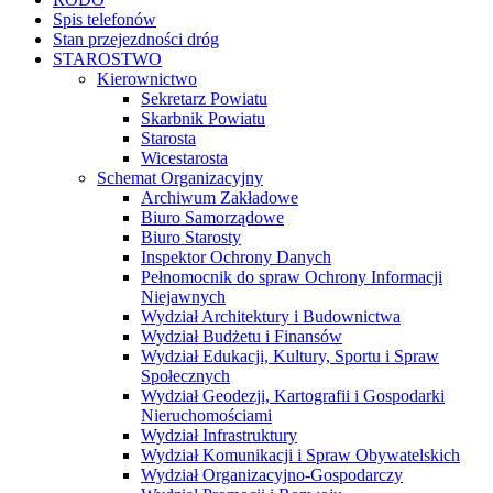
RODO
Spis telefonów
Stan przejezdności dróg
STAROSTWO
Kierownictwo
Sekretarz Powiatu
Skarbnik Powiatu
Starosta
Wicestarosta
Schemat Organizacyjny
Archiwum Zakładowe
Biuro Samorządowe
Biuro Starosty
Inspektor Ochrony Danych
Pełnomocnik do spraw Ochrony Informacji
Niejawnych
Wydział Architektury i Budownictwa
Wydział Budżetu i Finansów
Wydział Edukacji, Kultury, Sportu i Spraw
Społecznych
Wydział Geodezji, Kartografii i Gospodarki
Nieruchomościami
Wydział Infrastruktury
Wydział Komunikacji i Spraw Obywatelskich
Wydział Organizacyjno-Gospodarczy