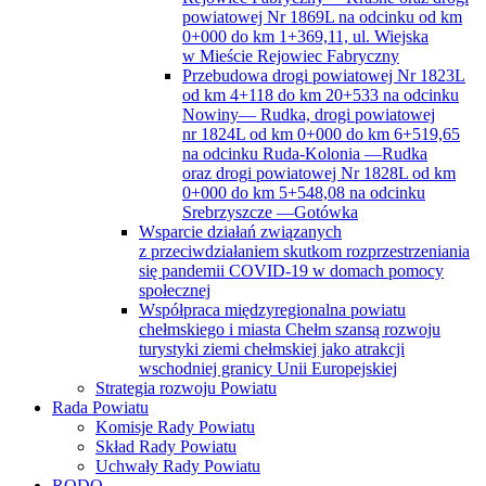
powiatowej Nr 1869L na odcinku od km
0+000 do km 1+369,11, ul. Wiejska
w Mieście Rejowiec Fabryczny
Przebudowa drogi powiatowej Nr 1823L
od km 4+118 do km 20+533 na odcinku
Nowiny— Rudka, drogi powiatowej
nr 1824L od km 0+000 do km 6+519,65
na odcinku Ruda-Kolonia —Rudka
oraz drogi powiatowej Nr 1828L od km
0+000 do km 5+548,08 na odcinku
Srebrzyszcze —Gotówka
Wsparcie działań związanych
z przeciwdziałaniem skutkom rozprzestrzeniania
się pandemii COVID-19 w domach pomocy
społecznej
Współpraca międzyregionalna powiatu
chełmskiego i miasta Chełm szansą rozwoju
turystyki ziemi chełmskiej jako atrakcji
wschodniej granicy Unii Europejskiej
Strategia rozwoju Powiatu
Rada Powiatu
Komisje Rady Powiatu
Skład Rady Powiatu
Uchwały Rady Powiatu