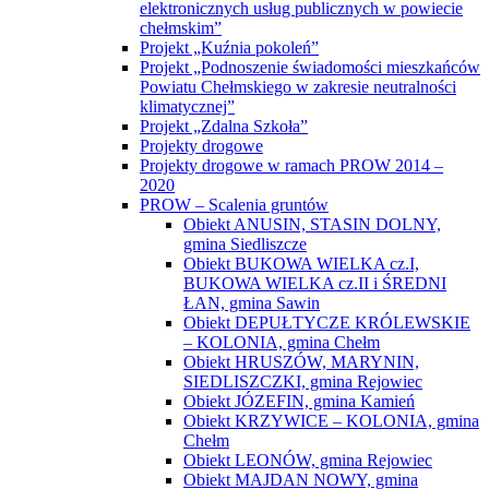
elektronicznych usług publicznych w powiecie
chełmskim”
Projekt „Kuźnia pokoleń”
Projekt „Podnoszenie świadomości mieszkańców
Powiatu Chełmskiego w zakresie neutralności
klimatycznej”
Projekt „Zdalna Szkoła”
Projekty drogowe
Projekty drogowe w ramach PROW 2014 –
2020
PROW – Scalenia gruntów
Obiekt ANUSIN, STASIN DOLNY,
gmina Siedliszcze
Obiekt BUKOWA WIELKA cz.I,
BUKOWA WIELKA cz.II i ŚREDNI
ŁAN, gmina Sawin
Obiekt DEPUŁTYCZE KRÓLEWSKIE
– KOLONIA, gmina Chełm
Obiekt HRUSZÓW, MARYNIN,
SIEDLISZCZKI, gmina Rejowiec
Obiekt JÓZEFIN, gmina Kamień
Obiekt KRZYWICE – KOLONIA, gmina
Chełm
Obiekt LEONÓW, gmina Rejowiec
Obiekt MAJDAN NOWY, gmina