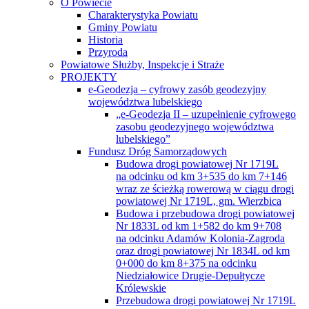
O Powiecie
Charakterystyka Powiatu
Gminy Powiatu
Historia
Przyroda
Powiatowe Służby, Inspekcje i Straże
PROJEKTY
e-Geodezja – cyfrowy zasób geodezyjny
województwa lubelskiego
„e-Geodezja II – uzupełnienie cyfrowego
zasobu geodezyjnego województwa
lubelskiego”
Fundusz Dróg Samorządowych
Budowa drogi powiatowej Nr 1719L
na odcinku od km 3+535 do km 7+146
wraz ze ścieżką rowerową w ciągu drogi
powiatowej Nr 1719L, gm. Wierzbica
Budowa i przebudowa drogi powiatowej
Nr 1833L od km 1+582 do km 9+708
na odcinku Adamów Kolonia-Zagroda
oraz drogi powiatowej Nr 1834L od km
0+000 do km 8+375 na odcinku
Niedziałowice Drugie-Depułtycze
Królewskie
Przebudowa drogi powiatowej Nr 1719L