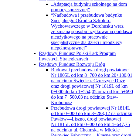
„Adaptacja budynku szkolnego na dom
pomocy społecznej”
“Nadbudowa i przebudowa budynku
Specjalnego Ośrodka Szkolno-
Wychowawczego w Dorohusku wraz
ze zmianą sposobu użytkowania poddasza
nieużytkowego na pracownie
specjalistyczne dla dzieci i młodzieży
niepełnosprawnej”
Rządowy Fundusz Polski Ład: Program
Inwestycji Strategicznych
Rządowy Fundusz Rozwoju Dróg
Budowa i przebudowa drogi powiatowej
Nr 1805L od km 8+700 do km 20+180,01
na odcinku Święcica- Czułczyce Duże
oraz drogi powiatowej Nr 1819L od km
0+000 do km 1+554,05 oraz od km 5+690
do km 7+500,03 na odcinku Staw-
Krobonosz
Przebudowa drogi powiatowej Nr 1814L
od km 0+000 do km 8+288,12 na odcinku
Pawłów—Liszno, drogi powiatowej
Nr 1815L od km 0+000 do km 4+647,75
na odcinku ul. Chełmska w Mieście
Rejowiec Fabryczny— Krasne oraz drogi