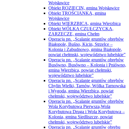
Wojsławice
Obiekt ROZIĘCIN, gmina Wojsławice
Obiekt TROŚCIANKA, gmina
Wojsławice
Obiekt WIERZBICA, gmina Wierzbica
Obiekt WÓLKA CZUŁCZYCKA,
ZARZECZE, gmina Chełm
Operacja pn. „Scalanie gruntów obrębów
Białopole, Buśno, Kicin, Strzelce –
Kolonia i Zabudnowo, gmina Białopole,
powiat chełmski, województwo lubelskie”
Operacja pn. „Scalanie gruntów obrębów
Busówno, Busówno – Kolonia i Pniówno,
gmina Wierzbica, powiat chełmski,
województwo lubelskie”
Operacja pn. „Scalanie gruntów obrębów
Chylin Wielki, Tarnów, Wólka Tarnowska
i Wygoda, gmina Wierzbica, powiat
chełmski, województwo lubelskie”
Operacja pn. „Scalanie gruntów obrębów
Wola Korybutowa Pierwsza,Wola
Korybutowa Druga i Wola Korybutowa –
Kolonia, gmina Siedliszcze, powiat
chełmski, województwo lubelskie”
Operacja pn. „Scalanie gruntów obrębu