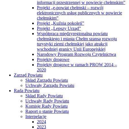
informacji przestrzennej w powiecie chełmskim”
Projekt „e-powiat chełmski – rozwój
elektronicznych usług publicznych w powiecie
chełmskim”
Projekt „Kuźnia pokoleń”
Projekt ,,Lepszy Urząd”
Współpraca międzyregionalna powiatu
chełmskiego i miasta Chełm szansą rozwoju
turystyki ziemi chełmskiej jako atrakcji
wschodniej granicy Unii Europejskiej
Narodowy Program Rozwoju Czytelnictwa
Projekty drogowe
Projekty drogowe w ramach PROW 2014 –
2020
Zarząd Powiatu
Skład Zarządu Powiatu
Uchwały Zarządu Powiatu
Rada Powiatu
Skład Rady Powiatu
Uchwały Rady Powiatu
Komisje Rady Powiatu
Raport o stanie Powiatu
Interpelacje
2024
2023