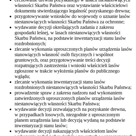
własności Skarbu Państwa oraz wystawianie właścicielowi
dokumentu stwierdzającego legalność pozyskanego drewna;
przygotowywanie wniosków do wojewody o uznanie lasów
niestanowiących własności Skarbu Państwa za ochronne;
wydawanie decyzji określających zadania z zakresu
gospodarki leśnej, w lasach niestanowiących własności
Skarbu Państwa, na podstawie inwentaryzacji stanu lasów
rozdrobnionych;
zlecanie wykonania uproszczonych planów urządzenia lasów
stanowiących własność osób fizycznych i wspólnot
gruntowych, oraz przygotowywanie treści decyzji
rozpatrujących zastrzeżenia i wnioski właścicieli lasów
zgłoszone w trakcie wyłożenia planów do publicznego
wglądu;
zlecanie wykonania inwentaryzacji stanu lasów
rozdrobnionych niestanowiących własności Skarbu Państwa;
prowadzenie spraw z zakresu nadzoru nad wykonaniem
zatwierdzonych uproszczonych planów urządzenia lasów
niestanowiących własności Skarbu Państwa;
wydawanie decyzji zezwalających na pozyskanie drewna,
w przypadkach losowych, niezgodnie z uproszczonym
planem urządzenia lasu lub decyzją wydaną na podstawie
inwentaryzacji stanu lasów;
wydawanie decyzji nakazujących właścicielom lasów