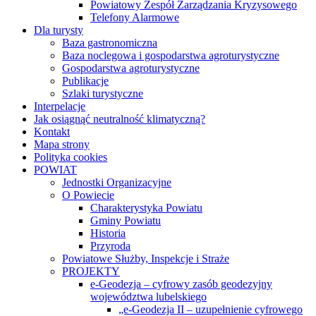
Powiatowy Zespół Zarządzania Kryzysowego
Telefony Alarmowe
Dla turysty
Baza gastronomiczna
Baza noclegowa i gospodarstwa agroturystyczne
Gospodarstwa agroturystyczne
Publikacje
Szlaki turystyczne
Interpelacje
Jak osiągnąć neutralność klimatyczną?
Kontakt
Mapa strony
Polityka cookies
POWIAT
Jednostki Organizacyjne
O Powiecie
Charakterystyka Powiatu
Gminy Powiatu
Historia
Przyroda
Powiatowe Służby, Inspekcje i Straże
PROJEKTY
e-Geodezja – cyfrowy zasób geodezyjny
województwa lubelskiego
„e-Geodezja II – uzupełnienie cyfrowego