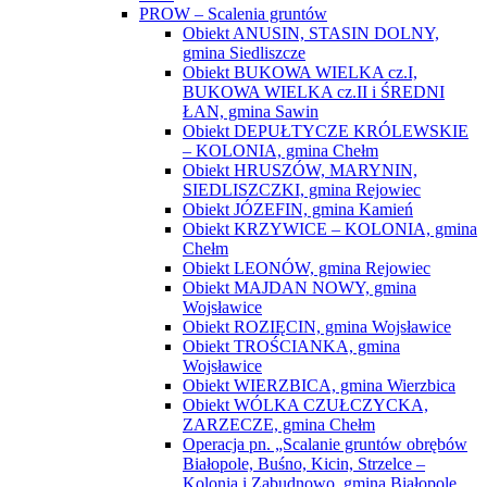
PROW – Scalenia gruntów
Obiekt ANUSIN, STASIN DOLNY,
gmina Siedliszcze
Obiekt BUKOWA WIELKA cz.I,
BUKOWA WIELKA cz.II i ŚREDNI
ŁAN, gmina Sawin
Obiekt DEPUŁTYCZE KRÓLEWSKIE
– KOLONIA, gmina Chełm
Obiekt HRUSZÓW, MARYNIN,
SIEDLISZCZKI, gmina Rejowiec
Obiekt JÓZEFIN, gmina Kamień
Obiekt KRZYWICE – KOLONIA, gmina
Chełm
Obiekt LEONÓW, gmina Rejowiec
Obiekt MAJDAN NOWY, gmina
Wojsławice
Obiekt ROZIĘCIN, gmina Wojsławice
Obiekt TROŚCIANKA, gmina
Wojsławice
Obiekt WIERZBICA, gmina Wierzbica
Obiekt WÓLKA CZUŁCZYCKA,
ZARZECZE, gmina Chełm
Operacja pn. „Scalanie gruntów obrębów
Białopole, Buśno, Kicin, Strzelce –
Kolonia i Zabudnowo, gmina Białopole,