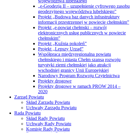
województwa lubelskiego
„e-Geodezja II – uzupełnienie cyfrowego zasobu
geodezyjnego województwa lubelskiego”
Projekt „Budowa baz danych infrastruktury
informacji przestrzennej w powiecie chełmskim”
Projekt „e-powiat chełmski – rozwój
elektronicznych usług publicznych w powiecie
chełmskim”
Projekt „Kuźnia pokoleń”
Projekt ,,Lepszy Urząd”
Współpraca międzyregionalna powiatu
chełmskiego i miasta Chełm szansą rozwoju
turystyki ziemi chełmskiej jako atrakcji
wschodniej granicy Unii Europejskiej
Narodowy Program Rozwoju Czytelnictwa
Projekty drogowe
Projekty drogowe w ramach PROW 2014 –
2020
Zarząd Powiatu
Skład Zarządu Powiatu
Uchwały Zarządu Powiatu
Rada Powiatu
Skład Rady Powiatu
Uchwały Rady Powiatu
Komisje Rady Powiatu