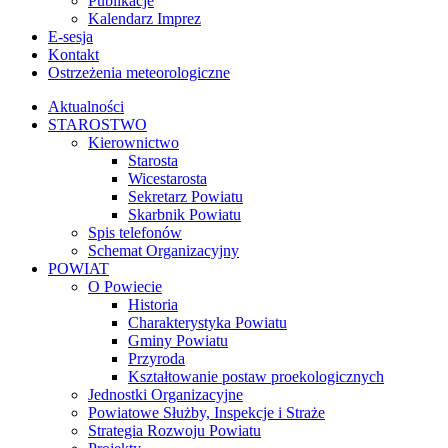
Publikacje
Kalendarz Imprez
E-sesja
Kontakt
Ostrzeżenia meteorologiczne
Aktualności
STAROSTWO
Kierownictwo
Starosta
Wicestarosta
Sekretarz Powiatu
Skarbnik Powiatu
Spis telefonów
Schemat Organizacyjny
POWIAT
O Powiecie
Historia
Charakterystyka Powiatu
Gminy Powiatu
Przyroda
Kształtowanie postaw proekologicznych
Jednostki Organizacyjne
Powiatowe Służby, Inspekcje i Straże
Strategia Rozwoju Powiatu