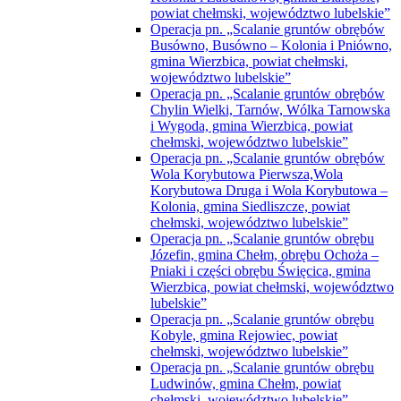
powiat chełmski, województwo lubelskie”
Operacja pn. „Scalanie gruntów obrębów
Busówno, Busówno – Kolonia i Pniówno,
gmina Wierzbica, powiat chełmski,
województwo lubelskie”
Operacja pn. „Scalanie gruntów obrębów
Chylin Wielki, Tarnów, Wólka Tarnowska
i Wygoda, gmina Wierzbica, powiat
chełmski, województwo lubelskie”
Operacja pn. „Scalanie gruntów obrębów
Wola Korybutowa Pierwsza,Wola
Korybutowa Druga i Wola Korybutowa –
Kolonia, gmina Siedliszcze, powiat
chełmski, województwo lubelskie”
Operacja pn. „Scalanie gruntów obrębu
Józefin, gmina Chełm, obrębu Ochoża –
Pniaki i części obrębu Święcica, gmina
Wierzbica, powiat chełmski, województwo
lubelskie”
Operacja pn. „Scalanie gruntów obrębu
Kobyle, gmina Rejowiec, powiat
chełmski, województwo lubelskie”
Operacja pn. „Scalanie gruntów obrębu
Ludwinów, gmina Chełm, powiat
chełmski, województwo lubelskie”