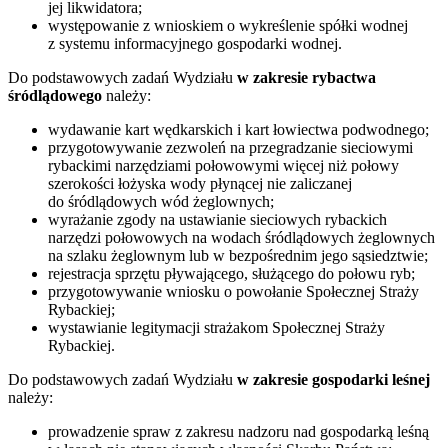
jej likwidatora;
występowanie z wnioskiem o wykreślenie spółki wodnej
z systemu informacyjnego gospodarki wodnej.
Do podstawowych zadań Wydziału
w zakresie rybactwa
śródlądowego
należy:
wydawanie kart wędkarskich i kart łowiectwa podwodnego;
przygotowywanie zezwoleń na przegradzanie sieciowymi
rybackimi narzędziami połowowymi więcej niż połowy
szerokości łożyska wody płynącej nie zaliczanej
do śródlądowych wód żeglownych;
wyrażanie zgody na ustawianie sieciowych rybackich
narzędzi połowowych na wodach śródlądowych żeglownych
na szlaku żeglownym lub w bezpośrednim jego sąsiedztwie;
rejestracja sprzętu pływającego, służącego do połowu ryb;
przygotowywanie wniosku o powołanie Społecznej Straży
Rybackiej;
wystawianie legitymacji strażakom Społecznej Straży
Rybackiej.
Do podstawowych zadań Wydziału
w zakresie gospodarki leśnej
należy:
prowadzenie spraw z zakresu nadzoru nad gospodarką leśną