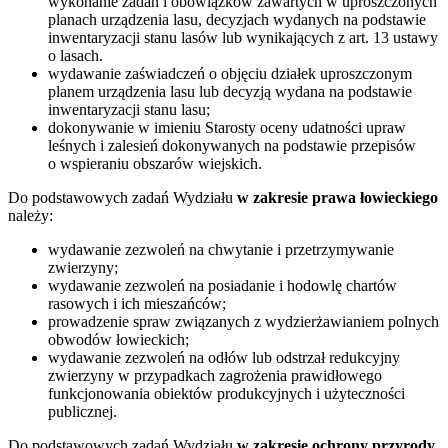
wykonanie zadań i obowiązków zawartych w uproszczonych
planach urządzenia lasu, decyzjach wydanych na podstawie
inwentaryzacji stanu lasów lub wynikających z art. 13 ustawy
o lasach.
wydawanie zaświadczeń o objęciu działek uproszczonym
planem urządzenia lasu lub decyzją wydana na podstawie
inwentaryzacji stanu lasu;
dokonywanie w imieniu Starosty oceny udatności upraw
leśnych i zalesień dokonywanych na podstawie przepisów
o wspieraniu obszarów wiejskich.
Do podstawowych zadań Wydziału
w zakresie prawa łowieckiego
należy:
wydawanie zezwoleń na chwytanie i przetrzymywanie
zwierzyny;
wydawanie zezwoleń na posiadanie i hodowlę chartów
rasowych i ich mieszańców;
prowadzenie spraw związanych z wydzierżawianiem polnych
obwodów łowieckich;
wydawanie zezwoleń na odłów lub odstrzał redukcyjny
zwierzyny w przypadkach zagrożenia prawidłowego
funkcjonowania obiektów produkcyjnych i użyteczności
publicznej.
Do podstawowych zadań Wydziału
w zakresie ochrony przyrody