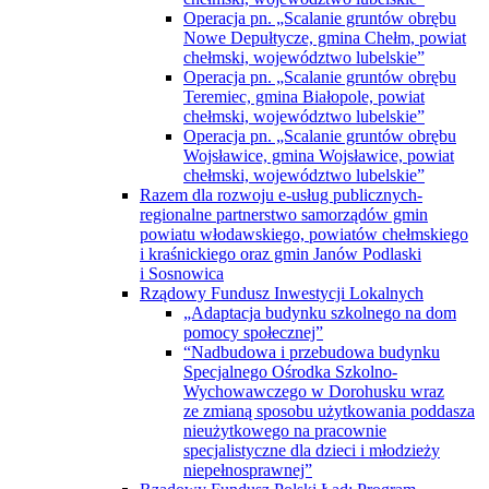
Operacja pn. „Scalanie gruntów obrębu
Nowe Depułtycze, gmina Chełm, powiat
chełmski, województwo lubelskie”
Operacja pn. „Scalanie gruntów obrębu
Teremiec, gmina Białopole, powiat
chełmski, województwo lubelskie”
Operacja pn. „Scalanie gruntów obrębu
Wojsławice, gmina Wojsławice, powiat
chełmski, województwo lubelskie”
Razem dla rozwoju e-usług publicznych-
regionalne partnerstwo samorządów gmin
powiatu włodawskiego, powiatów chełmskiego
i kraśnickiego oraz gmin Janów Podlaski
i Sosnowica
Rządowy Fundusz Inwestycji Lokalnych
„Adaptacja budynku szkolnego na dom
pomocy społecznej”
“Nadbudowa i przebudowa budynku
Specjalnego Ośrodka Szkolno-
Wychowawczego w Dorohusku wraz
ze zmianą sposobu użytkowania poddasza
nieużytkowego na pracownie
specjalistyczne dla dzieci i młodzieży
niepełnosprawnej”