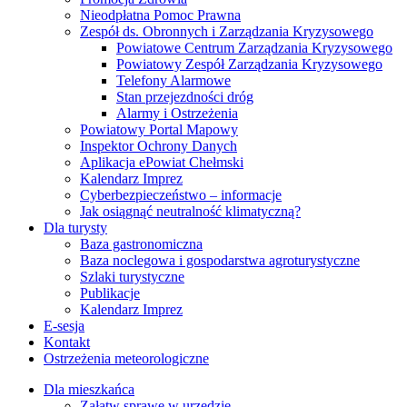
Nieodpłatna Pomoc Prawna
Zespół ds. Obronnych i Zarządzania Kryzysowego
Powiatowe Centrum Zarządzania Kryzysowego
Powiatowy Zespół Zarządzania Kryzysowego
Telefony Alarmowe
Stan przejezdności dróg
Alarmy i Ostrzeżenia
Powiatowy Portal Mapowy
Inspektor Ochrony Danych
Aplikacja ePowiat Chełmski
Kalendarz Imprez
Cyberbezpieczeństwo – informacje
Jak osiągnąć neutralność klimatyczną?
Dla turysty
Baza gastronomiczna
Baza noclegowa i gospodarstwa agroturystyczne
Szlaki turystyczne
Publikacje
Kalendarz Imprez
E-sesja
Kontakt
Ostrzeżenia meteorologiczne
Dla mieszkańca
Załatw sprawę w urzędzie