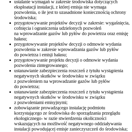
ustalanie wymagań w zakresie środowiska dotyczących
eksploatacji instalacji, z której emisja nie wymaga
pozwolenia, o ile jest to uzasadnione koniecznością ochrony
środowiska;
przygotowywanie projektów decyzji w zakresie: wygaśnięcia,
cofnięcia i ograniczenia udzielonych pozwoleń
na wprowadzanie gazów lub pyłów do powietrza oraz emisję
hałasu;
przygotowywanie projektów decyzji o odmowie wydania
pozwolenia w zakresie wprowadzania gazów lub pyłów
do powietrza i emisji hałasu;
przygotowywanie projektu decyzji o odmowie wydania
pozwolenia zintegrowanego;
ustanawianie zabezpieczenia roszczeń z tytułu wystąpienia
negatywnych skutków w środowisku w związku
z pozwoleniem na wprowadzanie gazów lub pyłów
do powietrza;
ustanawianie zabezpieczenia roszczeń z tytułu wystąpienia
negatywnych skutków w środowisku w związku
z pozwoleniami emisyjnymi;
zobowiązanie prowadzącego instalację podmiotu
korzystającego ze środowiska do sporządzania przeglądu
ekologicznego- w razie stwierdzenia okoliczności
wskazujących na możliwość negatywnego oddziaływania
instalacji powodującej emisje zanieczyszczeń do środowiska;