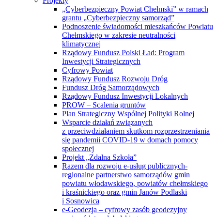
Projekty
„Cyberbezpieczny Powiat Chełmski” w ramach
grantu „Cyberbezpieczny samorząd”
Podnoszenie świadomości mieszkańców Powiatu
Chełmskiego w zakresie neutralności
klimatycznej
Rządowy Fundusz Polski Ład: Program
Inwestycji Strategicznych
Cyfrowy Powiat
Rządowy Fundusz Rozwoju Dróg
Fundusz Dróg Samorządowych
Rządowy Fundusz Inwestycji Lokalnych
PROW – Scalenia gruntów
Plan Strategiczny Wspólnej Polityki Rolnej
Wsparcie działań związanych
z przeciwdziałaniem skutkom rozprzestrzeniania
się pandemii COVID-19 w domach pomocy
społecznej
Projekt „Zdalna Szkoła”
Razem dla rozwoju e-usług publicznych-
regionalne partnerstwo samorządów gmin
powiatu włodawskiego, powiatów chełmskiego
i kraśnickiego oraz gmin Janów Podlaski
i Sosnowica
e-Geodezja – cyfrowy zasób geodezyjny