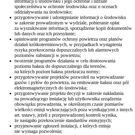
informacji o środowisku i jego ochronie i udziale
społeczeństwa w ochronie środowiska oraz o ocenach
oddziaływania na środowisko;
przygotowywanie i udostępnianie informacji o środowisku
w zakresie prowadzonym w wydziale, pobieranie opłat
za wyszukiwanie informacji, sporządzenie kopii dokumentów
lub danych oraz ich przesyłanie;
opiniowanie programów ochrony powietrza oraz planów
działań krótkoterminowych, w przypadkach wystąpienia
ryzyka przekroczenia dopuszczalnych lub alarmowych
poziomów substancji w powietrzu;
tworzenie programów działania w celu dostosowania
poziomu hałasu do dopuszczalnego dla terenów,
na których poziom hałasu przekracza normy;
przygotowywanie projektów pozwoleń na wprowadzanie
gazów i pyłów do powietrza, na emitowanie hałasu oraz pól
elektromagnetycznych do środowiska;
przygotowywanie projektu decyzji w zakresie nakładania
na prowadzącego instalację lub użytkownika urządzenia
obowiązku prowadzenia, w określonym czasie pomiarów
wielkości emisji wykraczających poza wynikającymi z innych
art. ustawy, jeżeli z przeprowadzonej kontroli wynika,
że nastąpiło przekroczenie standardów emisyjnych;
przyjmowanie zgłoszeń instalacji, z których emisja
nie wymaga pozwolenia;