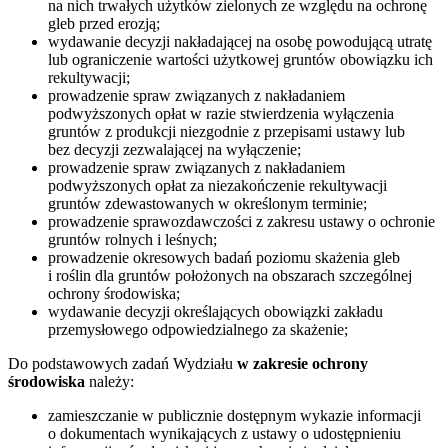
na nich trwałych użytków zielonych ze względu na ochronę
gleb przed erozją;
wydawanie decyzji nakładającej na osobę powodującą utratę
lub ograniczenie wartości użytkowej gruntów obowiązku ich
rekultywacji;
prowadzenie spraw związanych z nakładaniem
podwyższonych opłat w razie stwierdzenia wyłączenia
gruntów z produkcji niezgodnie z przepisami ustawy lub
bez decyzji zezwalającej na wyłączenie;
prowadzenie spraw związanych z nakładaniem
podwyższonych opłat za niezakończenie rekultywacji
gruntów zdewastowanych w określonym terminie;
prowadzenie sprawozdawczości z zakresu ustawy o ochronie
gruntów rolnych i leśnych;
prowadzenie okresowych badań poziomu skażenia gleb
i roślin dla gruntów położonych na obszarach szczególnej
ochrony środowiska;
wydawanie decyzji określających obowiązki zakładu
przemysłowego odpowiedzialnego za skażenie;
Do podstawowych zadań Wydziału
w zakresie ochrony
środowiska
należy:
zamieszczanie w publicznie dostępnym wykazie informacji
o dokumentach wynikających z ustawy o udostępnieniu