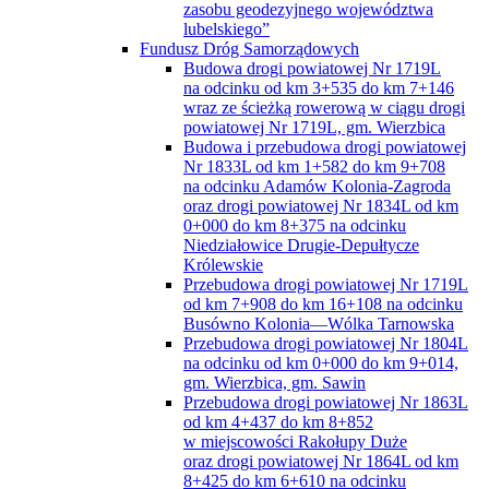
zasobu geodezyjnego województwa
lubelskiego”
Fundusz Dróg Samorządowych
Budowa drogi powiatowej Nr 1719L
na odcinku od km 3+535 do km 7+146
wraz ze ścieżką rowerową w ciągu drogi
powiatowej Nr 1719L, gm. Wierzbica
Budowa i przebudowa drogi powiatowej
Nr 1833L od km 1+582 do km 9+708
na odcinku Adamów Kolonia-Zagroda
oraz drogi powiatowej Nr 1834L od km
0+000 do km 8+375 na odcinku
Niedziałowice Drugie-Depułtycze
Królewskie
Przebudowa drogi powiatowej Nr 1719L
od km 7+908 do km 16+108 na odcinku
Busówno Kolonia—Wólka Tarnowska
Przebudowa drogi powiatowej Nr 1804L
na odcinku od km 0+000 do km 9+014,
gm. Wierzbica, gm. Sawin
Przebudowa drogi powiatowej Nr 1863L
od km 4+437 do km 8+852
w miejscowości Rakołupy Duże
oraz drogi powiatowej Nr 1864L od km
8+425 do km 6+610 na odcinku