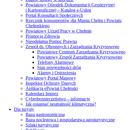
Powiatowy Ośrodek Dokumentacji Geodezyjnej
i Kartograficznej – Katalog e-Usług
Portal Konsultacji Społecznych
Rzecznik konsumentów dla Miasta Chełm i Powiatu
Chełmskiego
Powiatowy Urząd Pracy w Chełmie
Promocja Zdrowia
Nieodpłatna Pomoc Prawna
Zespół ds. Obronnych i Zarządzania Kryzysowego
Powiatowe Centrum Zarządzania Kryzysowego
Powiatowy Zespół Zarządzania Kryzysowego
Telefony Alarmowe
Stan przejezdności dróg
Alarmy i Ostrzeżenia
Powiatowy Portal Mapowy
Inspektor Ochrony Danych
Aplikacja ePowiat Chełmski
Kalendarz Imprez
Cyberbezpieczeństwo – informacje
Jak osiągnąć neutralność klimatyczną?
Dla turysty
Baza gastronomiczna
Baza noclegowa i gospodarstwa agroturystyczne
Szlaki turystyczne