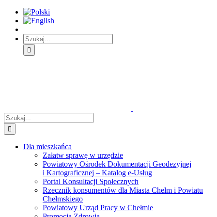
Skip
Skip
Skip
to:
to:
to:
Treść
Menu
Menu
główna
główne
dodatkowe
Szukaj
Śledź
E-
Facebook
BIP
Instagram
sprawę
PUAP
Szukaj
Dla mieszkańca
Załatw sprawę w urzędzie
Powiatowy Ośrodek Dokumentacji Geodezyjnej
i Kartograficznej – Katalog e-Usług
Portal Konsultacji Społecznych
Rzecznik konsumentów dla Miasta Chełm i Powiatu
Chełmskiego
Powiatowy Urząd Pracy w Chełmie
Promocja Zdrowia