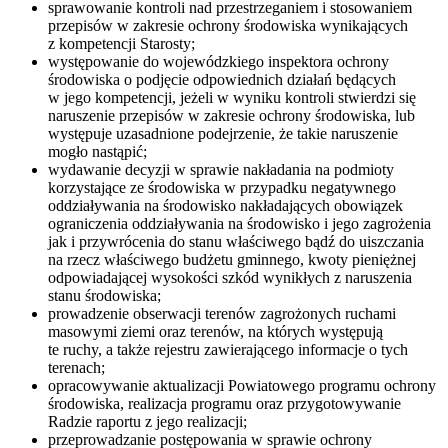
sprawowanie kontroli nad przestrzeganiem i stosowaniem
przepisów w zakresie ochrony środowiska wynikających
z kompetencji Starosty;
występowanie do wojewódzkiego inspektora ochrony
środowiska o podjęcie odpowiednich działań będących
w jego kompetencji, jeżeli w wyniku kontroli stwierdzi się
naruszenie przepisów w zakresie ochrony środowiska, lub
występuje uzasadnione podejrzenie, że takie naruszenie
mogło nastąpić;
wydawanie decyzji w sprawie nakładania na podmioty
korzystające ze środowiska w przypadku negatywnego
oddziaływania na środowisko nakładających obowiązek
ograniczenia oddziaływania na środowisko i jego zagrożenia
jak i przywrócenia do stanu właściwego bądź do uiszczania
na rzecz właściwego budżetu gminnego, kwoty pieniężnej
odpowiadającej wysokości szkód wynikłych z naruszenia
stanu środowiska;
prowadzenie obserwacji terenów zagrożonych ruchami
masowymi ziemi oraz terenów, na których występują
te ruchy, a także rejestru zawierającego informacje o tych
terenach;
opracowywanie aktualizacji Powiatowego programu ochrony
środowiska, realizacja programu oraz przygotowywanie
Radzie raportu z jego realizacji;
przeprowadzanie postępowania w sprawie ochrony