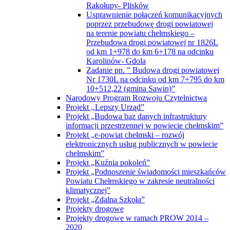
Rakołupy- Plisków
Usprawnienie połączeń komunikacyjnych
poprzez przebudowę drogi powiatowej
na terenie powiatu chełmskiego –
Przebudowa drogi powiatowej nr 1826L
od km 1+978 do km 6+178 na odcinku
Karolinów- Gdola
Zadanie pn. ” Budowa drogi powiatowej
Nr 1730L na odcinku od km 7+795 do km
10+512,22 (gmina Sawin)”
Narodowy Program Rozwoju Czytelnictwa
Projekt ,,Lepszy Urząd”
Projekt „Budowa baz danych infrastruktury
informacji przestrzennej w powiecie chełmskim”
Projekt „e-powiat chełmski – rozwój
elektronicznych usług publicznych w powiecie
chełmskim”
Projekt „Kuźnia pokoleń”
Projekt „Podnoszenie świadomości mieszkańców
Powiatu Chełmskiego w zakresie neutralności
klimatycznej”
Projekt „Zdalna Szkoła”
Projekty drogowe
Projekty drogowe w ramach PROW 2014 –
2020