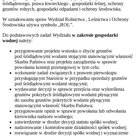
śródlądowego, prawa łowieckiego , gospodarki leśnej, ochrony
gruntów rolnych, gospodarki odpadami i ochrony środowiska.
W oznakowaniu spraw Wydział Rolnictwa , Leśnictwa i Ochrony
Środowiska używa symbolu „ROL”.
Do podstawowych zadań Wydziału
w zakresie gospodarki
wodnej
należy:
przygotowanie projektu wniosku o zbycie gruntów
pod śródlądowymi wodami stojącymi stanowiącymi własność
Skarbu Państwa oraz projektu zarządzenia w sprawie
powołania komisji przetargowej w tym celu;
wykonanie zadań związanych z prawem pierwokupu
przysługującym Staroście w przypadku sprzedaży gruntów
pod śródlądowymi wodami stojącymi;
wydawanie decyzji w sprawie przejścia oraz wykreślenia
gruntów pokrytych śródlądowymi wodami płynącymi
do zasobu gruntów pokrytych wodami płynącymi
stanowiącymi własność Skarbu Państwa;
przygotowanie opinii w sprawie powołania lub odwołania
kierownika nadzoru wodnego;
zatwierdzenie w drodze decyzji statutu spółki wodnej,
nadzorowanie i kontrolowanie działalności spółek wodnej;
rozwiązanie w drodze decyzji spółki wodnej i wyznaczenie