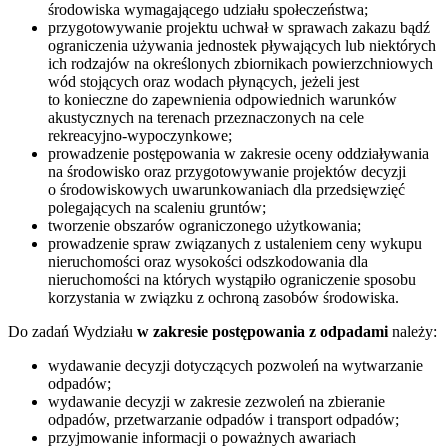
środowiska wymagającego udziału społeczeństwa;
przygotowywanie projektu uchwał w sprawach zakazu bądź
ograniczenia używania jednostek pływających lub niektórych
ich rodzajów na określonych zbiornikach powierzchniowych
wód stojących oraz wodach płynących, jeżeli jest
to konieczne do zapewnienia odpowiednich warunków
akustycznych na terenach przeznaczonych na cele
rekreacyjno-wypoczynkowe;
prowadzenie postępowania w zakresie oceny oddziaływania
na środowisko oraz przygotowywanie projektów decyzji
o środowiskowych uwarunkowaniach dla przedsięwzięć
polegających na scaleniu gruntów;
tworzenie obszarów ograniczonego użytkowania;
prowadzenie spraw związanych z ustaleniem ceny wykupu
nieruchomości oraz wysokości odszkodowania dla
nieruchomości na których wystąpiło ograniczenie sposobu
korzystania w związku z ochroną zasobów środowiska.
Do zadań Wydziału
w zakresie postępowania z odpadami
należy:
wydawanie decyzji dotyczących pozwoleń na wytwarzanie
odpadów;
wydawanie decyzji w zakresie zezwoleń na zbieranie
odpadów, przetwarzanie odpadów i transport odpadów;
przyjmowanie informacji o poważnych awariach