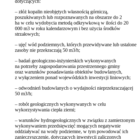
dotyczących:
– złóż kopalin nieobjętych własnością górniczą,
poszukiwanych lub rozpoznawanych na obszarze do 2
ha w celu wydobycia metodą odkrywkową w ilości do 20
000 m3 w roku kalendarzowym i bez użycia środków
strzałowych;
– ujęć wód podziemnych, których przewidywane lub ustalone
zasoby nie przekraczają 50 m3/h;
– badań geologiczno-inżynierskich wykonywanych
na potrzeby zagospodarowania przestrzennego gminy
oraz warunków posadawiania obiektów budowlanych,
z wyłączeniem ponad wojewódzkich inwestycji liniowych;
– odwodnień budowlanych o wydajności nieprzekraczającej
50 m3/h;
– robót geologicznych wykonywanych w celu
wykorzystywania ciepła ziemi;
– warunków hydrogeologicznych w związku z zamierzonym
wykonywaniem przedsięwzięć mogących negatywnie
oddziaływać na wody podziemne, w tym powodować ich
zanieczyszczenie, dotyczących inwestycji zaliczonych