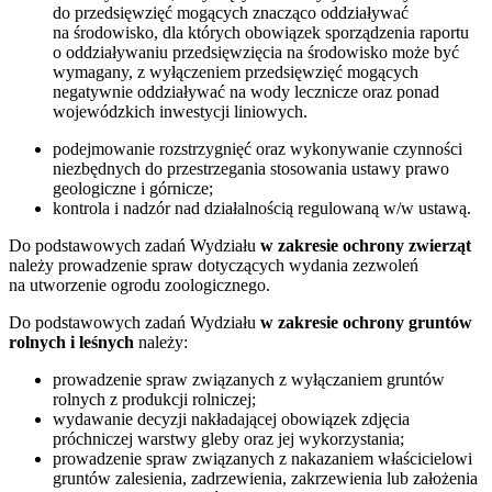
do przedsięwzięć mogących znacząco oddziaływać
na środowisko, dla których obowiązek sporządzenia raportu
o oddziaływaniu przedsięwzięcia na środowisko może być
wymagany, z wyłączeniem przedsięwzięć mogących
negatywnie oddziaływać na wody lecznicze oraz ponad
wojewódzkich inwestycji liniowych.
podejmowanie rozstrzygnięć oraz wykonywanie czynności
niezbędnych do przestrzegania stosowania ustawy prawo
geologiczne i górnicze;
kontrola i nadzór nad działalnością regulowaną w/w ustawą.
Do podstawowych zadań Wydziału
w zakresie ochrony zwierząt
należy prowadzenie spraw dotyczących wydania zezwoleń
na utworzenie ogrodu zoologicznego.
Do podstawowych zadań Wydziału
w zakresie ochrony gruntów
rolnych i leśnych
należy:
prowadzenie spraw związanych z wyłączaniem gruntów
rolnych z produkcji rolniczej;
wydawanie decyzji nakładającej obowiązek zdjęcia
próchniczej warstwy gleby oraz jej wykorzystania;
prowadzenie spraw związanych z nakazaniem właścicielowi
gruntów zalesienia, zadrzewienia, zakrzewienia lub założenia