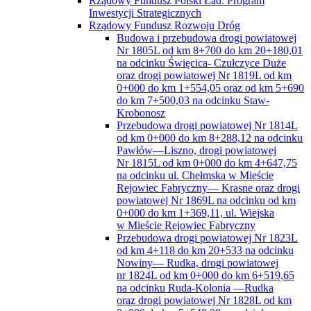
Rządowy Fundusz Polski Ład: Program
Inwestycji Strategicznych
Rządowy Fundusz Rozwoju Dróg
Budowa i przebudowa drogi powiatowej
Nr 1805L od km 8+700 do km 20+180,01
na odcinku Święcica- Czułczyce Duże
oraz drogi powiatowej Nr 1819L od km
0+000 do km 1+554,05 oraz od km 5+690
do km 7+500,03 na odcinku Staw-
Krobonosz
Przebudowa drogi powiatowej Nr 1814L
od km 0+000 do km 8+288,12 na odcinku
Pawłów—Liszno, drogi powiatowej
Nr 1815L od km 0+000 do km 4+647,75
na odcinku ul. Chełmska w Mieście
Rejowiec Fabryczny— Krasne oraz drogi
powiatowej Nr 1869L na odcinku od km
0+000 do km 1+369,11, ul. Wiejska
w Mieście Rejowiec Fabryczny
Przebudowa drogi powiatowej Nr 1823L
od km 4+118 do km 20+533 na odcinku
Nowiny— Rudka, drogi powiatowej
nr 1824L od km 0+000 do km 6+519,65
na odcinku Ruda-Kolonia —Rudka
oraz drogi powiatowej Nr 1828L od km