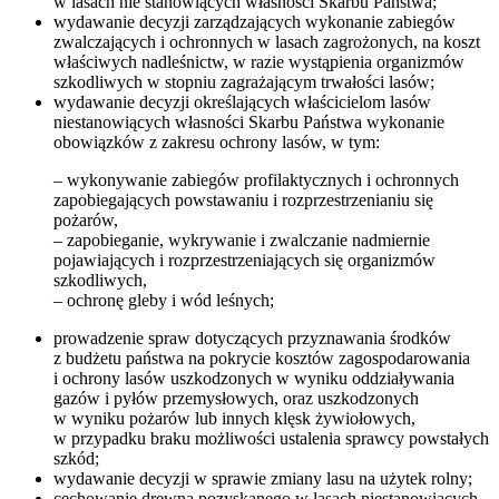
w lasach nie stanowiących własności Skarbu Państwa;
wydawanie decyzji zarządzających wykonanie zabiegów
zwalczających i ochronnych w lasach zagrożonych, na koszt
właściwych nadleśnictw, w razie wystąpienia organizmów
szkodliwych w stopniu zagrażającym trwałości lasów;
wydawanie decyzji określających właścicielom lasów
niestanowiących własności Skarbu Państwa wykonanie
obowiązków z zakresu ochrony lasów, w tym:
– wykonywanie zabiegów profilaktycznych i ochronnych
zapobiegających powstawaniu i rozprzestrzenianiu się
pożarów,
– zapobieganie, wykrywanie i zwalczanie nadmiernie
pojawiających i rozprzestrzeniających się organizmów
szkodliwych,
– ochronę gleby i wód leśnych;
prowadzenie spraw dotyczących przyznawania środków
z budżetu państwa na pokrycie kosztów zagospodarowania
i ochrony lasów uszkodzonych w wyniku oddziaływania
gazów i pyłów przemysłowych, oraz uszkodzonych
w wyniku pożarów lub innych klęsk żywiołowych,
w przypadku braku możliwości ustalenia sprawcy powstałych
szkód;
wydawanie decyzji w sprawie zmiany lasu na użytek rolny;
cechowanie drewna pozyskanego w lasach niestanowiących