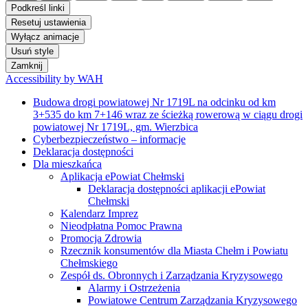
Podkreśl linki
Resetuj ustawienia
Wyłącz animacje
Usuń style
Zamknij
Accessibility by WAH
Budowa drogi powiatowej Nr 1719L na odcinku od km
3+535 do km 7+146 wraz ze ścieżką rowerową w ciągu drogi
powiatowej Nr 1719L, gm. Wierzbica
Cyberbezpieczeństwo – informacje
Deklaracja dostępności
Dla mieszkańca
Aplikacja ePowiat Chełmski
Deklaracja dostępności aplikacji ePowiat
Chełmski
Kalendarz Imprez
Nieodpłatna Pomoc Prawna
Promocja Zdrowia
Rzecznik konsumentów dla Miasta Chełm i Powiatu
Chełmskiego
Zespół ds. Obronnych i Zarządzania Kryzysowego
Alarmy i Ostrzeżenia
Powiatowe Centrum Zarządzania Kryzysowego