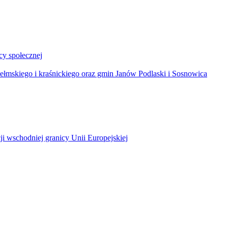
y społecznej
łmskiego i kraśnickiego oraz gmin Janów Podlaski i Sosnowica
ji wschodniej granicy Unii Europejskiej