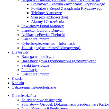
Powiatowe Centrum Zarządzania Kryzysowego
Powiatowy Zespół Zarządzania Kryzysowego
Telefony Alarmowe
Stan przejezdności dróg
Alarmy i Ostrzeżenia
Powiatowy Portal Mapowy
Inspektor Ochrony Danych
Aplikacja ePowiat Chełmski
Kalendarz Imprez
Cyberbezpieczeństwo – informacje
Jak osiągnąć neutralność klimatyczną?
Dla turysty
Baza gastronomiczna
Baza noclegowa i gospodarstwa agroturystyczne
Szlaki turystyczne
Publikacje
Kalendarz Imprez
E-sesja
Kontakt
Ostrzeżenia meteorologiczne
Dla mieszkańca
Załatw sprawę w urzędzie
Powiatowy Ośrodek Dokumentacji Geodezyjnej i Kartogr
Portal Konsultacji Społecznych