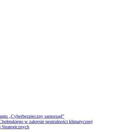
antu „Cyberbezpieczny samorząd”
ełmskiego w zakresie neutralności klimatycznej
 Strategicznych