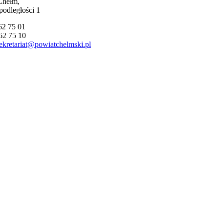
Chełm,
podległości 1
562 75 01
62 75 10
ekretariat@powiatchelmski.pl