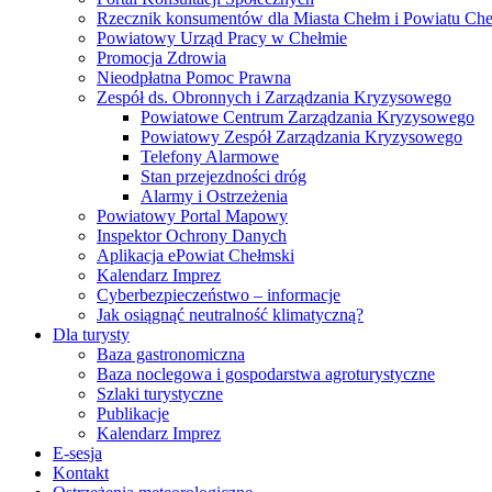
Rzecznik konsumentów dla Miasta Chełm i Powiatu Ch
Powiatowy Urząd Pracy w Chełmie
Promocja Zdrowia
Nieodpłatna Pomoc Prawna
Zespół ds. Obronnych i Zarządzania Kryzysowego
Powiatowe Centrum Zarządzania Kryzysowego
Powiatowy Zespół Zarządzania Kryzysowego
Telefony Alarmowe
Stan przejezdności dróg
Alarmy i Ostrzeżenia
Powiatowy Portal Mapowy
Inspektor Ochrony Danych
Aplikacja ePowiat Chełmski
Kalendarz Imprez
Cyberbezpieczeństwo – informacje
Jak osiągnąć neutralność klimatyczną?
Dla turysty
Baza gastronomiczna
Baza noclegowa i gospodarstwa agroturystyczne
Szlaki turystyczne
Publikacje
Kalendarz Imprez
E-sesja
Kontakt