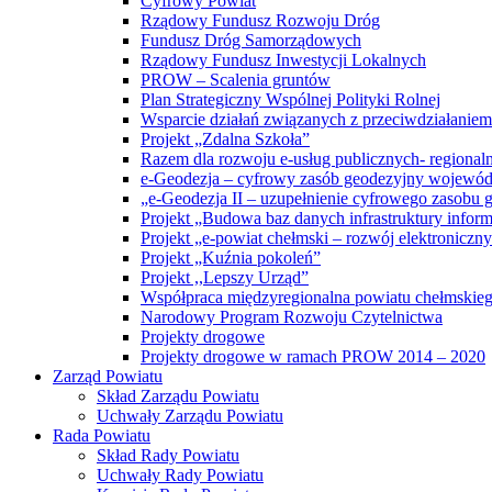
Cyfrowy Powiat
Rządowy Fundusz Rozwoju Dróg
Fundusz Dróg Samorządowych
Rządowy Fundusz Inwestycji Lokalnych
PROW – Scalenia gruntów
Plan Strategiczny Wspólnej Polityki Rolnej
Wsparcie działań związanych z przeciwdziałanie
Projekt „Zdalna Szkoła”
Razem dla rozwoju e-usług publicznych- regiona
e-Geodezja – cyfrowy zasób geodezyjny wojewód
„e-Geodezja II – uzupełnienie cyfrowego zasobu
Projekt „Budowa baz danych infrastruktury inform
Projekt „e-powiat chełmski – rozwój elektronicz
Projekt „Kuźnia pokoleń”
Projekt ,,Lepszy Urząd”
Współpraca międzyregionalna powiatu chełmskiego 
Narodowy Program Rozwoju Czytelnictwa
Projekty drogowe
Projekty drogowe w ramach PROW 2014 – 2020
Zarząd Powiatu
Skład Zarządu Powiatu
Uchwały Zarządu Powiatu
Rada Powiatu
Skład Rady Powiatu
Uchwały Rady Powiatu