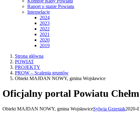
Komisje Rady Powiatu
Raport o stanie Powiatu
Interpelacje
2024
2023
2022
2021
2020
2019
Strona główna
POWIAT
PROJEKTY
PROW – Scalenia gruntów
Obiekt MAJDAN NOWY, gmina Wojsławice
Oficjalny portal Powiatu Chełm
Obiekt MAJDAN NOWY, gmina Wojsławice
Sylwia Grzesiak
2020-