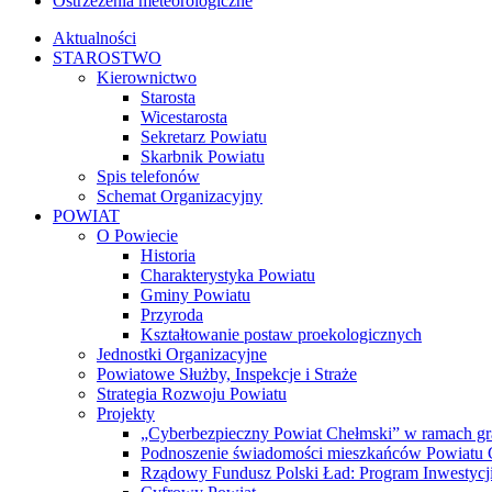
Ostrzeżenia meteorologiczne
Aktualności
STAROSTWO
Kierownictwo
Starosta
Wicestarosta
Sekretarz Powiatu
Skarbnik Powiatu
Spis telefonów
Schemat Organizacyjny
POWIAT
O Powiecie
Historia
Charakterystyka Powiatu
Gminy Powiatu
Przyroda
Kształtowanie postaw proekologicznych
Jednostki Organizacyjne
Powiatowe Służby, Inspekcje i Straże
Strategia Rozwoju Powiatu
Projekty
„Cyberbezpieczny Powiat Chełmski” w ramach gr
Podnoszenie świadomości mieszkańców Powiatu Ch
Rządowy Fundusz Polski Ład: Program Inwestycji