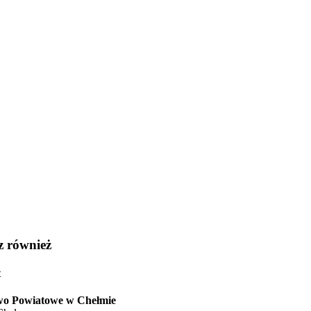
z również
t
wo Powiatowe w Chełmie