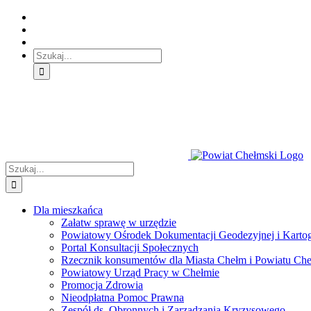
Skip
Skip
Skip
to:
to:
to:
Treść
Menu
Menu
główna
główne
dodatkowe
Szukaj
Śledź
E-
Facebook
BIP
Instagram
sprawę
PUAP
Szukaj
Dla mieszkańca
Załatw sprawę w urzędzie
Powiatowy Ośrodek Dokumentacji Geodezyjnej i Kartogr
Portal Konsultacji Społecznych
Rzecznik konsumentów dla Miasta Chełm i Powiatu Ch
Powiatowy Urząd Pracy w Chełmie
Promocja Zdrowia
Nieodpłatna Pomoc Prawna
Zespół ds. Obronnych i Zarządzania Kryzysowego