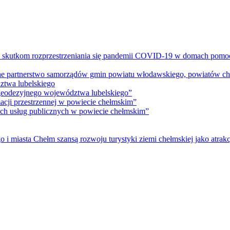
m skutkom rozprzestrzeniania się pandemii COVID-19 w domach pomoc
lne partnerstwo samorządów gmin powiatu włodawskiego, powiatów che
ztwa lubelskiego
 geodezyjnego województwa lubelskiego”
acji przestrzennej w powiecie chełmskim”
nych usług publicznych w powiecie chełmskim”
i miasta Chełm szansą rozwoju turystyki ziemi chełmskiej jako atrakc