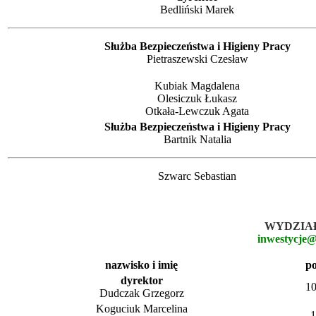
Bedliński Marek
Służba Bezpieczeństwa i Higieny Pracy
Pietraszewski Czesław
Kubiak Magdalena
Olesiczuk Łukasz
Otkała-Lewczuk Agata
Służba Bezpieczeństwa i Higieny Pracy
Bartnik Natalia
Szwarc Sebastian
WYDZIAŁ
inwestycje@
nazwisko i imię
p
dyrektor
1
Dudczak Grzegorz
Koguciuk Marcelina
1