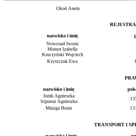
Okoń Aneta
REJESTRA
nazwisko i imię
Nowosad Iwona
Momot Izabella
Kruczyński Wojciech
Kryszczuk Ewa
PRA
nazwisko i imię
pok
Jonik Agnieszka
13
Szpunar Agnieszka
Miazga Beata
13
TRANSPORT I S
nazwisko i imię
po