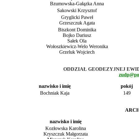
Bzumowska-Gałązka Anna
Sakowski Krzysztof
Gryglicki Paweł
Grzeszczuk Agata
Biszkont Dominika
Bojko Dariusz
Sałek Ola
Wołoszkiewicz-Welo Weronika
Grzeluk Wojciech
ODDZIAŁ GEODEZYJNEJ EWID
zudp@pow
nazwisko i imię
pokój
Bochniak Kaja
149
ARCH
nazwisko i imię
Kozłowska Karolina
Kryszczuk Małgorzata