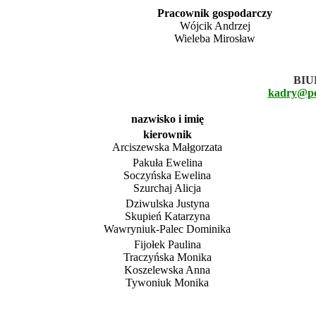
Pracownik gospodarczy
Wójcik Andrzej
Wieleba Mirosław
BIU
kadry@po
nazwisko i imię
kierownik
Arciszewska Małgorzata
Pakuła Ewelina
Soczyńska Ewelina
Szurchaj Alicja
Dziwulska Justyna
Skupień Katarzyna
Wawryniuk-Palec Dominika
Fijołek Paulina
Traczyńska Monika
Koszelewska Anna
Tywoniuk Monika