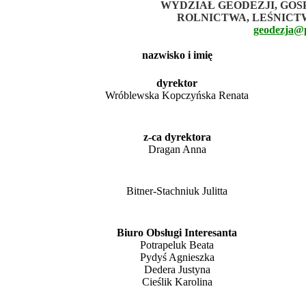
WYDZIAŁ GEODEZJI, GO
ROLNICTWA, LEŚNICT
geodezja@p
nazwisko i imię
dyrektor
Wróblewska Kopczyńska Renata
z-ca dyrektora
Dragan Anna
Bitner-Stachniuk Julitta
Biuro Obsługi Interesanta
Potrapeluk Beata
Pydyś Agnieszka
Dedera Justyna
Cieślik Karolina