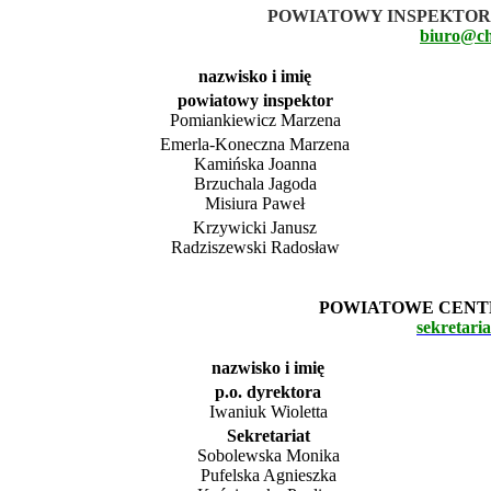
POWIATOWY INSPEKTO
biuro@ch
nazwisko i imię
powiatowy inspektor
Pomiankiewicz Marzena
Emerla-Koneczna Marzena
Kamińska Joanna
Brzuchala Jagoda
Misiura Paweł
Krzywicki Janusz
Radziszewski Radosław
POWIATOWE CENT
sekretari
nazwisko i imię
p.o. dyrektora
Iwaniuk Wioletta
Sekretariat
Sobolewska Monika
Pufelska Agnieszka