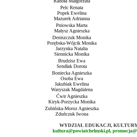
Radoła Małgorzata
Pelc Renata
Popek Ewelina
Mazurek Adrianna
Pniowska Marta
Małysz Agnieszka
Deniszczuk Monika
Porębska-Wójcik Monika
Jarzynka Natalia
Siennicka Monika
Brudzisz Ewa
Sendłak Dorota
Boniecka Agnieszka
Osoba Ewa
Jakubiak Ewelina
Waryszak Magdalena
Ćwir Agnieszka
Kiryk-Porzycka Monika
Zubińska-Moroz Agnieszka
Zduńczuk Iwona
WYDZIAŁ EDUKACJI, KULTURY
kultura@powiatchelmski.pl, promocja@p