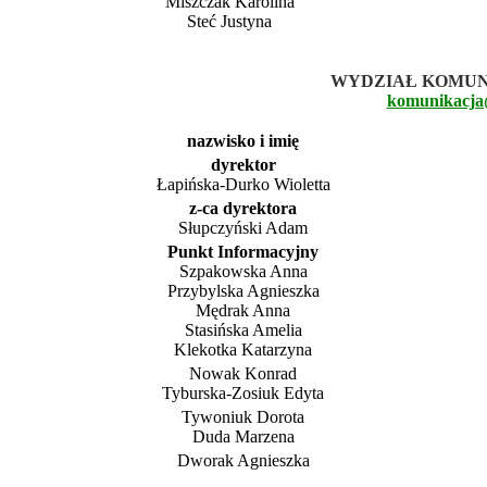
Miszczak Karolina
Steć Justyna
WYDZIAŁ KOMUNI
komunikacja
nazwisko i imię
dyrektor
Łapińska-Durko Wioletta
z-ca dyrektora
Słupczyński Adam
Punkt Informacyjny
Szpakowska Anna
Przybylska Agnieszka
Mędrak Anna
Stasińska Amelia
Klekotka Katarzyna
Nowak Konrad
Tyburska-Zosiuk Edyta
Tywoniuk Dorota
Duda Marzena
Dworak Agnieszka