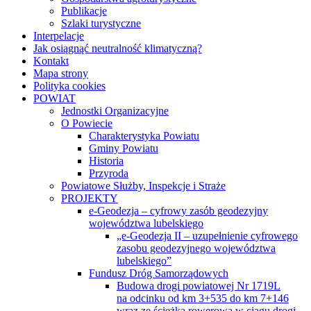
Publikacje
Szlaki turystyczne
Interpelacje
Jak osiągnąć neutralność klimatyczną?
Kontakt
Mapa strony
Polityka cookies
POWIAT
Jednostki Organizacyjne
O Powiecie
Charakterystyka Powiatu
Gminy Powiatu
Historia
Przyroda
Powiatowe Służby, Inspekcje i Straże
PROJEKTY
e-Geodezja – cyfrowy zasób geodezyjny
województwa lubelskiego
„e-Geodezja II – uzupełnienie cyfrowego
zasobu geodezyjnego województwa
lubelskiego”
Fundusz Dróg Samorządowych
Budowa drogi powiatowej Nr 1719L
na odcinku od km 3+535 do km 7+146
wraz ze ścieżką rowerową w ciągu drogi