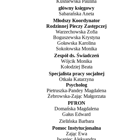
Kuśniewska Paulina
główny księgowy
Sabarańska Aneta
Młodszy Koordynator
Rodzinnej Pieczy Zastępczej
Warzechowska Zofia
Boguszewska Krystyna
Goławska Karolina
Sokołowska Monika
Zespół ds. Świadczeń
Wójcik Monika
Kołodziej Beata
Specjalista pracy socjalnej
Otkała Katarzyna
Psycholog
Pietruszka-Pandey Magdalena
Żebrowska-Zając Małgorzata
PFRON
Domańska Magdalena
Gałus Edward
Zielińska Barbara
Pomoc Instytucjonalna
Zając Ewa
Iwaniec Aleksandra