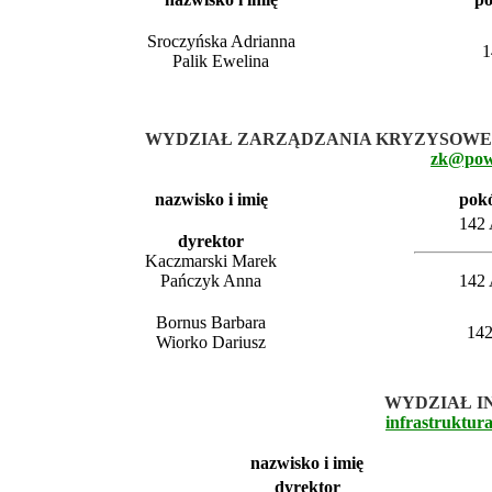
Sroczyńska Adrianna
1
Palik Ewelina
WYDZIAŁ ZARZĄDZANIA KRYZYSOWEG
zk@powi
nazwisko i imię
pok
142
dyrektor
Kaczmarski Marek
Pańczyk Anna
142
Bornus Barbara
14
Wiorko Dariusz
WYDZIAŁ I
infrastruktur
nazwisko i imię
dyrektor