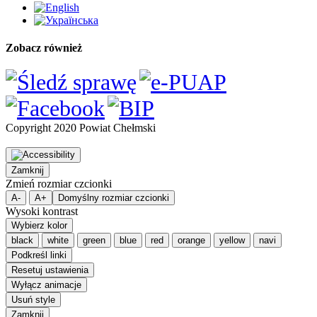
Zobacz również
Copyright 2020 Powiat Chełmski
Zamknij
Zmień rozmiar czcionki
A-
A+
Domyślny rozmiar czcionki
Wysoki kontrast
Wybierz kolor
black
white
green
blue
red
orange
yellow
navi
Podkreśl linki
Resetuj ustawienia
Wyłącz animacje
Usuń style
Zamknij