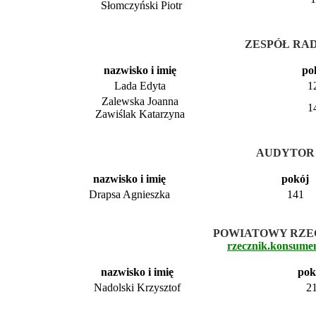
Słomczyński Piotr
ZESPÓŁ RA
nazwisko i imię
po
Lada Edyta
1
Zalewska Joanna
1
Zawiślak Katarzyna
AUDYTOR
nazwisko i imię
pokój
Drapsa Agnieszka
141
POWIATOWY RZE
rzecznik.konsume
nazwisko i imię
pok
Nadolski Krzysztof
2