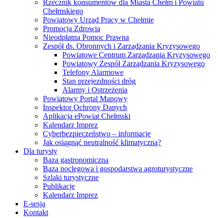
Rzecznik konsumentów dla Miasta Chełm i Powiatu
Chełmskiego
Powiatowy Urząd Pracy w Chełmie
Promocja Zdrowia
Nieodpłatna Pomoc Prawna
Zespół ds. Obronnych i Zarządzania Kryzysowego
Powiatowe Centrum Zarządzania Kryzysowego
Powiatowy Zespół Zarządzania Kryzysowego
Telefony Alarmowe
Stan przejezdności dróg
Alarmy i Ostrzeżenia
Powiatowy Portal Mapowy
Inspektor Ochrony Danych
Aplikacja ePowiat Chełmski
Kalendarz Imprez
Cyberbezpieczeństwo – informacje
Jak osiągnąć neutralność klimatyczną?
Dla turysty
Baza gastronomiczna
Baza noclegowa i gospodarstwa agroturystyczne
Szlaki turystyczne
Publikacje
Kalendarz Imprez
E-sesja
Kontakt