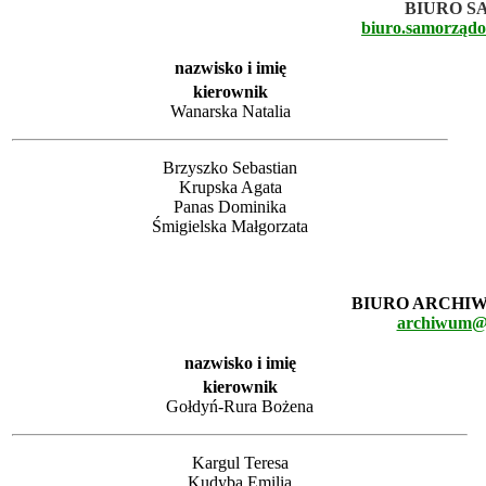
BIURO 
biuro.samorząd
nazwisko i imię
kierownik
Wanarska Natalia
Brzyszko Sebastian
Krupska Agata
Panas Dominika
Śmigielska Małgorzata
BIURO ARCHI
archiwum@p
nazwisko i imię
kierownik
Gołdyń-Rura Bożena
Kargul Teresa
Kudyba Emilia