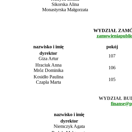
Sikorska Alina
Monastyrska Małgorzata
WYDZIAŁ ZAMÓ
zamowieniapubli
nazwisko i imię
pokój
dyrektor
107
Giza Artur
Hraciuk Anna
106
Mróz Dominika
Kosidło Paulina
105
Czapla Marta
WYDZIAŁ BUD
finanse@p
nazwisko i imię
dyrektor
Niemczyk Agata