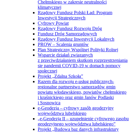
Chełmskiego w zakresie neutralności
klimatycznej
Rządowy Fundusz Polski Ład: Program
Inwestycji Strategicznych
Cyfrowy Powiat
Rządowy Fundusz Rozwoju Dróg
Fundusz Dróg Samorządowych
Rządowy Fundusz Inwestycji Lokalnych
PROW – Scalenia gruntów
Plan Strategiczny Wspólnej Polityki Rolnej
Wsparcie działań związanych
z przeciwdziałaniem skutkom rozprzestrzeniania
się pandemii COVID-19 w domach pomocy
społecznej
Projekt „Zdalna Szkoła”
Razem dla rozwoju e-usług publicznych-
regionalne partnerstwo samorządów gmin
powiatu włodawskiego, powiatów chełmskiego
i kraśnickiego oraz gmin Janów Podlaski
i Sosnowica
e-Geodezja – cyfrowy zasób geodezyjny
województwa lubelskiego
„e-Geodezja II – uzupełnienie cyfrowego zasobu
geodezyjnego województwa lubelskiego”
Projekt „Budowa baz danych infrastruktury