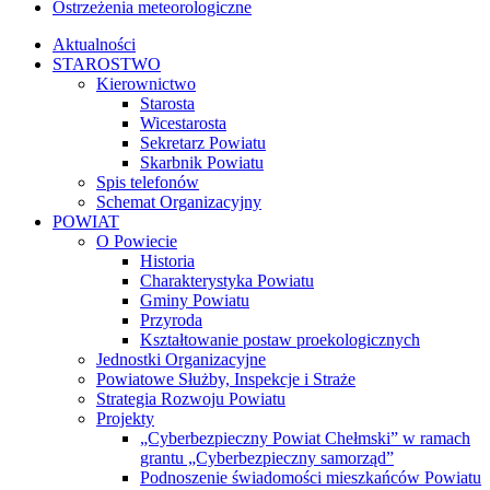
Ostrzeżenia meteorologiczne
Aktualności
STAROSTWO
Kierownictwo
Starosta
Wicestarosta
Sekretarz Powiatu
Skarbnik Powiatu
Spis telefonów
Schemat Organizacyjny
POWIAT
O Powiecie
Historia
Charakterystyka Powiatu
Gminy Powiatu
Przyroda
Kształtowanie postaw proekologicznych
Jednostki Organizacyjne
Powiatowe Służby, Inspekcje i Straże
Strategia Rozwoju Powiatu
Projekty
„Cyberbezpieczny Powiat Chełmski” w ramach
grantu „Cyberbezpieczny samorząd”
Podnoszenie świadomości mieszkańców Powiatu