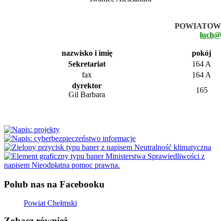
POWIATOW
luch@
nazwisko i imię
pokój
Sekretariat
164 A
fax
164 A
dyrektor
165
Gil Barbara
Polub nas na Facebooku
Powiat Chełmski
Zobacz również