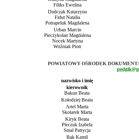
Filiks Ewelina
Dudczak Katarzyna
Fidut Natalia
Potrapeluk Magdalena
Urban Marcin
Pieczykolan Magdalena
Nocek Martyna
Woźniak Piotr
POWIATOWY OŚRODEK DOKUMENTAC
podgik@po
nazwisko i imię
kierownik
Bakun Beata
Kołodziej Beata
Artel Marta
Skotarek Marta
Kiryk Beata
Pleczuk Izabela
Smal Patrycja
Bąk Kamil