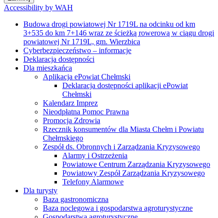
Accessibility by WAH
Budowa drogi powiatowej Nr 1719L na odcinku od km
3+535 do km 7+146 wraz ze ścieżką rowerową w ciągu drogi
powiatowej Nr 1719L, gm. Wierzbica
Cyberbezpieczeństwo – informacje
Deklaracja dostępności
Dla mieszkańca
Aplikacja ePowiat Chełmski
Deklaracja dostępności aplikacji ePowiat
Chełmski
Kalendarz Imprez
Nieodpłatna Pomoc Prawna
Promocja Zdrowia
Rzecznik konsumentów dla Miasta Chełm i Powiatu
Chełmskiego
Zespół ds. Obronnych i Zarządzania Kryzysowego
Alarmy i Ostrzeżenia
Powiatowe Centrum Zarządzania Kryzysowego
Powiatowy Zespół Zarządzania Kryzysowego
Telefony Alarmowe
Dla turysty
Baza gastronomiczna
Baza noclegowa i gospodarstwa agroturystyczne
Gospodarstwa agroturystyczne