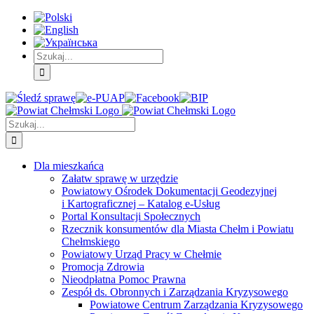
Skip
Skip
Skip
to:
to:
to:
Treść
Menu
Menu
główna
główne
dodatkowe
Szukaj
Śledź
E-
Facebook
BIP
Instagram
sprawę
PUAP
Szukaj
Dla mieszkańca
Załatw sprawę w urzędzie
Powiatowy Ośrodek Dokumentacji Geodezyjnej
i Kartograficznej – Katalog e-Usług
Portal Konsultacji Społecznych
Rzecznik konsumentów dla Miasta Chełm i Powiatu
Chełmskiego
Powiatowy Urząd Pracy w Chełmie
Promocja Zdrowia
Nieodpłatna Pomoc Prawna
Zespół ds. Obronnych i Zarządzania Kryzysowego
Powiatowe Centrum Zarządzania Kryzysowego