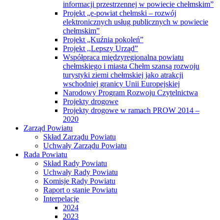
informacji przestrzennej w powiecie chełmskim”
Projekt „e-powiat chełmski – rozwój
elektronicznych usług publicznych w powiecie
chełmskim”
Projekt „Kuźnia pokoleń”
Projekt ,,Lepszy Urząd”
Współpraca międzyregionalna powiatu
chełmskiego i miasta Chełm szansą rozwoju
turystyki ziemi chełmskiej jako atrakcji
wschodniej granicy Unii Europejskiej
Narodowy Program Rozwoju Czytelnictwa
Projekty drogowe
Projekty drogowe w ramach PROW 2014 –
2020
Zarząd Powiatu
Skład Zarządu Powiatu
Uchwały Zarządu Powiatu
Rada Powiatu
Skład Rady Powiatu
Uchwały Rady Powiatu
Komisje Rady Powiatu
Raport o stanie Powiatu
Interpelacje
2024
2023