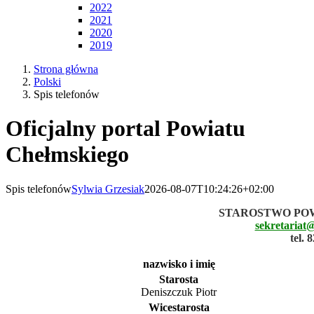
2022
2021
2020
2019
Strona główna
Polski
Spis telefonów
Oficjalny portal Powiatu
Chełmskiego
Spis telefonów
Sylwia Grzesiak
2026-08-07T10:24:26+02:00
STAROSTWO PO
sekretariat
tel. 
nazwisko i imię
Starosta
Deniszczuk Piotr
Wicestarosta