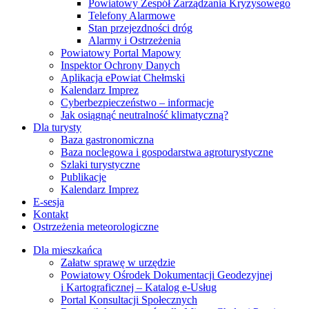
Powiatowy Zespół Zarządzania Kryzysowego
Telefony Alarmowe
Stan przejezdności dróg
Alarmy i Ostrzeżenia
Powiatowy Portal Mapowy
Inspektor Ochrony Danych
Aplikacja ePowiat Chełmski
Kalendarz Imprez
Cyberbezpieczeństwo – informacje
Jak osiągnąć neutralność klimatyczną?
Dla turysty
Baza gastronomiczna
Baza noclegowa i gospodarstwa agroturystyczne
Szlaki turystyczne
Publikacje
Kalendarz Imprez
E-sesja
Kontakt
Ostrzeżenia meteorologiczne
Dla mieszkańca
Załatw sprawę w urzędzie
Powiatowy Ośrodek Dokumentacji Geodezyjnej
i Kartograficznej – Katalog e-Usług
Portal Konsultacji Społecznych