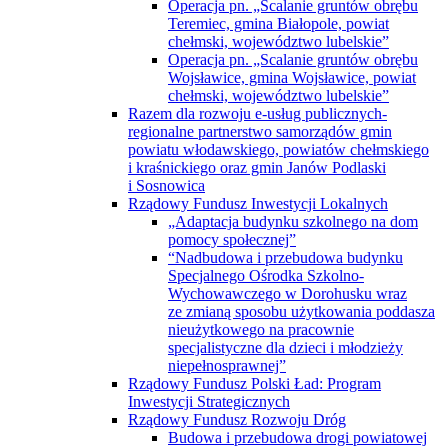
i Sosnowica
Rządowy Fundusz Inwestycji Lokalnych
„Adaptacja budynku szkolnego na dom
pomocy społecznej”
“Nadbudowa i przebudowa budynku
Specjalnego Ośrodka Szkolno-
Wychowawczego w Dorohusku wraz
ze zmianą sposobu użytkowania poddasza
nieużytkowego na pracownie
specjalistyczne dla dzieci i młodzieży
niepełnosprawnej”
Rządowy Fundusz Polski Ład: Program
Inwestycji Strategicznych
Rządowy Fundusz Rozwoju Dróg
Budowa i przebudowa drogi powiatowej
Nr 1805L od km 8+700 do km 20+180,01
na odcinku Święcica- Czułczyce Duże
oraz drogi powiatowej Nr 1819L od km
0+000 do km 1+554,05 oraz od km 5+690
do km 7+500,03 na odcinku Staw-
Krobonosz
Przebudowa drogi powiatowej Nr 1814L
od km 0+000 do km 8+288,12 na odcinku
Pawłów—Liszno, drogi powiatowej
Nr 1815L od km 0+000 do km 4+647,75