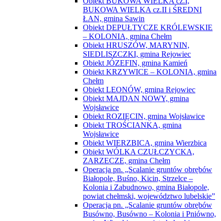
Obiekt LEONÓW, gmina Rejowiec
Obiekt MAJDAN NOWY, gmina
Wojsławice
Obiekt ROZIĘCIN, gmina Wojsławice
Obiekt TROŚCIANKA, gmina
Wojsławice
Obiekt WIERZBICA, gmina Wierzbica
Obiekt WÓLKA CZUŁCZYCKA,
ZARZECZE, gmina Chełm
Operacja pn. „Scalanie gruntów obrębów
Białopole, Buśno, Kicin, Strzelce –
Kolonia i Zabudnowo, gmina Białopole,
powiat chełmski, województwo lubelskie”
Operacja pn. „Scalanie gruntów obrębów
Busówno, Busówno – Kolonia i Pniówno,
gmina Wierzbica, powiat chełmski,
województwo lubelskie”
Operacja pn. „Scalanie gruntów obrębów
Chylin Wielki, Tarnów, Wólka Tarnowska
i Wygoda, gmina Wierzbica, powiat
chełmski, województwo lubelskie”
Operacja pn. „Scalanie gruntów obrębów
Wola Korybutowa Pierwsza,Wola
Korybutowa Druga i Wola Korybutowa –
Kolonia, gmina Siedliszcze, powiat