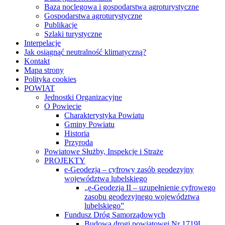
POWIAT
Jednostki Organizacyjne
O Powiecie
Charakterystyka Powiatu
Gminy Powiatu
Historia
Przyroda
Powiatowe Służby, Inspekcje i Straże
PROJEKTY
e-Geodezja – cyfrowy zasób geodezyjny
województwa lubelskiego
„e-Geodezja II – uzupełnienie cyfrowego
zasobu geodezyjnego województwa
lubelskiego”
Fundusz Dróg Samorządowych
Budowa drogi powiatowej Nr 1719L
na odcinku od km 3+535 do km 7+146
wraz ze ścieżką rowerową w ciągu drogi
powiatowej Nr 1719L, gm. Wierzbica
Budowa i przebudowa drogi powiatowej
Nr 1833L od km 1+582 do km 9+708
na odcinku Adamów Kolonia-Zagroda
oraz drogi powiatowej Nr 1834L od km
0+000 do km 8+375 na odcinku
Niedziałowice Drugie-Depułtycze