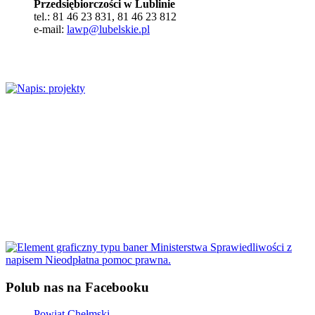
Przedsiębiorczości w Lublinie
tel.: 81 46 23 831, 81 46 23 812
e-mail:
lawp@lubelskie.pl
Polub nas na Facebooku
Powiat Chełmski
Zobacz również
Kontakt
Starostwo Powiatowe w Chełmie
22-100 Chełm,
plac Niepodległości 1