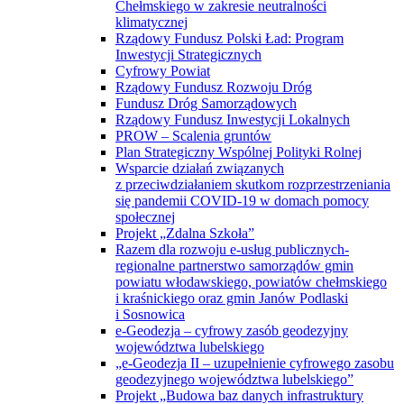
Chełmskiego w zakresie neutralności
klimatycznej
Rządowy Fundusz Polski Ład: Program
Inwestycji Strategicznych
Cyfrowy Powiat
Rządowy Fundusz Rozwoju Dróg
Fundusz Dróg Samorządowych
Rządowy Fundusz Inwestycji Lokalnych
PROW – Scalenia gruntów
Plan Strategiczny Wspólnej Polityki Rolnej
Wsparcie działań związanych
z przeciwdziałaniem skutkom rozprzestrzeniania
się pandemii COVID-19 w domach pomocy
społecznej
Projekt „Zdalna Szkoła”
Razem dla rozwoju e-usług publicznych-
regionalne partnerstwo samorządów gmin
powiatu włodawskiego, powiatów chełmskiego
i kraśnickiego oraz gmin Janów Podlaski
i Sosnowica
e-Geodezja – cyfrowy zasób geodezyjny
województwa lubelskiego
„e-Geodezja II – uzupełnienie cyfrowego zasobu
geodezyjnego województwa lubelskiego”
Projekt „Budowa baz danych infrastruktury