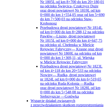
na odcinku ul. Chełmska w Mieście
Rejowiec Fabryczny— Krasne oraz drogi
powiatowej Nr 1869L na odcinku od km
0+000 do km 1+369,11, ul. Wiejska
w Mieście Rejowiec Fabryczny
Przebudowa drogi powiatowej Nr 1823L
od km 4+118 do km 20+533 na odcinku
Nowiny— Rudka, drogi powiatowej
nr 1824L od km 0+000 do km 6+519,65
na odcinku Ruda-Kolonia —Rudka
oraz drogi powiatowej Nr 1828L od km
0+000 do km 5+548,08 na odcinku
Srebrzyszcze —Gotówka
Wsparcie działań związanych
z przeciwdziałaniem skutkom rozprzestrzeniania
się pandemii COVID-19 w domach pomocy
społecznej
Współpraca międzyregionalna powiatu
chełmskiego i miasta Chełm szansą rozwoju
turystyki ziemi chełmskiej jako atrakcji
wschodniej granicy Unii Europejskiej
Strategia rozwoju Powiatu
Rada Powiatu
Komisje Rady Powiatu