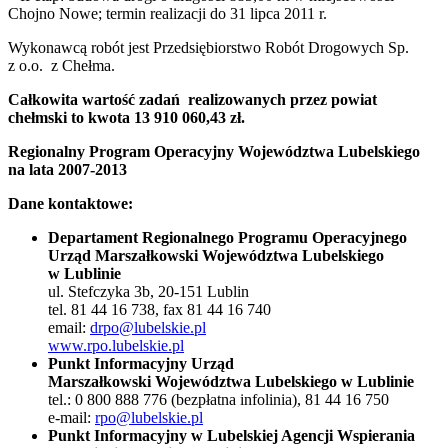
Chojno Nowe; termin realizacji do 31 lipca 2011 r.
Wykonawcą robót jest Przedsiębiorstwo Robót Drogowych Sp.
z o.o. z Chełma.
Całkowita wartość zadań realizowanych przez powiat
chełmski to kwota 13 910 060,43 zł.
Regionalny Program Operacyjny Województwa Lubelskiego
na lata 2007-2013
Dane kontaktowe:
Departament Regionalnego Programu Operacyjnego
Urząd Marszałkowski Województwa Lubelskiego
w Lublinie
ul. Stefczyka 3b, 20-151 Lublin
tel. 81 44 16 738, fax 81 44 16 740
email:
drpo@lubelskie.pl
www.rpo.lubelskie.pl
Punkt Informacyjny Urząd
Marszałkowski Województwa Lubelskiego w Lublinie
tel.: 0 800 888 776 (bezpłatna infolinia), 81 44 16 750
e-mail:
rpo@lubelskie.pl
Punkt Informacyjny w Lubelskiej Agencji Wspierania