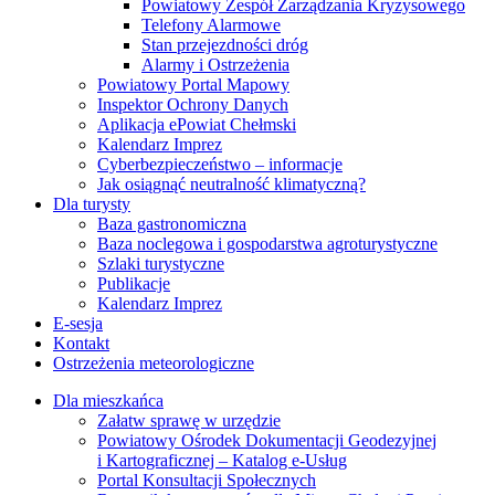
Powiatowy Zespół Zarządzania Kryzysowego
Telefony Alarmowe
Stan przejezdności dróg
Alarmy i Ostrzeżenia
Powiatowy Portal Mapowy
Inspektor Ochrony Danych
Aplikacja ePowiat Chełmski
Kalendarz Imprez
Cyberbezpieczeństwo – informacje
Jak osiągnąć neutralność klimatyczną?
Dla turysty
Baza gastronomiczna
Baza noclegowa i gospodarstwa agroturystyczne
Szlaki turystyczne
Publikacje
Kalendarz Imprez
E-sesja
Kontakt
Ostrzeżenia meteorologiczne
Dla mieszkańca
Załatw sprawę w urzędzie
Powiatowy Ośrodek Dokumentacji Geodezyjnej
i Kartograficznej – Katalog e-Usług
Portal Konsultacji Społecznych