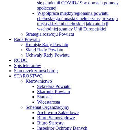
Skład Rady Powiatu
Uchwały Rady Powiatu
RODO
Spis telefonów
Stan przejezdności dróg
STAROSTWO
Kierownictwo
Sekretarz Powiatu
Skarbnik Powiatu
Starosta
Wicestarosta
Schemat Organizacyjny
Archiwum Zakładowe
Biuro Samorządowe
Biuro Starosty
Inspektor Ochrony Danych
Pełnomocnik do spraw Ochrony Informacji
Niejawnych
Wydział Architektury i Budownictwa
Wydział Budżetu i Finansów
Wydział Edukacji, Kultury, Sportu i Spraw
Społecznych
Wydział Geodezji, Kartografii i Gospodarki
Nieruchomościami
Wydział Infrastruktury