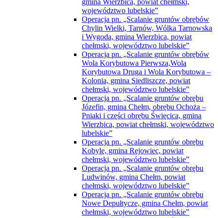
chełmski, województwo lubelskie”
Operacja pn. „Scalanie gruntów obrębu
Józefin, gmina Chełm, obrębu Ochoża –
Pniaki i części obrębu Święcica, gmina
Wierzbica, powiat chełmski, województwo
lubelskie”
Operacja pn. „Scalanie gruntów obrębu
Kobyle, gmina Rejowiec, powiat
chełmski, województwo lubelskie”
Operacja pn. „Scalanie gruntów obrębu
Ludwinów, gmina Chełm, powiat
chełmski, województwo lubelskie”
Operacja pn. „Scalanie gruntów obrębu
Nowe Depułtycze, gmina Chełm, powiat
chełmski, województwo lubelskie”
Operacja pn. „Scalanie gruntów obrębu
Teremiec, gmina Białopole, powiat
chełmski, województwo lubelskie”
Operacja pn. „Scalanie gruntów obrębu
Wojsławice, gmina Wojsławice, powiat
chełmski, województwo lubelskie”
Razem dla rozwoju e-usług publicznych-
regionalne partnerstwo samorządów gmin
powiatu włodawskiego, powiatów chełmskiego
i kraśnickiego oraz gmin Janów Podlaski