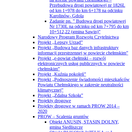
informacji przestrzennej w powiecie chełmskim”
Projekt „e-powiat chełmski – rozwój
elektronicznych usług publicznych w powiecie
chełmskim”
Projekt „Kuźnia pokoleń”
Projekt „Podnoszenie świadomości mieszkańców
Powiatu Chełmskiego w zakresie neutralności
klimatycznej”
Projekt „Zdalna Szkoła”
Projekty drogowe
Projekty drogowe w ramach PROW 2014 –
2020
PROW – Scalenia gruntów
Obiekt ANUSIN, STASIN DOLNY,
gmina Siedliszcze
Obiekt BUKOWA WIELKA cz.I,
BUKOWA WIELKA cz.II i ŚREDNI
ŁAN, gmina Sawin
Obiekt DEPUŁTYCZE KRÓLEWSKIE
– KOLONIA, gmina Chełm
Obiekt HRUSZÓW, MARYNIN,
SIEDLISZCZKI, gmina Rejowiec
Obiekt JÓZEFIN, gmina Kamień
Obiekt KRZYWICE – KOLONIA, gmina
Chełm