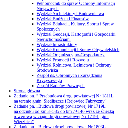
Wydział Komunikacji i Spraw Obywatelskich
Wydział Organizacyjno-Gospodarczy
Wydział Promocji i Rozwoju
Wydział Rolnictwa, Leśnictwa i Ochrony
Środowiska
Zespół ds. Obronnych i Zarządzania
Kryzysowego
Zespół Radców Prawnych
Strona główna
Zadanie pn. ” Przebudowa drogi powiatowej Nr 1811L
na terenie gmin: Siedliszcze i Rejowiec Fabryczny”
Zadanie pn. „Budowa drogi powiatowej Nr 1719L
na odcinku od km 3+535 do km 7+146 wraz ze ścieżką
rowerową w ciągu drogi powiatowej Nr 1719L, gm.
Wierzbica”
Zadanie pn. „Budowa drogi powiatowej Nr 1803L
na odcinku od km 6+265,00 do km 8+771,14 (gmina Sawin)”
Zadanie pn. „Przebudowa dróg powiatowych Nr 1820L,
1729L i 1821L na terenie gmin: Sawin i Ruda-Huta”
Zarząd Powiatu
Skład Zarządu Powiatu