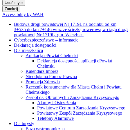
Dla mieszkańca
Aplikacja ePowiat Chełmski
Deklaracja dostępności aplikacji ePowiat
Chełmski
Kalendarz Imprez
Nieodpłatna Pomoc Prawna
Promocja Zdrowia
Rzecznik konsumentów dla Miasta Chełm i Powiatu
Chełmskiego
Zespół ds. Obronnych i Zarządzania Kryzysowego
Alarmy i Ostrzeżenia
Powiatowe Centrum Zarządzania Kryzysowego
Powiatowy Zespół Zarządzania Kryzysowego
Telefony Alarmowe
Dla turysty
Baza gastronomiczna
Baza noclegowa i gospodarstwa agroturystyczne
Gospodarstwa agroturystyczne
Publikacje
Szlaki turystyczne
Interpelacje
Jak osiągnąć neutralność klimatyczną?
Kontakt
Mapa strony
Polityka cookies