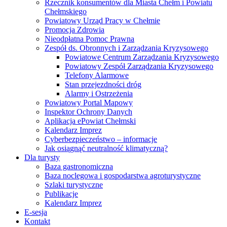
Rzecznik konsumentów dla Miasta Chełm i Powiatu
Chełmskiego
Powiatowy Urząd Pracy w Chełmie
Promocja Zdrowia
Nieodpłatna Pomoc Prawna
Zespół ds. Obronnych i Zarządzania Kryzysowego
Powiatowe Centrum Zarządzania Kryzysowego
Powiatowy Zespół Zarządzania Kryzysowego
Telefony Alarmowe
Stan przejezdności dróg
Alarmy i Ostrzeżenia
Powiatowy Portal Mapowy
Inspektor Ochrony Danych
Aplikacja ePowiat Chełmski
Kalendarz Imprez
Cyberbezpieczeństwo – informacje
Jak osiągnąć neutralność klimatyczną?
Dla turysty
Baza gastronomiczna
Baza noclegowa i gospodarstwa agroturystyczne
Szlaki turystyczne
Publikacje
Kalendarz Imprez
E-sesja
Kontakt