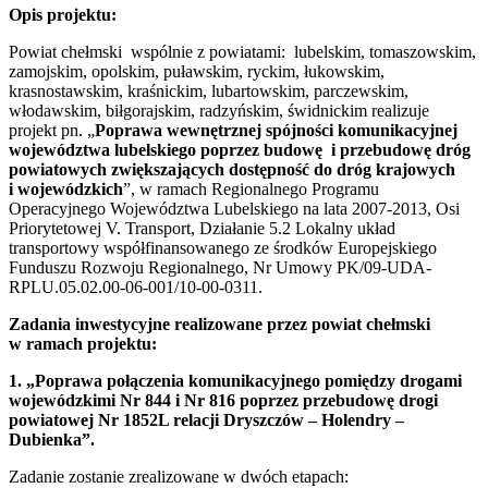
Opis projektu:
Powiat chełmski wspólnie z powiatami: lubelskim, tomaszowskim,
zamojskim, opolskim, puławskim, ryckim, łukowskim,
krasnostawskim, kraśnickim, lubartowskim, parczewskim,
włodawskim, biłgorajskim, radzyńskim, świdnickim realizuje
projekt pn. „
Poprawa wewnętrznej spójności komunikacyjnej
województwa lubelskiego poprzez budowę i przebudowę dróg
powiatowych zwiększających dostępność do dróg krajowych
i wojewódzkich
”, w ramach Regionalnego Programu
Operacyjnego Województwa Lubelskiego na lata 2007-2013, Osi
Priorytetowej V. Transport, Działanie 5.2 Lokalny układ
transportowy współfinansowanego ze środków Europejskiego
Funduszu Rozwoju Regionalnego, Nr Umowy PK/09-UDA-
RPLU.05.02.00-06-001/10-00-0311.
Zadania inwestycyjne realizowane przez powiat chełmski
w ramach projektu:
1. „Poprawa połączenia komunikacyjnego pomiędzy drogami
wojewódzkimi Nr 844 i Nr 816 poprzez przebudowę drogi
powiatowej Nr 1852L relacji Dryszczów – Holendry –
Dubienka”.
Zadanie zostanie zrealizowane w dwóch etapach: