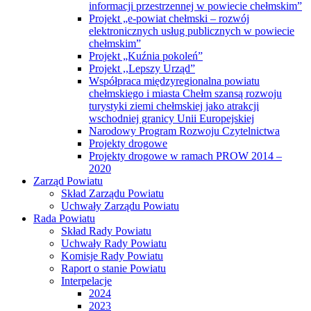
informacji przestrzennej w powiecie chełmskim”
Projekt „e-powiat chełmski – rozwój
elektronicznych usług publicznych w powiecie
chełmskim”
Projekt „Kuźnia pokoleń”
Projekt ,,Lepszy Urząd”
Współpraca międzyregionalna powiatu
chełmskiego i miasta Chełm szansą rozwoju
turystyki ziemi chełmskiej jako atrakcji
wschodniej granicy Unii Europejskiej
Narodowy Program Rozwoju Czytelnictwa
Projekty drogowe
Projekty drogowe w ramach PROW 2014 –
2020
Zarząd Powiatu
Skład Zarządu Powiatu
Uchwały Zarządu Powiatu
Rada Powiatu
Skład Rady Powiatu
Uchwały Rady Powiatu
Komisje Rady Powiatu
Raport o stanie Powiatu
Interpelacje
2024
2023