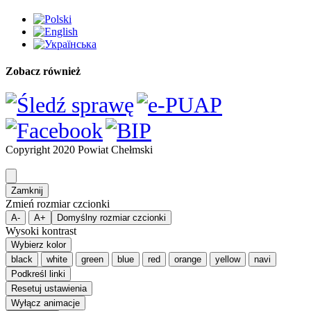
Copyright 2020 Powiat Chełmski
Zamknij
Zmień rozmiar czcionki
A-
A+
Domyślny rozmiar czcionki
Wysoki kontrast
Wybierz kolor
black
white
green
blue
red
orange
yellow
navi
Podkreśl linki
Resetuj ustawienia
Wyłącz animacje
Usuń style
Zamknij
Accessibility by WAH
Budowa drogi powiatowej Nr 1719L na odcinku od km
3+535 do km 7+146 wraz ze ścieżką rowerową w ciągu drogi
powiatowej Nr 1719L, gm. Wierzbica
Cyberbezpieczeństwo – informacje
Deklaracja dostępności