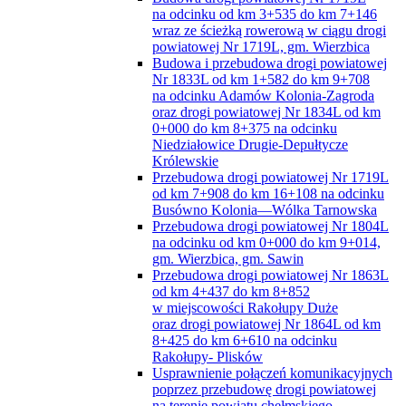
Królewskie
Przebudowa drogi powiatowej Nr 1719L
od km 7+908 do km 16+108 na odcinku
Busówno Kolonia—Wólka Tarnowska
Przebudowa drogi powiatowej Nr 1804L
na odcinku od km 0+000 do km 9+014,
gm. Wierzbica, gm. Sawin
Przebudowa drogi powiatowej Nr 1863L
od km 4+437 do km 8+852
w miejscowości Rakołupy Duże
oraz drogi powiatowej Nr 1864L od km
8+425 do km 6+610 na odcinku
Rakołupy- Plisków
Usprawnienie połączeń komunikacyjnych
poprzez przebudowę drogi powiatowej
na terenie powiatu chełmskiego –
Przebudowa drogi powiatowej nr 1826L
od km 1+978 do km 6+178 na odcinku
Karolinów- Gdola
Zadanie pn. ” Budowa drogi powiatowej
Nr 1730L na odcinku od km 7+795 do km
10+512,22 (gmina Sawin)”
Narodowy Program Rozwoju Czytelnictwa
Projekt ,,Lepszy Urząd”
Projekt „Budowa baz danych infrastruktury