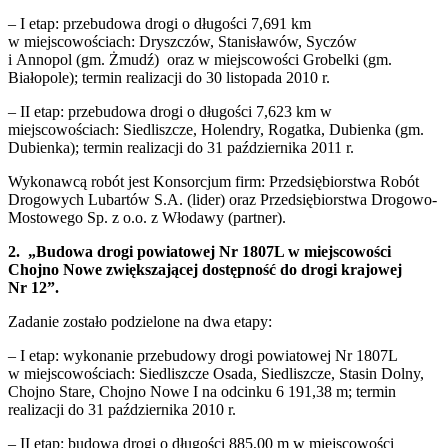
– I etap: przebudowa drogi o długości 7,691 km
w miejscowościach: Dryszczów, Stanisławów, Syczów
i Annopol (gm. Żmudź) oraz w miejscowości Grobelki (gm.
Białopole); termin realizacji do 30 listopada 2010 r.
– II etap: przebudowa drogi o długości 7,623 km w
miejscowościach: Siedliszcze, Holendry, Rogatka, Dubienka (gm.
Dubienka); termin realizacji do 31 października 2011 r.
Wykonawcą robót jest Konsorcjum firm: Przedsiębiorstwa Robót
Drogowych Lubartów S.A. (lider) oraz Przedsiębiorstwa Drogowo-
Mostowego Sp. z o.o. z Włodawy (partner).
2. „Budowa drogi powiatowej Nr 1807L w miejscowości
Chojno Nowe zwiększającej dostępność do drogi krajowej
Nr 12”.
Zadanie zostało podzielone na dwa etapy:
– I etap: wykonanie przebudowy drogi powiatowej Nr 1807L
w miejscowościach: Siedliszcze Osada, Siedliszcze, Stasin Dolny,
Chojno Stare, Chojno Nowe I na odcinku 6 191,38 m; termin
realizacji do 31 października 2010 r.
– II etap: budowa drogi o długości 885,00 m w miejscowości