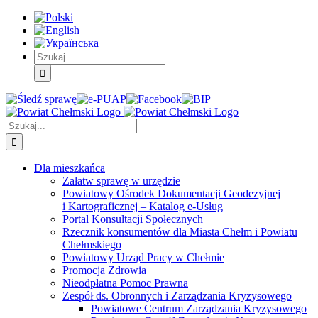
Skip
Skip
Skip
to:
to:
to:
Treść
Menu
Menu
główna
główne
dodatkowe
Szukaj
Śledź
E-
Facebook
BIP
Instagram
sprawę
PUAP
Szukaj
Dla mieszkańca
Załatw sprawę w urzędzie
Powiatowy Ośrodek Dokumentacji Geodezyjnej
i Kartograficznej – Katalog e-Usług
Portal Konsultacji Społecznych
Rzecznik konsumentów dla Miasta Chełm i Powiatu
Chełmskiego
Powiatowy Urząd Pracy w Chełmie
Promocja Zdrowia
Nieodpłatna Pomoc Prawna
Zespół ds. Obronnych i Zarządzania Kryzysowego
Powiatowe Centrum Zarządzania Kryzysowego