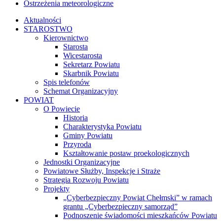
Ostrzeżenia meteorologiczne
Aktualności
STAROSTWO
Kierownictwo
Starosta
Wicestarosta
Sekretarz Powiatu
Skarbnik Powiatu
Spis telefonów
Schemat Organizacyjny
POWIAT
O Powiecie
Historia
Charakterystyka Powiatu
Gminy Powiatu
Przyroda
Kształtowanie postaw proekologicznych
Jednostki Organizacyjne
Powiatowe Służby, Inspekcje i Straże
Strategia Rozwoju Powiatu
Projekty
„Cyberbezpieczny Powiat Chełmski” w ramach
grantu „Cyberbezpieczny samorząd”
Podnoszenie świadomości mieszkańców Powiatu