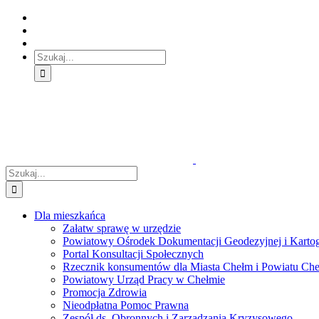
Skip
Skip
Skip
to:
to:
to:
Treść
Menu
Menu
główna
główne
dodatkowe
Szukaj
Śledź
E-
Facebook
BIP
Instagram
sprawę
PUAP
Szukaj
Dla mieszkańca
Załatw sprawę w urzędzie
Powiatowy Ośrodek Dokumentacji Geodezyjnej i Kartogr
Portal Konsultacji Społecznych
Rzecznik konsumentów dla Miasta Chełm i Powiatu Ch
Powiatowy Urząd Pracy w Chełmie
Promocja Zdrowia
Nieodpłatna Pomoc Prawna
Zespół ds. Obronnych i Zarządzania Kryzysowego