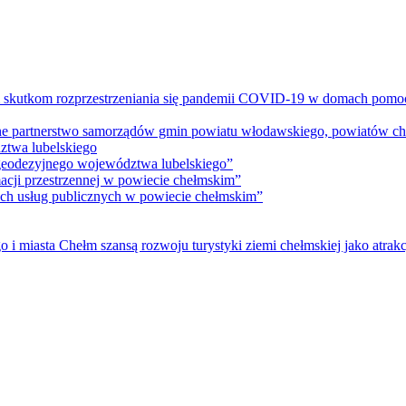
m skutkom rozprzestrzeniania się pandemii COVID-19 w domach pomoc
lne partnerstwo samorządów gmin powiatu włodawskiego, powiatów che
ztwa lubelskiego
 geodezyjnego województwa lubelskiego”
acji przestrzennej w powiecie chełmskim”
nych usług publicznych w powiecie chełmskim”
i miasta Chełm szansą rozwoju turystyki ziemi chełmskiej jako atrakc