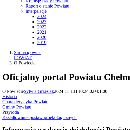
Komisje Rady Powiatu
Raport o stanie Powiatu
Interpelacje
2024
2023
2022
2021
2020
2019
Strona główna
POWIAT
O Powiecie
Oficjalny portal Powiatu Chełm
O Powiecie
Sylwia Grzesiak
2024-11-13T10:24:02+01:00
Historia
Charakterystyka Powiatu
Gminy Powiatu
Przyroda
Kształtowanie postaw proekologicznych
Informacja o zakresie działalności Powia