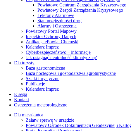
Powiatowe Centrum Zarządzania Kryzysowego
Powiatowy Zespół Zarządzania Kryzysowego
Telefony Alarmowe
Stan przejezdności dróg
Alarmy i Ostrzeżenia
Powiatowy Portal Mapowy
Inspektor Ochrony Danych
Aplikacja ePowiat Chełmski
Kalendarz Imprez
Cyberbezpieczeństwo – informacje
Jak osiągnąć neutralność klimatyczną?
Dla turysty
Baza gastronomiczna
Baza noclegowa i gospodarstwa agroturystyczne
Szlaki turystyczne
Publikacje
Kalendarz Imprez
E-sesja
Kontakt
Ostrzeżenia meteorologiczne
Dla mieszkańca
Załatw sprawę w urzędzie
Powiatowy Ośrodek Dokumentacji Geodezyjnej i Kartogr
Portal Konsultacji Społecznych