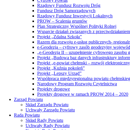
Cyfrowy Powiat
Rządowy Fundusz Rozwoju Dróg
Fundusz Dróg Samorządowych
Rządowy Fundusz Inwestycji Lokalnych
PROW – Scalenia gruntów
Plan Strategiczny Wspólnej Polityki Rolnej
Wsparcie działań związanych z przeciwdziałanie
Projekt „Zdalna Szkoła”
Razem dla rozwoju e-usług publicznych- regiona
e-Geodezja – cyfrowy zasób geodezyjny wojewód
„e-Geodezja II – uzupełnienie cyfrowego zasobu
Projekt „Budowa baz danych infrastruktury inform
Projekt „e-powiat chełmski – rozwój elektronicz
Projekt „Kuźnia pokoleń”
Projekt ,,Lepszy Urząd”
Współpraca międzyregionalna powiatu chełmskiego 
Narodowy Program Rozwoju Czytelnictwa
Projekty drogowe
Projekty drogowe w ramach PROW 2014 – 2020
Zarząd Powiatu
Skład Zarządu Powiatu
Uchwały Zarządu Powiatu
Rada Powiatu
Skład Rady Powiatu
Uchwały Rady Powiatu