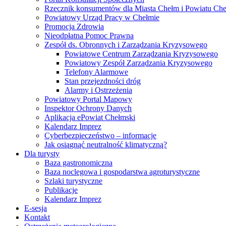
Rzecznik konsumentów dla Miasta Chełm i Powiatu Ch
Powiatowy Urząd Pracy w Chełmie
Promocja Zdrowia
Nieodpłatna Pomoc Prawna
Zespół ds. Obronnych i Zarządzania Kryzysowego
Powiatowe Centrum Zarządzania Kryzysowego
Powiatowy Zespół Zarządzania Kryzysowego
Telefony Alarmowe
Stan przejezdności dróg
Alarmy i Ostrzeżenia
Powiatowy Portal Mapowy
Inspektor Ochrony Danych
Aplikacja ePowiat Chełmski
Kalendarz Imprez
Cyberbezpieczeństwo – informacje
Jak osiągnąć neutralność klimatyczną?
Dla turysty
Baza gastronomiczna
Baza noclegowa i gospodarstwa agroturystyczne
Szlaki turystyczne
Publikacje
Kalendarz Imprez
E-sesja
Kontakt