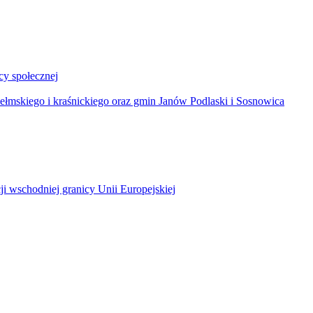
y społecznej
łmskiego i kraśnickiego oraz gmin Janów Podlaski i Sosnowica
ji wschodniej granicy Unii Europejskiej