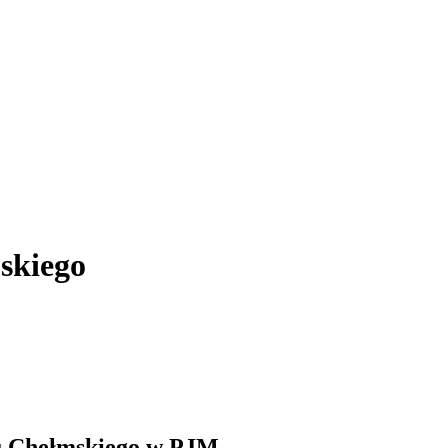
skiego
tu Chełmskiego w PJM