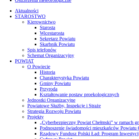
Ostrzeżenia meteorologiczne
Aktualności
STAROSTWO
Kierownictwo
Starosta
Wicestarosta
Sekretarz Powiatu
Skarbnik Powiatu
Spis telefonów
Schemat Organizacyjny
POWIAT
O Powiecie
Historia
Charakterystyka Powiatu
Gminy Powiatu
Przyroda
Kształtowanie postaw proekologicznych
Jednostki Organizacyjne
Powiatowe Służby, Inspekcje i Straże
Strategia Rozwoju Powiatu
Projekty
„Cyberbezpieczny Powiat Chełmski” w ramach gr
Podnoszenie świadomości mieszkańców Powiatu Ch
Rządowy Fundusz Polski Ład: Program Inwestycji