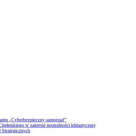
antu „Cyberbezpieczny samorząd”
ełmskiego w zakresie neutralności klimatycznej
 Strategicznych