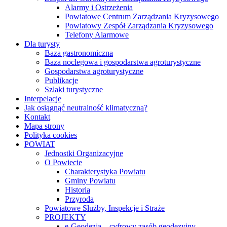
Alarmy i Ostrzeżenia
Powiatowe Centrum Zarządzania Kryzysowego
Powiatowy Zespół Zarządzania Kryzysowego
Telefony Alarmowe
Dla turysty
Baza gastronomiczna
Baza noclegowa i gospodarstwa agroturystyczne
Gospodarstwa agroturystyczne
Publikacje
Szlaki turystyczne
Interpelacje
Jak osiągnąć neutralność klimatyczną?
Kontakt
Mapa strony
Polityka cookies
POWIAT
Jednostki Organizacyjne
O Powiecie
Charakterystyka Powiatu
Gminy Powiatu
Historia
Przyroda
Powiatowe Służby, Inspekcje i Straże
PROJEKTY
e-Geodezja – cyfrowy zasób geodezyjny