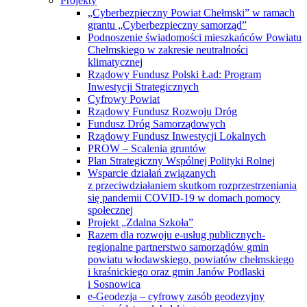
Projekty
„Cyberbezpieczny Powiat Chełmski” w ramach
grantu „Cyberbezpieczny samorząd”
Podnoszenie świadomości mieszkańców Powiatu
Chełmskiego w zakresie neutralności
klimatycznej
Rządowy Fundusz Polski Ład: Program
Inwestycji Strategicznych
Cyfrowy Powiat
Rządowy Fundusz Rozwoju Dróg
Fundusz Dróg Samorządowych
Rządowy Fundusz Inwestycji Lokalnych
PROW – Scalenia gruntów
Plan Strategiczny Wspólnej Polityki Rolnej
Wsparcie działań związanych
z przeciwdziałaniem skutkom rozprzestrzeniania
się pandemii COVID-19 w domach pomocy
społecznej
Projekt „Zdalna Szkoła”
Razem dla rozwoju e-usług publicznych-
regionalne partnerstwo samorządów gmin
powiatu włodawskiego, powiatów chełmskiego
i kraśnickiego oraz gmin Janów Podlaski
i Sosnowica
e-Geodezja – cyfrowy zasób geodezyjny