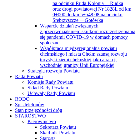
na odcinku Ruda-Kolonia —Rudka
oraz drogi powiatowej Nr 1828L od km
0+000 do km 5+548,08 na odcinku
Srebrzyszcze —Gotówka
Wsparcie działań związanych
z przeciwdziałaniem skutkom rozprzestrzeniania
się pandemii COVID-19 w domach pomocy
społecznej
Współpraca międzyregionalna powiatu
chełmskiego i miasta Chełm szansą rozwoju
turystyki ziemi chełmskiej jako atrakcji
wschodniej granicy Unii Europejskiej
Strategia rozwoju Powiatu
Rada Powiatu
Komisje Rady Powiatu
Skład Rady Powiatu
Uchwały Rady Powiatu
RODO
Spis telefonów
Stan przejezdności dróg
STAROSTWO
Kierownictwo
Sekretarz Powiatu
Skarbnik Powiatu
Starosta