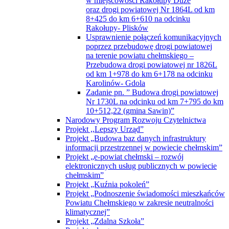
w miejscowości Rakołupy Duże
oraz drogi powiatowej Nr 1864L od km
8+425 do km 6+610 na odcinku
Rakołupy- Plisków
Usprawnienie połączeń komunikacyjnych
poprzez przebudowę drogi powiatowej
na terenie powiatu chełmskiego –
Przebudowa drogi powiatowej nr 1826L
od km 1+978 do km 6+178 na odcinku
Karolinów- Gdola
Zadanie pn. ” Budowa drogi powiatowej
Nr 1730L na odcinku od km 7+795 do km
10+512,22 (gmina Sawin)”
Narodowy Program Rozwoju Czytelnictwa
Projekt ,,Lepszy Urząd”
Projekt „Budowa baz danych infrastruktury
informacji przestrzennej w powiecie chełmskim”
Projekt „e-powiat chełmski – rozwój
elektronicznych usług publicznych w powiecie
chełmskim”
Projekt „Kuźnia pokoleń”
Projekt „Podnoszenie świadomości mieszkańców
Powiatu Chełmskiego w zakresie neutralności
klimatycznej”
Projekt „Zdalna Szkoła”