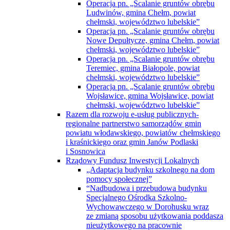
Operacja pn. „Scalanie gruntów obrębu
Ludwinów, gmina Chełm, powiat
chełmski, województwo lubelskie”
Operacja pn. „Scalanie gruntów obrębu
Nowe Depułtycze, gmina Chełm, powiat
chełmski, województwo lubelskie”
Operacja pn. „Scalanie gruntów obrębu
Teremiec, gmina Białopole, powiat
chełmski, województwo lubelskie”
Operacja pn. „Scalanie gruntów obrębu
Wojsławice, gmina Wojsławice, powiat
chełmski, województwo lubelskie”
Razem dla rozwoju e-usług publicznych-
regionalne partnerstwo samorządów gmin
powiatu włodawskiego, powiatów chełmskiego
i kraśnickiego oraz gmin Janów Podlaski
i Sosnowica
Rządowy Fundusz Inwestycji Lokalnych
„Adaptacja budynku szkolnego na dom
pomocy społecznej”
“Nadbudowa i przebudowa budynku
Specjalnego Ośrodka Szkolno-
Wychowawczego w Dorohusku wraz
ze zmianą sposobu użytkowania poddasza
nieużytkowego na pracownie