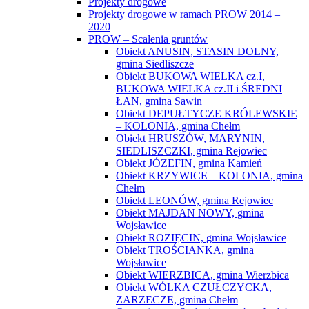
Projekty drogowe
Projekty drogowe w ramach PROW 2014 –
2020
PROW – Scalenia gruntów
Obiekt ANUSIN, STASIN DOLNY,
gmina Siedliszcze
Obiekt BUKOWA WIELKA cz.I,
BUKOWA WIELKA cz.II i ŚREDNI
ŁAN, gmina Sawin
Obiekt DEPUŁTYCZE KRÓLEWSKIE
– KOLONIA, gmina Chełm
Obiekt HRUSZÓW, MARYNIN,
SIEDLISZCZKI, gmina Rejowiec
Obiekt JÓZEFIN, gmina Kamień
Obiekt KRZYWICE – KOLONIA, gmina
Chełm
Obiekt LEONÓW, gmina Rejowiec
Obiekt MAJDAN NOWY, gmina
Wojsławice
Obiekt ROZIĘCIN, gmina Wojsławice
Obiekt TROŚCIANKA, gmina
Wojsławice
Obiekt WIERZBICA, gmina Wierzbica
Obiekt WÓLKA CZUŁCZYCKA,
ZARZECZE, gmina Chełm