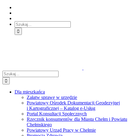
Skip
Skip
Skip
to:
to:
to:
Treść
Menu
Menu
główna
główne
dodatkowe
Szukaj
Śledź
E-
Facebook
BIP
Instagram
sprawę
PUAP
Szukaj
Dla mieszkańca
Załatw sprawę w urzędzie
Powiatowy Ośrodek Dokumentacji Geodezyjnej
i Kartograficznej – Katalog e-Usług
Portal Konsultacji Społecznych
Rzecznik konsumentów dla Miasta Chełm i Powiatu
Chełmskiego
Powiatowy Urząd Pracy w Chełmie
Promocja Zdrowia