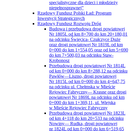
specjalistyczne dla dzieci i młodzieży
niepełnosprawnej”
Rządowy Fundusz Polski Ład: Program
Inwestycji Strategicznych
Rządowy Fundusz Rozwoju Dróg
Budowa i przebudowa drogi powiatowej
Nr 1805L od km 8+700 do km 20+180,01
na odcinku Święcica- Czułczyce Duże
oraz drogi powiatowej Nr 1819L od km
0+000 do km 1+554,05 oraz od km 5+690
do km 7+500,03 na odcinku Staw-
Krobonosz
Przebudowa drogi powiatowej Nr 1814L
od km 0+000 do km 8+288,12 na odcinku
Pawłów—Liszno, drogi powiatowej
Nr 1815L od km 0+000 do km 4+647,75
na odcinku ul. Chełmska w Mieście
Rejowiec Fabryczny— Krasne oraz drogi
powiatowej Nr 1869L na odcinku od km
0+000 do km 1+369,11, ul. Wiejska
w Mieście Rejowiec Fabryczny
Przebudowa drogi powiatowej Nr 1823L
od km 4+118 do km 20+533 na odcinku
Nowiny— Rudka, drogi powiatowej
nr 1824L od km 0+000 do km 6+519,65