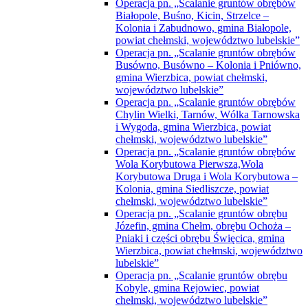
Operacja pn. „Scalanie gruntów obrębów
Białopole, Buśno, Kicin, Strzelce –
Kolonia i Zabudnowo, gmina Białopole,
powiat chełmski, województwo lubelskie”
Operacja pn. „Scalanie gruntów obrębów
Busówno, Busówno – Kolonia i Pniówno,
gmina Wierzbica, powiat chełmski,
województwo lubelskie”
Operacja pn. „Scalanie gruntów obrębów
Chylin Wielki, Tarnów, Wólka Tarnowska
i Wygoda, gmina Wierzbica, powiat
chełmski, województwo lubelskie”
Operacja pn. „Scalanie gruntów obrębów
Wola Korybutowa Pierwsza,Wola
Korybutowa Druga i Wola Korybutowa –
Kolonia, gmina Siedliszcze, powiat
chełmski, województwo lubelskie”
Operacja pn. „Scalanie gruntów obrębu
Józefin, gmina Chełm, obrębu Ochoża –
Pniaki i części obrębu Święcica, gmina
Wierzbica, powiat chełmski, województwo
lubelskie”
Operacja pn. „Scalanie gruntów obrębu
Kobyle, gmina Rejowiec, powiat
chełmski, województwo lubelskie”