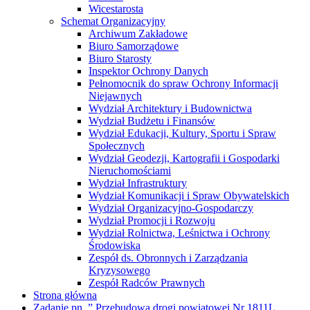
Wicestarosta
Schemat Organizacyjny
Archiwum Zakładowe
Biuro Samorządowe
Biuro Starosty
Inspektor Ochrony Danych
Pełnomocnik do spraw Ochrony Informacji
Niejawnych
Wydział Architektury i Budownictwa
Wydział Budżetu i Finansów
Wydział Edukacji, Kultury, Sportu i Spraw
Społecznych
Wydział Geodezji, Kartografii i Gospodarki
Nieruchomościami
Wydział Infrastruktury
Wydział Komunikacji i Spraw Obywatelskich
Wydział Organizacyjno-Gospodarczy
Wydział Promocji i Rozwoju
Wydział Rolnictwa, Leśnictwa i Ochrony
Środowiska
Zespół ds. Obronnych i Zarządzania
Kryzysowego
Zespół Radców Prawnych
Strona główna
Zadanie pn. ” Przebudowa drogi powiatowej Nr 1811L