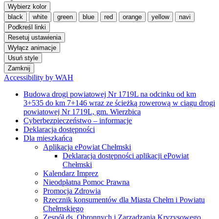
Wybierz kolor
black
white
green
blue
red
orange
yellow
navi
Podkreśl linki
Resetuj ustawienia
Wyłącz animacje
Usuń style
Zamknij
Accessibility by WAH
Budowa drogi powiatowej Nr 1719L na odcinku od km
3+535 do km 7+146 wraz ze ścieżką rowerową w ciągu drogi
powiatowej Nr 1719L, gm. Wierzbica
Cyberbezpieczeństwo – informacje
Deklaracja dostępności
Dla mieszkańca
Aplikacja ePowiat Chełmski
Deklaracja dostępności aplikacji ePowiat
Chełmski
Kalendarz Imprez
Nieodpłatna Pomoc Prawna
Promocja Zdrowia
Rzecznik konsumentów dla Miasta Chełm i Powiatu
Chełmskiego
Zespół ds. Obronnych i Zarządzania Kryzysowego