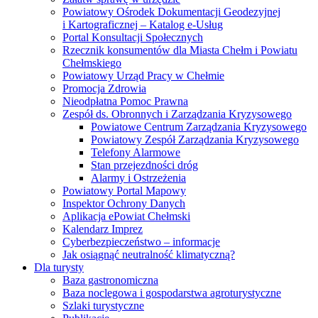
Powiatowy Ośrodek Dokumentacji Geodezyjnej
i Kartograficznej – Katalog e-Usług
Portal Konsultacji Społecznych
Rzecznik konsumentów dla Miasta Chełm i Powiatu
Chełmskiego
Powiatowy Urząd Pracy w Chełmie
Promocja Zdrowia
Nieodpłatna Pomoc Prawna
Zespół ds. Obronnych i Zarządzania Kryzysowego
Powiatowe Centrum Zarządzania Kryzysowego
Powiatowy Zespół Zarządzania Kryzysowego
Telefony Alarmowe
Stan przejezdności dróg
Alarmy i Ostrzeżenia
Powiatowy Portal Mapowy
Inspektor Ochrony Danych
Aplikacja ePowiat Chełmski
Kalendarz Imprez
Cyberbezpieczeństwo – informacje
Jak osiągnąć neutralność klimatyczną?
Dla turysty
Baza gastronomiczna
Baza noclegowa i gospodarstwa agroturystyczne
Szlaki turystyczne