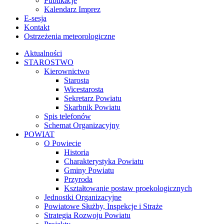
Publikacje
Kalendarz Imprez
E-sesja
Kontakt
Ostrzeżenia meteorologiczne
Aktualności
STAROSTWO
Kierownictwo
Starosta
Wicestarosta
Sekretarz Powiatu
Skarbnik Powiatu
Spis telefonów
Schemat Organizacyjny
POWIAT
O Powiecie
Historia
Charakterystyka Powiatu
Gminy Powiatu
Przyroda
Kształtowanie postaw proekologicznych
Jednostki Organizacyjne
Powiatowe Służby, Inspekcje i Straże
Strategia Rozwoju Powiatu