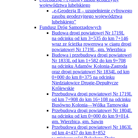
województwa lubelskiego
„e-Geodezja II – uzupełnienie cyfrowego
zasobu geodezyjnego województwa
lubelskiego”
Fundusz Dróg Samorządowych
Budowa drogi powiatowej Nr 1719L
na odcinku od km 3+535 do km 7+146
wraz ze ścieżką rowerową w ciągu drogi
powiatowej Nr 1719L, gm. Wierzbica
Budowa i przebudowa drogi powiatowej
Nr 1833L od km 1+582 do km 9+708
na odcinku Adamów Kolonia-Zagroda
oraz drogi powiatowej Nr 1834L od km
0+000 do km 8+375 na odcinku
Niedziałowice Drugie-Depułtycze
Królewskie
Przebudowa drogi powiatowej Nr 1719L
od km 7+908 do km 16+108 na odcinku
Busówno Kolonia—Wólka Tarnowska
Przebudowa drogi powiatowej Nr 1804L
na odcinku od km 0+000 do km 9+014,
gm. Wierzbica, gm. Sawin
Przebudowa drogi powiatowej Nr 1863L
od km 4+437 do km 8+852