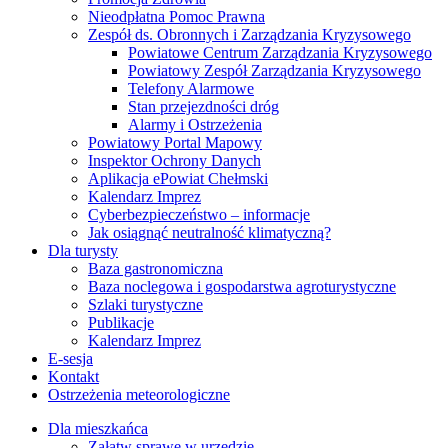
Nieodpłatna Pomoc Prawna
Zespół ds. Obronnych i Zarządzania Kryzysowego
Powiatowe Centrum Zarządzania Kryzysowego
Powiatowy Zespół Zarządzania Kryzysowego
Telefony Alarmowe
Stan przejezdności dróg
Alarmy i Ostrzeżenia
Powiatowy Portal Mapowy
Inspektor Ochrony Danych
Aplikacja ePowiat Chełmski
Kalendarz Imprez
Cyberbezpieczeństwo – informacje
Jak osiągnąć neutralność klimatyczną?
Dla turysty
Baza gastronomiczna
Baza noclegowa i gospodarstwa agroturystyczne
Szlaki turystyczne
Publikacje
Kalendarz Imprez
E-sesja
Kontakt
Ostrzeżenia meteorologiczne
Dla mieszkańca
Załatw sprawę w urzędzie