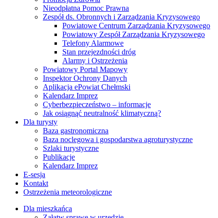
Nieodpłatna Pomoc Prawna
Zespół ds. Obronnych i Zarządzania Kryzysowego
Powiatowe Centrum Zarządzania Kryzysowego
Powiatowy Zespół Zarządzania Kryzysowego
Telefony Alarmowe
Stan przejezdności dróg
Alarmy i Ostrzeżenia
Powiatowy Portal Mapowy
Inspektor Ochrony Danych
Aplikacja ePowiat Chełmski
Kalendarz Imprez
Cyberbezpieczeństwo – informacje
Jak osiągnąć neutralność klimatyczną?
Dla turysty
Baza gastronomiczna
Baza noclegowa i gospodarstwa agroturystyczne
Szlaki turystyczne
Publikacje
Kalendarz Imprez
E-sesja
Kontakt
Ostrzeżenia meteorologiczne
Dla mieszkańca
Załatw sprawę w urzędzie