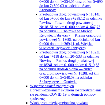
na odcinku Święcica- Czułczyce Duże
oraz drogi powiatowej Nr 1819L od km
0+000 do km 1+554,05 oraz od km 5+690
do km 7+500,03 na odcinku Staw-
Krobonosz
Przebudowa drogi powiatowej Nr 1814L
od km 0+000 do km 8+288,12 na odcinku
Pawłów—Liszno, drogi powiatowej
Nr 1815L od km 0+000 do km 4+647,75
na odcinku ul. Chełmska w Mieście
Rejowiec Fabryczny— Krasne oraz drogi
powiatowej Nr 1869L na odcinku od km
0+000 do km 1+369,11, ul. Wiejska
w Mieście Rejowiec Fabryczny
Przebudowa drogi powiatowej Nr 1823L
od km 4+118 do km 20+533 na odcinku
Nowiny— Rudka, drogi powiatowej
nr 1824L od km 0+000 do km 6+519,65
na odcinku Ruda-Kolonia —Rudka
oraz drogi powiatowej Nr 1828L od km
0+000 do km 5+548,08 na odcinku
Srebrzyszcze —Gotówka
Wsparcie działań związanych
z przeciwdziałaniem skutkom rozprzestrzeniania
się pandemii COVID-19 w domach pomocy