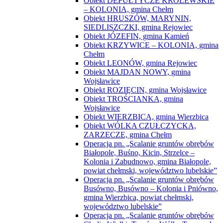
BUKOWA WIELKA cz.II i ŚREDNI
ŁAN, gmina Sawin
Obiekt DEPUŁTYCZE KRÓLEWSKIE
– KOLONIA, gmina Chełm
Obiekt HRUSZÓW, MARYNIN,
SIEDLISZCZKI, gmina Rejowiec
Obiekt JÓZEFIN, gmina Kamień
Obiekt KRZYWICE – KOLONIA, gmina
Chełm
Obiekt LEONÓW, gmina Rejowiec
Obiekt MAJDAN NOWY, gmina
Wojsławice
Obiekt ROZIĘCIN, gmina Wojsławice
Obiekt TROŚCIANKA, gmina
Wojsławice
Obiekt WIERZBICA, gmina Wierzbica
Obiekt WÓLKA CZUŁCZYCKA,
ZARZECZE, gmina Chełm
Operacja pn. „Scalanie gruntów obrębów
Białopole, Buśno, Kicin, Strzelce –
Kolonia i Zabudnowo, gmina Białopole,
powiat chełmski, województwo lubelskie”
Operacja pn. „Scalanie gruntów obrębów
Busówno, Busówno – Kolonia i Pniówno,
gmina Wierzbica, powiat chełmski,