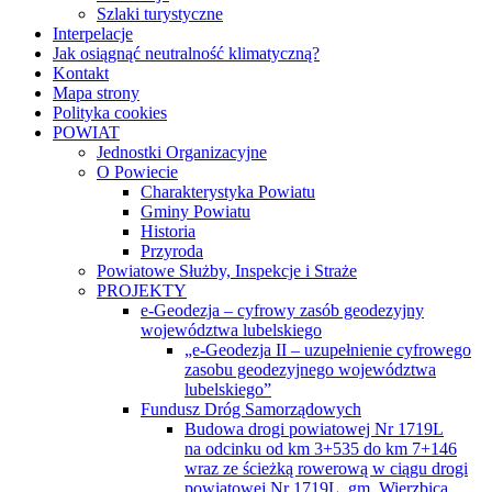
Gospodarstwa agroturystyczne
Publikacje
Szlaki turystyczne
Interpelacje
Jak osiągnąć neutralność klimatyczną?
Kontakt
Mapa strony
Polityka cookies
POWIAT
Jednostki Organizacyjne
O Powiecie
Charakterystyka Powiatu
Gminy Powiatu
Historia
Przyroda
Powiatowe Służby, Inspekcje i Straże
PROJEKTY
e-Geodezja – cyfrowy zasób geodezyjny
województwa lubelskiego
„e-Geodezja II – uzupełnienie cyfrowego
zasobu geodezyjnego województwa
lubelskiego”
Fundusz Dróg Samorządowych
Budowa drogi powiatowej Nr 1719L
na odcinku od km 3+535 do km 7+146