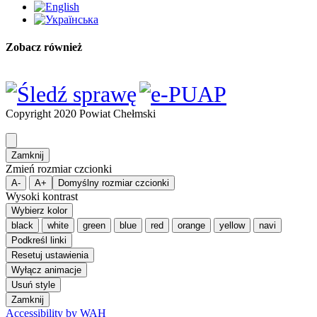
Zobacz również
Copyright 2020 Powiat Chełmski
Zamknij
Zmień rozmiar czcionki
A-
A+
Domyślny rozmiar czcionki
Wysoki kontrast
Wybierz kolor
black
white
green
blue
red
orange
yellow
navi
Podkreśl linki
Resetuj ustawienia
Wyłącz animacje
Usuń style