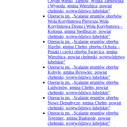
województwo lubelskie”
Operacja pn. „Scalanie gruntów obrębów
Chylin Wielki, Tarnów, Wólka Tarnowska
i Wygoda, gmina Wierzbica, powiat
chełmski, województwo lubelskie”
Operacja pn. „Scalanie gruntów obrębów
Wola Korybutowa Pierwsza,Wola
Korybutowa Druga i Wola Korybutowa –
Kolonia, gmina Siedliszcze, powiat
chełmski, województwo lubelskie”
Operacja pn. „Scalanie gruntów obrębu
Józefin, gmina Chełm, obrębu Ochoża –
Pniaki i części obrębu Święcica, gmina
Wierzbica, powiat chełmski, województwo
lubelskie”
Operacja pn. „Scalanie gruntów obrębu
Kobyle, gmina Rejowiec, powiat
chełmski, województwo lubelskie”
Operacja pn. „Scalanie gruntów obrębu
Ludwinów, gmina Chełm, powiat
chełmski, województwo lubelskie”
Operacja pn. „Scalanie gruntów obrębu
Nowe Depułtycze, gmina Chełm, powiat
chełmski, województwo lubelskie”
Operacja pn. „Scalanie gruntów obrębu