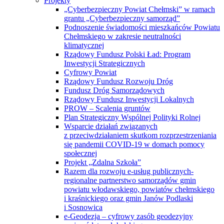
Projekty
„Cyberbezpieczny Powiat Chełmski” w ramach
grantu „Cyberbezpieczny samorząd”
Podnoszenie świadomości mieszkańców Powiatu
Chełmskiego w zakresie neutralności
klimatycznej
Rządowy Fundusz Polski Ład: Program
Inwestycji Strategicznych
Cyfrowy Powiat
Rządowy Fundusz Rozwoju Dróg
Fundusz Dróg Samorządowych
Rządowy Fundusz Inwestycji Lokalnych
PROW – Scalenia gruntów
Plan Strategiczny Wspólnej Polityki Rolnej
Wsparcie działań związanych
z przeciwdziałaniem skutkom rozprzestrzeniania
się pandemii COVID-19 w domach pomocy
społecznej
Projekt „Zdalna Szkoła”
Razem dla rozwoju e-usług publicznych-
regionalne partnerstwo samorządów gmin
powiatu włodawskiego, powiatów chełmskiego
i kraśnickiego oraz gmin Janów Podlaski
i Sosnowica
e-Geodezja – cyfrowy zasób geodezyjny