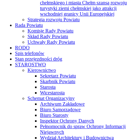
społecznej
Współpraca międzyregionalna powiatu
chełmskiego i miasta Chełm szansą rozwoju
turystyki ziemi chełmskiej jako atrakcji
wschodniej granicy Unii Europejskiej
Strategia rozwoju Powiatu
Rada Powiatu
Komisje Rady Powiatu
Skład Rady Powiatu
Uchwały Rady Powiatu
RODO
Spis telefonów
Stan przejezdności dróg
STAROSTWO
Kierownictwo
Sekretarz Powiatu
Skarbnik Powiatu
Starosta
Wicestarosta
Schemat Organizacyjny
Archiwum Zakładowe
Biuro Samorządowe
Biuro Starosty
Inspektor Ochrony Danych
Pełnomocnik do spraw Ochrony Informacji