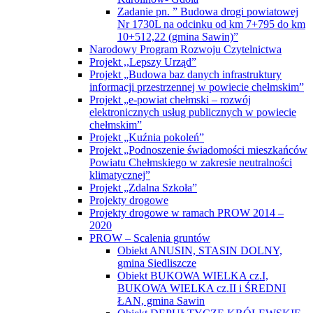
od km 1+978 do km 6+178 na odcinku
Karolinów- Gdola
Zadanie pn. ” Budowa drogi powiatowej
Nr 1730L na odcinku od km 7+795 do km
10+512,22 (gmina Sawin)”
Narodowy Program Rozwoju Czytelnictwa
Projekt ,,Lepszy Urząd”
Projekt „Budowa baz danych infrastruktury
informacji przestrzennej w powiecie chełmskim”
Projekt „e-powiat chełmski – rozwój
elektronicznych usług publicznych w powiecie
chełmskim”
Projekt „Kuźnia pokoleń”
Projekt „Podnoszenie świadomości mieszkańców
Powiatu Chełmskiego w zakresie neutralności
klimatycznej”
Projekt „Zdalna Szkoła”
Projekty drogowe
Projekty drogowe w ramach PROW 2014 –
2020
PROW – Scalenia gruntów
Obiekt ANUSIN, STASIN DOLNY,
gmina Siedliszcze
Obiekt BUKOWA WIELKA cz.I,