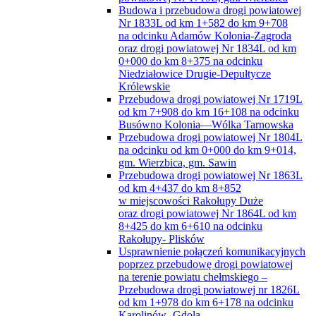
wraz ze ścieżką rowerową w ciągu drogi
powiatowej Nr 1719L, gm. Wierzbica
Budowa i przebudowa drogi powiatowej
Nr 1833L od km 1+582 do km 9+708
na odcinku Adamów Kolonia-Zagroda
oraz drogi powiatowej Nr 1834L od km
0+000 do km 8+375 na odcinku
Niedziałowice Drugie-Depułtycze
Królewskie
Przebudowa drogi powiatowej Nr 1719L
od km 7+908 do km 16+108 na odcinku
Busówno Kolonia—Wólka Tarnowska
Przebudowa drogi powiatowej Nr 1804L
na odcinku od km 0+000 do km 9+014,
gm. Wierzbica, gm. Sawin
Przebudowa drogi powiatowej Nr 1863L
od km 4+437 do km 8+852
w miejscowości Rakołupy Duże
oraz drogi powiatowej Nr 1864L od km
8+425 do km 6+610 na odcinku
Rakołupy- Plisków
Usprawnienie połączeń komunikacyjnych
poprzez przebudowę drogi powiatowej
na terenie powiatu chełmskiego –
Przebudowa drogi powiatowej nr 1826L