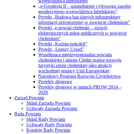
województwa lubelskiego
„e-Geodezja II – uzupełnienie cyfrowego zasobu
geodezyjnego województwa lubelskiego”
Projekt „Budowa baz danych infrastruktury
informacji przestrzennej w powiecie chełmskim”
Projekt „e-powiat chełmski – rozwój
elektronicznych usług publicznych w powiecie
chełmskim”
Projekt „Kuźnia pokoleń”
Projekt ,,Lepszy Urząd”
Współpraca międzyregionalna powiatu
chełmskiego i miasta Chełm szansą rozwoju
turystyki ziemi chełmskiej jako atrakcji
wschodniej granicy Unii Europejskiej
Narodowy Program Rozwoju Czytelnictwa
Projekty drogowe
Projekty drogowe w ramach PROW 2014 –
2020
Zarząd Powiatu
Skład Zarządu Powiatu
Uchwały Zarządu Powiatu
Rada Powiatu
Skład Rady Powiatu
Uchwały Rady Powiatu
Komisje Rady Powiatu