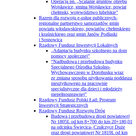
Teremiec, gmina Białopole, powiat
chełmski, województwo lubelskie”
Operacja pn. „Scalanie gruntów obrębu
Wojsławice, gmina Wojsławice, powiat
chełmski, województwo lubelskie”
Razem dla rozwoju e-usług publicznych-
regionalne partnerstwo samorządów gmin
powiatu włodawskiego, powiatów chełmskiego
i kraśnickiego oraz gmin Janów Podlaski
i Sosnowica
Rządowy Fundusz Inwestycji Lokalnych
„Adaptacja budynku szkolnego na dom
pomocy społecznej”
“Nadbudowa i przebudowa budynku
Specjalnego Ośrodka Szkolno-
Wychowawczego w Dorohusku wraz
ze zmianą sposobu użytkowania poddasza
nieużytkowego na pracownie
specjalistyczne dla dzieci i młodzieży
niepełnosprawnej”
Rządowy Fundusz Polski Ład: Program
Inwestycji Strategicznych
Rządowy Fundusz Rozwoju Dróg
Budowa i przebudowa drogi powiatowej
Nr 1805L od km 8+700 do km 20+180,01