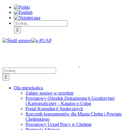
Skip
Skip
Skip
to:
to:
to:
Treść
Menu
Menu
główna
główne
dodatkowe
Szukaj
Śledź
E-
Facebook
BIP
Instagram
sprawę
PUAP
Szukaj
Dla mieszkańca
Załatw sprawę w urzędzie
Powiatowy Ośrodek Dokumentacji Geodezyjnej
i Kartograficznej – Katalog e-Usług
Portal Konsultacji Społecznych
Rzecznik konsumentów dla Miasta Chełm i Powiatu
Chełmskiego
Powiatowy Urząd Pracy w Chełmie
Promocja Zdrowia