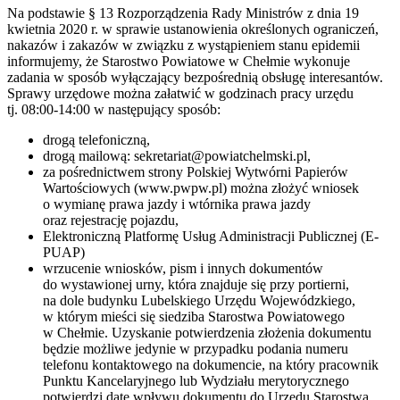
Na podstawie § 13 Rozporządzenia Rady Ministrów z dnia 19
kwietnia 2020 r. w sprawie ustanowienia określonych ograniczeń,
nakazów i zakazów w związku z wystąpieniem stanu epidemii
informujemy, że Starostwo Powiatowe w Chełmie wykonuje
zadania w sposób wyłączający bezpośrednią obsługę interesantów.
Sprawy urzędowe można załatwić w godzinach pracy urzędu
tj. 08:00-14:00 w następujący sposób:
drogą telefoniczną,
drogą mailową: sekretariat@powiatchelmski.pl,
za pośrednictwem strony Polskiej Wytwórni Papierów
Wartościowych (www.pwpw.pl) można złożyć wniosek
o wymianę prawa jazdy i wtórnika prawa jazdy
oraz rejestrację pojazdu,
Elektroniczną Platformę Usług Administracji Publicznej (E-
PUAP)
wrzucenie wniosków, pism i innych dokumentów
do wystawionej urny, która znajduje się przy portierni,
na dole budynku Lubelskiego Urzędu Wojewódzkiego,
w którym mieści się siedziba Starostwa Powiatowego
w Chełmie. Uzyskanie potwierdzenia złożenia dokumentu
będzie możliwe jedynie w przypadku podania numeru
telefonu kontaktowego na dokumencie, na który pracownik
Punktu Kancelaryjnego lub Wydziału merytorycznego
potwierdzi datę wpływu dokumentu do Urzędu Starostwa.