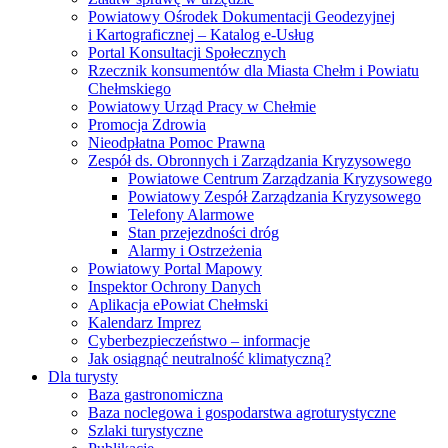
Powiatowy Ośrodek Dokumentacji Geodezyjnej
i Kartograficznej – Katalog e-Usług
Portal Konsultacji Społecznych
Rzecznik konsumentów dla Miasta Chełm i Powiatu
Chełmskiego
Powiatowy Urząd Pracy w Chełmie
Promocja Zdrowia
Nieodpłatna Pomoc Prawna
Zespół ds. Obronnych i Zarządzania Kryzysowego
Powiatowe Centrum Zarządzania Kryzysowego
Powiatowy Zespół Zarządzania Kryzysowego
Telefony Alarmowe
Stan przejezdności dróg
Alarmy i Ostrzeżenia
Powiatowy Portal Mapowy
Inspektor Ochrony Danych
Aplikacja ePowiat Chełmski
Kalendarz Imprez
Cyberbezpieczeństwo – informacje
Jak osiągnąć neutralność klimatyczną?
Dla turysty
Baza gastronomiczna
Baza noclegowa i gospodarstwa agroturystyczne
Szlaki turystyczne