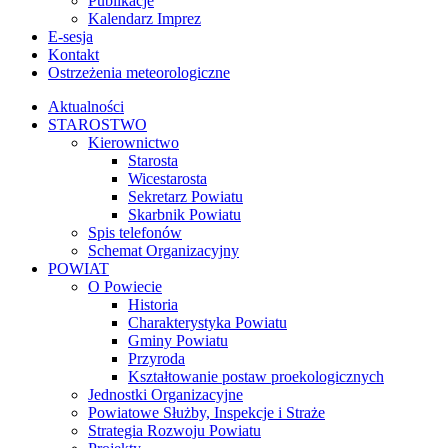
Publikacje
Kalendarz Imprez
E-sesja
Kontakt
Ostrzeżenia meteorologiczne
Aktualności
STAROSTWO
Kierownictwo
Starosta
Wicestarosta
Sekretarz Powiatu
Skarbnik Powiatu
Spis telefonów
Schemat Organizacyjny
POWIAT
O Powiecie
Historia
Charakterystyka Powiatu
Gminy Powiatu
Przyroda
Kształtowanie postaw proekologicznych
Jednostki Organizacyjne
Powiatowe Służby, Inspekcje i Straże
Strategia Rozwoju Powiatu