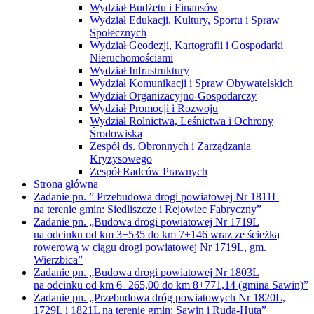
Niejawnych
Wydział Architektury i Budownictwa
Wydział Budżetu i Finansów
Wydział Edukacji, Kultury, Sportu i Spraw
Społecznych
Wydział Geodezji, Kartografii i Gospodarki
Nieruchomościami
Wydział Infrastruktury
Wydział Komunikacji i Spraw Obywatelskich
Wydział Organizacyjno-Gospodarczy
Wydział Promocji i Rozwoju
Wydział Rolnictwa, Leśnictwa i Ochrony
Środowiska
Zespół ds. Obronnych i Zarządzania
Kryzysowego
Zespół Radców Prawnych
Strona główna
Zadanie pn. ” Przebudowa drogi powiatowej Nr 1811L
na terenie gmin: Siedliszcze i Rejowiec Fabryczny”
Zadanie pn. „Budowa drogi powiatowej Nr 1719L
na odcinku od km 3+535 do km 7+146 wraz ze ścieżką
rowerową w ciągu drogi powiatowej Nr 1719L, gm.
Wierzbica”
Zadanie pn. „Budowa drogi powiatowej Nr 1803L
na odcinku od km 6+265,00 do km 8+771,14 (gmina Sawin)”