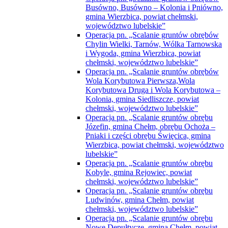
Busówno, Busówno – Kolonia i Pniówno,
gmina Wierzbica, powiat chełmski,
województwo lubelskie”
Operacja pn. „Scalanie gruntów obrębów
Chylin Wielki, Tarnów, Wólka Tarnowska
i Wygoda, gmina Wierzbica, powiat
chełmski, województwo lubelskie”
Operacja pn. „Scalanie gruntów obrębów
Wola Korybutowa Pierwsza,Wola
Korybutowa Druga i Wola Korybutowa –
Kolonia, gmina Siedliszcze, powiat
chełmski, województwo lubelskie”
Operacja pn. „Scalanie gruntów obrębu
Józefin, gmina Chełm, obrębu Ochoża –
Pniaki i części obrębu Święcica, gmina
Wierzbica, powiat chełmski, województwo
lubelskie”
Operacja pn. „Scalanie gruntów obrębu
Kobyle, gmina Rejowiec, powiat
chełmski, województwo lubelskie”
Operacja pn. „Scalanie gruntów obrębu
Ludwinów, gmina Chełm, powiat
chełmski, województwo lubelskie”
Operacja pn. „Scalanie gruntów obrębu
Nowe Depułtycze, gmina Chełm, powiat