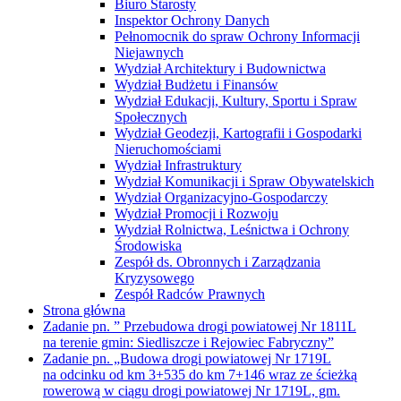
Biuro Starosty
Inspektor Ochrony Danych
Pełnomocnik do spraw Ochrony Informacji
Niejawnych
Wydział Architektury i Budownictwa
Wydział Budżetu i Finansów
Wydział Edukacji, Kultury, Sportu i Spraw
Społecznych
Wydział Geodezji, Kartografii i Gospodarki
Nieruchomościami
Wydział Infrastruktury
Wydział Komunikacji i Spraw Obywatelskich
Wydział Organizacyjno-Gospodarczy
Wydział Promocji i Rozwoju
Wydział Rolnictwa, Leśnictwa i Ochrony
Środowiska
Zespół ds. Obronnych i Zarządzania
Kryzysowego
Zespół Radców Prawnych
Strona główna
Zadanie pn. ” Przebudowa drogi powiatowej Nr 1811L
na terenie gmin: Siedliszcze i Rejowiec Fabryczny”
Zadanie pn. „Budowa drogi powiatowej Nr 1719L
na odcinku od km 3+535 do km 7+146 wraz ze ścieżką
rowerową w ciągu drogi powiatowej Nr 1719L, gm.