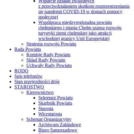
Wsparcie działań związanych
z przeciwdziałaniem skutkom rozprzestrzeniania
się pandemii COVID-19 w domach pomocy
społecznej
Współpraca międzyregionalna powiatu
chełmskiego i miasta Chełm szansą rozwoju
turystyki ziemi chełmskiej jako atrakcji
wschodniej granicy Unii Europejskiej
Strategia rozwoju Powiatu
Rada Powiatu
Komisje Rady Powiatu
Skład Rady Powiatu
Uchwały Rady Powiatu
RODO
Spis telefonów
Stan przejezdności dróg
STAROSTWO
Kierownictwo
Sekretarz Powiatu
Skarbnik Powiatu
Starosta
Wicestarosta
Schemat Organizacyjny
Archiwum Zakładowe
Biuro Samorządowe