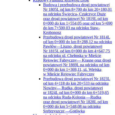
Rządowy Fundusz Rozwoju Dróg
Budowa i przebudowa drogi powiatowej
Nr 1805L od km 8+700 do km 20+180,01
na odcinku Święcica- Czułczyce Duże
oraz drogi powiatowej Nr 1819L od km
0+000 do km 1+554,05 oraz od km 5+690
do km 7+500,03 na odcinku Staw-
Krobonosz
Przebudowa drogi powiatowej Nr 1814L
od km 0+000 do km 8+288,12 na odcinku
Pawłów—Liszno, drogi powiatowej
Nr 1815L od km 0+000 do km 4+647,75
na odcinku ul. Chełmska w Mieście
Rejowiec Fabryczny— Krasne oraz drogi
powiatowej Nr 1869L na odcinku od km
0+000 do km 1+369,11, ul. Wiejska
w Mieście Rejowiec Fabryczny
Przebudowa drogi powiatowej Nr 1823L
od km 4+118 do km 20+533 na odcinku
Nowiny— Rudka, drogi powiatowej
nr 1824L od km 0+000 do km 6+519,65
na odcinku Ruda-Kolonia —Rudka
oraz drogi powiatowej Nr 1828L od km
0+000 do km 5+548,08 na odcinku
Srebrzyszcze —Gotówka