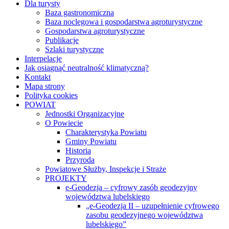
Dla turysty
Baza gastronomiczna
Baza noclegowa i gospodarstwa agroturystyczne
Gospodarstwa agroturystyczne
Publikacje
Szlaki turystyczne
Interpelacje
Jak osiągnąć neutralność klimatyczną?
Kontakt
Mapa strony
Polityka cookies
POWIAT
Jednostki Organizacyjne
O Powiecie
Charakterystyka Powiatu
Gminy Powiatu
Historia
Przyroda
Powiatowe Służby, Inspekcje i Straże
PROJEKTY
e-Geodezja – cyfrowy zasób geodezyjny
województwa lubelskiego
„e-Geodezja II – uzupełnienie cyfrowego
zasobu geodezyjnego województwa
lubelskiego”