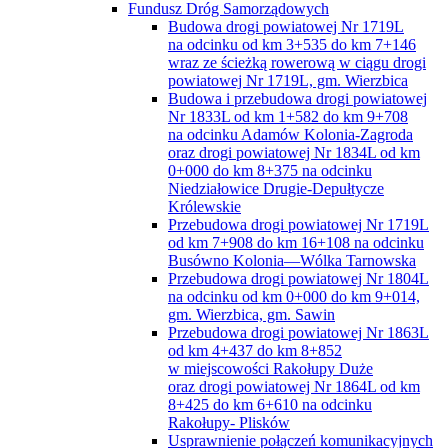
Fundusz Dróg Samorządowych
Budowa drogi powiatowej Nr 1719L
na odcinku od km 3+535 do km 7+146
wraz ze ścieżką rowerową w ciągu drogi
powiatowej Nr 1719L, gm. Wierzbica
Budowa i przebudowa drogi powiatowej
Nr 1833L od km 1+582 do km 9+708
na odcinku Adamów Kolonia-Zagroda
oraz drogi powiatowej Nr 1834L od km
0+000 do km 8+375 na odcinku
Niedziałowice Drugie-Depułtycze
Królewskie
Przebudowa drogi powiatowej Nr 1719L
od km 7+908 do km 16+108 na odcinku
Busówno Kolonia—Wólka Tarnowska
Przebudowa drogi powiatowej Nr 1804L
na odcinku od km 0+000 do km 9+014,
gm. Wierzbica, gm. Sawin
Przebudowa drogi powiatowej Nr 1863L
od km 4+437 do km 8+852
w miejscowości Rakołupy Duże
oraz drogi powiatowej Nr 1864L od km
8+425 do km 6+610 na odcinku
Rakołupy- Plisków
Usprawnienie połączeń komunikacyjnych