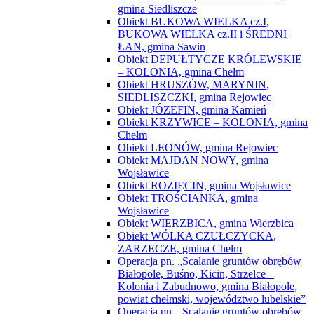
gmina Siedliszcze
Obiekt BUKOWA WIELKA cz.I,
BUKOWA WIELKA cz.II i ŚREDNI
ŁAN, gmina Sawin
Obiekt DEPUŁTYCZE KRÓLEWSKIE
– KOLONIA, gmina Chełm
Obiekt HRUSZÓW, MARYNIN,
SIEDLISZCZKI, gmina Rejowiec
Obiekt JÓZEFIN, gmina Kamień
Obiekt KRZYWICE – KOLONIA, gmina
Chełm
Obiekt LEONÓW, gmina Rejowiec
Obiekt MAJDAN NOWY, gmina
Wojsławice
Obiekt ROZIĘCIN, gmina Wojsławice
Obiekt TROŚCIANKA, gmina
Wojsławice
Obiekt WIERZBICA, gmina Wierzbica
Obiekt WÓLKA CZUŁCZYCKA,
ZARZECZE, gmina Chełm
Operacja pn. „Scalanie gruntów obrębów
Białopole, Buśno, Kicin, Strzelce –
Kolonia i Zabudnowo, gmina Białopole,
powiat chełmski, województwo lubelskie”
Operacja pn. „Scalanie gruntów obrębów