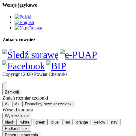
Wersje językowe
Zobacz również
Copyright 2020 Powiat Chełmski
Zamknij
Zmień rozmiar czcionki
A-
A+
Domyślny rozmiar czcionki
Wysoki kontrast
Wybierz kolor
black
white
green
blue
red
orange
yellow
navi
Podkreśl linki
Resetuj ustawienia