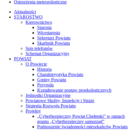
Ostrzeżenia meteorologiczne
Aktualności
STAROSTWO
Kierownictwo
Starosta
Wicestarosta
Sekretarz Powiatu
Skarbnik Powiatu
Spis telefonów
Schemat Organizacyjny
POWIAT
O Powiecie
Historia
Charakterystyka Powiatu
Gminy Powiatu
Przyroda
Kształtowanie postaw proekologicznych
Jednostki Organizacyjne
Powiatowe Służby, Inspekcje i Straże
Strategia Rozwoju Powiatu
Projekty
„Cyberbezpieczny Powiat Chełmski” w ramach
grantu „Cyberbezpieczny samorząd”
Podnoszenie świadomości mieszkańców Powiatu