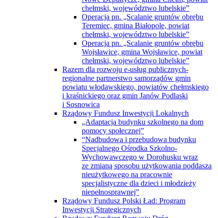
chełmski, województwo lubelskie”
Operacja pn. „Scalanie gruntów obrębu
Teremiec, gmina Białopole, powiat
chełmski, województwo lubelskie”
Operacja pn. „Scalanie gruntów obrębu
Wojsławice, gmina Wojsławice, powiat
chełmski, województwo lubelskie”
Razem dla rozwoju e-usług publicznych-
regionalne partnerstwo samorządów gmin
powiatu włodawskiego, powiatów chełmskiego
i kraśnickiego oraz gmin Janów Podlaski
i Sosnowica
Rządowy Fundusz Inwestycji Lokalnych
„Adaptacja budynku szkolnego na dom
pomocy społecznej”
“Nadbudowa i przebudowa budynku
Specjalnego Ośrodka Szkolno-
Wychowawczego w Dorohusku wraz
ze zmianą sposobu użytkowania poddasza
nieużytkowego na pracownie
specjalistyczne dla dzieci i młodzieży
niepełnosprawnej”
Rządowy Fundusz Polski Ład: Program
Inwestycji Strategicznych