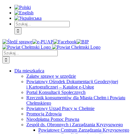
Skip
Skip
Skip
to:
to:
to:
Treść
Menu
Menu
główna
główne
dodatkowe
Szukaj
Śledź
E-
Facebook
BIP
Instagram
sprawę
PUAP
Szukaj
Dla mieszkańca
Załatw sprawę w urzędzie
Powiatowy Ośrodek Dokumentacji Geodezyjnej
i Kartograficznej – Katalog e-Usług
Portal Konsultacji Społecznych
Rzecznik konsumentów dla Miasta Chełm i Powiatu
Chełmskiego
Powiatowy Urząd Pracy w Chełmie
Promocja Zdrowia
Nieodpłatna Pomoc Prawna
Zespół ds. Obronnych i Zarządzania Kryzysowego
Powiatowe Centrum Zarządzania Kryzysowego