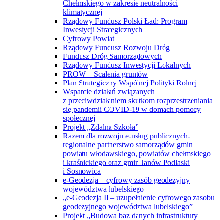
Chełmskiego w zakresie neutralności
klimatycznej
Rządowy Fundusz Polski Ład: Program
Inwestycji Strategicznych
Cyfrowy Powiat
Rządowy Fundusz Rozwoju Dróg
Fundusz Dróg Samorządowych
Rządowy Fundusz Inwestycji Lokalnych
PROW – Scalenia gruntów
Plan Strategiczny Wspólnej Polityki Rolnej
Wsparcie działań związanych
z przeciwdziałaniem skutkom rozprzestrzeniania
się pandemii COVID-19 w domach pomocy
społecznej
Projekt „Zdalna Szkoła”
Razem dla rozwoju e-usług publicznych-
regionalne partnerstwo samorządów gmin
powiatu włodawskiego, powiatów chełmskiego
i kraśnickiego oraz gmin Janów Podlaski
i Sosnowica
e-Geodezja – cyfrowy zasób geodezyjny
województwa lubelskiego
„e-Geodezja II – uzupełnienie cyfrowego zasobu
geodezyjnego województwa lubelskiego”
Projekt „Budowa baz danych infrastruktury