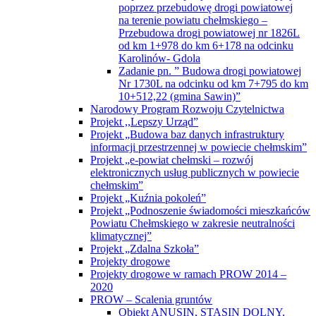
poprzez przebudowę drogi powiatowej
na terenie powiatu chełmskiego –
Przebudowa drogi powiatowej nr 1826L
od km 1+978 do km 6+178 na odcinku
Karolinów- Gdola
Zadanie pn. ” Budowa drogi powiatowej
Nr 1730L na odcinku od km 7+795 do km
10+512,22 (gmina Sawin)”
Narodowy Program Rozwoju Czytelnictwa
Projekt ,,Lepszy Urząd”
Projekt „Budowa baz danych infrastruktury
informacji przestrzennej w powiecie chełmskim”
Projekt „e-powiat chełmski – rozwój
elektronicznych usług publicznych w powiecie
chełmskim”
Projekt „Kuźnia pokoleń”
Projekt „Podnoszenie świadomości mieszkańców
Powiatu Chełmskiego w zakresie neutralności
klimatycznej”
Projekt „Zdalna Szkoła”
Projekty drogowe
Projekty drogowe w ramach PROW 2014 –
2020
PROW – Scalenia gruntów
Obiekt ANUSIN, STASIN DOLNY,