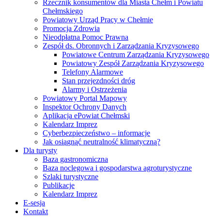
Rzecznik konsumentów dla Miasta Chełm i Powiatu
Chełmskiego
Powiatowy Urząd Pracy w Chełmie
Promocja Zdrowia
Nieodpłatna Pomoc Prawna
Zespół ds. Obronnych i Zarządzania Kryzysowego
Powiatowe Centrum Zarządzania Kryzysowego
Powiatowy Zespół Zarządzania Kryzysowego
Telefony Alarmowe
Stan przejezdności dróg
Alarmy i Ostrzeżenia
Powiatowy Portal Mapowy
Inspektor Ochrony Danych
Aplikacja ePowiat Chełmski
Kalendarz Imprez
Cyberbezpieczeństwo – informacje
Jak osiągnąć neutralność klimatyczną?
Dla turysty
Baza gastronomiczna
Baza noclegowa i gospodarstwa agroturystyczne
Szlaki turystyczne
Publikacje
Kalendarz Imprez
E-sesja
Kontakt