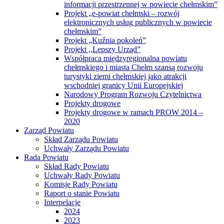
informacji przestrzennej w powiecie chełmskim”
Projekt „e-powiat chełmski – rozwój
elektronicznych usług publicznych w powiecie
chełmskim”
Projekt „Kuźnia pokoleń”
Projekt ,,Lepszy Urząd”
Współpraca międzyregionalna powiatu
chełmskiego i miasta Chełm szansą rozwoju
turystyki ziemi chełmskiej jako atrakcji
wschodniej granicy Unii Europejskiej
Narodowy Program Rozwoju Czytelnictwa
Projekty drogowe
Projekty drogowe w ramach PROW 2014 –
2020
Zarząd Powiatu
Skład Zarządu Powiatu
Uchwały Zarządu Powiatu
Rada Powiatu
Skład Rady Powiatu
Uchwały Rady Powiatu
Komisje Rady Powiatu
Raport o stanie Powiatu
Interpelacje
2024
2023