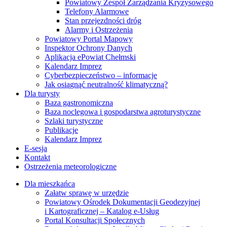
Powiatowy Zespół Zarządzania Kryzysowego
Telefony Alarmowe
Stan przejezdności dróg
Alarmy i Ostrzeżenia
Powiatowy Portal Mapowy
Inspektor Ochrony Danych
Aplikacja ePowiat Chełmski
Kalendarz Imprez
Cyberbezpieczeństwo – informacje
Jak osiągnąć neutralność klimatyczną?
Dla turysty
Baza gastronomiczna
Baza noclegowa i gospodarstwa agroturystyczne
Szlaki turystyczne
Publikacje
Kalendarz Imprez
E-sesja
Kontakt
Ostrzeżenia meteorologiczne
Dla mieszkańca
Załatw sprawę w urzędzie
Powiatowy Ośrodek Dokumentacji Geodezyjnej
i Kartograficznej – Katalog e-Usług
Portal Konsultacji Społecznych