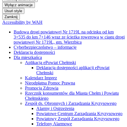
Wyłącz animacje
Usuń style
Zamknij
Accessibility by WAH
Budowa drogi powiatowej Nr 1719L na odcinku od km
3+535 do km 7+146 wraz ze ścieżką rowerową w ciągu drogi
powiatowej Nr 1719L, gm. Wierzbica
Cyberbezpieczeństwo – informacje
Deklaracja dostępności
Dla mieszkańca
Aplikacja ePowiat Chełmski
Deklaracja dostępności aplikacji ePowiat
Chełmski
Kalendarz Imprez
Nieodpłatna Pomoc Prawna
Promocja Zdrowia
Rzecznik konsumentów dla Miasta Chełm i Powiatu
Chełmskiego
Zespół ds. Obronnych i Zarządzania Kryzysowego
Alarmy i Ostrzeżenia
Powiatowe Centrum Zarządzania Kryzysowego
Powiatowy Zespół Zarządzania Kryzysowego
Telefony Alarmowe