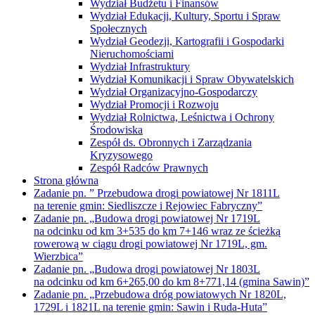
Wydział Budżetu i Finansów
Wydział Edukacji, Kultury, Sportu i Spraw
Społecznych
Wydział Geodezji, Kartografii i Gospodarki
Nieruchomościami
Wydział Infrastruktury
Wydział Komunikacji i Spraw Obywatelskich
Wydział Organizacyjno-Gospodarczy
Wydział Promocji i Rozwoju
Wydział Rolnictwa, Leśnictwa i Ochrony
Środowiska
Zespół ds. Obronnych i Zarządzania
Kryzysowego
Zespół Radców Prawnych
Strona główna
Zadanie pn. ” Przebudowa drogi powiatowej Nr 1811L
na terenie gmin: Siedliszcze i Rejowiec Fabryczny”
Zadanie pn. „Budowa drogi powiatowej Nr 1719L
na odcinku od km 3+535 do km 7+146 wraz ze ścieżką
rowerową w ciągu drogi powiatowej Nr 1719L, gm.
Wierzbica”
Zadanie pn. „Budowa drogi powiatowej Nr 1803L
na odcinku od km 6+265,00 do km 8+771,14 (gmina Sawin)”
Zadanie pn. „Przebudowa dróg powiatowych Nr 1820L,
1729L i 1821L na terenie gmin: Sawin i Ruda-Huta”