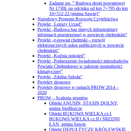
Zadanie pn. ” Budowa drogi powiatowej
Nr 1730L na odcinku od km 7+795 do km
10+512,22 (gmina Sawin)”
Narodowy Program Rozwoju Czytelnictwa
Projekt ,,Lepszy Urząd”
Projekt „Budowa baz danych infrastruktury
informacji przestrzennej w powiecie chełmskim”
Projekt „e-powiat chełmski – rozwój
elektronicznych usług publicznych w powiecie
chełmskim”
Projekt „Kuźnia pokoleń”
Projekt „Podnoszenie świadomości mieszkańców
Powiatu Chełmskiego w zakresie neutralności
klimatycznej”
Projekt „Zdalna Szkoła”
Projekty drogowe
Projekty drogowe w ramach PROW 2014 –
2020
PROW – Scalenia gruntów
Obiekt ANUSIN, STASIN DOLNY,
gmina Siedliszcze
Obiekt BUKOWA WIELKA cz.I,
BUKOWA WIELKA cz.II i ŚREDNI
ŁAN, gmina Sawin
Obiekt DEPUŁTYCZE KRÓLEWSKIE