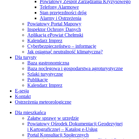
Powiatowy Zespół Zarządzania Kryzysowego
Telefony Alarmowe
Stan przejezdności dróg
Alarmy i Ostrzeżenia
Powiatowy Portal Mapowy
Inspektor Ochrony Danych
Aplikacja ePowiat Chełmski
Kalendarz Imprez
Cyberbezpieczeństwo – informacje
Jak osiągnąć neutralność klimatyczną?
Dla turysty
Baza gastronomiczna
Baza noclegowa i gospodarstwa agroturystyczne
Szlaki turystyczne
Publikacje
Kalendarz Imprez
E-sesja
Kontakt
Ostrzeżenia meteorologiczne
Dla mieszkańca
Załatw sprawę w urzędzie
Powiatowy Ośrodek Dokumentacji Geodezyjnej
i Kartograficznej – Katalog e-Usług
Portal Konsultacji Społecznych