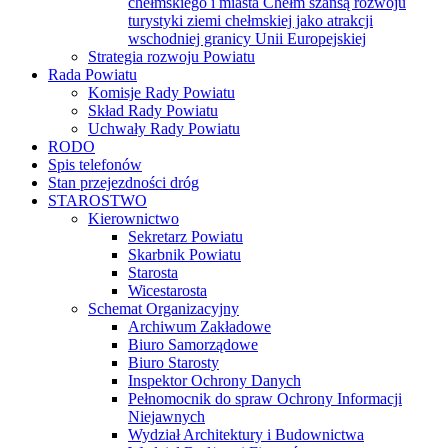
chełmskiego i miasta Chełm szansą rozwoju
turystyki ziemi chełmskiej jako atrakcji
wschodniej granicy Unii Europejskiej
Strategia rozwoju Powiatu
Rada Powiatu
Komisje Rady Powiatu
Skład Rady Powiatu
Uchwały Rady Powiatu
RODO
Spis telefonów
Stan przejezdności dróg
STAROSTWO
Kierownictwo
Sekretarz Powiatu
Skarbnik Powiatu
Starosta
Wicestarosta
Schemat Organizacyjny
Archiwum Zakładowe
Biuro Samorządowe
Biuro Starosty
Inspektor Ochrony Danych
Pełnomocnik do spraw Ochrony Informacji
Niejawnych
Wydział Architektury i Budownictwa