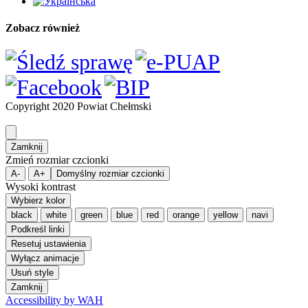
Zobacz również
Copyright 2020 Powiat Chełmski
Zamknij
Zmień rozmiar czcionki
A-
A+
Domyślny rozmiar czcionki
Wysoki kontrast
Wybierz kolor
black
white
green
blue
red
orange
yellow
navi
Podkreśl linki
Resetuj ustawienia
Wyłącz animacje
Usuń style
Zamknij
Accessibility by WAH