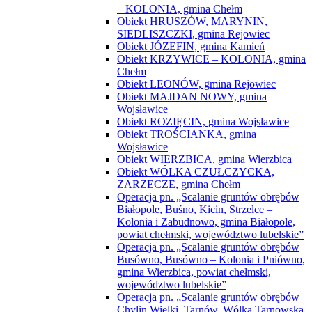
– KOLONIA, gmina Chełm
Obiekt HRUSZÓW, MARYNIN,
SIEDLISZCZKI, gmina Rejowiec
Obiekt JÓZEFIN, gmina Kamień
Obiekt KRZYWICE – KOLONIA, gmina
Chełm
Obiekt LEONÓW, gmina Rejowiec
Obiekt MAJDAN NOWY, gmina
Wojsławice
Obiekt ROZIĘCIN, gmina Wojsławice
Obiekt TROŚCIANKA, gmina
Wojsławice
Obiekt WIERZBICA, gmina Wierzbica
Obiekt WÓLKA CZUŁCZYCKA,
ZARZECZE, gmina Chełm
Operacja pn. „Scalanie gruntów obrębów
Białopole, Buśno, Kicin, Strzelce –
Kolonia i Zabudnowo, gmina Białopole,
powiat chełmski, województwo lubelskie”
Operacja pn. „Scalanie gruntów obrębów
Busówno, Busówno – Kolonia i Pniówno,
gmina Wierzbica, powiat chełmski,
województwo lubelskie”
Operacja pn. „Scalanie gruntów obrębów
Chylin Wielki, Tarnów, Wólka Tarnowska