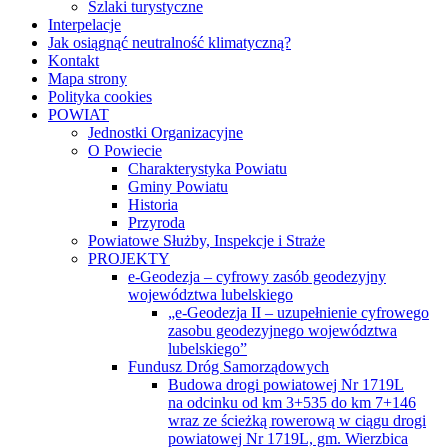
Szlaki turystyczne
Interpelacje
Jak osiągnąć neutralność klimatyczną?
Kontakt
Mapa strony
Polityka cookies
POWIAT
Jednostki Organizacyjne
O Powiecie
Charakterystyka Powiatu
Gminy Powiatu
Historia
Przyroda
Powiatowe Służby, Inspekcje i Straże
PROJEKTY
e-Geodezja – cyfrowy zasób geodezyjny
województwa lubelskiego
„e-Geodezja II – uzupełnienie cyfrowego
zasobu geodezyjnego województwa
lubelskiego”
Fundusz Dróg Samorządowych
Budowa drogi powiatowej Nr 1719L
na odcinku od km 3+535 do km 7+146
wraz ze ścieżką rowerową w ciągu drogi
powiatowej Nr 1719L, gm. Wierzbica