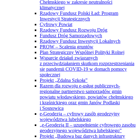
Chełmskiego w zakresie neutralności
klimatycznej
Rządowy Fundusz Polski Ład: Program
Inwestycji Strategicznych
Cyfrowy Powiat
Rządowy Fundusz Rozwoju Dróg
Fundusz Dróg Samorządowych
Rządowy Fundusz Inwestycji Lokalnych
PROW – Scalenia gruntów
Plan Strategiczny Wspólnej Polityki Rolnej
Wsparcie działań związanych
z przeciwdziałaniem skutkom rozprzestrzeniania
się pandemii COVID-19 w domach pomocy
społecznej
Projekt „Zdalna Szkoła”
Razem dla rozwoju e-usług publicznych-
regionalne partnerstwo samorządów gmin
powiatu włodawskiego, powiatów chełmskiego
i kraśnickiego oraz gmin Janów Podlaski
i Sosnowica
e-Geodezja – cyfrowy zasób geodezyjny
województwa lubelskiego
„e-Geodezja II – uzupełnienie cyfrowego zasobu
geodezyjnego województwa lubelskiego”
Projekt „Budowa baz danych infrastruktury