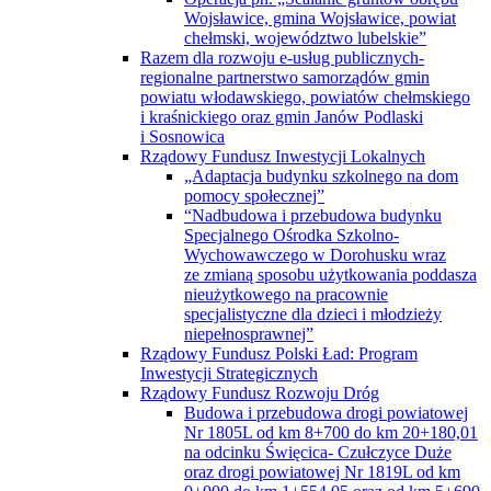
Wojsławice, gmina Wojsławice, powiat
chełmski, województwo lubelskie”
Razem dla rozwoju e-usług publicznych-
regionalne partnerstwo samorządów gmin
powiatu włodawskiego, powiatów chełmskiego
i kraśnickiego oraz gmin Janów Podlaski
i Sosnowica
Rządowy Fundusz Inwestycji Lokalnych
„Adaptacja budynku szkolnego na dom
pomocy społecznej”
“Nadbudowa i przebudowa budynku
Specjalnego Ośrodka Szkolno-
Wychowawczego w Dorohusku wraz
ze zmianą sposobu użytkowania poddasza
nieużytkowego na pracownie
specjalistyczne dla dzieci i młodzieży
niepełnosprawnej”
Rządowy Fundusz Polski Ład: Program
Inwestycji Strategicznych
Rządowy Fundusz Rozwoju Dróg
Budowa i przebudowa drogi powiatowej
Nr 1805L od km 8+700 do km 20+180,01
na odcinku Święcica- Czułczyce Duże
oraz drogi powiatowej Nr 1819L od km