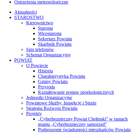
Ostrzeżenia meteorologiczne
Aktualności
STAROSTWO
Kierownictwo
Starosta
Wicestarosta
Sekretarz Powiatu
Skarbnik Powiatu
Spis telefonów
Schemat Organizacyjny
POWIAT
O Powiecie
Historia
Charakterystyka Powiatu
Gminy Powiatu
Przyroda
Kształtowanie postaw proekologicznych
Jednostki Organizacyjne
Powiatowe Służby, Inspekcje i Straże
Strategia Rozwoju Powiatu
Projekty
„Cyberbezpieczny Powiat Chełmski” w ramach
grantu „Cyberbezpieczny samorząd”
Podnoszenie świadomości mieszkańców Powiatu