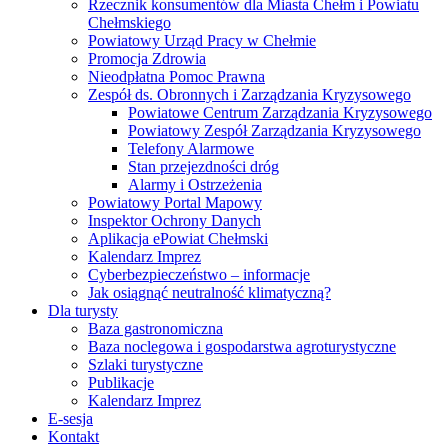
Rzecznik konsumentów dla Miasta Chełm i Powiatu
Chełmskiego
Powiatowy Urząd Pracy w Chełmie
Promocja Zdrowia
Nieodpłatna Pomoc Prawna
Zespół ds. Obronnych i Zarządzania Kryzysowego
Powiatowe Centrum Zarządzania Kryzysowego
Powiatowy Zespół Zarządzania Kryzysowego
Telefony Alarmowe
Stan przejezdności dróg
Alarmy i Ostrzeżenia
Powiatowy Portal Mapowy
Inspektor Ochrony Danych
Aplikacja ePowiat Chełmski
Kalendarz Imprez
Cyberbezpieczeństwo – informacje
Jak osiągnąć neutralność klimatyczną?
Dla turysty
Baza gastronomiczna
Baza noclegowa i gospodarstwa agroturystyczne
Szlaki turystyczne
Publikacje
Kalendarz Imprez
E-sesja
Kontakt