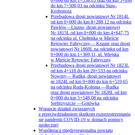
0+000 do km 1+554,05 oraz od km 5+690
do km 7+500,03 na odcinku Staw-
Krobonosz
Przebudowa drogi powiatowej Nr 1814L
od km 0+000 do km 8+288,12 na odcinku
Pawłów—Liszno, drogi powiatowej
Nr 1815L od km 0+000 do km 4+647,75
na odcinku ul. Chełmska w Mieście
Rejowiec Fabryczny— Krasne oraz drogi
powiatowej Nr 1869L na odcinku od km
0+000 do km 1+369,11, ul. Wiejska
w Mieście Rejowiec Fabryczny
Przebudowa drogi powiatowej Nr 1823L
od km 4+118 do km 20+533 na odcinku
Nowiny— Rudka, drogi powiatowej
nr 1824L od km 0+000 do km 6+519,65
na odcinku Ruda-Kolonia —Rudka
oraz drogi powiatowej Nr 1828L od km
0+000 do km 5+548,08 na odcinku
Srebrzyszcze —Gotówka
Wsparcie działań związanych
z przeciwdziałaniem skutkom rozprzestrzeniania
się pandemii COVID-19 w domach pomocy
społecznej
Współpraca międzyregionalna powiatu