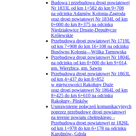
Budowa i przebudowa drogi powiatowej
Nr 1833L od km 1+582 do km 9+708
na odcinku Adamów Kolonia-Zagroda
oraz drogi powiatowej Nr 1834L od km
0+000 do km 8+375 na odcinku
Niedziałowice Drugie-Depułtycze
Królewskie
Przebudowa drogi powiatowej Nr 1719L
od km 7+908 do km 16+108 na odcinku
Busówno Kolonia—Wólka Tarnowska
Przebudowa drogi powiatowej Nr 1804L
na odcinku od km 0+000 do km 9+014,
gm. Wierzbica, gm. Sawin
Przebudowa drogi powiatowej Nr 1863L
od km 4+437 do km 8+852
w miejscowości Rakołupy Duże
oraz drogi powiatowej Nr 1864L od km
8+425 do km 6+610 na odcinku
Rakołupy- Plisków
Usprawnienie połączeń komunikacyjnych
poprzez przebudowę drogi powiatowej
na terenie powiatu chełmskiego –
Przebudowa drogi powiatowej nr 1826L
od km 1+978 do km 6+178 na odcinku
Karolinów- Gdola