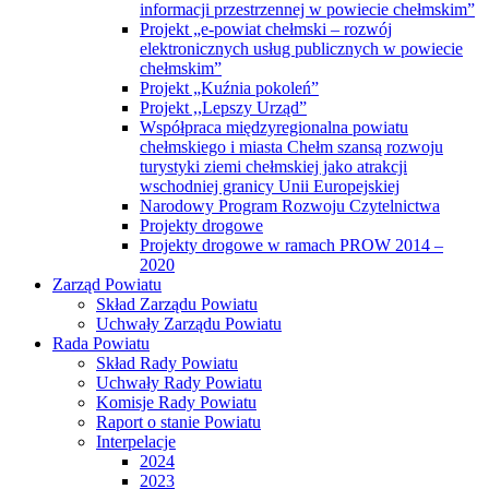
informacji przestrzennej w powiecie chełmskim”
Projekt „e-powiat chełmski – rozwój
elektronicznych usług publicznych w powiecie
chełmskim”
Projekt „Kuźnia pokoleń”
Projekt ,,Lepszy Urząd”
Współpraca międzyregionalna powiatu
chełmskiego i miasta Chełm szansą rozwoju
turystyki ziemi chełmskiej jako atrakcji
wschodniej granicy Unii Europejskiej
Narodowy Program Rozwoju Czytelnictwa
Projekty drogowe
Projekty drogowe w ramach PROW 2014 –
2020
Zarząd Powiatu
Skład Zarządu Powiatu
Uchwały Zarządu Powiatu
Rada Powiatu
Skład Rady Powiatu
Uchwały Rady Powiatu
Komisje Rady Powiatu
Raport o stanie Powiatu
Interpelacje
2024
2023