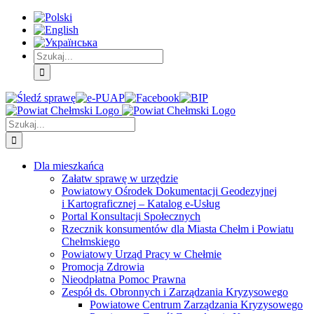
Skip
Skip
Skip
to:
to:
to:
Treść
Menu
Menu
główna
główne
dodatkowe
Szukaj
Śledź
E-
Facebook
BIP
Instagram
sprawę
PUAP
Szukaj
Dla mieszkańca
Załatw sprawę w urzędzie
Powiatowy Ośrodek Dokumentacji Geodezyjnej
i Kartograficznej – Katalog e-Usług
Portal Konsultacji Społecznych
Rzecznik konsumentów dla Miasta Chełm i Powiatu
Chełmskiego
Powiatowy Urząd Pracy w Chełmie
Promocja Zdrowia
Nieodpłatna Pomoc Prawna
Zespół ds. Obronnych i Zarządzania Kryzysowego
Powiatowe Centrum Zarządzania Kryzysowego