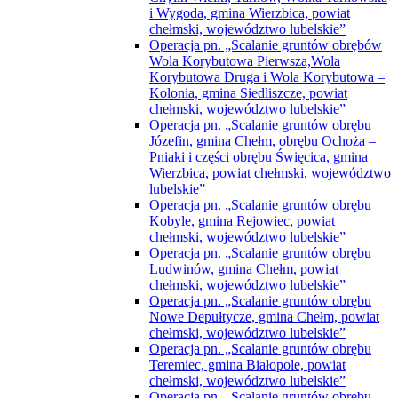
i Wygoda, gmina Wierzbica, powiat
chełmski, województwo lubelskie”
Operacja pn. „Scalanie gruntów obrębów
Wola Korybutowa Pierwsza,Wola
Korybutowa Druga i Wola Korybutowa –
Kolonia, gmina Siedliszcze, powiat
chełmski, województwo lubelskie”
Operacja pn. „Scalanie gruntów obrębu
Józefin, gmina Chełm, obrębu Ochoża –
Pniaki i części obrębu Święcica, gmina
Wierzbica, powiat chełmski, województwo
lubelskie”
Operacja pn. „Scalanie gruntów obrębu
Kobyle, gmina Rejowiec, powiat
chełmski, województwo lubelskie”
Operacja pn. „Scalanie gruntów obrębu
Ludwinów, gmina Chełm, powiat
chełmski, województwo lubelskie”
Operacja pn. „Scalanie gruntów obrębu
Nowe Depułtycze, gmina Chełm, powiat
chełmski, województwo lubelskie”
Operacja pn. „Scalanie gruntów obrębu
Teremiec, gmina Białopole, powiat
chełmski, województwo lubelskie”
Operacja pn. „Scalanie gruntów obrębu