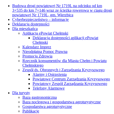
Budowa drogi powiatowej Nr 1719L na odcinku od km
3+535 do km 7+146 wraz ze ścieżką rowerową w ciągu drogi
powiatowej Nr 1719L, gm. Wierzbica
Cyberbezpieczeństwo – informacje
Deklaracja dostępności
Dla mieszkańca
Aplikacja ePowiat Chełmski
Deklaracja dostępności aplikacji ePowiat
Chełmski
Kalendarz Imprez
Nieodpłatna Pomoc Prawna
Promocja Zdrowia
Rzecznik konsumentów dla Miasta Chełm i Powiatu
Chełmskiego
Zespół ds. Obronnych i Zarządzania Kryzysowego
Alarmy i Ostrzeżenia
Powiatowe Centrum Zarządzania Kryzysowego
Powiatowy Zespół Zarządzania Kryzysowego
Telefony Alarmowe
Dla turysty
Baza gastronomiczna
Baza noclegowa i gospodarstwa agroturystyczne
Gospodarstwa agroturystyczne
Publikacje