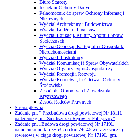
Biuro Starosty
Inspektor Ochrony Danych
Pełnomocnik do spraw Ochrony Informacji
Niejawnych
Wydział Architektury i Budownictwa
Wydział Budżetu i Finansów
Wydział Edukacji, Kultury, Sportu i Spraw
Społecznych
Wydział Geodezji, Kartografii i Gospodarki
Nieruchomościami
Wydział Infrastruktury
Wydział Komunikacji i Spraw Obywatelskich
Wydział Organizacyjno-Gospodarczy
Wydział Promocji i Rozwoju
Wydział Rolnictwa, Leśnictwa i Ochrony
Środowiska
Zespół ds. Obronnych i Zarządzania
Kryzysowego
Zespół Radców Prawnych
Strona główna
Zadanie pn. ” Przebudowa drogi powiatowej Nr 1811L
na terenie gmin: Siedliszcze i Rejowiec Fabryczny”
Zadanie pn. „Budowa drogi powiatowej Nr 1719L
na odcinku od km 3+535 do km 7+146 wraz ze ścieżką
rowerową w ciągu drogi powiatowej Nr 1719L, gm.