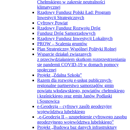
Chełmskiego w zakresie neutralności
klimatycznej
Rządowy Fundusz Polski Ład: Program
Inwestycji Strategicznych
Cyfrowy Powiat
Rządowy Fundusz Rozwoju Dróg
Fundusz Dróg Samorządowych
Rządowy Fundusz Inwestycji Lokalnych
PROW – Scalenia gruntów
Plan Strategiczny Wspólnej Polityki Rolnej
Wsparcie działań związanych
z przeciwdziałaniem skutkom rozprzestrzeniania
się pandemii COVID-19 w domach pomocy
społecznej
Projekt „Zdalna Szkoła”
Razem dla rozwoju e-usług publicznych-
regionalne partnerstwo samorządów gmin
powiatu włodawskiego, powiatów chełmskiego
i kraśnickiego oraz gmin Janów Podlaski
i Sosnowica
e-Geodezja – cyfrowy zasób geodezyjny
województwa lubelskiego
„e-Geodezja II – uzupełnienie cyfrowego zasobu
geodezyjnego województwa lubelskiego”
Projekt „Budowa baz danych infrastruktury