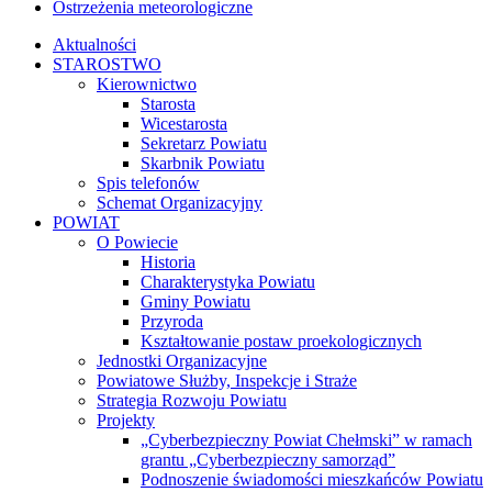
Ostrzeżenia meteorologiczne
Aktualności
STAROSTWO
Kierownictwo
Starosta
Wicestarosta
Sekretarz Powiatu
Skarbnik Powiatu
Spis telefonów
Schemat Organizacyjny
POWIAT
O Powiecie
Historia
Charakterystyka Powiatu
Gminy Powiatu
Przyroda
Kształtowanie postaw proekologicznych
Jednostki Organizacyjne
Powiatowe Służby, Inspekcje i Straże
Strategia Rozwoju Powiatu
Projekty
„Cyberbezpieczny Powiat Chełmski” w ramach
grantu „Cyberbezpieczny samorząd”
Podnoszenie świadomości mieszkańców Powiatu