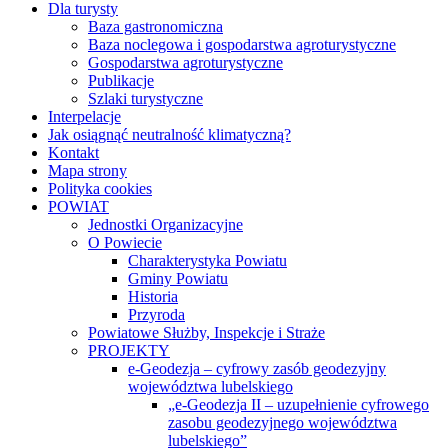
Dla turysty
Baza gastronomiczna
Baza noclegowa i gospodarstwa agroturystyczne
Gospodarstwa agroturystyczne
Publikacje
Szlaki turystyczne
Interpelacje
Jak osiągnąć neutralność klimatyczną?
Kontakt
Mapa strony
Polityka cookies
POWIAT
Jednostki Organizacyjne
O Powiecie
Charakterystyka Powiatu
Gminy Powiatu
Historia
Przyroda
Powiatowe Służby, Inspekcje i Straże
PROJEKTY
e-Geodezja – cyfrowy zasób geodezyjny
województwa lubelskiego
„e-Geodezja II – uzupełnienie cyfrowego
zasobu geodezyjnego województwa
lubelskiego”