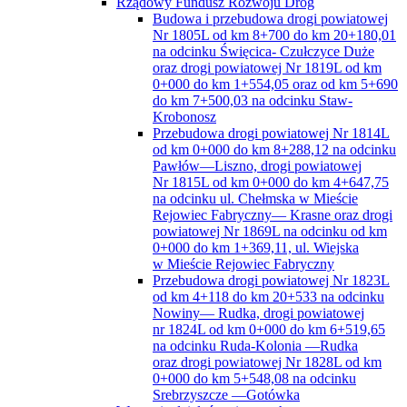
Rządowy Fundusz Rozwoju Dróg
Budowa i przebudowa drogi powiatowej
Nr 1805L od km 8+700 do km 20+180,01
na odcinku Święcica- Czułczyce Duże
oraz drogi powiatowej Nr 1819L od km
0+000 do km 1+554,05 oraz od km 5+690
do km 7+500,03 na odcinku Staw-
Krobonosz
Przebudowa drogi powiatowej Nr 1814L
od km 0+000 do km 8+288,12 na odcinku
Pawłów—Liszno, drogi powiatowej
Nr 1815L od km 0+000 do km 4+647,75
na odcinku ul. Chełmska w Mieście
Rejowiec Fabryczny— Krasne oraz drogi
powiatowej Nr 1869L na odcinku od km
0+000 do km 1+369,11, ul. Wiejska
w Mieście Rejowiec Fabryczny
Przebudowa drogi powiatowej Nr 1823L
od km 4+118 do km 20+533 na odcinku
Nowiny— Rudka, drogi powiatowej
nr 1824L od km 0+000 do km 6+519,65
na odcinku Ruda-Kolonia —Rudka
oraz drogi powiatowej Nr 1828L od km
0+000 do km 5+548,08 na odcinku
Srebrzyszcze —Gotówka