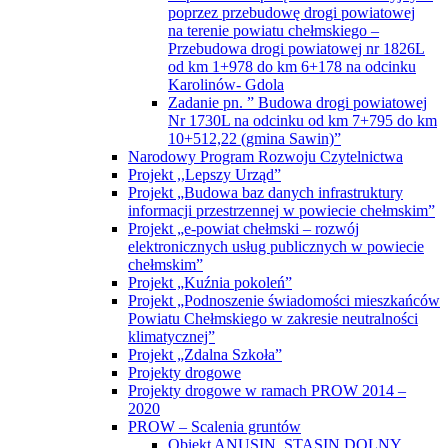
poprzez przebudowę drogi powiatowej
na terenie powiatu chełmskiego –
Przebudowa drogi powiatowej nr 1826L
od km 1+978 do km 6+178 na odcinku
Karolinów- Gdola
Zadanie pn. ” Budowa drogi powiatowej
Nr 1730L na odcinku od km 7+795 do km
10+512,22 (gmina Sawin)”
Narodowy Program Rozwoju Czytelnictwa
Projekt ,,Lepszy Urząd”
Projekt „Budowa baz danych infrastruktury
informacji przestrzennej w powiecie chełmskim”
Projekt „e-powiat chełmski – rozwój
elektronicznych usług publicznych w powiecie
chełmskim”
Projekt „Kuźnia pokoleń”
Projekt „Podnoszenie świadomości mieszkańców
Powiatu Chełmskiego w zakresie neutralności
klimatycznej”
Projekt „Zdalna Szkoła”
Projekty drogowe
Projekty drogowe w ramach PROW 2014 –
2020
PROW – Scalenia gruntów
Obiekt ANUSIN, STASIN DOLNY,