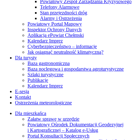
Powiatowy Zespół Zarządzania Kryzysowego
Telefony Alarmowe
Stan przejezdności dróg
Alarmy i Ostrzeżenia
Powiatowy Portal Mapowy
Inspektor Ochrony Danych
Aplikacja ePowiat Chełmski
Kalendarz Imprez
Cyberbezpieczeństwo – informacje
Jak osiągnąć neutralność klimatyczną?
Dla turysty
Baza gastronomiczna
Baza noclegowa i gospodarstwa agroturystyczne
Szlaki turystyczne
Publikacje
Kalendarz Imprez
E-sesja
Kontakt
Ostrzeżenia meteorologiczne
Dla mieszkańca
Załatw sprawę w urzędzie
Powiatowy Ośrodek Dokumentacji Geodezyjnej
i Kartograficznej – Katalog e-Usług
Portal Konsultacji Społecznych