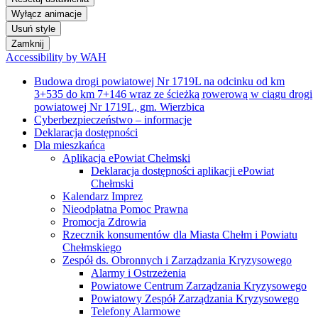
Wyłącz animacje
Usuń style
Zamknij
Accessibility by WAH
Budowa drogi powiatowej Nr 1719L na odcinku od km
3+535 do km 7+146 wraz ze ścieżką rowerową w ciągu drogi
powiatowej Nr 1719L, gm. Wierzbica
Cyberbezpieczeństwo – informacje
Deklaracja dostępności
Dla mieszkańca
Aplikacja ePowiat Chełmski
Deklaracja dostępności aplikacji ePowiat
Chełmski
Kalendarz Imprez
Nieodpłatna Pomoc Prawna
Promocja Zdrowia
Rzecznik konsumentów dla Miasta Chełm i Powiatu
Chełmskiego
Zespół ds. Obronnych i Zarządzania Kryzysowego
Alarmy i Ostrzeżenia
Powiatowe Centrum Zarządzania Kryzysowego
Powiatowy Zespół Zarządzania Kryzysowego
Telefony Alarmowe