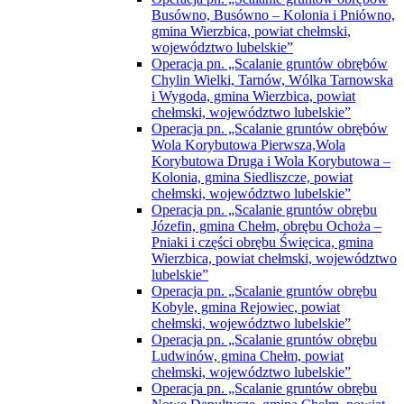
Busówno, Busówno – Kolonia i Pniówno,
gmina Wierzbica, powiat chełmski,
województwo lubelskie”
Operacja pn. „Scalanie gruntów obrębów
Chylin Wielki, Tarnów, Wólka Tarnowska
i Wygoda, gmina Wierzbica, powiat
chełmski, województwo lubelskie”
Operacja pn. „Scalanie gruntów obrębów
Wola Korybutowa Pierwsza,Wola
Korybutowa Druga i Wola Korybutowa –
Kolonia, gmina Siedliszcze, powiat
chełmski, województwo lubelskie”
Operacja pn. „Scalanie gruntów obrębu
Józefin, gmina Chełm, obrębu Ochoża –
Pniaki i części obrębu Święcica, gmina
Wierzbica, powiat chełmski, województwo
lubelskie”
Operacja pn. „Scalanie gruntów obrębu
Kobyle, gmina Rejowiec, powiat
chełmski, województwo lubelskie”
Operacja pn. „Scalanie gruntów obrębu
Ludwinów, gmina Chełm, powiat
chełmski, województwo lubelskie”
Operacja pn. „Scalanie gruntów obrębu