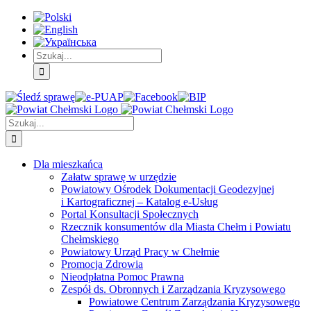
Skip
Skip
Skip
to:
to:
to:
Treść
Menu
Menu
główna
główne
dodatkowe
Szukaj
Śledź
E-
Facebook
BIP
Instagram
sprawę
PUAP
Szukaj
Dla mieszkańca
Załatw sprawę w urzędzie
Powiatowy Ośrodek Dokumentacji Geodezyjnej
i Kartograficznej – Katalog e-Usług
Portal Konsultacji Społecznych
Rzecznik konsumentów dla Miasta Chełm i Powiatu
Chełmskiego
Powiatowy Urząd Pracy w Chełmie
Promocja Zdrowia
Nieodpłatna Pomoc Prawna
Zespół ds. Obronnych i Zarządzania Kryzysowego
Powiatowe Centrum Zarządzania Kryzysowego