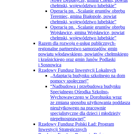
Nowe Depułtycze, gmina Chełm, powiat
chełmski, województwo lubelskie”
Operacja pn. „Scalanie gruntów obrębu
Teremiec, gmina Białopole, powiat
chełmski, województwo lubelskie”
Operacja pn. „Scalanie gruntów obrębu
Wojsławice, gmina Wojsławice, powiat
chełmski, województwo lubelskie”
Razem dla rozwoju e-usług publicznych-
regionalne partnerstwo samorządów gmin
powiatu włodawskiego, powiatów chełmskiego
i kraśnickiego oraz gmin Janów Podlaski
i Sosnowica
Rządowy Fundusz Inwestycji Lokalnych
„Adaptacja budynku szkolnego na dom
pomocy społecznej”
“Nadbudowa i przebudowa budynku
Specjalnego Ośrodka Szkolno-
Wychowawczego w Dorohusku wraz
ze zmianą sposobu użytkowania poddasza
nieużytkowego na pracownie
specjalistyczne dla dzieci i młodzieży
niepełnosprawnej”
Rządowy Fundusz Polski Ład: Program
Inwestycji Strategicznych