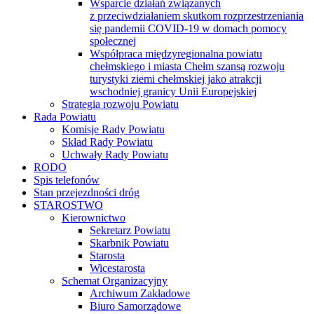
Wsparcie działań związanych
z przeciwdziałaniem skutkom rozprzestrzeniania
się pandemii COVID-19 w domach pomocy
społecznej
Współpraca międzyregionalna powiatu
chełmskiego i miasta Chełm szansą rozwoju
turystyki ziemi chełmskiej jako atrakcji
wschodniej granicy Unii Europejskiej
Strategia rozwoju Powiatu
Rada Powiatu
Komisje Rady Powiatu
Skład Rady Powiatu
Uchwały Rady Powiatu
RODO
Spis telefonów
Stan przejezdności dróg
STAROSTWO
Kierownictwo
Sekretarz Powiatu
Skarbnik Powiatu
Starosta
Wicestarosta
Schemat Organizacyjny
Archiwum Zakładowe
Biuro Samorządowe