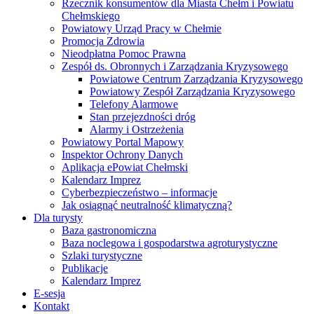
Rzecznik konsumentów dla Miasta Chełm i Powiatu
Chełmskiego
Powiatowy Urząd Pracy w Chełmie
Promocja Zdrowia
Nieodpłatna Pomoc Prawna
Zespół ds. Obronnych i Zarządzania Kryzysowego
Powiatowe Centrum Zarządzania Kryzysowego
Powiatowy Zespół Zarządzania Kryzysowego
Telefony Alarmowe
Stan przejezdności dróg
Alarmy i Ostrzeżenia
Powiatowy Portal Mapowy
Inspektor Ochrony Danych
Aplikacja ePowiat Chełmski
Kalendarz Imprez
Cyberbezpieczeństwo – informacje
Jak osiągnąć neutralność klimatyczną?
Dla turysty
Baza gastronomiczna
Baza noclegowa i gospodarstwa agroturystyczne
Szlaki turystyczne
Publikacje
Kalendarz Imprez
E-sesja
Kontakt