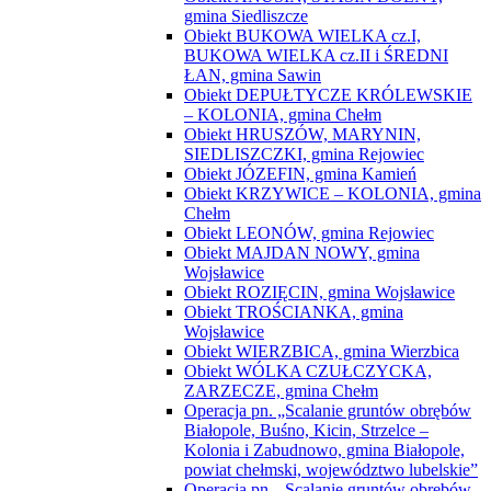
gmina Siedliszcze
Obiekt BUKOWA WIELKA cz.I,
BUKOWA WIELKA cz.II i ŚREDNI
ŁAN, gmina Sawin
Obiekt DEPUŁTYCZE KRÓLEWSKIE
– KOLONIA, gmina Chełm
Obiekt HRUSZÓW, MARYNIN,
SIEDLISZCZKI, gmina Rejowiec
Obiekt JÓZEFIN, gmina Kamień
Obiekt KRZYWICE – KOLONIA, gmina
Chełm
Obiekt LEONÓW, gmina Rejowiec
Obiekt MAJDAN NOWY, gmina
Wojsławice
Obiekt ROZIĘCIN, gmina Wojsławice
Obiekt TROŚCIANKA, gmina
Wojsławice
Obiekt WIERZBICA, gmina Wierzbica
Obiekt WÓLKA CZUŁCZYCKA,
ZARZECZE, gmina Chełm
Operacja pn. „Scalanie gruntów obrębów
Białopole, Buśno, Kicin, Strzelce –
Kolonia i Zabudnowo, gmina Białopole,
powiat chełmski, województwo lubelskie”
Operacja pn. „Scalanie gruntów obrębów