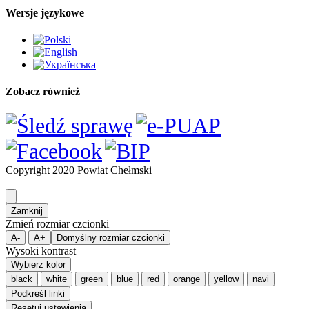
Wersje językowe
Zobacz również
Copyright 2020 Powiat Chełmski
Zamknij
Zmień rozmiar czcionki
A-
A+
Domyślny rozmiar czcionki
Wysoki kontrast
Wybierz kolor
black
white
green
blue
red
orange
yellow
navi
Podkreśl linki
Resetuj ustawienia