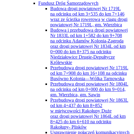
Fundusz Dróg Samorządowych
Budowa drogi powiatowej Nr 1719L
na odcinku od km 3+535 do km 7+146
wraz ze ścieżką rowerową w ciągu drogi
powiatowej Nr 1719L, gm. Wierzbica
Budowa i przebudowa drogi powiatowej
Nr 1833L od km 1+582 do km 9+708
na odcinku Adamów Kolonia-Zagroda
oraz drogi powiatowej Nr 1834L od km
0+000 do km 8+375 na odcinku
Niedziałowice Drugie-Depułtycze
Królewskie
Przebudowa drogi powiatowej Nr 1719L
od km 7+908 do km 16+108 na odcinku
Busówno Kolonia—Wólka Tarnowska
Przebudowa drogi powiatowej Nr 1804L
na odcinku od km 0+000 do km 9+014,
gm. Wierzbica, gm. Sawin
Przebudowa drogi powiatowej Nr 1863L
od km 4+437 do km 8+852
w miejscowości Rakołupy Duże
oraz drogi powiatowej Nr 1864L od km
8+425 do km 6+610 na odcinku
Rakołupy- Plisków
Usprawnienie połączeń komunikacyjnych