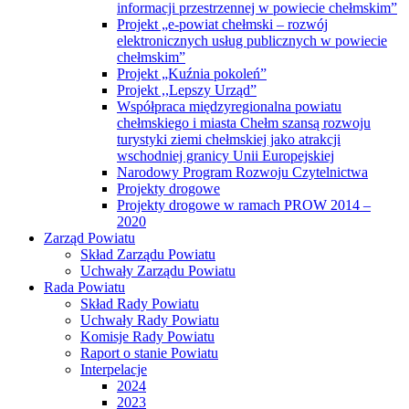
informacji przestrzennej w powiecie chełmskim”
Projekt „e-powiat chełmski – rozwój
elektronicznych usług publicznych w powiecie
chełmskim”
Projekt „Kuźnia pokoleń”
Projekt ,,Lepszy Urząd”
Współpraca międzyregionalna powiatu
chełmskiego i miasta Chełm szansą rozwoju
turystyki ziemi chełmskiej jako atrakcji
wschodniej granicy Unii Europejskiej
Narodowy Program Rozwoju Czytelnictwa
Projekty drogowe
Projekty drogowe w ramach PROW 2014 –
2020
Zarząd Powiatu
Skład Zarządu Powiatu
Uchwały Zarządu Powiatu
Rada Powiatu
Skład Rady Powiatu
Uchwały Rady Powiatu
Komisje Rady Powiatu
Raport o stanie Powiatu
Interpelacje
2024
2023