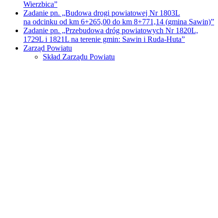
Wierzbica”
Zadanie pn. „Budowa drogi powiatowej Nr 1803L
na odcinku od km 6+265,00 do km 8+771,14 (gmina Sawin)”
Zadanie pn. „Przebudowa dróg powiatowych Nr 1820L,
1729L i 1821L na terenie gmin: Sawin i Ruda-Huta”
Zarząd Powiatu
Skład Zarządu Powiatu