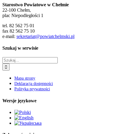
Zobacz również
Copyright 2020 Powiat Chełmski
Zamknij
Zmień rozmiar czcionki
A-
A+
Domyślny rozmiar czcionki
Wysoki kontrast
Wybierz kolor
black
white
green
blue
red
orange
yellow
navi
Podkreśl linki
Resetuj ustawienia
Wyłącz animacje
Usuń style
Zamknij