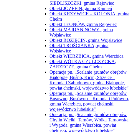
Chylin Wielki, Tarnów, Wólka Tarnowska
i Wygoda, gmina Wierzbica, powiat
chełmski, województwo lubelskie”
Operacja pn. „Scalanie gruntów obrębów
Wola Korybutowa Pierwsza,Wola
Korybutowa Druga i Wola Korybutowa –
Kolonia, gmina Siedliszcze, powiat
chełmski, województwo lubelskie”
Operacja pn. „Scalanie gruntów obrębu
Józefin, gmina Chełm, obrębu Ochoża –
Pniaki i części obrębu Święcica, gmina
Wierzbica, powiat chełmski, województwo
lubelskie”
Operacja pn. „Scalanie gruntów obrębu
Kobyle, gmina Rejowiec, powiat
chełmski, województwo lubelskie”
Operacja pn. „Scalanie gruntów obrębu
Ludwinów, gmina Chełm, powiat
chełmski, województwo lubelskie”
Operacja pn. „Scalanie gruntów obrębu
Nowe Depułtycze, gmina Chełm, powiat
chełmski, województwo lubelskie”
Operacja pn. „Scalanie gruntów obrębu
Teremiec, gmina Białopole, powiat
chełmski, województwo lubelskie”