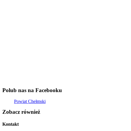
Polub nas na Facebooku
Powiat Chełmski
sekretariat@powiatchelmski.pl
Szukaj w serwisie
Szukaj
Mapa strony
Deklaracja dostępności
Polityka prywatności
Wersje językowe