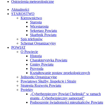
Ostrzeżenia meteorologiczne
Aktualności
STAROSTWO
Kierownictwo
Starosta
Wicestarosta
Sekretarz Powiatu
Skarbnik Powiatu
Spis telefonów
Schemat Organizacyjny
POWIAT
O Powiecie
Historia
Charakterystyka Powiatu
Gminy Powiatu
Przyroda
Kształtowanie postaw proekologicznych
Jednostki Organizacyjne
Powiatowe Służby, Inspekcje i Straże
Strategia Rozwoju Powiatu
Projekty
„Cyberbezpieczny Powiat Chełmski” w ramach
grantu „Cyberbezpieczny samorząd”
Podnoszenie świadomości mieszkańców Powiatu