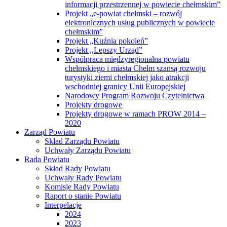
informacji przestrzennej w powiecie chełmskim”
Projekt „e-powiat chełmski – rozwój
elektronicznych usług publicznych w powiecie
chełmskim”
Projekt „Kuźnia pokoleń”
Projekt ,,Lepszy Urząd”
Współpraca międzyregionalna powiatu
chełmskiego i miasta Chełm szansą rozwoju
turystyki ziemi chełmskiej jako atrakcji
wschodniej granicy Unii Europejskiej
Narodowy Program Rozwoju Czytelnictwa
Projekty drogowe
Projekty drogowe w ramach PROW 2014 –
2020
Zarząd Powiatu
Skład Zarządu Powiatu
Uchwały Zarządu Powiatu
Rada Powiatu
Skład Rady Powiatu
Uchwały Rady Powiatu
Komisje Rady Powiatu
Raport o stanie Powiatu
Interpelacje
2024
2023