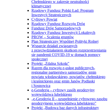
Chełmskiego w zakresie neutralności
klimatycznej
Rządowy Fundusz Polski Ład: Program
Inwestycji Strategicznych
Cyfrowy Powiat
Rządowy Fundusz Rozwoju Dróg
Fundusz Dróg Samorządowych
Rządowy Fundusz Inwestycji Lokalnych
PROW – Scalenia gruntów
Plan Strategiczny Wspólnej Polityki Rolnej
Wsparcie działań związanych
z przeciwdziałaniem skutkom rozprzestrzeniania
się pandemii COVID-19 w domach pomocy
społecznej
Projekt „Zdalna Szkoła”
Razem dla rozwoju e-usług publicznych-
regionalne partnerstwo samorządów gmin
powiatu włodawskiego, powiatów chełmskiego
i kraśnickiego oraz gmin Janów Podlaski
i Sosnowica
e-Geodezja – cyfrowy zasób geodezyjny
województwa lubelskiego
„e-Geodezja II – uzupełnienie cyfrowego zasobu
geodezyjnego województwa lubelskiego”
Projekt „Budowa baz danych infrastruktury