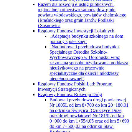
oraz drogi powiatowej Nr 1819L od km
0+000 do km 1+554,05 oraz od km 5+690
do km 7+500,03 na odcinku Staw-
Krobonosz
Przebudowa drogi powiatowej Nr 1814L
od km 0+000 do km 8+288,12 na odcinku
Pawłów—Liszno, drogi powiatowej
Nr 1815L od km 0+000 do km 4+647,75
na odcinku ul. Chełmska w Mieście
Rejowiec Fabryczny— Krasne oraz drogi
powiatowej Nr 1869L na odcinku od km
0+000 do km 1+369,11, ul. Wiejska
w Mieście Rejowiec Fabryczny
Przebudowa drogi powiatowej Nr 1823L
od km 4+118 do km 20+533 na odcinku
Nowiny— Rudka, drogi powiatowej
nr 1824L od km 0+000 do km 6+519,65
na odcinku Ruda-Kolonia —Rudka
oraz drogi powiatowej Nr 1828L od km
0+000 do km 5+548,08 na odcinku
Srebrzyszcze —Gotówka
Wsparcie działań związanych
z przeciwdziałaniem skutkom rozprzestrzeniania
się pandemii COVID-19 w domach pomocy
społecznej