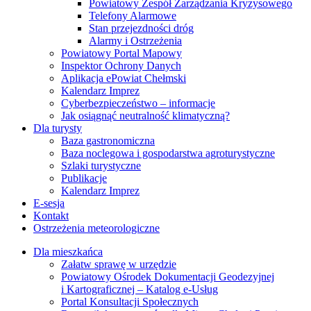
Powiatowy Zespół Zarządzania Kryzysowego
Telefony Alarmowe
Stan przejezdności dróg
Alarmy i Ostrzeżenia
Powiatowy Portal Mapowy
Inspektor Ochrony Danych
Aplikacja ePowiat Chełmski
Kalendarz Imprez
Cyberbezpieczeństwo – informacje
Jak osiągnąć neutralność klimatyczną?
Dla turysty
Baza gastronomiczna
Baza noclegowa i gospodarstwa agroturystyczne
Szlaki turystyczne
Publikacje
Kalendarz Imprez
E-sesja
Kontakt
Ostrzeżenia meteorologiczne
Dla mieszkańca
Załatw sprawę w urzędzie
Powiatowy Ośrodek Dokumentacji Geodezyjnej
i Kartograficznej – Katalog e-Usług
Portal Konsultacji Społecznych