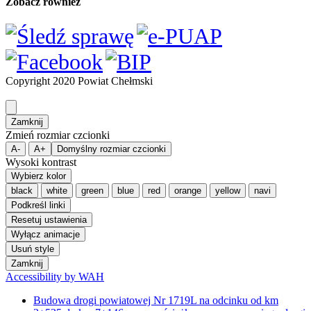
Accessibility by WAH
Budowa drogi powiatowej Nr 1719L na odcinku od km
3+535 do km 7+146 wraz ze ścieżką rowerową w ciągu drogi
powiatowej Nr 1719L, gm. Wierzbica
Cyberbezpieczeństwo – informacje
Deklaracja dostępności
Dla mieszkańca
Aplikacja ePowiat Chełmski
Deklaracja dostępności aplikacji ePowiat
Chełmski
Kalendarz Imprez
Nieodpłatna Pomoc Prawna
Promocja Zdrowia
Rzecznik konsumentów dla Miasta Chełm i Powiatu
Chełmskiego
Zespół ds. Obronnych i Zarządzania Kryzysowego
Alarmy i Ostrzeżenia
Powiatowe Centrum Zarządzania Kryzysowego
Powiatowy Zespół Zarządzania Kryzysowego
Telefony Alarmowe
Dla turysty
Baza gastronomiczna
Baza noclegowa i gospodarstwa agroturystyczne
Gospodarstwa agroturystyczne