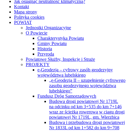
powiatowej Nr 1719L, gm. Wierzbica
Budowa i przebudowa drogi powiatowej
Nr 1833L od km 1+582 do km 9+708
na odcinku Adamów Kolonia-Zagroda
oraz drogi powiatowej Nr 1834L od km
0+000 do km 8+375 na odcinku
Niedziałowice Drugie-Depułtycze
Królewskie
Przebudowa drogi powiatowej Nr 1719L
od km 7+908 do km 16+108 na odcinku
Busówno Kolonia—Wólka Tarnowska
Przebudowa drogi powiatowej Nr 1804L
na odcinku od km 0+000 do km 9+014,
gm. Wierzbica, gm. Sawin
Przebudowa drogi powiatowej Nr 1863L
od km 4+437 do km 8+852
w miejscowości Rakołupy Duże
oraz drogi powiatowej Nr 1864L od km
8+425 do km 6+610 na odcinku
Rakołupy- Plisków
Usprawnienie połączeń komunikacyjnych
poprzez przebudowę drogi powiatowej
na terenie powiatu chełmskiego –
Przebudowa drogi powiatowej nr 1826L
od km 1+978 do km 6+178 na odcinku