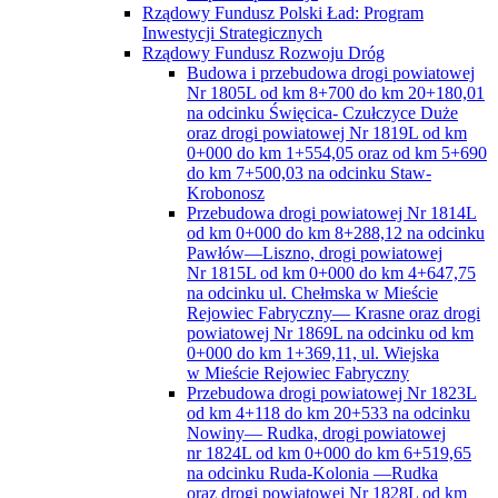
Rządowy Fundusz Polski Ład: Program
Inwestycji Strategicznych
Rządowy Fundusz Rozwoju Dróg
Budowa i przebudowa drogi powiatowej
Nr 1805L od km 8+700 do km 20+180,01
na odcinku Święcica- Czułczyce Duże
oraz drogi powiatowej Nr 1819L od km
0+000 do km 1+554,05 oraz od km 5+690
do km 7+500,03 na odcinku Staw-
Krobonosz
Przebudowa drogi powiatowej Nr 1814L
od km 0+000 do km 8+288,12 na odcinku
Pawłów—Liszno, drogi powiatowej
Nr 1815L od km 0+000 do km 4+647,75
na odcinku ul. Chełmska w Mieście
Rejowiec Fabryczny— Krasne oraz drogi
powiatowej Nr 1869L na odcinku od km
0+000 do km 1+369,11, ul. Wiejska
w Mieście Rejowiec Fabryczny
Przebudowa drogi powiatowej Nr 1823L
od km 4+118 do km 20+533 na odcinku
Nowiny— Rudka, drogi powiatowej
nr 1824L od km 0+000 do km 6+519,65
na odcinku Ruda-Kolonia —Rudka
oraz drogi powiatowej Nr 1828L od km