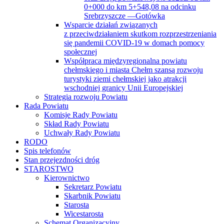
0+000 do km 5+548,08 na odcinku
Srebrzyszcze —Gotówka
Wsparcie działań związanych
z przeciwdziałaniem skutkom rozprzestrzeniania
się pandemii COVID-19 w domach pomocy
społecznej
Współpraca międzyregionalna powiatu
chełmskiego i miasta Chełm szansą rozwoju
turystyki ziemi chełmskiej jako atrakcji
wschodniej granicy Unii Europejskiej
Strategia rozwoju Powiatu
Rada Powiatu
Komisje Rady Powiatu
Skład Rady Powiatu
Uchwały Rady Powiatu
RODO
Spis telefonów
Stan przejezdności dróg
STAROSTWO
Kierownictwo
Sekretarz Powiatu
Skarbnik Powiatu
Starosta
Wicestarosta
Schemat Organizacyjny