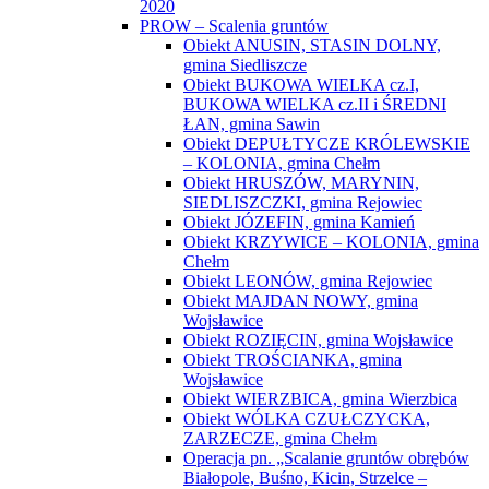
2020
PROW – Scalenia gruntów
Obiekt ANUSIN, STASIN DOLNY,
gmina Siedliszcze
Obiekt BUKOWA WIELKA cz.I,
BUKOWA WIELKA cz.II i ŚREDNI
ŁAN, gmina Sawin
Obiekt DEPUŁTYCZE KRÓLEWSKIE
– KOLONIA, gmina Chełm
Obiekt HRUSZÓW, MARYNIN,
SIEDLISZCZKI, gmina Rejowiec
Obiekt JÓZEFIN, gmina Kamień
Obiekt KRZYWICE – KOLONIA, gmina
Chełm
Obiekt LEONÓW, gmina Rejowiec
Obiekt MAJDAN NOWY, gmina
Wojsławice
Obiekt ROZIĘCIN, gmina Wojsławice
Obiekt TROŚCIANKA, gmina
Wojsławice
Obiekt WIERZBICA, gmina Wierzbica
Obiekt WÓLKA CZUŁCZYCKA,
ZARZECZE, gmina Chełm
Operacja pn. „Scalanie gruntów obrębów
Białopole, Buśno, Kicin, Strzelce –