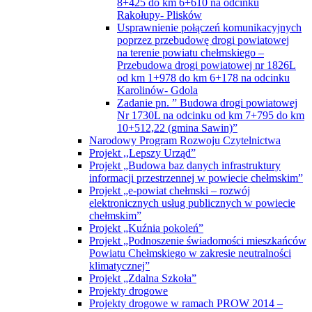
8+425 do km 6+610 na odcinku
Rakołupy- Plisków
Usprawnienie połączeń komunikacyjnych
poprzez przebudowę drogi powiatowej
na terenie powiatu chełmskiego –
Przebudowa drogi powiatowej nr 1826L
od km 1+978 do km 6+178 na odcinku
Karolinów- Gdola
Zadanie pn. ” Budowa drogi powiatowej
Nr 1730L na odcinku od km 7+795 do km
10+512,22 (gmina Sawin)”
Narodowy Program Rozwoju Czytelnictwa
Projekt ,,Lepszy Urząd”
Projekt „Budowa baz danych infrastruktury
informacji przestrzennej w powiecie chełmskim”
Projekt „e-powiat chełmski – rozwój
elektronicznych usług publicznych w powiecie
chełmskim”
Projekt „Kuźnia pokoleń”
Projekt „Podnoszenie świadomości mieszkańców
Powiatu Chełmskiego w zakresie neutralności
klimatycznej”
Projekt „Zdalna Szkoła”
Projekty drogowe
Projekty drogowe w ramach PROW 2014 –