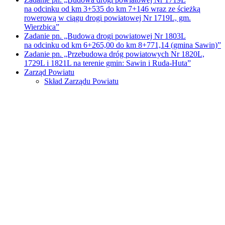
na odcinku od km 3+535 do km 7+146 wraz ze ścieżką
rowerową w ciągu drogi powiatowej Nr 1719L, gm.
Wierzbica”
Zadanie pn. „Budowa drogi powiatowej Nr 1803L
na odcinku od km 6+265,00 do km 8+771,14 (gmina Sawin)”
Zadanie pn. „Przebudowa dróg powiatowych Nr 1820L,
1729L i 1821L na terenie gmin: Sawin i Ruda-Huta”
Zarząd Powiatu
Skład Zarządu Powiatu