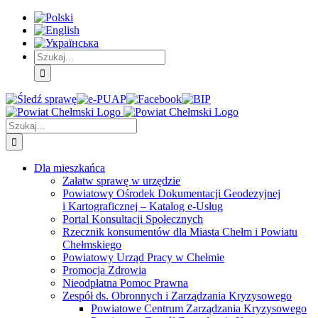
Skip
Skip
Skip
to:
to:
to:
Treść
Menu
Menu
główna
główne
dodatkowe
Szukaj
Śledź
E-
Facebook
BIP
Instagram
sprawę
PUAP
Szukaj
Dla mieszkańca
Załatw sprawę w urzędzie
Powiatowy Ośrodek Dokumentacji Geodezyjnej
i Kartograficznej – Katalog e-Usług
Portal Konsultacji Społecznych
Rzecznik konsumentów dla Miasta Chełm i Powiatu
Chełmskiego
Powiatowy Urząd Pracy w Chełmie
Promocja Zdrowia
Nieodpłatna Pomoc Prawna
Zespół ds. Obronnych i Zarządzania Kryzysowego
Powiatowe Centrum Zarządzania Kryzysowego