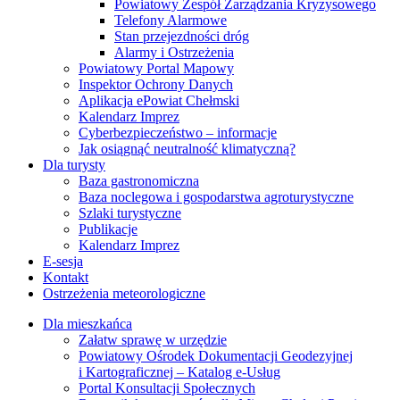
Powiatowy Zespół Zarządzania Kryzysowego
Telefony Alarmowe
Stan przejezdności dróg
Alarmy i Ostrzeżenia
Powiatowy Portal Mapowy
Inspektor Ochrony Danych
Aplikacja ePowiat Chełmski
Kalendarz Imprez
Cyberbezpieczeństwo – informacje
Jak osiągnąć neutralność klimatyczną?
Dla turysty
Baza gastronomiczna
Baza noclegowa i gospodarstwa agroturystyczne
Szlaki turystyczne
Publikacje
Kalendarz Imprez
E-sesja
Kontakt
Ostrzeżenia meteorologiczne
Dla mieszkańca
Załatw sprawę w urzędzie
Powiatowy Ośrodek Dokumentacji Geodezyjnej
i Kartograficznej – Katalog e-Usług
Portal Konsultacji Społecznych