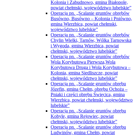
Kolonia i Zabudnowo, gmina Białopole,
powiat chełmski, województwo lubelskie”
Operacja pn. „Scalanie gruntów obrębów
Busówno, Busówno – Kolonia i Pniówno,
gmina Wierzbica, powiat chełmski,
województwo lubelskie”
Operacja pn. „Scalanie gruntów obrębów
Chylin Wielki, Tarnów, Wólka Tarnowska
i Wygoda, gmina Wierzbica, powiat
chełmski, województwo lubelskie”
Operacja pn. „Scalanie gruntów obrębów
Wola Korybutowa Pierwsza,Wola
Korybutowa Druga i Wola Korybutowa –
Kolonia, gmina Siedliszcze, powiat
chełmski, województwo lubelskie”
Operacja pn. „Scalanie gruntów obrębu
Józefin, gmina Chełm, obrębu Ochoża –
Pniaki i części obrębu Święcica, gmina
Wierzbica, powiat chełmski, województwo
lubelskie”
Operacja pn. „Scalanie gruntów obrębu
Kobyle, gmina Rejowiec, powiat
chełmski, województwo lubelskie”
Operacja pn. „Scalanie gruntów obrębu
Ludwinów, gmina Chełm, powiat