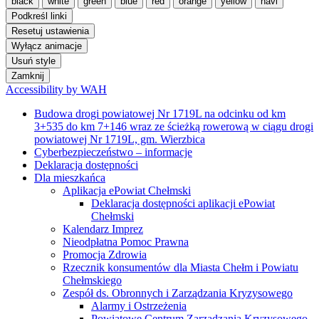
black
white
green
blue
red
orange
yellow
navi
Podkreśl linki
Resetuj ustawienia
Wyłącz animacje
Usuń style
Zamknij
Accessibility by WAH
Budowa drogi powiatowej Nr 1719L na odcinku od km
3+535 do km 7+146 wraz ze ścieżką rowerową w ciągu drogi
powiatowej Nr 1719L, gm. Wierzbica
Cyberbezpieczeństwo – informacje
Deklaracja dostępności
Dla mieszkańca
Aplikacja ePowiat Chełmski
Deklaracja dostępności aplikacji ePowiat
Chełmski
Kalendarz Imprez
Nieodpłatna Pomoc Prawna
Promocja Zdrowia
Rzecznik konsumentów dla Miasta Chełm i Powiatu
Chełmskiego
Zespół ds. Obronnych i Zarządzania Kryzysowego
Alarmy i Ostrzeżenia
Powiatowe Centrum Zarządzania Kryzysowego