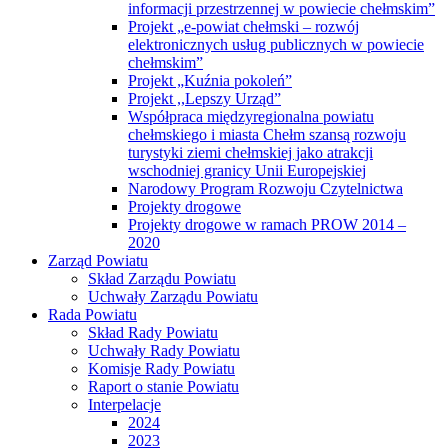
informacji przestrzennej w powiecie chełmskim”
Projekt „e-powiat chełmski – rozwój
elektronicznych usług publicznych w powiecie
chełmskim”
Projekt „Kuźnia pokoleń”
Projekt ,,Lepszy Urząd”
Współpraca międzyregionalna powiatu
chełmskiego i miasta Chełm szansą rozwoju
turystyki ziemi chełmskiej jako atrakcji
wschodniej granicy Unii Europejskiej
Narodowy Program Rozwoju Czytelnictwa
Projekty drogowe
Projekty drogowe w ramach PROW 2014 –
2020
Zarząd Powiatu
Skład Zarządu Powiatu
Uchwały Zarządu Powiatu
Rada Powiatu
Skład Rady Powiatu
Uchwały Rady Powiatu
Komisje Rady Powiatu
Raport o stanie Powiatu
Interpelacje
2024
2023