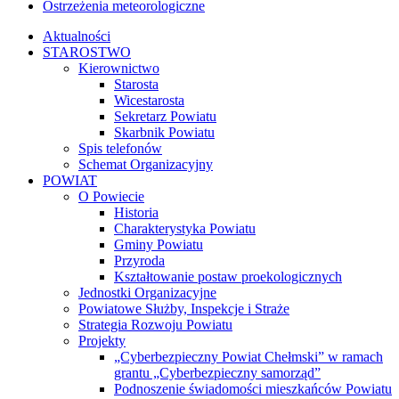
Ostrzeżenia meteorologiczne
Aktualności
STAROSTWO
Kierownictwo
Starosta
Wicestarosta
Sekretarz Powiatu
Skarbnik Powiatu
Spis telefonów
Schemat Organizacyjny
POWIAT
O Powiecie
Historia
Charakterystyka Powiatu
Gminy Powiatu
Przyroda
Kształtowanie postaw proekologicznych
Jednostki Organizacyjne
Powiatowe Służby, Inspekcje i Straże
Strategia Rozwoju Powiatu
Projekty
„Cyberbezpieczny Powiat Chełmski” w ramach
grantu „Cyberbezpieczny samorząd”
Podnoszenie świadomości mieszkańców Powiatu