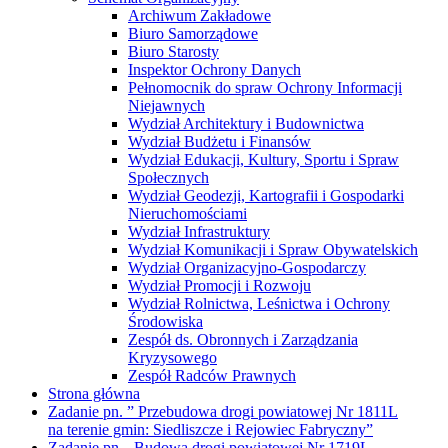
Archiwum Zakładowe
Biuro Samorządowe
Biuro Starosty
Inspektor Ochrony Danych
Pełnomocnik do spraw Ochrony Informacji
Niejawnych
Wydział Architektury i Budownictwa
Wydział Budżetu i Finansów
Wydział Edukacji, Kultury, Sportu i Spraw
Społecznych
Wydział Geodezji, Kartografii i Gospodarki
Nieruchomościami
Wydział Infrastruktury
Wydział Komunikacji i Spraw Obywatelskich
Wydział Organizacyjno-Gospodarczy
Wydział Promocji i Rozwoju
Wydział Rolnictwa, Leśnictwa i Ochrony
Środowiska
Zespół ds. Obronnych i Zarządzania
Kryzysowego
Zespół Radców Prawnych
Strona główna
Zadanie pn. ” Przebudowa drogi powiatowej Nr 1811L
na terenie gmin: Siedliszcze i Rejowiec Fabryczny”
Zadanie pn. „Budowa drogi powiatowej Nr 1719L