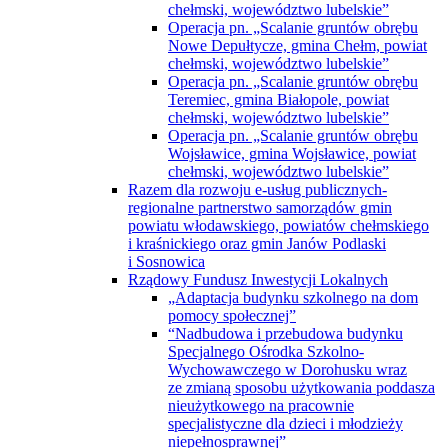
chełmski, województwo lubelskie”
Operacja pn. „Scalanie gruntów obrębu
Nowe Depułtycze, gmina Chełm, powiat
chełmski, województwo lubelskie”
Operacja pn. „Scalanie gruntów obrębu
Teremiec, gmina Białopole, powiat
chełmski, województwo lubelskie”
Operacja pn. „Scalanie gruntów obrębu
Wojsławice, gmina Wojsławice, powiat
chełmski, województwo lubelskie”
Razem dla rozwoju e-usług publicznych-
regionalne partnerstwo samorządów gmin
powiatu włodawskiego, powiatów chełmskiego
i kraśnickiego oraz gmin Janów Podlaski
i Sosnowica
Rządowy Fundusz Inwestycji Lokalnych
„Adaptacja budynku szkolnego na dom
pomocy społecznej”
“Nadbudowa i przebudowa budynku
Specjalnego Ośrodka Szkolno-
Wychowawczego w Dorohusku wraz
ze zmianą sposobu użytkowania poddasza
nieużytkowego na pracownie
specjalistyczne dla dzieci i młodzieży
niepełnosprawnej”