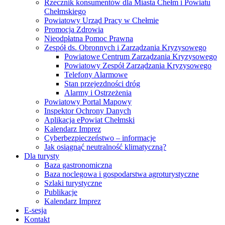
Rzecznik konsumentów dla Miasta Chełm i Powiatu
Chełmskiego
Powiatowy Urząd Pracy w Chełmie
Promocja Zdrowia
Nieodpłatna Pomoc Prawna
Zespół ds. Obronnych i Zarządzania Kryzysowego
Powiatowe Centrum Zarządzania Kryzysowego
Powiatowy Zespół Zarządzania Kryzysowego
Telefony Alarmowe
Stan przejezdności dróg
Alarmy i Ostrzeżenia
Powiatowy Portal Mapowy
Inspektor Ochrony Danych
Aplikacja ePowiat Chełmski
Kalendarz Imprez
Cyberbezpieczeństwo – informacje
Jak osiągnąć neutralność klimatyczną?
Dla turysty
Baza gastronomiczna
Baza noclegowa i gospodarstwa agroturystyczne
Szlaki turystyczne
Publikacje
Kalendarz Imprez
E-sesja
Kontakt