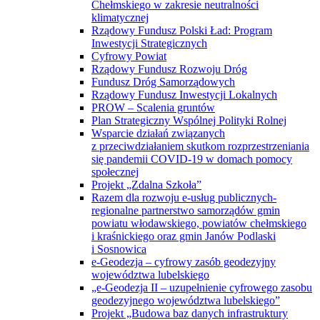
Chełmskiego w zakresie neutralności
klimatycznej
Rządowy Fundusz Polski Ład: Program
Inwestycji Strategicznych
Cyfrowy Powiat
Rządowy Fundusz Rozwoju Dróg
Fundusz Dróg Samorządowych
Rządowy Fundusz Inwestycji Lokalnych
PROW – Scalenia gruntów
Plan Strategiczny Wspólnej Polityki Rolnej
Wsparcie działań związanych
z przeciwdziałaniem skutkom rozprzestrzeniania
się pandemii COVID-19 w domach pomocy
społecznej
Projekt „Zdalna Szkoła”
Razem dla rozwoju e-usług publicznych-
regionalne partnerstwo samorządów gmin
powiatu włodawskiego, powiatów chełmskiego
i kraśnickiego oraz gmin Janów Podlaski
i Sosnowica
e-Geodezja – cyfrowy zasób geodezyjny
województwa lubelskiego
„e-Geodezja II – uzupełnienie cyfrowego zasobu
geodezyjnego województwa lubelskiego”
Projekt „Budowa baz danych infrastruktury