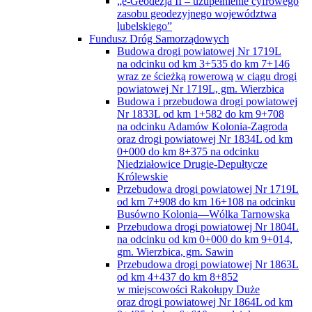
„e-Geodezja II – uzupełnienie cyfrowego
zasobu geodezyjnego województwa
lubelskiego”
Fundusz Dróg Samorządowych
Budowa drogi powiatowej Nr 1719L
na odcinku od km 3+535 do km 7+146
wraz ze ścieżką rowerową w ciągu drogi
powiatowej Nr 1719L, gm. Wierzbica
Budowa i przebudowa drogi powiatowej
Nr 1833L od km 1+582 do km 9+708
na odcinku Adamów Kolonia-Zagroda
oraz drogi powiatowej Nr 1834L od km
0+000 do km 8+375 na odcinku
Niedziałowice Drugie-Depułtycze
Królewskie
Przebudowa drogi powiatowej Nr 1719L
od km 7+908 do km 16+108 na odcinku
Busówno Kolonia—Wólka Tarnowska
Przebudowa drogi powiatowej Nr 1804L
na odcinku od km 0+000 do km 9+014,
gm. Wierzbica, gm. Sawin
Przebudowa drogi powiatowej Nr 1863L
od km 4+437 do km 8+852
w miejscowości Rakołupy Duże
oraz drogi powiatowej Nr 1864L od km