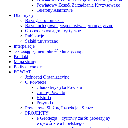
Powiatowy Zespół Zarządzania Kryzysowego
Telefony Alarmowe
Dla turysty
Baza gastronomiczna
Baza noclegowa i gospodarstwa agroturystyczne
Gospodarstwa agroturystyczne
Publikacje
Szlaki turystyczne
Interpelacje
Jak osiągnąć neutralność klimatyczną?
Kontakt
Mapa strony
Polityka cookies
POWIAT
Jednostki Organizacyjne
O Powiecie
Charakterystyka Powiatu
Gminy Powiatu
Historia
Przyroda
Powiatowe Służby, Inspekcje i Straże
PROJEKTY
e-Geodezja – cyfrowy zasób geodezyjny
województwa lubelskiego