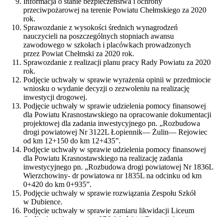
Informacja o stanie bezpieczeństwa i ochrony
przeciwpożarowej na terenie Powiatu Chełmskiego za 2020
rok.
Sprawozdanie z wysokości średnich wynagrodzeń
nauczycieli na poszczególnych stopniach awansu
zawodowego w szkołach i placówkach prowadzonych
przez Powiat Chełmski za 2020 rok.
Sprawozdanie z realizacji planu pracy Rady Powiatu za 2020
rok.
Podjęcie uchwały w sprawie wyrażenia opinii w przedmiocie
wniosku o wydanie decyzji o zezwoleniu na realizację
inwestycji drogowej.
Podjęcie uchwały w sprawie udzielenia pomocy finansowej
dla Powiatu Krasnostawskiego na opracowanie dokumentacji
projektowej dla zadania inwestycyjnego pn. „Rozbudowa
drogi powiatowej Nr 3122L Łopiennik— Żulin— Rejowiec
od km 12+150 do km 12+435”.
Podjęcie uchwały w sprawie udzielenia pomocy finansowej
dla Powiatu Krasnostawskiego na realizację zadania
inwestycyjnego pn. „Rozbudowa drogi powiatowej Nr 1836L
Wierzchowiny- dr powiatowa nr 1835L na odcinku od km
0+420 do km 0+935”.
Podjęcie uchwały w sprawie rozwiązania Zespołu Szkół
w Dubience.
Podjęcie uchwały w sprawie zamiaru likwidacji Liceum