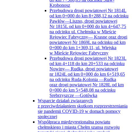
Krobonosz
Przebudowa drogi powiatowej Nr 1814L
od km 0+000 do km 8+288,12 na odcinku
Pawłów—Liszno, drogi powiatowej
Nr 1815L od km 0+000 do km 4+647,75
na odcinku ul. Chełmska w Mieście
Rejowiec Fabryczny— Krasne oraz drogi
powiatowej Nr 1869L na odcinku od km
0+000 do km 1+369,11, ul. Wiejska
w Mieście Rejowiec Fabryczny
Przebudowa drogi powiatowej Nr 1823L
od km 4+118 do km 20+533 na odcinku
Nowiny— Rudka, drogi powiatowej
nr 1824L od km 0+000 do km 6+519,65
na odcinku Ruda-Kolonia —Rudka
oraz drogi powiatowej Nr 1828L od km
0+000 do km 5+548,08 na odcinku
Srebrzyszcze —Gotówka
Wsparcie działań związanych
z przeciwdziałaniem skutkom rozprzestrzeniania
się pandemii COVID-19 w domach pomocy
społecznej
Współpraca międzyregionalna powiatu
chełmskiego i miasta Chełm szansą rozwoju