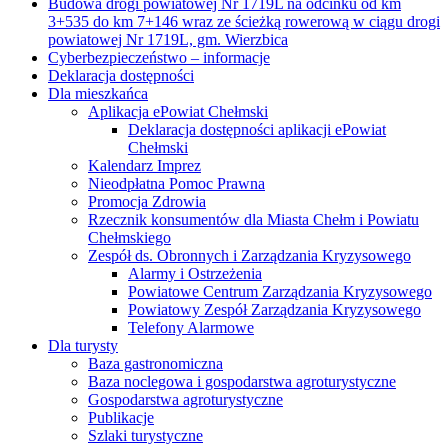
Budowa drogi powiatowej Nr 1719L na odcinku od km
3+535 do km 7+146 wraz ze ścieżką rowerową w ciągu drogi
powiatowej Nr 1719L, gm. Wierzbica
Cyberbezpieczeństwo – informacje
Deklaracja dostępności
Dla mieszkańca
Aplikacja ePowiat Chełmski
Deklaracja dostępności aplikacji ePowiat
Chełmski
Kalendarz Imprez
Nieodpłatna Pomoc Prawna
Promocja Zdrowia
Rzecznik konsumentów dla Miasta Chełm i Powiatu
Chełmskiego
Zespół ds. Obronnych i Zarządzania Kryzysowego
Alarmy i Ostrzeżenia
Powiatowe Centrum Zarządzania Kryzysowego
Powiatowy Zespół Zarządzania Kryzysowego
Telefony Alarmowe
Dla turysty
Baza gastronomiczna
Baza noclegowa i gospodarstwa agroturystyczne
Gospodarstwa agroturystyczne
Publikacje
Szlaki turystyczne