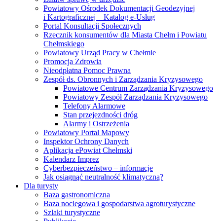
Powiatowy Ośrodek Dokumentacji Geodezyjnej
i Kartograficznej – Katalog e-Usług
Portal Konsultacji Społecznych
Rzecznik konsumentów dla Miasta Chełm i Powiatu
Chełmskiego
Powiatowy Urząd Pracy w Chełmie
Promocja Zdrowia
Nieodpłatna Pomoc Prawna
Zespół ds. Obronnych i Zarządzania Kryzysowego
Powiatowe Centrum Zarządzania Kryzysowego
Powiatowy Zespół Zarządzania Kryzysowego
Telefony Alarmowe
Stan przejezdności dróg
Alarmy i Ostrzeżenia
Powiatowy Portal Mapowy
Inspektor Ochrony Danych
Aplikacja ePowiat Chełmski
Kalendarz Imprez
Cyberbezpieczeństwo – informacje
Jak osiągnąć neutralność klimatyczną?
Dla turysty
Baza gastronomiczna
Baza noclegowa i gospodarstwa agroturystyczne
Szlaki turystyczne