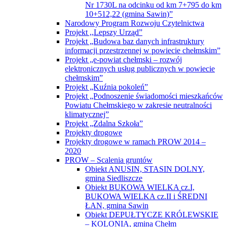
Nr 1730L na odcinku od km 7+795 do km
10+512,22 (gmina Sawin)”
Narodowy Program Rozwoju Czytelnictwa
Projekt ,,Lepszy Urząd”
Projekt „Budowa baz danych infrastruktury
informacji przestrzennej w powiecie chełmskim”
Projekt „e-powiat chełmski – rozwój
elektronicznych usług publicznych w powiecie
chełmskim”
Projekt „Kuźnia pokoleń”
Projekt „Podnoszenie świadomości mieszkańców
Powiatu Chełmskiego w zakresie neutralności
klimatycznej”
Projekt „Zdalna Szkoła”
Projekty drogowe
Projekty drogowe w ramach PROW 2014 –
2020
PROW – Scalenia gruntów
Obiekt ANUSIN, STASIN DOLNY,
gmina Siedliszcze
Obiekt BUKOWA WIELKA cz.I,
BUKOWA WIELKA cz.II i ŚREDNI
ŁAN, gmina Sawin
Obiekt DEPUŁTYCZE KRÓLEWSKIE
– KOLONIA, gmina Chełm