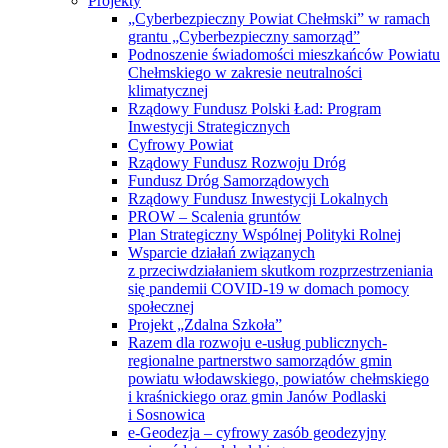
Projekty
„Cyberbezpieczny Powiat Chełmski” w ramach
grantu „Cyberbezpieczny samorząd”
Podnoszenie świadomości mieszkańców Powiatu
Chełmskiego w zakresie neutralności
klimatycznej
Rządowy Fundusz Polski Ład: Program
Inwestycji Strategicznych
Cyfrowy Powiat
Rządowy Fundusz Rozwoju Dróg
Fundusz Dróg Samorządowych
Rządowy Fundusz Inwestycji Lokalnych
PROW – Scalenia gruntów
Plan Strategiczny Wspólnej Polityki Rolnej
Wsparcie działań związanych
z przeciwdziałaniem skutkom rozprzestrzeniania
się pandemii COVID-19 w domach pomocy
społecznej
Projekt „Zdalna Szkoła”
Razem dla rozwoju e-usług publicznych-
regionalne partnerstwo samorządów gmin
powiatu włodawskiego, powiatów chełmskiego
i kraśnickiego oraz gmin Janów Podlaski
i Sosnowica
e-Geodezja – cyfrowy zasób geodezyjny