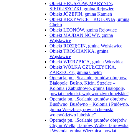
Obiekt HRUSZÓW, MARYNIN,
SIEDLISZCZKI, gmina Rejowiec
Obiekt JÓZEFIN, gmina Kamień
Obiekt KRZYWICE – KOLONIA, gmina
Chełm
Obiekt LEONÓW, gmina Rejowiec
Obiekt MAJDAN NOWY, gmina
Wojsławice
Obiekt ROZIĘCIN, gmina Wojsławice
Obiekt TROŚCIANKA, gmina
Wojsławice
Obiekt WIERZBICA, gmina Wierzbica
Obiekt WÓLKA CZUŁCZYCKA,
ZARZECZE, gmina Chełm
Operacja pn. „Scalanie gruntów obrębów
Białopole, Buśno, Kicin, Strzelce –
Kolonia i Zabudnowo, gmina Białopole,
powiat chełmski, województwo lubelskie”
Operacja pn. „Scalanie gruntów obrębów
Busówno, Busówno – Kolonia i Pniówno,
gmina Wierzbica, powiat chełmski,
województwo lubelskie”
Operacja pn. „Scalanie gruntów obrębów
Chylin Wielki, Tarnów, Wólka Tarnowska
i Wygoda, gmina Wierzbica, powiat