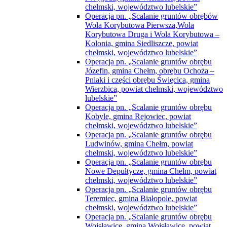
chełmski, województwo lubelskie”
Operacja pn. „Scalanie gruntów obrębów
Wola Korybutowa Pierwsza,Wola
Korybutowa Druga i Wola Korybutowa –
Kolonia, gmina Siedliszcze, powiat
chełmski, województwo lubelskie”
Operacja pn. „Scalanie gruntów obrębu
Józefin, gmina Chełm, obrębu Ochoża –
Pniaki i części obrębu Święcica, gmina
Wierzbica, powiat chełmski, województwo
lubelskie”
Operacja pn. „Scalanie gruntów obrębu
Kobyle, gmina Rejowiec, powiat
chełmski, województwo lubelskie”
Operacja pn. „Scalanie gruntów obrębu
Ludwinów, gmina Chełm, powiat
chełmski, województwo lubelskie”
Operacja pn. „Scalanie gruntów obrębu
Nowe Depułtycze, gmina Chełm, powiat
chełmski, województwo lubelskie”
Operacja pn. „Scalanie gruntów obrębu
Teremiec, gmina Białopole, powiat
chełmski, województwo lubelskie”
Operacja pn. „Scalanie gruntów obrębu
Wojsławice, gmina Wojsławice, powiat