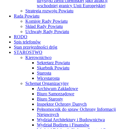
turystyki ziemi chełmskiej jako atrakcji
wschodniej granicy Unii Europejskiej
Strategia rozwoju Powiatu
Rada Powiatu
Komisje Rady Powiatu
Skład Rady Powiatu
Uchwały Rady Powiatu
RODO
Spis telefonów
Stan przejezdności dróg
STAROSTWO
Kierownictwo
Sekretarz Powiatu
Skarbnik Powiatu
Starosta
Wicestarosta
Schemat Organizacyjny
Archiwum Zakładowe
Biuro Samorządowe
Biuro Starosty
Inspektor Ochrony Danych
Pełnomocnik do spraw Ochrony Informacji
Niejawnych
Wydział Architektury i Budownictwa
Wydział Budżetu i Finansów