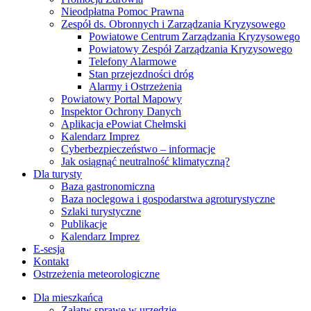
Nieodpłatna Pomoc Prawna
Zespół ds. Obronnych i Zarządzania Kryzysowego
Powiatowe Centrum Zarządzania Kryzysowego
Powiatowy Zespół Zarządzania Kryzysowego
Telefony Alarmowe
Stan przejezdności dróg
Alarmy i Ostrzeżenia
Powiatowy Portal Mapowy
Inspektor Ochrony Danych
Aplikacja ePowiat Chełmski
Kalendarz Imprez
Cyberbezpieczeństwo – informacje
Jak osiągnąć neutralność klimatyczną?
Dla turysty
Baza gastronomiczna
Baza noclegowa i gospodarstwa agroturystyczne
Szlaki turystyczne
Publikacje
Kalendarz Imprez
E-sesja
Kontakt
Ostrzeżenia meteorologiczne
Dla mieszkańca
Załatw sprawę w urzędzie