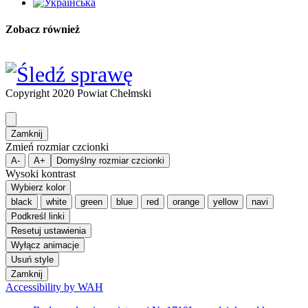
Zobacz również
Copyright 2020 Powiat Chełmski
Zamknij
Zmień rozmiar czcionki
A-
A+
Domyślny rozmiar czcionki
Wysoki kontrast
Wybierz kolor
black
white
green
blue
red
orange
yellow
navi
Podkreśl linki
Resetuj ustawienia
Wyłącz animacje
Usuń style
Zamknij
Accessibility by WAH