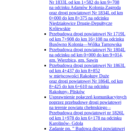
Nr 1833L od km 1+582 do km 9+708
na odcinku Adamów Kolonia-Zagroda
oraz drogi powiatowej Nr 1834L od km
0+000 do km 8+375 na odcinku
Niedziałowice Drugie-Depułtycze
Królewskie
Przebudowa drogi powiatowej Nr 1719L
od km 7+908 do km 16+108 na odcinku
Busówno Kolonia—Wólka Tarnowska
Przebudowa drogi powiatowej Nr 1804L
na odcinku od km 0+000 do km 9+014,
gm. Wierzbica, gm. Sawin
Przebudowa drogi powiatowej Nr 1863L
od km 4+437 do km 8+852
w miejscowości Rakołupy Duże
oraz drogi powiatowej Nr 1864L od km
8+425 do km 6+610 na odcinku
Rakołupy- Plisków
Usprawnienie połączeń komunikacyjnych
poprzez przebudowę drogi powiatowej
na terenie powiatu chełmskiego –
Przebudowa drogi powiatowej nr 1826L
od km 1+978 do km 6+178 na odcinku
Karolinów- Gdola
Zadanie pn. ” Budowa drogi powiatowej