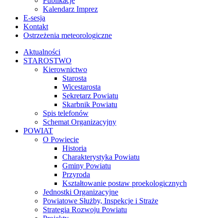
Publikacje
Kalendarz Imprez
E-sesja
Kontakt
Ostrzeżenia meteorologiczne
Aktualności
STAROSTWO
Kierownictwo
Starosta
Wicestarosta
Sekretarz Powiatu
Skarbnik Powiatu
Spis telefonów
Schemat Organizacyjny
POWIAT
O Powiecie
Historia
Charakterystyka Powiatu
Gminy Powiatu
Przyroda
Kształtowanie postaw proekologicznych
Jednostki Organizacyjne
Powiatowe Służby, Inspekcje i Straże
Strategia Rozwoju Powiatu