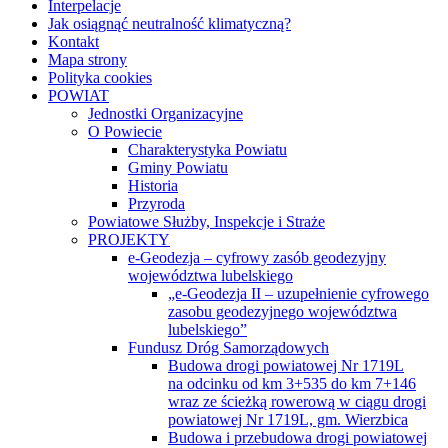
Interpelacje
Jak osiągnąć neutralność klimatyczną?
Kontakt
Mapa strony
Polityka cookies
POWIAT
Jednostki Organizacyjne
O Powiecie
Charakterystyka Powiatu
Gminy Powiatu
Historia
Przyroda
Powiatowe Służby, Inspekcje i Straże
PROJEKTY
e-Geodezja – cyfrowy zasób geodezyjny
województwa lubelskiego
„e-Geodezja II – uzupełnienie cyfrowego
zasobu geodezyjnego województwa
lubelskiego”
Fundusz Dróg Samorządowych
Budowa drogi powiatowej Nr 1719L
na odcinku od km 3+535 do km 7+146
wraz ze ścieżką rowerową w ciągu drogi
powiatowej Nr 1719L, gm. Wierzbica
Budowa i przebudowa drogi powiatowej