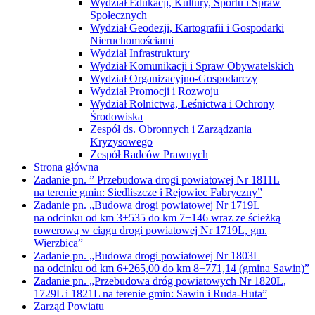
Wydział Edukacji, Kultury, Sportu i Spraw
Społecznych
Wydział Geodezji, Kartografii i Gospodarki
Nieruchomościami
Wydział Infrastruktury
Wydział Komunikacji i Spraw Obywatelskich
Wydział Organizacyjno-Gospodarczy
Wydział Promocji i Rozwoju
Wydział Rolnictwa, Leśnictwa i Ochrony
Środowiska
Zespół ds. Obronnych i Zarządzania
Kryzysowego
Zespół Radców Prawnych
Strona główna
Zadanie pn. ” Przebudowa drogi powiatowej Nr 1811L
na terenie gmin: Siedliszcze i Rejowiec Fabryczny”
Zadanie pn. „Budowa drogi powiatowej Nr 1719L
na odcinku od km 3+535 do km 7+146 wraz ze ścieżką
rowerową w ciągu drogi powiatowej Nr 1719L, gm.
Wierzbica”
Zadanie pn. „Budowa drogi powiatowej Nr 1803L
na odcinku od km 6+265,00 do km 8+771,14 (gmina Sawin)”
Zadanie pn. „Przebudowa dróg powiatowych Nr 1820L,
1729L i 1821L na terenie gmin: Sawin i Ruda-Huta”
Zarząd Powiatu