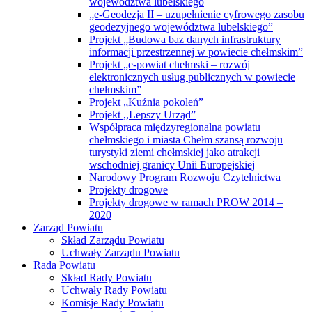
województwa lubelskiego
„e-Geodezja II – uzupełnienie cyfrowego zasobu
geodezyjnego województwa lubelskiego”
Projekt „Budowa baz danych infrastruktury
informacji przestrzennej w powiecie chełmskim”
Projekt „e-powiat chełmski – rozwój
elektronicznych usług publicznych w powiecie
chełmskim”
Projekt „Kuźnia pokoleń”
Projekt ,,Lepszy Urząd”
Współpraca międzyregionalna powiatu
chełmskiego i miasta Chełm szansą rozwoju
turystyki ziemi chełmskiej jako atrakcji
wschodniej granicy Unii Europejskiej
Narodowy Program Rozwoju Czytelnictwa
Projekty drogowe
Projekty drogowe w ramach PROW 2014 –
2020
Zarząd Powiatu
Skład Zarządu Powiatu
Uchwały Zarządu Powiatu
Rada Powiatu
Skład Rady Powiatu
Uchwały Rady Powiatu
Komisje Rady Powiatu