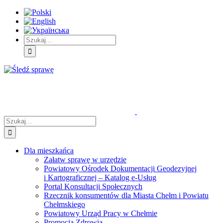
Skip
Skip
Skip
to:
to:
to:
Treść
Menu
Menu
główna
główne
dodatkowe
Szukaj
Śledź
E-
Facebook
BIP
Instagram
sprawę
PUAP
Szukaj
Dla mieszkańca
Załatw sprawę w urzędzie
Powiatowy Ośrodek Dokumentacji Geodezyjnej
i Kartograficznej – Katalog e-Usług
Portal Konsultacji Społecznych
Rzecznik konsumentów dla Miasta Chełm i Powiatu
Chełmskiego
Powiatowy Urząd Pracy w Chełmie
Promocja Zdrowia