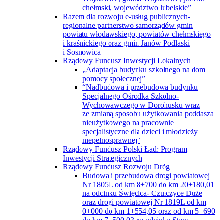
chełmski, województwo lubelskie”
Razem dla rozwoju e-usług publicznych-
regionalne partnerstwo samorządów gmin
powiatu włodawskiego, powiatów chełmskiego
i kraśnickiego oraz gmin Janów Podlaski
i Sosnowica
Rządowy Fundusz Inwestycji Lokalnych
„Adaptacja budynku szkolnego na dom
pomocy społecznej”
“Nadbudowa i przebudowa budynku
Specjalnego Ośrodka Szkolno-
Wychowawczego w Dorohusku wraz
ze zmianą sposobu użytkowania poddasza
nieużytkowego na pracownie
specjalistyczne dla dzieci i młodzieży
niepełnosprawnej”
Rządowy Fundusz Polski Ład: Program
Inwestycji Strategicznych
Rządowy Fundusz Rozwoju Dróg
Budowa i przebudowa drogi powiatowej
Nr 1805L od km 8+700 do km 20+180,01
na odcinku Święcica- Czułczyce Duże
oraz drogi powiatowej Nr 1819L od km
0+000 do km 1+554,05 oraz od km 5+690
do km 7+500,03 na odcinku Staw-