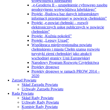
województwa lubelskiego
„e-Geodezja II – uzupełnienie cyfrowego zasobu
geodezyjnego województwa lubelskiego”
Projekt „Budowa baz danych infrastruktury
informacji przestrzennej w powiecie chełmskim”
Projekt „e-powiat chełmski – rozwój
elektronicznych usług publicznych w powiecie
chełmskim”
Projekt „Kuźnia pokoleń”
Projekt ,,Lepszy Urząd”
Współpraca międzyregionalna powiatu
chełmskiego i miasta Chełm szansą rozwoju
turystyki ziemi chełmskiej jako atrakcji
wschodniej granicy Unii Europejskiej
Narodowy Program Rozwoju Czytelnictwa
Projekty drogowe
Projekty drogowe w ramach PROW 2014 –
2020
Zarząd Powiatu
Skład Zarządu Powiatu
Uchwały Zarządu Powiatu
Rada Powiatu
Skład Rady Powiatu
Uchwały Rady Powiatu
Komisje Rady Powiatu