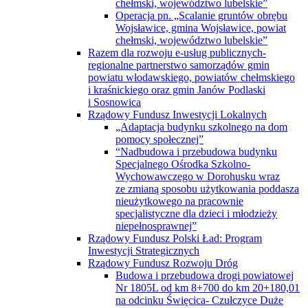
chełmski, województwo lubelskie”
Operacja pn. „Scalanie gruntów obrębu
Wojsławice, gmina Wojsławice, powiat
chełmski, województwo lubelskie”
Razem dla rozwoju e-usług publicznych-
regionalne partnerstwo samorządów gmin
powiatu włodawskiego, powiatów chełmskiego
i kraśnickiego oraz gmin Janów Podlaski
i Sosnowica
Rządowy Fundusz Inwestycji Lokalnych
„Adaptacja budynku szkolnego na dom
pomocy społecznej”
“Nadbudowa i przebudowa budynku
Specjalnego Ośrodka Szkolno-
Wychowawczego w Dorohusku wraz
ze zmianą sposobu użytkowania poddasza
nieużytkowego na pracownie
specjalistyczne dla dzieci i młodzieży
niepełnosprawnej”
Rządowy Fundusz Polski Ład: Program
Inwestycji Strategicznych
Rządowy Fundusz Rozwoju Dróg
Budowa i przebudowa drogi powiatowej
Nr 1805L od km 8+700 do km 20+180,01
na odcinku Święcica- Czułczyce Duże