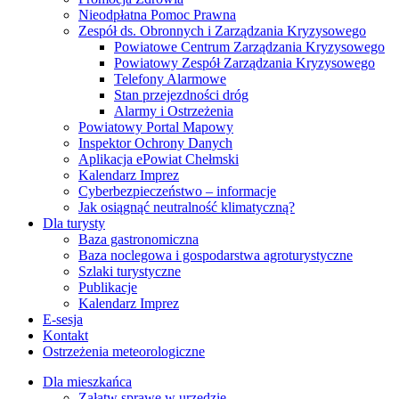
Nieodpłatna Pomoc Prawna
Zespół ds. Obronnych i Zarządzania Kryzysowego
Powiatowe Centrum Zarządzania Kryzysowego
Powiatowy Zespół Zarządzania Kryzysowego
Telefony Alarmowe
Stan przejezdności dróg
Alarmy i Ostrzeżenia
Powiatowy Portal Mapowy
Inspektor Ochrony Danych
Aplikacja ePowiat Chełmski
Kalendarz Imprez
Cyberbezpieczeństwo – informacje
Jak osiągnąć neutralność klimatyczną?
Dla turysty
Baza gastronomiczna
Baza noclegowa i gospodarstwa agroturystyczne
Szlaki turystyczne
Publikacje
Kalendarz Imprez
E-sesja
Kontakt
Ostrzeżenia meteorologiczne
Dla mieszkańca
Załatw sprawę w urzędzie