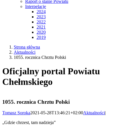
Raport o stanie Powiatu
Interpelacje
2024
2023
2022
2021
2020
2019
Strona główna
Aktualności
1055. rocznica Chrztu Polski
Oficjalny portal Powiatu
Chełmskiego
1055. rocznica Chrztu Polski
Tomasz Soroka
2021-05-28T13:46:21+02:00
Aktualności
|
„Gdzie chrzest, tam nadzieja”