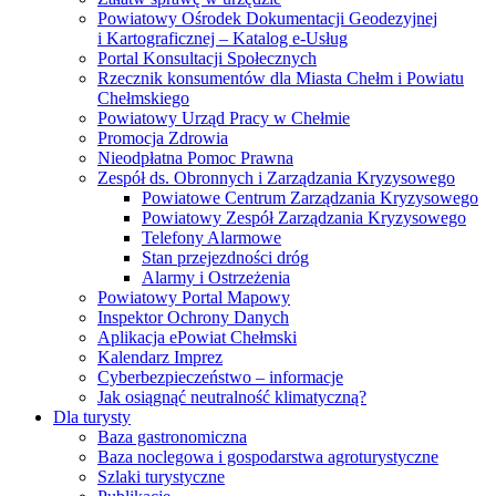
Powiatowy Ośrodek Dokumentacji Geodezyjnej
i Kartograficznej – Katalog e-Usług
Portal Konsultacji Społecznych
Rzecznik konsumentów dla Miasta Chełm i Powiatu
Chełmskiego
Powiatowy Urząd Pracy w Chełmie
Promocja Zdrowia
Nieodpłatna Pomoc Prawna
Zespół ds. Obronnych i Zarządzania Kryzysowego
Powiatowe Centrum Zarządzania Kryzysowego
Powiatowy Zespół Zarządzania Kryzysowego
Telefony Alarmowe
Stan przejezdności dróg
Alarmy i Ostrzeżenia
Powiatowy Portal Mapowy
Inspektor Ochrony Danych
Aplikacja ePowiat Chełmski
Kalendarz Imprez
Cyberbezpieczeństwo – informacje
Jak osiągnąć neutralność klimatyczną?
Dla turysty
Baza gastronomiczna
Baza noclegowa i gospodarstwa agroturystyczne
Szlaki turystyczne