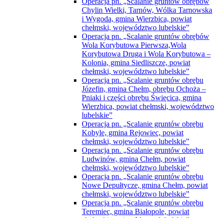
Operacja pn. „Scalanie gruntów obrębów
Chylin Wielki, Tarnów, Wólka Tarnowska
i Wygoda, gmina Wierzbica, powiat
chełmski, województwo lubelskie”
Operacja pn. „Scalanie gruntów obrębów
Wola Korybutowa Pierwsza,Wola
Korybutowa Druga i Wola Korybutowa –
Kolonia, gmina Siedliszcze, powiat
chełmski, województwo lubelskie”
Operacja pn. „Scalanie gruntów obrębu
Józefin, gmina Chełm, obrębu Ochoża –
Pniaki i części obrębu Święcica, gmina
Wierzbica, powiat chełmski, województwo
lubelskie”
Operacja pn. „Scalanie gruntów obrębu
Kobyle, gmina Rejowiec, powiat
chełmski, województwo lubelskie”
Operacja pn. „Scalanie gruntów obrębu
Ludwinów, gmina Chełm, powiat
chełmski, województwo lubelskie”
Operacja pn. „Scalanie gruntów obrębu
Nowe Depułtycze, gmina Chełm, powiat
chełmski, województwo lubelskie”
Operacja pn. „Scalanie gruntów obrębu
Teremiec, gmina Białopole, powiat