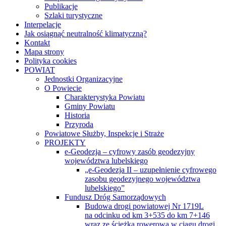
Publikacje
Szlaki turystyczne
Interpelacje
Jak osiągnąć neutralność klimatyczną?
Kontakt
Mapa strony
Polityka cookies
POWIAT
Jednostki Organizacyjne
O Powiecie
Charakterystyka Powiatu
Gminy Powiatu
Historia
Przyroda
Powiatowe Służby, Inspekcje i Straże
PROJEKTY
e-Geodezja – cyfrowy zasób geodezyjny
województwa lubelskiego
„e-Geodezja II – uzupełnienie cyfrowego
zasobu geodezyjnego województwa
lubelskiego”
Fundusz Dróg Samorządowych
Budowa drogi powiatowej Nr 1719L
na odcinku od km 3+535 do km 7+146
wraz ze ścieżką rowerową w ciągu drogi