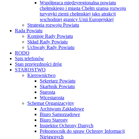
Współpraca międzyregionalna powiatu
chełmskiego i miasta Chełm szansą rozwoju
turystyki ziemi chełmskiej jako atrakcji
wschodniej granicy Unii Europejskiej
Strategia rozwoju Powiatu
Rada Powiatu
Komisje Rady Powiatu
Skład Rady Powiatu
Uchwały Rady Powiatu
RODO
Spis telefonów
Stan przejezdności dróg
STAROSTWO
Kierownictwo
Sekretarz Powiatu
Skarbnik Powiatu
Starosta
Wicestarosta
Schemat Organizacyjny
Archiwum Zakładowe
Biuro Samorządowe
Biuro Starosty
Inspektor Ochrony Danych
Pełnomocnik do spraw Ochrony Informacji
Niejawnych