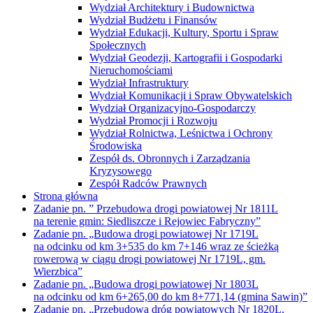
Wydział Architektury i Budownictwa
Wydział Budżetu i Finansów
Wydział Edukacji, Kultury, Sportu i Spraw
Społecznych
Wydział Geodezji, Kartografii i Gospodarki
Nieruchomościami
Wydział Infrastruktury
Wydział Komunikacji i Spraw Obywatelskich
Wydział Organizacyjno-Gospodarczy
Wydział Promocji i Rozwoju
Wydział Rolnictwa, Leśnictwa i Ochrony
Środowiska
Zespół ds. Obronnych i Zarządzania
Kryzysowego
Zespół Radców Prawnych
Strona główna
Zadanie pn. ” Przebudowa drogi powiatowej Nr 1811L
na terenie gmin: Siedliszcze i Rejowiec Fabryczny”
Zadanie pn. „Budowa drogi powiatowej Nr 1719L
na odcinku od km 3+535 do km 7+146 wraz ze ścieżką
rowerową w ciągu drogi powiatowej Nr 1719L, gm.
Wierzbica”
Zadanie pn. „Budowa drogi powiatowej Nr 1803L
na odcinku od km 6+265,00 do km 8+771,14 (gmina Sawin)”
Zadanie pn. „Przebudowa dróg powiatowych Nr 1820L,