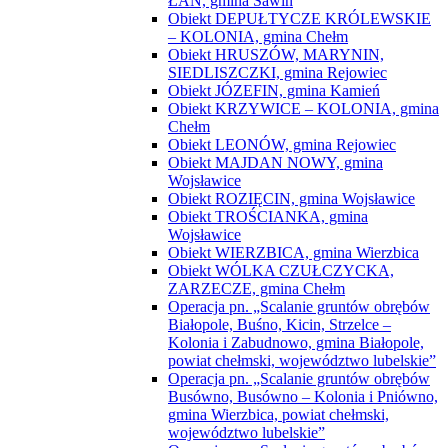
ŁAN, gmina Sawin
Obiekt DEPUŁTYCZE KRÓLEWSKIE
– KOLONIA, gmina Chełm
Obiekt HRUSZÓW, MARYNIN,
SIEDLISZCZKI, gmina Rejowiec
Obiekt JÓZEFIN, gmina Kamień
Obiekt KRZYWICE – KOLONIA, gmina
Chełm
Obiekt LEONÓW, gmina Rejowiec
Obiekt MAJDAN NOWY, gmina
Wojsławice
Obiekt ROZIĘCIN, gmina Wojsławice
Obiekt TROŚCIANKA, gmina
Wojsławice
Obiekt WIERZBICA, gmina Wierzbica
Obiekt WÓLKA CZUŁCZYCKA,
ZARZECZE, gmina Chełm
Operacja pn. „Scalanie gruntów obrębów
Białopole, Buśno, Kicin, Strzelce –
Kolonia i Zabudnowo, gmina Białopole,
powiat chełmski, województwo lubelskie”
Operacja pn. „Scalanie gruntów obrębów
Busówno, Busówno – Kolonia i Pniówno,
gmina Wierzbica, powiat chełmski,
województwo lubelskie”