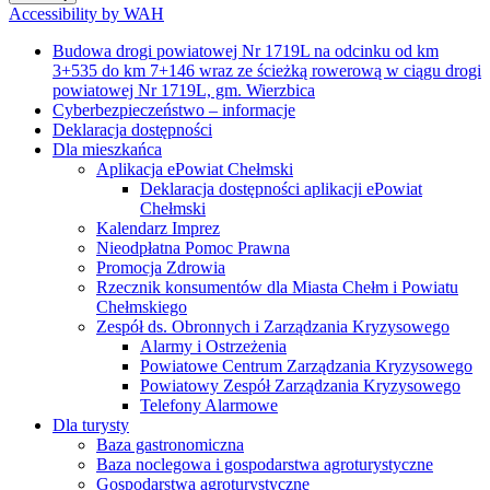
Accessibility by WAH
Budowa drogi powiatowej Nr 1719L na odcinku od km
3+535 do km 7+146 wraz ze ścieżką rowerową w ciągu drogi
powiatowej Nr 1719L, gm. Wierzbica
Cyberbezpieczeństwo – informacje
Deklaracja dostępności
Dla mieszkańca
Aplikacja ePowiat Chełmski
Deklaracja dostępności aplikacji ePowiat
Chełmski
Kalendarz Imprez
Nieodpłatna Pomoc Prawna
Promocja Zdrowia
Rzecznik konsumentów dla Miasta Chełm i Powiatu
Chełmskiego
Zespół ds. Obronnych i Zarządzania Kryzysowego
Alarmy i Ostrzeżenia
Powiatowe Centrum Zarządzania Kryzysowego
Powiatowy Zespół Zarządzania Kryzysowego
Telefony Alarmowe
Dla turysty
Baza gastronomiczna
Baza noclegowa i gospodarstwa agroturystyczne
Gospodarstwa agroturystyczne