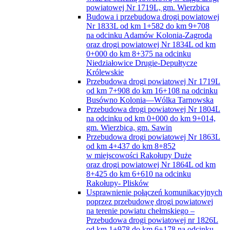
powiatowej Nr 1719L, gm. Wierzbica
Budowa i przebudowa drogi powiatowej
Nr 1833L od km 1+582 do km 9+708
na odcinku Adamów Kolonia-Zagroda
oraz drogi powiatowej Nr 1834L od km
0+000 do km 8+375 na odcinku
Niedziałowice Drugie-Depułtycze
Królewskie
Przebudowa drogi powiatowej Nr 1719L
od km 7+908 do km 16+108 na odcinku
Busówno Kolonia—Wólka Tarnowska
Przebudowa drogi powiatowej Nr 1804L
na odcinku od km 0+000 do km 9+014,
gm. Wierzbica, gm. Sawin
Przebudowa drogi powiatowej Nr 1863L
od km 4+437 do km 8+852
w miejscowości Rakołupy Duże
oraz drogi powiatowej Nr 1864L od km
8+425 do km 6+610 na odcinku
Rakołupy- Plisków
Usprawnienie połączeń komunikacyjnych
poprzez przebudowę drogi powiatowej
na terenie powiatu chełmskiego –
Przebudowa drogi powiatowej nr 1826L
od km 1+978 do km 6+178 na odcinku