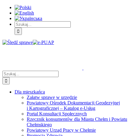
Skip
Skip
Skip
to:
to:
to:
Treść
Menu
Menu
główna
główne
dodatkowe
Szukaj
Śledź
E-
Facebook
BIP
Instagram
sprawę
PUAP
Szukaj
Dla mieszkańca
Załatw sprawę w urzędzie
Powiatowy Ośrodek Dokumentacji Geodezyjnej
i Kartograficznej – Katalog e-Usług
Portal Konsultacji Społecznych
Rzecznik konsumentów dla Miasta Chełm i Powiatu
Chełmskiego
Powiatowy Urząd Pracy w Chełmie
Promocja Zdrowia