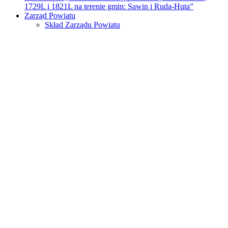
1729L i 1821L na terenie gmin: Sawin i Ruda-Huta”
Zarząd Powiatu
Skład Zarządu Powiatu