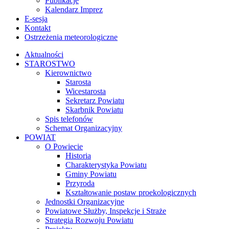
Publikacje
Kalendarz Imprez
E-sesja
Kontakt
Ostrzeżenia meteorologiczne
Aktualności
STAROSTWO
Kierownictwo
Starosta
Wicestarosta
Sekretarz Powiatu
Skarbnik Powiatu
Spis telefonów
Schemat Organizacyjny
POWIAT
O Powiecie
Historia
Charakterystyka Powiatu
Gminy Powiatu
Przyroda
Kształtowanie postaw proekologicznych
Jednostki Organizacyjne
Powiatowe Służby, Inspekcje i Straże
Strategia Rozwoju Powiatu