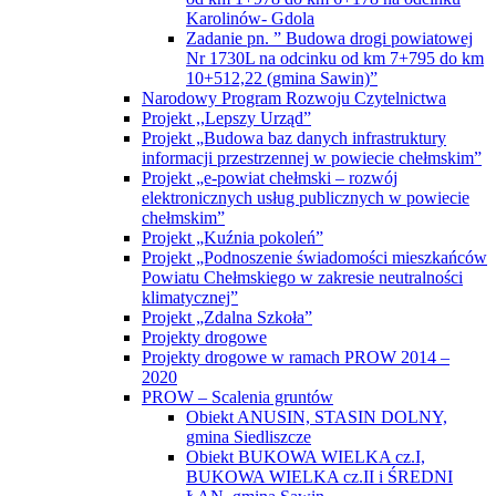
Karolinów- Gdola
Zadanie pn. ” Budowa drogi powiatowej
Nr 1730L na odcinku od km 7+795 do km
10+512,22 (gmina Sawin)”
Narodowy Program Rozwoju Czytelnictwa
Projekt ,,Lepszy Urząd”
Projekt „Budowa baz danych infrastruktury
informacji przestrzennej w powiecie chełmskim”
Projekt „e-powiat chełmski – rozwój
elektronicznych usług publicznych w powiecie
chełmskim”
Projekt „Kuźnia pokoleń”
Projekt „Podnoszenie świadomości mieszkańców
Powiatu Chełmskiego w zakresie neutralności
klimatycznej”
Projekt „Zdalna Szkoła”
Projekty drogowe
Projekty drogowe w ramach PROW 2014 –
2020
PROW – Scalenia gruntów
Obiekt ANUSIN, STASIN DOLNY,
gmina Siedliszcze
Obiekt BUKOWA WIELKA cz.I,
BUKOWA WIELKA cz.II i ŚREDNI