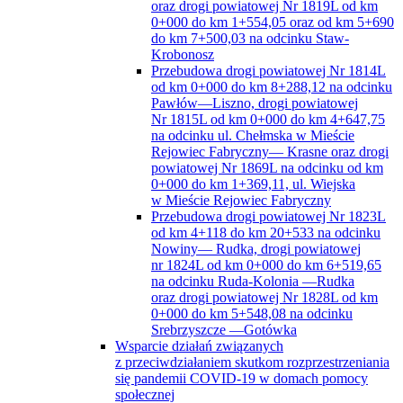
oraz drogi powiatowej Nr 1819L od km
0+000 do km 1+554,05 oraz od km 5+690
do km 7+500,03 na odcinku Staw-
Krobonosz
Przebudowa drogi powiatowej Nr 1814L
od km 0+000 do km 8+288,12 na odcinku
Pawłów—Liszno, drogi powiatowej
Nr 1815L od km 0+000 do km 4+647,75
na odcinku ul. Chełmska w Mieście
Rejowiec Fabryczny— Krasne oraz drogi
powiatowej Nr 1869L na odcinku od km
0+000 do km 1+369,11, ul. Wiejska
w Mieście Rejowiec Fabryczny
Przebudowa drogi powiatowej Nr 1823L
od km 4+118 do km 20+533 na odcinku
Nowiny— Rudka, drogi powiatowej
nr 1824L od km 0+000 do km 6+519,65
na odcinku Ruda-Kolonia —Rudka
oraz drogi powiatowej Nr 1828L od km
0+000 do km 5+548,08 na odcinku
Srebrzyszcze —Gotówka
Wsparcie działań związanych
z przeciwdziałaniem skutkom rozprzestrzeniania
się pandemii COVID-19 w domach pomocy
społecznej