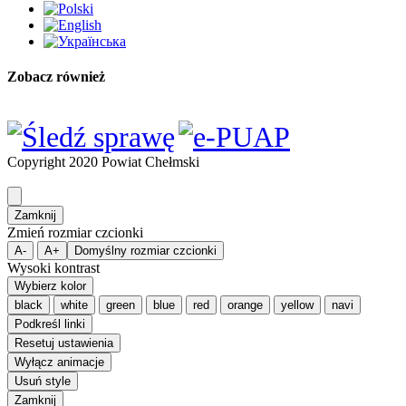
Zobacz również
Copyright 2020 Powiat Chełmski
Zamknij
Zmień rozmiar czcionki
A-
A+
Domyślny rozmiar czcionki
Wysoki kontrast
Wybierz kolor
black
white
green
blue
red
orange
yellow
navi
Podkreśl linki
Resetuj ustawienia
Wyłącz animacje
Usuń style
Zamknij