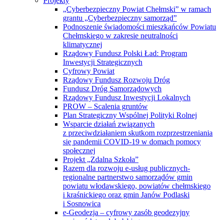
Projekty
„Cyberbezpieczny Powiat Chełmski” w ramach
grantu „Cyberbezpieczny samorząd”
Podnoszenie świadomości mieszkańców Powiatu
Chełmskiego w zakresie neutralności
klimatycznej
Rządowy Fundusz Polski Ład: Program
Inwestycji Strategicznych
Cyfrowy Powiat
Rządowy Fundusz Rozwoju Dróg
Fundusz Dróg Samorządowych
Rządowy Fundusz Inwestycji Lokalnych
PROW – Scalenia gruntów
Plan Strategiczny Wspólnej Polityki Rolnej
Wsparcie działań związanych
z przeciwdziałaniem skutkom rozprzestrzeniania
się pandemii COVID-19 w domach pomocy
społecznej
Projekt „Zdalna Szkoła”
Razem dla rozwoju e-usług publicznych-
regionalne partnerstwo samorządów gmin
powiatu włodawskiego, powiatów chełmskiego
i kraśnickiego oraz gmin Janów Podlaski
i Sosnowica
e-Geodezja – cyfrowy zasób geodezyjny