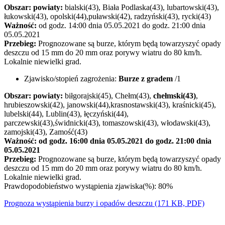
Obszar: powiaty:
bialski(43), Biała Podlaska(43), lubartowski(43),
łukowski(43), opolski(44),puławski(42), radzyński(43), rycki(43)
Ważność:
od godz. 14:00 dnia 05.05.2021 do godz. 21:00 dnia
05.05.2021
Przebieg:
Prognozowane są burze, którym będą towarzyszyć opady
deszczu od 15 mm do 20 mm oraz porywy wiatru do 80 km/h.
Lokalnie niewielki grad.
Zjawisko/stopień zagrożenia:
Burze z gradem
/1
Obszar: powiaty:
biłgorajski(45), Chełm(43),
chełmski(43)
,
hrubieszowski(42), janowski(44),krasnostawski(43), kraśnicki(45),
lubelski(44), Lublin(43), łęczyński(44),
parczewski(43),świdnicki(43), tomaszowski(43), włodawski(43),
zamojski(43), Zamość(43)
Ważność: od godz. 16:00 dnia 05.05.2021 do godz. 21:00 dnia
05.05.2021
Przebieg:
Prognozowane są burze, którym będą towarzyszyć opady
deszczu od 15 mm do 20 mm oraz porywy wiatru do 80 km/h.
Lokalnie niewielki grad.
Prawdopodobieństwo wystąpienia zjawiska(%): 80%
Prognoza wystąpienia burzy i opadów deszczu (171 KB, PDF)