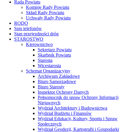
Rada Powiatu
Komisje Rady Powiatu
Skład Rady Powiatu
Uchwały Rady Powiatu
RODO
Spis telefonów
Stan przejezdności dróg
STAROSTWO
Kierownictwo
Sekretarz Powiatu
Skarbnik Powiatu
Starosta
Wicestarosta
Schemat Organizacyjny
Archiwum Zakładowe
Biuro Samorządowe
Biuro Starosty
Inspektor Ochrony Danych
Pełnomocnik do spraw Ochrony Informacji
Niejawnych
Wydział Architektury i Budownictwa
Wydział Budżetu i Finansów
Wydział Edukacji, Kultury, Sportu i Spraw
Społecznych
Wydział Geodezji, Kartografii i Gospodarki