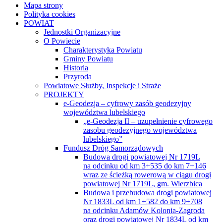
Mapa strony
Polityka cookies
POWIAT
Jednostki Organizacyjne
O Powiecie
Charakterystyka Powiatu
Gminy Powiatu
Historia
Przyroda
Powiatowe Służby, Inspekcje i Straże
PROJEKTY
e-Geodezja – cyfrowy zasób geodezyjny
województwa lubelskiego
„e-Geodezja II – uzupełnienie cyfrowego
zasobu geodezyjnego województwa
lubelskiego”
Fundusz Dróg Samorządowych
Budowa drogi powiatowej Nr 1719L
na odcinku od km 3+535 do km 7+146
wraz ze ścieżką rowerową w ciągu drogi
powiatowej Nr 1719L, gm. Wierzbica
Budowa i przebudowa drogi powiatowej
Nr 1833L od km 1+582 do km 9+708
na odcinku Adamów Kolonia-Zagroda
oraz drogi powiatowej Nr 1834L od km