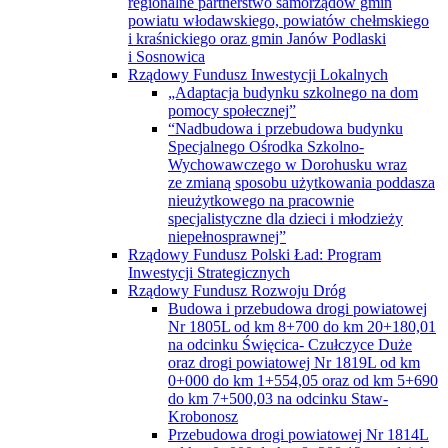
regionalne partnerstwo samorządów gmin
powiatu włodawskiego, powiatów chełmskiego
i kraśnickiego oraz gmin Janów Podlaski
i Sosnowica
Rządowy Fundusz Inwestycji Lokalnych
„Adaptacja budynku szkolnego na dom
pomocy społecznej”
“Nadbudowa i przebudowa budynku
Specjalnego Ośrodka Szkolno-
Wychowawczego w Dorohusku wraz
ze zmianą sposobu użytkowania poddasza
nieużytkowego na pracownie
specjalistyczne dla dzieci i młodzieży
niepełnosprawnej”
Rządowy Fundusz Polski Ład: Program
Inwestycji Strategicznych
Rządowy Fundusz Rozwoju Dróg
Budowa i przebudowa drogi powiatowej
Nr 1805L od km 8+700 do km 20+180,01
na odcinku Święcica- Czułczyce Duże
oraz drogi powiatowej Nr 1819L od km
0+000 do km 1+554,05 oraz od km 5+690
do km 7+500,03 na odcinku Staw-
Krobonosz
Przebudowa drogi powiatowej Nr 1814L