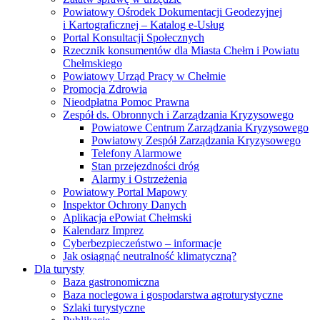
Powiatowy Ośrodek Dokumentacji Geodezyjnej
i Kartograficznej – Katalog e-Usług
Portal Konsultacji Społecznych
Rzecznik konsumentów dla Miasta Chełm i Powiatu
Chełmskiego
Powiatowy Urząd Pracy w Chełmie
Promocja Zdrowia
Nieodpłatna Pomoc Prawna
Zespół ds. Obronnych i Zarządzania Kryzysowego
Powiatowe Centrum Zarządzania Kryzysowego
Powiatowy Zespół Zarządzania Kryzysowego
Telefony Alarmowe
Stan przejezdności dróg
Alarmy i Ostrzeżenia
Powiatowy Portal Mapowy
Inspektor Ochrony Danych
Aplikacja ePowiat Chełmski
Kalendarz Imprez
Cyberbezpieczeństwo – informacje
Jak osiągnąć neutralność klimatyczną?
Dla turysty
Baza gastronomiczna
Baza noclegowa i gospodarstwa agroturystyczne
Szlaki turystyczne