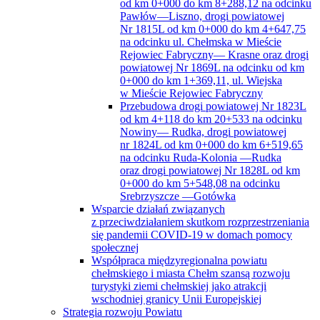
od km 0+000 do km 8+288,12 na odcinku
Pawłów—Liszno, drogi powiatowej
Nr 1815L od km 0+000 do km 4+647,75
na odcinku ul. Chełmska w Mieście
Rejowiec Fabryczny— Krasne oraz drogi
powiatowej Nr 1869L na odcinku od km
0+000 do km 1+369,11, ul. Wiejska
w Mieście Rejowiec Fabryczny
Przebudowa drogi powiatowej Nr 1823L
od km 4+118 do km 20+533 na odcinku
Nowiny— Rudka, drogi powiatowej
nr 1824L od km 0+000 do km 6+519,65
na odcinku Ruda-Kolonia —Rudka
oraz drogi powiatowej Nr 1828L od km
0+000 do km 5+548,08 na odcinku
Srebrzyszcze —Gotówka
Wsparcie działań związanych
z przeciwdziałaniem skutkom rozprzestrzeniania
się pandemii COVID-19 w domach pomocy
społecznej
Współpraca międzyregionalna powiatu
chełmskiego i miasta Chełm szansą rozwoju
turystyki ziemi chełmskiej jako atrakcji
wschodniej granicy Unii Europejskiej
Strategia rozwoju Powiatu