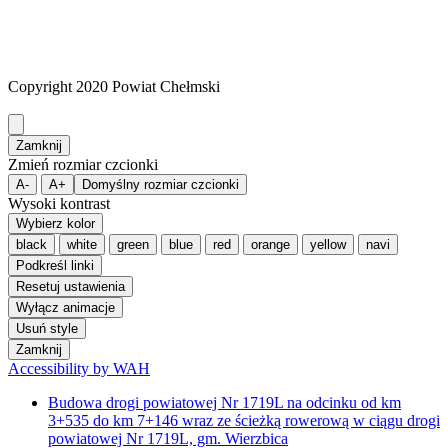
Copyright 2020 Powiat Chełmski
Zamknij
Zmień rozmiar czcionki
A-
A+
Domyślny rozmiar czcionki
Wysoki kontrast
Wybierz kolor
black
white
green
blue
red
orange
yellow
navi
Podkreśl linki
Resetuj ustawienia
Wyłącz animacje
Usuń style
Zamknij
Accessibility by WAH
Budowa drogi powiatowej Nr 1719L na odcinku od km
3+535 do km 7+146 wraz ze ścieżką rowerową w ciągu drogi
powiatowej Nr 1719L, gm. Wierzbica