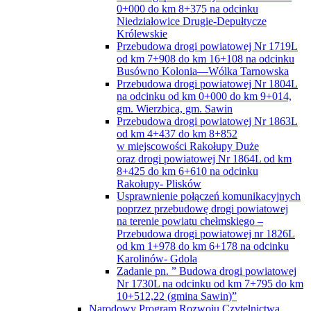
0+000 do km 8+375 na odcinku
Niedziałowice Drugie-Depułtycze
Królewskie
Przebudowa drogi powiatowej Nr 1719L
od km 7+908 do km 16+108 na odcinku
Busówno Kolonia—Wólka Tarnowska
Przebudowa drogi powiatowej Nr 1804L
na odcinku od km 0+000 do km 9+014,
gm. Wierzbica, gm. Sawin
Przebudowa drogi powiatowej Nr 1863L
od km 4+437 do km 8+852
w miejscowości Rakołupy Duże
oraz drogi powiatowej Nr 1864L od km
8+425 do km 6+610 na odcinku
Rakołupy- Plisków
Usprawnienie połączeń komunikacyjnych
poprzez przebudowę drogi powiatowej
na terenie powiatu chełmskiego –
Przebudowa drogi powiatowej nr 1826L
od km 1+978 do km 6+178 na odcinku
Karolinów- Gdola
Zadanie pn. ” Budowa drogi powiatowej
Nr 1730L na odcinku od km 7+795 do km
10+512,22 (gmina Sawin)”
Narodowy Program Rozwoju Czytelnictwa