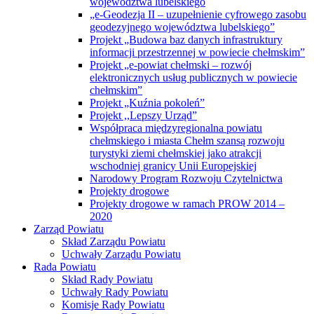
województwa lubelskiego
„e-Geodezja II – uzupełnienie cyfrowego zasobu
geodezyjnego województwa lubelskiego”
Projekt „Budowa baz danych infrastruktury
informacji przestrzennej w powiecie chełmskim”
Projekt „e-powiat chełmski – rozwój
elektronicznych usług publicznych w powiecie
chełmskim”
Projekt „Kuźnia pokoleń”
Projekt ,,Lepszy Urząd”
Współpraca międzyregionalna powiatu
chełmskiego i miasta Chełm szansą rozwoju
turystyki ziemi chełmskiej jako atrakcji
wschodniej granicy Unii Europejskiej
Narodowy Program Rozwoju Czytelnictwa
Projekty drogowe
Projekty drogowe w ramach PROW 2014 –
2020
Zarząd Powiatu
Skład Zarządu Powiatu
Uchwały Zarządu Powiatu
Rada Powiatu
Skład Rady Powiatu
Uchwały Rady Powiatu
Komisje Rady Powiatu