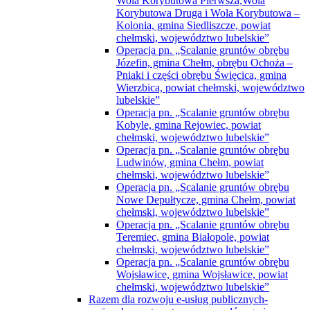
Wola Korybutowa Pierwsza,Wola
Korybutowa Druga i Wola Korybutowa –
Kolonia, gmina Siedliszcze, powiat
chełmski, województwo lubelskie”
Operacja pn. „Scalanie gruntów obrębu
Józefin, gmina Chełm, obrębu Ochoża –
Pniaki i części obrębu Święcica, gmina
Wierzbica, powiat chełmski, województwo
lubelskie”
Operacja pn. „Scalanie gruntów obrębu
Kobyle, gmina Rejowiec, powiat
chełmski, województwo lubelskie”
Operacja pn. „Scalanie gruntów obrębu
Ludwinów, gmina Chełm, powiat
chełmski, województwo lubelskie”
Operacja pn. „Scalanie gruntów obrębu
Nowe Depułtycze, gmina Chełm, powiat
chełmski, województwo lubelskie”
Operacja pn. „Scalanie gruntów obrębu
Teremiec, gmina Białopole, powiat
chełmski, województwo lubelskie”
Operacja pn. „Scalanie gruntów obrębu
Wojsławice, gmina Wojsławice, powiat
chełmski, województwo lubelskie”
Razem dla rozwoju e-usług publicznych-