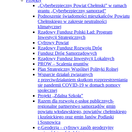
Projekty
„Cyberbezpieczny Powiat Chełmski” w ramach
grantu „Cyberbezpieczny samorząd”
Podnoszenie świadomości mieszkańców Powiatu
Chełmskiego w zakresie neutralności
klimatycznej
Rządowy Fundusz Polski Ład: Program
Inwestycji Strategicznych
Cyfrowy Powiat
Rządowy Fundusz Rozwoju Dróg
Fundusz Dróg Samorządowych
Rządowy Fundusz Inwestycji Lokalnych
PROW – Scalenia gruntów
Plan Strategiczny Wspólnej Polityki Rolnej
Wsparcie działań związanych
z przeciwdziałaniem skutkom rozprzestrzeniania
się pandemii COVID-19 w domach pomocy
społecznej
Projekt „Zdalna Szkoła”
Razem dla rozwoju e-usług publicznych-
regionalne partnerstwo samorządów gmin
powiatu włodawskiego, powiatów chełmskiego
i kraśnickiego oraz gmin Janów Podlaski
i Sosnowica
e-Geodezja – cyfrowy zasób geodezyjny