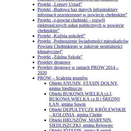
Projekt ,,Lepszy Urząd”
Projekt „Budowa baz danych infrastruktury
informacji przestrzennej w powiecie chełmskim”
Projekt „e-powiat chełmski – rozwój
elektronicznych usług publicznych w powiecie
chełmskim”
Projekt „Kuźnia pokoleń”
Projekt „Podnoszenie świadomości mieszkańców
Powiatu Chełmskiego w zakresie neutralności
klimatycznej”
Projekt „Zdalna Szkoła”
Projekty drogowe
Projekty drogowe w ramach PROW 2014 –
2020
PROW – Scalenia gruntów
Obiekt ANUSIN, STASIN DOLNY,
gmina Siedliszcze
Obiekt BUKOWA WIELKA cz.I,
BUKOWA WIELKA cz.II i ŚREDNI
ŁAN, gmina Sawin
Obiekt DEPUŁTYCZE KRÓLEWSKIE
– KOLONIA, gmina Chełm
Obiekt HRUSZÓW, MARYNIN,
SIEDLISZCZKI, gmina Rejowiec
Obiekt JÓZEFIN, gmina Kamień