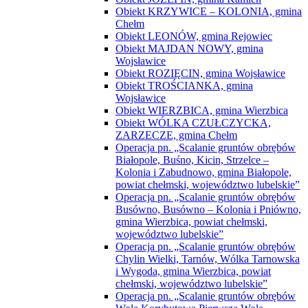
Obiekt KRZYWICE – KOLONIA, gmina
Chełm
Obiekt LEONÓW, gmina Rejowiec
Obiekt MAJDAN NOWY, gmina
Wojsławice
Obiekt ROZIĘCIN, gmina Wojsławice
Obiekt TROŚCIANKA, gmina
Wojsławice
Obiekt WIERZBICA, gmina Wierzbica
Obiekt WÓLKA CZUŁCZYCKA,
ZARZECZE, gmina Chełm
Operacja pn. „Scalanie gruntów obrębów
Białopole, Buśno, Kicin, Strzelce –
Kolonia i Zabudnowo, gmina Białopole,
powiat chełmski, województwo lubelskie”
Operacja pn. „Scalanie gruntów obrębów
Busówno, Busówno – Kolonia i Pniówno,
gmina Wierzbica, powiat chełmski,
województwo lubelskie”
Operacja pn. „Scalanie gruntów obrębów
Chylin Wielki, Tarnów, Wólka Tarnowska
i Wygoda, gmina Wierzbica, powiat
chełmski, województwo lubelskie”
Operacja pn. „Scalanie gruntów obrębów