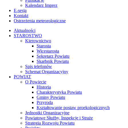
Publikacje
Kalendarz Imprez
E-sesja
Kontakt
Ostrzeżenia meteorologiczne
Aktualności
STAROSTWO
Kierownictwo
Starosta
Wicestarosta
Sekretarz Powiatu
Skarbnik Powiatu
Spis telefonów
Schemat Organizacyjny
POWIAT
O Powiecie
Historia
Charakterystyka Powiatu
Gminy Powiatu
Przyroda
Kształtowanie postaw proekologicznych
Jednostki Organizacyjne
Powiatowe Służby, Inspekcje i Straże
Strategia Rozwoju Powiatu