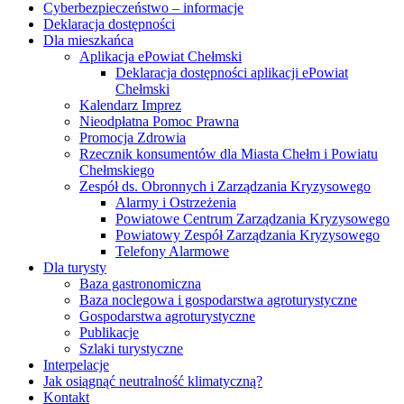
Cyberbezpieczeństwo – informacje
Deklaracja dostępności
Dla mieszkańca
Aplikacja ePowiat Chełmski
Deklaracja dostępności aplikacji ePowiat
Chełmski
Kalendarz Imprez
Nieodpłatna Pomoc Prawna
Promocja Zdrowia
Rzecznik konsumentów dla Miasta Chełm i Powiatu
Chełmskiego
Zespół ds. Obronnych i Zarządzania Kryzysowego
Alarmy i Ostrzeżenia
Powiatowe Centrum Zarządzania Kryzysowego
Powiatowy Zespół Zarządzania Kryzysowego
Telefony Alarmowe
Dla turysty
Baza gastronomiczna
Baza noclegowa i gospodarstwa agroturystyczne
Gospodarstwa agroturystyczne
Publikacje
Szlaki turystyczne
Interpelacje
Jak osiągnąć neutralność klimatyczną?
Kontakt