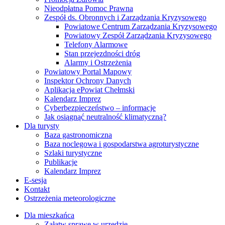
Nieodpłatna Pomoc Prawna
Zespół ds. Obronnych i Zarządzania Kryzysowego
Powiatowe Centrum Zarządzania Kryzysowego
Powiatowy Zespół Zarządzania Kryzysowego
Telefony Alarmowe
Stan przejezdności dróg
Alarmy i Ostrzeżenia
Powiatowy Portal Mapowy
Inspektor Ochrony Danych
Aplikacja ePowiat Chełmski
Kalendarz Imprez
Cyberbezpieczeństwo – informacje
Jak osiągnąć neutralność klimatyczną?
Dla turysty
Baza gastronomiczna
Baza noclegowa i gospodarstwa agroturystyczne
Szlaki turystyczne
Publikacje
Kalendarz Imprez
E-sesja
Kontakt
Ostrzeżenia meteorologiczne
Dla mieszkańca
Załatw sprawę w urzędzie