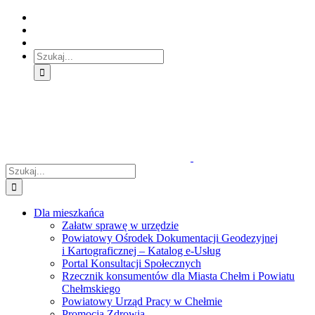
Skip
Skip
Skip
to:
to:
to:
Treść
Menu
Menu
główna
główne
dodatkowe
Szukaj
Śledź
E-
Facebook
BIP
Instagram
sprawę
PUAP
Szukaj
Dla mieszkańca
Załatw sprawę w urzędzie
Powiatowy Ośrodek Dokumentacji Geodezyjnej
i Kartograficznej – Katalog e-Usług
Portal Konsultacji Społecznych
Rzecznik konsumentów dla Miasta Chełm i Powiatu
Chełmskiego
Powiatowy Urząd Pracy w Chełmie
Promocja Zdrowia