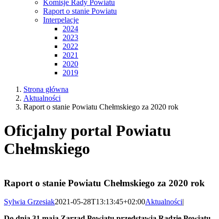
2022
2021
2020
2019
Strona główna
Aktualności
Raport o stanie Powiatu Chełmskiego za 2020 rok
Oficjalny portal Powiatu
Chełmskiego
Raport o stanie Powiatu Chełmskiego za 2020 rok
Sylwia Grzesiak
2021-05-28T13:13:45+02:00
Aktualności
|
Do dnia 31 maja Zarząd Powiatu przedstawia Radzie Powiatu
Raport o stanie powiatu. Raport obejmuje podsumowanie
działalności Zarządu Powiatu w roku poprzednim,
w szczególności realizację polityk, programów i strategii, uchwał
Rady Powiatu i budżetu obywatelskiego. Rada Powiatu