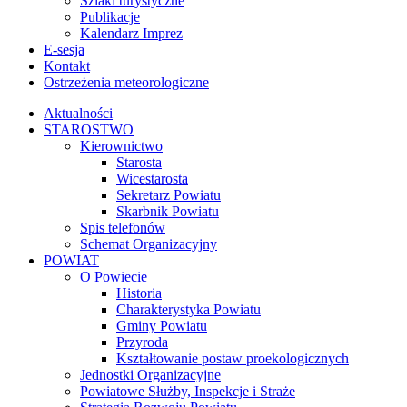
Ostrzeżenia meteorologiczne
Aktualności
STAROSTWO
Kierownictwo
Starosta
Wicestarosta
Sekretarz Powiatu
Skarbnik Powiatu
Spis telefonów
Schemat Organizacyjny
POWIAT
O Powiecie
Historia
Charakterystyka Powiatu
Gminy Powiatu
Przyroda
Kształtowanie postaw proekologicznych
Jednostki Organizacyjne
Powiatowe Służby, Inspekcje i Straże
Strategia Rozwoju Powiatu
Projekty
„Cyberbezpieczny Powiat Chełmski” w ramach
grantu „Cyberbezpieczny samorząd”
Podnoszenie świadomości mieszkańców Powiatu