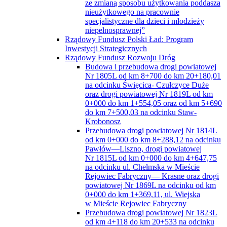
Inwestycji Strategicznych
Rządowy Fundusz Rozwoju Dróg
Budowa i przebudowa drogi powiatowej
Nr 1805L od km 8+700 do km 20+180,01
na odcinku Święcica- Czułczyce Duże
oraz drogi powiatowej Nr 1819L od km
0+000 do km 1+554,05 oraz od km 5+690
do km 7+500,03 na odcinku Staw-
Krobonosz
Przebudowa drogi powiatowej Nr 1814L
od km 0+000 do km 8+288,12 na odcinku
Pawłów—Liszno, drogi powiatowej
Nr 1815L od km 0+000 do km 4+647,75
na odcinku ul. Chełmska w Mieście
Rejowiec Fabryczny— Krasne oraz drogi
powiatowej Nr 1869L na odcinku od km
0+000 do km 1+369,11, ul. Wiejska
w Mieście Rejowiec Fabryczny
Przebudowa drogi powiatowej Nr 1823L
od km 4+118 do km 20+533 na odcinku
Nowiny— Rudka, drogi powiatowej
nr 1824L od km 0+000 do km 6+519,65
na odcinku Ruda-Kolonia —Rudka
oraz drogi powiatowej Nr 1828L od km
0+000 do km 5+548,08 na odcinku