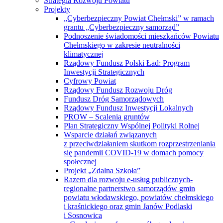
Chełmskiego w zakresie neutralności
klimatycznej
Rządowy Fundusz Polski Ład: Program
Inwestycji Strategicznych
Cyfrowy Powiat
Rządowy Fundusz Rozwoju Dróg
Fundusz Dróg Samorządowych
Rządowy Fundusz Inwestycji Lokalnych
PROW – Scalenia gruntów
Plan Strategiczny Wspólnej Polityki Rolnej
Wsparcie działań związanych
z przeciwdziałaniem skutkom rozprzestrzeniania
się pandemii COVID-19 w domach pomocy
społecznej
Projekt „Zdalna Szkoła”
Razem dla rozwoju e-usług publicznych-
regionalne partnerstwo samorządów gmin
powiatu włodawskiego, powiatów chełmskiego
i kraśnickiego oraz gmin Janów Podlaski
i Sosnowica
e-Geodezja – cyfrowy zasób geodezyjny
województwa lubelskiego
„e-Geodezja II – uzupełnienie cyfrowego zasobu
geodezyjnego województwa lubelskiego”
Projekt „Budowa baz danych infrastruktury