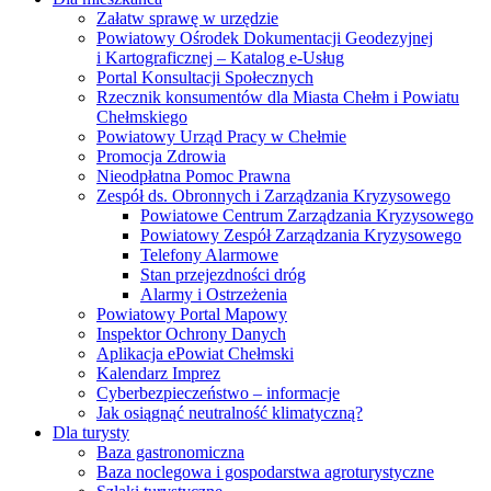
Rzecznik konsumentów dla Miasta Chełm i Powiatu
Chełmskiego
Powiatowy Urząd Pracy w Chełmie
Promocja Zdrowia
Nieodpłatna Pomoc Prawna
Zespół ds. Obronnych i Zarządzania Kryzysowego
Powiatowe Centrum Zarządzania Kryzysowego
Powiatowy Zespół Zarządzania Kryzysowego
Telefony Alarmowe
Stan przejezdności dróg
Alarmy i Ostrzeżenia
Powiatowy Portal Mapowy
Inspektor Ochrony Danych
Aplikacja ePowiat Chełmski
Kalendarz Imprez
Cyberbezpieczeństwo – informacje
Jak osiągnąć neutralność klimatyczną?
Dla turysty
Baza gastronomiczna
Baza noclegowa i gospodarstwa agroturystyczne
Szlaki turystyczne
Publikacje
Kalendarz Imprez
E-sesja
Kontakt