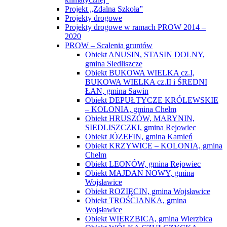
PROW – Scalenia gruntów
Obiekt ANUSIN, STASIN DOLNY,
gmina Siedliszcze
Obiekt BUKOWA WIELKA cz.I,
BUKOWA WIELKA cz.II i ŚREDNI
ŁAN, gmina Sawin
Obiekt DEPUŁTYCZE KRÓLEWSKIE
– KOLONIA, gmina Chełm
Obiekt HRUSZÓW, MARYNIN,
SIEDLISZCZKI, gmina Rejowiec
Obiekt JÓZEFIN, gmina Kamień
Obiekt KRZYWICE – KOLONIA, gmina
Chełm
Obiekt LEONÓW, gmina Rejowiec
Obiekt MAJDAN NOWY, gmina
Wojsławice
Obiekt ROZIĘCIN, gmina Wojsławice
Obiekt TROŚCIANKA, gmina
Wojsławice
Obiekt WIERZBICA, gmina Wierzbica
Obiekt WÓLKA CZUŁCZYCKA,
ZARZECZE, gmina Chełm
Operacja pn. „Scalanie gruntów obrębów
Białopole, Buśno, Kicin, Strzelce –
Kolonia i Zabudnowo, gmina Białopole,