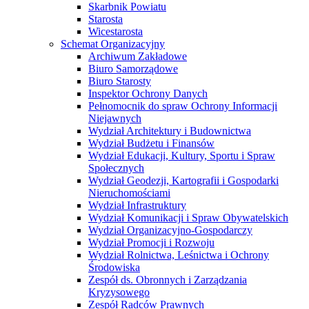
Biuro Samorządowe
Biuro Starosty
Inspektor Ochrony Danych
Pełnomocnik do spraw Ochrony Informacji
Niejawnych
Wydział Architektury i Budownictwa
Wydział Budżetu i Finansów
Wydział Edukacji, Kultury, Sportu i Spraw
Społecznych
Wydział Geodezji, Kartografii i Gospodarki
Nieruchomościami
Wydział Infrastruktury
Wydział Komunikacji i Spraw Obywatelskich
Wydział Organizacyjno-Gospodarczy
Wydział Promocji i Rozwoju
Wydział Rolnictwa, Leśnictwa i Ochrony
Środowiska
Zespół ds. Obronnych i Zarządzania
Kryzysowego
Zespół Radców Prawnych
Strona główna
Zadanie pn. ” Przebudowa drogi powiatowej Nr 1811L
na terenie gmin: Siedliszcze i Rejowiec Fabryczny”
Zadanie pn. „Budowa drogi powiatowej Nr 1719L
na odcinku od km 3+535 do km 7+146 wraz ze ścieżką