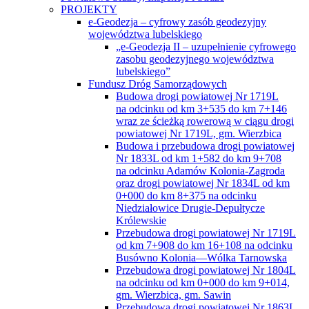
zasobu geodezyjnego województwa
lubelskiego”
Fundusz Dróg Samorządowych
Budowa drogi powiatowej Nr 1719L
na odcinku od km 3+535 do km 7+146
wraz ze ścieżką rowerową w ciągu drogi
powiatowej Nr 1719L, gm. Wierzbica
Budowa i przebudowa drogi powiatowej
Nr 1833L od km 1+582 do km 9+708
na odcinku Adamów Kolonia-Zagroda
oraz drogi powiatowej Nr 1834L od km
0+000 do km 8+375 na odcinku
Niedziałowice Drugie-Depułtycze
Królewskie
Przebudowa drogi powiatowej Nr 1719L
od km 7+908 do km 16+108 na odcinku
Busówno Kolonia—Wólka Tarnowska
Przebudowa drogi powiatowej Nr 1804L
na odcinku od km 0+000 do km 9+014,
gm. Wierzbica, gm. Sawin
Przebudowa drogi powiatowej Nr 1863L
od km 4+437 do km 8+852
w miejscowości Rakołupy Duże
oraz drogi powiatowej Nr 1864L od km
8+425 do km 6+610 na odcinku