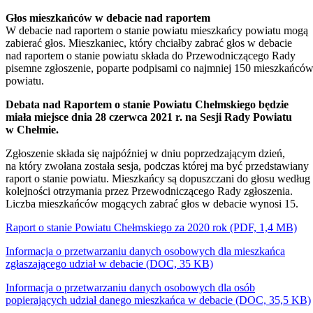
pisemne zgłoszenie, poparte podpisami co najmniej 150 mieszkańcó
powiatu.
Debata nad Raportem o stanie Powiatu Chełmskiego będzie
miała miejsce dnia 28 czerwca 2021 r. na Sesji Rady Powiatu
w Chełmie.
Zgłoszenie składa się najpóźniej w dniu poprzedzającym dzień,
na który zwołana została sesja, podczas której ma być przedstawiany
raport o stanie powiatu. Mieszkańcy są dopuszczani do głosu według
kolejności otrzymania przez Przewodniczącego Rady zgłoszenia.
Liczba mieszkańców mogących zabrać głos w debacie wynosi 15.
Raport o stanie Powiatu Chełmskiego za 2020 rok (PDF, 1,4 MB)
Informacja o przetwarzaniu danych osobowych dla mieszkańca
zgłaszającego udział w debacie (DOC, 35 KB)
Informacja o przetwarzaniu danych osobowych dla osób
popierających udział danego mieszkańca w debacie (DOC, 35,5 KB)
Uchwała Nr 488/2021 Zarządu Powiatu w Chełmie z dnia 17 maja
2021 r. w sprawie przyjęcia Raportu o stanie Powiatu Chełmskiego –
skan dokumentu