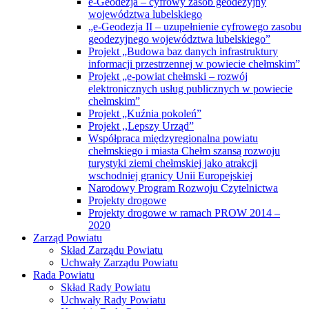
informacji przestrzennej w powiecie chełmskim”
Projekt „e-powiat chełmski – rozwój
elektronicznych usług publicznych w powiecie
chełmskim”
Projekt „Kuźnia pokoleń”
Projekt ,,Lepszy Urząd”
Współpraca międzyregionalna powiatu
chełmskiego i miasta Chełm szansą rozwoju
turystyki ziemi chełmskiej jako atrakcji
wschodniej granicy Unii Europejskiej
Narodowy Program Rozwoju Czytelnictwa
Projekty drogowe
Projekty drogowe w ramach PROW 2014 –
2020
Zarząd Powiatu
Skład Zarządu Powiatu
Uchwały Zarządu Powiatu
Rada Powiatu
Skład Rady Powiatu
Uchwały Rady Powiatu
Komisje Rady Powiatu
Raport o stanie Powiatu
Interpelacje
2024
2023