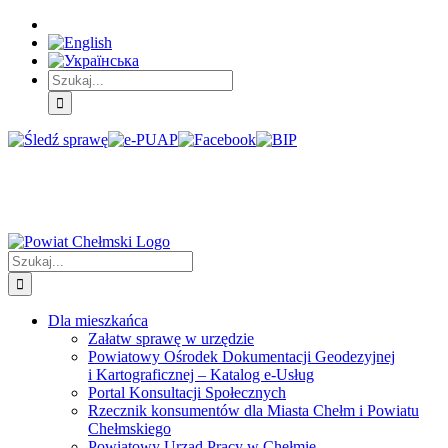
Skip
Skip
Skip
to:
to:
to:
Treść
Menu
Menu
główna
główne
dodatkowe
Szukaj
Śledź
E-
Facebook
BIP
Instagram
sprawę
PUAP
Szukaj
Dla mieszkańca
Załatw sprawę w urzędzie
Powiatowy Ośrodek Dokumentacji Geodezyjnej
i Kartograficznej – Katalog e-Usług
Portal Konsultacji Społecznych
Rzecznik konsumentów dla Miasta Chełm i Powiatu
Chełmskiego
Powiatowy Urząd Pracy w Chełmie
Promocja Zdrowia
Nieodpłatna Pomoc Prawna
Zespół ds. Obronnych i Zarządzania Kryzysowego
Powiatowe Centrum Zarządzania Kryzysowego