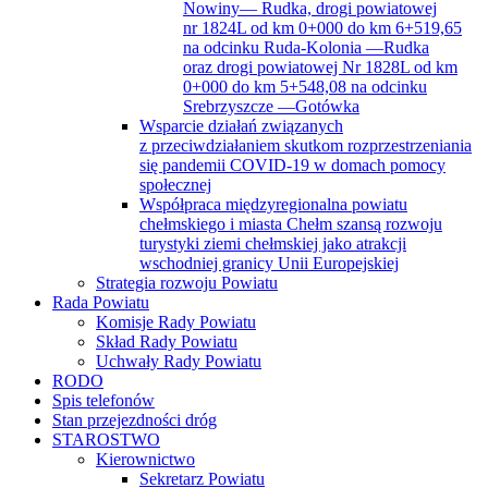
Srebrzyszcze —Gotówka
Wsparcie działań związanych
z przeciwdziałaniem skutkom rozprzestrzeniania
się pandemii COVID-19 w domach pomocy
społecznej
Współpraca międzyregionalna powiatu
chełmskiego i miasta Chełm szansą rozwoju
turystyki ziemi chełmskiej jako atrakcji
wschodniej granicy Unii Europejskiej
Strategia rozwoju Powiatu
Rada Powiatu
Komisje Rady Powiatu
Skład Rady Powiatu
Uchwały Rady Powiatu
RODO
Spis telefonów
Stan przejezdności dróg
STAROSTWO
Kierownictwo
Sekretarz Powiatu
Skarbnik Powiatu
Starosta
Wicestarosta
Schemat Organizacyjny
Archiwum Zakładowe