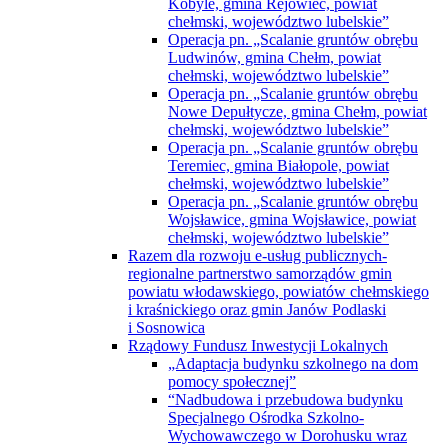
Operacja pn. „Scalanie gruntów obrębu
Nowe Depułtycze, gmina Chełm, powiat
chełmski, województwo lubelskie”
Operacja pn. „Scalanie gruntów obrębu
Teremiec, gmina Białopole, powiat
chełmski, województwo lubelskie”
Operacja pn. „Scalanie gruntów obrębu
Wojsławice, gmina Wojsławice, powiat
chełmski, województwo lubelskie”
Razem dla rozwoju e-usług publicznych-
regionalne partnerstwo samorządów gmin
powiatu włodawskiego, powiatów chełmskiego
i kraśnickiego oraz gmin Janów Podlaski
i Sosnowica
Rządowy Fundusz Inwestycji Lokalnych
„Adaptacja budynku szkolnego na dom
pomocy społecznej”
“Nadbudowa i przebudowa budynku
Specjalnego Ośrodka Szkolno-
Wychowawczego w Dorohusku wraz
ze zmianą sposobu użytkowania poddasza
nieużytkowego na pracownie
specjalistyczne dla dzieci i młodzieży
niepełnosprawnej”
Rządowy Fundusz Polski Ład: Program