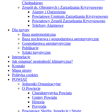
Telefony Alarmowe
Dla turysty
Baza gastronomiczna
Baza noclegowa i gospodarstwa agroturystyczne
Gospodarstwa agroturystyczne
Publikacje
Szlaki turystyczne
Interpelacje
Jak osiągnąć neutralność klimatyczną?
Kontakt
Mapa strony
Polityka cookies
POWIAT
Jednostki Organizacyjne
O Powiecie
Charakterystyka Powiatu
Gminy Powiatu
Historia
Przyroda
Powiatowe Służby, Inspekcje i Straże
PROJEKTY
e-Geodezja – cyfrowy zasób geodezyjny
województwa lubelskiego
„e-Geodezja II – uzupełnienie cyfrowego