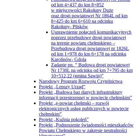
Rakołupy- Plisków
Usprawnienie połączeń komunikacyjnych
poprzez przebudowę drogi powiatowej
na terenie powiatu chełmskiego –
Przebudowa drogi powiatowej nr 1826L
od km 1+978 do km 6+178 na odcinku
Karolinów- Gdola
Zadanie pn. ” Budowa drogi powiatowej
Nr 1730L na odcinku od km 7+795 do km
10+512,22 (gmina Sawin)”
Narodowy Program Rozwoju Czytelnictwa
Projekt ,,Lepszy Urząd”
Projekt „Budowa baz danych infrastruktury
informacji przestrzennej w powiecie chełmskim”
Projekt „e-powiat chełmski – rozwój
elektronicznych usług publicznych w powiecie
chełmskim”
Projekt „Kuźnia pokoleń”
Projekt „Podnoszenie świadomości mieszkańców
Powiatu Chełmskiego w zakresie neutralności
klimatycznej”
Projekt „Zdalna Szkoła”
Projekty drogowe
Projekty drogowe w ramach PROW 2014 –
2020