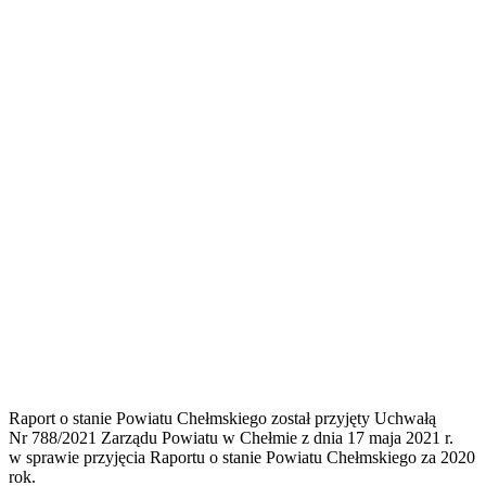
Raport o stanie Powiatu Chełmskiego został przyjęty Uchwałą
Nr 788/2021 Zarządu Powiatu w Chełmie z dnia 17 maja 2021 r.
w sprawie przyjęcia Raportu o stanie Powiatu Chełmskiego za 2020
rok.
Głos mieszkańców w debacie nad raportem
W debacie nad raportem o stanie powiatu mieszkańcy powiatu mogą
zabierać głos. Mieszkaniec, który chciałby zabrać głos w debacie
nad raportem o stanie powiatu składa do Przewodniczącego Rady