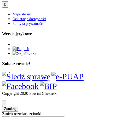
Polityka prywatności
Wersje językowe
Zobacz również
Copyright 2020 Powiat Chełmski
Zamknij
Zmień rozmiar czcionki
A-
A+
Domyślny rozmiar czcionki
Wysoki kontrast
Wybierz kolor
black
white
green
blue
red
orange
yellow
navi