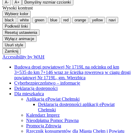
Podkreśl linki
Resetuj ustawienia
Wyłącz animacje
Usuń style
Zamknij
Accessibility by WAH
Budowa drogi powiatowej Nr 1719L na odcinku od km
3+535 do km 7+146 wraz ze ścieżką rowerową w ciągu drogi
powiatowej Nr 1719L, gm. Wierzbica
Cyberbezpieczeństwo – informacje
Deklaracja dostępności
Dla mieszkańca
Aplikacja ePowiat Chełmski
Deklaracja dostępności aplikacji ePowiat
Chełmski
Kalendarz Imprez
Nieodpłatna Pomoc Prawna
Promocja Zdrowia
Rzecznik konsumentów dla Miasta Chełm i Powiatu
Chełmskiego
Zespół ds. Obronnych i Zarządzania Kryzysowego
Alarmy i Ostrzeżenia
Powiatowe Centrum Zarządzania Kryzysowego
Powiatowy Zespół Zarządzania Kryzysowego