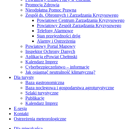
Powiatowy Zespół Zarządzania Kryzysowego
Telefony Alarmowe
Stan przejezdności dróg
Alarmy i Ostrzeżenia
Powiatowy Portal Mapowy
Inspektor Ochrony Danych
Aplikacja ePowiat Chełmski
Kalendarz Imprez
Cyberbezpieczeństwo – informacje
Jak osiągnąć neutralność klimatyczną?
Dla turysty
Baza gastronomiczna
Baza noclegowa i gospodarstwa agroturystyczne
Szlaki turystyczne
Publikacje
Kalendarz Imprez
E-sesja
Kontakt
Ostrzeżenia meteorologiczne
Dla mieszkańca
Załatw sprawę w urzędzie
Powiatowy Ośrodek Dokumentacji Geodezyjnej
i Kartograficznej – Katalog e-Usług
Portal Konsultacji Społecznych