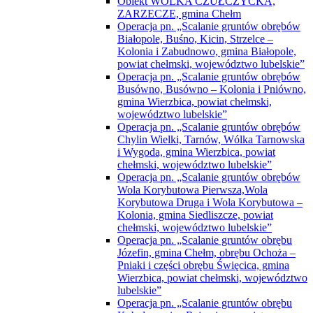
powiat chełmski, województwo lubelskie”
Operacja pn. „Scalanie gruntów obrębów
Busówno, Busówno – Kolonia i Pniówno,
gmina Wierzbica, powiat chełmski,
województwo lubelskie”
Operacja pn. „Scalanie gruntów obrębów
Chylin Wielki, Tarnów, Wólka Tarnowska
i Wygoda, gmina Wierzbica, powiat
chełmski, województwo lubelskie”
Operacja pn. „Scalanie gruntów obrębów
Wola Korybutowa Pierwsza,Wola
Korybutowa Druga i Wola Korybutowa –
Kolonia, gmina Siedliszcze, powiat
chełmski, województwo lubelskie”
Operacja pn. „Scalanie gruntów obrębu
Józefin, gmina Chełm, obrębu Ochoża –
Pniaki i części obrębu Święcica, gmina
Wierzbica, powiat chełmski, województwo
lubelskie”
Operacja pn. „Scalanie gruntów obrębu
Kobyle, gmina Rejowiec, powiat
chełmski, województwo lubelskie”
Operacja pn. „Scalanie gruntów obrębu
Ludwinów, gmina Chełm, powiat
chełmski, województwo lubelskie”