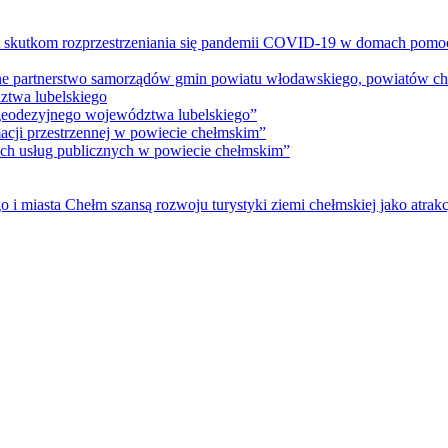
m skutkom rozprzestrzeniania się pandemii COVID-19 w domach pomoc
lne partnerstwo samorządów gmin powiatu włodawskiego, powiatów che
ztwa lubelskiego
 geodezyjnego województwa lubelskiego”
acji przestrzennej w powiecie chełmskim”
nych usług publicznych w powiecie chełmskim”
i miasta Chełm szansą rozwoju turystyki ziemi chełmskiej jako atrakc