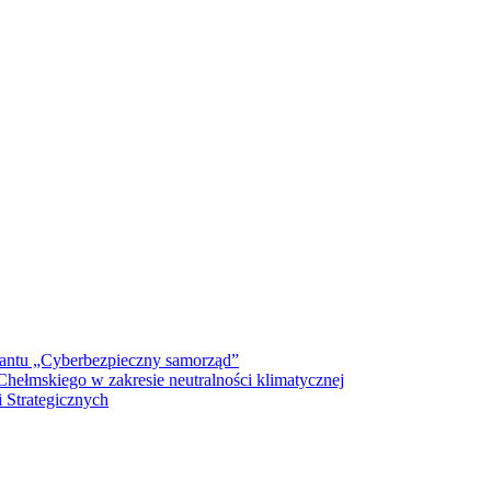
antu „Cyberbezpieczny samorząd”
ełmskiego w zakresie neutralności klimatycznej
 Strategicznych