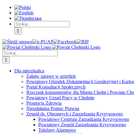
Skip
Skip
Skip
to:
to:
to:
Treść
Menu
Menu
główna
główne
dodatkowe
Szukaj
Śledź
E-
Facebook
BIP
Instagram
sprawę
PUAP
Szukaj
Dla mieszkańca
Załatw sprawę w urzędzie
Powiatowy Ośrodek Dokumentacji Geodezyjnej i Kartogr
Portal Konsultacji Społecznych
Rzecznik konsumentów dla Miasta Chełm i Powiatu Ch
Powiatowy Urząd Pracy w Chełmie
Promocja Zdrowia
Nieodpłatna Pomoc Prawna
Zespół ds. Obronnych i Zarządzania Kryzysowego
Powiatowe Centrum Zarządzania Kryzysowego
Powiatowy Zespół Zarządzania Kryzysowego
Telefony Alarmowe