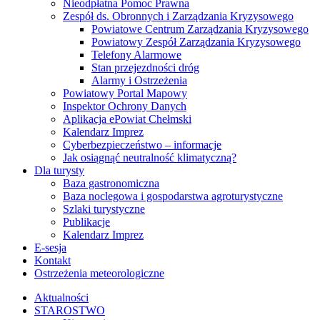
Nieodpłatna Pomoc Prawna
Zespół ds. Obronnych i Zarządzania Kryzysowego
Powiatowe Centrum Zarządzania Kryzysowego
Powiatowy Zespół Zarządzania Kryzysowego
Telefony Alarmowe
Stan przejezdności dróg
Alarmy i Ostrzeżenia
Powiatowy Portal Mapowy
Inspektor Ochrony Danych
Aplikacja ePowiat Chełmski
Kalendarz Imprez
Cyberbezpieczeństwo – informacje
Jak osiągnąć neutralność klimatyczną?
Dla turysty
Baza gastronomiczna
Baza noclegowa i gospodarstwa agroturystyczne
Szlaki turystyczne
Publikacje
Kalendarz Imprez
E-sesja
Kontakt
Ostrzeżenia meteorologiczne
Aktualności
STAROSTWO