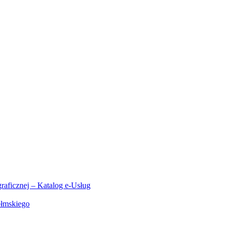
aficznej – Katalog e-Usług
ełmskiego