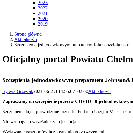
2023
2022
2021
2020
2019
Strona główna
Aktualności
Szczepienia jednodawkowym preparatem Johnson&Johnson!
Oficjalny portal Powiatu Chełm
Szczepienia jednodawkowym preparatem Johnson&
Sylwia Grzesiak
2021-06-25T14:55:07+02:00
Aktualności
|
Zapraszamy na szczepienie przeciw COVID-19 jednodawkowym p
Szczepienia będą prowadzone przed budynkiem Urzędu Miasta i Gmin
Nie wymagana wcześniejsza rejestracja.
Wydawanie paszportów bezpośrednio po zaszczepieniu.