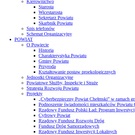
Kierownictwo
Starosta
Wicestarosta
Sekretarz Powiatu
Skarbnik Powiatu
Spis telefonów
Schemat Organizacyjny
POWIAT
O Powiecie
Historia
Charakterystyka Powiatu
Gminy Powiatu
Przyroda
Kształtowanie postaw proekologicznych
Jednostki Organizacyjne
Powiatowe Służby, Inspekcje i Straże
Strategia Rozwoju Powiatu
Projekty
„Cyberbezpieczny Powiat Chełmski” w ramach gr
Podnoszenie świadomości mieszkańców Powiatu Ch
Rządowy Fundusz Polski Ład: Program Inwestycji
Cyfrowy Powiat
Rządowy Fundusz Rozwoju Dróg
Fundusz Dróg Samorządowych
Rządowy Fundusz Inwestycji Lokalnych