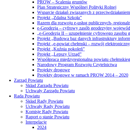
PROW – Scalenia gruntów
Plan Strategiczny Wspólnej Polityki Rolnej
Wsparcie działań związanych z przeciwdziałanie
Projekt „Zdalna Szkoła”
Razem dla rozwoju e-usług publicznych- regiona
e-Geodezja – cyfrowy zasób geodezyjny wojewód
„e-Geodezja II – uzupełnienie cyfrowego zasobu
Projekt „Budowa baz danych infrastruktury inform
Projekt „e-powiat chełmski – rozwój elektronicz
Projekt „Kuźnia pokoleń”
Projekt ,,Lepszy Urząd”
Współpraca międzyregionalna powiatu chełmskiego 
Narodowy Program Rozwoju Czytelnictwa
Projekty drogowe
Projekty drogowe w ramach PROW 2014 – 2020
Zarząd Powiatu
Skład Zarządu Powiatu
Uchwały Zarządu Powiatu
Rada Powiatu
Skład Rady Powiatu
Uchwały Rady Powiatu
Komisje Rady Powiatu
Raport o stanie Powiatu
Interpelacje
2024