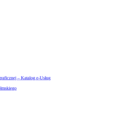
aficznej – Katalog e-Usług
ełmskiego