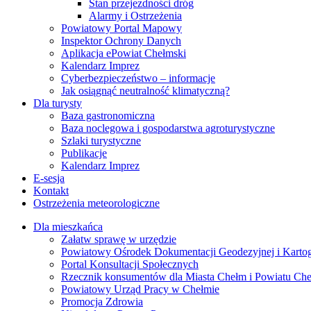
Stan przejezdności dróg
Alarmy i Ostrzeżenia
Powiatowy Portal Mapowy
Inspektor Ochrony Danych
Aplikacja ePowiat Chełmski
Kalendarz Imprez
Cyberbezpieczeństwo – informacje
Jak osiągnąć neutralność klimatyczną?
Dla turysty
Baza gastronomiczna
Baza noclegowa i gospodarstwa agroturystyczne
Szlaki turystyczne
Publikacje
Kalendarz Imprez
E-sesja
Kontakt
Ostrzeżenia meteorologiczne
Dla mieszkańca
Załatw sprawę w urzędzie
Powiatowy Ośrodek Dokumentacji Geodezyjnej i Kartogr
Portal Konsultacji Społecznych
Rzecznik konsumentów dla Miasta Chełm i Powiatu Ch
Powiatowy Urząd Pracy w Chełmie
Promocja Zdrowia