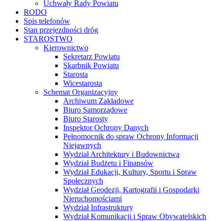
Uchwały Rady Powiatu
RODO
Spis telefonów
Stan przejezdności dróg
STAROSTWO
Kierownictwo
Sekretarz Powiatu
Skarbnik Powiatu
Starosta
Wicestarosta
Schemat Organizacyjny
Archiwum Zakładowe
Biuro Samorządowe
Biuro Starosty
Inspektor Ochrony Danych
Pełnomocnik do spraw Ochrony Informacji
Niejawnych
Wydział Architektury i Budownictwa
Wydział Budżetu i Finansów
Wydział Edukacji, Kultury, Sportu i Spraw
Społecznych
Wydział Geodezji, Kartografii i Gospodarki
Nieruchomościami
Wydział Infrastruktury
Wydział Komunikacji i Spraw Obywatelskich