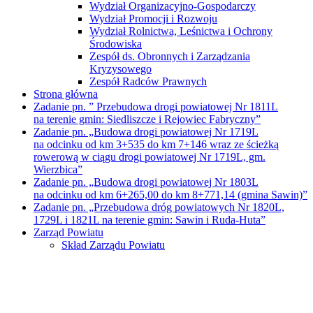
Wydział Organizacyjno-Gospodarczy
Wydział Promocji i Rozwoju
Wydział Rolnictwa, Leśnictwa i Ochrony
Środowiska
Zespół ds. Obronnych i Zarządzania
Kryzysowego
Zespół Radców Prawnych
Strona główna
Zadanie pn. ” Przebudowa drogi powiatowej Nr 1811L
na terenie gmin: Siedliszcze i Rejowiec Fabryczny”
Zadanie pn. „Budowa drogi powiatowej Nr 1719L
na odcinku od km 3+535 do km 7+146 wraz ze ścieżką
rowerową w ciągu drogi powiatowej Nr 1719L, gm.
Wierzbica”
Zadanie pn. „Budowa drogi powiatowej Nr 1803L
na odcinku od km 6+265,00 do km 8+771,14 (gmina Sawin)”
Zadanie pn. „Przebudowa dróg powiatowych Nr 1820L,
1729L i 1821L na terenie gmin: Sawin i Ruda-Huta”
Zarząd Powiatu
Skład Zarządu Powiatu