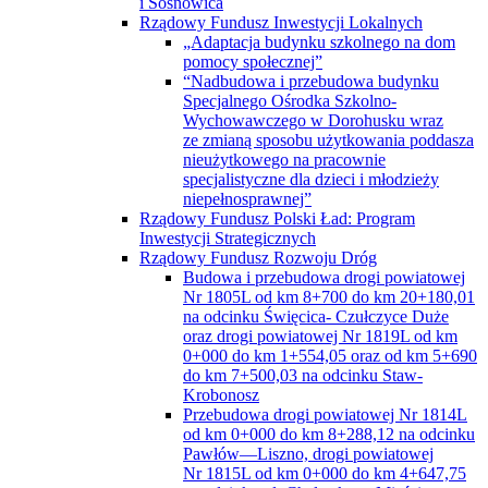
i Sosnowica
Rządowy Fundusz Inwestycji Lokalnych
„Adaptacja budynku szkolnego na dom
pomocy społecznej”
“Nadbudowa i przebudowa budynku
Specjalnego Ośrodka Szkolno-
Wychowawczego w Dorohusku wraz
ze zmianą sposobu użytkowania poddasza
nieużytkowego na pracownie
specjalistyczne dla dzieci i młodzieży
niepełnosprawnej”
Rządowy Fundusz Polski Ład: Program
Inwestycji Strategicznych
Rządowy Fundusz Rozwoju Dróg
Budowa i przebudowa drogi powiatowej
Nr 1805L od km 8+700 do km 20+180,01
na odcinku Święcica- Czułczyce Duże
oraz drogi powiatowej Nr 1819L od km
0+000 do km 1+554,05 oraz od km 5+690
do km 7+500,03 na odcinku Staw-
Krobonosz
Przebudowa drogi powiatowej Nr 1814L
od km 0+000 do km 8+288,12 na odcinku
Pawłów—Liszno, drogi powiatowej
Nr 1815L od km 0+000 do km 4+647,75