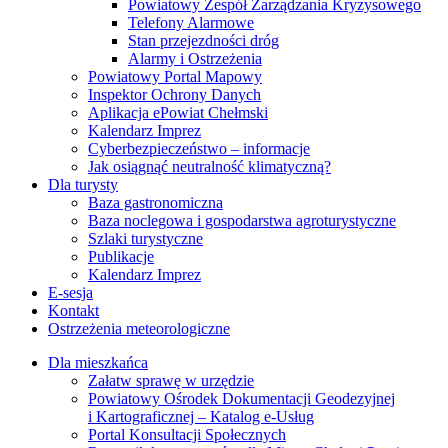
Powiatowy Zespół Zarządzania Kryzysowego
Telefony Alarmowe
Stan przejezdności dróg
Alarmy i Ostrzeżenia
Powiatowy Portal Mapowy
Inspektor Ochrony Danych
Aplikacja ePowiat Chełmski
Kalendarz Imprez
Cyberbezpieczeństwo – informacje
Jak osiągnąć neutralność klimatyczną?
Dla turysty
Baza gastronomiczna
Baza noclegowa i gospodarstwa agroturystyczne
Szlaki turystyczne
Publikacje
Kalendarz Imprez
E-sesja
Kontakt
Ostrzeżenia meteorologiczne
Dla mieszkańca
Załatw sprawę w urzędzie
Powiatowy Ośrodek Dokumentacji Geodezyjnej
i Kartograficznej – Katalog e-Usług
Portal Konsultacji Społecznych