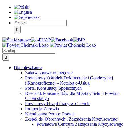
Skip
Skip
Skip
to:
to:
to:
Treść
Menu
Menu
główna
główne
dodatkowe
Szukaj
Śledź
E-
Facebook
BIP
Instagram
sprawę
PUAP
Szukaj
Dla mieszkańca
Załatw sprawę w urzędzie
Powiatowy Ośrodek Dokumentacji Geodezyjnej
i Kartograficznej – Katalog e-Usług
Portal Konsultacji Społecznych
Rzecznik konsumentów dla Miasta Chełm i Powiatu
Chełmskiego
Powiatowy Urząd Pracy w Chełmie
Promocja Zdrowia
Nieodpłatna Pomoc Prawna
Zespół ds. Obronnych i Zarządzania Kryzysowego
Powiatowe Centrum Zarządzania Kryzysowego