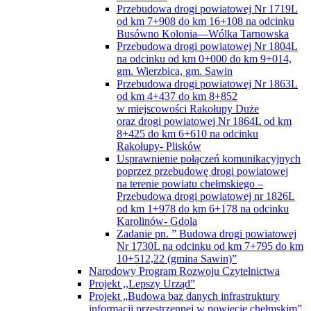
Przebudowa drogi powiatowej Nr 1719L
od km 7+908 do km 16+108 na odcinku
Busówno Kolonia—Wólka Tarnowska
Przebudowa drogi powiatowej Nr 1804L
na odcinku od km 0+000 do km 9+014,
gm. Wierzbica, gm. Sawin
Przebudowa drogi powiatowej Nr 1863L
od km 4+437 do km 8+852
w miejscowości Rakołupy Duże
oraz drogi powiatowej Nr 1864L od km
8+425 do km 6+610 na odcinku
Rakołupy- Plisków
Usprawnienie połączeń komunikacyjnych
poprzez przebudowę drogi powiatowej
na terenie powiatu chełmskiego –
Przebudowa drogi powiatowej nr 1826L
od km 1+978 do km 6+178 na odcinku
Karolinów- Gdola
Zadanie pn. ” Budowa drogi powiatowej
Nr 1730L na odcinku od km 7+795 do km
10+512,22 (gmina Sawin)”
Narodowy Program Rozwoju Czytelnictwa
Projekt ,,Lepszy Urząd”
Projekt „Budowa baz danych infrastruktury
informacji przestrzennej w powiecie chełmskim”