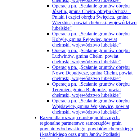
chełmski, województwo lubelskie”
Operacja pn. „Scalanie gruntów obrębu
Józefin, gmina Chełm, obrębu Ochoża –
Pniaki i części obrębu Święcica, gmina
Wierzbica, powiat chełmski, województwo
lubelskie”
Operacja pn. „Scalanie gruntów obrębu
Kobyle, gmina Rejowiec, powiat
chełmski, województwo lubelskie”
Operacja pn. „Scalanie gruntów obrębu
Ludwinów, gmina Chełm, powiat
chełmski, województwo lubelskie”
Operacja pn. „Scalanie gruntów obrębu
Nowe Depułtycze, gmina Chełm, powiat
chełmski, województwo lubelskie”
Operacja pn. „Scalanie gruntów obrębu
Teremiec, gmina Białopole, powiat
chełmski, województwo lubelskie”
Operacja pn. „Scalanie gruntów obrębu
Wojsławice, gmina Wojsławice, powiat
chełmski, województwo lubelskie”
Razem dla rozwoju e-usług publicznych-
regionalne partnerstwo samorządów gmin
powiatu włodawskiego, powiatów chełmskiego
i kraśnickiego oraz gmin Janów Podlaski