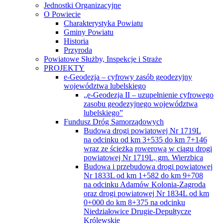
Jednostki Organizacyjne
O Powiecie
Charakterystyka Powiatu
Gminy Powiatu
Historia
Przyroda
Powiatowe Służby, Inspekcje i Straże
PROJEKTY
e-Geodezja – cyfrowy zasób geodezyjny
województwa lubelskiego
„e-Geodezja II – uzupełnienie cyfrowego
zasobu geodezyjnego województwa
lubelskiego”
Fundusz Dróg Samorządowych
Budowa drogi powiatowej Nr 1719L
na odcinku od km 3+535 do km 7+146
wraz ze ścieżką rowerową w ciągu drogi
powiatowej Nr 1719L, gm. Wierzbica
Budowa i przebudowa drogi powiatowej
Nr 1833L od km 1+582 do km 9+708
na odcinku Adamów Kolonia-Zagroda
oraz drogi powiatowej Nr 1834L od km
0+000 do km 8+375 na odcinku
Niedziałowice Drugie-Depułtycze
Królewskie