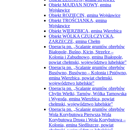
Obiekt MAJDAN NOWY, gmina
Wojsławice
Obiekt ROZIĘCIN, gmina Wojsławice
Obiekt TROŚCIANKA, gmina
Wojsławice
Obiekt WIERZBICA, gmina Wierzbica
Obiekt WÓLKA CZUŁCZYCKA,
ZARZECZE, gmina Chełm
Operacja pn. „Scalanie gruntów obrębów
Białopole, Buśno, Kicin, Strzelce –
Kolonia i Zabudnowo, gmina Białopole,
powiat chełmski, województwo lubelskie”
Operacja pn. „Scalanie gruntów obrębów
Busówno, Busówno – Kolonia i Pniówno,
gmina Wierzbica, powiat chełmski,
województwo lubelskie”
Operacja pn. „Scalanie gruntów obrębów
Chylin Wielki, Tarnów, Wólka Tarnowska
i Wygoda, gmina Wierzbica, powiat
chełmski, województwo lubelskie”
Operacja pn. „Scalanie gruntów obrębów
Wola Korybutowa Pierwsza,Wola
Korybutowa Druga i Wola Korybutowa –
Kolonia, gmina Siedliszcze, powiat