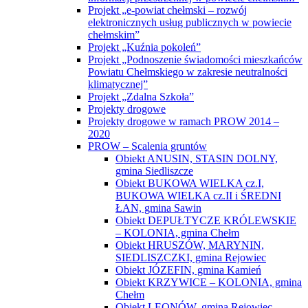
Projekt „e-powiat chełmski – rozwój
elektronicznych usług publicznych w powiecie
chełmskim”
Projekt „Kuźnia pokoleń”
Projekt „Podnoszenie świadomości mieszkańców
Powiatu Chełmskiego w zakresie neutralności
klimatycznej”
Projekt „Zdalna Szkoła”
Projekty drogowe
Projekty drogowe w ramach PROW 2014 –
2020
PROW – Scalenia gruntów
Obiekt ANUSIN, STASIN DOLNY,
gmina Siedliszcze
Obiekt BUKOWA WIELKA cz.I,
BUKOWA WIELKA cz.II i ŚREDNI
ŁAN, gmina Sawin
Obiekt DEPUŁTYCZE KRÓLEWSKIE
– KOLONIA, gmina Chełm
Obiekt HRUSZÓW, MARYNIN,
SIEDLISZCZKI, gmina Rejowiec
Obiekt JÓZEFIN, gmina Kamień
Obiekt KRZYWICE – KOLONIA, gmina
Chełm
Obiekt LEONÓW, gmina Rejowiec