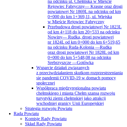
na odcinku ul. Chełmska w Mieście
Rejowiec Fabryczny— Krasne oraz drogi
powiatowej Nr 1869L na odcinku od km
0+000 do km 1+369,11, ul. Wiejska
w Mieście Rejowiec Fabryczny
Przebudowa drogi powiatowej Nr 1823L
od km 4+118 do km 20+533 na odcinku
Nowiny— Rudka, drogi powiatowej
nr 1824L od km 0+000 do km 6+519,65
na odcinku Ruda-Kolonia —Rudka
oraz drogi powiatowej Nr 1828L od km
0+000 do km 5+548,08 na odcinku
Srebrzyszcze —Gotówka
Wsparcie działań związanych
z przeciwdziałaniem skutkom rozprzestrzeniania
się pandemii COVID-19 w domach pomocy
społecznej
Współpraca międzyregionalna powiatu
chełmskiego i miasta Chełm szansą rozwoju
turystyki ziemi chełmskiej jako atrakcji
wschodniej granicy Unii Europejskiej
Strategia rozwoju Powiatu
Rada Powiatu
Komisje Rady Powiatu
Skład Rady Powiatu