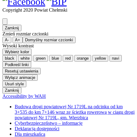
Copyright 2020 Powiat Chełmski
Zamknij
Zmień rozmiar czcionki
A-
A+
Domyślny rozmiar czcionki
Wysoki kontrast
Wybierz kolor
black
white
green
blue
red
orange
yellow
navi
Podkreśl linki
Resetuj ustawienia
Wyłącz animacje
Usuń style
Zamknij
Accessibility by WAH
Budowa drogi powiatowej Nr 1719L na odcinku od km
3+535 do km 7+146 wraz ze ścieżką rowerową w ciągu drogi
powiatowej Nr 1719L, gm. Wierzbica
Cyberbezpieczeństwo – informacje
Deklaracja dostępności
Dla mieszkańca