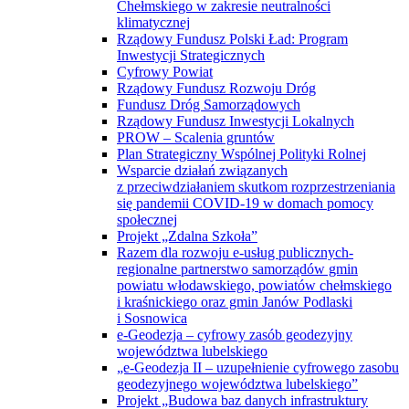
Chełmskiego w zakresie neutralności
klimatycznej
Rządowy Fundusz Polski Ład: Program
Inwestycji Strategicznych
Cyfrowy Powiat
Rządowy Fundusz Rozwoju Dróg
Fundusz Dróg Samorządowych
Rządowy Fundusz Inwestycji Lokalnych
PROW – Scalenia gruntów
Plan Strategiczny Wspólnej Polityki Rolnej
Wsparcie działań związanych
z przeciwdziałaniem skutkom rozprzestrzeniania
się pandemii COVID-19 w domach pomocy
społecznej
Projekt „Zdalna Szkoła”
Razem dla rozwoju e-usług publicznych-
regionalne partnerstwo samorządów gmin
powiatu włodawskiego, powiatów chełmskiego
i kraśnickiego oraz gmin Janów Podlaski
i Sosnowica
e-Geodezja – cyfrowy zasób geodezyjny
województwa lubelskiego
„e-Geodezja II – uzupełnienie cyfrowego zasobu
geodezyjnego województwa lubelskiego”
Projekt „Budowa baz danych infrastruktury