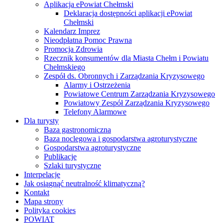
Aplikacja ePowiat Chełmski
Deklaracja dostępności aplikacji ePowiat
Chełmski
Kalendarz Imprez
Nieodpłatna Pomoc Prawna
Promocja Zdrowia
Rzecznik konsumentów dla Miasta Chełm i Powiatu
Chełmskiego
Zespół ds. Obronnych i Zarządzania Kryzysowego
Alarmy i Ostrzeżenia
Powiatowe Centrum Zarządzania Kryzysowego
Powiatowy Zespół Zarządzania Kryzysowego
Telefony Alarmowe
Dla turysty
Baza gastronomiczna
Baza noclegowa i gospodarstwa agroturystyczne
Gospodarstwa agroturystyczne
Publikacje
Szlaki turystyczne
Interpelacje
Jak osiągnąć neutralność klimatyczną?
Kontakt
Mapa strony
Polityka cookies
POWIAT