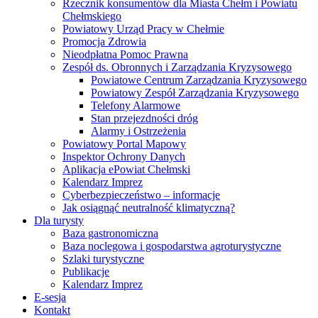
Rzecznik konsumentów dla Miasta Chełm i Powiatu
Chełmskiego
Powiatowy Urząd Pracy w Chełmie
Promocja Zdrowia
Nieodpłatna Pomoc Prawna
Zespół ds. Obronnych i Zarządzania Kryzysowego
Powiatowe Centrum Zarządzania Kryzysowego
Powiatowy Zespół Zarządzania Kryzysowego
Telefony Alarmowe
Stan przejezdności dróg
Alarmy i Ostrzeżenia
Powiatowy Portal Mapowy
Inspektor Ochrony Danych
Aplikacja ePowiat Chełmski
Kalendarz Imprez
Cyberbezpieczeństwo – informacje
Jak osiągnąć neutralność klimatyczną?
Dla turysty
Baza gastronomiczna
Baza noclegowa i gospodarstwa agroturystyczne
Szlaki turystyczne
Publikacje
Kalendarz Imprez
E-sesja
Kontakt