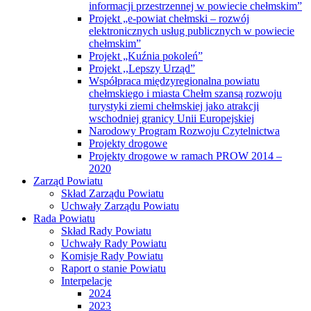
informacji przestrzennej w powiecie chełmskim”
Projekt „e-powiat chełmski – rozwój
elektronicznych usług publicznych w powiecie
chełmskim”
Projekt „Kuźnia pokoleń”
Projekt ,,Lepszy Urząd”
Współpraca międzyregionalna powiatu
chełmskiego i miasta Chełm szansą rozwoju
turystyki ziemi chełmskiej jako atrakcji
wschodniej granicy Unii Europejskiej
Narodowy Program Rozwoju Czytelnictwa
Projekty drogowe
Projekty drogowe w ramach PROW 2014 –
2020
Zarząd Powiatu
Skład Zarządu Powiatu
Uchwały Zarządu Powiatu
Rada Powiatu
Skład Rady Powiatu
Uchwały Rady Powiatu
Komisje Rady Powiatu
Raport o stanie Powiatu
Interpelacje
2024
2023