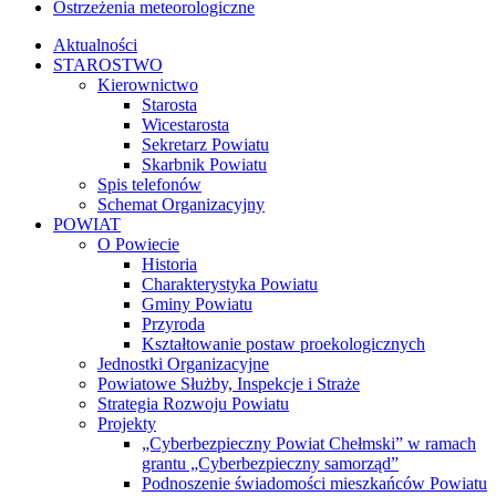
Ostrzeżenia meteorologiczne
Aktualności
STAROSTWO
Kierownictwo
Starosta
Wicestarosta
Sekretarz Powiatu
Skarbnik Powiatu
Spis telefonów
Schemat Organizacyjny
POWIAT
O Powiecie
Historia
Charakterystyka Powiatu
Gminy Powiatu
Przyroda
Kształtowanie postaw proekologicznych
Jednostki Organizacyjne
Powiatowe Służby, Inspekcje i Straże
Strategia Rozwoju Powiatu
Projekty
„Cyberbezpieczny Powiat Chełmski” w ramach
grantu „Cyberbezpieczny samorząd”
Podnoszenie świadomości mieszkańców Powiatu