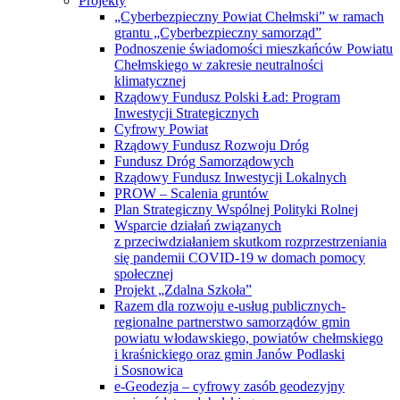
Projekty
„Cyberbezpieczny Powiat Chełmski” w ramach
grantu „Cyberbezpieczny samorząd”
Podnoszenie świadomości mieszkańców Powiatu
Chełmskiego w zakresie neutralności
klimatycznej
Rządowy Fundusz Polski Ład: Program
Inwestycji Strategicznych
Cyfrowy Powiat
Rządowy Fundusz Rozwoju Dróg
Fundusz Dróg Samorządowych
Rządowy Fundusz Inwestycji Lokalnych
PROW – Scalenia gruntów
Plan Strategiczny Wspólnej Polityki Rolnej
Wsparcie działań związanych
z przeciwdziałaniem skutkom rozprzestrzeniania
się pandemii COVID-19 w domach pomocy
społecznej
Projekt „Zdalna Szkoła”
Razem dla rozwoju e-usług publicznych-
regionalne partnerstwo samorządów gmin
powiatu włodawskiego, powiatów chełmskiego
i kraśnickiego oraz gmin Janów Podlaski
i Sosnowica
e-Geodezja – cyfrowy zasób geodezyjny