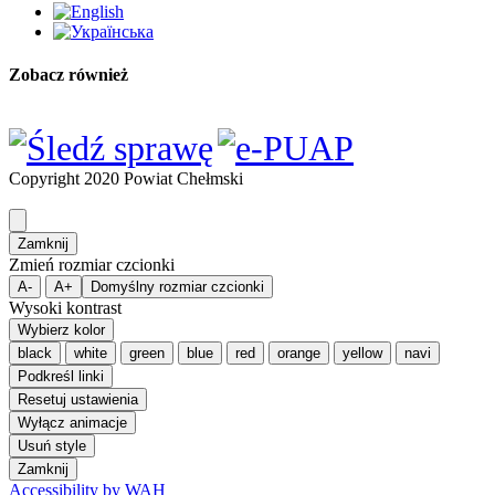
Zobacz również
Copyright 2020 Powiat Chełmski
Zamknij
Zmień rozmiar czcionki
A-
A+
Domyślny rozmiar czcionki
Wysoki kontrast
Wybierz kolor
black
white
green
blue
red
orange
yellow
navi
Podkreśl linki
Resetuj ustawienia
Wyłącz animacje
Usuń style
Zamknij
Accessibility by WAH