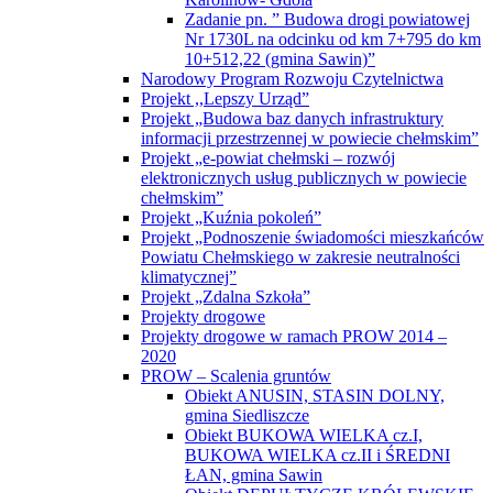
Zadanie pn. ” Budowa drogi powiatowej
Nr 1730L na odcinku od km 7+795 do km
10+512,22 (gmina Sawin)”
Narodowy Program Rozwoju Czytelnictwa
Projekt ,,Lepszy Urząd”
Projekt „Budowa baz danych infrastruktury
informacji przestrzennej w powiecie chełmskim”
Projekt „e-powiat chełmski – rozwój
elektronicznych usług publicznych w powiecie
chełmskim”
Projekt „Kuźnia pokoleń”
Projekt „Podnoszenie świadomości mieszkańców
Powiatu Chełmskiego w zakresie neutralności
klimatycznej”
Projekt „Zdalna Szkoła”
Projekty drogowe
Projekty drogowe w ramach PROW 2014 –
2020
PROW – Scalenia gruntów
Obiekt ANUSIN, STASIN DOLNY,
gmina Siedliszcze
Obiekt BUKOWA WIELKA cz.I,
BUKOWA WIELKA cz.II i ŚREDNI
ŁAN, gmina Sawin