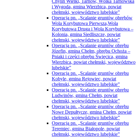
Chylin Wielki, Tarnów, Wólka Tarnowska
i Wygoda, gmina Wierzbica, powiat
chełmski, województwo lubelskie”
Operacja pn. „Scalanie gruntów obrębów
Wola Korybutowa Pierwsza,Wola
Korybutowa Druga i Wola Korybutowa –
Kolonia, gmina Siedliszcze, powiat
chełmski, województwo lubelskie”
Operacja pn. „Scalanie gruntów obrębu
Józefin, gmina Chełm, obrębu Ochoża –
Pniaki i części obrębu Święcica, gmina
Wierzbica, powiat chełmski, województwo
lubelskie”
Operacja pn. „Scalanie gruntów obrębu
Kobyle, gmina Rejowiec, powiat
chełmski, województwo lubelskie”
Operacja pn. „Scalanie gruntów obrębu
Ludwinów, gmina Chełm, powiat
chełmski, województwo lubelskie”
Operacja pn. „Scalanie gruntów obrębu
Nowe Depułtycze, gmina Chełm, powiat
chełmski, województwo lubelskie”
Operacja pn. „Scalanie gruntów obrębu
Teremiec, gmina Białopole, powiat
chełmski, województwo lubelskie”