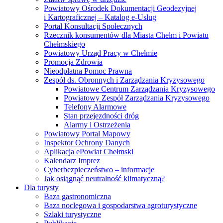
Powiatowy Ośrodek Dokumentacji Geodezyjnej
i Kartograficznej – Katalog e-Usług
Portal Konsultacji Społecznych
Rzecznik konsumentów dla Miasta Chełm i Powiatu
Chełmskiego
Powiatowy Urząd Pracy w Chełmie
Promocja Zdrowia
Nieodpłatna Pomoc Prawna
Zespół ds. Obronnych i Zarządzania Kryzysowego
Powiatowe Centrum Zarządzania Kryzysowego
Powiatowy Zespół Zarządzania Kryzysowego
Telefony Alarmowe
Stan przejezdności dróg
Alarmy i Ostrzeżenia
Powiatowy Portal Mapowy
Inspektor Ochrony Danych
Aplikacja ePowiat Chełmski
Kalendarz Imprez
Cyberbezpieczeństwo – informacje
Jak osiągnąć neutralność klimatyczną?
Dla turysty
Baza gastronomiczna
Baza noclegowa i gospodarstwa agroturystyczne
Szlaki turystyczne