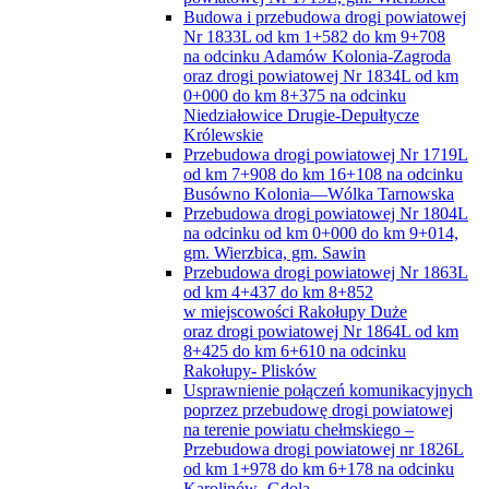
Budowa i przebudowa drogi powiatowej
Nr 1833L od km 1+582 do km 9+708
na odcinku Adamów Kolonia-Zagroda
oraz drogi powiatowej Nr 1834L od km
0+000 do km 8+375 na odcinku
Niedziałowice Drugie-Depułtycze
Królewskie
Przebudowa drogi powiatowej Nr 1719L
od km 7+908 do km 16+108 na odcinku
Busówno Kolonia—Wólka Tarnowska
Przebudowa drogi powiatowej Nr 1804L
na odcinku od km 0+000 do km 9+014,
gm. Wierzbica, gm. Sawin
Przebudowa drogi powiatowej Nr 1863L
od km 4+437 do km 8+852
w miejscowości Rakołupy Duże
oraz drogi powiatowej Nr 1864L od km
8+425 do km 6+610 na odcinku
Rakołupy- Plisków
Usprawnienie połączeń komunikacyjnych
poprzez przebudowę drogi powiatowej
na terenie powiatu chełmskiego –
Przebudowa drogi powiatowej nr 1826L
od km 1+978 do km 6+178 na odcinku
Karolinów- Gdola