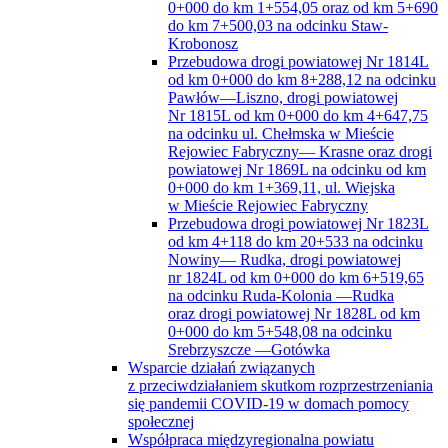
0+000 do km 1+554,05 oraz od km 5+690
do km 7+500,03 na odcinku Staw-
Krobonosz
Przebudowa drogi powiatowej Nr 1814L
od km 0+000 do km 8+288,12 na odcinku
Pawłów—Liszno, drogi powiatowej
Nr 1815L od km 0+000 do km 4+647,75
na odcinku ul. Chełmska w Mieście
Rejowiec Fabryczny— Krasne oraz drogi
powiatowej Nr 1869L na odcinku od km
0+000 do km 1+369,11, ul. Wiejska
w Mieście Rejowiec Fabryczny
Przebudowa drogi powiatowej Nr 1823L
od km 4+118 do km 20+533 na odcinku
Nowiny— Rudka, drogi powiatowej
nr 1824L od km 0+000 do km 6+519,65
na odcinku Ruda-Kolonia —Rudka
oraz drogi powiatowej Nr 1828L od km
0+000 do km 5+548,08 na odcinku
Srebrzyszcze —Gotówka
Wsparcie działań związanych
z przeciwdziałaniem skutkom rozprzestrzeniania
się pandemii COVID-19 w domach pomocy
społecznej
Współpraca międzyregionalna powiatu