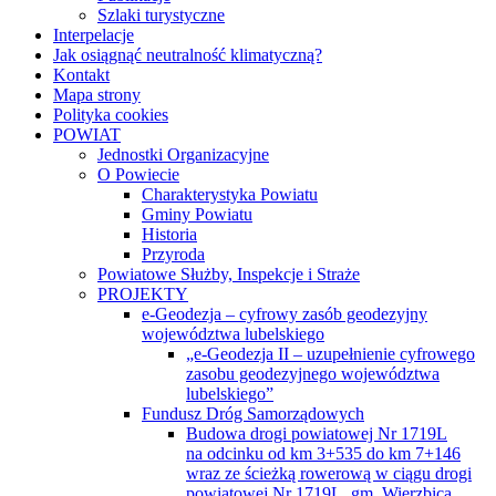
Szlaki turystyczne
Interpelacje
Jak osiągnąć neutralność klimatyczną?
Kontakt
Mapa strony
Polityka cookies
POWIAT
Jednostki Organizacyjne
O Powiecie
Charakterystyka Powiatu
Gminy Powiatu
Historia
Przyroda
Powiatowe Służby, Inspekcje i Straże
PROJEKTY
e-Geodezja – cyfrowy zasób geodezyjny
województwa lubelskiego
„e-Geodezja II – uzupełnienie cyfrowego
zasobu geodezyjnego województwa
lubelskiego”
Fundusz Dróg Samorządowych
Budowa drogi powiatowej Nr 1719L
na odcinku od km 3+535 do km 7+146
wraz ze ścieżką rowerową w ciągu drogi
powiatowej Nr 1719L, gm. Wierzbica