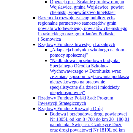
Operacja pn. „Scalanie gruntów obrębu
Wojsławice, gmina Wojsławice, powiat
chełmski, województwo lubelskie”
Razem dla rozwoju e-usług publicznych-
regionalne partnerstwo samorządów gmin
powiatu włodawskiego, powiatów chełmskiego
i kraśnickiego oraz gmin Janów Podlaski
i Sosnowica
Rządowy Fundusz Inwestycji Lokalnych
„Adaptacja budynku szkolnego na dom
pomocy społecznej”
“Nadbudowa i przebudowa budynku
Specjalnego Ośrodka Szkolno-
Wychowawczego w Dorohusku wraz
ze zmianą sposobu użytkowania poddasza
nieużytkowego na pracownie
specjalistyczne dla dzieci i młodzieży
niepełnosprawnej”
Rządowy Fundusz Polski Ład: Program
Inwestycji Strategicznych
Rządowy Fundusz Rozwoju Dróg
Budowa i przebudowa drogi powiatowej
Nr 1805L od km 8+700 do km 20+180,01
na odcinku Święcica- Czułczyce Duże
oraz drogi powiatowej Nr 1819L od km