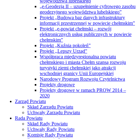
województwa lubelskiego
„e-Geodezja II – uzupełnienie cyfrowego zasobu
geodezyjnego województwa lubelskiego”
Projekt „Budowa baz danych infrastruktury
informacji przestrzennej w powiecie chełmskim”
Projekt „e-powiat chełmski – rozwój
elektronicznych usług publicznych w powiecie
chełmskim”
Projekt „Kuźnia pokoleń”
Projekt ,,Lepszy Urząd”
Współpraca międzyregionalna powiatu
chełmskiego i miasta Chełm szansą rozwoju
turystyki ziemi chełmskiej jako atrakcji
wschodniej granicy Unii Europejskiej
Narodowy Program Rozwoju Czytelnictwa
Projekty drogowe
Projekty drogowe w ramach PROW 2014 –
2020
Zarząd Powiatu
Skład Zarządu Powiatu
Uchwały Zarządu Powiatu
Rada Powiatu
Skład Rady Powiatu
Uchwały Rady Powiatu
Komisje Rady Powiatu