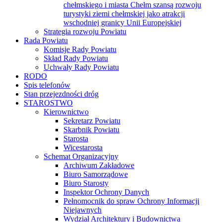
chełmskiego i miasta Chełm szansą rozwoju
turystyki ziemi chełmskiej jako atrakcji
wschodniej granicy Unii Europejskiej
Strategia rozwoju Powiatu
Rada Powiatu
Komisje Rady Powiatu
Skład Rady Powiatu
Uchwały Rady Powiatu
RODO
Spis telefonów
Stan przejezdności dróg
STAROSTWO
Kierownictwo
Sekretarz Powiatu
Skarbnik Powiatu
Starosta
Wicestarosta
Schemat Organizacyjny
Archiwum Zakładowe
Biuro Samorządowe
Biuro Starosty
Inspektor Ochrony Danych
Pełnomocnik do spraw Ochrony Informacji
Niejawnych
Wydział Architektury i Budownictwa