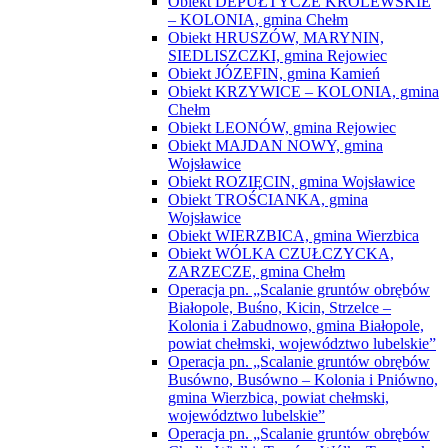
Obiekt DEPUŁTYCZE KRÓLEWSKIE
– KOLONIA, gmina Chełm
Obiekt HRUSZÓW, MARYNIN,
SIEDLISZCZKI, gmina Rejowiec
Obiekt JÓZEFIN, gmina Kamień
Obiekt KRZYWICE – KOLONIA, gmina
Chełm
Obiekt LEONÓW, gmina Rejowiec
Obiekt MAJDAN NOWY, gmina
Wojsławice
Obiekt ROZIĘCIN, gmina Wojsławice
Obiekt TROŚCIANKA, gmina
Wojsławice
Obiekt WIERZBICA, gmina Wierzbica
Obiekt WÓLKA CZUŁCZYCKA,
ZARZECZE, gmina Chełm
Operacja pn. „Scalanie gruntów obrębów
Białopole, Buśno, Kicin, Strzelce –
Kolonia i Zabudnowo, gmina Białopole,
powiat chełmski, województwo lubelskie”
Operacja pn. „Scalanie gruntów obrębów
Busówno, Busówno – Kolonia i Pniówno,
gmina Wierzbica, powiat chełmski,
województwo lubelskie”
Operacja pn. „Scalanie gruntów obrębów