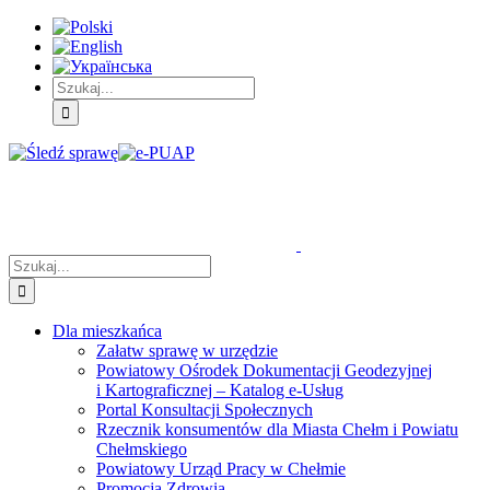
Skip
Skip
Skip
to:
to:
to:
Treść
Menu
Menu
główna
główne
dodatkowe
Szukaj
Śledź
E-
Facebook
BIP
Instagram
sprawę
PUAP
Szukaj
Dla mieszkańca
Załatw sprawę w urzędzie
Powiatowy Ośrodek Dokumentacji Geodezyjnej
i Kartograficznej – Katalog e-Usług
Portal Konsultacji Społecznych
Rzecznik konsumentów dla Miasta Chełm i Powiatu
Chełmskiego
Powiatowy Urząd Pracy w Chełmie
Promocja Zdrowia