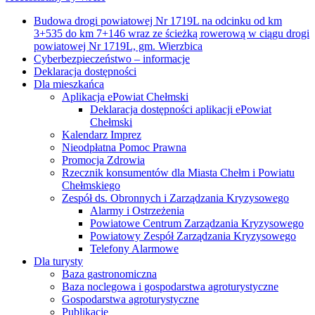
Budowa drogi powiatowej Nr 1719L na odcinku od km
3+535 do km 7+146 wraz ze ścieżką rowerową w ciągu drogi
powiatowej Nr 1719L, gm. Wierzbica
Cyberbezpieczeństwo – informacje
Deklaracja dostępności
Dla mieszkańca
Aplikacja ePowiat Chełmski
Deklaracja dostępności aplikacji ePowiat
Chełmski
Kalendarz Imprez
Nieodpłatna Pomoc Prawna
Promocja Zdrowia
Rzecznik konsumentów dla Miasta Chełm i Powiatu
Chełmskiego
Zespół ds. Obronnych i Zarządzania Kryzysowego
Alarmy i Ostrzeżenia
Powiatowe Centrum Zarządzania Kryzysowego
Powiatowy Zespół Zarządzania Kryzysowego
Telefony Alarmowe
Dla turysty
Baza gastronomiczna
Baza noclegowa i gospodarstwa agroturystyczne
Gospodarstwa agroturystyczne
Publikacje