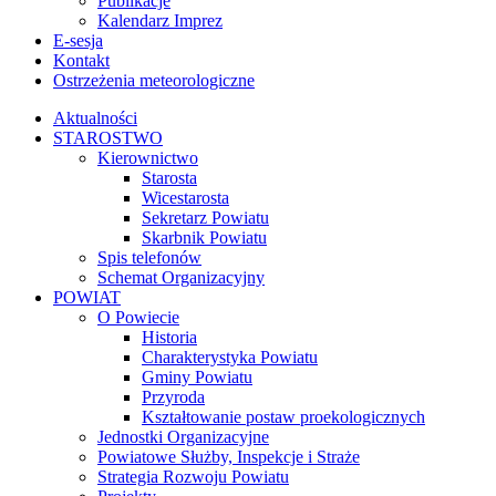
Publikacje
Kalendarz Imprez
E-sesja
Kontakt
Ostrzeżenia meteorologiczne
Aktualności
STAROSTWO
Kierownictwo
Starosta
Wicestarosta
Sekretarz Powiatu
Skarbnik Powiatu
Spis telefonów
Schemat Organizacyjny
POWIAT
O Powiecie
Historia
Charakterystyka Powiatu
Gminy Powiatu
Przyroda
Kształtowanie postaw proekologicznych
Jednostki Organizacyjne
Powiatowe Służby, Inspekcje i Straże
Strategia Rozwoju Powiatu