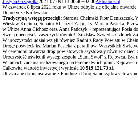
Justyna Grzegółka
2021-07-09T13:00:40+02:00
Aktualności
|
W czwartek 8 lipca 2021 roku w Uhrze odbyło się oficjalne otwarc
Depułtycze Królewskie.
Tradycyjną wstęgę przecięli:
Starosta Chełmski Piotr Deniszczuk, 
Wiesław Kociuba, Senator RP Józef Zając, ks. Marian Pasieka, Pr
w Uhrze Anna Cichosz oraz Anna Pańczyk – reprezentująca Posła do
Swoją obecnością zaszczycił również: Zdzisław Szwed – Członek Z
W uroczystości udział wzięli również Radni z Rady Powiatu w Chełmi
Drogę poświęcił ks. Marian Pasieka z parafii pw. Wszystkich Świę
W ceremonii otwarcia dróg powiatowych asystowały również dzieci z
Uroczystość uświetnił występ zespołu „Sami Swoi” z Rejowca. Był r
W ramach zadania realizowanego na terenie dwóch gmin: Rejowiec
Całkowita wartość inwestycji wyniosła
10 519 121,73 zł
.
Otrzymane dofinansowanie z Funduszu Dróg Samorządowych wyni