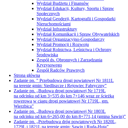
Wydział Budżetu i Finansów
Wydział Edukacji, Kultury, Sportu i Spraw
Społecznych
Wydział Geodezji, Kartografii i Gospodarki
Nieruchomościami
Wydział Infrastruktury
Wydział Komunikacji i Spraw Obywatelskich
Wydział Organizacyjno-Gospodarczy
Wydział Promocji i Rozwoju
Wydział Rolnictwa, Leśnictwa i Ochrony
Środowiska
Zespół ds. Obronnych i Zarządzania
Kryzysowego
Zespół Radców Prawnych
Strona główna
Zadanie pn. ” Przebudowa drogi powiatowej Nr 1811L
na terenie gmin: Siedliszcze i Rejowiec Fabryczny”
Zadanie pn. „Budowa drogi powiatowej Nr 1719L
na odcinku od km 3+535 do km 7+146 wraz ze ścieżką
rowerową w ciągu drogi powiatowej Nr 1719L, gm.
Wierzbica”
Zadanie pn. „Budowa drogi powiatowej Nr 1803L
na odcinku od km 6+265,00 do km 8+771,14 (gmina Sawin)”
Zadanie pn. „Przebudowa dróg powiatowych Nr 1820L,
1729L i 1821L na terenie gmin: Sawin i Ruda-Huta”