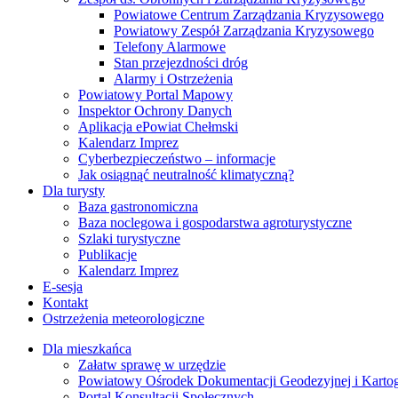
Powiatowe Centrum Zarządzania Kryzysowego
Powiatowy Zespół Zarządzania Kryzysowego
Telefony Alarmowe
Stan przejezdności dróg
Alarmy i Ostrzeżenia
Powiatowy Portal Mapowy
Inspektor Ochrony Danych
Aplikacja ePowiat Chełmski
Kalendarz Imprez
Cyberbezpieczeństwo – informacje
Jak osiągnąć neutralność klimatyczną?
Dla turysty
Baza gastronomiczna
Baza noclegowa i gospodarstwa agroturystyczne
Szlaki turystyczne
Publikacje
Kalendarz Imprez
E-sesja
Kontakt
Ostrzeżenia meteorologiczne
Dla mieszkańca
Załatw sprawę w urzędzie
Powiatowy Ośrodek Dokumentacji Geodezyjnej i Kartogr
Portal Konsultacji Społecznych