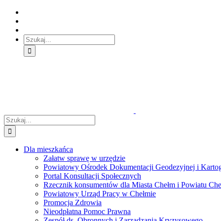
Skip
Skip
Skip
to:
to:
to:
Treść
Menu
Menu
główna
główne
dodatkowe
Szukaj
Śledź
E-
Facebook
BIP
Instagram
sprawę
PUAP
Szukaj
Dla mieszkańca
Załatw sprawę w urzędzie
Powiatowy Ośrodek Dokumentacji Geodezyjnej i Kartogr
Portal Konsultacji Społecznych
Rzecznik konsumentów dla Miasta Chełm i Powiatu Ch
Powiatowy Urząd Pracy w Chełmie
Promocja Zdrowia
Nieodpłatna Pomoc Prawna
Zespół ds. Obronnych i Zarządzania Kryzysowego