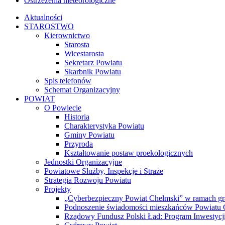
Ostrzeżenia meteorologiczne
Aktualności
STAROSTWO
Kierownictwo
Starosta
Wicestarosta
Sekretarz Powiatu
Skarbnik Powiatu
Spis telefonów
Schemat Organizacyjny
POWIAT
O Powiecie
Historia
Charakterystyka Powiatu
Gminy Powiatu
Przyroda
Kształtowanie postaw proekologicznych
Jednostki Organizacyjne
Powiatowe Służby, Inspekcje i Straże
Strategia Rozwoju Powiatu
Projekty
„Cyberbezpieczny Powiat Chełmski” w ramach gr
Podnoszenie świadomości mieszkańców Powiatu Ch
Rządowy Fundusz Polski Ład: Program Inwestycji