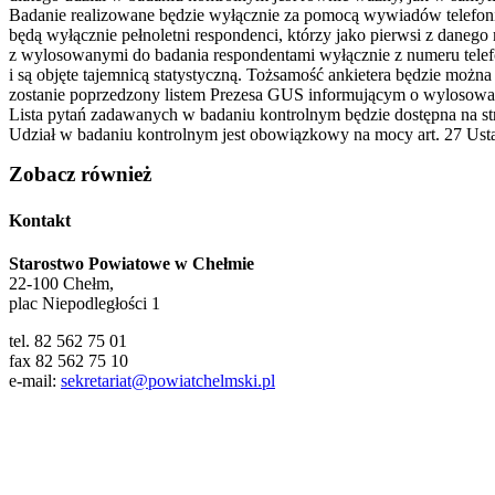
Badanie realizowane będzie wyłącznie za pomocą wywiadów telefoni
będą wyłącznie pełnoletni respondenci, którzy jako pierwsi z danego 
z wylosowanymi do badania respondentami wyłącznie z numeru tele
i są objęte tajemnicą statystyczną. Tożsamość ankietera będzie możn
zostanie poprzedzony listem Prezesa GUS informującym o wylosowan
Lista pytań zadawanych w badaniu kontrolnym będzie dostępna na st
Udział w badaniu kontrolnym jest obowiązkowy na mocy art. 27 Usta
Zobacz również
Kontakt
Starostwo Powiatowe w Chełmie
22-100 Chełm,
plac Niepodległości 1
tel. 82 562 75 01
fax 82 562 75 10
e-mail:
sekretariat@powiatchelmski.pl