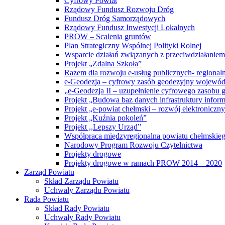
Cyfrowy Powiat
Rządowy Fundusz Rozwoju Dróg
Fundusz Dróg Samorządowych
Rządowy Fundusz Inwestycji Lokalnych
PROW – Scalenia gruntów
Plan Strategiczny Wspólnej Polityki Rolnej
Wsparcie działań związanych z przeciwdziałanie
Projekt „Zdalna Szkoła”
Razem dla rozwoju e-usług publicznych- regiona
e-Geodezja – cyfrowy zasób geodezyjny wojewód
„e-Geodezja II – uzupełnienie cyfrowego zasobu
Projekt „Budowa baz danych infrastruktury inform
Projekt „e-powiat chełmski – rozwój elektronicz
Projekt „Kuźnia pokoleń”
Projekt ,,Lepszy Urząd”
Współpraca międzyregionalna powiatu chełmskiego 
Narodowy Program Rozwoju Czytelnictwa
Projekty drogowe
Projekty drogowe w ramach PROW 2014 – 2020
Zarząd Powiatu
Skład Zarządu Powiatu
Uchwały Zarządu Powiatu
Rada Powiatu
Skład Rady Powiatu
Uchwały Rady Powiatu