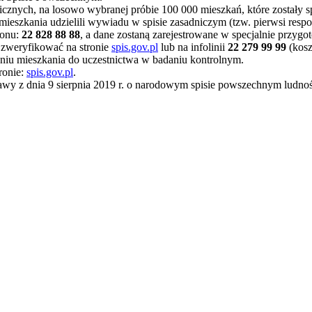
cznych, na losowo wybranej próbie 100 000 mieszkań, które zostały 
mieszkania udzielili wywiadu w spisie zasadniczym (tzw. pierwsi respo
fonu:
22 828 88 88
, a dane zostaną zarejestrowane w specjalnie przygo
a zweryfikować na stronie
spis.gov.pl
lub na infolinii
22 279 99 99
(kosz
iu mieszkania do uczestnictwa w badaniu kontrolnym.
ronie:
spis.gov.pl
.
wy z dnia 9 sierpnia 2019 r. o narodowym spisie powszechnym ludnośc