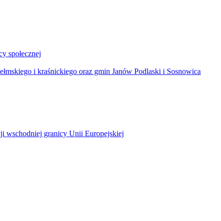
y społecznej
łmskiego i kraśnickiego oraz gmin Janów Podlaski i Sosnowica
ji wschodniej granicy Unii Europejskiej