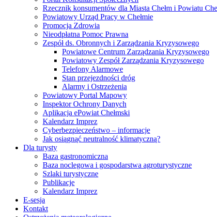
Rzecznik konsumentów dla Miasta Chełm i Powiatu Ch
Powiatowy Urząd Pracy w Chełmie
Promocja Zdrowia
Nieodpłatna Pomoc Prawna
Zespół ds. Obronnych i Zarządzania Kryzysowego
Powiatowe Centrum Zarządzania Kryzysowego
Powiatowy Zespół Zarządzania Kryzysowego
Telefony Alarmowe
Stan przejezdności dróg
Alarmy i Ostrzeżenia
Powiatowy Portal Mapowy
Inspektor Ochrony Danych
Aplikacja ePowiat Chełmski
Kalendarz Imprez
Cyberbezpieczeństwo – informacje
Jak osiągnąć neutralność klimatyczną?
Dla turysty
Baza gastronomiczna
Baza noclegowa i gospodarstwa agroturystyczne
Szlaki turystyczne
Publikacje
Kalendarz Imprez
E-sesja
Kontakt