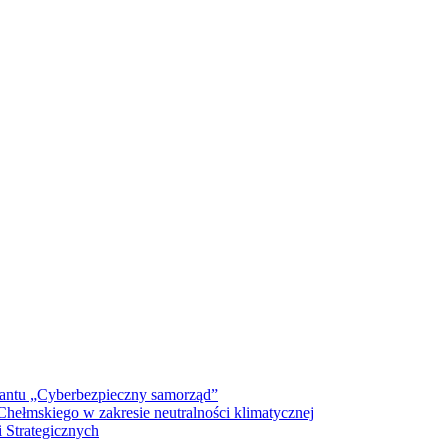
antu „Cyberbezpieczny samorząd”
ełmskiego w zakresie neutralności klimatycznej
 Strategicznych