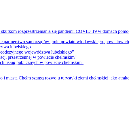
m skutkom rozprzestrzeniania się pandemii COVID-19 w domach pomoc
lne partnerstwo samorządów gmin powiatu włodawskiego, powiatów che
ztwa lubelskiego
 geodezyjnego województwa lubelskiego”
acji przestrzennej w powiecie chełmskim”
nych usług publicznych w powiecie chełmskim”
i miasta Chełm szansą rozwoju turystyki ziemi chełmskiej jako atrakc