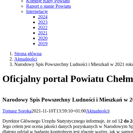
Komisje Rady Powiatu
Raport o stanie Powiatu
Interpelacje
2024
2023
2022
2021
2020
2019
Strona główna
Aktualności
Narodowy Spis Powszechny Ludności i Mieszkań w 2021 rok
Oficjalny portal Powiatu Chełm
Narodowy Spis Powszechny Ludności i Mieszkań w 2
Tomasz Soroka
2021-11-10T13:59:10+01:00
Aktualności
|
Dyrektor Głównego Urzędu Statystycznego informuje, że od 1
2 do 2
Jego celem jest ocena jakości danych pozyskanych w Narodowym Spi
dlatego udział w badaniu kontrolnym jest równie ważny, jak w sam