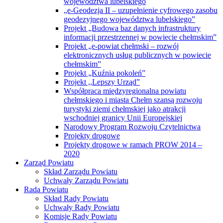
województwa lubelskiego
„e-Geodezja II – uzupełnienie cyfrowego zasobu
geodezyjnego województwa lubelskiego”
Projekt „Budowa baz danych infrastruktury
informacji przestrzennej w powiecie chełmskim”
Projekt „e-powiat chełmski – rozwój
elektronicznych usług publicznych w powiecie
chełmskim”
Projekt „Kuźnia pokoleń”
Projekt ,,Lepszy Urząd”
Współpraca międzyregionalna powiatu
chełmskiego i miasta Chełm szansą rozwoju
turystyki ziemi chełmskiej jako atrakcji
wschodniej granicy Unii Europejskiej
Narodowy Program Rozwoju Czytelnictwa
Projekty drogowe
Projekty drogowe w ramach PROW 2014 –
2020
Zarząd Powiatu
Skład Zarządu Powiatu
Uchwały Zarządu Powiatu
Rada Powiatu
Skład Rady Powiatu
Uchwały Rady Powiatu
Komisje Rady Powiatu