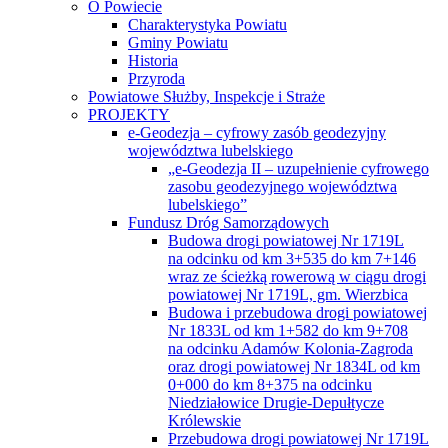
O Powiecie
Charakterystyka Powiatu
Gminy Powiatu
Historia
Przyroda
Powiatowe Służby, Inspekcje i Straże
PROJEKTY
e-Geodezja – cyfrowy zasób geodezyjny
województwa lubelskiego
„e-Geodezja II – uzupełnienie cyfrowego
zasobu geodezyjnego województwa
lubelskiego”
Fundusz Dróg Samorządowych
Budowa drogi powiatowej Nr 1719L
na odcinku od km 3+535 do km 7+146
wraz ze ścieżką rowerową w ciągu drogi
powiatowej Nr 1719L, gm. Wierzbica
Budowa i przebudowa drogi powiatowej
Nr 1833L od km 1+582 do km 9+708
na odcinku Adamów Kolonia-Zagroda
oraz drogi powiatowej Nr 1834L od km
0+000 do km 8+375 na odcinku
Niedziałowice Drugie-Depułtycze
Królewskie
Przebudowa drogi powiatowej Nr 1719L