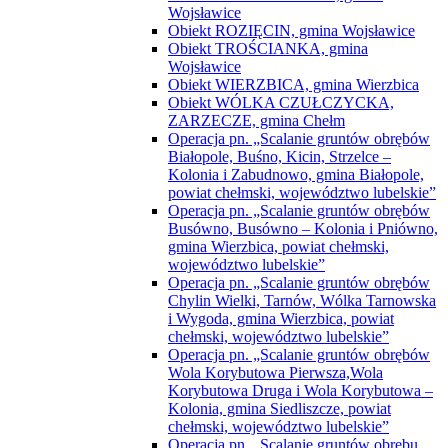
Wojsławice
Obiekt ROZIĘCIN, gmina Wojsławice
Obiekt TROŚCIANKA, gmina
Wojsławice
Obiekt WIERZBICA, gmina Wierzbica
Obiekt WÓLKA CZUŁCZYCKA,
ZARZECZE, gmina Chełm
Operacja pn. „Scalanie gruntów obrębów
Białopole, Buśno, Kicin, Strzelce –
Kolonia i Zabudnowo, gmina Białopole,
powiat chełmski, województwo lubelskie”
Operacja pn. „Scalanie gruntów obrębów
Busówno, Busówno – Kolonia i Pniówno,
gmina Wierzbica, powiat chełmski,
województwo lubelskie”
Operacja pn. „Scalanie gruntów obrębów
Chylin Wielki, Tarnów, Wólka Tarnowska
i Wygoda, gmina Wierzbica, powiat
chełmski, województwo lubelskie”
Operacja pn. „Scalanie gruntów obrębów
Wola Korybutowa Pierwsza,Wola
Korybutowa Druga i Wola Korybutowa –
Kolonia, gmina Siedliszcze, powiat
chełmski, województwo lubelskie”
Operacja pn. „Scalanie gruntów obrębu