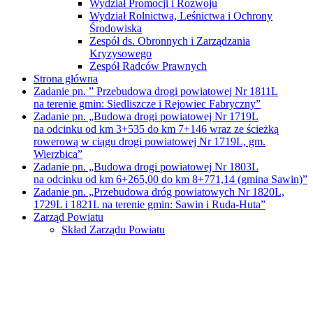
Wydział Promocji i Rozwoju
Wydział Rolnictwa, Leśnictwa i Ochrony
Środowiska
Zespół ds. Obronnych i Zarządzania
Kryzysowego
Zespół Radców Prawnych
Strona główna
Zadanie pn. ” Przebudowa drogi powiatowej Nr 1811L
na terenie gmin: Siedliszcze i Rejowiec Fabryczny”
Zadanie pn. „Budowa drogi powiatowej Nr 1719L
na odcinku od km 3+535 do km 7+146 wraz ze ścieżką
rowerową w ciągu drogi powiatowej Nr 1719L, gm.
Wierzbica”
Zadanie pn. „Budowa drogi powiatowej Nr 1803L
na odcinku od km 6+265,00 do km 8+771,14 (gmina Sawin)”
Zadanie pn. „Przebudowa dróg powiatowych Nr 1820L,
1729L i 1821L na terenie gmin: Sawin i Ruda-Huta”
Zarząd Powiatu
Skład Zarządu Powiatu