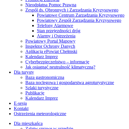
Nieodpłatna Pomoc Prawna
Zespół ds. Obronnych i Zarządzania Kryzysowego
Powiatowe Centrum Zarządzania Kryzysowego
Powiatowy Zespół Zarządzania Kryzysowego
Telefony Alarmowe
Stan przejezdności dróg
Alarmy i Ostrzeżenia
Powiatowy Portal Mapowy
Inspektor Ochrony Danych
Aplikacja ePowiat Chełmski
Kalendarz Imprez
Cyberbezpieczeństwo – informacje
Jak osiągnąć neutralność klimatyczną?
Dla turysty
Baza gastronomiczna
Baza noclegowa i gospodarstwa agroturystyczne
Szlaki turystyczne
Publikacje
Kalendarz Imprez
E-sesja
Kontakt
Ostrzeżenia meteorologiczne
Dla mieszkańca
Załatw sprawę w urzędzie