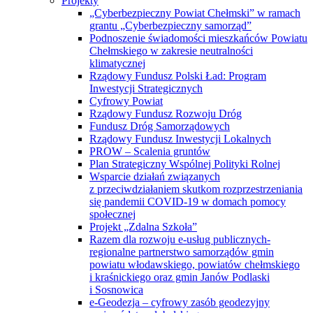
Projekty
„Cyberbezpieczny Powiat Chełmski” w ramach
grantu „Cyberbezpieczny samorząd”
Podnoszenie świadomości mieszkańców Powiatu
Chełmskiego w zakresie neutralności
klimatycznej
Rządowy Fundusz Polski Ład: Program
Inwestycji Strategicznych
Cyfrowy Powiat
Rządowy Fundusz Rozwoju Dróg
Fundusz Dróg Samorządowych
Rządowy Fundusz Inwestycji Lokalnych
PROW – Scalenia gruntów
Plan Strategiczny Wspólnej Polityki Rolnej
Wsparcie działań związanych
z przeciwdziałaniem skutkom rozprzestrzeniania
się pandemii COVID-19 w domach pomocy
społecznej
Projekt „Zdalna Szkoła”
Razem dla rozwoju e-usług publicznych-
regionalne partnerstwo samorządów gmin
powiatu włodawskiego, powiatów chełmskiego
i kraśnickiego oraz gmin Janów Podlaski
i Sosnowica
e-Geodezja – cyfrowy zasób geodezyjny