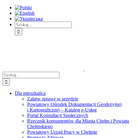
Skip
Skip
Skip
to:
to:
to:
Treść
Menu
Menu
główna
główne
dodatkowe
Szukaj
Śledź
E-
Facebook
BIP
Instagram
sprawę
PUAP
Szukaj
Dla mieszkańca
Załatw sprawę w urzędzie
Powiatowy Ośrodek Dokumentacji Geodezyjnej
i Kartograficznej – Katalog e-Usług
Portal Konsultacji Społecznych
Rzecznik konsumentów dla Miasta Chełm i Powiatu
Chełmskiego
Powiatowy Urząd Pracy w Chełmie
Promocja Zdrowia