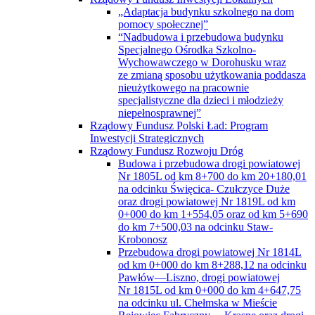
„Adaptacja budynku szkolnego na dom
pomocy społecznej”
“Nadbudowa i przebudowa budynku
Specjalnego Ośrodka Szkolno-
Wychowawczego w Dorohusku wraz
ze zmianą sposobu użytkowania poddasza
nieużytkowego na pracownie
specjalistyczne dla dzieci i młodzieży
niepełnosprawnej”
Rządowy Fundusz Polski Ład: Program
Inwestycji Strategicznych
Rządowy Fundusz Rozwoju Dróg
Budowa i przebudowa drogi powiatowej
Nr 1805L od km 8+700 do km 20+180,01
na odcinku Święcica- Czułczyce Duże
oraz drogi powiatowej Nr 1819L od km
0+000 do km 1+554,05 oraz od km 5+690
do km 7+500,03 na odcinku Staw-
Krobonosz
Przebudowa drogi powiatowej Nr 1814L
od km 0+000 do km 8+288,12 na odcinku
Pawłów—Liszno, drogi powiatowej
Nr 1815L od km 0+000 do km 4+647,75
na odcinku ul. Chełmska w Mieście