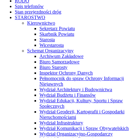
RODO
Spis telefonów
Stan przejezdności dróg
STAROSTWO
Kierownictwo
Sekretarz Powiatu
Skarbnik Powiatu
Starosta
Wicestarosta
Schemat Organizacyjny
Archiwum Zakładowe
Biuro Samorządowe
Biuro Starosty
Inspektor Ochrony Danych
Pełnomocnik do spraw Ochrony Informacji
Niejawnych
Wydział Architektury i Budownictwa
Wydział Budżetu i Finansów
Wydział Edukacji, Kultury, Sportu i Spraw
Społecznych
Wydział Geodezji, Kartografii i Gospodarki
Nieruchomościami
Wydział Infrastruktury
Wydział Komunikacji i Spraw Obywatelskich
Wydział Organizacyjno-Gospodarczy