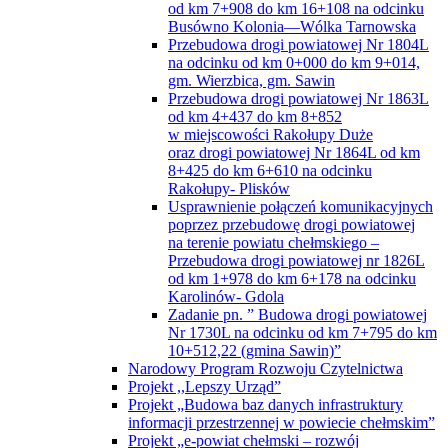
od km 7+908 do km 16+108 na odcinku
Busówno Kolonia—Wólka Tarnowska
Przebudowa drogi powiatowej Nr 1804L
na odcinku od km 0+000 do km 9+014,
gm. Wierzbica, gm. Sawin
Przebudowa drogi powiatowej Nr 1863L
od km 4+437 do km 8+852
w miejscowości Rakołupy Duże
oraz drogi powiatowej Nr 1864L od km
8+425 do km 6+610 na odcinku
Rakołupy- Plisków
Usprawnienie połączeń komunikacyjnych
poprzez przebudowę drogi powiatowej
na terenie powiatu chełmskiego –
Przebudowa drogi powiatowej nr 1826L
od km 1+978 do km 6+178 na odcinku
Karolinów- Gdola
Zadanie pn. ” Budowa drogi powiatowej
Nr 1730L na odcinku od km 7+795 do km
10+512,22 (gmina Sawin)”
Narodowy Program Rozwoju Czytelnictwa
Projekt ,,Lepszy Urząd”
Projekt „Budowa baz danych infrastruktury
informacji przestrzennej w powiecie chełmskim”
Projekt „e-powiat chełmski – rozwój