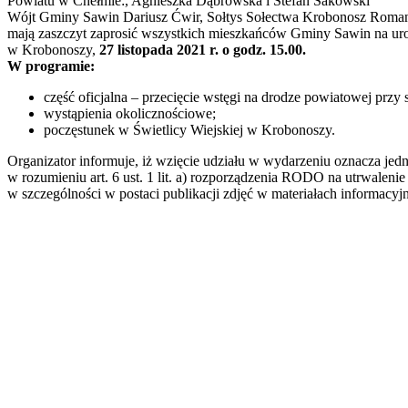
Powiatu w Chełmie:, Agnieszka Dąbrowska i Stefan Sakowski
Wójt Gminy Sawin Dariusz Ćwir, Sołtys Sołectwa Krobonosz Roma
mają zaszczyt zaprosić wszystkich mieszkańców Gminy Sawin na uro
w Krobonoszy,
27 listopada 2021 r. o godz. 15.00.
W programie:
część oficjalna – przecięcie wstęgi na drodze powiatowej prz
wystąpienia okolicznościowe;
poczęstunek w Świetlicy Wiejskiej w Krobonoszy.
Organizator informuje, iż wzięcie udziału w wydarzeniu oznacza je
w rozumieniu art. 6 ust. 1 lit. a) rozporządzenia RODO na utrwaleni
w szczególności w postaci publikacji zdjęć w materiałach informacy