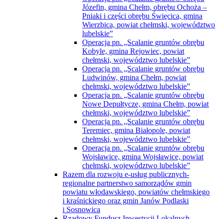
Józefin, gmina Chełm, obrębu Ochoża –
Pniaki i części obrębu Święcica, gmina
Wierzbica, powiat chełmski, województwo
lubelskie”
Operacja pn. „Scalanie gruntów obrębu
Kobyle, gmina Rejowiec, powiat
chełmski, województwo lubelskie”
Operacja pn. „Scalanie gruntów obrębu
Ludwinów, gmina Chełm, powiat
chełmski, województwo lubelskie”
Operacja pn. „Scalanie gruntów obrębu
Nowe Depułtycze, gmina Chełm, powiat
chełmski, województwo lubelskie”
Operacja pn. „Scalanie gruntów obrębu
Teremiec, gmina Białopole, powiat
chełmski, województwo lubelskie”
Operacja pn. „Scalanie gruntów obrębu
Wojsławice, gmina Wojsławice, powiat
chełmski, województwo lubelskie”
Razem dla rozwoju e-usług publicznych-
regionalne partnerstwo samorządów gmin
powiatu włodawskiego, powiatów chełmskiego
i kraśnickiego oraz gmin Janów Podlaski
i Sosnowica
Rządowy Fundusz Inwestycji Lokalnych