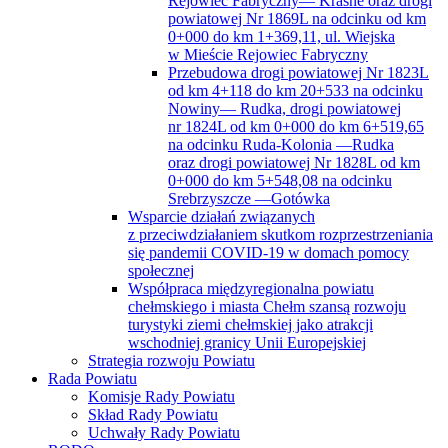
Rejowiec Fabryczny— Krasne oraz drogi
powiatowej Nr 1869L na odcinku od km
0+000 do km 1+369,11, ul. Wiejska
w Mieście Rejowiec Fabryczny
Przebudowa drogi powiatowej Nr 1823L
od km 4+118 do km 20+533 na odcinku
Nowiny— Rudka, drogi powiatowej
nr 1824L od km 0+000 do km 6+519,65
na odcinku Ruda-Kolonia —Rudka
oraz drogi powiatowej Nr 1828L od km
0+000 do km 5+548,08 na odcinku
Srebrzyszcze —Gotówka
Wsparcie działań związanych
z przeciwdziałaniem skutkom rozprzestrzeniania
się pandemii COVID-19 w domach pomocy
społecznej
Współpraca międzyregionalna powiatu
chełmskiego i miasta Chełm szansą rozwoju
turystyki ziemi chełmskiej jako atrakcji
wschodniej granicy Unii Europejskiej
Strategia rozwoju Powiatu
Rada Powiatu
Komisje Rady Powiatu
Skład Rady Powiatu
Uchwały Rady Powiatu