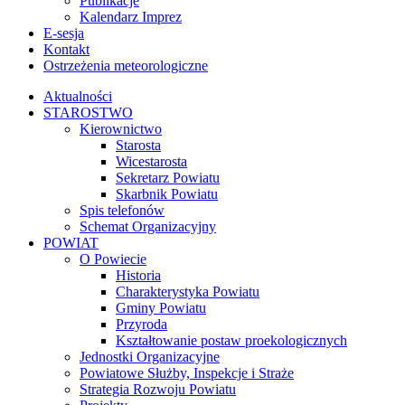
Publikacje
Kalendarz Imprez
E-sesja
Kontakt
Ostrzeżenia meteorologiczne
Aktualności
STAROSTWO
Kierownictwo
Starosta
Wicestarosta
Sekretarz Powiatu
Skarbnik Powiatu
Spis telefonów
Schemat Organizacyjny
POWIAT
O Powiecie
Historia
Charakterystyka Powiatu
Gminy Powiatu
Przyroda
Kształtowanie postaw proekologicznych
Jednostki Organizacyjne
Powiatowe Służby, Inspekcje i Straże
Strategia Rozwoju Powiatu