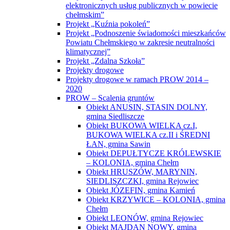
elektronicznych usług publicznych w powiecie
chełmskim”
Projekt „Kuźnia pokoleń”
Projekt „Podnoszenie świadomości mieszkańców
Powiatu Chełmskiego w zakresie neutralności
klimatycznej”
Projekt „Zdalna Szkoła”
Projekty drogowe
Projekty drogowe w ramach PROW 2014 –
2020
PROW – Scalenia gruntów
Obiekt ANUSIN, STASIN DOLNY,
gmina Siedliszcze
Obiekt BUKOWA WIELKA cz.I,
BUKOWA WIELKA cz.II i ŚREDNI
ŁAN, gmina Sawin
Obiekt DEPUŁTYCZE KRÓLEWSKIE
– KOLONIA, gmina Chełm
Obiekt HRUSZÓW, MARYNIN,
SIEDLISZCZKI, gmina Rejowiec
Obiekt JÓZEFIN, gmina Kamień
Obiekt KRZYWICE – KOLONIA, gmina
Chełm
Obiekt LEONÓW, gmina Rejowiec
Obiekt MAJDAN NOWY, gmina