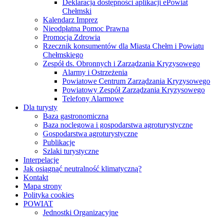
Deklaracja dostępności aplikacji ePowiat
Chełmski
Kalendarz Imprez
Nieodpłatna Pomoc Prawna
Promocja Zdrowia
Rzecznik konsumentów dla Miasta Chełm i Powiatu
Chełmskiego
Zespół ds. Obronnych i Zarządzania Kryzysowego
Alarmy i Ostrzeżenia
Powiatowe Centrum Zarządzania Kryzysowego
Powiatowy Zespół Zarządzania Kryzysowego
Telefony Alarmowe
Dla turysty
Baza gastronomiczna
Baza noclegowa i gospodarstwa agroturystyczne
Gospodarstwa agroturystyczne
Publikacje
Szlaki turystyczne
Interpelacje
Jak osiągnąć neutralność klimatyczną?
Kontakt
Mapa strony
Polityka cookies
POWIAT
Jednostki Organizacyjne