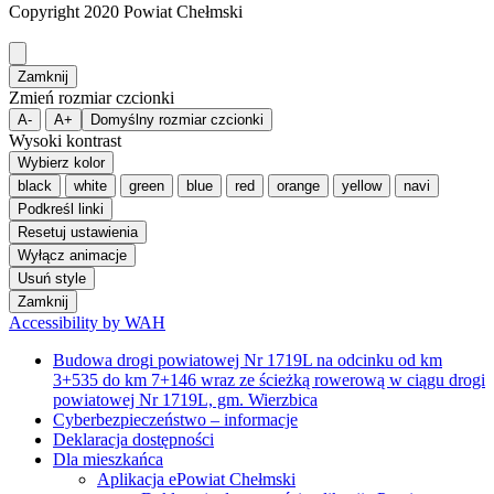
Copyright 2020 Powiat Chełmski
Zamknij
Zmień rozmiar czcionki
A-
A+
Domyślny rozmiar czcionki
Wysoki kontrast
Wybierz kolor
black
white
green
blue
red
orange
yellow
navi
Podkreśl linki
Resetuj ustawienia
Wyłącz animacje
Usuń style
Zamknij
Accessibility by WAH
Budowa drogi powiatowej Nr 1719L na odcinku od km
3+535 do km 7+146 wraz ze ścieżką rowerową w ciągu drogi
powiatowej Nr 1719L, gm. Wierzbica
Cyberbezpieczeństwo – informacje
Deklaracja dostępności
Dla mieszkańca
Aplikacja ePowiat Chełmski