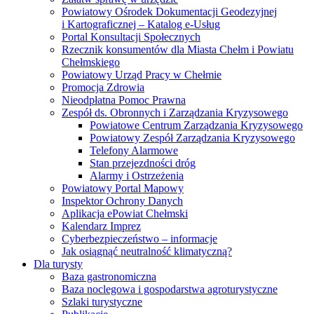
Powiatowy Ośrodek Dokumentacji Geodezyjnej
i Kartograficznej – Katalog e-Usług
Portal Konsultacji Społecznych
Rzecznik konsumentów dla Miasta Chełm i Powiatu
Chełmskiego
Powiatowy Urząd Pracy w Chełmie
Promocja Zdrowia
Nieodpłatna Pomoc Prawna
Zespół ds. Obronnych i Zarządzania Kryzysowego
Powiatowe Centrum Zarządzania Kryzysowego
Powiatowy Zespół Zarządzania Kryzysowego
Telefony Alarmowe
Stan przejezdności dróg
Alarmy i Ostrzeżenia
Powiatowy Portal Mapowy
Inspektor Ochrony Danych
Aplikacja ePowiat Chełmski
Kalendarz Imprez
Cyberbezpieczeństwo – informacje
Jak osiągnąć neutralność klimatyczną?
Dla turysty
Baza gastronomiczna
Baza noclegowa i gospodarstwa agroturystyczne
Szlaki turystyczne