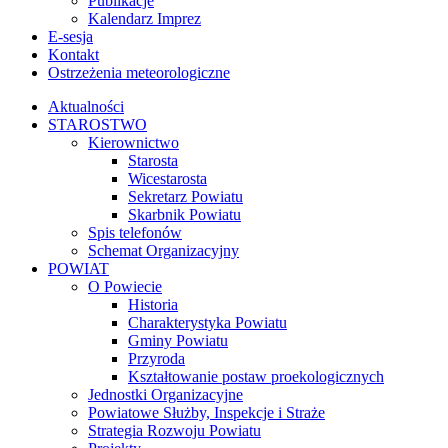
Publikacje
Kalendarz Imprez
E-sesja
Kontakt
Ostrzeżenia meteorologiczne
Aktualności
STAROSTWO
Kierownictwo
Starosta
Wicestarosta
Sekretarz Powiatu
Skarbnik Powiatu
Spis telefonów
Schemat Organizacyjny
POWIAT
O Powiecie
Historia
Charakterystyka Powiatu
Gminy Powiatu
Przyroda
Kształtowanie postaw proekologicznych
Jednostki Organizacyjne
Powiatowe Służby, Inspekcje i Straże
Strategia Rozwoju Powiatu