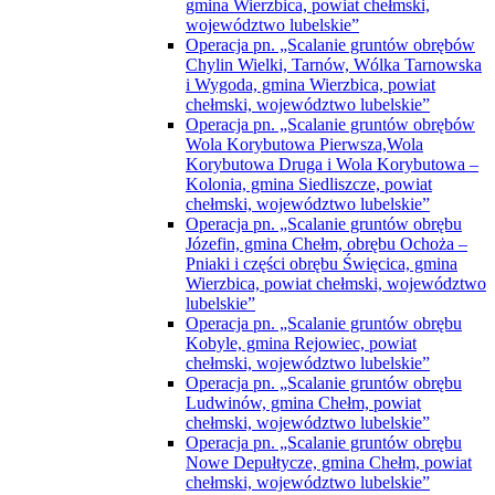
gmina Wierzbica, powiat chełmski,
województwo lubelskie”
Operacja pn. „Scalanie gruntów obrębów
Chylin Wielki, Tarnów, Wólka Tarnowska
i Wygoda, gmina Wierzbica, powiat
chełmski, województwo lubelskie”
Operacja pn. „Scalanie gruntów obrębów
Wola Korybutowa Pierwsza,Wola
Korybutowa Druga i Wola Korybutowa –
Kolonia, gmina Siedliszcze, powiat
chełmski, województwo lubelskie”
Operacja pn. „Scalanie gruntów obrębu
Józefin, gmina Chełm, obrębu Ochoża –
Pniaki i części obrębu Święcica, gmina
Wierzbica, powiat chełmski, województwo
lubelskie”
Operacja pn. „Scalanie gruntów obrębu
Kobyle, gmina Rejowiec, powiat
chełmski, województwo lubelskie”
Operacja pn. „Scalanie gruntów obrębu
Ludwinów, gmina Chełm, powiat
chełmski, województwo lubelskie”
Operacja pn. „Scalanie gruntów obrębu
Nowe Depułtycze, gmina Chełm, powiat
chełmski, województwo lubelskie”