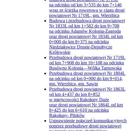
na odcinku od km 3+535 do km 7+146
wraz ze ścieżką rowerową w ciągu drogi
powiatowej Nr 1719L, gm. Wierzbica
Budowa i przebudowa drogi powiatowej
Nr 1833L od km 1+582 do km 9+708
na odcinku Adamów Kolonia-Zagroda
oraz drogi powiatowej Nr 1834L od km
0+000 do km 8+375 na odcinku
Niedziałowice Drugie-Depułtycze
Królewskie
Przebudowa drogi powiatowej Nr 1719L
od km 7+908 do km 16+108 na odcinku
Busówno Kolonia—Wólka Tarnowska
Przebudowa drogi powiatowej Nr 1804L
na odcinku od km 0+000 do km 9+014,
gm. Wierzbica, gm. Sawin
Przebudowa drogi powiatowej Nr 1863L
od km 4+437 do km 8+852
w miejscowości Rakołupy Duże
oraz drogi powiatowej Nr 1864L od km
8+425 do km 6+610 na odcinku
Rakołupy- Plisków
Usprawnienie połączeń komunikacyjnych
poprzez przebudowę drogi powiatowej