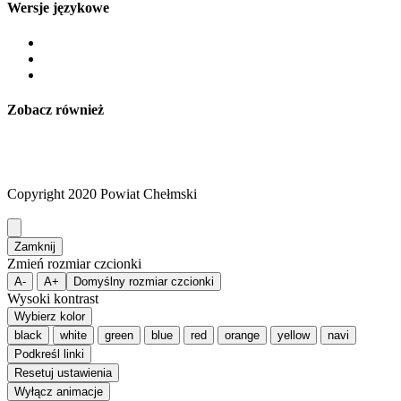
Wersje językowe
Zobacz również
Copyright 2020 Powiat Chełmski
Zamknij
Zmień rozmiar czcionki
A-
A+
Domyślny rozmiar czcionki
Wysoki kontrast
Wybierz kolor
black
white
green
blue
red
orange
yellow
navi
Podkreśl linki
Resetuj ustawienia
Wyłącz animacje