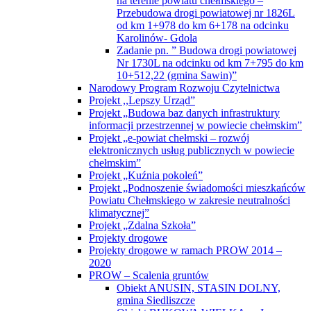
na terenie powiatu chełmskiego –
Przebudowa drogi powiatowej nr 1826L
od km 1+978 do km 6+178 na odcinku
Karolinów- Gdola
Zadanie pn. ” Budowa drogi powiatowej
Nr 1730L na odcinku od km 7+795 do km
10+512,22 (gmina Sawin)”
Narodowy Program Rozwoju Czytelnictwa
Projekt ,,Lepszy Urząd”
Projekt „Budowa baz danych infrastruktury
informacji przestrzennej w powiecie chełmskim”
Projekt „e-powiat chełmski – rozwój
elektronicznych usług publicznych w powiecie
chełmskim”
Projekt „Kuźnia pokoleń”
Projekt „Podnoszenie świadomości mieszkańców
Powiatu Chełmskiego w zakresie neutralności
klimatycznej”
Projekt „Zdalna Szkoła”
Projekty drogowe
Projekty drogowe w ramach PROW 2014 –
2020
PROW – Scalenia gruntów
Obiekt ANUSIN, STASIN DOLNY,
gmina Siedliszcze