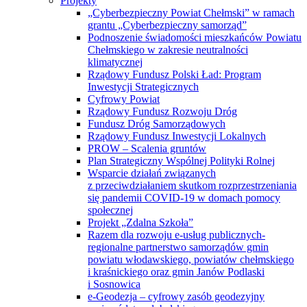
Projekty
„Cyberbezpieczny Powiat Chełmski” w ramach
grantu „Cyberbezpieczny samorząd”
Podnoszenie świadomości mieszkańców Powiatu
Chełmskiego w zakresie neutralności
klimatycznej
Rządowy Fundusz Polski Ład: Program
Inwestycji Strategicznych
Cyfrowy Powiat
Rządowy Fundusz Rozwoju Dróg
Fundusz Dróg Samorządowych
Rządowy Fundusz Inwestycji Lokalnych
PROW – Scalenia gruntów
Plan Strategiczny Wspólnej Polityki Rolnej
Wsparcie działań związanych
z przeciwdziałaniem skutkom rozprzestrzeniania
się pandemii COVID-19 w domach pomocy
społecznej
Projekt „Zdalna Szkoła”
Razem dla rozwoju e-usług publicznych-
regionalne partnerstwo samorządów gmin
powiatu włodawskiego, powiatów chełmskiego
i kraśnickiego oraz gmin Janów Podlaski
i Sosnowica
e-Geodezja – cyfrowy zasób geodezyjny