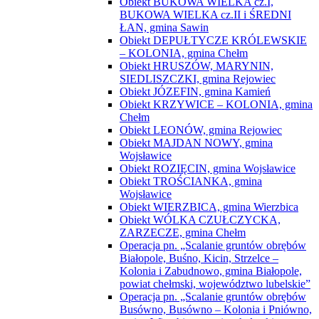
Obiekt BUKOWA WIELKA cz.I,
BUKOWA WIELKA cz.II i ŚREDNI
ŁAN, gmina Sawin
Obiekt DEPUŁTYCZE KRÓLEWSKIE
– KOLONIA, gmina Chełm
Obiekt HRUSZÓW, MARYNIN,
SIEDLISZCZKI, gmina Rejowiec
Obiekt JÓZEFIN, gmina Kamień
Obiekt KRZYWICE – KOLONIA, gmina
Chełm
Obiekt LEONÓW, gmina Rejowiec
Obiekt MAJDAN NOWY, gmina
Wojsławice
Obiekt ROZIĘCIN, gmina Wojsławice
Obiekt TROŚCIANKA, gmina
Wojsławice
Obiekt WIERZBICA, gmina Wierzbica
Obiekt WÓLKA CZUŁCZYCKA,
ZARZECZE, gmina Chełm
Operacja pn. „Scalanie gruntów obrębów
Białopole, Buśno, Kicin, Strzelce –
Kolonia i Zabudnowo, gmina Białopole,
powiat chełmski, województwo lubelskie”
Operacja pn. „Scalanie gruntów obrębów
Busówno, Busówno – Kolonia i Pniówno,