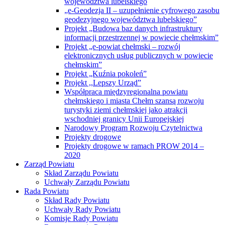
województwa lubelskiego
„e-Geodezja II – uzupełnienie cyfrowego zasobu
geodezyjnego województwa lubelskiego”
Projekt „Budowa baz danych infrastruktury
informacji przestrzennej w powiecie chełmskim”
Projekt „e-powiat chełmski – rozwój
elektronicznych usług publicznych w powiecie
chełmskim”
Projekt „Kuźnia pokoleń”
Projekt ,,Lepszy Urząd”
Współpraca międzyregionalna powiatu
chełmskiego i miasta Chełm szansą rozwoju
turystyki ziemi chełmskiej jako atrakcji
wschodniej granicy Unii Europejskiej
Narodowy Program Rozwoju Czytelnictwa
Projekty drogowe
Projekty drogowe w ramach PROW 2014 –
2020
Zarząd Powiatu
Skład Zarządu Powiatu
Uchwały Zarządu Powiatu
Rada Powiatu
Skład Rady Powiatu
Uchwały Rady Powiatu
Komisje Rady Powiatu