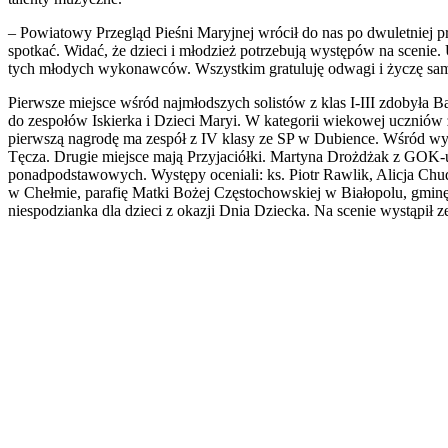
– Powiatowy Przegląd Pieśni Maryjnej wrócił do nas po dwuletniej p
spotkać. Widać, że dzieci i młodzież potrzebują występów na scenie
tych młodych wykonawców. Wszystkim gratuluję odwagi i życzę sa
Pierwsze miejsce wśród najmłodszych solistów z klas I-III zdobyła 
do zespołów Iskierka i Dzieci Maryi. W kategorii wiekowej uczniów
pierwszą nagrodę ma zespół z IV klasy ze SP w Dubience. Wśród w
Tęcza. Drugie miejsce mają Przyjaciółki. Martyna Drożdżak z GOK-u 
ponadpodstawowych. Występy oceniali: ks. Piotr Rawlik, Alicja Chu
w Chełmie, parafię Matki Bożej Częstochowskiej w Białopolu, gminę
niespodzianka dla dzieci z okazji Dnia Dziecka. Na scenie wystąpił 