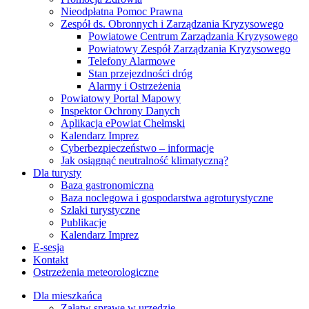
Nieodpłatna Pomoc Prawna
Zespół ds. Obronnych i Zarządzania Kryzysowego
Powiatowe Centrum Zarządzania Kryzysowego
Powiatowy Zespół Zarządzania Kryzysowego
Telefony Alarmowe
Stan przejezdności dróg
Alarmy i Ostrzeżenia
Powiatowy Portal Mapowy
Inspektor Ochrony Danych
Aplikacja ePowiat Chełmski
Kalendarz Imprez
Cyberbezpieczeństwo – informacje
Jak osiągnąć neutralność klimatyczną?
Dla turysty
Baza gastronomiczna
Baza noclegowa i gospodarstwa agroturystyczne
Szlaki turystyczne
Publikacje
Kalendarz Imprez
E-sesja
Kontakt
Ostrzeżenia meteorologiczne
Dla mieszkańca
Załatw sprawę w urzędzie