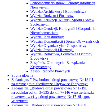
Pełnomocnik do spraw Ochrony Informacji
Niejawnych
Wydział Architektury i Budownictwa
Wydział Budżetu i Finansów
Wydział Edukacji, Kultury, Sportu i Spraw
Społecznych
Wydział Geodezji, Kartografii i Gospodarki
Nieruchomościami
Wydział Infrastruktury
Wydział Komunikacji i Spraw Obywatelskich
Wydział Organizacyjno-Gospodarczy
Wydział Promocji i Rozwoju
Wydział Rolnictwa, Leśnictwa i Ochrony
Środowiska
Zespół ds. Obronnych i Zarządzania
Kryzysowego
Zespół Radców Prawnych
Strona główna
Zadanie pn. ” Przebudowa drogi powiatowej Nr 1811L
na terenie gmin: Siedliszcze i Rejowiec Fabryczny”
Zadanie pn. „Budowa drogi powiatowej Nr 1719L
na odcinku od km 3+535 do km 7+146 wraz ze ścieżką
rowerową w ciągu drogi powiatowej Nr 1719L, gm.
Wierzbica”
Zadanie pn. „Budowa drogi powiatowej Nr 1803L