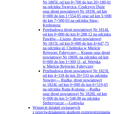
Nr 1805L od km 8+700 do km 20+180,01
na odcinku Święcica- Czułczyce Duże
oraz drogi powiatowej Nr 1819L od km
0+000 do km 1+554,05 oraz od km 5+690
do km 7+500,03 na odcinku Staw-
Krobonosz
Przebudowa drogi powiatowej Nr 1814L
od km 0+000 do km 8+288,12 na odcinku
Pawłów—Liszno, drogi powiatowej
Nr 1815L od km 0+000 do km 4+647,75
na odcinku ul. Chełmska w Mieście
Rejowiec Fabryczny— Krasne oraz drogi
powiatowej Nr 1869L na odcinku od km
0+000 do km 1+369,11, ul. Wiejska
w Mieście Rejowiec Fabryczny
Przebudowa drogi powiatowej Nr 1823L
od km 4+118 do km 20+533 na odcinku
Nowiny— Rudka, drogi powiatowej
nr 1824L od km 0+000 do km 6+519,65
na odcinku Ruda-Kolonia —Rudka
oraz drogi powiatowej Nr 1828L od km
0+000 do km 5+548,08 na odcinku
Srebrzyszcze —Gotówka
Wsparcie działań związanych
z przeciwdziałaniem skutkom rozprzestrzeniania