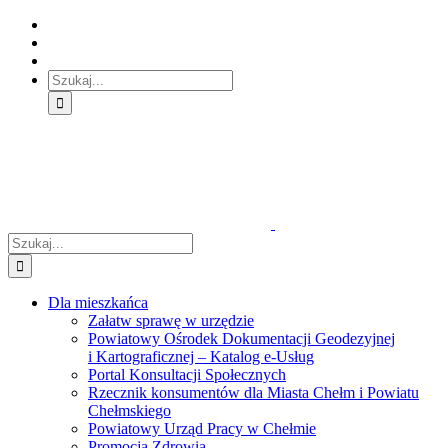
Skip
Skip
Skip
to:
to:
to:
Treść
Menu
Menu
główna
główne
dodatkowe
Szukaj
Śledź
E-
Facebook
BIP
Instagram
sprawę
PUAP
Szukaj
Dla mieszkańca
Załatw sprawę w urzędzie
Powiatowy Ośrodek Dokumentacji Geodezyjnej
i Kartograficznej – Katalog e-Usług
Portal Konsultacji Społecznych
Rzecznik konsumentów dla Miasta Chełm i Powiatu
Chełmskiego
Powiatowy Urząd Pracy w Chełmie
Promocja Zdrowia