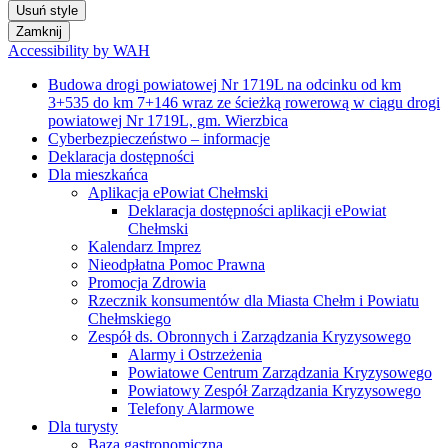
Usuń style
Zamknij
Accessibility by WAH
Budowa drogi powiatowej Nr 1719L na odcinku od km
3+535 do km 7+146 wraz ze ścieżką rowerową w ciągu drogi
powiatowej Nr 1719L, gm. Wierzbica
Cyberbezpieczeństwo – informacje
Deklaracja dostępności
Dla mieszkańca
Aplikacja ePowiat Chełmski
Deklaracja dostępności aplikacji ePowiat
Chełmski
Kalendarz Imprez
Nieodpłatna Pomoc Prawna
Promocja Zdrowia
Rzecznik konsumentów dla Miasta Chełm i Powiatu
Chełmskiego
Zespół ds. Obronnych i Zarządzania Kryzysowego
Alarmy i Ostrzeżenia
Powiatowe Centrum Zarządzania Kryzysowego
Powiatowy Zespół Zarządzania Kryzysowego
Telefony Alarmowe
Dla turysty
Baza gastronomiczna