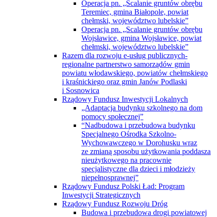
Operacja pn. „Scalanie gruntów obrębu
Teremiec, gmina Białopole, powiat
chełmski, województwo lubelskie”
Operacja pn. „Scalanie gruntów obrębu
Wojsławice, gmina Wojsławice, powiat
chełmski, województwo lubelskie”
Razem dla rozwoju e-usług publicznych-
regionalne partnerstwo samorządów gmin
powiatu włodawskiego, powiatów chełmskiego
i kraśnickiego oraz gmin Janów Podlaski
i Sosnowica
Rządowy Fundusz Inwestycji Lokalnych
„Adaptacja budynku szkolnego na dom
pomocy społecznej”
“Nadbudowa i przebudowa budynku
Specjalnego Ośrodka Szkolno-
Wychowawczego w Dorohusku wraz
ze zmianą sposobu użytkowania poddasza
nieużytkowego na pracownie
specjalistyczne dla dzieci i młodzieży
niepełnosprawnej”
Rządowy Fundusz Polski Ład: Program
Inwestycji Strategicznych
Rządowy Fundusz Rozwoju Dróg
Budowa i przebudowa drogi powiatowej