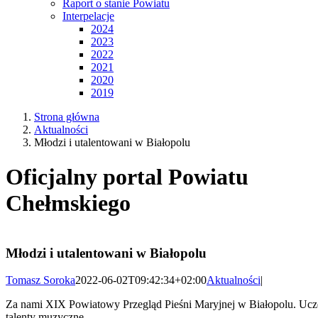
Raport o stanie Powiatu
Interpelacje
2024
2023
2022
2021
2020
2019
Strona główna
Aktualności
Młodzi i utalentowani w Białopolu
Oficjalny portal Powiatu
Chełmskiego
Młodzi i utalentowani w Białopolu
Tomasz Soroka
2022-06-02T09:42:34+02:00
Aktualności
|
Za nami XIX Powiatowy Przegląd Pieśni Maryjnej w Białopolu. Uczes
talenty muzyczne.