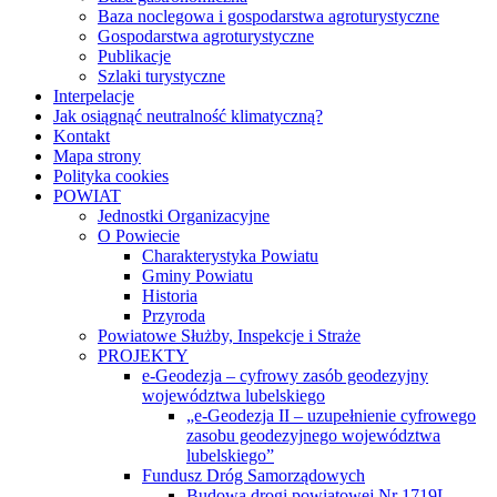
Baza noclegowa i gospodarstwa agroturystyczne
Gospodarstwa agroturystyczne
Publikacje
Szlaki turystyczne
Interpelacje
Jak osiągnąć neutralność klimatyczną?
Kontakt
Mapa strony
Polityka cookies
POWIAT
Jednostki Organizacyjne
O Powiecie
Charakterystyka Powiatu
Gminy Powiatu
Historia
Przyroda
Powiatowe Służby, Inspekcje i Straże
PROJEKTY
e-Geodezja – cyfrowy zasób geodezyjny
województwa lubelskiego
„e-Geodezja II – uzupełnienie cyfrowego
zasobu geodezyjnego województwa
lubelskiego”
Fundusz Dróg Samorządowych
Budowa drogi powiatowej Nr 1719L