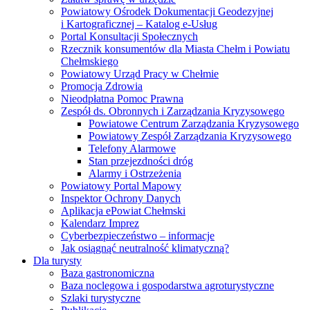
Powiatowy Ośrodek Dokumentacji Geodezyjnej
i Kartograficznej – Katalog e-Usług
Portal Konsultacji Społecznych
Rzecznik konsumentów dla Miasta Chełm i Powiatu
Chełmskiego
Powiatowy Urząd Pracy w Chełmie
Promocja Zdrowia
Nieodpłatna Pomoc Prawna
Zespół ds. Obronnych i Zarządzania Kryzysowego
Powiatowe Centrum Zarządzania Kryzysowego
Powiatowy Zespół Zarządzania Kryzysowego
Telefony Alarmowe
Stan przejezdności dróg
Alarmy i Ostrzeżenia
Powiatowy Portal Mapowy
Inspektor Ochrony Danych
Aplikacja ePowiat Chełmski
Kalendarz Imprez
Cyberbezpieczeństwo – informacje
Jak osiągnąć neutralność klimatyczną?
Dla turysty
Baza gastronomiczna
Baza noclegowa i gospodarstwa agroturystyczne
Szlaki turystyczne