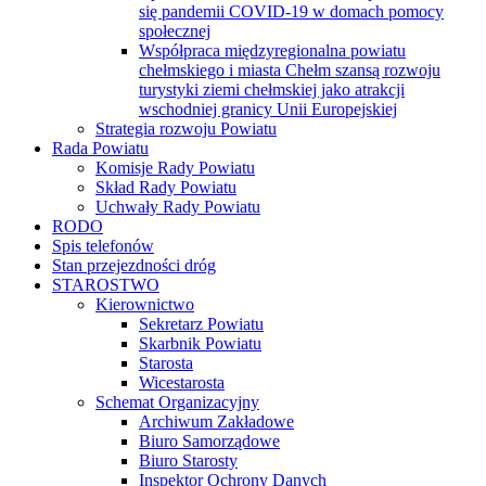
się pandemii COVID-19 w domach pomocy
społecznej
Współpraca międzyregionalna powiatu
chełmskiego i miasta Chełm szansą rozwoju
turystyki ziemi chełmskiej jako atrakcji
wschodniej granicy Unii Europejskiej
Strategia rozwoju Powiatu
Rada Powiatu
Komisje Rady Powiatu
Skład Rady Powiatu
Uchwały Rady Powiatu
RODO
Spis telefonów
Stan przejezdności dróg
STAROSTWO
Kierownictwo
Sekretarz Powiatu
Skarbnik Powiatu
Starosta
Wicestarosta
Schemat Organizacyjny
Archiwum Zakładowe
Biuro Samorządowe
Biuro Starosty
Inspektor Ochrony Danych