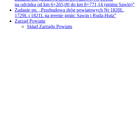
na odcinku od km 6+265,00 do km 8+771,14 (gmina Sawin)”
Zadanie pn. „Przebudowa dróg powiatowych Nr 1820L,
1729L i 1821L na terenie gmin: Sawin i Ruda-Huta”
Zarząd Powiatu
Skład Zarządu Powiatu