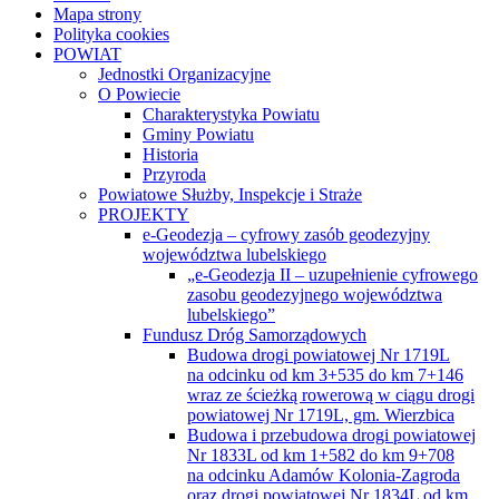
Mapa strony
Polityka cookies
POWIAT
Jednostki Organizacyjne
O Powiecie
Charakterystyka Powiatu
Gminy Powiatu
Historia
Przyroda
Powiatowe Służby, Inspekcje i Straże
PROJEKTY
e-Geodezja – cyfrowy zasób geodezyjny
województwa lubelskiego
„e-Geodezja II – uzupełnienie cyfrowego
zasobu geodezyjnego województwa
lubelskiego”
Fundusz Dróg Samorządowych
Budowa drogi powiatowej Nr 1719L
na odcinku od km 3+535 do km 7+146
wraz ze ścieżką rowerową w ciągu drogi
powiatowej Nr 1719L, gm. Wierzbica
Budowa i przebudowa drogi powiatowej
Nr 1833L od km 1+582 do km 9+708
na odcinku Adamów Kolonia-Zagroda
oraz drogi powiatowej Nr 1834L od km