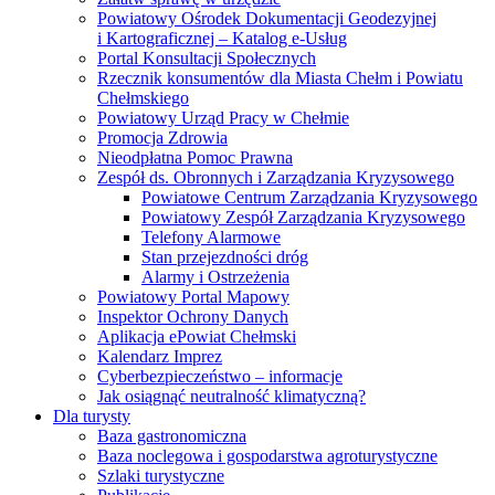
Powiatowy Ośrodek Dokumentacji Geodezyjnej
i Kartograficznej – Katalog e-Usług
Portal Konsultacji Społecznych
Rzecznik konsumentów dla Miasta Chełm i Powiatu
Chełmskiego
Powiatowy Urząd Pracy w Chełmie
Promocja Zdrowia
Nieodpłatna Pomoc Prawna
Zespół ds. Obronnych i Zarządzania Kryzysowego
Powiatowe Centrum Zarządzania Kryzysowego
Powiatowy Zespół Zarządzania Kryzysowego
Telefony Alarmowe
Stan przejezdności dróg
Alarmy i Ostrzeżenia
Powiatowy Portal Mapowy
Inspektor Ochrony Danych
Aplikacja ePowiat Chełmski
Kalendarz Imprez
Cyberbezpieczeństwo – informacje
Jak osiągnąć neutralność klimatyczną?
Dla turysty
Baza gastronomiczna
Baza noclegowa i gospodarstwa agroturystyczne
Szlaki turystyczne