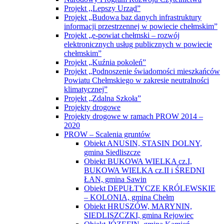
Projekt ,,Lepszy Urząd”
Projekt „Budowa baz danych infrastruktury
informacji przestrzennej w powiecie chełmskim”
Projekt „e-powiat chełmski – rozwój
elektronicznych usług publicznych w powiecie
chełmskim”
Projekt „Kuźnia pokoleń”
Projekt „Podnoszenie świadomości mieszkańców
Powiatu Chełmskiego w zakresie neutralności
klimatycznej”
Projekt „Zdalna Szkoła”
Projekty drogowe
Projekty drogowe w ramach PROW 2014 –
2020
PROW – Scalenia gruntów
Obiekt ANUSIN, STASIN DOLNY,
gmina Siedliszcze
Obiekt BUKOWA WIELKA cz.I,
BUKOWA WIELKA cz.II i ŚREDNI
ŁAN, gmina Sawin
Obiekt DEPUŁTYCZE KRÓLEWSKIE
– KOLONIA, gmina Chełm
Obiekt HRUSZÓW, MARYNIN,
SIEDLISZCZKI, gmina Rejowiec