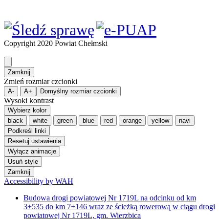
Copyright 2020 Powiat Chełmski
Zamknij
Zmień rozmiar czcionki
A-
A+
Domyślny rozmiar czcionki
Wysoki kontrast
Wybierz kolor
black
white
green
blue
red
orange
yellow
navi
Podkreśl linki
Resetuj ustawienia
Wyłącz animacje
Usuń style
Zamknij
Accessibility by WAH
Budowa drogi powiatowej Nr 1719L na odcinku od km
3+535 do km 7+146 wraz ze ścieżką rowerową w ciągu drogi
powiatowej Nr 1719L, gm. Wierzbica