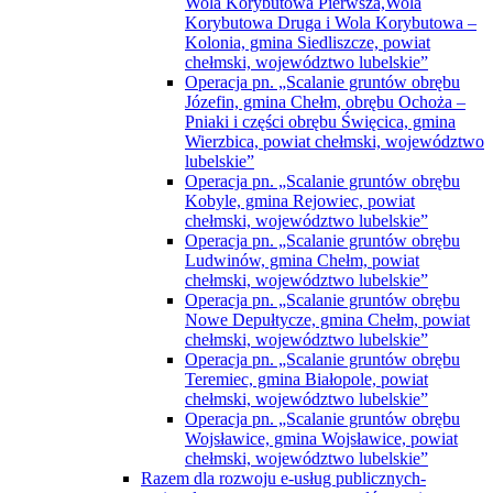
Wola Korybutowa Pierwsza,Wola
Korybutowa Druga i Wola Korybutowa –
Kolonia, gmina Siedliszcze, powiat
chełmski, województwo lubelskie”
Operacja pn. „Scalanie gruntów obrębu
Józefin, gmina Chełm, obrębu Ochoża –
Pniaki i części obrębu Święcica, gmina
Wierzbica, powiat chełmski, województwo
lubelskie”
Operacja pn. „Scalanie gruntów obrębu
Kobyle, gmina Rejowiec, powiat
chełmski, województwo lubelskie”
Operacja pn. „Scalanie gruntów obrębu
Ludwinów, gmina Chełm, powiat
chełmski, województwo lubelskie”
Operacja pn. „Scalanie gruntów obrębu
Nowe Depułtycze, gmina Chełm, powiat
chełmski, województwo lubelskie”
Operacja pn. „Scalanie gruntów obrębu
Teremiec, gmina Białopole, powiat
chełmski, województwo lubelskie”
Operacja pn. „Scalanie gruntów obrębu
Wojsławice, gmina Wojsławice, powiat
chełmski, województwo lubelskie”
Razem dla rozwoju e-usług publicznych-