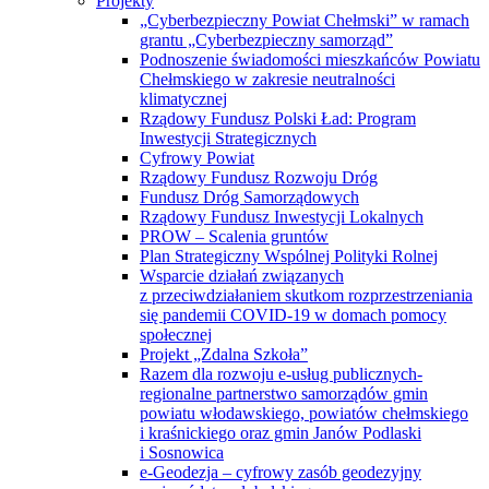
Projekty
„Cyberbezpieczny Powiat Chełmski” w ramach
grantu „Cyberbezpieczny samorząd”
Podnoszenie świadomości mieszkańców Powiatu
Chełmskiego w zakresie neutralności
klimatycznej
Rządowy Fundusz Polski Ład: Program
Inwestycji Strategicznych
Cyfrowy Powiat
Rządowy Fundusz Rozwoju Dróg
Fundusz Dróg Samorządowych
Rządowy Fundusz Inwestycji Lokalnych
PROW – Scalenia gruntów
Plan Strategiczny Wspólnej Polityki Rolnej
Wsparcie działań związanych
z przeciwdziałaniem skutkom rozprzestrzeniania
się pandemii COVID-19 w domach pomocy
społecznej
Projekt „Zdalna Szkoła”
Razem dla rozwoju e-usług publicznych-
regionalne partnerstwo samorządów gmin
powiatu włodawskiego, powiatów chełmskiego
i kraśnickiego oraz gmin Janów Podlaski
i Sosnowica
e-Geodezja – cyfrowy zasób geodezyjny