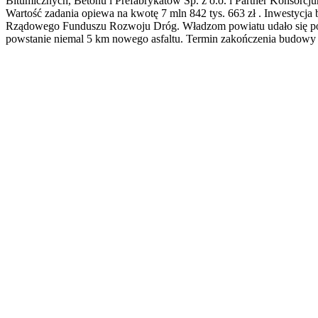
Bitumicznych, Betonu i Prefabrykatów Sp. z o.o. i Partner Konsorcj
Wartość zadania opiewa na kwotę 7 mln 842 tys. 663 zł . Inwestycja
Rządowego Funduszu Rozwoju Dróg. Władzom powiatu udało się pozy
powstanie niemal 5 km nowego asfaltu. Termin zakończenia budowy p