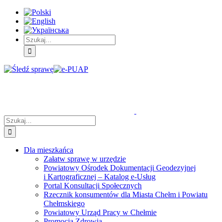
Skip
Skip
Skip
to:
to:
to:
Treść
Menu
Menu
główna
główne
dodatkowe
Szukaj
Śledź
E-
Facebook
BIP
Instagram
sprawę
PUAP
Szukaj
Dla mieszkańca
Załatw sprawę w urzędzie
Powiatowy Ośrodek Dokumentacji Geodezyjnej
i Kartograficznej – Katalog e-Usług
Portal Konsultacji Społecznych
Rzecznik konsumentów dla Miasta Chełm i Powiatu
Chełmskiego
Powiatowy Urząd Pracy w Chełmie
Promocja Zdrowia