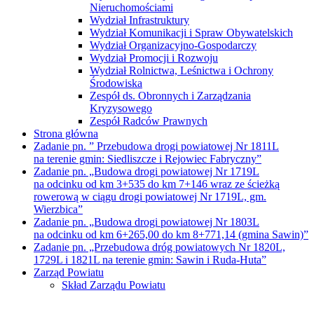
Nieruchomościami
Wydział Infrastruktury
Wydział Komunikacji i Spraw Obywatelskich
Wydział Organizacyjno-Gospodarczy
Wydział Promocji i Rozwoju
Wydział Rolnictwa, Leśnictwa i Ochrony
Środowiska
Zespół ds. Obronnych i Zarządzania
Kryzysowego
Zespół Radców Prawnych
Strona główna
Zadanie pn. ” Przebudowa drogi powiatowej Nr 1811L
na terenie gmin: Siedliszcze i Rejowiec Fabryczny”
Zadanie pn. „Budowa drogi powiatowej Nr 1719L
na odcinku od km 3+535 do km 7+146 wraz ze ścieżką
rowerową w ciągu drogi powiatowej Nr 1719L, gm.
Wierzbica”
Zadanie pn. „Budowa drogi powiatowej Nr 1803L
na odcinku od km 6+265,00 do km 8+771,14 (gmina Sawin)”
Zadanie pn. „Przebudowa dróg powiatowych Nr 1820L,
1729L i 1821L na terenie gmin: Sawin i Ruda-Huta”
Zarząd Powiatu
Skład Zarządu Powiatu