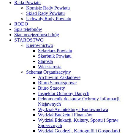
Rada Powiatu
Komisje Rady Powiatu
Skład Rady Powiatu
Uchwały Rady Powiatu
RODO
Spis telefonów
Stan przejezdności dróg
STAROSTWO
Kierownictwo
Sekretarz Powiatu
Skarbnik Powiatu
Starosta
Wicestarosta
Schemat Organizacyjny
Archiwum Zakładowe
Biuro Samorządowe
Biuro Starosty
Inspektor Ochrony Danych
Pełnomocnik do spraw Ochrony Informacji
Niejawnych
Wydział Architektury i Budownictwa
Wydział Budżetu i Finansów
Wydział Edukacji, Kultury, Sportu i Spraw
Społecznych
Wydział Geodezji, Kartografii i Gospodarki