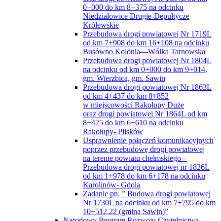
0+000 do km 8+375 na odcinku
Niedziałowice Drugie-Depułtycze
Królewskie
Przebudowa drogi powiatowej Nr 1719L
od km 7+908 do km 16+108 na odcinku
Busówno Kolonia—Wólka Tarnowska
Przebudowa drogi powiatowej Nr 1804L
na odcinku od km 0+000 do km 9+014,
gm. Wierzbica, gm. Sawin
Przebudowa drogi powiatowej Nr 1863L
od km 4+437 do km 8+852
w miejscowości Rakołupy Duże
oraz drogi powiatowej Nr 1864L od km
8+425 do km 6+610 na odcinku
Rakołupy- Plisków
Usprawnienie połączeń komunikacyjnych
poprzez przebudowę drogi powiatowej
na terenie powiatu chełmskiego –
Przebudowa drogi powiatowej nr 1826L
od km 1+978 do km 6+178 na odcinku
Karolinów- Gdola
Zadanie pn. ” Budowa drogi powiatowej
Nr 1730L na odcinku od km 7+795 do km
10+512,22 (gmina Sawin)”
Narodowy Program Rozwoju Czytelnictwa