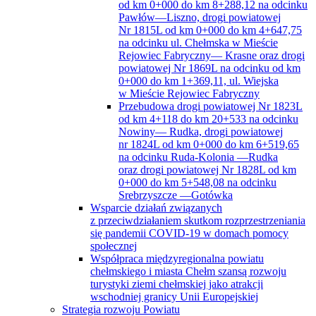
od km 0+000 do km 8+288,12 na odcinku
Pawłów—Liszno, drogi powiatowej
Nr 1815L od km 0+000 do km 4+647,75
na odcinku ul. Chełmska w Mieście
Rejowiec Fabryczny— Krasne oraz drogi
powiatowej Nr 1869L na odcinku od km
0+000 do km 1+369,11, ul. Wiejska
w Mieście Rejowiec Fabryczny
Przebudowa drogi powiatowej Nr 1823L
od km 4+118 do km 20+533 na odcinku
Nowiny— Rudka, drogi powiatowej
nr 1824L od km 0+000 do km 6+519,65
na odcinku Ruda-Kolonia —Rudka
oraz drogi powiatowej Nr 1828L od km
0+000 do km 5+548,08 na odcinku
Srebrzyszcze —Gotówka
Wsparcie działań związanych
z przeciwdziałaniem skutkom rozprzestrzeniania
się pandemii COVID-19 w domach pomocy
społecznej
Współpraca międzyregionalna powiatu
chełmskiego i miasta Chełm szansą rozwoju
turystyki ziemi chełmskiej jako atrakcji
wschodniej granicy Unii Europejskiej
Strategia rozwoju Powiatu