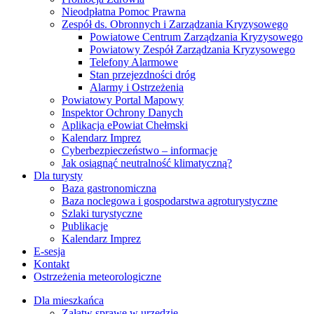
Nieodpłatna Pomoc Prawna
Zespół ds. Obronnych i Zarządzania Kryzysowego
Powiatowe Centrum Zarządzania Kryzysowego
Powiatowy Zespół Zarządzania Kryzysowego
Telefony Alarmowe
Stan przejezdności dróg
Alarmy i Ostrzeżenia
Powiatowy Portal Mapowy
Inspektor Ochrony Danych
Aplikacja ePowiat Chełmski
Kalendarz Imprez
Cyberbezpieczeństwo – informacje
Jak osiągnąć neutralność klimatyczną?
Dla turysty
Baza gastronomiczna
Baza noclegowa i gospodarstwa agroturystyczne
Szlaki turystyczne
Publikacje
Kalendarz Imprez
E-sesja
Kontakt
Ostrzeżenia meteorologiczne
Dla mieszkańca
Załatw sprawę w urzędzie