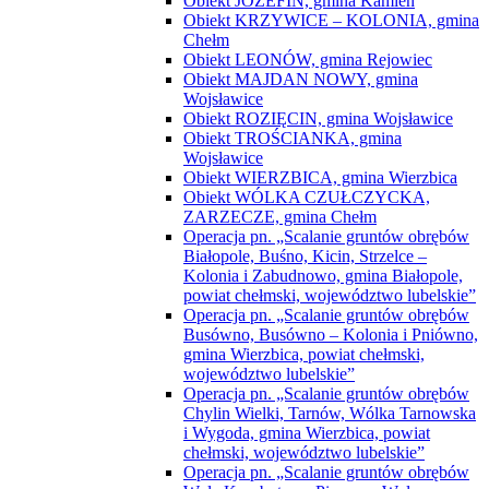
Obiekt JÓZEFIN, gmina Kamień
Obiekt KRZYWICE – KOLONIA, gmina
Chełm
Obiekt LEONÓW, gmina Rejowiec
Obiekt MAJDAN NOWY, gmina
Wojsławice
Obiekt ROZIĘCIN, gmina Wojsławice
Obiekt TROŚCIANKA, gmina
Wojsławice
Obiekt WIERZBICA, gmina Wierzbica
Obiekt WÓLKA CZUŁCZYCKA,
ZARZECZE, gmina Chełm
Operacja pn. „Scalanie gruntów obrębów
Białopole, Buśno, Kicin, Strzelce –
Kolonia i Zabudnowo, gmina Białopole,
powiat chełmski, województwo lubelskie”
Operacja pn. „Scalanie gruntów obrębów
Busówno, Busówno – Kolonia i Pniówno,
gmina Wierzbica, powiat chełmski,
województwo lubelskie”
Operacja pn. „Scalanie gruntów obrębów
Chylin Wielki, Tarnów, Wólka Tarnowska
i Wygoda, gmina Wierzbica, powiat
chełmski, województwo lubelskie”
Operacja pn. „Scalanie gruntów obrębów