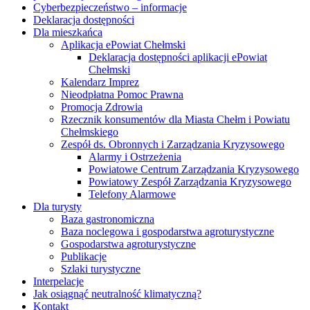
Cyberbezpieczeństwo – informacje
Deklaracja dostępności
Dla mieszkańca
Aplikacja ePowiat Chełmski
Deklaracja dostępności aplikacji ePowiat
Chełmski
Kalendarz Imprez
Nieodpłatna Pomoc Prawna
Promocja Zdrowia
Rzecznik konsumentów dla Miasta Chełm i Powiatu
Chełmskiego
Zespół ds. Obronnych i Zarządzania Kryzysowego
Alarmy i Ostrzeżenia
Powiatowe Centrum Zarządzania Kryzysowego
Powiatowy Zespół Zarządzania Kryzysowego
Telefony Alarmowe
Dla turysty
Baza gastronomiczna
Baza noclegowa i gospodarstwa agroturystyczne
Gospodarstwa agroturystyczne
Publikacje
Szlaki turystyczne
Interpelacje
Jak osiągnąć neutralność klimatyczną?
Kontakt