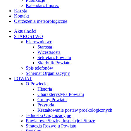
Publikacje
Kalendarz Imprez
E-sesja
Kontakt
Ostrzeżenia meteorologiczne
Aktualności
STAROSTWO
Kierownictwo
Starosta
Wicestarosta
Sekretarz Powiatu
Skarbnik Powiatu
Spis telefonów
Schemat Organizacyjny
POWIAT
O Powiecie
Historia
Charakterystyka Powiatu
Gminy Powiatu
Przyroda
Kształtowanie postaw proekologicznych
Jednostki Organizacyjne
Powiatowe Służby, Inspekcje i Straże
Strategia Rozwoju Powiatu