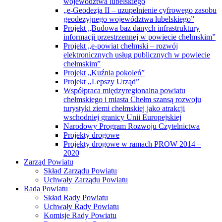
województwa lubelskiego
„e-Geodezja II – uzupełnienie cyfrowego zasobu
geodezyjnego województwa lubelskiego”
Projekt „Budowa baz danych infrastruktury
informacji przestrzennej w powiecie chełmskim”
Projekt „e-powiat chełmski – rozwój
elektronicznych usług publicznych w powiecie
chełmskim”
Projekt „Kuźnia pokoleń”
Projekt ,,Lepszy Urząd”
Współpraca międzyregionalna powiatu
chełmskiego i miasta Chełm szansą rozwoju
turystyki ziemi chełmskiej jako atrakcji
wschodniej granicy Unii Europejskiej
Narodowy Program Rozwoju Czytelnictwa
Projekty drogowe
Projekty drogowe w ramach PROW 2014 –
2020
Zarząd Powiatu
Skład Zarządu Powiatu
Uchwały Zarządu Powiatu
Rada Powiatu
Skład Rady Powiatu
Uchwały Rady Powiatu
Komisje Rady Powiatu