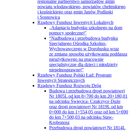
regionalne partnerstwo samorządów gmin
powiatu włodawskiego, powiatów chełmskiego
i kraśnickiego oraz gmin Janów Podlaski
i Sosnowica
Rządowy Fundusz Inwestycji Lokalnych
„Adaptacja budynku szkolnego na dom
pomocy społecznej”
“Nadbudowa i przebudowa budynku
Specjalnego Ośrodka Szkolno-
Wychowawczego w Dorohusku wraz
ze zmianą sposobu użytkowania poddasza
nieużytkowego na pracownie
specjalistyczne dla dzieci i młodzieży
niepełnosprawnej”
Rządowy Fundusz Polski Ład: Program
Inwestycji Strategicznych
Rządowy Fundusz Rozwoju Dróg
Budowa i przebudowa drogi powiatowej
Nr 1805L od km 8+700 do km 20+180,01
na odcinku Święcica- Czułczyce Duże
oraz drogi powiatowej Nr 1819L od km
0+000 do km 1+554,05 oraz od km 5+690
do km 7+500,03 na odcinku Staw-
Krobonosz
Przebudowa drogi powiatowej Nr 1814L