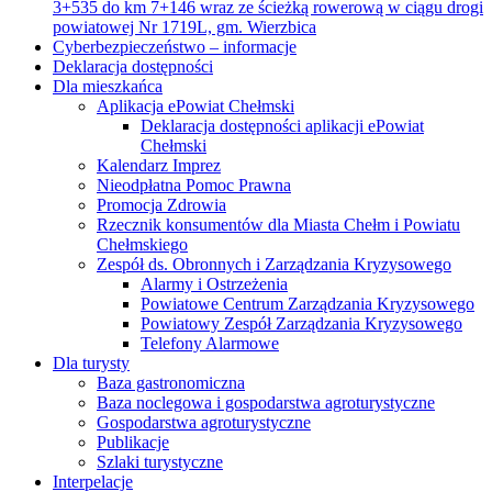
3+535 do km 7+146 wraz ze ścieżką rowerową w ciągu drogi
powiatowej Nr 1719L, gm. Wierzbica
Cyberbezpieczeństwo – informacje
Deklaracja dostępności
Dla mieszkańca
Aplikacja ePowiat Chełmski
Deklaracja dostępności aplikacji ePowiat
Chełmski
Kalendarz Imprez
Nieodpłatna Pomoc Prawna
Promocja Zdrowia
Rzecznik konsumentów dla Miasta Chełm i Powiatu
Chełmskiego
Zespół ds. Obronnych i Zarządzania Kryzysowego
Alarmy i Ostrzeżenia
Powiatowe Centrum Zarządzania Kryzysowego
Powiatowy Zespół Zarządzania Kryzysowego
Telefony Alarmowe
Dla turysty
Baza gastronomiczna
Baza noclegowa i gospodarstwa agroturystyczne
Gospodarstwa agroturystyczne
Publikacje
Szlaki turystyczne
Interpelacje