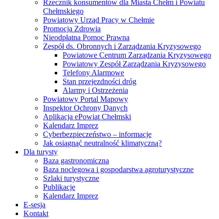
Rzecznik konsumentów dla Miasta Chełm i Powiatu
Chełmskiego
Powiatowy Urząd Pracy w Chełmie
Promocja Zdrowia
Nieodpłatna Pomoc Prawna
Zespół ds. Obronnych i Zarządzania Kryzysowego
Powiatowe Centrum Zarządzania Kryzysowego
Powiatowy Zespół Zarządzania Kryzysowego
Telefony Alarmowe
Stan przejezdności dróg
Alarmy i Ostrzeżenia
Powiatowy Portal Mapowy
Inspektor Ochrony Danych
Aplikacja ePowiat Chełmski
Kalendarz Imprez
Cyberbezpieczeństwo – informacje
Jak osiągnąć neutralność klimatyczną?
Dla turysty
Baza gastronomiczna
Baza noclegowa i gospodarstwa agroturystyczne
Szlaki turystyczne
Publikacje
Kalendarz Imprez
E-sesja
Kontakt