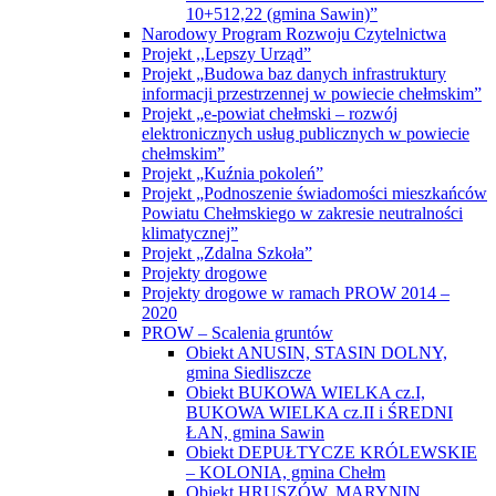
10+512,22 (gmina Sawin)”
Narodowy Program Rozwoju Czytelnictwa
Projekt ,,Lepszy Urząd”
Projekt „Budowa baz danych infrastruktury
informacji przestrzennej w powiecie chełmskim”
Projekt „e-powiat chełmski – rozwój
elektronicznych usług publicznych w powiecie
chełmskim”
Projekt „Kuźnia pokoleń”
Projekt „Podnoszenie świadomości mieszkańców
Powiatu Chełmskiego w zakresie neutralności
klimatycznej”
Projekt „Zdalna Szkoła”
Projekty drogowe
Projekty drogowe w ramach PROW 2014 –
2020
PROW – Scalenia gruntów
Obiekt ANUSIN, STASIN DOLNY,
gmina Siedliszcze
Obiekt BUKOWA WIELKA cz.I,
BUKOWA WIELKA cz.II i ŚREDNI
ŁAN, gmina Sawin
Obiekt DEPUŁTYCZE KRÓLEWSKIE
– KOLONIA, gmina Chełm
Obiekt HRUSZÓW, MARYNIN,