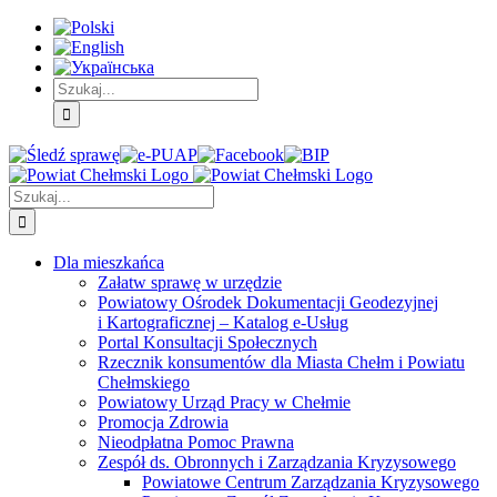
Skip
Skip
Skip
to:
to:
to:
Treść
Menu
Menu
główna
główne
dodatkowe
Szukaj
Śledź
E-
Facebook
BIP
Instagram
sprawę
PUAP
Szukaj
Dla mieszkańca
Załatw sprawę w urzędzie
Powiatowy Ośrodek Dokumentacji Geodezyjnej
i Kartograficznej – Katalog e-Usług
Portal Konsultacji Społecznych
Rzecznik konsumentów dla Miasta Chełm i Powiatu
Chełmskiego
Powiatowy Urząd Pracy w Chełmie
Promocja Zdrowia
Nieodpłatna Pomoc Prawna
Zespół ds. Obronnych i Zarządzania Kryzysowego
Powiatowe Centrum Zarządzania Kryzysowego