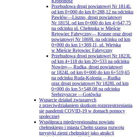
Krobonosz
Przebudowa drogi powiatowej Nr 1814L
od km 0+000 do km 8+288,12 na odcinku
Pawłów—Liszno, drogi powiatowej
Nr 1815L od km 0+000 do km 4+647,75
na odcinku ul. Chełmska w Mieście
Rejowiec Fabryczny— Krasne oraz drogi
powiatowej Nr 1869L na odcinku od km
0+000 do km 1+369,11, ul. Wiejska
w Mieście Rejowiec Fabryczny
Przebudowa drogi powiatowej Nr 1823L
od km 4+118 do km 20+533 na odcinku
Nowiny— Rudka, drogi powiatowej
nr 1824L od km 0+000 do km 6+519,65
na odcinku Ruda-Kolonia —Rudka
oraz drogi powiatowej Nr 1828L od km
0+000 do km 5+548,08 na odcinku
Srebrzyszcze —Gotówka
Wsparcie działań związanych
z przeciwdziałaniem skutkom rozprzestrzeniania
się pandemii COVID-19 w domach pomocy
społecznej
Współpraca międzyregionalna powiatu
chełmskiego i miasta Chełm szansą rozwoju
turystyki ziemi chełmskiej jako atrakcji