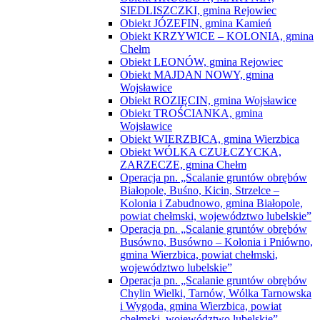
SIEDLISZCZKI, gmina Rejowiec
Obiekt JÓZEFIN, gmina Kamień
Obiekt KRZYWICE – KOLONIA, gmina
Chełm
Obiekt LEONÓW, gmina Rejowiec
Obiekt MAJDAN NOWY, gmina
Wojsławice
Obiekt ROZIĘCIN, gmina Wojsławice
Obiekt TROŚCIANKA, gmina
Wojsławice
Obiekt WIERZBICA, gmina Wierzbica
Obiekt WÓLKA CZUŁCZYCKA,
ZARZECZE, gmina Chełm
Operacja pn. „Scalanie gruntów obrębów
Białopole, Buśno, Kicin, Strzelce –
Kolonia i Zabudnowo, gmina Białopole,
powiat chełmski, województwo lubelskie”
Operacja pn. „Scalanie gruntów obrębów
Busówno, Busówno – Kolonia i Pniówno,
gmina Wierzbica, powiat chełmski,
województwo lubelskie”
Operacja pn. „Scalanie gruntów obrębów
Chylin Wielki, Tarnów, Wólka Tarnowska
i Wygoda, gmina Wierzbica, powiat
chełmski, województwo lubelskie”