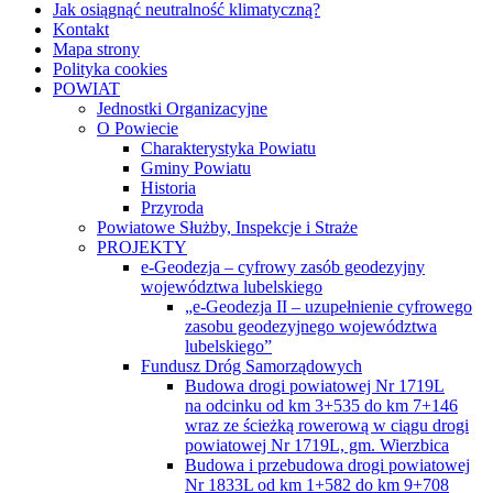
Jak osiągnąć neutralność klimatyczną?
Kontakt
Mapa strony
Polityka cookies
POWIAT
Jednostki Organizacyjne
O Powiecie
Charakterystyka Powiatu
Gminy Powiatu
Historia
Przyroda
Powiatowe Służby, Inspekcje i Straże
PROJEKTY
e-Geodezja – cyfrowy zasób geodezyjny
województwa lubelskiego
„e-Geodezja II – uzupełnienie cyfrowego
zasobu geodezyjnego województwa
lubelskiego”
Fundusz Dróg Samorządowych
Budowa drogi powiatowej Nr 1719L
na odcinku od km 3+535 do km 7+146
wraz ze ścieżką rowerową w ciągu drogi
powiatowej Nr 1719L, gm. Wierzbica
Budowa i przebudowa drogi powiatowej
Nr 1833L od km 1+582 do km 9+708