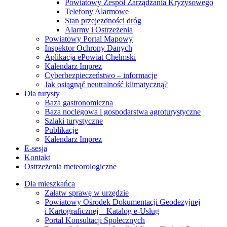
Powiatowy Zespół Zarządzania Kryzysowego
Telefony Alarmowe
Stan przejezdności dróg
Alarmy i Ostrzeżenia
Powiatowy Portal Mapowy
Inspektor Ochrony Danych
Aplikacja ePowiat Chełmski
Kalendarz Imprez
Cyberbezpieczeństwo – informacje
Jak osiągnąć neutralność klimatyczną?
Dla turysty
Baza gastronomiczna
Baza noclegowa i gospodarstwa agroturystyczne
Szlaki turystyczne
Publikacje
Kalendarz Imprez
E-sesja
Kontakt
Ostrzeżenia meteorologiczne
Dla mieszkańca
Załatw sprawę w urzędzie
Powiatowy Ośrodek Dokumentacji Geodezyjnej
i Kartograficznej – Katalog e-Usług
Portal Konsultacji Społecznych