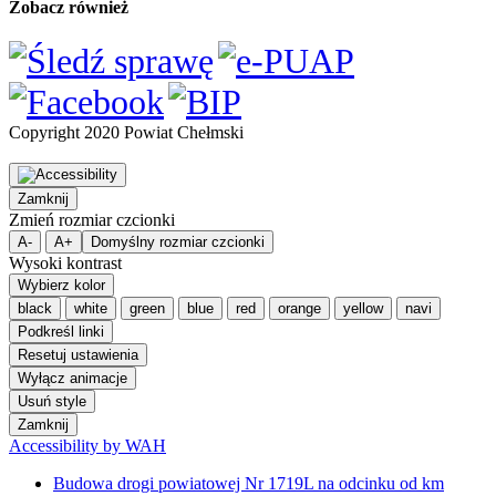
Zobacz również
Copyright 2020 Powiat Chełmski
Zamknij
Zmień rozmiar czcionki
A-
A+
Domyślny rozmiar czcionki
Wysoki kontrast
Wybierz kolor
black
white
green
blue
red
orange
yellow
navi
Podkreśl linki
Resetuj ustawienia
Wyłącz animacje
Usuń style
Zamknij
Accessibility by WAH
Budowa drogi powiatowej Nr 1719L na odcinku od km