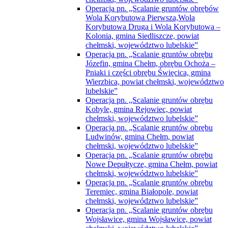
Operacja pn. „Scalanie gruntów obrębów
Wola Korybutowa Pierwsza,Wola
Korybutowa Druga i Wola Korybutowa –
Kolonia, gmina Siedliszcze, powiat
chełmski, województwo lubelskie”
Operacja pn. „Scalanie gruntów obrębu
Józefin, gmina Chełm, obrębu Ochoża –
Pniaki i części obrębu Święcica, gmina
Wierzbica, powiat chełmski, województwo
lubelskie”
Operacja pn. „Scalanie gruntów obrębu
Kobyle, gmina Rejowiec, powiat
chełmski, województwo lubelskie”
Operacja pn. „Scalanie gruntów obrębu
Ludwinów, gmina Chełm, powiat
chełmski, województwo lubelskie”
Operacja pn. „Scalanie gruntów obrębu
Nowe Depułtycze, gmina Chełm, powiat
chełmski, województwo lubelskie”
Operacja pn. „Scalanie gruntów obrębu
Teremiec, gmina Białopole, powiat
chełmski, województwo lubelskie”
Operacja pn. „Scalanie gruntów obrębu
Wojsławice, gmina Wojsławice, powiat