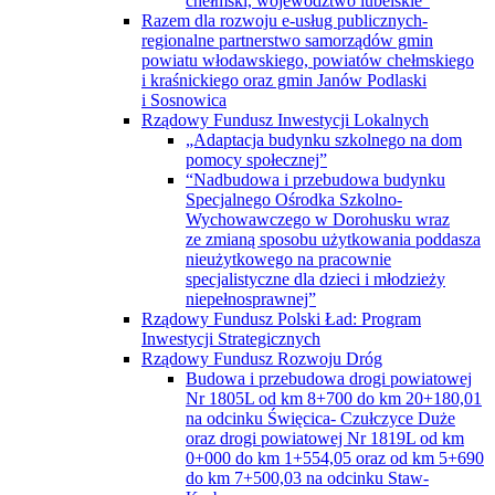
chełmski, województwo lubelskie”
Razem dla rozwoju e-usług publicznych-
regionalne partnerstwo samorządów gmin
powiatu włodawskiego, powiatów chełmskiego
i kraśnickiego oraz gmin Janów Podlaski
i Sosnowica
Rządowy Fundusz Inwestycji Lokalnych
„Adaptacja budynku szkolnego na dom
pomocy społecznej”
“Nadbudowa i przebudowa budynku
Specjalnego Ośrodka Szkolno-
Wychowawczego w Dorohusku wraz
ze zmianą sposobu użytkowania poddasza
nieużytkowego na pracownie
specjalistyczne dla dzieci i młodzieży
niepełnosprawnej”
Rządowy Fundusz Polski Ład: Program
Inwestycji Strategicznych
Rządowy Fundusz Rozwoju Dróg
Budowa i przebudowa drogi powiatowej
Nr 1805L od km 8+700 do km 20+180,01
na odcinku Święcica- Czułczyce Duże
oraz drogi powiatowej Nr 1819L od km
0+000 do km 1+554,05 oraz od km 5+690
do km 7+500,03 na odcinku Staw-