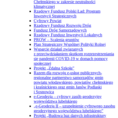
Chełmskiego w zakresie neutralności
klimatycznej
Rządowy Fundusz Polski Ład: Program
Inwestycji Strategicznych
Cyfrowy Powiat
Rządowy Fundusz Rozwoju Dróg
Fundusz Dróg Samorządowych
Rządowy Fundusz Inwestycji Lokalnych
PROW – Scalenia gruntów
Plan Strategiczny Wspólnej Polityki Rolnej
Wsparcie działań związanych
z przeciwdziałaniem skutkom rozprzestrzeniania
się pandemii COVID-19 w domach pomocy
społecznej
Projekt „Zdalna Szkoła”
Razem dla rozwoju e-usług publicznych-
regionalne partnerstwo samorządów gmin
powiatu włodawskiego, powiatów chełmskiego
i kraśnickiego oraz gmin Janów Podlaski
i Sosnowica
e-Geodezja – cyfrowy zasób geodezyjny
województwa lubelskiego
„e-Geodezja II – uzupełnienie cyfrowego zasobu
geodezyjnego województwa lubelskiego”
Projekt „Budowa baz danych infrastruktury