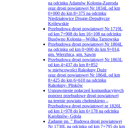
na odcinku Adamów Kolonia-Zagroda
oraz drogi powiatowej Nr 1834L od km
0+000 do km 8+375 na odcinku
Niedziałowice Drugie-Depułtycze
Królewskie
Przebudowa drogi powiatowej Nr 1719L
od km 7+908 do km 16+108 na odcinku
Busówno Kolonia—Wólka Tarnowska
Przebudowa drogi powiatowej Nr 1804L
na odcinku od km 0+000 do km 9+014,
gm. Wierzbica, gm. Sawin
Przebudowa drogi powiatowej Nr 1863L
od km 4+437 do km 8+852
w miejscowości Rakołupy Duże
oraz drogi powiatowej Nr 1864L od km
8+425 do km 6+610 na odcinku
Rakołupy- Plisków
Usprawnienie połączeń komunikacyjnych
poprzez przebudowę drogi powiatowej
na terenie powiatu chełmskiego –
Przebudowa drogi powiatowej nr 1826L
od km 1+978 do km 6+178 na odcinku
Karolinów- Gdola
Zadanie pn. ” Budowa drogi powiatowej
Nr 1730L na odcinku od km 7+795 do km