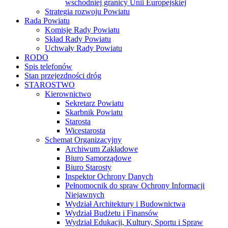
wschodniej granicy Unii Europejskiej
Strategia rozwoju Powiatu
Rada Powiatu
Komisje Rady Powiatu
Skład Rady Powiatu
Uchwały Rady Powiatu
RODO
Spis telefonów
Stan przejezdności dróg
STAROSTWO
Kierownictwo
Sekretarz Powiatu
Skarbnik Powiatu
Starosta
Wicestarosta
Schemat Organizacyjny
Archiwum Zakładowe
Biuro Samorządowe
Biuro Starosty
Inspektor Ochrony Danych
Pełnomocnik do spraw Ochrony Informacji
Niejawnych
Wydział Architektury i Budownictwa
Wydział Budżetu i Finansów
Wydział Edukacji, Kultury, Sportu i Spraw