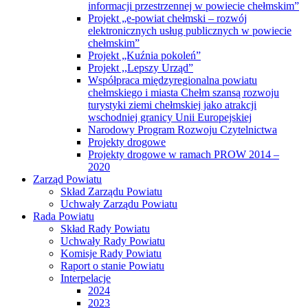
informacji przestrzennej w powiecie chełmskim”
Projekt „e-powiat chełmski – rozwój
elektronicznych usług publicznych w powiecie
chełmskim”
Projekt „Kuźnia pokoleń”
Projekt ,,Lepszy Urząd”
Współpraca międzyregionalna powiatu
chełmskiego i miasta Chełm szansą rozwoju
turystyki ziemi chełmskiej jako atrakcji
wschodniej granicy Unii Europejskiej
Narodowy Program Rozwoju Czytelnictwa
Projekty drogowe
Projekty drogowe w ramach PROW 2014 –
2020
Zarząd Powiatu
Skład Zarządu Powiatu
Uchwały Zarządu Powiatu
Rada Powiatu
Skład Rady Powiatu
Uchwały Rady Powiatu
Komisje Rady Powiatu
Raport o stanie Powiatu
Interpelacje
2024
2023