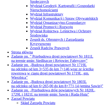
Społecznych
Wydział Geodezji, Kartografii i Gospodarki
Nieruchomościami
Wydział Infrastruktury
Wydział Komunikacji i Spraw Obywatelskich
Wydział Organizacyjno-Gospodarczy
Wydział Promocji i Rozwoju
Wydział Rolnictwa, Leśnictwa i Ochrony
Środowiska
Zespół ds. Obronnych i Zarządzania
Kryzysowego
Zespół Radców Prawnych
Strona główna
Zadanie pn. ” Przebudowa drogi powiatowej Nr 1811L
na terenie gmin: Siedliszcze i Rejowiec Fabryczny”
Zadanie pn. „Budowa drogi powiatowej Nr 1719L
na odcinku od km 3+535 do km 7+146 wraz ze ścieżką
rowerową w ciągu drogi powiatowej Nr 1719L, gm.
Wierzbica”
Zadanie pn. „Budowa drogi powiatowej Nr 1803L
na odcinku od km 6+265,00 do km 8+771,14 (gmina Sawin)”
Zadanie pn. „Przebudowa dróg powiatowych Nr 1820L,
1729L i 1821L na terenie gmin: Sawin i Ruda-Huta”
Zarząd Powiatu
Skład Zarządu Powiatu