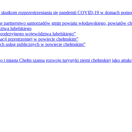
m skutkom rozprzestrzeniania się pandemii COVID-19 w domach pomoc
lne partnerstwo samorządów gmin powiatu włodawskiego, powiatów che
ztwa lubelskiego
 geodezyjnego województwa lubelskiego”
acji przestrzennej w powiecie chełmskim”
nych usług publicznych w powiecie chełmskim”
i miasta Chełm szansą rozwoju turystyki ziemi chełmskiej jako atrakc