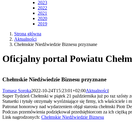
2023
2022
2021
2020
2019
Strona główna
Aktualności
Chełmskie Niedźwiedzie Biznesu przyznane
Oficjalny portal Powiatu Chełm
Chełmskie Niedźwiedzie Biznesu przyznane
Tomasz Soroka
2022-10-24T15:23:01+02:00
Aktualności
|
Super Tydzień Chełmski w piątek 21 października już po raz szósty
Statuetki i tytuły otrzymały wyróżniające się firmy, ich właściciele 
Patronat honorowy nad wydarzeniem objął starosta chełmski Piotr De
Podczas przemówienia podziękował przedsiębiorcom za ich ciężką pr
Link nagrodzonych:
Chełmskie Niedźwiedzie Biznesu