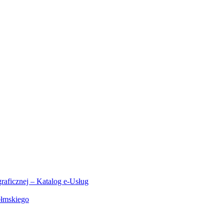
aficznej – Katalog e-Usług
ełmskiego