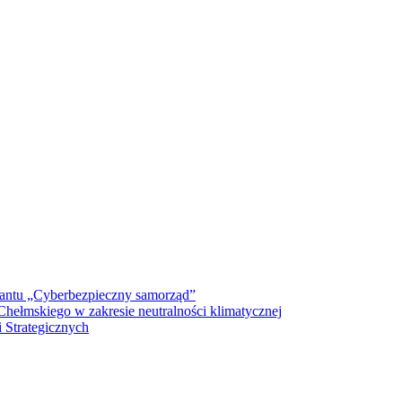
antu „Cyberbezpieczny samorząd”
ełmskiego w zakresie neutralności klimatycznej
 Strategicznych