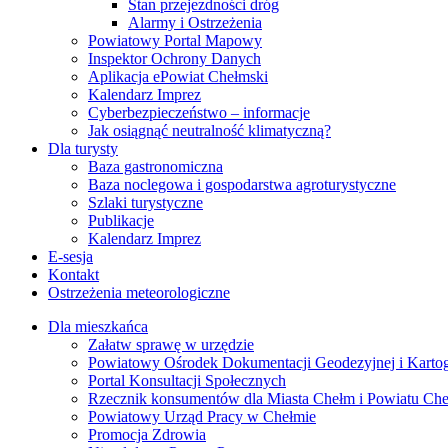
Stan przejezdności dróg
Alarmy i Ostrzeżenia
Powiatowy Portal Mapowy
Inspektor Ochrony Danych
Aplikacja ePowiat Chełmski
Kalendarz Imprez
Cyberbezpieczeństwo – informacje
Jak osiągnąć neutralność klimatyczną?
Dla turysty
Baza gastronomiczna
Baza noclegowa i gospodarstwa agroturystyczne
Szlaki turystyczne
Publikacje
Kalendarz Imprez
E-sesja
Kontakt
Ostrzeżenia meteorologiczne
Dla mieszkańca
Załatw sprawę w urzędzie
Powiatowy Ośrodek Dokumentacji Geodezyjnej i Kartogr
Portal Konsultacji Społecznych
Rzecznik konsumentów dla Miasta Chełm i Powiatu Ch
Powiatowy Urząd Pracy w Chełmie
Promocja Zdrowia