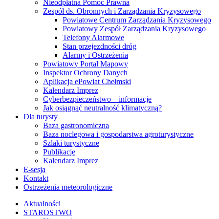
Nieodpłatna Pomoc Prawna
Zespół ds. Obronnych i Zarządzania Kryzysowego
Powiatowe Centrum Zarządzania Kryzysowego
Powiatowy Zespół Zarządzania Kryzysowego
Telefony Alarmowe
Stan przejezdności dróg
Alarmy i Ostrzeżenia
Powiatowy Portal Mapowy
Inspektor Ochrony Danych
Aplikacja ePowiat Chełmski
Kalendarz Imprez
Cyberbezpieczeństwo – informacje
Jak osiągnąć neutralność klimatyczną?
Dla turysty
Baza gastronomiczna
Baza noclegowa i gospodarstwa agroturystyczne
Szlaki turystyczne
Publikacje
Kalendarz Imprez
E-sesja
Kontakt
Ostrzeżenia meteorologiczne
Aktualności
STAROSTWO