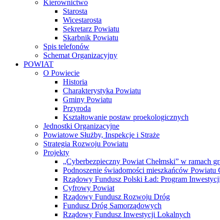
Kierownictwo
Starosta
Wicestarosta
Sekretarz Powiatu
Skarbnik Powiatu
Spis telefonów
Schemat Organizacyjny
POWIAT
O Powiecie
Historia
Charakterystyka Powiatu
Gminy Powiatu
Przyroda
Kształtowanie postaw proekologicznych
Jednostki Organizacyjne
Powiatowe Służby, Inspekcje i Straże
Strategia Rozwoju Powiatu
Projekty
„Cyberbezpieczny Powiat Chełmski” w ramach gr
Podnoszenie świadomości mieszkańców Powiatu Ch
Rządowy Fundusz Polski Ład: Program Inwestycji
Cyfrowy Powiat
Rządowy Fundusz Rozwoju Dróg
Fundusz Dróg Samorządowych
Rządowy Fundusz Inwestycji Lokalnych