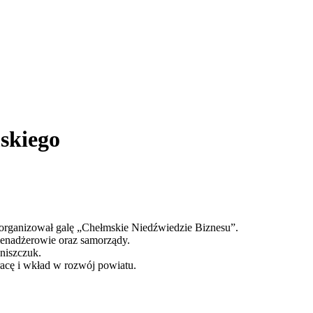
skiego
 zorganizował galę „Chełmskie Niedźwiedzie Biznesu”.
i menadżerowie oraz samorządy.
niszczuk.
acę i wkład w rozwój powiatu.