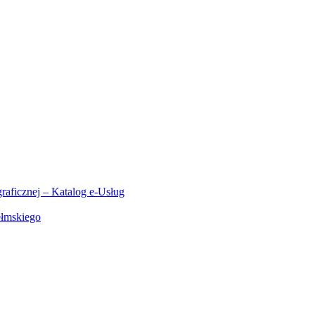
aficznej – Katalog e-Usług
ełmskiego