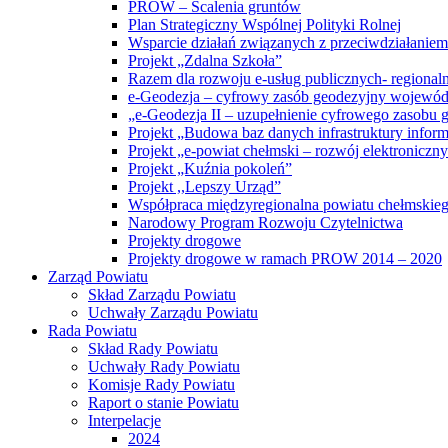
PROW – Scalenia gruntów
Plan Strategiczny Wspólnej Polityki Rolnej
Wsparcie działań związanych z przeciwdziałanie
Projekt „Zdalna Szkoła”
Razem dla rozwoju e-usług publicznych- regiona
e-Geodezja – cyfrowy zasób geodezyjny wojewód
„e-Geodezja II – uzupełnienie cyfrowego zasobu
Projekt „Budowa baz danych infrastruktury inform
Projekt „e-powiat chełmski – rozwój elektronicz
Projekt „Kuźnia pokoleń”
Projekt ,,Lepszy Urząd”
Współpraca międzyregionalna powiatu chełmskiego 
Narodowy Program Rozwoju Czytelnictwa
Projekty drogowe
Projekty drogowe w ramach PROW 2014 – 2020
Zarząd Powiatu
Skład Zarządu Powiatu
Uchwały Zarządu Powiatu
Rada Powiatu
Skład Rady Powiatu
Uchwały Rady Powiatu
Komisje Rady Powiatu
Raport o stanie Powiatu
Interpelacje
2024