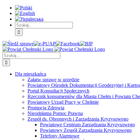
Skip
Skip
Skip
to:
to:
to:
Treść
Menu
Menu
główna
główne
dodatkowe
Szukaj
Śledź
E-
Facebook
BIP
Instagram
sprawę
PUAP
Szukaj
Dla mieszkańca
Załatw sprawę w urzędzie
Powiatowy Ośrodek Dokumentacji Geodezyjnej i Kartogr
Portal Konsultacji Społecznych
Rzecznik konsumentów dla Miasta Chełm i Powiatu Ch
Powiatowy Urząd Pracy w Chełmie
Promocja Zdrowia
Nieodpłatna Pomoc Prawna
Zespół ds. Obronnych i Zarządzania Kryzysowego
Powiatowe Centrum Zarządzania Kryzysowego
Powiatowy Zespół Zarządzania Kryzysowego
Telefony Alarmowe