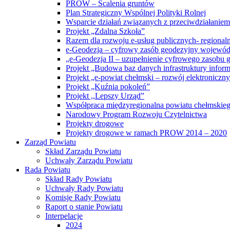
PROW – Scalenia gruntów
Plan Strategiczny Wspólnej Polityki Rolnej
Wsparcie działań związanych z przeciwdziałanie
Projekt „Zdalna Szkoła”
Razem dla rozwoju e-usług publicznych- regiona
e-Geodezja – cyfrowy zasób geodezyjny wojewód
„e-Geodezja II – uzupełnienie cyfrowego zasobu
Projekt „Budowa baz danych infrastruktury inform
Projekt „e-powiat chełmski – rozwój elektronicz
Projekt „Kuźnia pokoleń”
Projekt ,,Lepszy Urząd”
Współpraca międzyregionalna powiatu chełmskiego 
Narodowy Program Rozwoju Czytelnictwa
Projekty drogowe
Projekty drogowe w ramach PROW 2014 – 2020
Zarząd Powiatu
Skład Zarządu Powiatu
Uchwały Zarządu Powiatu
Rada Powiatu
Skład Rady Powiatu
Uchwały Rady Powiatu
Komisje Rady Powiatu
Raport o stanie Powiatu
Interpelacje
2024