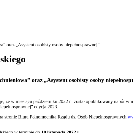
 oraz „Asystent osobisty osoby niepełnosprawnej”
skiego
ieniowa” oraz „Asystent osobisty osoby niepełnosp
 że w miesiącu październiku 2022 r. został opublikowany nabór wni
iepełnosprawnej” edycja 2023.
 na stronie Biura Pełnomocnika Rządu ds. Osób Niepełnosprawnych
ww
lskiego w terminie do
10 listopada 2022 r.