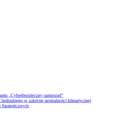
antu „Cyberbezpieczny samorząd”
ełmskiego w zakresie neutralności klimatycznej
 Strategicznych