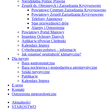
Nieodpłatna Pomoc Prawna
Zespół ds. Obronnych i Zarządzania Kryzysowego
Powiatowe Centrum Zarządzania Kryzysowego
Powiatowy Zespół Zarządzania Kryzysowego
Telefony Alarmowe
Stan przejezdności dróg
Alarmy i Ostrzeżenia
Powiatowy Portal Mapowy
Inspektor Ochrony Danych
Aplikacja ePowiat Chełmski
Kalendarz Imprez
Cyberbezpieczeństwo – informacje
Jak osiągnąć neutralność klimatyczną?
Dla turysty
Baza gastronomiczna
Baza noclegowa i gospodarstwa agroturystyczne
Szlaki turystyczne
Publikacje
Kalendarz Imprez
E-sesja
Kontakt
Ostrzeżenia meteorologiczne
Aktualności
STAROSTWO