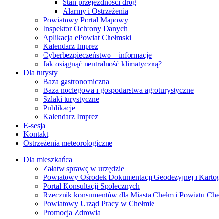
Stan przejezdności dróg
Alarmy i Ostrzeżenia
Powiatowy Portal Mapowy
Inspektor Ochrony Danych
Aplikacja ePowiat Chełmski
Kalendarz Imprez
Cyberbezpieczeństwo – informacje
Jak osiągnąć neutralność klimatyczną?
Dla turysty
Baza gastronomiczna
Baza noclegowa i gospodarstwa agroturystyczne
Szlaki turystyczne
Publikacje
Kalendarz Imprez
E-sesja
Kontakt
Ostrzeżenia meteorologiczne
Dla mieszkańca
Załatw sprawę w urzędzie
Powiatowy Ośrodek Dokumentacji Geodezyjnej i Kartogr
Portal Konsultacji Społecznych
Rzecznik konsumentów dla Miasta Chełm i Powiatu Ch
Powiatowy Urząd Pracy w Chełmie
Promocja Zdrowia