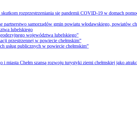
m skutkom rozprzestrzeniania się pandemii COVID-19 w domach pomoc
lne partnerstwo samorządów gmin powiatu włodawskiego, powiatów che
ztwa lubelskiego
 geodezyjnego województwa lubelskiego”
acji przestrzennej w powiecie chełmskim”
nych usług publicznych w powiecie chełmskim”
i miasta Chełm szansą rozwoju turystyki ziemi chełmskiej jako atrakc