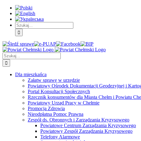
Skip
Skip
Skip
to:
to:
to:
Treść
Menu
Menu
główna
główne
dodatkowe
Szukaj
Śledź
E-
Facebook
BIP
Instagram
sprawę
PUAP
Szukaj
Dla mieszkańca
Załatw sprawę w urzędzie
Powiatowy Ośrodek Dokumentacji Geodezyjnej i Kartogr
Portal Konsultacji Społecznych
Rzecznik konsumentów dla Miasta Chełm i Powiatu Ch
Powiatowy Urząd Pracy w Chełmie
Promocja Zdrowia
Nieodpłatna Pomoc Prawna
Zespół ds. Obronnych i Zarządzania Kryzysowego
Powiatowe Centrum Zarządzania Kryzysowego
Powiatowy Zespół Zarządzania Kryzysowego
Telefony Alarmowe