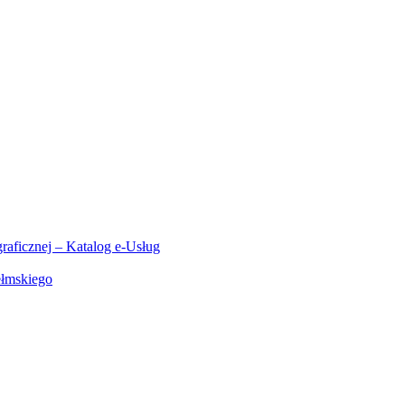
aficznej – Katalog e-Usług
ełmskiego