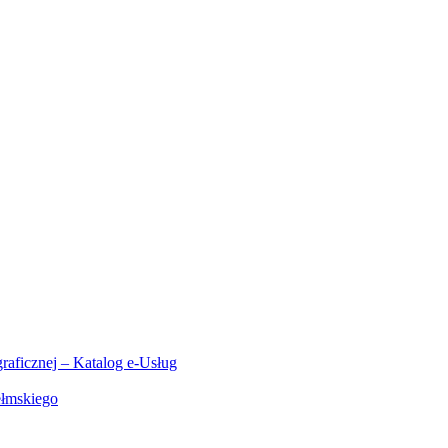
aficznej – Katalog e-Usług
ełmskiego