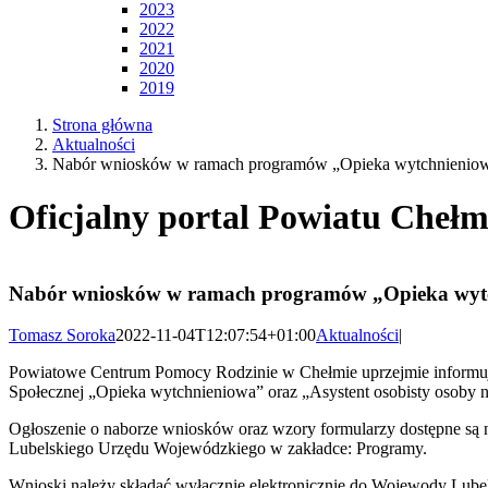
2023
2022
2021
2020
2019
Strona główna
Aktualności
Nabór wniosków w ramach programów „Opieka wytchnieniowa”
Oficjalny portal Powiatu Chełm
Nabór wniosków w ramach programów „Opieka wytchn
Tomasz Soroka
2022-11-04T12:07:54+01:00
Aktualności
|
Powiatowe Centrum Pomocy Rodzinie w Chełmie uprzejmie informuje,
Społecznej „Opieka wytchnieniowa” oraz „Asystent osobisty osoby n
Ogłoszenie o naborze wniosków oraz wzory formularzy dostępne są
Lubelskiego Urzędu Wojewódzkiego w zakładce: Programy.
Wnioski należy składać wyłącznie elektronicznie do Wojewody Lube