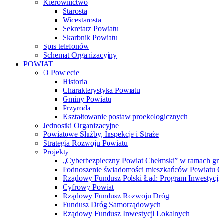
Kierownictwo
Starosta
Wicestarosta
Sekretarz Powiatu
Skarbnik Powiatu
Spis telefonów
Schemat Organizacyjny
POWIAT
O Powiecie
Historia
Charakterystyka Powiatu
Gminy Powiatu
Przyroda
Kształtowanie postaw proekologicznych
Jednostki Organizacyjne
Powiatowe Służby, Inspekcje i Straże
Strategia Rozwoju Powiatu
Projekty
„Cyberbezpieczny Powiat Chełmski” w ramach gr
Podnoszenie świadomości mieszkańców Powiatu Ch
Rządowy Fundusz Polski Ład: Program Inwestycji
Cyfrowy Powiat
Rządowy Fundusz Rozwoju Dróg
Fundusz Dróg Samorządowych
Rządowy Fundusz Inwestycji Lokalnych