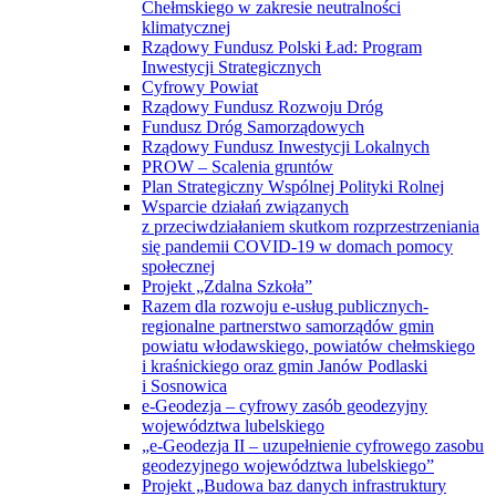
Chełmskiego w zakresie neutralności
klimatycznej
Rządowy Fundusz Polski Ład: Program
Inwestycji Strategicznych
Cyfrowy Powiat
Rządowy Fundusz Rozwoju Dróg
Fundusz Dróg Samorządowych
Rządowy Fundusz Inwestycji Lokalnych
PROW – Scalenia gruntów
Plan Strategiczny Wspólnej Polityki Rolnej
Wsparcie działań związanych
z przeciwdziałaniem skutkom rozprzestrzeniania
się pandemii COVID-19 w domach pomocy
społecznej
Projekt „Zdalna Szkoła”
Razem dla rozwoju e-usług publicznych-
regionalne partnerstwo samorządów gmin
powiatu włodawskiego, powiatów chełmskiego
i kraśnickiego oraz gmin Janów Podlaski
i Sosnowica
e-Geodezja – cyfrowy zasób geodezyjny
województwa lubelskiego
„e-Geodezja II – uzupełnienie cyfrowego zasobu
geodezyjnego województwa lubelskiego”
Projekt „Budowa baz danych infrastruktury