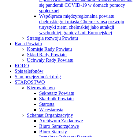
się pandemii COVID-19 w domach pomocy
społecznej
Współpraca międzyregionalna powiatu
chełmskiego i miasta Chełm szansą rozwoju
turystyki ziemi chełmskiej jako atrakcji
wschodniej granicy Unii Europejskiej
Strategia rozwoju Powiatu
Rada Powiatu
Komisje Rady Powiatu
Skład Rady Powiatu
Uchwały Rady Powiatu
RODO
Spis telefonów
Stan przejezdności dróg
STAROSTWO
Kierownictwo
Sekretarz Powiatu
Skarbnik Powiatu
Starosta
Wicestarosta
Schemat Organizacyjny
Archiwum Zakładowe
Biuro Samorządowe
Biuro Starosty