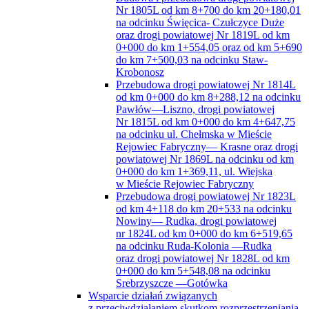
Nr 1805L od km 8+700 do km 20+180,01
na odcinku Święcica- Czułczyce Duże
oraz drogi powiatowej Nr 1819L od km
0+000 do km 1+554,05 oraz od km 5+690
do km 7+500,03 na odcinku Staw-
Krobonosz
Przebudowa drogi powiatowej Nr 1814L
od km 0+000 do km 8+288,12 na odcinku
Pawłów—Liszno, drogi powiatowej
Nr 1815L od km 0+000 do km 4+647,75
na odcinku ul. Chełmska w Mieście
Rejowiec Fabryczny— Krasne oraz drogi
powiatowej Nr 1869L na odcinku od km
0+000 do km 1+369,11, ul. Wiejska
w Mieście Rejowiec Fabryczny
Przebudowa drogi powiatowej Nr 1823L
od km 4+118 do km 20+533 na odcinku
Nowiny— Rudka, drogi powiatowej
nr 1824L od km 0+000 do km 6+519,65
na odcinku Ruda-Kolonia —Rudka
oraz drogi powiatowej Nr 1828L od km
0+000 do km 5+548,08 na odcinku
Srebrzyszcze —Gotówka
Wsparcie działań związanych
z przeciwdziałaniem skutkom rozprzestrzeniania