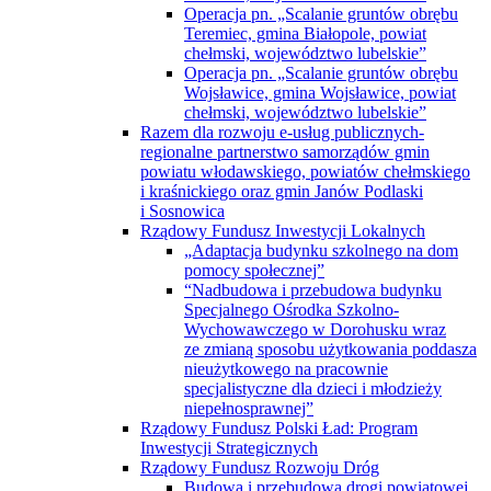
Operacja pn. „Scalanie gruntów obrębu
Teremiec, gmina Białopole, powiat
chełmski, województwo lubelskie”
Operacja pn. „Scalanie gruntów obrębu
Wojsławice, gmina Wojsławice, powiat
chełmski, województwo lubelskie”
Razem dla rozwoju e-usług publicznych-
regionalne partnerstwo samorządów gmin
powiatu włodawskiego, powiatów chełmskiego
i kraśnickiego oraz gmin Janów Podlaski
i Sosnowica
Rządowy Fundusz Inwestycji Lokalnych
„Adaptacja budynku szkolnego na dom
pomocy społecznej”
“Nadbudowa i przebudowa budynku
Specjalnego Ośrodka Szkolno-
Wychowawczego w Dorohusku wraz
ze zmianą sposobu użytkowania poddasza
nieużytkowego na pracownie
specjalistyczne dla dzieci i młodzieży
niepełnosprawnej”
Rządowy Fundusz Polski Ład: Program
Inwestycji Strategicznych
Rządowy Fundusz Rozwoju Dróg
Budowa i przebudowa drogi powiatowej