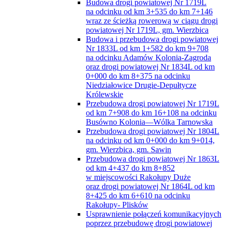
Budowa drogi powiatowej Nr 1719L
na odcinku od km 3+535 do km 7+146
wraz ze ścieżką rowerową w ciągu drogi
powiatowej Nr 1719L, gm. Wierzbica
Budowa i przebudowa drogi powiatowej
Nr 1833L od km 1+582 do km 9+708
na odcinku Adamów Kolonia-Zagroda
oraz drogi powiatowej Nr 1834L od km
0+000 do km 8+375 na odcinku
Niedziałowice Drugie-Depułtycze
Królewskie
Przebudowa drogi powiatowej Nr 1719L
od km 7+908 do km 16+108 na odcinku
Busówno Kolonia—Wólka Tarnowska
Przebudowa drogi powiatowej Nr 1804L
na odcinku od km 0+000 do km 9+014,
gm. Wierzbica, gm. Sawin
Przebudowa drogi powiatowej Nr 1863L
od km 4+437 do km 8+852
w miejscowości Rakołupy Duże
oraz drogi powiatowej Nr 1864L od km
8+425 do km 6+610 na odcinku
Rakołupy- Plisków
Usprawnienie połączeń komunikacyjnych
poprzez przebudowę drogi powiatowej