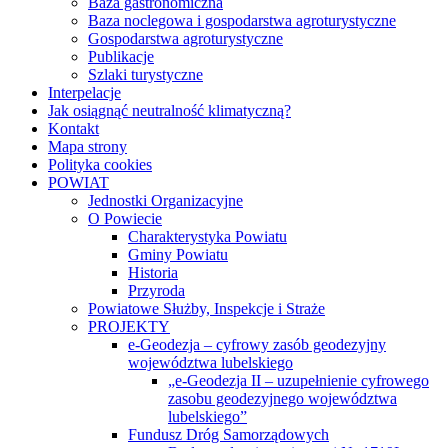
Baza gastronomiczna
Baza noclegowa i gospodarstwa agroturystyczne
Gospodarstwa agroturystyczne
Publikacje
Szlaki turystyczne
Interpelacje
Jak osiągnąć neutralność klimatyczną?
Kontakt
Mapa strony
Polityka cookies
POWIAT
Jednostki Organizacyjne
O Powiecie
Charakterystyka Powiatu
Gminy Powiatu
Historia
Przyroda
Powiatowe Służby, Inspekcje i Straże
PROJEKTY
e-Geodezja – cyfrowy zasób geodezyjny
województwa lubelskiego
„e-Geodezja II – uzupełnienie cyfrowego
zasobu geodezyjnego województwa
lubelskiego”
Fundusz Dróg Samorządowych