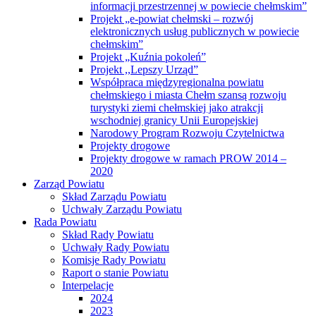
informacji przestrzennej w powiecie chełmskim”
Projekt „e-powiat chełmski – rozwój
elektronicznych usług publicznych w powiecie
chełmskim”
Projekt „Kuźnia pokoleń”
Projekt ,,Lepszy Urząd”
Współpraca międzyregionalna powiatu
chełmskiego i miasta Chełm szansą rozwoju
turystyki ziemi chełmskiej jako atrakcji
wschodniej granicy Unii Europejskiej
Narodowy Program Rozwoju Czytelnictwa
Projekty drogowe
Projekty drogowe w ramach PROW 2014 –
2020
Zarząd Powiatu
Skład Zarządu Powiatu
Uchwały Zarządu Powiatu
Rada Powiatu
Skład Rady Powiatu
Uchwały Rady Powiatu
Komisje Rady Powiatu
Raport o stanie Powiatu
Interpelacje
2024
2023