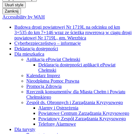
Usuń style
Zamknij
Accessibility by WAH
Budowa drogi powiatowej Nr 1719L na odcinku od km
3+535 do km 7+146 wraz ze ścieżką rowerową w ciągu drogi
powiatowej Nr 1719L, gm. Wierzbica
Cyberbezpieczeństwo – informacje
Deklaracja dostępności
Dla mieszkańca
Aplikacja ePowiat Chełmski
Deklaracja dostępności aplikacji ePowiat
Chełmski
Kalendarz Imprez
Nieodpłatna Pomoc Prawna
Promocja Zdrowia
Rzecznik konsumentów dla Miasta Chełm i Powiatu
Chełmskiego
Zespół ds. Obronnych i Zarządzania Kryzysowego
Alarmy i Ostrzeżenia
Powiatowe Centrum Zarządzania Kryzysowego
Powiatowy Zespół Zarządzania Kryzysowego
Telefony Alarmowe
Dla turysty