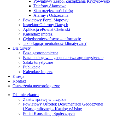
Powiatowy Zespół Zarządzania Kryzysowego
Telefony Alarmowe
Stan przejezdności dróg
Alarmy i Ostrzeżenia
Powiatowy Portal Mapowy
Inspektor Ochrony Danych
Aplikacja ePowiat Chełmski
Kalendarz Imprez
Cyberbezpieczeństwo – informacje
Jak osiągnąć neutralność klimatyczną?
Dla turysty
Baza gastronomiczna
Baza noclegowa i gospodarstwa agroturystyczne
Szlaki turystyczne
Publikacje
Kalendarz Imprez
E-sesja
Kontakt
Ostrzeżenia meteorologiczne
Dla mieszkańca
Załatw sprawę w urzędzie
Powiatowy Ośrodek Dokumentacji Geodezyjnej
i Kartograficznej – Katalog e-Usług
Portal Konsultacji Społecznych