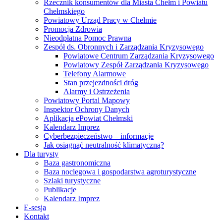
Rzecznik konsumentów dla Miasta Chełm i Powiatu
Chełmskiego
Powiatowy Urząd Pracy w Chełmie
Promocja Zdrowia
Nieodpłatna Pomoc Prawna
Zespół ds. Obronnych i Zarządzania Kryzysowego
Powiatowe Centrum Zarządzania Kryzysowego
Powiatowy Zespół Zarządzania Kryzysowego
Telefony Alarmowe
Stan przejezdności dróg
Alarmy i Ostrzeżenia
Powiatowy Portal Mapowy
Inspektor Ochrony Danych
Aplikacja ePowiat Chełmski
Kalendarz Imprez
Cyberbezpieczeństwo – informacje
Jak osiągnąć neutralność klimatyczną?
Dla turysty
Baza gastronomiczna
Baza noclegowa i gospodarstwa agroturystyczne
Szlaki turystyczne
Publikacje
Kalendarz Imprez
E-sesja
Kontakt