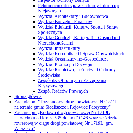
Inspektor Ochrony Danych
Pełnomocnik do spraw Ochrony Informacji
Niejawnych
Wydział Architektury i Budownictwa
Wydział Budżetu i Finansów
Wydział Edukacji, Kultury, Sportu i Spraw
Społecznych
Wydział Geodezji, Kartografii i Gospodarki
Nieruchomościami
Wydział Infrastruktury
Wydział Komunikacji i Spraw Obywatelskich
Wydział Organizacyjno-Gospodarczy
Wydział Promocji i Rozwoju
Wydział Rolnictwa, Leśnictwa i Ochrony
Środowiska
Zespół ds. Obronnych i Zarządzania
Kryzysowego
Zespół Radców Prawnych
Strona główna
Zadanie pn. ” Przebudowa drogi powiatowej Nr 1811L
na terenie gmin: Siedliszcze i Rejowiec Fabryczny”
Zadanie pn. „Budowa drogi powiatowej Nr 1719L
na odcinku od km 3+535 do km 7+146 wraz ze ścieżką
rowerową w ciągu drogi powiatowej Nr 1719L, gm.
Wierzbica”