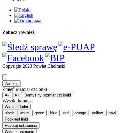
Zobacz również
Copyright 2020 Powiat Chełmski
Zamknij
Zmień rozmiar czcionki
A-
A+
Domyślny rozmiar czcionki
Wysoki kontrast
Wybierz kolor
black
white
green
blue
red
orange
yellow
navi
Podkreśl linki
Resetuj ustawienia
Wyłącz animacje