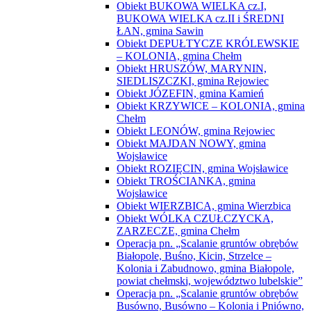
Obiekt BUKOWA WIELKA cz.I,
BUKOWA WIELKA cz.II i ŚREDNI
ŁAN, gmina Sawin
Obiekt DEPUŁTYCZE KRÓLEWSKIE
– KOLONIA, gmina Chełm
Obiekt HRUSZÓW, MARYNIN,
SIEDLISZCZKI, gmina Rejowiec
Obiekt JÓZEFIN, gmina Kamień
Obiekt KRZYWICE – KOLONIA, gmina
Chełm
Obiekt LEONÓW, gmina Rejowiec
Obiekt MAJDAN NOWY, gmina
Wojsławice
Obiekt ROZIĘCIN, gmina Wojsławice
Obiekt TROŚCIANKA, gmina
Wojsławice
Obiekt WIERZBICA, gmina Wierzbica
Obiekt WÓLKA CZUŁCZYCKA,
ZARZECZE, gmina Chełm
Operacja pn. „Scalanie gruntów obrębów
Białopole, Buśno, Kicin, Strzelce –
Kolonia i Zabudnowo, gmina Białopole,
powiat chełmski, województwo lubelskie”
Operacja pn. „Scalanie gruntów obrębów
Busówno, Busówno – Kolonia i Pniówno,