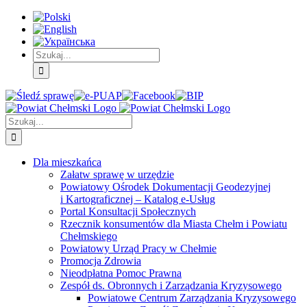
Skip
Skip
Skip
to:
to:
to:
Treść
Menu
Menu
główna
główne
dodatkowe
Szukaj
Śledź
E-
Facebook
BIP
Instagram
sprawę
PUAP
Szukaj
Dla mieszkańca
Załatw sprawę w urzędzie
Powiatowy Ośrodek Dokumentacji Geodezyjnej
i Kartograficznej – Katalog e-Usług
Portal Konsultacji Społecznych
Rzecznik konsumentów dla Miasta Chełm i Powiatu
Chełmskiego
Powiatowy Urząd Pracy w Chełmie
Promocja Zdrowia
Nieodpłatna Pomoc Prawna
Zespół ds. Obronnych i Zarządzania Kryzysowego
Powiatowe Centrum Zarządzania Kryzysowego