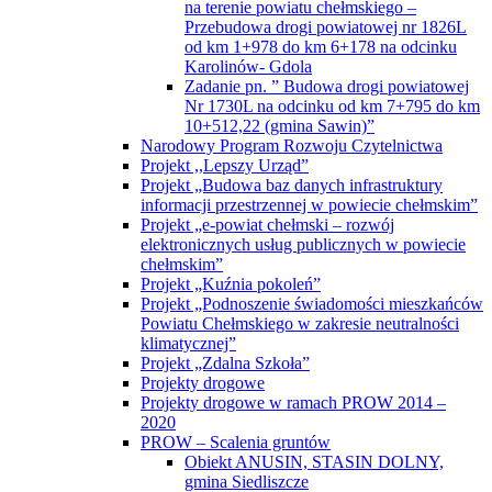
na terenie powiatu chełmskiego –
Przebudowa drogi powiatowej nr 1826L
od km 1+978 do km 6+178 na odcinku
Karolinów- Gdola
Zadanie pn. ” Budowa drogi powiatowej
Nr 1730L na odcinku od km 7+795 do km
10+512,22 (gmina Sawin)”
Narodowy Program Rozwoju Czytelnictwa
Projekt ,,Lepszy Urząd”
Projekt „Budowa baz danych infrastruktury
informacji przestrzennej w powiecie chełmskim”
Projekt „e-powiat chełmski – rozwój
elektronicznych usług publicznych w powiecie
chełmskim”
Projekt „Kuźnia pokoleń”
Projekt „Podnoszenie świadomości mieszkańców
Powiatu Chełmskiego w zakresie neutralności
klimatycznej”
Projekt „Zdalna Szkoła”
Projekty drogowe
Projekty drogowe w ramach PROW 2014 –
2020
PROW – Scalenia gruntów
Obiekt ANUSIN, STASIN DOLNY,
gmina Siedliszcze