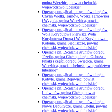
gmina Wierzbica, powiat chełmski,
województwo lubelskie”
Operacja pn. „Scalanie gruntów obrębów
Chylin Wielki, Tarnów, Wólka Tarnowska
i Wygoda, gmina Wierzbica, powiat
chełmski, województwo lubelskie”
Operacja pn. „Scalanie gruntów obrębów
Wola Korybutowa Pierwsza,Wola
Korybutowa Druga i Wola Korybutowa –
Kolonia, gmina Siedliszcze, powiat
chełmski, województwo lubelskie”
Operacja pn. „Scalanie gruntów obrębu
Józefin, gmina Chełm, obrębu Ochoża –
Pniaki i części obrębu Święcica, gmina
Wierzbica, powiat chełmski, województwo
lubelskie”
Operacja pn. „Scalanie gruntów obrębu
Kobyle, gmina Rejowiec, powiat
chełmski, województwo lubelskie”
Operacja pn. „Scalanie gruntów obrębu
Ludwinów, gmina Chełm, powiat
chełmski, województwo lubelskie”
Operacja pn. „Scalanie gruntów obrębu
Nowe Depułtycze, gmina Chełm, powiat
chełmski, województwo lubelskie”