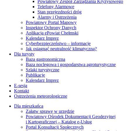
Powiatowy Zespół Zarządzania Kryzysowego
Telefony Alarmowe
Stan przejezdności dróg
Alarmy i Ostrzeżenia
Powiatowy Portal Mapowy
Inspektor Ochrony Danych
Aplikacja ePowiat Chełmski
Kalendarz Imprez
Cyberbezpieczeństwo – informacje
Jak osiągnąć neutralność klimatyczną?
Dla turysty
Baza gastronomiczna
Baza noclegowa i gospodarstwa agroturystyczne
Szlaki turystyczne
Publikacje
Kalendarz Imprez
E-sesja
Kontakt
Ostrzeżenia meteorologiczne
Dla mieszkańca
Załatw sprawę w urzędzie
Powiatowy Ośrodek Dokumentacji Geodezyjnej
i Kartograficznej – Katalog e-Usług
Portal Konsultacji Społecznych