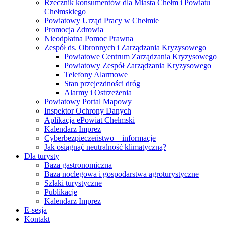
Rzecznik konsumentów dla Miasta Chełm i Powiatu
Chełmskiego
Powiatowy Urząd Pracy w Chełmie
Promocja Zdrowia
Nieodpłatna Pomoc Prawna
Zespół ds. Obronnych i Zarządzania Kryzysowego
Powiatowe Centrum Zarządzania Kryzysowego
Powiatowy Zespół Zarządzania Kryzysowego
Telefony Alarmowe
Stan przejezdności dróg
Alarmy i Ostrzeżenia
Powiatowy Portal Mapowy
Inspektor Ochrony Danych
Aplikacja ePowiat Chełmski
Kalendarz Imprez
Cyberbezpieczeństwo – informacje
Jak osiągnąć neutralność klimatyczną?
Dla turysty
Baza gastronomiczna
Baza noclegowa i gospodarstwa agroturystyczne
Szlaki turystyczne
Publikacje
Kalendarz Imprez
E-sesja
Kontakt