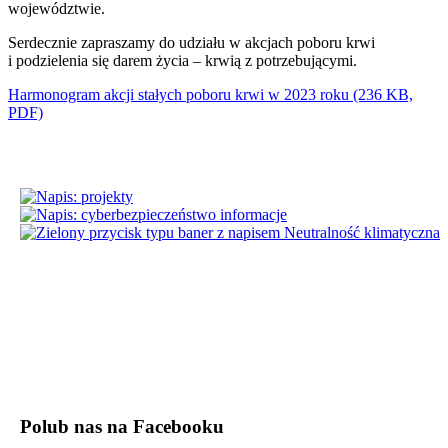
województwie.
Serdecznie zapraszamy do udziału w akcjach poboru krwi
i podzielenia się darem życia – krwią z potrzebującymi.
Harmonogram akcji stałych poboru krwi w 2023 roku (236 KB,
PDF)
Polub nas na Facebooku
Powiat Chełmski
Zobacz również
Kontakt