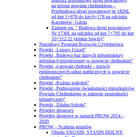
10+512,22 (gmina Sawin)”
Narodowy Program Rozwoju Czytelnictwa
Projekt ,,Lepszy Urząd”
Projekt „Budowa baz danych infrastruktury
informacji przestrzennej w powiecie chełmskim”
Projekt „e-powiat chełmski – rozwój
elektronicznych usług publicznych w powiecie
chełmskim”
Projekt „Kuźnia pokoleń”
Projekt „Podnoszenie świadomości mieszkańców
Powiatu Chełmskiego w zakresie neutralności
klimatycznej”
Projekt „Zdalna Szkoła”
Projekty drogowe
Projekty drogowe w ramach PROW 2014 –
2020
PROW – Scalenia gruntów
Obiekt ANUSIN, STASIN DOLNY,
gmina Siedliszcze
Obiekt BUKOWA WIELKA cz.I,
BUKOWA WIELKA cz.II i ŚREDNI
ŁAN, gmina Sawin
Obiekt DEPUŁTYCZE KRÓLEWSKIE
– KOLONIA, gmina Chełm
Obiekt HRUSZÓW, MARYNIN,