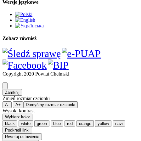
Zobacz również
Copyright 2020 Powiat Chełmski
Zamknij
Zmień rozmiar czcionki
A-
A+
Domyślny rozmiar czcionki
Wysoki kontrast
Wybierz kolor
black
white
green
blue
red
orange
yellow
navi
Podkreśl linki
Resetuj ustawienia
Wyłącz animacje
Usuń style
Zamknij
Accessibility by WAH
Budowa drogi powiatowej Nr 1719L na odcinku od km