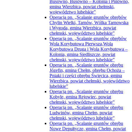
Operacja pn. „Scalanie gruntów obrębów
Wola Korybutowa Pierwsza,Wola
Korybutowa Druga i Wola Korybutowa –
Kolonia, gmina Siedliszcze, powiat
chełmski, województwo lubelskie”
Operacja pn. „Scalanie gruntów obrębu
Józefin, gmina Chełm, obrębu Ochoża –
Pniaki i części obrębu Święcica, gmina
Wierzbica, powiat chełmski, województwo
lubelskie”
Operacja pn. „Scalanie gruntów obrębu
Kobyle, gmina Rejowiec, powiat
chełmski, województwo lubelskie”
Operacja pn. „Scalanie gruntów obrębu
Ludwinów, gmina Chełm, powiat
chełmski, województwo lubelskie”
Operacja pn. „Scalanie gruntów obrębu
Nowe Depułtycze, gmina Chełm, powiat
chełmski, województwo lubelskie”
Operacja pn. „Scalanie gruntów obrębu
Teremiec, gmina Białopole, powiat
chełmski, województwo lubelskie”
Operacja pn. „Scalanie gruntów obrębu
Wojsławice, gmina Wojsławice, powiat
chełmski, województwo lubelskie”