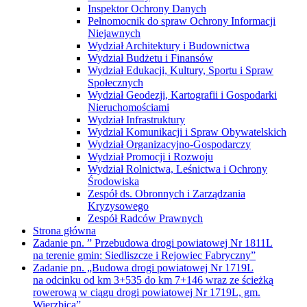
Społecznych
Wydział Geodezji, Kartografii i Gospodarki
Nieruchomościami
Wydział Infrastruktury
Wydział Komunikacji i Spraw Obywatelskich
Wydział Organizacyjno-Gospodarczy
Wydział Promocji i Rozwoju
Wydział Rolnictwa, Leśnictwa i Ochrony
Środowiska
Zespół ds. Obronnych i Zarządzania
Kryzysowego
Zespół Radców Prawnych
Strona główna
Zadanie pn. ” Przebudowa drogi powiatowej Nr 1811L
na terenie gmin: Siedliszcze i Rejowiec Fabryczny”
Zadanie pn. „Budowa drogi powiatowej Nr 1719L
na odcinku od km 3+535 do km 7+146 wraz ze ścieżką
rowerową w ciągu drogi powiatowej Nr 1719L, gm.
Wierzbica”
Zadanie pn. „Budowa drogi powiatowej Nr 1803L
na odcinku od km 6+265,00 do km 8+771,14 (gmina Sawin)”
Zadanie pn. „Przebudowa dróg powiatowych Nr 1820L,
1729L i 1821L na terenie gmin: Sawin i Ruda-Huta”
Zarząd Powiatu
Skład Zarządu Powiatu