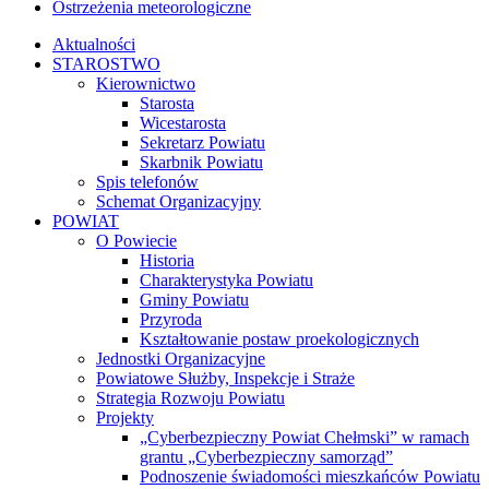
Ostrzeżenia meteorologiczne
Aktualności
STAROSTWO
Kierownictwo
Starosta
Wicestarosta
Sekretarz Powiatu
Skarbnik Powiatu
Spis telefonów
Schemat Organizacyjny
POWIAT
O Powiecie
Historia
Charakterystyka Powiatu
Gminy Powiatu
Przyroda
Kształtowanie postaw proekologicznych
Jednostki Organizacyjne
Powiatowe Służby, Inspekcje i Straże
Strategia Rozwoju Powiatu
Projekty
„Cyberbezpieczny Powiat Chełmski” w ramach
grantu „Cyberbezpieczny samorząd”
Podnoszenie świadomości mieszkańców Powiatu