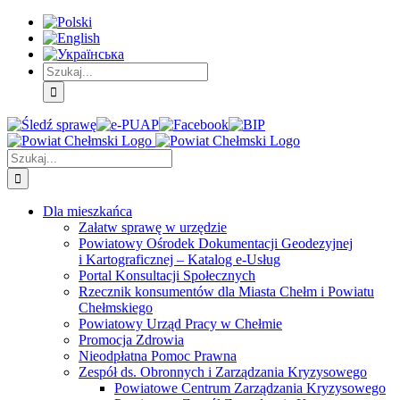
Skip
Skip
Skip
to:
to:
to:
Treść
Menu
Menu
główna
główne
dodatkowe
Szukaj
Śledź
E-
Facebook
BIP
Instagram
sprawę
PUAP
Szukaj
Dla mieszkańca
Załatw sprawę w urzędzie
Powiatowy Ośrodek Dokumentacji Geodezyjnej
i Kartograficznej – Katalog e-Usług
Portal Konsultacji Społecznych
Rzecznik konsumentów dla Miasta Chełm i Powiatu
Chełmskiego
Powiatowy Urząd Pracy w Chełmie
Promocja Zdrowia
Nieodpłatna Pomoc Prawna
Zespół ds. Obronnych i Zarządzania Kryzysowego
Powiatowe Centrum Zarządzania Kryzysowego