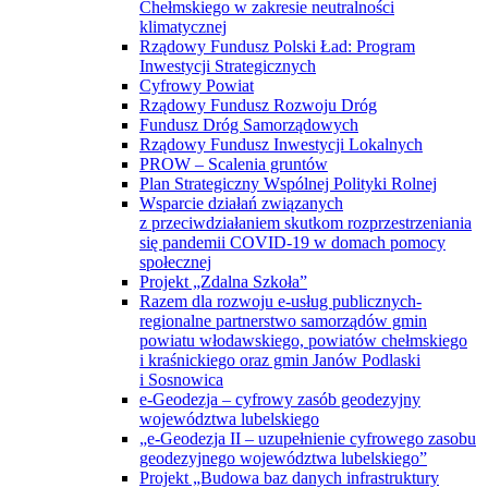
Chełmskiego w zakresie neutralności
klimatycznej
Rządowy Fundusz Polski Ład: Program
Inwestycji Strategicznych
Cyfrowy Powiat
Rządowy Fundusz Rozwoju Dróg
Fundusz Dróg Samorządowych
Rządowy Fundusz Inwestycji Lokalnych
PROW – Scalenia gruntów
Plan Strategiczny Wspólnej Polityki Rolnej
Wsparcie działań związanych
z przeciwdziałaniem skutkom rozprzestrzeniania
się pandemii COVID-19 w domach pomocy
społecznej
Projekt „Zdalna Szkoła”
Razem dla rozwoju e-usług publicznych-
regionalne partnerstwo samorządów gmin
powiatu włodawskiego, powiatów chełmskiego
i kraśnickiego oraz gmin Janów Podlaski
i Sosnowica
e-Geodezja – cyfrowy zasób geodezyjny
województwa lubelskiego
„e-Geodezja II – uzupełnienie cyfrowego zasobu
geodezyjnego województwa lubelskiego”
Projekt „Budowa baz danych infrastruktury