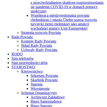
Strategia rozwoju Powiatu
Rada Powiatu
Komisje Rady Powiatu
Skład Rady Powiatu
Uchwały Rady Powiatu
RODO
Spis telefonów
Stan przejezdności dróg
STAROSTWO
Kierownictwo
Sekretarz Powiatu
Skarbnik Powiatu
Starosta
Wicestarosta
Schemat Organizacyjny
Archiwum Zakładowe
Biuro Samorządowe
Biuro Starosty
Inspektor Ochrony Danych
Pełnomocnik do spraw Ochrony Informacji
Niejawnych
Wydział Architektury i Budownictwa
Wydział Budżetu i Finansów
Wydział Edukacji, Kultury, Sportu i Spraw