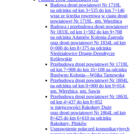
na odcinku Adamów Kolonia-Zagroda
oraz drogi powiatowej Nr 1834L od km
0+000 do km 8+375 na odcinku
Niedziałowice Drugie-Depułtycze
Królewskie
Przebudowa drogi powiatowej Nr 1719L
od km 7+908 do km 16+108 na odcinku
Busówno Kolonia—Wólka Tarnowska
Przebudowa drogi powiatowej Nr 1804L
na odcinku od km 0+000 do km 9+014,
gm. Wierzbica, gm. Sawin
Przebudowa drogi powiatowej Nr 1863L
od km 4+437 do km 8+852
w miejscowości Rakołupy Duże
oraz drogi powiatowej Nr 1864L od km
8+425 do km 6+610 na odcinku
Rakołupy- Plisków
Usprawnienie połączeń komunikacyjnych
poprzez przebudowę drogi powiatowej
na terenie powiatu chełmskiego –
Przebudowa drogi powiatowej nr 1826L
od km 1+978 do km 6+178 na odcinku
Karolinów- Gdola
Zadanie pn. ” Budowa drogi powiatowej
Nr 1730L na odcinku od km 7+795 do km