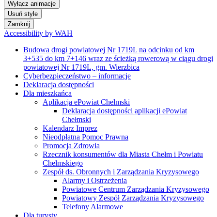
3+535 do km 7+146 wraz ze ścieżką rowerową w ciągu drogi
powiatowej Nr 1719L, gm. Wierzbica
Cyberbezpieczeństwo – informacje
Deklaracja dostępności
Dla mieszkańca
Aplikacja ePowiat Chełmski
Deklaracja dostępności aplikacji ePowiat
Chełmski
Kalendarz Imprez
Nieodpłatna Pomoc Prawna
Promocja Zdrowia
Rzecznik konsumentów dla Miasta Chełm i Powiatu
Chełmskiego
Zespół ds. Obronnych i Zarządzania Kryzysowego
Alarmy i Ostrzeżenia
Powiatowe Centrum Zarządzania Kryzysowego
Powiatowy Zespół Zarządzania Kryzysowego
Telefony Alarmowe
Dla turysty
Baza gastronomiczna
Baza noclegowa i gospodarstwa agroturystyczne
Gospodarstwa agroturystyczne
Publikacje
Szlaki turystyczne
Interpelacje