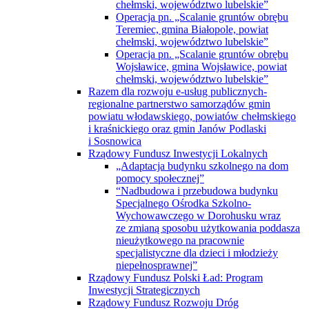
Razem dla rozwoju e-usług publicznych-
regionalne partnerstwo samorządów gmin
powiatu włodawskiego, powiatów chełmskiego
i kraśnickiego oraz gmin Janów Podlaski
i Sosnowica
Rządowy Fundusz Inwestycji Lokalnych
„Adaptacja budynku szkolnego na dom
pomocy społecznej”
“Nadbudowa i przebudowa budynku
Specjalnego Ośrodka Szkolno-
Wychowawczego w Dorohusku wraz
ze zmianą sposobu użytkowania poddasza
nieużytkowego na pracownie
specjalistyczne dla dzieci i młodzieży
niepełnosprawnej”
Rządowy Fundusz Polski Ład: Program
Inwestycji Strategicznych
Rządowy Fundusz Rozwoju Dróg
Budowa i przebudowa drogi powiatowej
Nr 1805L od km 8+700 do km 20+180,01
na odcinku Święcica- Czułczyce Duże
oraz drogi powiatowej Nr 1819L od km
0+000 do km 1+554,05 oraz od km 5+690
do km 7+500,03 na odcinku Staw-
Krobonosz