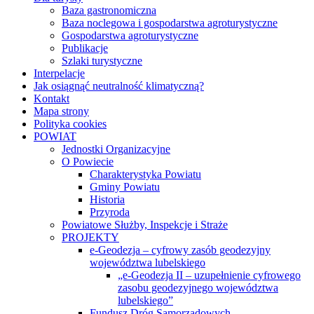
Jak osiągnąć neutralność klimatyczną?
Kontakt
Mapa strony
Polityka cookies
POWIAT
Jednostki Organizacyjne
O Powiecie
Charakterystyka Powiatu
Gminy Powiatu
Historia
Przyroda
Powiatowe Służby, Inspekcje i Straże
PROJEKTY
e-Geodezja – cyfrowy zasób geodezyjny
województwa lubelskiego
„e-Geodezja II – uzupełnienie cyfrowego
zasobu geodezyjnego województwa
lubelskiego”
Fundusz Dróg Samorządowych
Budowa drogi powiatowej Nr 1719L
na odcinku od km 3+535 do km 7+146
wraz ze ścieżką rowerową w ciągu drogi
powiatowej Nr 1719L, gm. Wierzbica
Budowa i przebudowa drogi powiatowej
Nr 1833L od km 1+582 do km 9+708