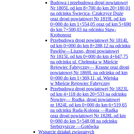
Przebudowa drogi powiatowej Nr 1814L
od km 0+000 do km 8+288,12 na odcinku
Pawłów—Liszno, drogi powiatowej
Nr 1815L od km 0+000 do km 4+647,75
na odcinku ul. Chełmska w Mieście
Rejowiec Fabryczny— Krasne oraz drogi
powiatowej Nr 1869L na odcinku od km
0+000 do km 1+369,11, ul. Wiejska
w Mieście Rejowiec Fabryczny
Przebudowa drogi powiatowej Nr 1823L
od km 4+118 do km 20+533 na odcinku
Nowiny— Rudka, drogi powiatowej
nr 1824L od km 0+000 do km 6+519,65
na odcinku Ruda-Kolonia —Rudka
oraz drogi powiatowej Nr 1828L od km
0+000 do km 5+548,08 na odcinku
Srebrzyszcze —Gotówka
Wsparcie działań związanych
z przeciwdziałaniem skutkom rozprzestrzeniania
się pandemii COVID-19 w domach pomocy
społecznej
Współpraca międzyregionalna powiatu
chełmskiego i miasta Chełm szansą rozwoju
turystyki ziemi chełmskiej jako atrakcji
wschodniej granicy Unii Europejskiej