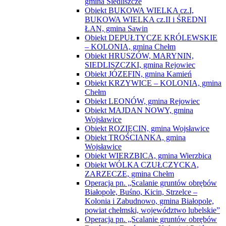
SIEDLISZCZKI, gmina Rejowiec
Obiekt JÓZEFIN, gmina Kamień
Obiekt KRZYWICE – KOLONIA, gmina
Chełm
Obiekt LEONÓW, gmina Rejowiec
Obiekt MAJDAN NOWY, gmina
Wojsławice
Obiekt ROZIĘCIN, gmina Wojsławice
Obiekt TROŚCIANKA, gmina
Wojsławice
Obiekt WIERZBICA, gmina Wierzbica
Obiekt WÓLKA CZUŁCZYCKA,
ZARZECZE, gmina Chełm
Operacja pn. „Scalanie gruntów obrębów
Białopole, Buśno, Kicin, Strzelce –
Kolonia i Zabudnowo, gmina Białopole,
powiat chełmski, województwo lubelskie”
Operacja pn. „Scalanie gruntów obrębów
Busówno, Busówno – Kolonia i Pniówno,
gmina Wierzbica, powiat chełmski,
województwo lubelskie”
Operacja pn. „Scalanie gruntów obrębów
Chylin Wielki, Tarnów, Wólka Tarnowska
i Wygoda, gmina Wierzbica, powiat
chełmski, województwo lubelskie”