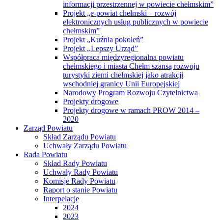
informacji przestrzennej w powiecie chełmskim”
Projekt „e-powiat chełmski – rozwój
elektronicznych usług publicznych w powiecie
chełmskim”
Projekt „Kuźnia pokoleń”
Projekt ,,Lepszy Urząd”
Współpraca międzyregionalna powiatu
chełmskiego i miasta Chełm szansą rozwoju
turystyki ziemi chełmskiej jako atrakcji
wschodniej granicy Unii Europejskiej
Narodowy Program Rozwoju Czytelnictwa
Projekty drogowe
Projekty drogowe w ramach PROW 2014 –
2020
Zarząd Powiatu
Skład Zarządu Powiatu
Uchwały Zarządu Powiatu
Rada Powiatu
Skład Rady Powiatu
Uchwały Rady Powiatu
Komisje Rady Powiatu
Raport o stanie Powiatu
Interpelacje
2024
2023