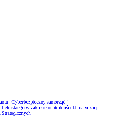
antu „Cyberbezpieczny samorząd”
ełmskiego w zakresie neutralności klimatycznej
 Strategicznych