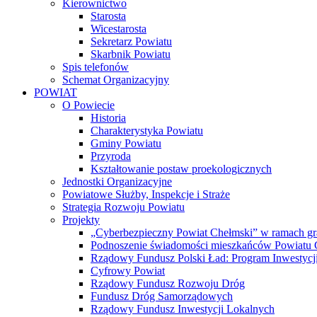
Kierownictwo
Starosta
Wicestarosta
Sekretarz Powiatu
Skarbnik Powiatu
Spis telefonów
Schemat Organizacyjny
POWIAT
O Powiecie
Historia
Charakterystyka Powiatu
Gminy Powiatu
Przyroda
Kształtowanie postaw proekologicznych
Jednostki Organizacyjne
Powiatowe Służby, Inspekcje i Straże
Strategia Rozwoju Powiatu
Projekty
„Cyberbezpieczny Powiat Chełmski” w ramach gr
Podnoszenie świadomości mieszkańców Powiatu Ch
Rządowy Fundusz Polski Ład: Program Inwestycji
Cyfrowy Powiat
Rządowy Fundusz Rozwoju Dróg
Fundusz Dróg Samorządowych
Rządowy Fundusz Inwestycji Lokalnych