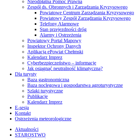
Nieodpłatna Pomoc Prawna
Zespół ds. Obronnych i Zarządzania Kryzysowego
Powiatowe Centrum Zarządzania Kryzysowego
Powiatowy Zespół Zarządzania Kryzysowego
Telefony Alarmowe
Stan przejezdności dróg
Alarmy i Ostrzeżenia
Powiatowy Portal Mapowy
Inspektor Ochrony Danych
Aplikacja ePowiat Chełmski
Kalendarz Imprez
Cyberbezpieczeństwo – informacje
Jak osiągnąć neutralność klimatyczną?
Dla turysty
Baza gastronomiczna
Baza noclegowa i gospodarstwa agroturystyczne
Szlaki turystyczne
Publikacje
Kalendarz Imprez
E-sesja
Kontakt
Ostrzeżenia meteorologiczne
Aktualności
STAROSTWO