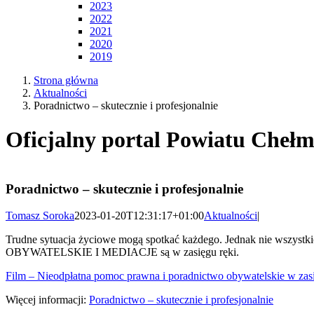
2023
2022
2021
2020
2019
Strona główna
Aktualności
Poradnictwo – skutecznie i profesjonalnie
Oficjalny portal Powiatu Chełm
Poradnictwo – skutecznie i profesjonalnie
Tomasz Soroka
2023-01-20T12:31:17+01:00
Aktualności
|
Trudne sytuacja życiowe mogą spotkać każdego. Jednak nie wsz
OBYWATELSKIE I MEDIACJE są w zasięgu ręki.
Film – Nieodpłatna pomoc prawna i poradnictwo obywatelskie w zasi
Więcej informacji:
Poradnictwo – skutecznie i profesjonalnie