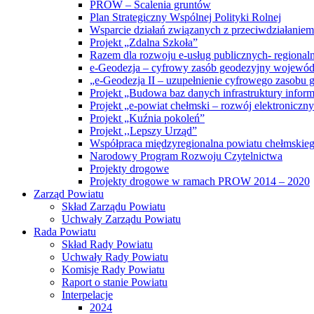
PROW – Scalenia gruntów
Plan Strategiczny Wspólnej Polityki Rolnej
Wsparcie działań związanych z przeciwdziałanie
Projekt „Zdalna Szkoła”
Razem dla rozwoju e-usług publicznych- regiona
e-Geodezja – cyfrowy zasób geodezyjny wojewód
„e-Geodezja II – uzupełnienie cyfrowego zasobu
Projekt „Budowa baz danych infrastruktury inform
Projekt „e-powiat chełmski – rozwój elektronicz
Projekt „Kuźnia pokoleń”
Projekt ,,Lepszy Urząd”
Współpraca międzyregionalna powiatu chełmskiego 
Narodowy Program Rozwoju Czytelnictwa
Projekty drogowe
Projekty drogowe w ramach PROW 2014 – 2020
Zarząd Powiatu
Skład Zarządu Powiatu
Uchwały Zarządu Powiatu
Rada Powiatu
Skład Rady Powiatu
Uchwały Rady Powiatu
Komisje Rady Powiatu
Raport o stanie Powiatu
Interpelacje
2024