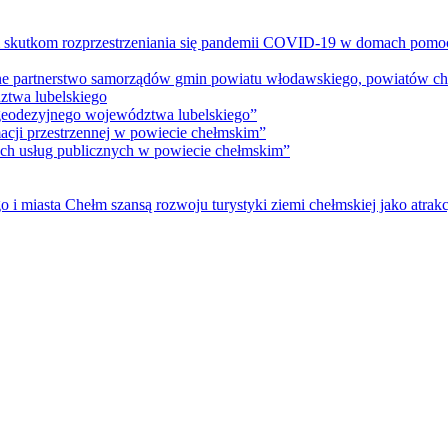
m skutkom rozprzestrzeniania się pandemii COVID-19 w domach pomoc
lne partnerstwo samorządów gmin powiatu włodawskiego, powiatów che
ztwa lubelskiego
 geodezyjnego województwa lubelskiego”
acji przestrzennej w powiecie chełmskim”
nych usług publicznych w powiecie chełmskim”
i miasta Chełm szansą rozwoju turystyki ziemi chełmskiej jako atrakc