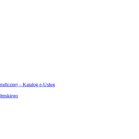
aficznej – Katalog e-Usług
ełmskiego