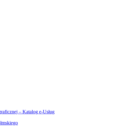
aficznej – Katalog e-Usług
ełmskiego