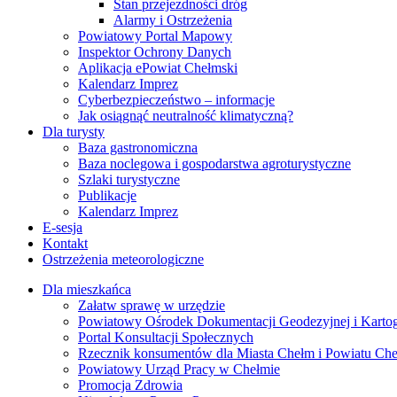
Stan przejezdności dróg
Alarmy i Ostrzeżenia
Powiatowy Portal Mapowy
Inspektor Ochrony Danych
Aplikacja ePowiat Chełmski
Kalendarz Imprez
Cyberbezpieczeństwo – informacje
Jak osiągnąć neutralność klimatyczną?
Dla turysty
Baza gastronomiczna
Baza noclegowa i gospodarstwa agroturystyczne
Szlaki turystyczne
Publikacje
Kalendarz Imprez
E-sesja
Kontakt
Ostrzeżenia meteorologiczne
Dla mieszkańca
Załatw sprawę w urzędzie
Powiatowy Ośrodek Dokumentacji Geodezyjnej i Kartogr
Portal Konsultacji Społecznych
Rzecznik konsumentów dla Miasta Chełm i Powiatu Ch
Powiatowy Urząd Pracy w Chełmie
Promocja Zdrowia