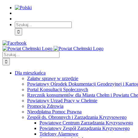
Skip
Skip
Skip
to:
to:
to:
Treść
Menu
Menu
główna
główne
dodatkowe
Szukaj
Śledź
E-
Facebook
BIP
Instagram
sprawę
PUAP
Szukaj
Dla mieszkańca
Załatw sprawę w urzędzie
Powiatowy Ośrodek Dokumentacji Geodezyjnej i Kartogr
Portal Konsultacji Społecznych
Rzecznik konsumentów dla Miasta Chełm i Powiatu Ch
Powiatowy Urząd Pracy w Chełmie
Promocja Zdrowia
Nieodpłatna Pomoc Prawna
Zespół ds. Obronnych i Zarządzania Kryzysowego
Powiatowe Centrum Zarządzania Kryzysowego
Powiatowy Zespół Zarządzania Kryzysowego
Telefony Alarmowe