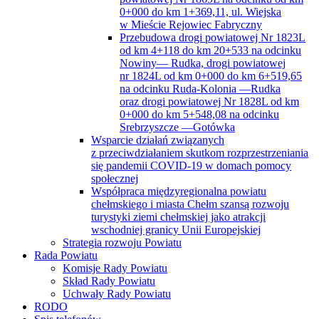
0+000 do km 1+369,11, ul. Wiejska
w Mieście Rejowiec Fabryczny
Przebudowa drogi powiatowej Nr 1823L
od km 4+118 do km 20+533 na odcinku
Nowiny— Rudka, drogi powiatowej
nr 1824L od km 0+000 do km 6+519,65
na odcinku Ruda-Kolonia —Rudka
oraz drogi powiatowej Nr 1828L od km
0+000 do km 5+548,08 na odcinku
Srebrzyszcze —Gotówka
Wsparcie działań związanych
z przeciwdziałaniem skutkom rozprzestrzeniania
się pandemii COVID-19 w domach pomocy
społecznej
Współpraca międzyregionalna powiatu
chełmskiego i miasta Chełm szansą rozwoju
turystyki ziemi chełmskiej jako atrakcji
wschodniej granicy Unii Europejskiej
Strategia rozwoju Powiatu
Rada Powiatu
Komisje Rady Powiatu
Skład Rady Powiatu
Uchwały Rady Powiatu
RODO