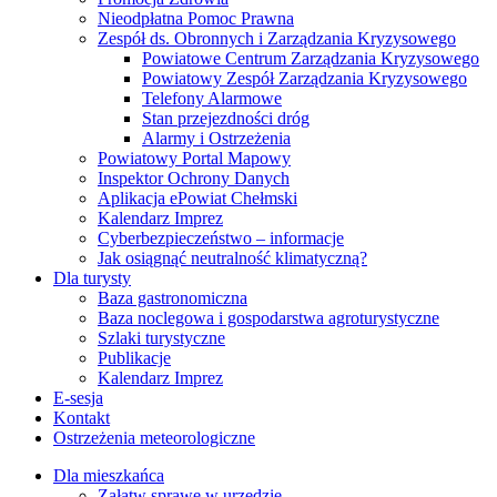
Nieodpłatna Pomoc Prawna
Zespół ds. Obronnych i Zarządzania Kryzysowego
Powiatowe Centrum Zarządzania Kryzysowego
Powiatowy Zespół Zarządzania Kryzysowego
Telefony Alarmowe
Stan przejezdności dróg
Alarmy i Ostrzeżenia
Powiatowy Portal Mapowy
Inspektor Ochrony Danych
Aplikacja ePowiat Chełmski
Kalendarz Imprez
Cyberbezpieczeństwo – informacje
Jak osiągnąć neutralność klimatyczną?
Dla turysty
Baza gastronomiczna
Baza noclegowa i gospodarstwa agroturystyczne
Szlaki turystyczne
Publikacje
Kalendarz Imprez
E-sesja
Kontakt
Ostrzeżenia meteorologiczne
Dla mieszkańca
Załatw sprawę w urzędzie