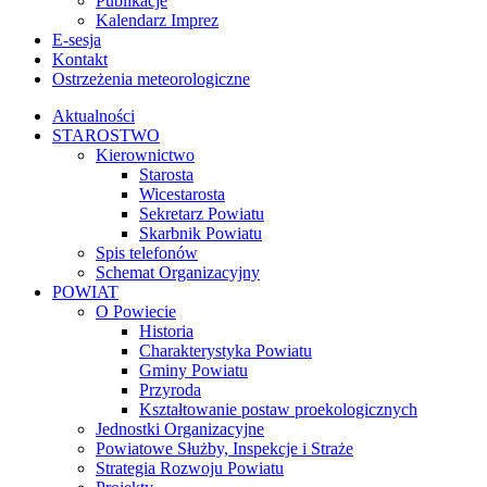
Publikacje
Kalendarz Imprez
E-sesja
Kontakt
Ostrzeżenia meteorologiczne
Aktualności
STAROSTWO
Kierownictwo
Starosta
Wicestarosta
Sekretarz Powiatu
Skarbnik Powiatu
Spis telefonów
Schemat Organizacyjny
POWIAT
O Powiecie
Historia
Charakterystyka Powiatu
Gminy Powiatu
Przyroda
Kształtowanie postaw proekologicznych
Jednostki Organizacyjne
Powiatowe Służby, Inspekcje i Straże
Strategia Rozwoju Powiatu