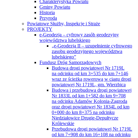
Charakterystyka Powiatu
Gminy Powiatu
Historia
Przyroda
Powiatowe Służby, Inspekcje i Straże
PROJEKTY
e-Geodezja – cyfrowy zasób geodezyjny
województwa lubelskiego
„e-Geodezja II – uzupełnienie cyfrowego
zasobu geodezyjnego województwa
lubelskiego”
Fundusz Dróg Samorządowych
Budowa drogi powiatowej Nr 1719L
na odcinku od km 3+535 do km 7+146
wraz ze ścieżką rowerową w ciągu drogi
powiatowej Nr 1719L, gm. Wierzbica
Budowa i przebudowa drogi powiatowej
Nr 1833L od km 1+582 do km 9+708
na odcinku Adamów Kolonia-Zagroda
oraz drogi powiatowej Nr 1834L od km
0+000 do km 8+375 na odcinku
Niedziałowice Drugie-Depułtycze
Królewskie
Przebudowa drogi powiatowej Nr 1719L
od km 7+908 do km 16+108 na odcinku