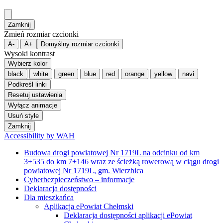
Zamknij
Zmień rozmiar czcionki
A-
A+
Domyślny rozmiar czcionki
Wysoki kontrast
Wybierz kolor
black
white
green
blue
red
orange
yellow
navi
Podkreśl linki
Resetuj ustawienia
Wyłącz animacje
Usuń style
Zamknij
Accessibility by WAH
Budowa drogi powiatowej Nr 1719L na odcinku od km
3+535 do km 7+146 wraz ze ścieżką rowerową w ciągu drogi
powiatowej Nr 1719L, gm. Wierzbica
Cyberbezpieczeństwo – informacje
Deklaracja dostępności
Dla mieszkańca
Aplikacja ePowiat Chełmski
Deklaracja dostępności aplikacji ePowiat