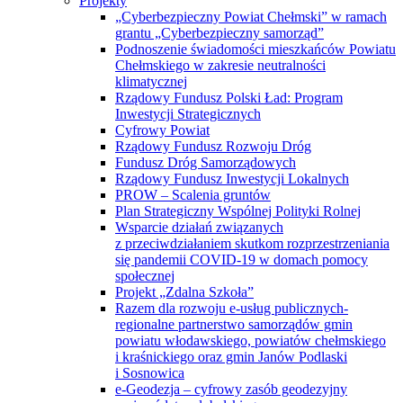
Projekty
„Cyberbezpieczny Powiat Chełmski” w ramach
grantu „Cyberbezpieczny samorząd”
Podnoszenie świadomości mieszkańców Powiatu
Chełmskiego w zakresie neutralności
klimatycznej
Rządowy Fundusz Polski Ład: Program
Inwestycji Strategicznych
Cyfrowy Powiat
Rządowy Fundusz Rozwoju Dróg
Fundusz Dróg Samorządowych
Rządowy Fundusz Inwestycji Lokalnych
PROW – Scalenia gruntów
Plan Strategiczny Wspólnej Polityki Rolnej
Wsparcie działań związanych
z przeciwdziałaniem skutkom rozprzestrzeniania
się pandemii COVID-19 w domach pomocy
społecznej
Projekt „Zdalna Szkoła”
Razem dla rozwoju e-usług publicznych-
regionalne partnerstwo samorządów gmin
powiatu włodawskiego, powiatów chełmskiego
i kraśnickiego oraz gmin Janów Podlaski
i Sosnowica
e-Geodezja – cyfrowy zasób geodezyjny