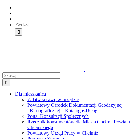
Skip
Skip
Skip
to:
to:
to:
Treść
Menu
Menu
główna
główne
dodatkowe
Szukaj
Śledź
E-
Facebook
BIP
Instagram
sprawę
PUAP
Szukaj
Dla mieszkańca
Załatw sprawę w urzędzie
Powiatowy Ośrodek Dokumentacji Geodezyjnej
i Kartograficznej – Katalog e-Usług
Portal Konsultacji Społecznych
Rzecznik konsumentów dla Miasta Chełm i Powiatu
Chełmskiego
Powiatowy Urząd Pracy w Chełmie
Promocja Zdrowia