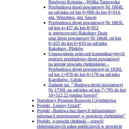
Busówno Kolonia—Wólka Tarnowska
Przebudowa drogi powiatowej Nr 1804L
na odcinku od km 0+000 do km 9+014,
gm. Wierzbica, gm. Sawin
Przebudowa drogi powiatowej Nr 1863L
od km 4+437 do km 8+852
w miejscowości Rakołupy Duże
oraz drogi powiatowej Nr 1864L od km
8+425 do km 6+610 na odcinku
Rakołupy- Plisków
Usprawnienie połączeń komunikacyjnych
poprzez przebudowę drogi powiatowej
na terenie powiatu chełmskiego –
Przebudowa drogi powiatowej nr 1826L
od km 1+978 do km 6+178 na odcinku
Karolinów- Gdola
Zadanie pn. ” Budowa drogi powiatowej
Nr 1730L na odcinku od km 7+795 do km
10+512,22 (gmina Sawin)”
Narodowy Program Rozwoju Czytelnictwa
Projekt ,,Lepszy Urząd”
Projekt „Budowa baz danych infrastruktury
informacji przestrzennej w powiecie chełmskim”
Projekt „e-powiat chełmski – rozwój
elektronicznych usług publicznych w powiecie