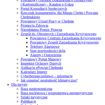
Powiatowy Ośrodek Dokumentacji Geodezyjnej
i Kartograficznej – Katalog e-Usług
Portal Konsultacji Społecznych
Rzecznik konsumentów dla Miasta Chełm i Powiatu
Chełmskiego
Powiatowy Urząd Pracy w Chełmie
Promocja Zdrowia
Nieodpłatna Pomoc Prawna
Zespół ds. Obronnych i Zarządzania Kryzysowego
Powiatowe Centrum Zarządzania Kryzysowego
Powiatowy Zespół Zarządzania Kryzysowego
Telefony Alarmowe
Stan przejezdności dróg
Alarmy i Ostrzeżenia
Powiatowy Portal Mapowy
Inspektor Ochrony Danych
Aplikacja ePowiat Chełmski
Kalendarz Imprez
Cyberbezpieczeństwo – informacje
Jak osiągnąć neutralność klimatyczną?
Dla turysty
Baza gastronomiczna
Baza noclegowa i gospodarstwa agroturystyczne
Szlaki turystyczne
Publikacje