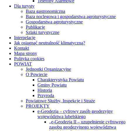
Telefony Alarmowe
Dla turysty
Baza gastronomiczna
Baza noclegowa i gospodarstwa agroturystyczne
Gospodarstwa agroturystyczne
Publikacje
Szlaki turystyczne
Interpelacje
Jak osiągnąć neutralność klimatyczną?
Kontakt
Mapa strony
Polityka cookies
POWIAT
Jednostki Organizacyjne
O Powiecie
Charakterystyka Powiatu
Gminy Powiatu
Historia
Przyroda
Powiatowe Służby, Inspekcje i Straże
PROJEKTY
e-Geodezja – cyfrowy zasób geodezyjny
województwa lubelskiego
„e-Geodezja II – uzupełnienie cyfrowego
zasobu geodezyjnego województwa