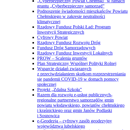
„Cyberbezpieczny Powiat Chełmski” w ramach
grantu „Cyberbezpieczny samorząd”
Podnoszenie świadomości mieszkańców Powiatu
Chełmskiego w zakresie neutralności
klimatycznej
Rządowy Fundusz Polski Ład: Program
Inwestycji Strategicznych
Cyfrowy Powiat
Rządowy Fundusz Rozwoju Dróg
Fundusz Dróg Samorządowych
Rządowy Fundusz Inwestycji Lokalnych
PROW – Scalenia gruntów
Plan Strategiczny Wspólnej Polityki Rolnej
Wsparcie działań związanych
z przeciwdziałaniem skutkom rozprzestrzeniania
się pandemii COVID-19 w domach pomocy
społecznej
Projekt „Zdalna Szkoła”
Razem dla rozwoju e-usług publicznych-
regionalne partnerstwo samorządów gmin
powiatu włodawskiego, powiatów chełmskiego
i kraśnickiego oraz gmin Janów Podlaski
i Sosnowica
e-Geodezja – cyfrowy zasób geodezyjny
województwa lubelskiego