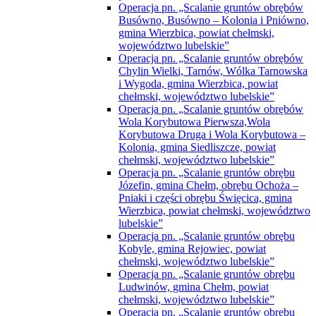
Operacja pn. „Scalanie gruntów obrębów
Busówno, Busówno – Kolonia i Pniówno,
gmina Wierzbica, powiat chełmski,
województwo lubelskie”
Operacja pn. „Scalanie gruntów obrębów
Chylin Wielki, Tarnów, Wólka Tarnowska
i Wygoda, gmina Wierzbica, powiat
chełmski, województwo lubelskie”
Operacja pn. „Scalanie gruntów obrębów
Wola Korybutowa Pierwsza,Wola
Korybutowa Druga i Wola Korybutowa –
Kolonia, gmina Siedliszcze, powiat
chełmski, województwo lubelskie”
Operacja pn. „Scalanie gruntów obrębu
Józefin, gmina Chełm, obrębu Ochoża –
Pniaki i części obrębu Święcica, gmina
Wierzbica, powiat chełmski, województwo
lubelskie”
Operacja pn. „Scalanie gruntów obrębu
Kobyle, gmina Rejowiec, powiat
chełmski, województwo lubelskie”
Operacja pn. „Scalanie gruntów obrębu
Ludwinów, gmina Chełm, powiat
chełmski, województwo lubelskie”
Operacja pn. „Scalanie gruntów obrębu