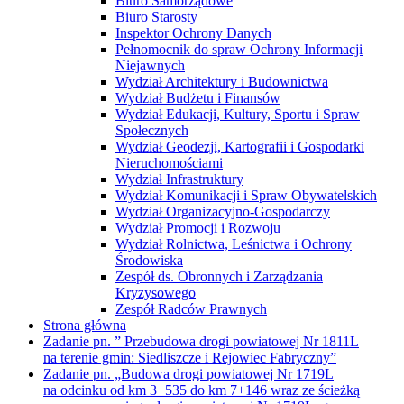
Biuro Samorządowe
Biuro Starosty
Inspektor Ochrony Danych
Pełnomocnik do spraw Ochrony Informacji
Niejawnych
Wydział Architektury i Budownictwa
Wydział Budżetu i Finansów
Wydział Edukacji, Kultury, Sportu i Spraw
Społecznych
Wydział Geodezji, Kartografii i Gospodarki
Nieruchomościami
Wydział Infrastruktury
Wydział Komunikacji i Spraw Obywatelskich
Wydział Organizacyjno-Gospodarczy
Wydział Promocji i Rozwoju
Wydział Rolnictwa, Leśnictwa i Ochrony
Środowiska
Zespół ds. Obronnych i Zarządzania
Kryzysowego
Zespół Radców Prawnych
Strona główna
Zadanie pn. ” Przebudowa drogi powiatowej Nr 1811L
na terenie gmin: Siedliszcze i Rejowiec Fabryczny”
Zadanie pn. „Budowa drogi powiatowej Nr 1719L
na odcinku od km 3+535 do km 7+146 wraz ze ścieżką