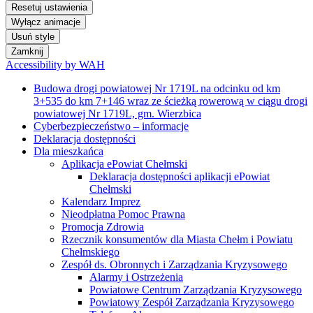
Resetuj ustawienia
Wyłącz animacje
Usuń style
Zamknij
Accessibility by WAH
Budowa drogi powiatowej Nr 1719L na odcinku od km
3+535 do km 7+146 wraz ze ścieżką rowerową w ciągu drogi
powiatowej Nr 1719L, gm. Wierzbica
Cyberbezpieczeństwo – informacje
Deklaracja dostępności
Dla mieszkańca
Aplikacja ePowiat Chełmski
Deklaracja dostępności aplikacji ePowiat
Chełmski
Kalendarz Imprez
Nieodpłatna Pomoc Prawna
Promocja Zdrowia
Rzecznik konsumentów dla Miasta Chełm i Powiatu
Chełmskiego
Zespół ds. Obronnych i Zarządzania Kryzysowego
Alarmy i Ostrzeżenia
Powiatowe Centrum Zarządzania Kryzysowego
Powiatowy Zespół Zarządzania Kryzysowego