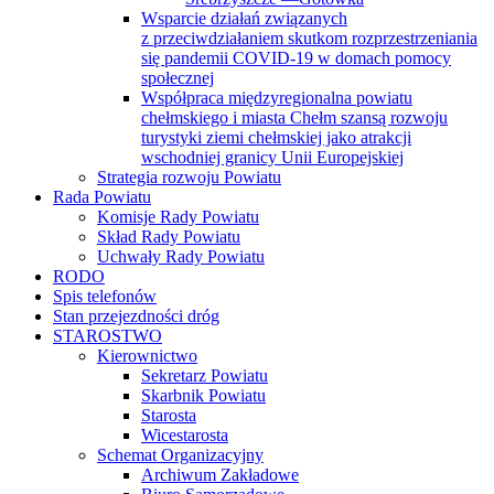
Wsparcie działań związanych
z przeciwdziałaniem skutkom rozprzestrzeniania
się pandemii COVID-19 w domach pomocy
społecznej
Współpraca międzyregionalna powiatu
chełmskiego i miasta Chełm szansą rozwoju
turystyki ziemi chełmskiej jako atrakcji
wschodniej granicy Unii Europejskiej
Strategia rozwoju Powiatu
Rada Powiatu
Komisje Rady Powiatu
Skład Rady Powiatu
Uchwały Rady Powiatu
RODO
Spis telefonów
Stan przejezdności dróg
STAROSTWO
Kierownictwo
Sekretarz Powiatu
Skarbnik Powiatu
Starosta
Wicestarosta
Schemat Organizacyjny
Archiwum Zakładowe