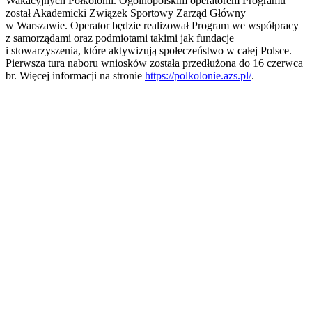
Wakacyjnych Półkolonii. Ogólnopolskim operatorem Programu
został Akademicki Związek Sportowy Zarząd Główny
w Warszawie. Operator będzie realizował Program we współpracy
z samorządami oraz podmiotami takimi jak fundacje
i stowarzyszenia, które aktywizują społeczeństwo w całej Polsce.
Pierwsza tura naboru wniosków została przedłużona do 16 czerwca
br. Więcej informacji na stronie
https://polkolonie.azs.pl/
.