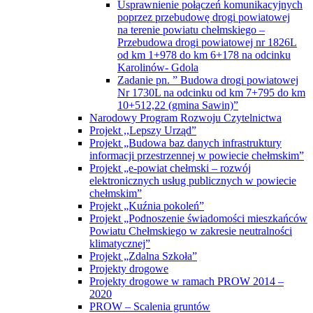
Usprawnienie połączeń komunikacyjnych
poprzez przebudowę drogi powiatowej
na terenie powiatu chełmskiego –
Przebudowa drogi powiatowej nr 1826L
od km 1+978 do km 6+178 na odcinku
Karolinów- Gdola
Zadanie pn. ” Budowa drogi powiatowej
Nr 1730L na odcinku od km 7+795 do km
10+512,22 (gmina Sawin)”
Narodowy Program Rozwoju Czytelnictwa
Projekt ,,Lepszy Urząd”
Projekt „Budowa baz danych infrastruktury
informacji przestrzennej w powiecie chełmskim”
Projekt „e-powiat chełmski – rozwój
elektronicznych usług publicznych w powiecie
chełmskim”
Projekt „Kuźnia pokoleń”
Projekt „Podnoszenie świadomości mieszkańców
Powiatu Chełmskiego w zakresie neutralności
klimatycznej”
Projekt „Zdalna Szkoła”
Projekty drogowe
Projekty drogowe w ramach PROW 2014 –
2020
PROW – Scalenia gruntów