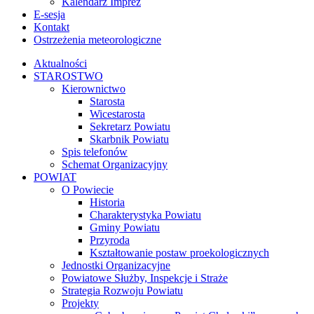
Kalendarz Imprez
E-sesja
Kontakt
Ostrzeżenia meteorologiczne
Aktualności
STAROSTWO
Kierownictwo
Starosta
Wicestarosta
Sekretarz Powiatu
Skarbnik Powiatu
Spis telefonów
Schemat Organizacyjny
POWIAT
O Powiecie
Historia
Charakterystyka Powiatu
Gminy Powiatu
Przyroda
Kształtowanie postaw proekologicznych
Jednostki Organizacyjne
Powiatowe Służby, Inspekcje i Straże
Strategia Rozwoju Powiatu
Projekty