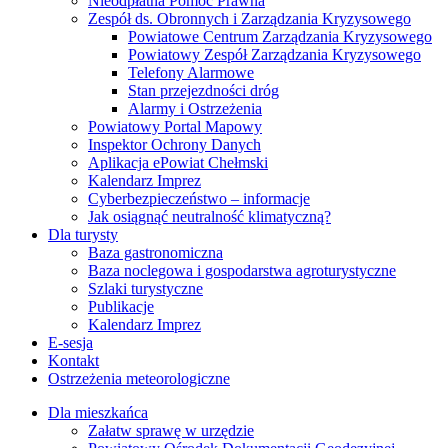
Nieodpłatna Pomoc Prawna
Zespół ds. Obronnych i Zarządzania Kryzysowego
Powiatowe Centrum Zarządzania Kryzysowego
Powiatowy Zespół Zarządzania Kryzysowego
Telefony Alarmowe
Stan przejezdności dróg
Alarmy i Ostrzeżenia
Powiatowy Portal Mapowy
Inspektor Ochrony Danych
Aplikacja ePowiat Chełmski
Kalendarz Imprez
Cyberbezpieczeństwo – informacje
Jak osiągnąć neutralność klimatyczną?
Dla turysty
Baza gastronomiczna
Baza noclegowa i gospodarstwa agroturystyczne
Szlaki turystyczne
Publikacje
Kalendarz Imprez
E-sesja
Kontakt
Ostrzeżenia meteorologiczne
Dla mieszkańca
Załatw sprawę w urzędzie