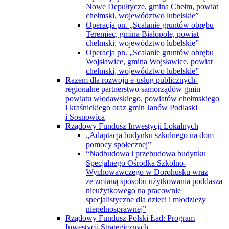
Nowe Depułtycze, gmina Chełm, powiat
chełmski, województwo lubelskie”
Operacja pn. „Scalanie gruntów obrębu
Teremiec, gmina Białopole, powiat
chełmski, województwo lubelskie”
Operacja pn. „Scalanie gruntów obrębu
Wojsławice, gmina Wojsławice, powiat
chełmski, województwo lubelskie”
Razem dla rozwoju e-usług publicznych-
regionalne partnerstwo samorządów gmin
powiatu włodawskiego, powiatów chełmskiego
i kraśnickiego oraz gmin Janów Podlaski
i Sosnowica
Rządowy Fundusz Inwestycji Lokalnych
„Adaptacja budynku szkolnego na dom
pomocy społecznej”
“Nadbudowa i przebudowa budynku
Specjalnego Ośrodka Szkolno-
Wychowawczego w Dorohusku wraz
ze zmianą sposobu użytkowania poddasza
nieużytkowego na pracownie
specjalistyczne dla dzieci i młodzieży
niepełnosprawnej”
Rządowy Fundusz Polski Ład: Program
Inwestycji Strategicznych