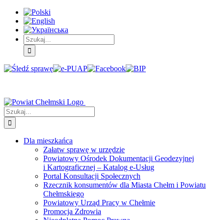
Skip
Skip
Skip
to:
to:
to:
Treść
Menu
Menu
główna
główne
dodatkowe
Szukaj
Śledź
E-
Facebook
BIP
Instagram
sprawę
PUAP
Szukaj
Dla mieszkańca
Załatw sprawę w urzędzie
Powiatowy Ośrodek Dokumentacji Geodezyjnej
i Kartograficznej – Katalog e-Usług
Portal Konsultacji Społecznych
Rzecznik konsumentów dla Miasta Chełm i Powiatu
Chełmskiego
Powiatowy Urząd Pracy w Chełmie
Promocja Zdrowia