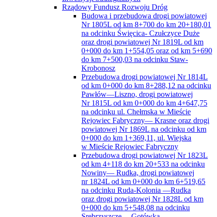
Rządowy Fundusz Rozwoju Dróg
Budowa i przebudowa drogi powiatowej
Nr 1805L od km 8+700 do km 20+180,01
na odcinku Święcica- Czułczyce Duże
oraz drogi powiatowej Nr 1819L od km
0+000 do km 1+554,05 oraz od km 5+690
do km 7+500,03 na odcinku Staw-
Krobonosz
Przebudowa drogi powiatowej Nr 1814L
od km 0+000 do km 8+288,12 na odcinku
Pawłów—Liszno, drogi powiatowej
Nr 1815L od km 0+000 do km 4+647,75
na odcinku ul. Chełmska w Mieście
Rejowiec Fabryczny— Krasne oraz drogi
powiatowej Nr 1869L na odcinku od km
0+000 do km 1+369,11, ul. Wiejska
w Mieście Rejowiec Fabryczny
Przebudowa drogi powiatowej Nr 1823L
od km 4+118 do km 20+533 na odcinku
Nowiny— Rudka, drogi powiatowej
nr 1824L od km 0+000 do km 6+519,65
na odcinku Ruda-Kolonia —Rudka
oraz drogi powiatowej Nr 1828L od km
0+000 do km 5+548,08 na odcinku
Srebrzyszcze —Gotówka