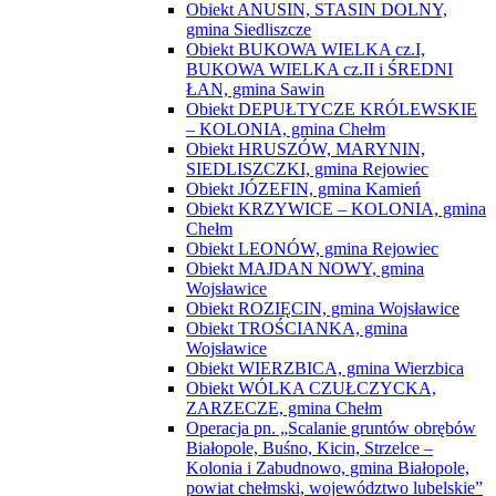
Obiekt ANUSIN, STASIN DOLNY,
gmina Siedliszcze
Obiekt BUKOWA WIELKA cz.I,
BUKOWA WIELKA cz.II i ŚREDNI
ŁAN, gmina Sawin
Obiekt DEPUŁTYCZE KRÓLEWSKIE
– KOLONIA, gmina Chełm
Obiekt HRUSZÓW, MARYNIN,
SIEDLISZCZKI, gmina Rejowiec
Obiekt JÓZEFIN, gmina Kamień
Obiekt KRZYWICE – KOLONIA, gmina
Chełm
Obiekt LEONÓW, gmina Rejowiec
Obiekt MAJDAN NOWY, gmina
Wojsławice
Obiekt ROZIĘCIN, gmina Wojsławice
Obiekt TROŚCIANKA, gmina
Wojsławice
Obiekt WIERZBICA, gmina Wierzbica
Obiekt WÓLKA CZUŁCZYCKA,
ZARZECZE, gmina Chełm
Operacja pn. „Scalanie gruntów obrębów
Białopole, Buśno, Kicin, Strzelce –
Kolonia i Zabudnowo, gmina Białopole,
powiat chełmski, województwo lubelskie”