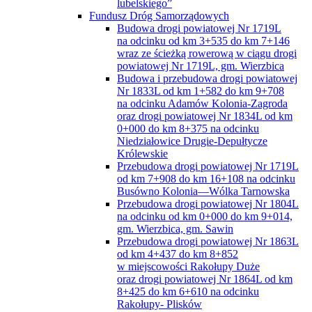
lubelskiego”
Fundusz Dróg Samorządowych
Budowa drogi powiatowej Nr 1719L
na odcinku od km 3+535 do km 7+146
wraz ze ścieżką rowerową w ciągu drogi
powiatowej Nr 1719L, gm. Wierzbica
Budowa i przebudowa drogi powiatowej
Nr 1833L od km 1+582 do km 9+708
na odcinku Adamów Kolonia-Zagroda
oraz drogi powiatowej Nr 1834L od km
0+000 do km 8+375 na odcinku
Niedziałowice Drugie-Depułtycze
Królewskie
Przebudowa drogi powiatowej Nr 1719L
od km 7+908 do km 16+108 na odcinku
Busówno Kolonia—Wólka Tarnowska
Przebudowa drogi powiatowej Nr 1804L
na odcinku od km 0+000 do km 9+014,
gm. Wierzbica, gm. Sawin
Przebudowa drogi powiatowej Nr 1863L
od km 4+437 do km 8+852
w miejscowości Rakołupy Duże
oraz drogi powiatowej Nr 1864L od km
8+425 do km 6+610 na odcinku
Rakołupy- Plisków