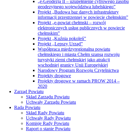
„e-Geodezja II – uzupełnienie cyfrowego zasobu
geodezyjnego województwa lubelskiego”
Projekt „Budowa baz danych infrastruktury
informacji przestrzennej w powiecie chełmskim”
Projekt „e-powiat chełmski – rozwój
elektronicznych usług publicznych w powiecie
chełmskim”
Projekt „Kuźnia pokoleń”
Projekt ,,Lepszy Urząd”
Współpraca międzyregionalna powiatu
chełmskiego i miasta Chełm szansą rozwoju
turystyki ziemi chełmskiej jako atrakcji
wschodniej granicy Unii Europejskiej
Narodowy Program Rozwoju Czytelnictwa
Projekty drogowe
Projekty drogowe w ramach PROW 2014 –
2020
Zarząd Powiatu
Skład Zarządu Powiatu
Uchwały Zarządu Powiatu
Rada Powiatu
Skład Rady Powiatu
Uchwały Rady Powiatu
Komisje Rady Powiatu
Raport o stanie Powiatu