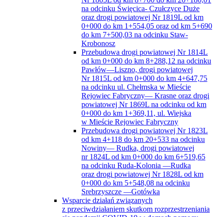
na odcinku Święcica- Czułczyce Duże
oraz drogi powiatowej Nr 1819L od km
0+000 do km 1+554,05 oraz od km 5+690
do km 7+500,03 na odcinku Staw-
Krobonosz
Przebudowa drogi powiatowej Nr 1814L
od km 0+000 do km 8+288,12 na odcinku
Pawłów—Liszno, drogi powiatowej
Nr 1815L od km 0+000 do km 4+647,75
na odcinku ul. Chełmska w Mieście
Rejowiec Fabryczny— Krasne oraz drogi
powiatowej Nr 1869L na odcinku od km
0+000 do km 1+369,11, ul. Wiejska
w Mieście Rejowiec Fabryczny
Przebudowa drogi powiatowej Nr 1823L
od km 4+118 do km 20+533 na odcinku
Nowiny— Rudka, drogi powiatowej
nr 1824L od km 0+000 do km 6+519,65
na odcinku Ruda-Kolonia —Rudka
oraz drogi powiatowej Nr 1828L od km
0+000 do km 5+548,08 na odcinku
Srebrzyszcze —Gotówka
Wsparcie działań związanych
z przeciwdziałaniem skutkom rozprzestrzeniania