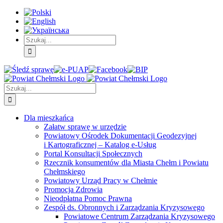
Skip
Skip
Skip
to:
to:
to:
Treść
Menu
Menu
główna
główne
dodatkowe
Szukaj
Śledź
E-
Facebook
BIP
Instagram
sprawę
PUAP
Szukaj
Dla mieszkańca
Załatw sprawę w urzędzie
Powiatowy Ośrodek Dokumentacji Geodezyjnej
i Kartograficznej – Katalog e-Usług
Portal Konsultacji Społecznych
Rzecznik konsumentów dla Miasta Chełm i Powiatu
Chełmskiego
Powiatowy Urząd Pracy w Chełmie
Promocja Zdrowia
Nieodpłatna Pomoc Prawna
Zespół ds. Obronnych i Zarządzania Kryzysowego
Powiatowe Centrum Zarządzania Kryzysowego