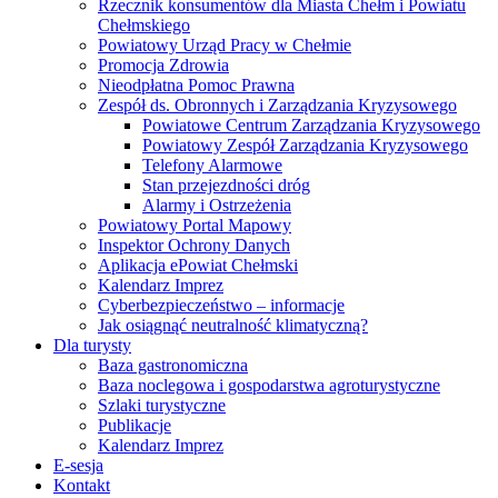
Rzecznik konsumentów dla Miasta Chełm i Powiatu
Chełmskiego
Powiatowy Urząd Pracy w Chełmie
Promocja Zdrowia
Nieodpłatna Pomoc Prawna
Zespół ds. Obronnych i Zarządzania Kryzysowego
Powiatowe Centrum Zarządzania Kryzysowego
Powiatowy Zespół Zarządzania Kryzysowego
Telefony Alarmowe
Stan przejezdności dróg
Alarmy i Ostrzeżenia
Powiatowy Portal Mapowy
Inspektor Ochrony Danych
Aplikacja ePowiat Chełmski
Kalendarz Imprez
Cyberbezpieczeństwo – informacje
Jak osiągnąć neutralność klimatyczną?
Dla turysty
Baza gastronomiczna
Baza noclegowa i gospodarstwa agroturystyczne
Szlaki turystyczne
Publikacje
Kalendarz Imprez
E-sesja
Kontakt