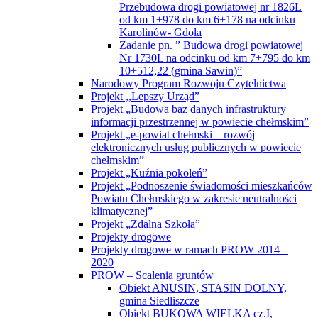
Przebudowa drogi powiatowej nr 1826L
od km 1+978 do km 6+178 na odcinku
Karolinów- Gdola
Zadanie pn. ” Budowa drogi powiatowej
Nr 1730L na odcinku od km 7+795 do km
10+512,22 (gmina Sawin)”
Narodowy Program Rozwoju Czytelnictwa
Projekt ,,Lepszy Urząd”
Projekt „Budowa baz danych infrastruktury
informacji przestrzennej w powiecie chełmskim”
Projekt „e-powiat chełmski – rozwój
elektronicznych usług publicznych w powiecie
chełmskim”
Projekt „Kuźnia pokoleń”
Projekt „Podnoszenie świadomości mieszkańców
Powiatu Chełmskiego w zakresie neutralności
klimatycznej”
Projekt „Zdalna Szkoła”
Projekty drogowe
Projekty drogowe w ramach PROW 2014 –
2020
PROW – Scalenia gruntów
Obiekt ANUSIN, STASIN DOLNY,
gmina Siedliszcze
Obiekt BUKOWA WIELKA cz.I,