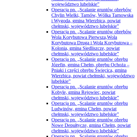
województwo lubelskie”
Operacja pn. „Scalanie gruntów obrębów
Chylin Wielki, Tarnów, Wólka Tarnowska
i Wygoda, gmina Wierzbica, powiat
chełmski, województwo lubelskie”
Operacja pn. „Scalanie gruntów obrębów
Wola Korybutowa Pierwsza,Wola
Korybutowa Druga i Wola Korybutowa –
Kolonia, gmina Siedliszcze, powiat
chełmski, województwo lubelskie”
Operacja pn. „Scalanie gruntów obrębu
Józefin, gmina Chełm, obrębu Ochoża –
Pniaki i części obrębu Święcica, gmina
Wierzbica, powiat chełmski, województwo
lubelskie”
Operacja pn. „Scalanie gruntów obrębu
Kobyle, gmina Rejowiec, powiat
chełmski, województwo lubelskie”
Operacja pn. „Scalanie gruntów obrębu
Ludwinów, gmina Chełm, powiat
chełmski, województwo lubelskie”
Operacja pn. „Scalanie gruntów obrębu
Nowe Depułtycze, gmina Chełm, powiat
chełmski, województwo lubelskie”
Operacja pn. „Scalanie gruntów obrębu