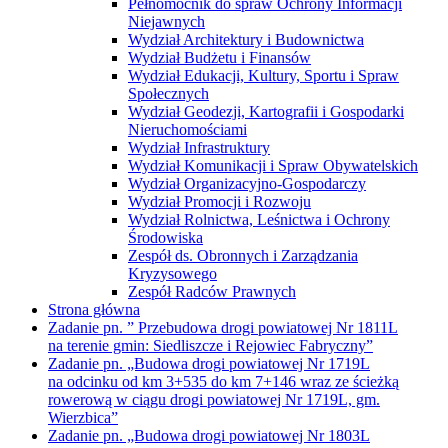
Pełnomocnik do spraw Ochrony Informacji
Niejawnych
Wydział Architektury i Budownictwa
Wydział Budżetu i Finansów
Wydział Edukacji, Kultury, Sportu i Spraw
Społecznych
Wydział Geodezji, Kartografii i Gospodarki
Nieruchomościami
Wydział Infrastruktury
Wydział Komunikacji i Spraw Obywatelskich
Wydział Organizacyjno-Gospodarczy
Wydział Promocji i Rozwoju
Wydział Rolnictwa, Leśnictwa i Ochrony
Środowiska
Zespół ds. Obronnych i Zarządzania
Kryzysowego
Zespół Radców Prawnych
Strona główna
Zadanie pn. ” Przebudowa drogi powiatowej Nr 1811L
na terenie gmin: Siedliszcze i Rejowiec Fabryczny”
Zadanie pn. „Budowa drogi powiatowej Nr 1719L
na odcinku od km 3+535 do km 7+146 wraz ze ścieżką
rowerową w ciągu drogi powiatowej Nr 1719L, gm.
Wierzbica”
Zadanie pn. „Budowa drogi powiatowej Nr 1803L