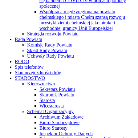
się pandemii COVID-19 w domach pomocy
społecznej
Współpraca międzyregionalna powiatu
chełmskiego i miasta Chełm szansą rozwoju
turystyki ziemi chełmskiej jako atrakcji
wschodniej granicy Unii Europejskiej
Strategia rozwoju Powiatu
Rada Powiatu
Komisje Rady Powiatu
Skład Rady Powiatu
Uchwały Rady Powiatu
RODO
Spis telefonów
Stan przejezdności dróg
STAROSTWO
Kierownictwo
Sekretarz Powiatu
Skarbnik Powiatu
Starosta
Wicestarosta
Schemat Organizacyjny
Archiwum Zakładowe
Biuro Samorządowe
Biuro Starosty
Inspektor Ochrony Danych