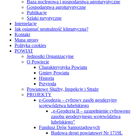
Baza noclegowa i gospodarstwa agroturystyczne
Gospodarstwa agroturystyczne
Publikacje
Szlaki turystyczne
Interpelacje
Jak osiągnąć neutralność klimatyczną?
Kontakt
Mapa strony
Polityka cookies
POWIAT
Jednostki Organizacyjne
O Powiecie
Charakterystyka Powiatu
Gminy Powiatu
Historia
Przyroda
Powiatowe Służby, Inspekcje i Straże
PROJEKTY
e-Geodezja – cyfrowy zasób geodezyjny
województwa lubelskiego
„e-Geodezja II – uzupełnienie cyfrowego
zasobu geodezyjnego województwa
lubelskiego”
Fundusz Dróg Samorządowych
Budowa drogi powiatowej Nr 1719L