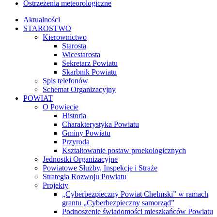
Ostrzeżenia meteorologiczne
Aktualności
STAROSTWO
Kierownictwo
Starosta
Wicestarosta
Sekretarz Powiatu
Skarbnik Powiatu
Spis telefonów
Schemat Organizacyjny
POWIAT
O Powiecie
Historia
Charakterystyka Powiatu
Gminy Powiatu
Przyroda
Kształtowanie postaw proekologicznych
Jednostki Organizacyjne
Powiatowe Służby, Inspekcje i Straże
Strategia Rozwoju Powiatu
Projekty
„Cyberbezpieczny Powiat Chełmski” w ramach
grantu „Cyberbezpieczny samorząd”
Podnoszenie świadomości mieszkańców Powiatu