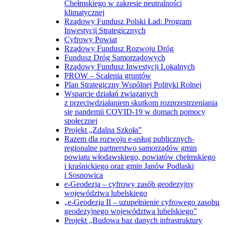
Chełmskiego w zakresie neutralności
klimatycznej
Rządowy Fundusz Polski Ład: Program
Inwestycji Strategicznych
Cyfrowy Powiat
Rządowy Fundusz Rozwoju Dróg
Fundusz Dróg Samorządowych
Rządowy Fundusz Inwestycji Lokalnych
PROW – Scalenia gruntów
Plan Strategiczny Wspólnej Polityki Rolnej
Wsparcie działań związanych
z przeciwdziałaniem skutkom rozprzestrzeniania
się pandemii COVID-19 w domach pomocy
społecznej
Projekt „Zdalna Szkoła”
Razem dla rozwoju e-usług publicznych-
regionalne partnerstwo samorządów gmin
powiatu włodawskiego, powiatów chełmskiego
i kraśnickiego oraz gmin Janów Podlaski
i Sosnowica
e-Geodezja – cyfrowy zasób geodezyjny
województwa lubelskiego
„e-Geodezja II – uzupełnienie cyfrowego zasobu
geodezyjnego województwa lubelskiego”
Projekt „Budowa baz danych infrastruktury