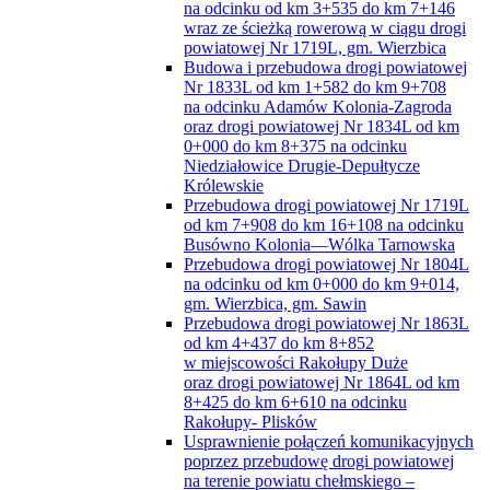
na odcinku od km 3+535 do km 7+146
wraz ze ścieżką rowerową w ciągu drogi
powiatowej Nr 1719L, gm. Wierzbica
Budowa i przebudowa drogi powiatowej
Nr 1833L od km 1+582 do km 9+708
na odcinku Adamów Kolonia-Zagroda
oraz drogi powiatowej Nr 1834L od km
0+000 do km 8+375 na odcinku
Niedziałowice Drugie-Depułtycze
Królewskie
Przebudowa drogi powiatowej Nr 1719L
od km 7+908 do km 16+108 na odcinku
Busówno Kolonia—Wólka Tarnowska
Przebudowa drogi powiatowej Nr 1804L
na odcinku od km 0+000 do km 9+014,
gm. Wierzbica, gm. Sawin
Przebudowa drogi powiatowej Nr 1863L
od km 4+437 do km 8+852
w miejscowości Rakołupy Duże
oraz drogi powiatowej Nr 1864L od km
8+425 do km 6+610 na odcinku
Rakołupy- Plisków
Usprawnienie połączeń komunikacyjnych
poprzez przebudowę drogi powiatowej
na terenie powiatu chełmskiego –