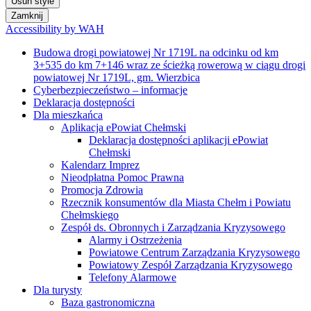
Usuń style
Zamknij
Accessibility by WAH
Budowa drogi powiatowej Nr 1719L na odcinku od km
3+535 do km 7+146 wraz ze ścieżką rowerową w ciągu drogi
powiatowej Nr 1719L, gm. Wierzbica
Cyberbezpieczeństwo – informacje
Deklaracja dostępności
Dla mieszkańca
Aplikacja ePowiat Chełmski
Deklaracja dostępności aplikacji ePowiat
Chełmski
Kalendarz Imprez
Nieodpłatna Pomoc Prawna
Promocja Zdrowia
Rzecznik konsumentów dla Miasta Chełm i Powiatu
Chełmskiego
Zespół ds. Obronnych i Zarządzania Kryzysowego
Alarmy i Ostrzeżenia
Powiatowe Centrum Zarządzania Kryzysowego
Powiatowy Zespół Zarządzania Kryzysowego
Telefony Alarmowe
Dla turysty
Baza gastronomiczna