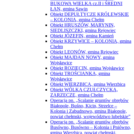
BUKOWA WIELKA cz.II i ŚREDNI
ŁAN, gmina Sawin
Obiekt DEPUŁTYCZE KRÓLEWSKIE
– KOLONIA, gmina Chełm
Obiekt HRUSZÓW, MARYNIN,
SIEDLISZCZKI, gmina Rejowiec
Obiekt JÓZEFIN, gmina Kamień
Obiekt KRZYWICE – KOLONIA, gmina
Chełm
Obiekt LEONÓW, gmina Rejowiec
Obiekt MAJDAN NOWY, gmina
Wojsławice
Obiekt ROZIĘCIN, gmina Wojsławice
Obiekt TROŚCIANKA, gmina
Wojsławice
Obiekt WIERZBICA, gmina Wierzbica
Obiekt WÓLKA CZUŁCZYCKA,
ZARZECZE, gmina Chełm
Operacja pn. „Scalanie gruntów obrębów
Białopole, Buśno, Kicin, Strzelce –
Kolonia i Zabudnowo, gmina Białopole,
powiat chełmski, województwo lubelskie”
Operacja pn. „Scalanie gruntów obrębów
Busówno, Busówno – Kolonia i Pniówno,
gmina Wierzbica, powiat chełmski,