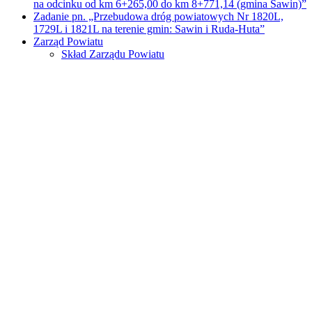
na odcinku od km 6+265,00 do km 8+771,14 (gmina Sawin)”
Zadanie pn. „Przebudowa dróg powiatowych Nr 1820L,
1729L i 1821L na terenie gmin: Sawin i Ruda-Huta”
Zarząd Powiatu
Skład Zarządu Powiatu