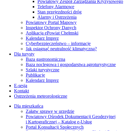
Powiatowy Zespół Zarządzania Kryzysowego
Telefony Alarmowe
Stan przejezdności dróg
Alarmy i Ostrzeżenia
Powiatowy Portal Mapowy
Inspektor Ochrony Danych
Aplikacja ePowiat Chełmski
Kalendarz Imprez
Cyberbezpieczeństwo – informacje
Jak osiągnąć neutralność klimatyczną?
Dla turysty
Baza gastronomiczna
Baza noclegowa i gospodarstwa agroturystyczne
Szlaki turystyczne
Publikacje
Kalendarz Imprez
E-sesja
Kontakt
Ostrzeżenia meteorologiczne
Dla mieszkańca
Załatw sprawę w urzędzie
Powiatowy Ośrodek Dokumentacji Geodezyjnej
i Kartograficznej – Katalog e-Usług
Portal Konsultacji Społecznych