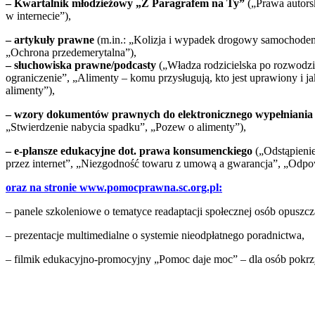
– Kwartalnik młodzieżowy „Z Paragrafem na Ty”
(„Prawa autors
w internecie”),
– artykuły prawne
(m.in.: „Kolizja i wypadek drogowy samochodem
„Ochrona przedemerytalna”),
– słuchowiska prawne/podcasty
(„Władza rodzicielska po rozwodzi
ograniczenie”, „Alimenty – komu przysługują, kto jest uprawiony i ja
alimenty”),
– wzory dokumentów prawnych do elektronicznego wypełniania
„Stwierdzenie nabycia spadku”, „Pozew o alimenty”),
– e-plansze edukacyjne dot. prawa konsumenckiego
(„Odstąpien
przez internet”, „Niezgodność towaru z umową a gwarancja”, „Odpow
oraz na stronie www.pomocprawna.sc.org.pl:
– panele szkoleniowe o tematyce readaptacji społecznej osób opuszcz
– prezentacje multimedialne o systemie nieodpłatnego poradnictwa,
– filmik edukacyjno-promocyjny „Pomoc daje moc” – dla osób pokr