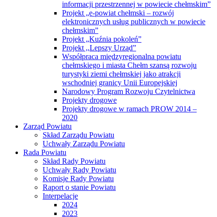
informacji przestrzennej w powiecie chełmskim”
Projekt „e-powiat chełmski – rozwój
elektronicznych usług publicznych w powiecie
chełmskim”
Projekt „Kuźnia pokoleń”
Projekt ,,Lepszy Urząd”
Współpraca międzyregionalna powiatu
chełmskiego i miasta Chełm szansą rozwoju
turystyki ziemi chełmskiej jako atrakcji
wschodniej granicy Unii Europejskiej
Narodowy Program Rozwoju Czytelnictwa
Projekty drogowe
Projekty drogowe w ramach PROW 2014 –
2020
Zarząd Powiatu
Skład Zarządu Powiatu
Uchwały Zarządu Powiatu
Rada Powiatu
Skład Rady Powiatu
Uchwały Rady Powiatu
Komisje Rady Powiatu
Raport o stanie Powiatu
Interpelacje
2024
2023