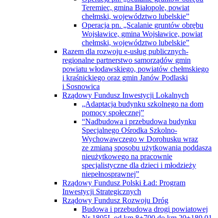
Teremiec, gmina Białopole, powiat
chełmski, województwo lubelskie”
Operacja pn. „Scalanie gruntów obrębu
Wojsławice, gmina Wojsławice, powiat
chełmski, województwo lubelskie”
Razem dla rozwoju e-usług publicznych-
regionalne partnerstwo samorządów gmin
powiatu włodawskiego, powiatów chełmskiego
i kraśnickiego oraz gmin Janów Podlaski
i Sosnowica
Rządowy Fundusz Inwestycji Lokalnych
„Adaptacja budynku szkolnego na dom
pomocy społecznej”
“Nadbudowa i przebudowa budynku
Specjalnego Ośrodka Szkolno-
Wychowawczego w Dorohusku wraz
ze zmianą sposobu użytkowania poddasza
nieużytkowego na pracownie
specjalistyczne dla dzieci i młodzieży
niepełnosprawnej”
Rządowy Fundusz Polski Ład: Program
Inwestycji Strategicznych
Rządowy Fundusz Rozwoju Dróg
Budowa i przebudowa drogi powiatowej
Nr 1805L od km 8+700 do km 20+180,01