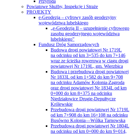
Przyroda
Powiatowe Służby, Inspekcje i Straże
PROJEKTY
e-Geodezja – cyfrowy zasób geodezyjny
województwa lubelskiego
„e-Geodezja II – uzupełnienie cyfrowego
zasobu geodezyjnego województwa
lubelskiego”
Fundusz Dróg Samorządowych
Budowa drogi powiatowej Nr 1719L
na odcinku od km 3+535 do km 7+146
wraz ze ścieżką rowerową w ciągu drogi
powiatowej Nr 1719L, gm. Wierzbica
Budowa i przebudowa drogi powiatowej
Nr 1833L od km 1+582 do km 9+708
na odcinku Adamów Kolonia-Zagroda
oraz drogi powiatowej Nr 1834L od km
0+000 do km 8+375 na odcinku
Niedziałowice Drugie-Depułtycze
Królewskie
Przebudowa drogi powiatowej Nr 1719L
od km 7+908 do km 16+108 na odcinku
Busówno Kolonia—Wólka Tarnowska
Przebudowa drogi powiatowej Nr 1804L
na odcinku od km 0+000 do km 9+014,