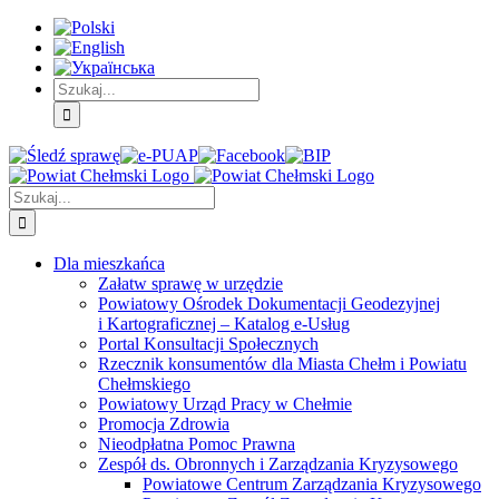
Skip
Skip
Skip
to:
to:
to:
Treść
Menu
Menu
główna
główne
dodatkowe
Szukaj
Śledź
E-
Facebook
BIP
Instagram
sprawę
PUAP
Szukaj
Dla mieszkańca
Załatw sprawę w urzędzie
Powiatowy Ośrodek Dokumentacji Geodezyjnej
i Kartograficznej – Katalog e-Usług
Portal Konsultacji Społecznych
Rzecznik konsumentów dla Miasta Chełm i Powiatu
Chełmskiego
Powiatowy Urząd Pracy w Chełmie
Promocja Zdrowia
Nieodpłatna Pomoc Prawna
Zespół ds. Obronnych i Zarządzania Kryzysowego
Powiatowe Centrum Zarządzania Kryzysowego