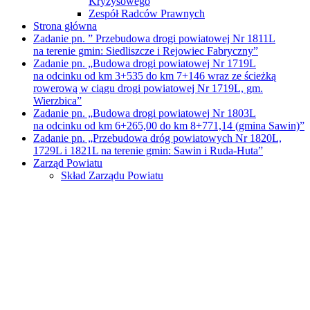
Kryzysowego
Zespół Radców Prawnych
Strona główna
Zadanie pn. ” Przebudowa drogi powiatowej Nr 1811L
na terenie gmin: Siedliszcze i Rejowiec Fabryczny”
Zadanie pn. „Budowa drogi powiatowej Nr 1719L
na odcinku od km 3+535 do km 7+146 wraz ze ścieżką
rowerową w ciągu drogi powiatowej Nr 1719L, gm.
Wierzbica”
Zadanie pn. „Budowa drogi powiatowej Nr 1803L
na odcinku od km 6+265,00 do km 8+771,14 (gmina Sawin)”
Zadanie pn. „Przebudowa dróg powiatowych Nr 1820L,
1729L i 1821L na terenie gmin: Sawin i Ruda-Huta”
Zarząd Powiatu
Skład Zarządu Powiatu