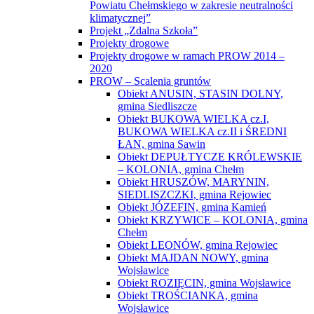
Powiatu Chełmskiego w zakresie neutralności
klimatycznej”
Projekt „Zdalna Szkoła”
Projekty drogowe
Projekty drogowe w ramach PROW 2014 –
2020
PROW – Scalenia gruntów
Obiekt ANUSIN, STASIN DOLNY,
gmina Siedliszcze
Obiekt BUKOWA WIELKA cz.I,
BUKOWA WIELKA cz.II i ŚREDNI
ŁAN, gmina Sawin
Obiekt DEPUŁTYCZE KRÓLEWSKIE
– KOLONIA, gmina Chełm
Obiekt HRUSZÓW, MARYNIN,
SIEDLISZCZKI, gmina Rejowiec
Obiekt JÓZEFIN, gmina Kamień
Obiekt KRZYWICE – KOLONIA, gmina
Chełm
Obiekt LEONÓW, gmina Rejowiec
Obiekt MAJDAN NOWY, gmina
Wojsławice
Obiekt ROZIĘCIN, gmina Wojsławice
Obiekt TROŚCIANKA, gmina
Wojsławice