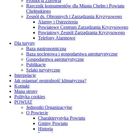
Promocja Zdrowia
Rzecznik konsumentów dla Miasta Chełm i Powiatu
Chełmskiego
Zespół ds. Obronnych i Zarządzania Kryzysowego
Alarmy i Ostrzeżenia
Powiatowe Centrum Zarządzania Kryzysowego
Powiatowy Zespół Zarządzania Kryzysowego
Telefony Alarmowe
Dla turysty
Baza gastronomiczna
Baza noclegowa i gospodarstwa agroturystyczne
Gospodarstwa agroturystyczne
Publikacje
Szlaki turystyczne
Interpelacje
Jak osiągnąć neutralność klimatyczną?
Kontakt
Mapa strony
Polityka cookies
POWIAT
Jednostki Organizacyjne
O Powiecie
Charakterystyka Powiatu
Gminy Powiatu
Historia