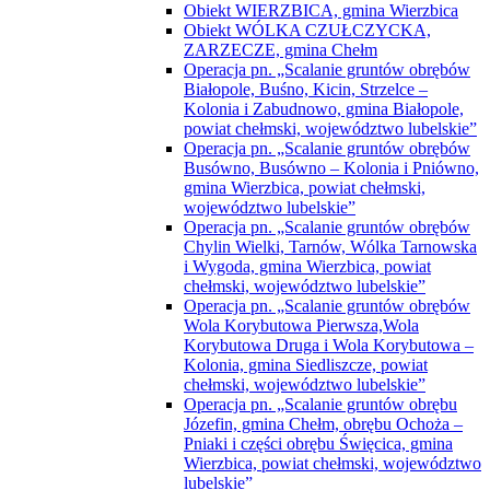
Obiekt WIERZBICA, gmina Wierzbica
Obiekt WÓLKA CZUŁCZYCKA,
ZARZECZE, gmina Chełm
Operacja pn. „Scalanie gruntów obrębów
Białopole, Buśno, Kicin, Strzelce –
Kolonia i Zabudnowo, gmina Białopole,
powiat chełmski, województwo lubelskie”
Operacja pn. „Scalanie gruntów obrębów
Busówno, Busówno – Kolonia i Pniówno,
gmina Wierzbica, powiat chełmski,
województwo lubelskie”
Operacja pn. „Scalanie gruntów obrębów
Chylin Wielki, Tarnów, Wólka Tarnowska
i Wygoda, gmina Wierzbica, powiat
chełmski, województwo lubelskie”
Operacja pn. „Scalanie gruntów obrębów
Wola Korybutowa Pierwsza,Wola
Korybutowa Druga i Wola Korybutowa –
Kolonia, gmina Siedliszcze, powiat
chełmski, województwo lubelskie”
Operacja pn. „Scalanie gruntów obrębu
Józefin, gmina Chełm, obrębu Ochoża –
Pniaki i części obrębu Święcica, gmina
Wierzbica, powiat chełmski, województwo
lubelskie”