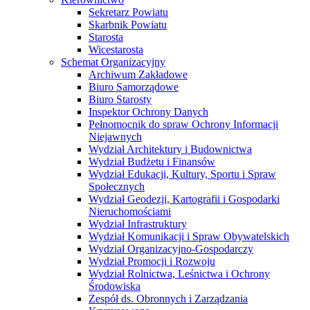
Sekretarz Powiatu
Skarbnik Powiatu
Starosta
Wicestarosta
Schemat Organizacyjny
Archiwum Zakładowe
Biuro Samorządowe
Biuro Starosty
Inspektor Ochrony Danych
Pełnomocnik do spraw Ochrony Informacji
Niejawnych
Wydział Architektury i Budownictwa
Wydział Budżetu i Finansów
Wydział Edukacji, Kultury, Sportu i Spraw
Społecznych
Wydział Geodezji, Kartografii i Gospodarki
Nieruchomościami
Wydział Infrastruktury
Wydział Komunikacji i Spraw Obywatelskich
Wydział Organizacyjno-Gospodarczy
Wydział Promocji i Rozwoju
Wydział Rolnictwa, Leśnictwa i Ochrony
Środowiska
Zespół ds. Obronnych i Zarządzania