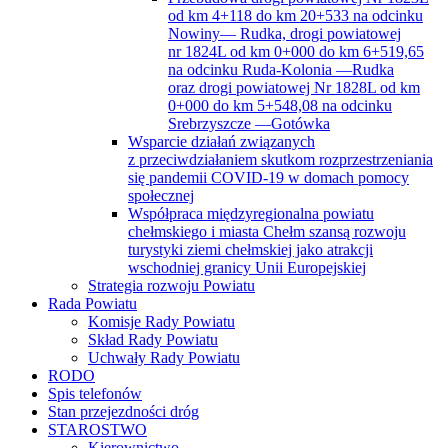
od km 4+118 do km 20+533 na odcinku
Nowiny— Rudka, drogi powiatowej
nr 1824L od km 0+000 do km 6+519,65
na odcinku Ruda-Kolonia —Rudka
oraz drogi powiatowej Nr 1828L od km
0+000 do km 5+548,08 na odcinku
Srebrzyszcze —Gotówka
Wsparcie działań związanych
z przeciwdziałaniem skutkom rozprzestrzeniania
się pandemii COVID-19 w domach pomocy
społecznej
Współpraca międzyregionalna powiatu
chełmskiego i miasta Chełm szansą rozwoju
turystyki ziemi chełmskiej jako atrakcji
wschodniej granicy Unii Europejskiej
Strategia rozwoju Powiatu
Rada Powiatu
Komisje Rady Powiatu
Skład Rady Powiatu
Uchwały Rady Powiatu
RODO
Spis telefonów
Stan przejezdności dróg
STAROSTWO
Kierownictwo