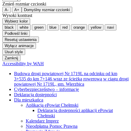
Zmień rozmiar czcionki
A-
A+
Domyślny rozmiar czcionki
Wysoki kontrast
Wybierz kolor
black
white
green
blue
red
orange
yellow
navi
Podkreśl linki
Resetuj ustawienia
Wyłącz animacje
Usuń style
Zamknij
Accessibility by WAH
Budowa drogi powiatowej Nr 1719L na odcinku od km
3+535 do km 7+146 wraz ze ścieżką rowerową w ciągu drogi
powiatowej Nr 1719L, gm. Wierzbica
Cyberbezpieczeństwo – informacje
Deklaracja dostępności
Dla mieszkańca
Aplikacja ePowiat Chełmski
Deklaracja dostępności aplikacji ePowiat
Chełmski
Kalendarz Imprez
Nieodpłatna Pomoc Prawna