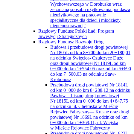
Wychowawczego w Dorohusku wraz
ze zmianą sposobu użytkowania poddasza
nieużytkowego na pracownie
specjalistyczne dla dzieci i młodzieży
niepełnosprawnej”
Rządowy Fundusz Polski Ład: Program
Inwestycji Strategicznych
Rządowy Fundusz Rozwoju Dróg
Budowa i przebudowa drogi powiatowej
Nr 1805L od km 8+700 do km 20+180,01
na odcinku Święcica- Czułczyce Duże
oraz drogi powiatowej Nr 1819L od km
0+000 do km 1+554,05 oraz od km 5+690
do km 7+500,03 na odcinku Staw-
Krobonosz
Przebudowa drogi powiatowej Nr 1814L
od km 0+000 do km 8+288,12 na odcinku
Pawłów—Liszno, drogi powiatowej
Nr 1815L od km 0+000 do km 4+647,75
na odcinku ul. Chełmska w Mieście
Rejowiec Fabryczny— Krasne oraz drogi
powiatowej Nr 1869L na odcinku od km
0+000 do km 1+369,11, ul. Wiejska
w Mieście Rejowiec Fabryczny
Przebudowa drogi powiatowej Nr 1823L