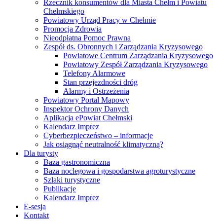
Rzecznik konsumentów dla Miasta Chełm i Powiatu
Chełmskiego
Powiatowy Urząd Pracy w Chełmie
Promocja Zdrowia
Nieodpłatna Pomoc Prawna
Zespół ds. Obronnych i Zarządzania Kryzysowego
Powiatowe Centrum Zarządzania Kryzysowego
Powiatowy Zespół Zarządzania Kryzysowego
Telefony Alarmowe
Stan przejezdności dróg
Alarmy i Ostrzeżenia
Powiatowy Portal Mapowy
Inspektor Ochrony Danych
Aplikacja ePowiat Chełmski
Kalendarz Imprez
Cyberbezpieczeństwo – informacje
Jak osiągnąć neutralność klimatyczną?
Dla turysty
Baza gastronomiczna
Baza noclegowa i gospodarstwa agroturystyczne
Szlaki turystyczne
Publikacje
Kalendarz Imprez
E-sesja
Kontakt