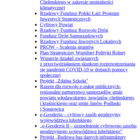
Chełmskiego w zakresie neutralności
klimatycznej
Rządowy Fundusz Polski Ład: Program
Inwestycji Strategicznych
Cyfrowy Powiat
Rządowy Fundusz Rozwoju Dróg
Fundusz Dróg Samorządowych
Rządowy Fundusz Inwestycji Lokalnych
PROW – Scalenia gruntów
Plan Strategiczny Wspólnej Polityki Rolnej
Wsparcie działań związanych
z przeciwdziałaniem skutkom rozprzestrzeniania
się pandemii COVID-19 w domach pomocy
społecznej
Projekt „Zdalna Szkoła”
Razem dla rozwoju e-usług publicznych-
regionalne partnerstwo samorządów gmin
powiatu włodawskiego, powiatów chełmskiego
i kraśnickiego oraz gmin Janów Podlaski
i Sosnowica
e-Geodezja – cyfrowy zasób geodezyjny
województwa lubelskiego
„e-Geodezja II – uzupełnienie cyfrowego zasobu
geodezyjnego województwa lubelskiego”
Projekt „Budowa baz danych infrastruktury