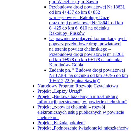
gm. Wierzbica, gm. Sawin
Przebudowa drogi powiatowej Nr 1863L
od km 4+437 do km 8+852
w miejscowości Rakołupy Duże
oraz drogi powiatowej Nr 1864L od km
8+425 do km 6+610 na odcinku
Rakołupy- Plisków
Usprawnienie połączeń komunikacyjnych
poprzez przebudowę drogi powiatowej
na terenie powiatu chełmskiego –
Przebudowa drogi powiatowej nr 1826L
od km 1+978 do km 6+178 na odcinku
Karolinów- Gdola
Zadanie pn. ” Budowa drogi powiatowej
Nr 1730L na odcinku od km 7+795 do km
10+512,22 (gmina Sawin)”
Narodowy Program Rozwoju Czytelnictwa
Projekt ,,Lepszy Urząd”
Projekt „Budowa baz danych infrastruktury
informacji przestrzennej w powiecie chełmskim”
Projekt „e-powiat chełmski – rozwój
elektronicznych usług publicznych w powiecie
chełmskim”
Projekt „Kuźnia pokoleń”
Projekt „Podnoszenie świadomości mieszkańców