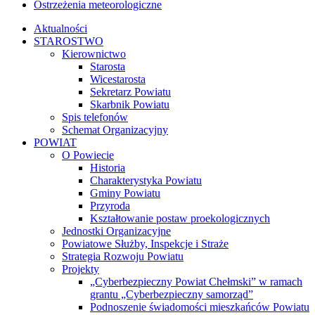
Ostrzeżenia meteorologiczne
Aktualności
STAROSTWO
Kierownictwo
Starosta
Wicestarosta
Sekretarz Powiatu
Skarbnik Powiatu
Spis telefonów
Schemat Organizacyjny
POWIAT
O Powiecie
Historia
Charakterystyka Powiatu
Gminy Powiatu
Przyroda
Kształtowanie postaw proekologicznych
Jednostki Organizacyjne
Powiatowe Służby, Inspekcje i Straże
Strategia Rozwoju Powiatu
Projekty
„Cyberbezpieczny Powiat Chełmski” w ramach
grantu „Cyberbezpieczny samorząd”
Podnoszenie świadomości mieszkańców Powiatu