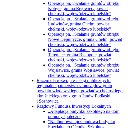
Operacja pn. „Scalanie gruntów obrębu
Kobyle, gmina Rejowiec, powiat
chełmski, województwo lubelskie”
Operacja pn. „Scalanie gruntów obrębu
Ludwinów, gmina Chełm, powiat
chełmski, województwo lubelskie”
Operacja pn. „Scalanie gruntów obrębu
Nowe Depułtycze, gmina Chełm, powiat
chełmski, województwo lubelskie”
Operacja pn. „Scalanie gruntów obrębu
Teremiec, gmina Białopole, powiat
chełmski, województwo lubelskie”
Operacja pn. „Scalanie gruntów obrębu
Wojsławice, gmina Wojsławice, powiat
chełmski, województwo lubelskie”
Razem dla rozwoju e-usług publicznych-
regionalne partnerstwo samorządów gmin
powiatu włodawskiego, powiatów chełmskiego
i kraśnickiego oraz gmin Janów Podlaski
i Sosnowica
Rządowy Fundusz Inwestycji Lokalnych
„Adaptacja budynku szkolnego na dom
pomocy społecznej”
“Nadbudowa i przebudowa budynku
Specjalnego Ośrodka Szkolno-