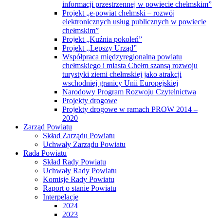
informacji przestrzennej w powiecie chełmskim”
Projekt „e-powiat chełmski – rozwój
elektronicznych usług publicznych w powiecie
chełmskim”
Projekt „Kuźnia pokoleń”
Projekt ,,Lepszy Urząd”
Współpraca międzyregionalna powiatu
chełmskiego i miasta Chełm szansą rozwoju
turystyki ziemi chełmskiej jako atrakcji
wschodniej granicy Unii Europejskiej
Narodowy Program Rozwoju Czytelnictwa
Projekty drogowe
Projekty drogowe w ramach PROW 2014 –
2020
Zarząd Powiatu
Skład Zarządu Powiatu
Uchwały Zarządu Powiatu
Rada Powiatu
Skład Rady Powiatu
Uchwały Rady Powiatu
Komisje Rady Powiatu
Raport o stanie Powiatu
Interpelacje
2024
2023