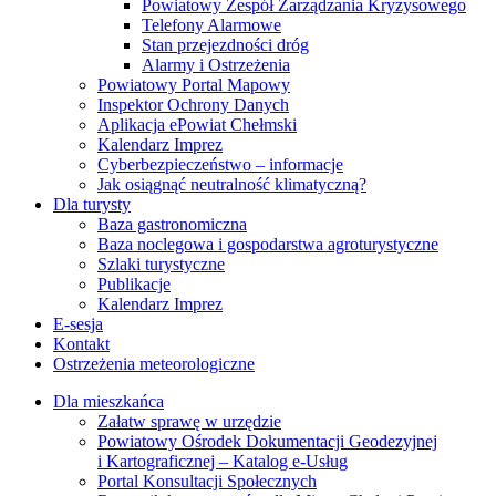
Powiatowy Zespół Zarządzania Kryzysowego
Telefony Alarmowe
Stan przejezdności dróg
Alarmy i Ostrzeżenia
Powiatowy Portal Mapowy
Inspektor Ochrony Danych
Aplikacja ePowiat Chełmski
Kalendarz Imprez
Cyberbezpieczeństwo – informacje
Jak osiągnąć neutralność klimatyczną?
Dla turysty
Baza gastronomiczna
Baza noclegowa i gospodarstwa agroturystyczne
Szlaki turystyczne
Publikacje
Kalendarz Imprez
E-sesja
Kontakt
Ostrzeżenia meteorologiczne
Dla mieszkańca
Załatw sprawę w urzędzie
Powiatowy Ośrodek Dokumentacji Geodezyjnej
i Kartograficznej – Katalog e-Usług
Portal Konsultacji Społecznych