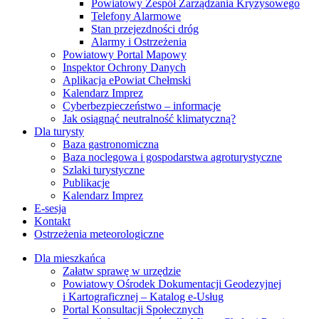
Powiatowy Zespół Zarządzania Kryzysowego
Telefony Alarmowe
Stan przejezdności dróg
Alarmy i Ostrzeżenia
Powiatowy Portal Mapowy
Inspektor Ochrony Danych
Aplikacja ePowiat Chełmski
Kalendarz Imprez
Cyberbezpieczeństwo – informacje
Jak osiągnąć neutralność klimatyczną?
Dla turysty
Baza gastronomiczna
Baza noclegowa i gospodarstwa agroturystyczne
Szlaki turystyczne
Publikacje
Kalendarz Imprez
E-sesja
Kontakt
Ostrzeżenia meteorologiczne
Dla mieszkańca
Załatw sprawę w urzędzie
Powiatowy Ośrodek Dokumentacji Geodezyjnej
i Kartograficznej – Katalog e-Usług
Portal Konsultacji Społecznych