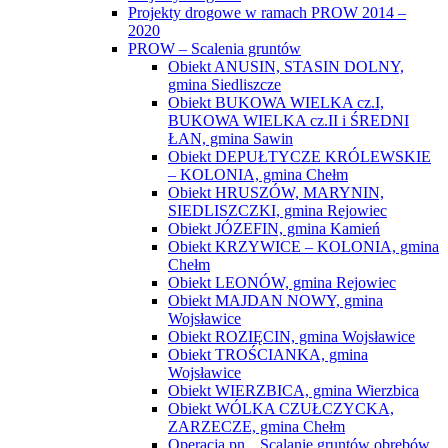
Projekty drogowe w ramach PROW 2014 –
2020
PROW – Scalenia gruntów
Obiekt ANUSIN, STASIN DOLNY,
gmina Siedliszcze
Obiekt BUKOWA WIELKA cz.I,
BUKOWA WIELKA cz.II i ŚREDNI
ŁAN, gmina Sawin
Obiekt DEPUŁTYCZE KRÓLEWSKIE
– KOLONIA, gmina Chełm
Obiekt HRUSZÓW, MARYNIN,
SIEDLISZCZKI, gmina Rejowiec
Obiekt JÓZEFIN, gmina Kamień
Obiekt KRZYWICE – KOLONIA, gmina
Chełm
Obiekt LEONÓW, gmina Rejowiec
Obiekt MAJDAN NOWY, gmina
Wojsławice
Obiekt ROZIĘCIN, gmina Wojsławice
Obiekt TROŚCIANKA, gmina
Wojsławice
Obiekt WIERZBICA, gmina Wierzbica
Obiekt WÓLKA CZUŁCZYCKA,
ZARZECZE, gmina Chełm
Operacja pn. „Scalanie gruntów obrębów