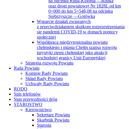
na odcinku Ruda-Kolonia —Rudka
oraz drogi powiatowej Nr 1828L od km
0+000 do km 5+548,08 na odcinku
Srebrzyszcze —Gotówka
Wsparcie działań związanych
z przeciwdziałaniem skutkom rozprzestrzeniania
się pandemii COVID-19 w domach pomocy
społecznej
Współpraca międzyregionalna powiatu
chełmskiego i miasta Chełm szansą rozwoju
turystyki ziemi chełmskiej jako atrakcji
wschodniej granicy Unii Europejskiej
Strategia rozwoju Powiatu
Rada Powiatu
Komisje Rady Powiatu
Skład Rady Powiatu
Uchwały Rady Powiatu
RODO
Spis telefonów
Stan przejezdności dróg
STAROSTWO
Kierownictwo
Sekretarz Powiatu
Skarbnik Powiatu
Starosta