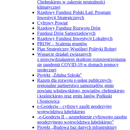
Chełmskiego w zakresie neutralności
klimatycznej
Rządowy Fundusz Polski Ład: Program
Inwestycji Strategicznych
Cyfrowy Powiat
Rządowy Fundusz Rozwoju Dróg
Fundusz Dróg Samorządowych
Rządowy Fundusz Inwestycji Lokalnych
PROW – Scalenia gruntów
Plan Strategiczny Wspólnej Polityki Rolnej
Wsparcie działań związanych
z przeciwdziałaniem skutkom rozprzestrzeniania
się pandemii COVID-19 w domach pomocy
społecznej
Projekt „Zdalna Szkoła”
Razem dla rozwoju e-usług publicznych-
regionalne partnerstwo samorządów gmin
powiatu włodawskiego, powiatów chełmskiego
i kraśnickiego oraz gmin Janów Podlaski
i Sosnowica
e-Geodezja – cyfrowy zasób geodezyjny
województwa lubelskiego
„e-Geodezja II – uzupełnienie cyfrowego zasobu
geodezyjnego województwa lubelskiego”
Projekt „Budowa baz danych infrastruktury