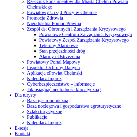
Rzecznik konsumentów dla Miasta Chełm i Powiatu
Chełmskiego
Powiatowy Urząd Pracy w Chełmie
Promocja Zdrowia
Nieodpłatna Pomoc Prawna
Zespół ds. Obronnych i Zarządzania Kryzysowego
Powiatowe Centrum Zarządzania Kryzysowego
Powiatowy Zespół Zarządzania Kryzysowego
Telefony Alarmowe
Stan przejezdności dróg
Alarmy i Ostrzeżenia
Powiatowy Portal Mapowy
Inspektor Ochrony Danych
Aplikacja ePowiat Chełmski
Kalendarz Imprez
Cyberbezpieczeństwo – informacje
Jak osiągnąć neutralność klimatyczną?
Dla turysty
Baza gastronomiczna
Baza noclegowa i gospodarstwa agroturystyczne
Szlaki turystyczne
Publikacje
Kalendarz Imprez
E-sesja
Kontakt