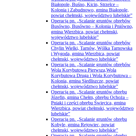
Białopole, Buśno, Kicin, Strzelce –
Kolonia i Zabudnowo, gmina Białopole,
powiat chełmski, województwo lubelskie”
Operacja pn. „Scalanie gruntów obrębów
Busówno, Busówno – Kolonia i Pniówno,
gmina Wierzbica, powiat chełmski,
województwo lubelskie”
Operacja pn. „Scalanie gruntów obrębów
Chylin Wielki, Tarnów, Wólka Tarnowska
i Wygoda, gmina Wierzbica, powiat
chełmski, województwo lubelskie”
Operacja pn. „Scalanie gruntów obrębów
Wola Korybutowa Pierwsza,Wola
Korybutowa Druga i Wola Korybutowa –
Kolonia, gmina Siedliszcze, powiat
chełmski, województwo lubelskie”
Operacja pn. „Scalanie gruntów obrębu
Józefin, gmina Chełm, obrębu Ochoża –
Pniaki i części obrębu Święcica, gmina
Wierzbica, powiat chełmski, województwo
lubelskie”
Operacja pn. „Scalanie gruntów obrębu
Kobyle, gmina Rejowiec, powiat
chełmski, województwo lubelskie”
Operacja pn. „Scalanie gruntów obrębu