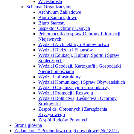
Wicestarosta
Schemat Organizacyjny
Archiwum Zakładowe
Biuro Samorządowe
Biuro Starosty
Inspektor Ochrony Danych
Pełnomocnik do spraw Ochrony Informacji
Niejawnych
Wydział Architektury i Budownictwa
Wydział Budżetu i Finansów
Wydział Edukacji, Kultury, Sportu i Spraw
Społecznych
Wydział Geodezji, Kartografii i Gospodarki
Nieruchomościami
Wydział Infrastruktury
Wydział Komunikacji i Spraw Obywatelskich
Wydział Organizacyjno-Gospodarczy
Wydział Promocji i Rozwoju
Wydział Rolnictwa, Leśnictwa i Ochrony
Środowiska
Zespół ds. Obronnych i Zarządzania
Kryzysowego
Zespół Radców Prawnych
Strona główna
Zadanie pn. ” Przebudowa drogi powiatowej Nr 1811L