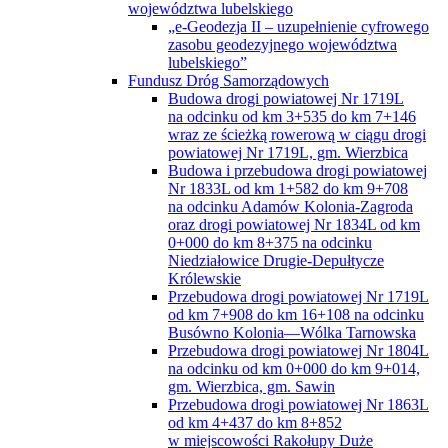
województwa lubelskiego
„e-Geodezja II – uzupełnienie cyfrowego
zasobu geodezyjnego województwa
lubelskiego”
Fundusz Dróg Samorządowych
Budowa drogi powiatowej Nr 1719L
na odcinku od km 3+535 do km 7+146
wraz ze ścieżką rowerową w ciągu drogi
powiatowej Nr 1719L, gm. Wierzbica
Budowa i przebudowa drogi powiatowej
Nr 1833L od km 1+582 do km 9+708
na odcinku Adamów Kolonia-Zagroda
oraz drogi powiatowej Nr 1834L od km
0+000 do km 8+375 na odcinku
Niedziałowice Drugie-Depułtycze
Królewskie
Przebudowa drogi powiatowej Nr 1719L
od km 7+908 do km 16+108 na odcinku
Busówno Kolonia—Wólka Tarnowska
Przebudowa drogi powiatowej Nr 1804L
na odcinku od km 0+000 do km 9+014,
gm. Wierzbica, gm. Sawin
Przebudowa drogi powiatowej Nr 1863L
od km 4+437 do km 8+852
w miejscowości Rakołupy Duże