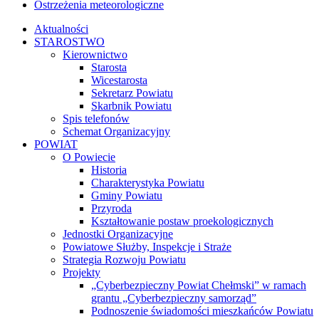
Ostrzeżenia meteorologiczne
Aktualności
STAROSTWO
Kierownictwo
Starosta
Wicestarosta
Sekretarz Powiatu
Skarbnik Powiatu
Spis telefonów
Schemat Organizacyjny
POWIAT
O Powiecie
Historia
Charakterystyka Powiatu
Gminy Powiatu
Przyroda
Kształtowanie postaw proekologicznych
Jednostki Organizacyjne
Powiatowe Służby, Inspekcje i Straże
Strategia Rozwoju Powiatu
Projekty
„Cyberbezpieczny Powiat Chełmski” w ramach
grantu „Cyberbezpieczny samorząd”
Podnoszenie świadomości mieszkańców Powiatu