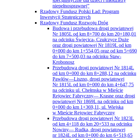
specjalistyczne dla dzieci i młodzieży
niepełnosprawnej”
Rządowy Fundusz Polski Ład: Program
Inwestycji Strategicznych
Rządowy Fundusz Rozwoju Dróg
Budowa i przebudowa drogi powiatowej
Nr 1805L od km 8+700 do km 20+180,01
na odcinku Święcica- Czułczyce Duże
oraz drogi powiatowej Nr 1819L od km
0+000 do km 1+554,05 oraz od km 5+690
do km 7+500,03 na odcinku Staw-
Krobonosz
Przebudowa drogi powiatowej Nr 1814L
od km 0+000 do km 8+288,12 na odcinku
Pawłów—Liszno, drogi powiatowej
Nr 1815L od km 0+000 do km 4+647,75
na odcinku ul. Chełmska w Mieście
Rejowiec Fabryczny— Krasne oraz drogi
powiatowej Nr 1869L na odcinku od km
0+000 do km 1+369,11, ul. Wiejska
w Mieście Rejowiec Fabryczny
Przebudowa drogi powiatowej Nr 1823L
od km 4+118 do km 20+533 na odcinku
Nowiny— Rudka, drogi powiatowej
nr 1824L od km 0+000 do km 6+519,65