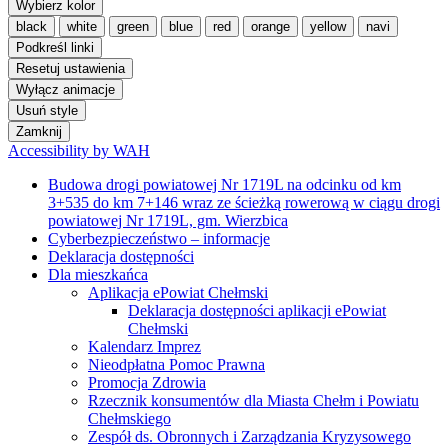
Wybierz kolor
black
white
green
blue
red
orange
yellow
navi
Podkreśl linki
Resetuj ustawienia
Wyłącz animacje
Usuń style
Zamknij
Accessibility by WAH
Budowa drogi powiatowej Nr 1719L na odcinku od km
3+535 do km 7+146 wraz ze ścieżką rowerową w ciągu drogi
powiatowej Nr 1719L, gm. Wierzbica
Cyberbezpieczeństwo – informacje
Deklaracja dostępności
Dla mieszkańca
Aplikacja ePowiat Chełmski
Deklaracja dostępności aplikacji ePowiat
Chełmski
Kalendarz Imprez
Nieodpłatna Pomoc Prawna
Promocja Zdrowia
Rzecznik konsumentów dla Miasta Chełm i Powiatu
Chełmskiego
Zespół ds. Obronnych i Zarządzania Kryzysowego