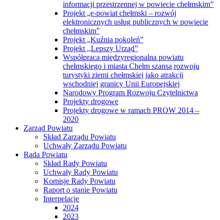
informacji przestrzennej w powiecie chełmskim”
Projekt „e-powiat chełmski – rozwój
elektronicznych usług publicznych w powiecie
chełmskim”
Projekt „Kuźnia pokoleń”
Projekt ,,Lepszy Urząd”
Współpraca międzyregionalna powiatu
chełmskiego i miasta Chełm szansą rozwoju
turystyki ziemi chełmskiej jako atrakcji
wschodniej granicy Unii Europejskiej
Narodowy Program Rozwoju Czytelnictwa
Projekty drogowe
Projekty drogowe w ramach PROW 2014 –
2020
Zarząd Powiatu
Skład Zarządu Powiatu
Uchwały Zarządu Powiatu
Rada Powiatu
Skład Rady Powiatu
Uchwały Rady Powiatu
Komisje Rady Powiatu
Raport o stanie Powiatu
Interpelacje
2024
2023