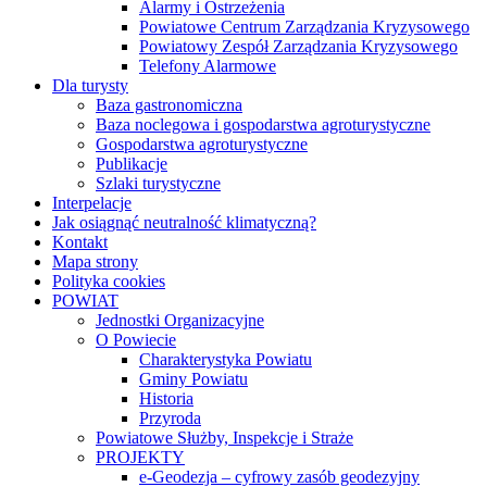
Alarmy i Ostrzeżenia
Powiatowe Centrum Zarządzania Kryzysowego
Powiatowy Zespół Zarządzania Kryzysowego
Telefony Alarmowe
Dla turysty
Baza gastronomiczna
Baza noclegowa i gospodarstwa agroturystyczne
Gospodarstwa agroturystyczne
Publikacje
Szlaki turystyczne
Interpelacje
Jak osiągnąć neutralność klimatyczną?
Kontakt
Mapa strony
Polityka cookies
POWIAT
Jednostki Organizacyjne
O Powiecie
Charakterystyka Powiatu
Gminy Powiatu
Historia
Przyroda
Powiatowe Służby, Inspekcje i Straże
PROJEKTY
e-Geodezja – cyfrowy zasób geodezyjny