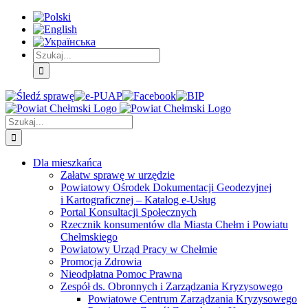
Skip
Skip
Skip
to:
to:
to:
Treść
Menu
Menu
główna
główne
dodatkowe
Szukaj
Śledź
E-
Facebook
BIP
Instagram
sprawę
PUAP
Szukaj
Dla mieszkańca
Załatw sprawę w urzędzie
Powiatowy Ośrodek Dokumentacji Geodezyjnej
i Kartograficznej – Katalog e-Usług
Portal Konsultacji Społecznych
Rzecznik konsumentów dla Miasta Chełm i Powiatu
Chełmskiego
Powiatowy Urząd Pracy w Chełmie
Promocja Zdrowia
Nieodpłatna Pomoc Prawna
Zespół ds. Obronnych i Zarządzania Kryzysowego
Powiatowe Centrum Zarządzania Kryzysowego