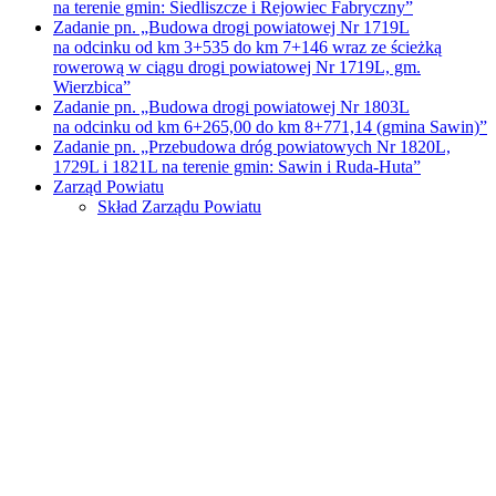
na terenie gmin: Siedliszcze i Rejowiec Fabryczny”
Zadanie pn. „Budowa drogi powiatowej Nr 1719L
na odcinku od km 3+535 do km 7+146 wraz ze ścieżką
rowerową w ciągu drogi powiatowej Nr 1719L, gm.
Wierzbica”
Zadanie pn. „Budowa drogi powiatowej Nr 1803L
na odcinku od km 6+265,00 do km 8+771,14 (gmina Sawin)”
Zadanie pn. „Przebudowa dróg powiatowych Nr 1820L,
1729L i 1821L na terenie gmin: Sawin i Ruda-Huta”
Zarząd Powiatu
Skład Zarządu Powiatu