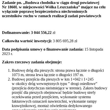
Zadanie pn. „Budowa chodnika w ciągu drogi powiatowej
Nr 1860L w miejscowości Wólka Leszczańska”
mające na celu
wyłącznie poprawę bezpieczeństwa niechronionych
uczestników ruchu w ramach realizacji zadań powiatowych
Dofinansowanie: 3 044 556,22
zł
Całkowita wartość inwestycji:
3 805 695,28 zł
Data podpisania umowy o finansowanie zadania:
15 listopada
2023 r.
Zakres rzeczowy zadania obejmuje:
Budowę dróg dla pieszych: strona prawa łącznie o długości
1073 m, strona lewa łącznie o długości 197 m.
Budowę przejścia dla pieszych w km 1+042 i 1+245
w okolicy dróg wewnętrznych typu ” drogi osiedlowe”
(przejścia dotychczas nieistniejące w terenie). Zakres budowy
przejść dla pieszych obejmować będzie budowę strefy
oczekiwania przed przejściem, wykonanie systemu
fakturowych oznaczeń nawierzchni, wykonanie rampy
krawężnikowej, montaż oświetlenia dedykowanego