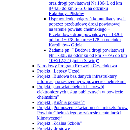
oraz drogi powiatowej Nr 1864L od km
8+425 do km 6+610 na odcinku
Rakołupy- Plisków
Usprawnienie połączeń komunikacyjnych
poprzez przebudowę drogi powiatowej
na terenie powiatu chełmskiego –
Przebudowa drogi powiatowej nr 1826L
od km 1+978 do km 6+178 na odcinku
Karolinów- Gdola
Zadanie pn. ” Budowa drogi powiatowej
Nr 1730L na odcinku od km 7+795 do km
10+512,22 (gmina Sawin)”
Narodowy Program Rozwoju Czytelnictwa
Projekt ,,Lepszy Urząd”
Projekt „Budowa baz danych infrastruktury
informacji przestrzennej w powiecie chełmskim”
Projekt „e-powiat chełmski – rozwój
elektronicznych usług publicznych w powiecie
chełmskim”
Projekt „Kuźnia pokoleń”
Projekt „Podnoszenie świadomości mieszkańców
Powiatu Chełmskiego w zakresie neutralności
klimatycznej”
Projekt „Zdalna Szkoła”
Projekty drogowe