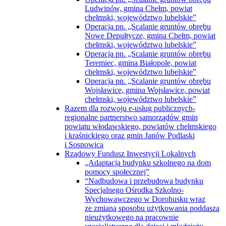
Ludwinów, gmina Chełm, powiat
chełmski, województwo lubelskie”
Operacja pn. „Scalanie gruntów obrębu
Nowe Depułtycze, gmina Chełm, powiat
chełmski, województwo lubelskie”
Operacja pn. „Scalanie gruntów obrębu
Teremiec, gmina Białopole, powiat
chełmski, województwo lubelskie”
Operacja pn. „Scalanie gruntów obrębu
Wojsławice, gmina Wojsławice, powiat
chełmski, województwo lubelskie”
Razem dla rozwoju e-usług publicznych-
regionalne partnerstwo samorządów gmin
powiatu włodawskiego, powiatów chełmskiego
i kraśnickiego oraz gmin Janów Podlaski
i Sosnowica
Rządowy Fundusz Inwestycji Lokalnych
„Adaptacja budynku szkolnego na dom
pomocy społecznej”
“Nadbudowa i przebudowa budynku
Specjalnego Ośrodka Szkolno-
Wychowawczego w Dorohusku wraz
ze zmianą sposobu użytkowania poddasza
nieużytkowego na pracownie