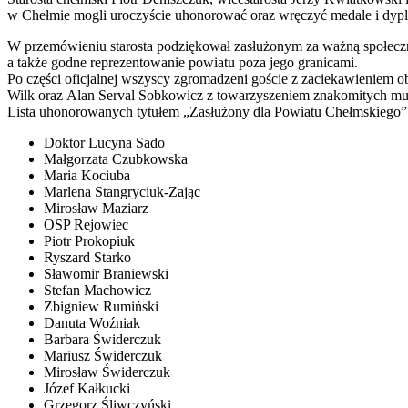
w Chełmie mogli uroczyście uhonorować oraz wręczyć medale i dyplo
W przemówieniu starosta podziękował zasłużonym za ważną społeczną
a także godne reprezentowanie powiatu poza jego granicami.
Po części oficjalnej wszyscy zgromadzeni goście z zaciekawieniem o
Wilk oraz Alan Serval Sobkowicz z towarzyszeniem znakomitych m
Lista uhonorowanych tytułem „Zasłużony dla Powiatu Chełmskiego” z
Doktor Lucyna Sado
Małgorzata Czubkowska
Maria Kociuba
Marlena Stangryciuk-Zając
Mirosław Maziarz
OSP Rejowiec
Piotr Prokopiuk
Ryszard Starko
Sławomir Braniewski
Stefan Machowicz
Zbigniew Rumiński
Danuta Woźniak
Barbara Świderczuk
Mariusz Świderczuk
Mirosław Świderczuk
Józef Kałkucki
Grzegorz Śliwczyński