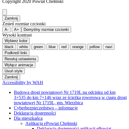
Copyright 2020 Powiat Chełmski
Zamknij
Zmień rozmiar czcionki
A-
A+
Domyślny rozmiar czcionki
Wysoki kontrast
Wybierz kolor
black
white
green
blue
red
orange
yellow
navi
Podkreśl linki
Resetuj ustawienia
Wyłącz animacje
Usuń style
Zamknij
Accessibility by WAH
Budowa drogi powiatowej Nr 1719L na odcinku od km
3+535 do km 7+146 wraz ze ścieżką rowerową w ciągu drogi
powiatowej Nr 1719L, gm. Wierzbica
Cyberbezpieczeństwo – informacje
Deklaracja dostępności
Dla mieszkańca
Aplikacja ePowiat Chełmski
Deklaracja dostępności aplikacji ePowiat