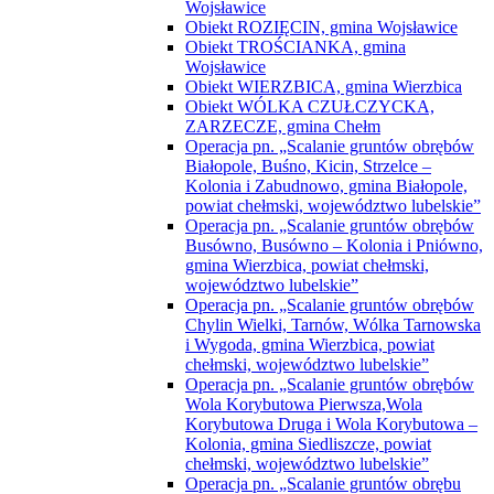
Wojsławice
Obiekt ROZIĘCIN, gmina Wojsławice
Obiekt TROŚCIANKA, gmina
Wojsławice
Obiekt WIERZBICA, gmina Wierzbica
Obiekt WÓLKA CZUŁCZYCKA,
ZARZECZE, gmina Chełm
Operacja pn. „Scalanie gruntów obrębów
Białopole, Buśno, Kicin, Strzelce –
Kolonia i Zabudnowo, gmina Białopole,
powiat chełmski, województwo lubelskie”
Operacja pn. „Scalanie gruntów obrębów
Busówno, Busówno – Kolonia i Pniówno,
gmina Wierzbica, powiat chełmski,
województwo lubelskie”
Operacja pn. „Scalanie gruntów obrębów
Chylin Wielki, Tarnów, Wólka Tarnowska
i Wygoda, gmina Wierzbica, powiat
chełmski, województwo lubelskie”
Operacja pn. „Scalanie gruntów obrębów
Wola Korybutowa Pierwsza,Wola
Korybutowa Druga i Wola Korybutowa –
Kolonia, gmina Siedliszcze, powiat
chełmski, województwo lubelskie”
Operacja pn. „Scalanie gruntów obrębu