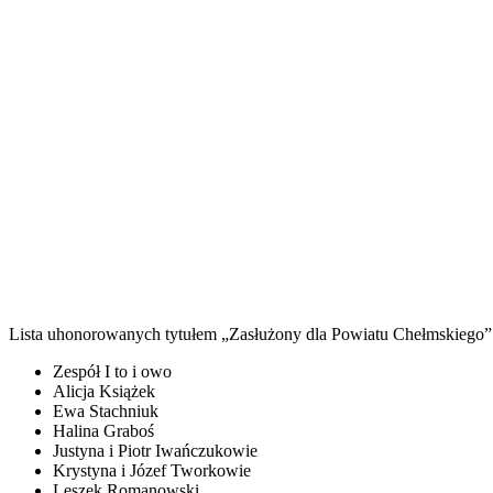
Lista uhonorowanych tytułem „Zasłużony dla Powiatu Chełmskiego”
Zespół I to i owo
Alicja Książek
Ewa Stachniuk
Halina Graboś
Justyna i Piotr Iwańczukowie
Krystyna i Józef Tworkowie
Leszek Romanowski