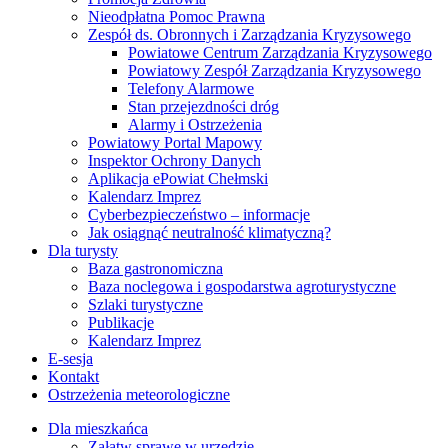
Nieodpłatna Pomoc Prawna
Zespół ds. Obronnych i Zarządzania Kryzysowego
Powiatowe Centrum Zarządzania Kryzysowego
Powiatowy Zespół Zarządzania Kryzysowego
Telefony Alarmowe
Stan przejezdności dróg
Alarmy i Ostrzeżenia
Powiatowy Portal Mapowy
Inspektor Ochrony Danych
Aplikacja ePowiat Chełmski
Kalendarz Imprez
Cyberbezpieczeństwo – informacje
Jak osiągnąć neutralność klimatyczną?
Dla turysty
Baza gastronomiczna
Baza noclegowa i gospodarstwa agroturystyczne
Szlaki turystyczne
Publikacje
Kalendarz Imprez
E-sesja
Kontakt
Ostrzeżenia meteorologiczne
Dla mieszkańca
Załatw sprawę w urzędzie