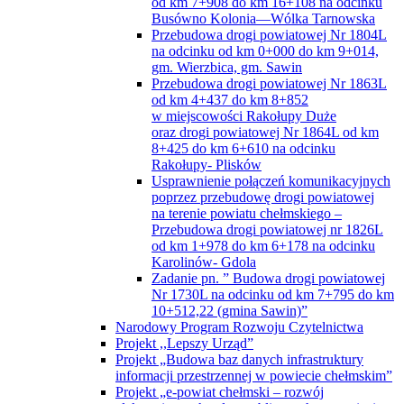
od km 7+908 do km 16+108 na odcinku
Busówno Kolonia—Wólka Tarnowska
Przebudowa drogi powiatowej Nr 1804L
na odcinku od km 0+000 do km 9+014,
gm. Wierzbica, gm. Sawin
Przebudowa drogi powiatowej Nr 1863L
od km 4+437 do km 8+852
w miejscowości Rakołupy Duże
oraz drogi powiatowej Nr 1864L od km
8+425 do km 6+610 na odcinku
Rakołupy- Plisków
Usprawnienie połączeń komunikacyjnych
poprzez przebudowę drogi powiatowej
na terenie powiatu chełmskiego –
Przebudowa drogi powiatowej nr 1826L
od km 1+978 do km 6+178 na odcinku
Karolinów- Gdola
Zadanie pn. ” Budowa drogi powiatowej
Nr 1730L na odcinku od km 7+795 do km
10+512,22 (gmina Sawin)”
Narodowy Program Rozwoju Czytelnictwa
Projekt ,,Lepszy Urząd”
Projekt „Budowa baz danych infrastruktury
informacji przestrzennej w powiecie chełmskim”
Projekt „e-powiat chełmski – rozwój