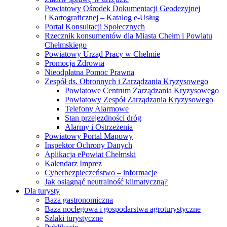
Powiatowy Ośrodek Dokumentacji Geodezyjnej
i Kartograficznej – Katalog e-Usług
Portal Konsultacji Społecznych
Rzecznik konsumentów dla Miasta Chełm i Powiatu
Chełmskiego
Powiatowy Urząd Pracy w Chełmie
Promocja Zdrowia
Nieodpłatna Pomoc Prawna
Zespół ds. Obronnych i Zarządzania Kryzysowego
Powiatowe Centrum Zarządzania Kryzysowego
Powiatowy Zespół Zarządzania Kryzysowego
Telefony Alarmowe
Stan przejezdności dróg
Alarmy i Ostrzeżenia
Powiatowy Portal Mapowy
Inspektor Ochrony Danych
Aplikacja ePowiat Chełmski
Kalendarz Imprez
Cyberbezpieczeństwo – informacje
Jak osiągnąć neutralność klimatyczną?
Dla turysty
Baza gastronomiczna
Baza noclegowa i gospodarstwa agroturystyczne
Szlaki turystyczne