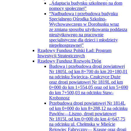
„Adaptacja budynku szkolnego na dom
pomocy społecznej”
“Nadbudowa i przebudowa budynku
Specjalnego Ośrodka Szkolno-
Wychowawczego w Dorohusku wraz
ze zmianą sposobu użytkowania poddasza
nieużytkowego na pracownie
specjalistyczne dla dzieci i młodzieży
niepełnosprawnej”
Rządowy Fundusz Polski Ład: Program
Inwestycji Strategicznych
Rządowy Fundusz Rozwoju Dróg
Budowa i przebudowa drogi powiatowej
Nr 1805L od km 8+700 do km 20+180,01
na odcinku Święcica- Czułczyce Duże
oraz drogi powiatowej Nr 1819L od km
0+000 do km 1+554,05 oraz od km 5+690
do km 7+500,03 na odcinku Staw-
Krobonosz
Przebudowa drogi powiatowej Nr 1814L
od km 0+000 do km 8+288,12 na odcinku
Pawłów—Liszno, drogi powiatowej
Nr 1815L od km 0+000 do km 4+647,75
na odcinku ul. Chełmska w Mieście
Rejowiec Fabryczny— Krasne oraz drogi