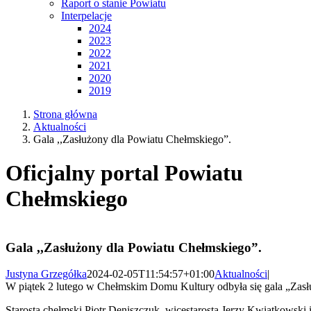
Raport o stanie Powiatu
Interpelacje
2024
2023
2022
2021
2020
2019
Strona główna
Aktualności
Gala ,,Zasłużony dla Powiatu Chełmskiego”.
Oficjalny portal Powiatu
Chełmskiego
Gala ,,Zasłużony dla Powiatu Chełmskiego”.
Justyna Grzegółka
2024-02-05T11:54:57+01:00
Aktualności
|
W piątek 2 lutego w Chełmskim Domu Kultury odbyła się gala „Zasł
Starosta chełmski Piotr Deniszczuk, wicestarosta Jerzy Kwiatkowsk