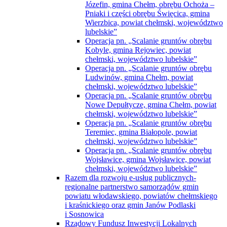
Józefin, gmina Chełm, obrębu Ochoża –
Pniaki i części obrębu Święcica, gmina
Wierzbica, powiat chełmski, województwo
lubelskie”
Operacja pn. „Scalanie gruntów obrębu
Kobyle, gmina Rejowiec, powiat
chełmski, województwo lubelskie”
Operacja pn. „Scalanie gruntów obrębu
Ludwinów, gmina Chełm, powiat
chełmski, województwo lubelskie”
Operacja pn. „Scalanie gruntów obrębu
Nowe Depułtycze, gmina Chełm, powiat
chełmski, województwo lubelskie”
Operacja pn. „Scalanie gruntów obrębu
Teremiec, gmina Białopole, powiat
chełmski, województwo lubelskie”
Operacja pn. „Scalanie gruntów obrębu
Wojsławice, gmina Wojsławice, powiat
chełmski, województwo lubelskie”
Razem dla rozwoju e-usług publicznych-
regionalne partnerstwo samorządów gmin
powiatu włodawskiego, powiatów chełmskiego
i kraśnickiego oraz gmin Janów Podlaski
i Sosnowica
Rządowy Fundusz Inwestycji Lokalnych