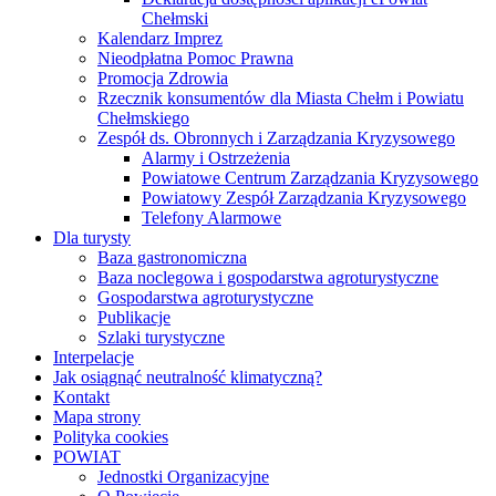
Chełmski
Kalendarz Imprez
Nieodpłatna Pomoc Prawna
Promocja Zdrowia
Rzecznik konsumentów dla Miasta Chełm i Powiatu
Chełmskiego
Zespół ds. Obronnych i Zarządzania Kryzysowego
Alarmy i Ostrzeżenia
Powiatowe Centrum Zarządzania Kryzysowego
Powiatowy Zespół Zarządzania Kryzysowego
Telefony Alarmowe
Dla turysty
Baza gastronomiczna
Baza noclegowa i gospodarstwa agroturystyczne
Gospodarstwa agroturystyczne
Publikacje
Szlaki turystyczne
Interpelacje
Jak osiągnąć neutralność klimatyczną?
Kontakt
Mapa strony
Polityka cookies
POWIAT
Jednostki Organizacyjne