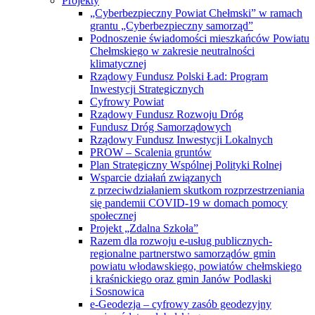
Projekty
„Cyberbezpieczny Powiat Chełmski” w ramach
grantu „Cyberbezpieczny samorząd”
Podnoszenie świadomości mieszkańców Powiatu
Chełmskiego w zakresie neutralności
klimatycznej
Rządowy Fundusz Polski Ład: Program
Inwestycji Strategicznych
Cyfrowy Powiat
Rządowy Fundusz Rozwoju Dróg
Fundusz Dróg Samorządowych
Rządowy Fundusz Inwestycji Lokalnych
PROW – Scalenia gruntów
Plan Strategiczny Wspólnej Polityki Rolnej
Wsparcie działań związanych
z przeciwdziałaniem skutkom rozprzestrzeniania
się pandemii COVID-19 w domach pomocy
społecznej
Projekt „Zdalna Szkoła”
Razem dla rozwoju e-usług publicznych-
regionalne partnerstwo samorządów gmin
powiatu włodawskiego, powiatów chełmskiego
i kraśnickiego oraz gmin Janów Podlaski
i Sosnowica
e-Geodezja – cyfrowy zasób geodezyjny