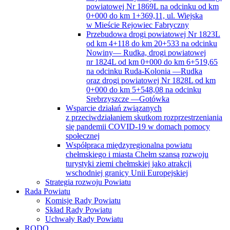
powiatowej Nr 1869L na odcinku od km
0+000 do km 1+369,11, ul. Wiejska
w Mieście Rejowiec Fabryczny
Przebudowa drogi powiatowej Nr 1823L
od km 4+118 do km 20+533 na odcinku
Nowiny— Rudka, drogi powiatowej
nr 1824L od km 0+000 do km 6+519,65
na odcinku Ruda-Kolonia —Rudka
oraz drogi powiatowej Nr 1828L od km
0+000 do km 5+548,08 na odcinku
Srebrzyszcze —Gotówka
Wsparcie działań związanych
z przeciwdziałaniem skutkom rozprzestrzeniania
się pandemii COVID-19 w domach pomocy
społecznej
Współpraca międzyregionalna powiatu
chełmskiego i miasta Chełm szansą rozwoju
turystyki ziemi chełmskiej jako atrakcji
wschodniej granicy Unii Europejskiej
Strategia rozwoju Powiatu
Rada Powiatu
Komisje Rady Powiatu
Skład Rady Powiatu
Uchwały Rady Powiatu
RODO