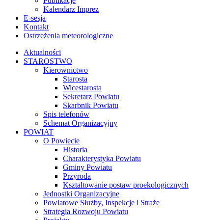
Publikacje
Kalendarz Imprez
E-sesja
Kontakt
Ostrzeżenia meteorologiczne
Aktualności
STAROSTWO
Kierownictwo
Starosta
Wicestarosta
Sekretarz Powiatu
Skarbnik Powiatu
Spis telefonów
Schemat Organizacyjny
POWIAT
O Powiecie
Historia
Charakterystyka Powiatu
Gminy Powiatu
Przyroda
Kształtowanie postaw proekologicznych
Jednostki Organizacyjne
Powiatowe Służby, Inspekcje i Straże
Strategia Rozwoju Powiatu