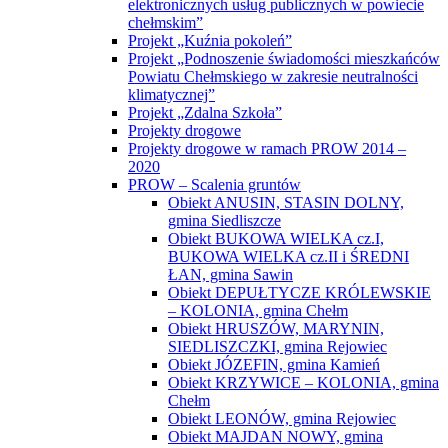
elektronicznych usług publicznych w powiecie
chełmskim”
Projekt „Kuźnia pokoleń”
Projekt „Podnoszenie świadomości mieszkańców
Powiatu Chełmskiego w zakresie neutralności
klimatycznej”
Projekt „Zdalna Szkoła”
Projekty drogowe
Projekty drogowe w ramach PROW 2014 –
2020
PROW – Scalenia gruntów
Obiekt ANUSIN, STASIN DOLNY,
gmina Siedliszcze
Obiekt BUKOWA WIELKA cz.I,
BUKOWA WIELKA cz.II i ŚREDNI
ŁAN, gmina Sawin
Obiekt DEPUŁTYCZE KRÓLEWSKIE
– KOLONIA, gmina Chełm
Obiekt HRUSZÓW, MARYNIN,
SIEDLISZCZKI, gmina Rejowiec
Obiekt JÓZEFIN, gmina Kamień
Obiekt KRZYWICE – KOLONIA, gmina
Chełm
Obiekt LEONÓW, gmina Rejowiec
Obiekt MAJDAN NOWY, gmina