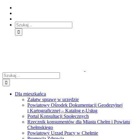
Skip
Skip
Skip
to:
to:
to:
Treść
Menu
Menu
główna
główne
dodatkowe
Szukaj
Śledź
E-
Facebook
BIP
Instagram
sprawę
PUAP
Szukaj
Dla mieszkańca
Załatw sprawę w urzędzie
Powiatowy Ośrodek Dokumentacji Geodezyjnej
i Kartograficznej – Katalog e-Usług
Portal Konsultacji Społecznych
Rzecznik konsumentów dla Miasta Chełm i Powiatu
Chełmskiego
Powiatowy Urząd Pracy w Chełmie
Promocja Zdrowia