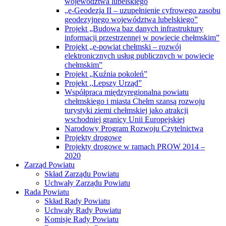
województwa lubelskiego
„e-Geodezja II – uzupełnienie cyfrowego zasobu
geodezyjnego województwa lubelskiego”
Projekt „Budowa baz danych infrastruktury
informacji przestrzennej w powiecie chełmskim”
Projekt „e-powiat chełmski – rozwój
elektronicznych usług publicznych w powiecie
chełmskim”
Projekt „Kuźnia pokoleń”
Projekt ,,Lepszy Urząd”
Współpraca międzyregionalna powiatu
chełmskiego i miasta Chełm szansą rozwoju
turystyki ziemi chełmskiej jako atrakcji
wschodniej granicy Unii Europejskiej
Narodowy Program Rozwoju Czytelnictwa
Projekty drogowe
Projekty drogowe w ramach PROW 2014 –
2020
Zarząd Powiatu
Skład Zarządu Powiatu
Uchwały Zarządu Powiatu
Rada Powiatu
Skład Rady Powiatu
Uchwały Rady Powiatu
Komisje Rady Powiatu