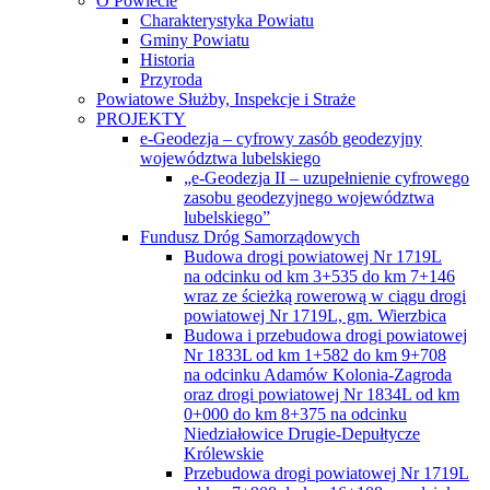
O Powiecie
Charakterystyka Powiatu
Gminy Powiatu
Historia
Przyroda
Powiatowe Służby, Inspekcje i Straże
PROJEKTY
e-Geodezja – cyfrowy zasób geodezyjny
województwa lubelskiego
„e-Geodezja II – uzupełnienie cyfrowego
zasobu geodezyjnego województwa
lubelskiego”
Fundusz Dróg Samorządowych
Budowa drogi powiatowej Nr 1719L
na odcinku od km 3+535 do km 7+146
wraz ze ścieżką rowerową w ciągu drogi
powiatowej Nr 1719L, gm. Wierzbica
Budowa i przebudowa drogi powiatowej
Nr 1833L od km 1+582 do km 9+708
na odcinku Adamów Kolonia-Zagroda
oraz drogi powiatowej Nr 1834L od km
0+000 do km 8+375 na odcinku
Niedziałowice Drugie-Depułtycze
Królewskie
Przebudowa drogi powiatowej Nr 1719L