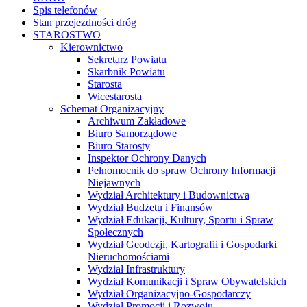
Spis telefonów
Stan przejezdności dróg
STAROSTWO
Kierownictwo
Sekretarz Powiatu
Skarbnik Powiatu
Starosta
Wicestarosta
Schemat Organizacyjny
Archiwum Zakładowe
Biuro Samorządowe
Biuro Starosty
Inspektor Ochrony Danych
Pełnomocnik do spraw Ochrony Informacji
Niejawnych
Wydział Architektury i Budownictwa
Wydział Budżetu i Finansów
Wydział Edukacji, Kultury, Sportu i Spraw
Społecznych
Wydział Geodezji, Kartografii i Gospodarki
Nieruchomościami
Wydział Infrastruktury
Wydział Komunikacji i Spraw Obywatelskich
Wydział Organizacyjno-Gospodarczy
Wydział Promocji i Rozwoju