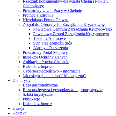
Rzecznik konsumentów dla Miasta Chełm i Powiatu
Chełmskiego
Powiatowy Urząd Pracy w Chełmie
Promocja Zdrowia
Nieodpłatna Pomoc Prawna
Zespół ds. Obronnych i Zarządzania Kryzysowego
Powiatowe Centrum Zarządzania Kryzysowego
Powiatowy Zespół Zarządzania Kryzysowego
Telefony Alarmowe
Stan przejezdności dróg
Alarmy i Ostrzeżenia
Powiatowy Portal Mapowy
Inspektor Ochrony Danych
Aplikacja ePowiat Chełmski
Kalendarz Imprez
Cyberbezpieczeństwo – informacje
Jak osiągnąć neutralność klimatyczną?
Dla turysty
Baza gastronomiczna
Baza noclegowa i gospodarstwa agroturystyczne
Szlaki turystyczne
Publikacje
Kalendarz Imprez
E-sesja
Kontakt