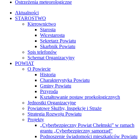
Ostrzeżenia meteorologiczne
Aktualności
STAROSTWO
Kierownictwo
Starosta
Wicestarosta
Sekretarz Powiatu
Skarbnik Powiatu
Spis telefonów
Schemat Organizacyjny
POWIAT
O Powiecie
Historia
Charakterystyka Powiatu
Gminy Powiatu
Przyroda
Kształtowanie postaw proekologicznych
Jednostki Organizacyjne
Powiatowe Służby, Inspekcje i Straże
Strategia Rozwoju Powiatu
Projekty
„Cyberbezpieczny Powiat Chełmski” w ramach
grantu „Cyberbezpieczny samorząd”
Podnoszenie świadomości mieszkańców Powiatu