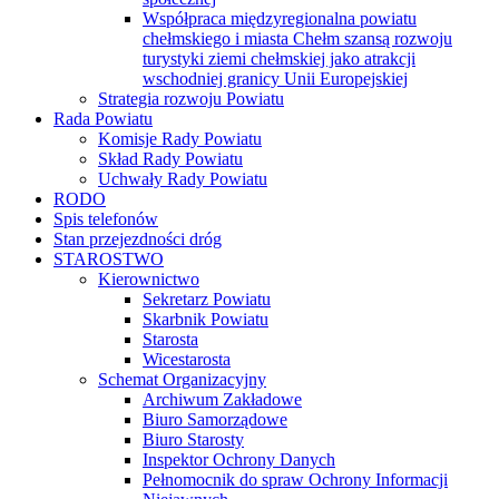
Współpraca międzyregionalna powiatu
chełmskiego i miasta Chełm szansą rozwoju
turystyki ziemi chełmskiej jako atrakcji
wschodniej granicy Unii Europejskiej
Strategia rozwoju Powiatu
Rada Powiatu
Komisje Rady Powiatu
Skład Rady Powiatu
Uchwały Rady Powiatu
RODO
Spis telefonów
Stan przejezdności dróg
STAROSTWO
Kierownictwo
Sekretarz Powiatu
Skarbnik Powiatu
Starosta
Wicestarosta
Schemat Organizacyjny
Archiwum Zakładowe
Biuro Samorządowe
Biuro Starosty
Inspektor Ochrony Danych
Pełnomocnik do spraw Ochrony Informacji