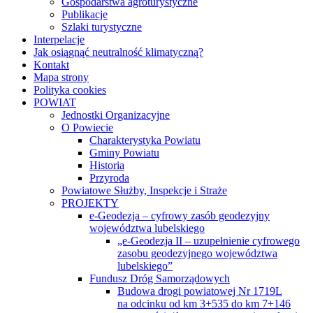
Gospodarstwa agroturystyczne
Publikacje
Szlaki turystyczne
Interpelacje
Jak osiągnąć neutralność klimatyczną?
Kontakt
Mapa strony
Polityka cookies
POWIAT
Jednostki Organizacyjne
O Powiecie
Charakterystyka Powiatu
Gminy Powiatu
Historia
Przyroda
Powiatowe Służby, Inspekcje i Straże
PROJEKTY
e-Geodezja – cyfrowy zasób geodezyjny
województwa lubelskiego
„e-Geodezja II – uzupełnienie cyfrowego
zasobu geodezyjnego województwa
lubelskiego”
Fundusz Dróg Samorządowych
Budowa drogi powiatowej Nr 1719L
na odcinku od km 3+535 do km 7+146