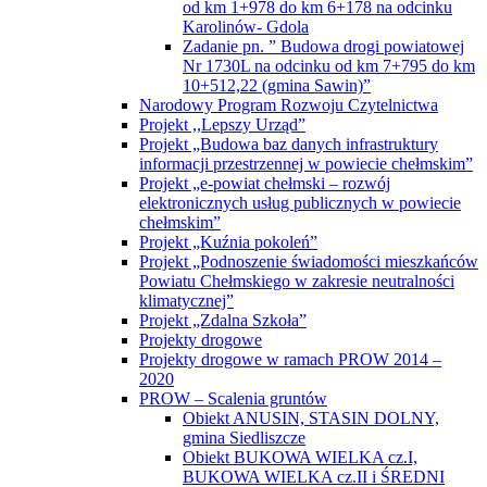
od km 1+978 do km 6+178 na odcinku
Karolinów- Gdola
Zadanie pn. ” Budowa drogi powiatowej
Nr 1730L na odcinku od km 7+795 do km
10+512,22 (gmina Sawin)”
Narodowy Program Rozwoju Czytelnictwa
Projekt ,,Lepszy Urząd”
Projekt „Budowa baz danych infrastruktury
informacji przestrzennej w powiecie chełmskim”
Projekt „e-powiat chełmski – rozwój
elektronicznych usług publicznych w powiecie
chełmskim”
Projekt „Kuźnia pokoleń”
Projekt „Podnoszenie świadomości mieszkańców
Powiatu Chełmskiego w zakresie neutralności
klimatycznej”
Projekt „Zdalna Szkoła”
Projekty drogowe
Projekty drogowe w ramach PROW 2014 –
2020
PROW – Scalenia gruntów
Obiekt ANUSIN, STASIN DOLNY,
gmina Siedliszcze
Obiekt BUKOWA WIELKA cz.I,
BUKOWA WIELKA cz.II i ŚREDNI