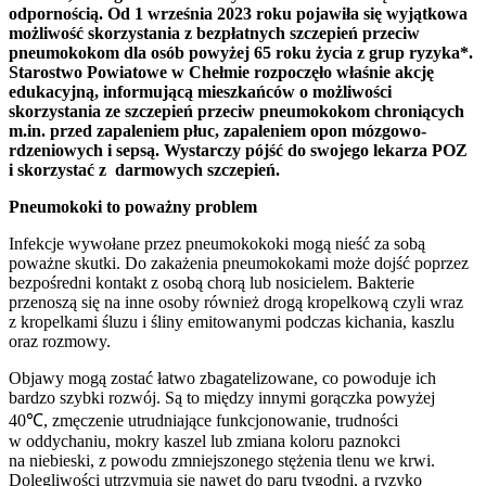
odpornością. Od 1 września 2023 roku pojawiła się wyjątkowa
możliwość skorzystania z bezpłatnych szczepień przeciw
pneumokokom dla osób powyżej 65 roku życia z grup ryzyka*.
Starostwo Powiatowe w Chełmie rozpoczęło właśnie akcję
edukacyjną, informującą mieszkańców o możliwości
skorzystania ze szczepień przeciw pneumokokom chroniących
m.in. przed zapaleniem płuc, zapaleniem opon mózgowo-
rdzeniowych i sepsą. Wystarczy pójść do swojego lekarza POZ
i
skorzystać z darmowych szczepień.
Pneumokoki to poważny problem
Infekcje wywołane przez pneumokokoki mogą nieść za sobą
poważne skutki. Do zakażenia pneumokokami może dojść poprzez
bezpośredni kontakt z osobą chorą lub nosicielem. Bakterie
przenoszą się na inne osoby również drogą kropelkową czyli wraz
z kropelkami śluzu i śliny emitowanymi podczas kichania, kaszlu
oraz rozmowy.
Objawy mogą zostać łatwo zbagatelizowane, co powoduje ich
bardzo szybki rozwój. Są to między innymi gorączka powyżej
40℃, zmęczenie utrudniające funkcjonowanie, trudności
w oddychaniu, mokry kaszel lub zmiana koloru paznokci
na niebieski, z powodu zmniejszonego stężenia tlenu we krwi.
Dolegliwości utrzymują się nawet do paru tygodni, a ryzyko