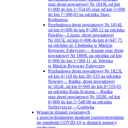
oraz drogi powiatowej Nr 1819L od km
0+000 do km 1+554,05 oraz od km 5+690
do km 7+500,03 na odcinku Staw-
Krobonosz
Przebudowa drogi powiatowej Nr 1814L
od km 0+000 do km 8+288,12 na odcinku
Pawłów—Liszno, drogi powiatowej
Nr 1815L od km 0+000 do km 4+647,75
na odcinku ul. Chełmska w Mieście
Rejowiec Fabryczny— Krasne oraz drogi
powiatowej Nr 1869L na odcinku od km
0+000 do km 1+369,11, ul. Wiejska
w Mieście Rejowiec Fabryczny
Przebudowa drogi powiatowej Nr 1823L
od km 4+118 do km 20+533 na odcinku
Nowiny— Rudka, drogi powiatowej
nr 1824L od km 0+000 do km 6+519,65
na odcinku Ruda-Kolonia —Rudka
oraz drogi powiatowej Nr 1828L od km
0+000 do km 5+548,08 na odcinku
Srebrzyszcze —Gotówka
Wsparcie działań związanych
z przeciwdziałaniem skutkom rozprzestrzeniania
się pandemii COVID-19 w domach pomocy
społecznej