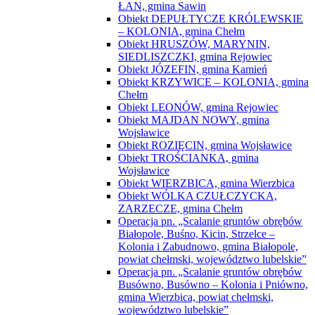
ŁAN, gmina Sawin
Obiekt DEPUŁTYCZE KRÓLEWSKIE
– KOLONIA, gmina Chełm
Obiekt HRUSZÓW, MARYNIN,
SIEDLISZCZKI, gmina Rejowiec
Obiekt JÓZEFIN, gmina Kamień
Obiekt KRZYWICE – KOLONIA, gmina
Chełm
Obiekt LEONÓW, gmina Rejowiec
Obiekt MAJDAN NOWY, gmina
Wojsławice
Obiekt ROZIĘCIN, gmina Wojsławice
Obiekt TROŚCIANKA, gmina
Wojsławice
Obiekt WIERZBICA, gmina Wierzbica
Obiekt WÓLKA CZUŁCZYCKA,
ZARZECZE, gmina Chełm
Operacja pn. „Scalanie gruntów obrębów
Białopole, Buśno, Kicin, Strzelce –
Kolonia i Zabudnowo, gmina Białopole,
powiat chełmski, województwo lubelskie”
Operacja pn. „Scalanie gruntów obrębów
Busówno, Busówno – Kolonia i Pniówno,
gmina Wierzbica, powiat chełmski,
województwo lubelskie”