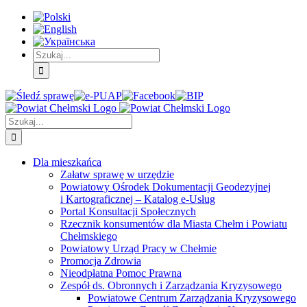
Skip
Skip
Skip
to:
to:
to:
Treść
Menu
Menu
główna
główne
dodatkowe
Szukaj
Śledź
E-
Facebook
BIP
Instagram
sprawę
PUAP
Szukaj
Dla mieszkańca
Załatw sprawę w urzędzie
Powiatowy Ośrodek Dokumentacji Geodezyjnej
i Kartograficznej – Katalog e-Usług
Portal Konsultacji Społecznych
Rzecznik konsumentów dla Miasta Chełm i Powiatu
Chełmskiego
Powiatowy Urząd Pracy w Chełmie
Promocja Zdrowia
Nieodpłatna Pomoc Prawna
Zespół ds. Obronnych i Zarządzania Kryzysowego
Powiatowe Centrum Zarządzania Kryzysowego