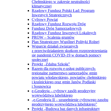
Chełmskiego w zakresie neutralności
klimatycznej
Rządowy Fundusz Polski Ład: Program
Inwestycji Strategicznych
Cyfrowy Powiat
Rządowy Fundusz Rozwoju Dróg
Fundusz Dróg Samorządowych
Rządowy Fundusz Inwestycji Lokalnych
PROW – Scalenia gruntów
Plan Strategiczny Wspólnej Polityki Rolnej
Wsparcie działań związanych
z przeciwdziałaniem skutkom rozprzestrzeniania
się pandemii COVID-19 w domach pomocy
społecznej
Projekt „Zdalna Szkoła”
Razem dla rozwoju e-usług publicznych-
regionalne partnerstwo samorządów gmin
powiatu włodawskiego, powiatów chełmskiego
i kraśnickiego oraz gmin Janów Podlaski
i Sosnowica
e-Geodezja – cyfrowy zasób geodezyjny
województwa lubelskiego
„e-Geodezja II – uzupełnienie cyfrowego zasobu
geodezyjnego województwa lubelskiego”
Projekt „Budowa baz danych infrastruktury