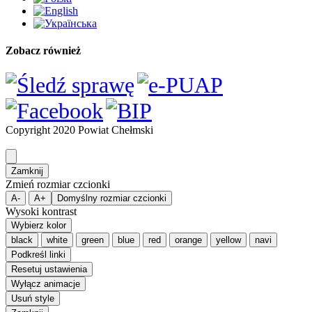
Zobacz również
Copyright 2020 Powiat Chełmski
Zamknij
Zmień rozmiar czcionki
A-
A+
Domyślny rozmiar czcionki
Wysoki kontrast
Wybierz kolor
black
white
green
blue
red
orange
yellow
navi
Podkreśl linki
Resetuj ustawienia
Wyłącz animacje
Usuń style