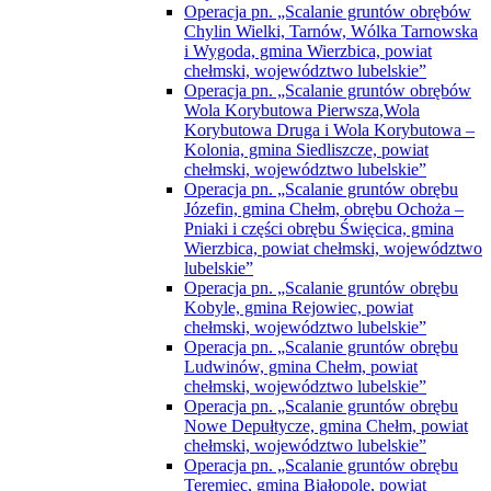
Operacja pn. „Scalanie gruntów obrębów
Chylin Wielki, Tarnów, Wólka Tarnowska
i Wygoda, gmina Wierzbica, powiat
chełmski, województwo lubelskie”
Operacja pn. „Scalanie gruntów obrębów
Wola Korybutowa Pierwsza,Wola
Korybutowa Druga i Wola Korybutowa –
Kolonia, gmina Siedliszcze, powiat
chełmski, województwo lubelskie”
Operacja pn. „Scalanie gruntów obrębu
Józefin, gmina Chełm, obrębu Ochoża –
Pniaki i części obrębu Święcica, gmina
Wierzbica, powiat chełmski, województwo
lubelskie”
Operacja pn. „Scalanie gruntów obrębu
Kobyle, gmina Rejowiec, powiat
chełmski, województwo lubelskie”
Operacja pn. „Scalanie gruntów obrębu
Ludwinów, gmina Chełm, powiat
chełmski, województwo lubelskie”
Operacja pn. „Scalanie gruntów obrębu
Nowe Depułtycze, gmina Chełm, powiat
chełmski, województwo lubelskie”
Operacja pn. „Scalanie gruntów obrębu
Teremiec, gmina Białopole, powiat