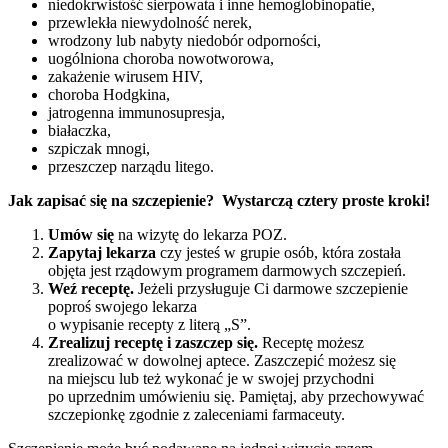
niedokrwistość sierpowata i inne hemoglobinopatie,
przewlekła niewydolność nerek,
wrodzony lub nabyty niedobór odporności,
uogólniona choroba nowotworowa,
zakażenie wirusem HIV,
choroba Hodgkina,
jatrogenna immunosupresja,
białaczka,
szpiczak mnogi,
przeszczep narządu litego.
Jak zapisać się na szczepienie?
Wystarczą cztery proste kroki!
Umów się
na wizytę do lekarza POZ.
Zapytaj lekarza
czy jesteś w grupie osób, która została
objęta jest rządowym programem darmowych szczepień.
Weź receptę.
Jeżeli przysługuje Ci darmowe szczepienie
poproś swojego lekarza
o wypisanie recepty z literą „S”.
Zrealizuj receptę i zaszczep się.
Receptę możesz
zrealizować w dowolnej aptece. Zaszczepić możesz się
na miejscu lub też wykonać je w swojej przychodni
po uprzednim umówieniu się. Pamiętaj, aby przechowywać
szczepionkę zgodnie z zaleceniami farmaceuty.