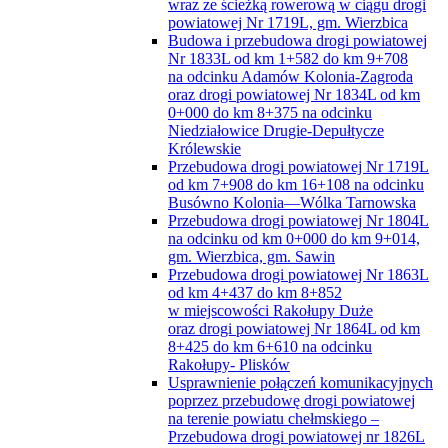
wraz ze ścieżką rowerową w ciągu drogi
powiatowej Nr 1719L, gm. Wierzbica
Budowa i przebudowa drogi powiatowej
Nr 1833L od km 1+582 do km 9+708
na odcinku Adamów Kolonia-Zagroda
oraz drogi powiatowej Nr 1834L od km
0+000 do km 8+375 na odcinku
Niedziałowice Drugie-Depułtycze
Królewskie
Przebudowa drogi powiatowej Nr 1719L
od km 7+908 do km 16+108 na odcinku
Busówno Kolonia—Wólka Tarnowska
Przebudowa drogi powiatowej Nr 1804L
na odcinku od km 0+000 do km 9+014,
gm. Wierzbica, gm. Sawin
Przebudowa drogi powiatowej Nr 1863L
od km 4+437 do km 8+852
w miejscowości Rakołupy Duże
oraz drogi powiatowej Nr 1864L od km
8+425 do km 6+610 na odcinku
Rakołupy- Plisków
Usprawnienie połączeń komunikacyjnych
poprzez przebudowę drogi powiatowej
na terenie powiatu chełmskiego –
Przebudowa drogi powiatowej nr 1826L