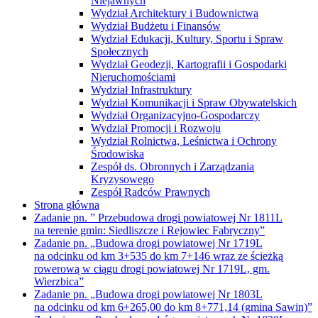
Niejawnych
Wydział Architektury i Budownictwa
Wydział Budżetu i Finansów
Wydział Edukacji, Kultury, Sportu i Spraw
Społecznych
Wydział Geodezji, Kartografii i Gospodarki
Nieruchomościami
Wydział Infrastruktury
Wydział Komunikacji i Spraw Obywatelskich
Wydział Organizacyjno-Gospodarczy
Wydział Promocji i Rozwoju
Wydział Rolnictwa, Leśnictwa i Ochrony
Środowiska
Zespół ds. Obronnych i Zarządzania
Kryzysowego
Zespół Radców Prawnych
Strona główna
Zadanie pn. ” Przebudowa drogi powiatowej Nr 1811L
na terenie gmin: Siedliszcze i Rejowiec Fabryczny”
Zadanie pn. „Budowa drogi powiatowej Nr 1719L
na odcinku od km 3+535 do km 7+146 wraz ze ścieżką
rowerową w ciągu drogi powiatowej Nr 1719L, gm.
Wierzbica”
Zadanie pn. „Budowa drogi powiatowej Nr 1803L
na odcinku od km 6+265,00 do km 8+771,14 (gmina Sawin)”