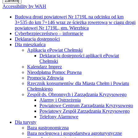
Zamknij
Accessibility by WAH
Budowa drogi powiatowej Nr 1719L na odcinku od km
3+535 do km 7+146 wraz ze ścieżką rowerową w ciągu drogi
powiatowej Nr 1719L, gm. Wierzbica
Cyberbezpieczeństwo – informacje
Deklaracja dostępności
Dla mieszkańca
Aplikacja ePowiat Chełmski
Deklaracja dostępności aplikacji ePowiat
Chełmski
Kalendarz Imprez
Nieodpłatna Pomoc Prawna
Promocja Zdrowia
Rzecznik konsumentów dla Miasta Chełm i Powiatu
Chełmskiego
Zespół ds. Obronnych i Zarządzania Kryzysowego
Alarmy i Ostrzeżenia
Powiatowe Centrum Zarządzania Kryzysowego
Powiatowy Zespół Zarządzania Kryzysowego
Telefony Alarmowe
Dla turysty
Baza gastronomiczna
Baza noclegowa i gospodarstwa agroturystyczne