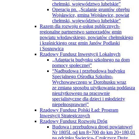
chełmski, województwo lubelskie”
Operacja pn. „Scalanie gruntów obrębu
Wojsławice, gmina Wojsławice, powiat
chełmski, województwo lubelskie”
Razem dla rozwoju e-usług publicznych-
regionalne partnerstwo samorządów gmin
powiatu włodawskiego, powiatów chełmskiego
i kraśnickiego oraz gmin Janów Podlaski
i Sosnowica
Rządowy Fundusz Inwestycji Lokalnych
„Adaptacja budynku szkolnego na dom
pomocy społecznej”
“Nadbudowa i przebudowa budynku
Specjalnego Ośrodka Szkolno-
Wychowawczego w Dorohusku wraz
ze zmianą sposobu użytkowania poddasza
nieużytkowego na pracownie
specjalistyczne dla dzieci i młodzieży
niepełnosprawnej”
Rządowy Fundusz Polski Ład: Program
Inwestycji Strategicznych
Rządowy Fundusz Rozwoju Dróg
Budowa i przebudowa drogi powiatowej
Nr 1805L od km 8+700 do km 20+180,01
na odcinku Święcica- Czułczyce Duże