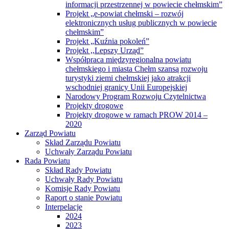
informacji przestrzennej w powiecie chełmskim”
Projekt „e-powiat chełmski – rozwój
elektronicznych usług publicznych w powiecie
chełmskim”
Projekt „Kuźnia pokoleń”
Projekt ,,Lepszy Urząd”
Współpraca międzyregionalna powiatu
chełmskiego i miasta Chełm szansą rozwoju
turystyki ziemi chełmskiej jako atrakcji
wschodniej granicy Unii Europejskiej
Narodowy Program Rozwoju Czytelnictwa
Projekty drogowe
Projekty drogowe w ramach PROW 2014 –
2020
Zarząd Powiatu
Skład Zarządu Powiatu
Uchwały Zarządu Powiatu
Rada Powiatu
Skład Rady Powiatu
Uchwały Rady Powiatu
Komisje Rady Powiatu
Raport o stanie Powiatu
Interpelacje
2024
2023