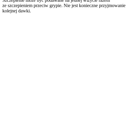
Szczepienie może być podawane na jednej wizycie razem
ze szczepieniem przeciw grypie. Nie jest konieczne przyjmowanie
kolejnej dawki.