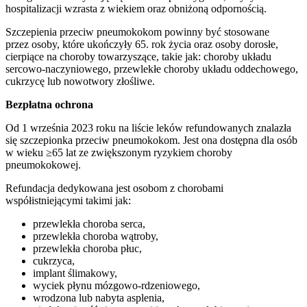
hospitalizacji wzrasta z wiekiem oraz obniżoną odpornością.
Szczepienia przeciw pneumokokom powinny być stosowane
przez osoby, które ukończyły 65. rok życia oraz osoby dorosłe,
cierpiące na choroby towarzyszące, takie jak: choroby układu
sercowo-naczyniowego, przewlekłe choroby układu oddechowego,
cukrzycę lub nowotwory złośliwe.
Bezpłatna ochrona
Od 1 września 2023 roku na liście leków refundowanych znalazła
się szczepionka przeciw pneumokokom. Jest ona dostępna dla osób
w wieku ≥65 lat ze zwiększonym ryzykiem choroby
pneumokokowej.
Refundacja dedykowana jest osobom z chorobami
współistniejącymi takimi jak:
przewlekła choroba serca,
przewlekła choroba wątroby,
przewlekła choroba płuc,
cukrzyca,
implant ślimakowy,
wyciek płynu mózgowo-rdzeniowego,
wrodzona lub nabyta asplenia,