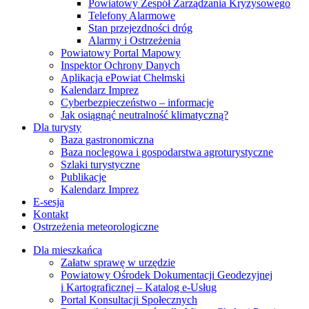
Powiatowy Zespół Zarządzania Kryzysowego
Telefony Alarmowe
Stan przejezdności dróg
Alarmy i Ostrzeżenia
Powiatowy Portal Mapowy
Inspektor Ochrony Danych
Aplikacja ePowiat Chełmski
Kalendarz Imprez
Cyberbezpieczeństwo – informacje
Jak osiągnąć neutralność klimatyczną?
Dla turysty
Baza gastronomiczna
Baza noclegowa i gospodarstwa agroturystyczne
Szlaki turystyczne
Publikacje
Kalendarz Imprez
E-sesja
Kontakt
Ostrzeżenia meteorologiczne
Dla mieszkańca
Załatw sprawę w urzędzie
Powiatowy Ośrodek Dokumentacji Geodezyjnej
i Kartograficznej – Katalog e-Usług
Portal Konsultacji Społecznych