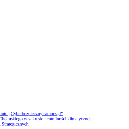
antu „Cyberbezpieczny samorząd”
ełmskiego w zakresie neutralności klimatycznej
 Strategicznych