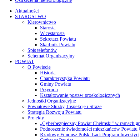
Ostrzeżenia meteorologiczne
Aktualności
STAROSTWO
Kierownictwo
Starosta
Wicestarosta
Sekretarz Powiatu
Skarbnik Powiatu
Spis telefonów
Schemat Organizacyjny
POWIAT
O Powiecie
Historia
Charakterystyka Powiatu
Gminy Powiatu
Przyroda
Kształtowanie postaw proekologicznych
Jednostki Organizacyjne
Powiatowe Służby, Inspekcje i Straże
Strategia Rozwoju Powiatu
Projekty
„Cyberbezpieczny Powiat Chełmski” w ramach gr
Podnoszenie świadomości mieszkańców Powiatu Ch
Rządowy Fundusz Polski Ład: Program Inwestycji