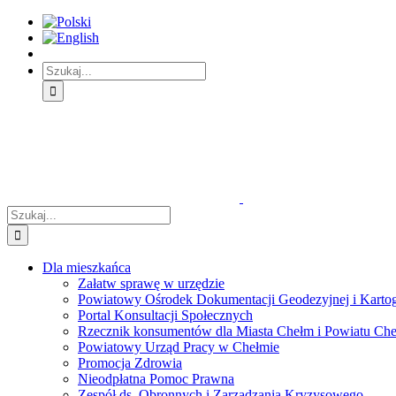
Skip
Skip
Skip
to:
to:
to:
Treść
Menu
Menu
główna
główne
dodatkowe
Szukaj
Śledź
E-
Facebook
BIP
Instagram
sprawę
PUAP
Szukaj
Dla mieszkańca
Załatw sprawę w urzędzie
Powiatowy Ośrodek Dokumentacji Geodezyjnej i Kartogr
Portal Konsultacji Społecznych
Rzecznik konsumentów dla Miasta Chełm i Powiatu Ch
Powiatowy Urząd Pracy w Chełmie
Promocja Zdrowia
Nieodpłatna Pomoc Prawna
Zespół ds. Obronnych i Zarządzania Kryzysowego