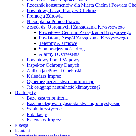
Rzecznik konsumentów dla Miasta Chełm i Powiatu Ch
Powiatowy Urząd Pracy w Chełmie
Promocja Zdrowia
Nieodpłatna Pomoc Prawna
Zespół ds. Obronnych i Zarządzania Kryzysowego
Powiatowe Centrum Zarządzania Kryzysowego
Powiatowy Zespół Zarządzania Kryzysowego
Telefony Alarmowe
Stan przejezdności dróg
Alarmy i Ostrzeżenia
Powiatowy Portal Mapowy
Inspektor Ochrony Danych
Aplikacja ePowiat Chełmski
Kalendarz Imprez
Cyberbezpieczeństwo – informacje
Jak osiągnąć neutralność klimatyczną?
Dla turysty
Baza gastronomiczna
Baza noclegowa i gospodarstwa agroturystyczne
Szlaki turystyczne
Publikacje
Kalendarz Imprez
E-sesja
Kontakt