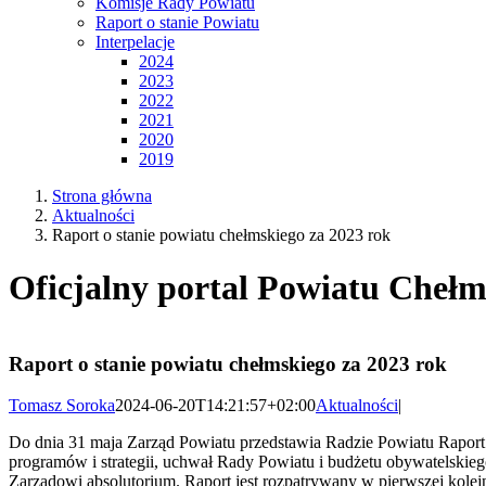
Komisje Rady Powiatu
Raport o stanie Powiatu
Interpelacje
2024
2023
2022
2021
2020
2019
Strona główna
Aktualności
Raport o stanie powiatu chełmskiego za 2023 rok
Oficjalny portal Powiatu Chełm
Raport o stanie powiatu chełmskiego za 2023 rok
Tomasz Soroka
2024-06-20T14:21:57+02:00
Aktualności
|
Do dnia 31 maja Zarząd Powiatu przedstawia Radzie Powiatu Raport 
programów i strategii, uchwał Rady Powiatu i budżetu obywatelskiego
Zarządowi absolutorium. Raport jest rozpatrywany w pierwszej kolej