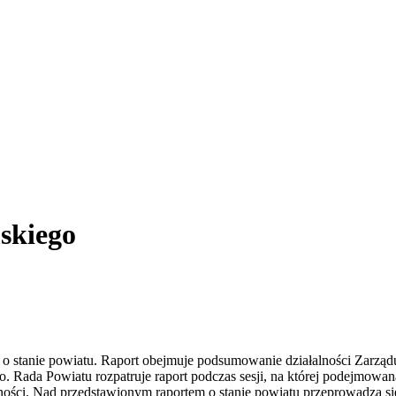
skiego
o stanie powiatu. Raport obejmuje podsumowanie działalności Zarządu
. Rada Powiatu rozpatruje raport podczas sesji, na której podejmowan
ności. Nad przedstawionym raportem o stanie powiatu przeprowadza si