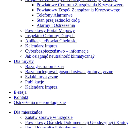
Powiatowe Centrum Zarządzania Kryzysowego
Powiatowy Zespół Zarządzania Kryzysowego
Telefony Alarmowe
Stan przejezdności dróg
Alarmy i Ostrzeżenia
Powiatowy Portal Mapowy
Inspektor Ochrony Danych
Aplikacja ePowiat Chełmski
Kalendarz Imprez
Cyberbezpieczeństwo – informacje
Jak osiągnąć neutralność klimatyczną?
Dla turysty
Baza gastronomiczna
Baza noclegowa i gospodarstwa agroturystyczne
Szlaki turystyczne
Publikacje
Kalendarz Imprez
E-sesja
Kontakt
Ostrzeżenia meteorologiczne
Dla mieszkańca
Załatw sprawę w urzędzie
Powiatowy Ośrodek Dokumentacji Geodezyjnej i Kartogr
Portal Konsultacji Społecznych