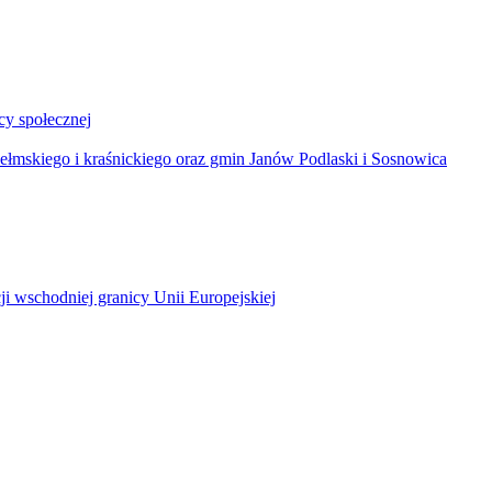
y społecznej
łmskiego i kraśnickiego oraz gmin Janów Podlaski i Sosnowica
ji wschodniej granicy Unii Europejskiej