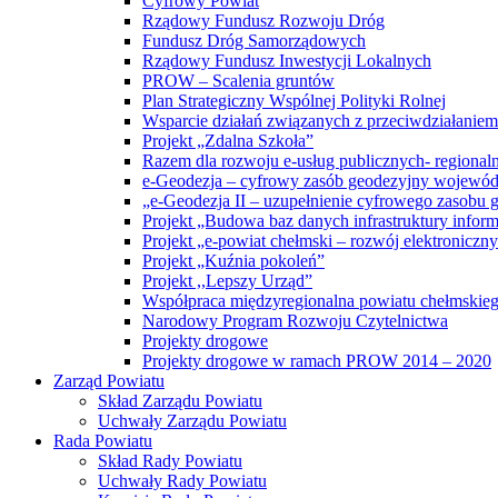
Cyfrowy Powiat
Rządowy Fundusz Rozwoju Dróg
Fundusz Dróg Samorządowych
Rządowy Fundusz Inwestycji Lokalnych
PROW – Scalenia gruntów
Plan Strategiczny Wspólnej Polityki Rolnej
Wsparcie działań związanych z przeciwdziałanie
Projekt „Zdalna Szkoła”
Razem dla rozwoju e-usług publicznych- regiona
e-Geodezja – cyfrowy zasób geodezyjny wojewód
„e-Geodezja II – uzupełnienie cyfrowego zasobu
Projekt „Budowa baz danych infrastruktury inform
Projekt „e-powiat chełmski – rozwój elektronicz
Projekt „Kuźnia pokoleń”
Projekt ,,Lepszy Urząd”
Współpraca międzyregionalna powiatu chełmskiego 
Narodowy Program Rozwoju Czytelnictwa
Projekty drogowe
Projekty drogowe w ramach PROW 2014 – 2020
Zarząd Powiatu
Skład Zarządu Powiatu
Uchwały Zarządu Powiatu
Rada Powiatu
Skład Rady Powiatu
Uchwały Rady Powiatu