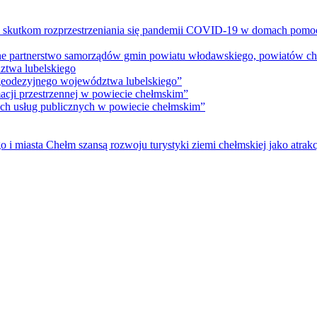
m skutkom rozprzestrzeniania się pandemii COVID-19 w domach pomoc
lne partnerstwo samorządów gmin powiatu włodawskiego, powiatów che
ztwa lubelskiego
 geodezyjnego województwa lubelskiego”
acji przestrzennej w powiecie chełmskim”
nych usług publicznych w powiecie chełmskim”
i miasta Chełm szansą rozwoju turystyki ziemi chełmskiej jako atrakc