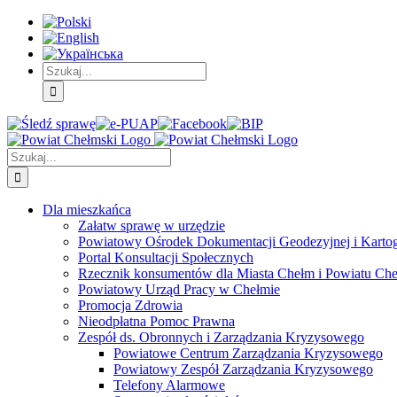
Skip
Skip
Skip
to:
to:
to:
Treść
Menu
Menu
główna
główne
dodatkowe
Szukaj
Śledź
E-
Facebook
BIP
Instagram
sprawę
PUAP
Szukaj
Dla mieszkańca
Załatw sprawę w urzędzie
Powiatowy Ośrodek Dokumentacji Geodezyjnej i Kartogr
Portal Konsultacji Społecznych
Rzecznik konsumentów dla Miasta Chełm i Powiatu Ch
Powiatowy Urząd Pracy w Chełmie
Promocja Zdrowia
Nieodpłatna Pomoc Prawna
Zespół ds. Obronnych i Zarządzania Kryzysowego
Powiatowe Centrum Zarządzania Kryzysowego
Powiatowy Zespół Zarządzania Kryzysowego
Telefony Alarmowe