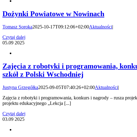
Dożynki Powiatowe w Nowinach
Tomasz Soroka
2025-10-17T09:12:06+02:00
Aktualności
|
Czytaj dalej
05.09
2025
Zajęcia z robotyki i programowania, konk
szkół z Polski Wschodniej
Justyna Grzegółka
2025-09-05T07:40:26+02:00
Aktualności
|
Zajęcia z robotyki i programowania, konkurs i nagrody – rusza proje
projektu edukacyjnego „Lekcja [...]
Czytaj dalej
03.09
2025