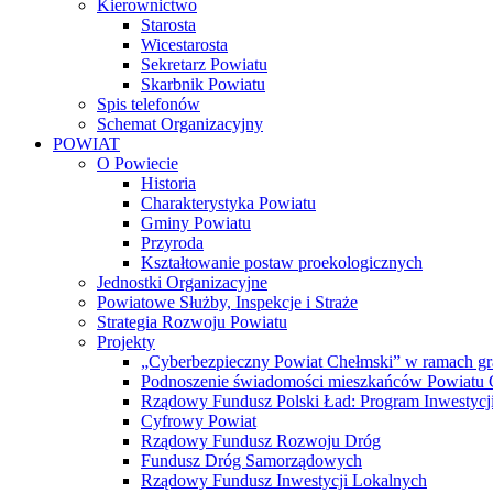
Kierownictwo
Starosta
Wicestarosta
Sekretarz Powiatu
Skarbnik Powiatu
Spis telefonów
Schemat Organizacyjny
POWIAT
O Powiecie
Historia
Charakterystyka Powiatu
Gminy Powiatu
Przyroda
Kształtowanie postaw proekologicznych
Jednostki Organizacyjne
Powiatowe Służby, Inspekcje i Straże
Strategia Rozwoju Powiatu
Projekty
„Cyberbezpieczny Powiat Chełmski” w ramach gr
Podnoszenie świadomości mieszkańców Powiatu Ch
Rządowy Fundusz Polski Ład: Program Inwestycji
Cyfrowy Powiat
Rządowy Fundusz Rozwoju Dróg
Fundusz Dróg Samorządowych
Rządowy Fundusz Inwestycji Lokalnych