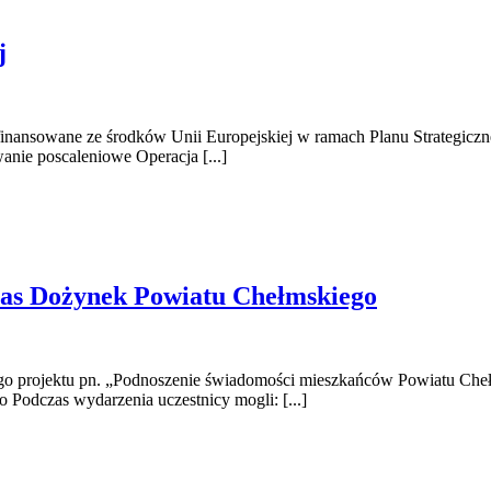
j
ansowane ze środków Unii Europejskiej w ramach Planu Strategiczneg
anie poscaleniowe Operacja [...]
zas Dożynek Powiatu Chełmskiego
go projektu pn. „Podnoszenie świadomości mieszkańców Powiatu Chełm
Podczas wydarzenia uczestnicy mogli: [...]