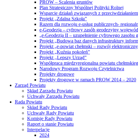
PROW – Scalenia gruntów
Plan Strategiczny Wspólnej Polityki Rolnej
Wsparcie działań związanych z przeciwdziałanie
Projekt „Zdalna Szkoła”
Razem dla rozwoju e-usług publicznych- regiona
e-Geodezja – cyfrowy zasób geodezyjny wojewód
„e-Geodezja II – uzupełnienie cyfrowego zasobu
Projekt „Budowa baz danych infrastruktury inform
Projekt „e-powiat chełmski – rozwój elektronicz
Projekt „Kuźnia pokoleń”
Projekt ,,Lepszy Urząd”
Współpraca międzyregionalna powiatu chełmskiego 
Narodowy Program Rozwoju Czytelnictwa
Projekty drogowe
Projekty drogowe w ramach PROW 2014 – 2020
Zarząd Powiatu
Skład Zarządu Powiatu
Uchwały Zarządu Powiatu
Rada Powiatu
Skład Rady Powiatu
Uchwały Rady Powiatu
Komisje Rady Powiatu
Raport o stanie Powiatu
Interpelacje
2024