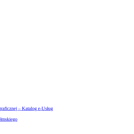
aficznej – Katalog e-Usług
ełmskiego