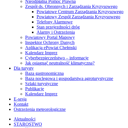
Nieodpłatna Pomoc Prawna
Zespół ds. Obronnych i Zarządzania Kryzysowego
Powiatowe Centrum Zarządzania Kryzysowego
Powiatowy Zespół Zarządzania Kryzysowego
Telefony Alarmowe
Stan przejezdności dróg
Alarmy i Ostrzeżenia
Powiatowy Portal Mapowy
Inspektor Ochrony Danych
Aplikacja ePowiat Chełmski
Kalendarz Imprez
Cyberbezpieczeństwo – informacje
Jak osiągnąć neutralność klimatyczną?
Dla turysty
Baza gastronomiczna
Baza noclegowa i gospodarstwa agroturystyczne
Szlaki turystyczne
Publikacje
Kalendarz Imprez
E-sesja
Kontakt
Ostrzeżenia meteorologiczne
Aktualności
STAROSTWO