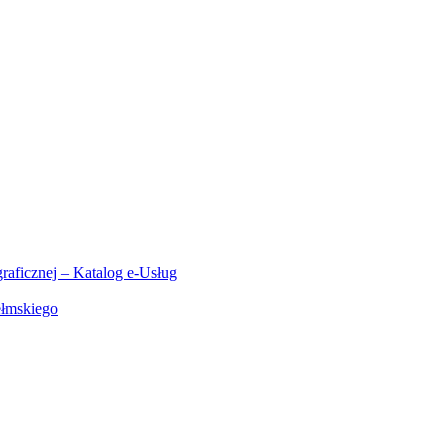
aficznej – Katalog e-Usług
ełmskiego