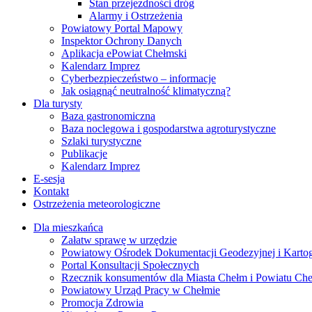
Stan przejezdności dróg
Alarmy i Ostrzeżenia
Powiatowy Portal Mapowy
Inspektor Ochrony Danych
Aplikacja ePowiat Chełmski
Kalendarz Imprez
Cyberbezpieczeństwo – informacje
Jak osiągnąć neutralność klimatyczną?
Dla turysty
Baza gastronomiczna
Baza noclegowa i gospodarstwa agroturystyczne
Szlaki turystyczne
Publikacje
Kalendarz Imprez
E-sesja
Kontakt
Ostrzeżenia meteorologiczne
Dla mieszkańca
Załatw sprawę w urzędzie
Powiatowy Ośrodek Dokumentacji Geodezyjnej i Kartogr
Portal Konsultacji Społecznych
Rzecznik konsumentów dla Miasta Chełm i Powiatu Ch
Powiatowy Urząd Pracy w Chełmie
Promocja Zdrowia