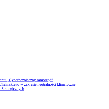
antu „Cyberbezpieczny samorząd”
ełmskiego w zakresie neutralności klimatycznej
 Strategicznych