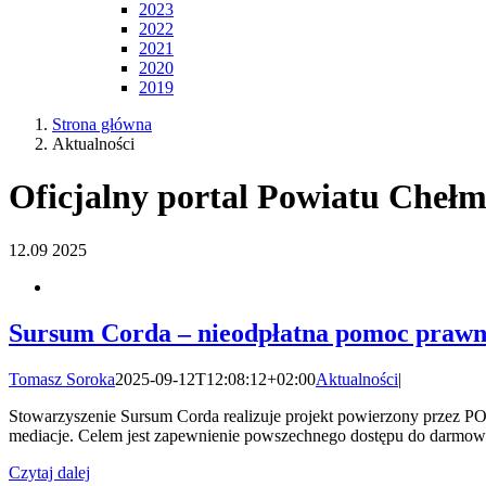
2023
2022
2021
2020
2019
Strona główna
Aktualności
Oficjalny portal Powiatu Chełm
12.09
2025
Sursum Corda – nieodpłatna pomoc prawną
Tomasz Soroka
2025-09-12T12:08:12+02:00
Aktualności
|
Stowarzyszenie Sursum Corda realizuje projekt powierzony przez
mediacje. Celem jest zapewnienie powszechnego dostępu do darmow
Czytaj dalej