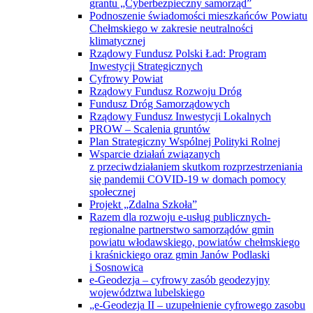
grantu „Cyberbezpieczny samorząd”
Podnoszenie świadomości mieszkańców Powiatu
Chełmskiego w zakresie neutralności
klimatycznej
Rządowy Fundusz Polski Ład: Program
Inwestycji Strategicznych
Cyfrowy Powiat
Rządowy Fundusz Rozwoju Dróg
Fundusz Dróg Samorządowych
Rządowy Fundusz Inwestycji Lokalnych
PROW – Scalenia gruntów
Plan Strategiczny Wspólnej Polityki Rolnej
Wsparcie działań związanych
z przeciwdziałaniem skutkom rozprzestrzeniania
się pandemii COVID-19 w domach pomocy
społecznej
Projekt „Zdalna Szkoła”
Razem dla rozwoju e-usług publicznych-
regionalne partnerstwo samorządów gmin
powiatu włodawskiego, powiatów chełmskiego
i kraśnickiego oraz gmin Janów Podlaski
i Sosnowica
e-Geodezja – cyfrowy zasób geodezyjny
województwa lubelskiego
„e-Geodezja II – uzupełnienie cyfrowego zasobu