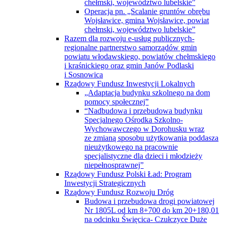
chełmski, województwo lubelskie”
Operacja pn. „Scalanie gruntów obrębu
Wojsławice, gmina Wojsławice, powiat
chełmski, województwo lubelskie”
Razem dla rozwoju e-usług publicznych-
regionalne partnerstwo samorządów gmin
powiatu włodawskiego, powiatów chełmskiego
i kraśnickiego oraz gmin Janów Podlaski
i Sosnowica
Rządowy Fundusz Inwestycji Lokalnych
„Adaptacja budynku szkolnego na dom
pomocy społecznej”
“Nadbudowa i przebudowa budynku
Specjalnego Ośrodka Szkolno-
Wychowawczego w Dorohusku wraz
ze zmianą sposobu użytkowania poddasza
nieużytkowego na pracownie
specjalistyczne dla dzieci i młodzieży
niepełnosprawnej”
Rządowy Fundusz Polski Ład: Program
Inwestycji Strategicznych
Rządowy Fundusz Rozwoju Dróg
Budowa i przebudowa drogi powiatowej
Nr 1805L od km 8+700 do km 20+180,01
na odcinku Święcica- Czułczyce Duże