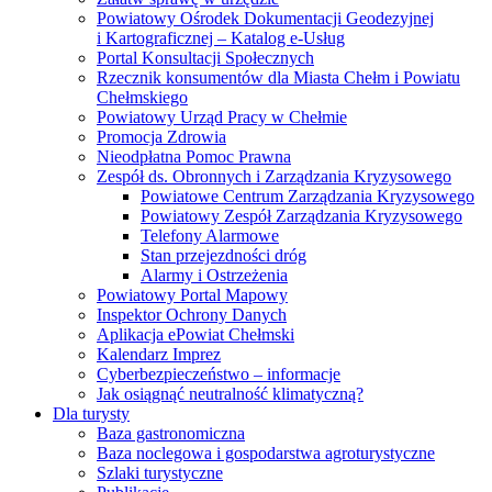
Powiatowy Ośrodek Dokumentacji Geodezyjnej
i Kartograficznej – Katalog e-Usług
Portal Konsultacji Społecznych
Rzecznik konsumentów dla Miasta Chełm i Powiatu
Chełmskiego
Powiatowy Urząd Pracy w Chełmie
Promocja Zdrowia
Nieodpłatna Pomoc Prawna
Zespół ds. Obronnych i Zarządzania Kryzysowego
Powiatowe Centrum Zarządzania Kryzysowego
Powiatowy Zespół Zarządzania Kryzysowego
Telefony Alarmowe
Stan przejezdności dróg
Alarmy i Ostrzeżenia
Powiatowy Portal Mapowy
Inspektor Ochrony Danych
Aplikacja ePowiat Chełmski
Kalendarz Imprez
Cyberbezpieczeństwo – informacje
Jak osiągnąć neutralność klimatyczną?
Dla turysty
Baza gastronomiczna
Baza noclegowa i gospodarstwa agroturystyczne
Szlaki turystyczne