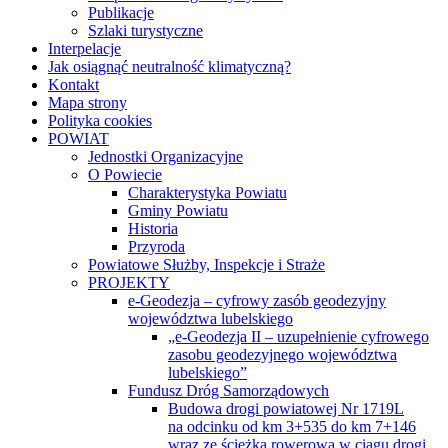
Publikacje
Szlaki turystyczne
Interpelacje
Jak osiągnąć neutralność klimatyczną?
Kontakt
Mapa strony
Polityka cookies
POWIAT
Jednostki Organizacyjne
O Powiecie
Charakterystyka Powiatu
Gminy Powiatu
Historia
Przyroda
Powiatowe Służby, Inspekcje i Straże
PROJEKTY
e-Geodezja – cyfrowy zasób geodezyjny
województwa lubelskiego
„e-Geodezja II – uzupełnienie cyfrowego
zasobu geodezyjnego województwa
lubelskiego”
Fundusz Dróg Samorządowych
Budowa drogi powiatowej Nr 1719L
na odcinku od km 3+535 do km 7+146
wraz ze ścieżką rowerową w ciągu drogi