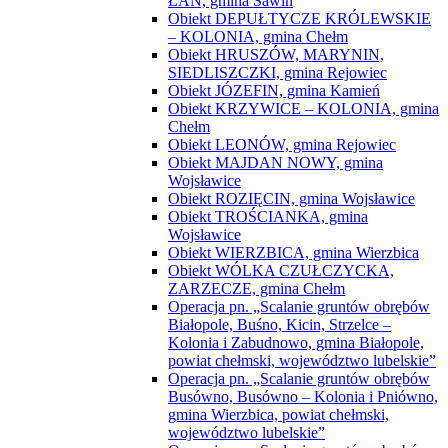
ŁAN, gmina Sawin
Obiekt DEPUŁTYCZE KRÓLEWSKIE
– KOLONIA, gmina Chełm
Obiekt HRUSZÓW, MARYNIN,
SIEDLISZCZKI, gmina Rejowiec
Obiekt JÓZEFIN, gmina Kamień
Obiekt KRZYWICE – KOLONIA, gmina
Chełm
Obiekt LEONÓW, gmina Rejowiec
Obiekt MAJDAN NOWY, gmina
Wojsławice
Obiekt ROZIĘCIN, gmina Wojsławice
Obiekt TROŚCIANKA, gmina
Wojsławice
Obiekt WIERZBICA, gmina Wierzbica
Obiekt WÓLKA CZUŁCZYCKA,
ZARZECZE, gmina Chełm
Operacja pn. „Scalanie gruntów obrębów
Białopole, Buśno, Kicin, Strzelce –
Kolonia i Zabudnowo, gmina Białopole,
powiat chełmski, województwo lubelskie”
Operacja pn. „Scalanie gruntów obrębów
Busówno, Busówno – Kolonia i Pniówno,
gmina Wierzbica, powiat chełmski,
województwo lubelskie”