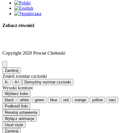
Zobacz również
Copyright 2020 Powiat Chełmski
Zamknij
Zmień rozmiar czcionki
A-
A+
Domyślny rozmiar czcionki
Wysoki kontrast
Wybierz kolor
black
white
green
blue
red
orange
yellow
navi
Podkreśl linki
Resetuj ustawienia
Wyłącz animacje
Usuń style
Zamknij