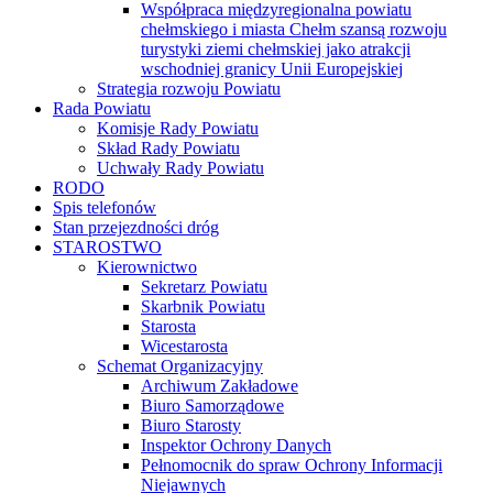
Współpraca międzyregionalna powiatu
chełmskiego i miasta Chełm szansą rozwoju
turystyki ziemi chełmskiej jako atrakcji
wschodniej granicy Unii Europejskiej
Strategia rozwoju Powiatu
Rada Powiatu
Komisje Rady Powiatu
Skład Rady Powiatu
Uchwały Rady Powiatu
RODO
Spis telefonów
Stan przejezdności dróg
STAROSTWO
Kierownictwo
Sekretarz Powiatu
Skarbnik Powiatu
Starosta
Wicestarosta
Schemat Organizacyjny
Archiwum Zakładowe
Biuro Samorządowe
Biuro Starosty
Inspektor Ochrony Danych
Pełnomocnik do spraw Ochrony Informacji
Niejawnych