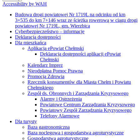
Accessibility by WAH
Budowa drogi powiatowej Nr 1719L na odcinku od km
3+535 do km 7+146 wraz ze ścieżką rowerową w ciągu drogi
powiatowej Nr 1719L, gm. Wierzbica
Cyberbezpieczeństwo – informacje
Deklaracja dostępności
Dla mieszkańca
Aplikacja ePowiat Chełmski
Deklaracja dostępności aplikacji ePowiat
Chełmski
Kalendarz Imprez
Nieodpłatna Pomoc Prawna
Promocja Zdrowia
Rzecznik konsumentów dla Miasta Chełm i Powiatu
Chełmskiego
Zespół ds. Obronnych i Zarządzania Kryzysowego
Alarmy i Ostrzeżenia
Powiatowe Centrum Zarządzania Kryzysowego
Powiatowy Zespół Zarządzania Kryzysowego
Telefony Alarmowe
Dla turysty
Baza gastronomiczna
Baza noclegowa i gospodarstwa agroturystyczne
Gospodarstwa agroturystyczne