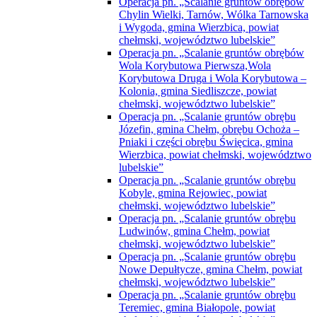
Operacja pn. „Scalanie gruntów obrębów
Chylin Wielki, Tarnów, Wólka Tarnowska
i Wygoda, gmina Wierzbica, powiat
chełmski, województwo lubelskie”
Operacja pn. „Scalanie gruntów obrębów
Wola Korybutowa Pierwsza,Wola
Korybutowa Druga i Wola Korybutowa –
Kolonia, gmina Siedliszcze, powiat
chełmski, województwo lubelskie”
Operacja pn. „Scalanie gruntów obrębu
Józefin, gmina Chełm, obrębu Ochoża –
Pniaki i części obrębu Święcica, gmina
Wierzbica, powiat chełmski, województwo
lubelskie”
Operacja pn. „Scalanie gruntów obrębu
Kobyle, gmina Rejowiec, powiat
chełmski, województwo lubelskie”
Operacja pn. „Scalanie gruntów obrębu
Ludwinów, gmina Chełm, powiat
chełmski, województwo lubelskie”
Operacja pn. „Scalanie gruntów obrębu
Nowe Depułtycze, gmina Chełm, powiat
chełmski, województwo lubelskie”
Operacja pn. „Scalanie gruntów obrębu
Teremiec, gmina Białopole, powiat