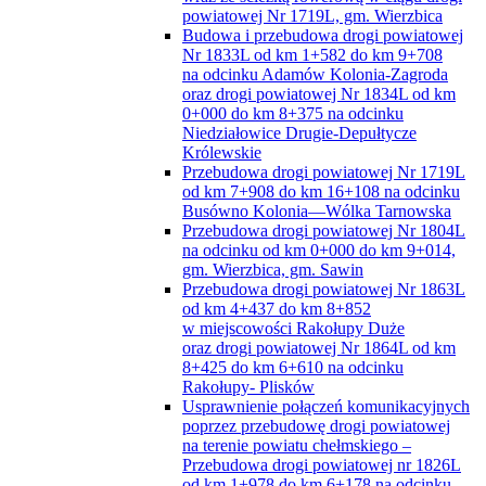
powiatowej Nr 1719L, gm. Wierzbica
Budowa i przebudowa drogi powiatowej
Nr 1833L od km 1+582 do km 9+708
na odcinku Adamów Kolonia-Zagroda
oraz drogi powiatowej Nr 1834L od km
0+000 do km 8+375 na odcinku
Niedziałowice Drugie-Depułtycze
Królewskie
Przebudowa drogi powiatowej Nr 1719L
od km 7+908 do km 16+108 na odcinku
Busówno Kolonia—Wólka Tarnowska
Przebudowa drogi powiatowej Nr 1804L
na odcinku od km 0+000 do km 9+014,
gm. Wierzbica, gm. Sawin
Przebudowa drogi powiatowej Nr 1863L
od km 4+437 do km 8+852
w miejscowości Rakołupy Duże
oraz drogi powiatowej Nr 1864L od km
8+425 do km 6+610 na odcinku
Rakołupy- Plisków
Usprawnienie połączeń komunikacyjnych
poprzez przebudowę drogi powiatowej
na terenie powiatu chełmskiego –
Przebudowa drogi powiatowej nr 1826L
od km 1+978 do km 6+178 na odcinku