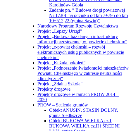
Karolinów- Gdola
Zadanie pn. ” Budowa drogi powiatowej
Nr 1730L na odcinku od km 7+795 do km
10+512,22 (gmina Sawin)”
Narodowy Program Rozwoju Czytelnictwa
Projekt ,,Lepszy Urząd”
Projekt „Budowa baz danych infrastruktury
informacji przestrzennej w powiecie chełmskim”
Projekt „e-powiat chełmski – rozwój
elektronicznych usług publicznych w powiecie
chełmskim”
Projekt „Kuźnia pokoleń”
Projekt „Podnoszenie świadomości mieszkańców
Powiatu Chełmskiego w zakresie neutralności
klimatycznej”
Projekt „Zdalna Szkoła”
Projekty drogowe
Projekty drogowe w ramach PROW 2014 –
2020
PROW – Scalenia gruntów
Obiekt ANUSIN, STASIN DOLNY,
gmina Siedliszcze
Obiekt BUKOWA WIELKA cz.I,
BUKOWA WIELKA cz.II i ŚREDNI