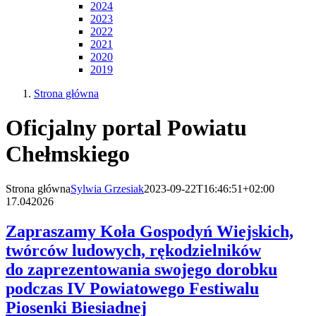
2024
2023
2022
2021
2020
2019
Strona główna
Oficjalny portal Powiatu
Chełmskiego
Strona główna
Sylwia Grzesiak
2023-09-22T16:46:51+02:00
17.04
2026
Zapraszamy Koła Gospodyń Wiejskich,
twórców ludowych, rękodzielników
do zaprezentowania swojego dorobku
podczas IV Powiatowego Festiwalu
Piosenki Biesiadnej