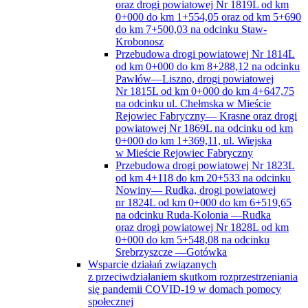
oraz drogi powiatowej Nr 1819L od km
0+000 do km 1+554,05 oraz od km 5+690
do km 7+500,03 na odcinku Staw-
Krobonosz
Przebudowa drogi powiatowej Nr 1814L
od km 0+000 do km 8+288,12 na odcinku
Pawłów—Liszno, drogi powiatowej
Nr 1815L od km 0+000 do km 4+647,75
na odcinku ul. Chełmska w Mieście
Rejowiec Fabryczny— Krasne oraz drogi
powiatowej Nr 1869L na odcinku od km
0+000 do km 1+369,11, ul. Wiejska
w Mieście Rejowiec Fabryczny
Przebudowa drogi powiatowej Nr 1823L
od km 4+118 do km 20+533 na odcinku
Nowiny— Rudka, drogi powiatowej
nr 1824L od km 0+000 do km 6+519,65
na odcinku Ruda-Kolonia —Rudka
oraz drogi powiatowej Nr 1828L od km
0+000 do km 5+548,08 na odcinku
Srebrzyszcze —Gotówka
Wsparcie działań związanych
z przeciwdziałaniem skutkom rozprzestrzeniania
się pandemii COVID-19 w domach pomocy
społecznej