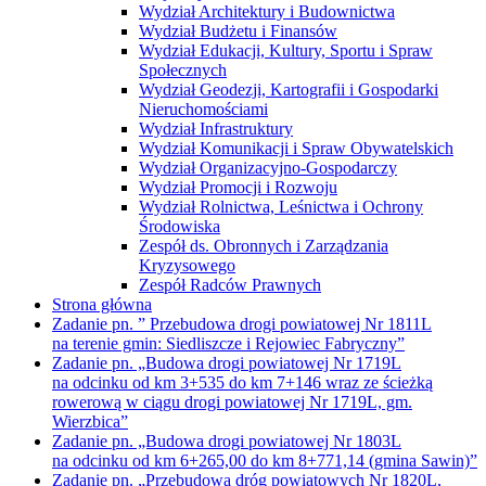
Wydział Architektury i Budownictwa
Wydział Budżetu i Finansów
Wydział Edukacji, Kultury, Sportu i Spraw
Społecznych
Wydział Geodezji, Kartografii i Gospodarki
Nieruchomościami
Wydział Infrastruktury
Wydział Komunikacji i Spraw Obywatelskich
Wydział Organizacyjno-Gospodarczy
Wydział Promocji i Rozwoju
Wydział Rolnictwa, Leśnictwa i Ochrony
Środowiska
Zespół ds. Obronnych i Zarządzania
Kryzysowego
Zespół Radców Prawnych
Strona główna
Zadanie pn. ” Przebudowa drogi powiatowej Nr 1811L
na terenie gmin: Siedliszcze i Rejowiec Fabryczny”
Zadanie pn. „Budowa drogi powiatowej Nr 1719L
na odcinku od km 3+535 do km 7+146 wraz ze ścieżką
rowerową w ciągu drogi powiatowej Nr 1719L, gm.
Wierzbica”
Zadanie pn. „Budowa drogi powiatowej Nr 1803L
na odcinku od km 6+265,00 do km 8+771,14 (gmina Sawin)”
Zadanie pn. „Przebudowa dróg powiatowych Nr 1820L,