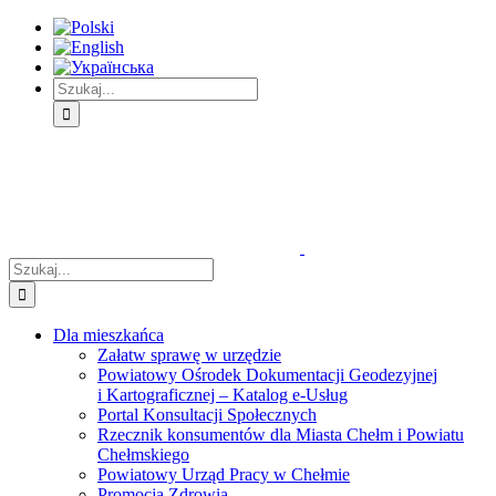
Skip
Skip
Skip
to:
to:
to:
Treść
Menu
Menu
główna
główne
dodatkowe
Szukaj
Śledź
E-
Facebook
BIP
Instagram
sprawę
PUAP
Szukaj
Dla mieszkańca
Załatw sprawę w urzędzie
Powiatowy Ośrodek Dokumentacji Geodezyjnej
i Kartograficznej – Katalog e-Usług
Portal Konsultacji Społecznych
Rzecznik konsumentów dla Miasta Chełm i Powiatu
Chełmskiego
Powiatowy Urząd Pracy w Chełmie
Promocja Zdrowia