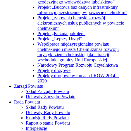
geodezyjnego województwa lubelskiego”
Projekt „Budowa baz danych infrastruktury
informacji przestrzennej w powiecie chełmskim”
Projekt „e-powiat chełmski – rozwój
elektronicznych usług publicznych w powiecie
chełmskim”
Projekt „Kuźnia pokoleń”
Projekt ,,Lepszy Urząd”
Współpraca międzyregionalna powiatu
chełmskiego i miasta Chełm szansą rozwoju
turystyki ziemi chełmskiej jako atrakcji
wschodniej granicy Unii Europejskiej
Narodowy Program Rozwoju Czytelnictwa
Projekty drogowe
Projekty drogowe w ramach PROW 2014 –
2020
Zarząd Powiatu
Skład Zarządu Powiatu
Uchwały Zarządu Powiatu
Rada Powiatu
Skład Rady Powiatu
Uchwały Rady Powiatu
Komisje Rady Powiatu
Raport o stanie Powiatu
Interpelacje