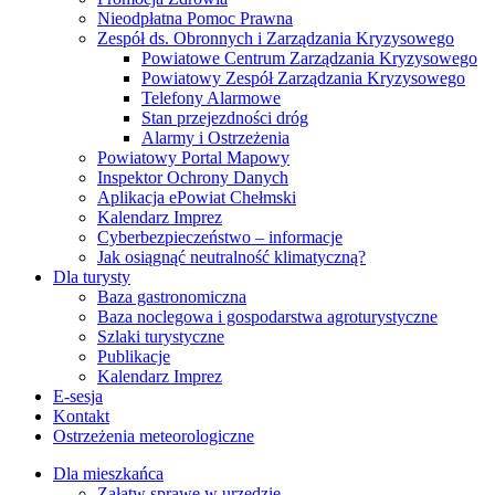
Nieodpłatna Pomoc Prawna
Zespół ds. Obronnych i Zarządzania Kryzysowego
Powiatowe Centrum Zarządzania Kryzysowego
Powiatowy Zespół Zarządzania Kryzysowego
Telefony Alarmowe
Stan przejezdności dróg
Alarmy i Ostrzeżenia
Powiatowy Portal Mapowy
Inspektor Ochrony Danych
Aplikacja ePowiat Chełmski
Kalendarz Imprez
Cyberbezpieczeństwo – informacje
Jak osiągnąć neutralność klimatyczną?
Dla turysty
Baza gastronomiczna
Baza noclegowa i gospodarstwa agroturystyczne
Szlaki turystyczne
Publikacje
Kalendarz Imprez
E-sesja
Kontakt
Ostrzeżenia meteorologiczne
Dla mieszkańca
Załatw sprawę w urzędzie