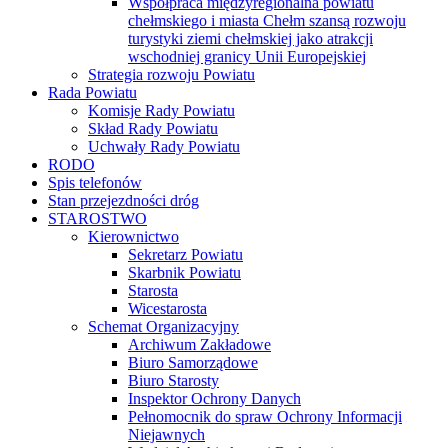
Współpraca międzyregionalna powiatu
chełmskiego i miasta Chełm szansą rozwoju
turystyki ziemi chełmskiej jako atrakcji
wschodniej granicy Unii Europejskiej
Strategia rozwoju Powiatu
Rada Powiatu
Komisje Rady Powiatu
Skład Rady Powiatu
Uchwały Rady Powiatu
RODO
Spis telefonów
Stan przejezdności dróg
STAROSTWO
Kierownictwo
Sekretarz Powiatu
Skarbnik Powiatu
Starosta
Wicestarosta
Schemat Organizacyjny
Archiwum Zakładowe
Biuro Samorządowe
Biuro Starosty
Inspektor Ochrony Danych
Pełnomocnik do spraw Ochrony Informacji
Niejawnych