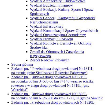
Wydział Architektury i Budownictwa
Wydział Budżetu i Finansów
Wydział Edukacji, Kultury, Sportu i Spraw
Społecznych
Wydział Geodezji, Kartografii i Gospodarki
Nieruchomościami
Wydział Infrastruktury
Wydział Komunikacji i Spraw Obywatelskich
Wydział Organizacyjno-Gospodarczy
Wydział Promocji i Rozwoju
Wydział Rolnictwa, Leśnictwa i Ochrony
Środowiska
Zespół ds. Obronnych i Zarządzania
Kryzysowego
Zespół Radców Prawnych
Strona główna
Zadanie pn. ” Przebudowa drogi powiatowej Nr 1811L
na terenie gmin: Siedliszcze i Rejowiec Fabryczny”
Zadanie pn. „Budowa drogi powiatowej Nr 1719L
na odcinku od km 3+535 do km 7+146 wraz ze ścieżką
rowerową w ciągu drogi powiatowej Nr 1719L, gm.
Wierzbica”
Zadanie pn. „Budowa drogi powiatowej Nr 1803L
na odcinku od km 6+265,00 do km 8+771,14 (gmina Sawin)”
Zadanie pn. „Przebudowa dróg powiatowych Nr 1820L,