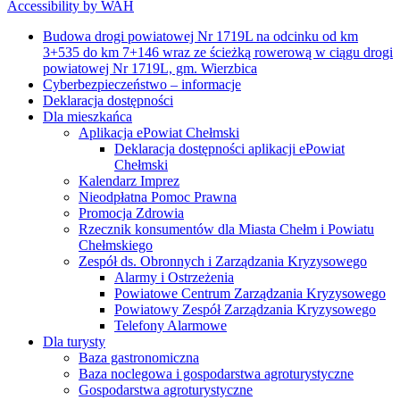
Accessibility by WAH
Budowa drogi powiatowej Nr 1719L na odcinku od km
3+535 do km 7+146 wraz ze ścieżką rowerową w ciągu drogi
powiatowej Nr 1719L, gm. Wierzbica
Cyberbezpieczeństwo – informacje
Deklaracja dostępności
Dla mieszkańca
Aplikacja ePowiat Chełmski
Deklaracja dostępności aplikacji ePowiat
Chełmski
Kalendarz Imprez
Nieodpłatna Pomoc Prawna
Promocja Zdrowia
Rzecznik konsumentów dla Miasta Chełm i Powiatu
Chełmskiego
Zespół ds. Obronnych i Zarządzania Kryzysowego
Alarmy i Ostrzeżenia
Powiatowe Centrum Zarządzania Kryzysowego
Powiatowy Zespół Zarządzania Kryzysowego
Telefony Alarmowe
Dla turysty
Baza gastronomiczna
Baza noclegowa i gospodarstwa agroturystyczne
Gospodarstwa agroturystyczne