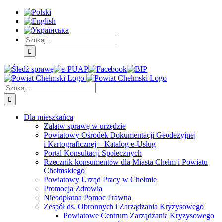
Skip
Skip
Skip
to:
to:
to:
Treść
Menu
Menu
główna
główne
dodatkowe
Szukaj
Śledź
E-
Facebook
BIP
Instagram
sprawę
PUAP
Szukaj
Dla mieszkańca
Załatw sprawę w urzędzie
Powiatowy Ośrodek Dokumentacji Geodezyjnej
i Kartograficznej – Katalog e-Usług
Portal Konsultacji Społecznych
Rzecznik konsumentów dla Miasta Chełm i Powiatu
Chełmskiego
Powiatowy Urząd Pracy w Chełmie
Promocja Zdrowia
Nieodpłatna Pomoc Prawna
Zespół ds. Obronnych i Zarządzania Kryzysowego
Powiatowe Centrum Zarządzania Kryzysowego