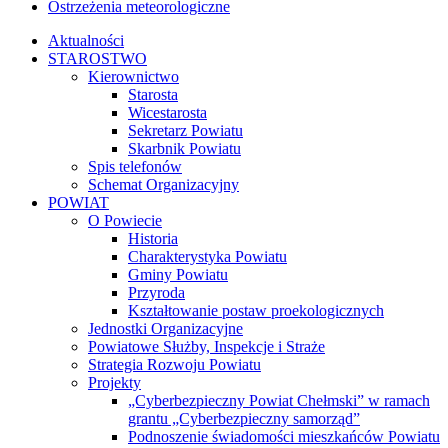
Ostrzeżenia meteorologiczne
Aktualności
STAROSTWO
Kierownictwo
Starosta
Wicestarosta
Sekretarz Powiatu
Skarbnik Powiatu
Spis telefonów
Schemat Organizacyjny
POWIAT
O Powiecie
Historia
Charakterystyka Powiatu
Gminy Powiatu
Przyroda
Kształtowanie postaw proekologicznych
Jednostki Organizacyjne
Powiatowe Służby, Inspekcje i Straże
Strategia Rozwoju Powiatu
Projekty
„Cyberbezpieczny Powiat Chełmski” w ramach
grantu „Cyberbezpieczny samorząd”
Podnoszenie świadomości mieszkańców Powiatu