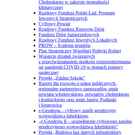
Chełmskiego w zakresie neutralności
klimatycznej
Rządowy Fundusz Polski Ład: Program
Inwestycji Strategicznych
Cyfrowy Powiat
Rządowy Fundusz Rozwoju Dróg
Fundusz Dróg Samorządowych
Rządowy Fundusz Inwestycji Lokalnych
PROW – Scalenia gruntów
Plan Strategiczny Wspólnej Polityki Rolnej
Wsparcie działań związanych
z przeciwdziałaniem skutkom rozprzestrzeniania
się pandemii COVID-19 w domach pomocy
społecznej
Projekt „Zdalna Szkoła”
Razem dla rozwoju e-usług publicznych-
regionalne partnerstwo samorządów gmin
powiatu włodawskiego, powiatów chełmskiego
i kraśnickiego oraz gmin Janów Podlaski
i Sosnowica
e-Geodezja – cyfrowy zasób geodezyjny
województwa lubelskiego
„e-Geodezja II – uzupełnienie cyfrowego zasobu
geodezyjnego województwa lubelskiego”
Projekt „Budowa baz danych infrastruktury