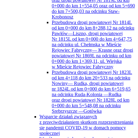
oraz drogi powiatowej Nr 1819L od km
0+000 do km 1+554,05 oraz od km 5+690
do km 7+500,03 na odcinku Staw-
Krobonosz
Przebudowa drogi powiatowej Nr 1814L
od km 0+000 do km 8+288,12 na odcinku
Pawłów—Liszno, drogi powiatowej
Nr 1815L od km 0+000 do km 4+647,75
na odcinku ul. Chełmska w Mieście
Rejowiec Fabryczny— Krasne oraz drogi
powiatowej Nr 1869L na odcinku od km
0+000 do km 1+369,11, ul. Wiejska
w Mieście Rejowiec Fabryczny
Przebudowa drogi powiatowej Nr 1823L
od km 4+118 do km 20+533 na odcinku
Nowiny— Rudka, drogi powiatowej
nr 1824L od km 0+000 do km 6+519,65
na odcinku Ruda-Kolonia —Rudka
oraz drogi powiatowej Nr 1828L od km
0+000 do km 5+548,08 na odcinku
Srebrzyszcze —Gotówka
Wsparcie działań związanych
z przeciwdziałaniem skutkom rozprzestrzeniania
się pandemii COVID-19 w domach pomocy
społecznej