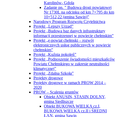
Karolinów- Gdola
Zadanie pn. ” Budowa drogi powiatowej
Nr 1730L na odcinku od km 7+795 do km
10+512,22 (gmina Sawin)”
Narodowy Program Rozwoju Czytelnictwa
Projekt ,,Lepszy Urząd”
Projekt „Budowa baz danych infrastruktury
informacji przestrzennej w powiecie chełmskim”
Projekt „e-powiat chełmski – rozwój
elektronicznych usług publicznych w powiecie
chełmskim”
Projekt „Kuźnia pokoleń”
Projekt „Podnoszenie świadomości mieszkańców
Powiatu Chełmskiego w zakresie neutralności
klimatycznej”
Projekt „Zdalna Szkoła”
Projekty drogowe
Projekty drogowe w ramach PROW 2014 –
2020
PROW – Scalenia gruntów
Obiekt ANUSIN, STASIN DOLNY,
gmina Siedliszcze
Obiekt BUKOWA WIELKA cz.I,
BUKOWA WIELKA cz.II i ŚREDNI
ŁAN, gmina Sawin