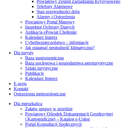
Powiatowy Zespół Zarządzania Kryzysowego
Telefony Alarmowe
Stan przejezdności dróg
Alarmy i Ostrzeżenia
Powiatowy Portal Mapowy
Inspektor Ochrony Danych
Aplikacja ePowiat Chełmski
Kalendarz Imprez
Cyberbezpieczeństwo – informacje
Jak osiągnąć neutralność klimatyczną?
Dla turysty
Baza gastronomiczna
Baza noclegowa i gospodarstwa agroturystyczne
Szlaki turystyczne
Publikacje
Kalendarz Imprez
E-sesja
Kontakt
Ostrzeżenia meteorologiczne
Dla mieszkańca
Załatw sprawę w urzędzie
Powiatowy Ośrodek Dokumentacji Geodezyjnej
i Kartograficznej – Katalog e-Usług
Portal Konsultacji Społecznych