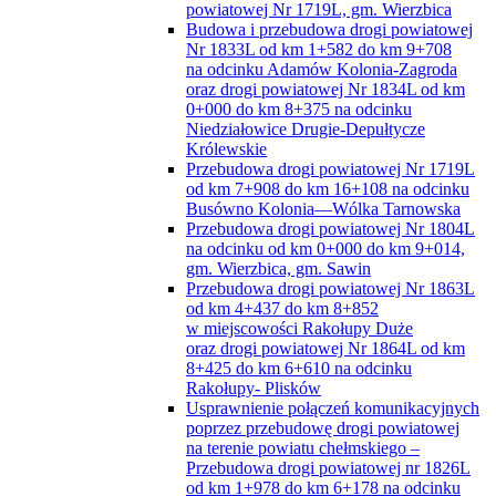
powiatowej Nr 1719L, gm. Wierzbica
Budowa i przebudowa drogi powiatowej
Nr 1833L od km 1+582 do km 9+708
na odcinku Adamów Kolonia-Zagroda
oraz drogi powiatowej Nr 1834L od km
0+000 do km 8+375 na odcinku
Niedziałowice Drugie-Depułtycze
Królewskie
Przebudowa drogi powiatowej Nr 1719L
od km 7+908 do km 16+108 na odcinku
Busówno Kolonia—Wólka Tarnowska
Przebudowa drogi powiatowej Nr 1804L
na odcinku od km 0+000 do km 9+014,
gm. Wierzbica, gm. Sawin
Przebudowa drogi powiatowej Nr 1863L
od km 4+437 do km 8+852
w miejscowości Rakołupy Duże
oraz drogi powiatowej Nr 1864L od km
8+425 do km 6+610 na odcinku
Rakołupy- Plisków
Usprawnienie połączeń komunikacyjnych
poprzez przebudowę drogi powiatowej
na terenie powiatu chełmskiego –
Przebudowa drogi powiatowej nr 1826L
od km 1+978 do km 6+178 na odcinku