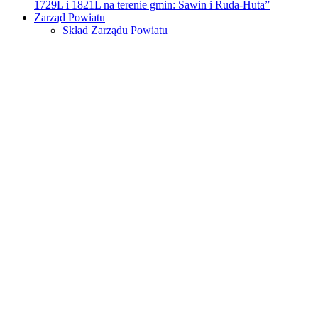
1729L i 1821L na terenie gmin: Sawin i Ruda-Huta”
Zarząd Powiatu
Skład Zarządu Powiatu