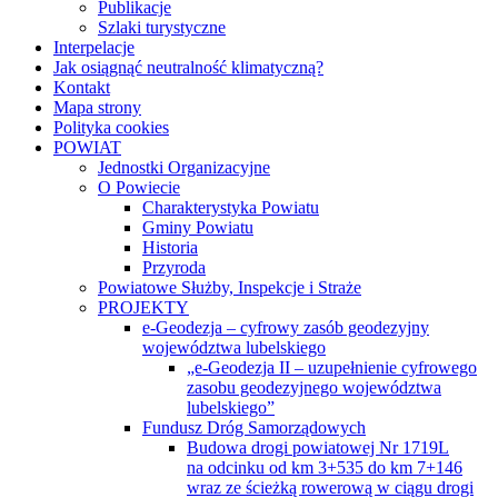
Publikacje
Szlaki turystyczne
Interpelacje
Jak osiągnąć neutralność klimatyczną?
Kontakt
Mapa strony
Polityka cookies
POWIAT
Jednostki Organizacyjne
O Powiecie
Charakterystyka Powiatu
Gminy Powiatu
Historia
Przyroda
Powiatowe Służby, Inspekcje i Straże
PROJEKTY
e-Geodezja – cyfrowy zasób geodezyjny
województwa lubelskiego
„e-Geodezja II – uzupełnienie cyfrowego
zasobu geodezyjnego województwa
lubelskiego”
Fundusz Dróg Samorządowych
Budowa drogi powiatowej Nr 1719L
na odcinku od km 3+535 do km 7+146
wraz ze ścieżką rowerową w ciągu drogi