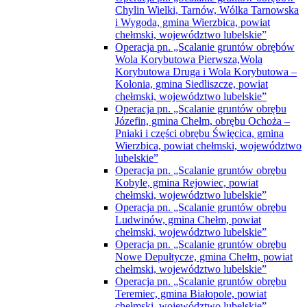
Chylin Wielki, Tarnów, Wólka Tarnowska
i Wygoda, gmina Wierzbica, powiat
chełmski, województwo lubelskie”
Operacja pn. „Scalanie gruntów obrębów
Wola Korybutowa Pierwsza,Wola
Korybutowa Druga i Wola Korybutowa –
Kolonia, gmina Siedliszcze, powiat
chełmski, województwo lubelskie”
Operacja pn. „Scalanie gruntów obrębu
Józefin, gmina Chełm, obrębu Ochoża –
Pniaki i części obrębu Święcica, gmina
Wierzbica, powiat chełmski, województwo
lubelskie”
Operacja pn. „Scalanie gruntów obrębu
Kobyle, gmina Rejowiec, powiat
chełmski, województwo lubelskie”
Operacja pn. „Scalanie gruntów obrębu
Ludwinów, gmina Chełm, powiat
chełmski, województwo lubelskie”
Operacja pn. „Scalanie gruntów obrębu
Nowe Depułtycze, gmina Chełm, powiat
chełmski, województwo lubelskie”
Operacja pn. „Scalanie gruntów obrębu
Teremiec, gmina Białopole, powiat
chełmski, województwo lubelskie”