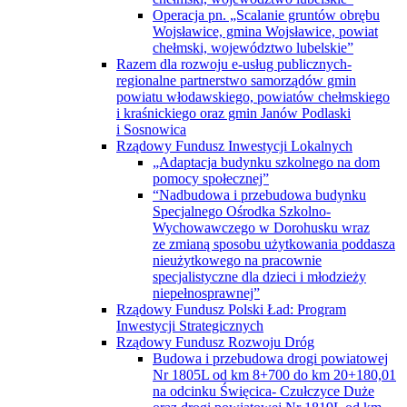
Operacja pn. „Scalanie gruntów obrębu
Wojsławice, gmina Wojsławice, powiat
chełmski, województwo lubelskie”
Razem dla rozwoju e-usług publicznych-
regionalne partnerstwo samorządów gmin
powiatu włodawskiego, powiatów chełmskiego
i kraśnickiego oraz gmin Janów Podlaski
i Sosnowica
Rządowy Fundusz Inwestycji Lokalnych
„Adaptacja budynku szkolnego na dom
pomocy społecznej”
“Nadbudowa i przebudowa budynku
Specjalnego Ośrodka Szkolno-
Wychowawczego w Dorohusku wraz
ze zmianą sposobu użytkowania poddasza
nieużytkowego na pracownie
specjalistyczne dla dzieci i młodzieży
niepełnosprawnej”
Rządowy Fundusz Polski Ład: Program
Inwestycji Strategicznych
Rządowy Fundusz Rozwoju Dróg
Budowa i przebudowa drogi powiatowej
Nr 1805L od km 8+700 do km 20+180,01
na odcinku Święcica- Czułczyce Duże