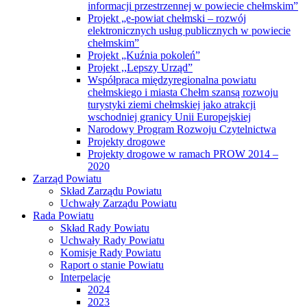
informacji przestrzennej w powiecie chełmskim”
Projekt „e-powiat chełmski – rozwój
elektronicznych usług publicznych w powiecie
chełmskim”
Projekt „Kuźnia pokoleń”
Projekt ,,Lepszy Urząd”
Współpraca międzyregionalna powiatu
chełmskiego i miasta Chełm szansą rozwoju
turystyki ziemi chełmskiej jako atrakcji
wschodniej granicy Unii Europejskiej
Narodowy Program Rozwoju Czytelnictwa
Projekty drogowe
Projekty drogowe w ramach PROW 2014 –
2020
Zarząd Powiatu
Skład Zarządu Powiatu
Uchwały Zarządu Powiatu
Rada Powiatu
Skład Rady Powiatu
Uchwały Rady Powiatu
Komisje Rady Powiatu
Raport o stanie Powiatu
Interpelacje
2024
2023