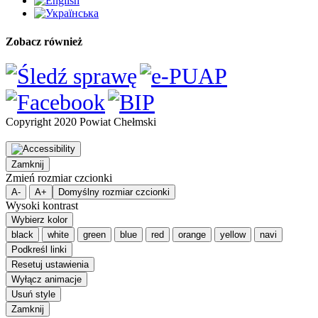
Zobacz również
Copyright 2020 Powiat Chełmski
Zamknij
Zmień rozmiar czcionki
A-
A+
Domyślny rozmiar czcionki
Wysoki kontrast
Wybierz kolor
black
white
green
blue
red
orange
yellow
navi
Podkreśl linki
Resetuj ustawienia
Wyłącz animacje
Usuń style
Zamknij