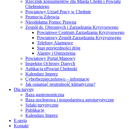
Rzecznik konsumentów dla Miasta Chełm i Powiatu
Chełmskiego
Powiatowy Urząd Pracy w Chełmie
Promocja Zdrowia
Nieodpłatna Pomoc Prawna
Zespół ds. Obronnych i Zarządzania Kryzysowego
Powiatowe Centrum Zarządzania Kryzysowego
Powiatowy Zespół Zarządzania Kryzysowego
Telefony Alarmowe
Stan przejezdności dróg
Alarmy i Ostrzeżenia
Powiatowy Portal Mapowy
Inspektor Ochrony Danych
Aplikacja ePowiat Chełmski
Kalendarz Imprez
Cyberbezpieczeństwo – informacje
Jak osiągnąć neutralność klimatyczną?
Dla turysty
Baza gastronomiczna
Baza noclegowa i gospodarstwa agroturystyczne
Szlaki turystyczne
Publikacje
Kalendarz Imprez
E-sesja
Kontakt