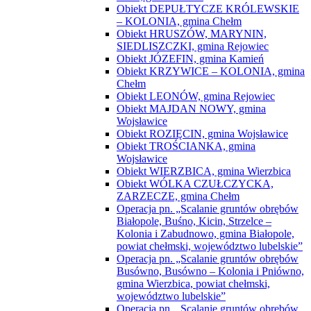
Obiekt DEPUŁTYCZE KRÓLEWSKIE
– KOLONIA, gmina Chełm
Obiekt HRUSZÓW, MARYNIN,
SIEDLISZCZKI, gmina Rejowiec
Obiekt JÓZEFIN, gmina Kamień
Obiekt KRZYWICE – KOLONIA, gmina
Chełm
Obiekt LEONÓW, gmina Rejowiec
Obiekt MAJDAN NOWY, gmina
Wojsławice
Obiekt ROZIĘCIN, gmina Wojsławice
Obiekt TROŚCIANKA, gmina
Wojsławice
Obiekt WIERZBICA, gmina Wierzbica
Obiekt WÓLKA CZUŁCZYCKA,
ZARZECZE, gmina Chełm
Operacja pn. „Scalanie gruntów obrębów
Białopole, Buśno, Kicin, Strzelce –
Kolonia i Zabudnowo, gmina Białopole,
powiat chełmski, województwo lubelskie”
Operacja pn. „Scalanie gruntów obrębów
Busówno, Busówno – Kolonia i Pniówno,
gmina Wierzbica, powiat chełmski,
województwo lubelskie”
Operacja pn. „Scalanie gruntów obrębów